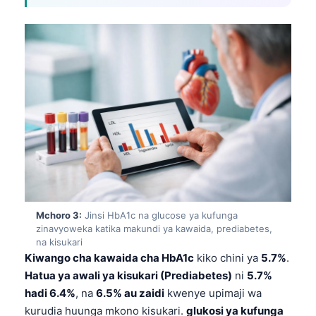
Mchoro 3:
Jinsi HbA1c na glucose ya kufunga
zinavyoweka katika makundi ya kawaida, prediabetes,
na kisukari
Kiwango cha kawaida cha HbA1c
kiko chini ya
5.7%
.
Hatua ya awali ya kisukari (Prediabetes)
ni
5.7%
hadi 6.4%
, na
6.5% au zaidi
kwenye upimaji wa
kurudia huunga mkono kisukari.
glukosi ya kufunga