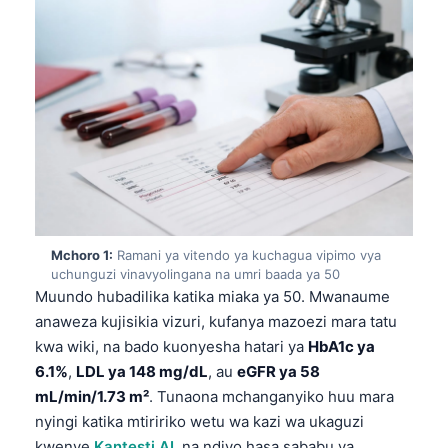
Mchoro 1:
Ramani ya vitendo ya kuchagua vipimo vya
uchunguzi vinavyolingana na umri baada ya 50
Muundo hubadilika katika miaka ya 50. Mwanaume
anaweza kujisikia vizuri, kufanya mazoezi mara tatu
kwa wiki, na bado kuonyesha hatari ya
HbA1c ya
6.1%
,
LDL ya 148 mg/dL
, au
eGFR ya 58
mL/min/1.73 m²
. Tunaona mchanganyiko huu mara
nyingi katika mtiririko wetu wa kazi wa ukaguzi
kwenye
Kantesti AI
, na ndiyo hasa sababu ya