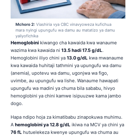
Mchoro 2:
Viashiria vya CBC vinavyoweza kufichua
mara nyingi upungufu wa damu au matatizo ya damu
yaliyofichika
Hemoglobini
kiwango cha kawaida kwa wanaume
wazima kwa kawaida ni
13.5 hadi 17.5 g/dL
.
Hemoglobini iliyo chini ya
13.0 g/dL
kwa mwanaume
kwa kawaida huhitaji tathmini ya upungufu wa damu
(anemia), upotevu wa damu, ugonjwa wa figo,
uvimbe, au upungufu wa lishe. Wanaume hawapati
upungufu wa madini ya chuma bila sababu, hivyo
hemoglobini ya chini kamwe isipuuzwe kama jambo
dogo.
Hapa ndipo hoja za kimatibabu zinapokuwa muhimu.
A
hemoglobini ya 12.8 g/dL
ikiwa na MCV ya chini ya
76 fL
hutuelekeza kwenye upungufu wa chuma au