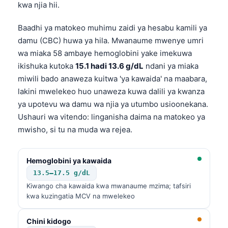
kwa njia hii.
Baadhi ya matokeo muhimu zaidi ya hesabu kamili ya
damu (CBC) huwa ya hila. Mwanaume mwenye umri
wa miaka 58 ambaye hemoglobini yake imekuwa
ikishuka kutoka
15.1 hadi 13.6 g/dL
ndani ya miaka
miwili bado anaweza kuitwa 'ya kawaida' na maabara,
lakini mwelekeo huo unaweza kuwa dalili ya kwanza
ya upotevu wa damu wa njia ya utumbo usioonekana.
Ushauri wa vitendo: linganisha daima na matokeo ya
mwisho, si tu na muda wa rejea.
Hemoglobini ya kawaida
13.5–17.5 g/dL
Kiwango cha kawaida kwa mwanaume mzima; tafsiri
kwa kuzingatia MCV na mwelekeo
Chini kidogo