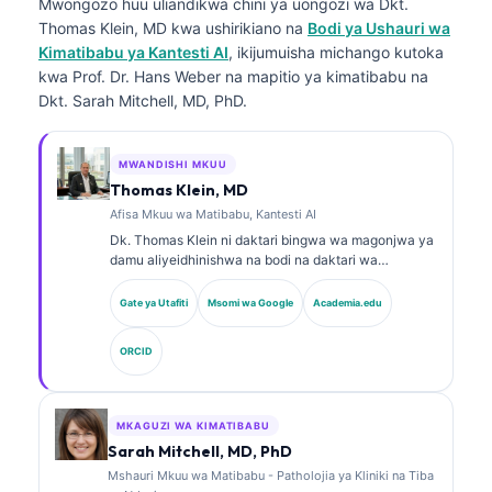
Mwongozo huu uliandikwa chini ya uongozi wa
Dkt.
Thomas Klein, MD
kwa ushirikiano na
Bodi ya Ushauri wa
Kimatibabu ya Kantesti AI
, ikijumuisha michango kutoka
kwa Prof. Dr. Hans Weber na mapitio ya kimatibabu na
Dkt. Sarah Mitchell, MD, PhD.
MWANDISHI MKUU
Thomas Klein, MD
Afisa Mkuu wa Matibabu, Kantesti AI
Dk. Thomas Klein ni daktari bingwa wa magonjwa ya
damu aliyeidhinishwa na bodi na daktari wa
magonjwa ya ndani, mwenye zaidi ya miaka 15 ya
uzoefu katika dawa za maabara na uchambuzi wa
Gate ya Utafiti
Msomi wa Google
Academia.edu
kimatibabu unaosaidiwa na AI. Kama Afisa Mkuu wa
Tiba katika Kantesti AI, anatoa usimamizi wa
ORCID
kimatibabu wa usahihi wa matibabu wa mtandao wa
neva wa kipekee. Dk. Klein amechapisha kwa wingi
kuhusu tafsiri ya viashirio vya kibayolojia na
uchunguzi wa maabara katika mada za dawa za
MKAGUZI WA KIMATIBABU
maabara.
Sarah Mitchell, MD, PhD
Mshauri Mkuu wa Matibabu - Patholojia ya Kliniki na Tiba