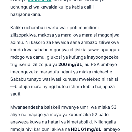
uchunguzi wa kawaida kulipa kabla dalili
hazijaonekana.
Katika uchambuzi wetu wa ripoti mamilioni
zilizopakiwa, makosa ya mara kwa mara si magonjwa
adimu. Ni kasoro za kawaida sana ambazo ziliwekwa
kando kwa sababu mgonjwa alijisikia sawa: upungufu
mdogo wa damu, glukosi ya kufunga inayoongezeka,
trigliseridi zilizo juu ya
200 mg/dL
, au PSA ambayo
imeongezeka maradufu ndani ya miaka michache.
Sababu tunayo wasiwasi kuhusu mwelekeo ni rahisi
—biolojia mara nyingi hutoa ishara kabla haijapaza
sauti.
Mwanaendesha baiskeli mwenye umri wa miaka 53
aliye na mapigo ya moyo ya kupumzika 52 bado
anaweza kuwa na hatari ya kimetaboliki. Niliangalia
mmoja hivi karibuni akiwa na
HDL 61 mg/dL
, ambayo