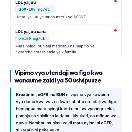
LDL ya juu
తెలుగు
160-189 mg/dL
Hatari ya juu ya muda mrefu ya ASCVD
मराठी
اردو
LDL ya juu sana
বাংলা
>=190 mg/dL
Mara nyingi huhitaji matibabu na mapitio ya
Shqip
hypercholesterolemia ya kifamilia
Magyar
Slovenščina
Vipimo vya utendaji wa figo kwa
한국어
wanaume zaidi ya 50 usivipuuze
Polski
Kreatinini, eGFR, na BUN
ni vipimo vya kawaida
Lietuvių kalba
vya damu kwa wazee kwa sababu utendaji wa figo
Русский
hupungua mara nyingi kadri umri unavyoongezeka,
ქართული
pamoja na shinikizo la damu, kisukari, na mfiduo wa
dawa. Nambari muhimu zaidi mara nyingi ni
eGFR
,
Čeština
si kreatinini peke yake.