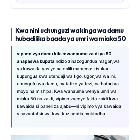
Kwa nini uchunguzi wa kinga wa damu
hubadilika baada ya umri wa miaka 50
vipimo vya damu kila mwanaume zaidi ya 50
anapaswa kupata
ndizo zinazogundua magonjwa
ya kawaida yasiyo na dalili mapema: kisukari,
kupungua kwa utendaji wa figo, ugonjwa wa ini,
upungufu wa damu, matatizo ya tezi, na hatari ya
moyo na mishipa. Kwa wanaume wenye umri wa
miaka 50 na zaidi, vipimo vyenye faida zaidi kwa
kawaida si paneli za ajabu—ni vipimo vya kawaida
vinavyotafsiriwa kwa kuzingatia muktadha.