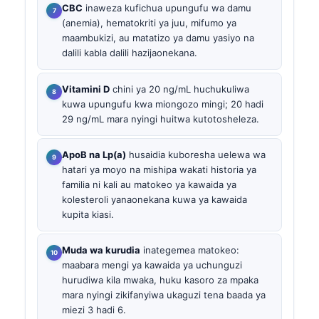
CBC
inaweza kufichua upungufu wa damu
(anemia), hematokriti ya juu, mifumo ya
maambukizi, au matatizo ya damu yasiyo na
dalili kabla dalili hazijaonekana.
Vitamini D
chini ya 20 ng/mL huchukuliwa
kuwa upungufu kwa miongozo mingi; 20 hadi
29 ng/mL mara nyingi huitwa kutotosheleza.
ApoB na Lp(a)
husaidia kuboresha uelewa wa
hatari ya moyo na mishipa wakati historia ya
familia ni kali au matokeo ya kawaida ya
kolesteroli yanaonekana kuwa ya kawaida
kupita kiasi.
Muda wa kurudia
inategemea matokeo:
maabara mengi ya kawaida ya uchunguzi
hurudiwa kila mwaka, huku kasoro za mpaka
mara nyingi zikifanyiwa ukaguzi tena baada ya
miezi 3 hadi 6.