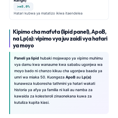
Range)
>=8.0%
Hatari kubwa ya matatizo ikiwa itaendelea
Kipimo cha mafuta (lipid panel), ApoB,
na Lp(a): vipimo vya juu zaidi vya hatari
ya moyo
Paneli ya lipid
hubaki mojawapo ya vipimo muhimu
vya damu kwa wanaume kwa sababu ugonjwa wa
moyo bado ni chanzo kikuu cha ugonjwa baada ya
umri wa miaka 50. Kuongeza
ApoB
au
Lp(a)
kunaweza kuboresha tathmini ya hatari wakati
historia ya afya ya familia ni kali au namba za
kawaida za kolesteroli zinaonekana kuwa za
kutuliza kupita kiasi.