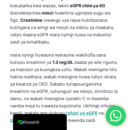
kukubalika kwa wazee, lakini
eGFR chini ya 60
简体中文
ikiendelea kwa
miezi
huashiria ugonjwa sugu wa
Română
figo.
Creatinine
viwango vya rejea hutofautiana
Türkçe
kulingana na wingi wa misuli na mbinu ya maabara,
ndiyo maana eGFR mara nyingi huwa na matumizi
Ελληνικά
zaidi ya kimatibabu.
Português
mara nyingi huwaona wanaume wakihofia sana
Español
kuhusu kreatinini ya
1.3 mg/dL
baada ya wiki ngumu
Italiano
ya mazoezi ya kuongeza uzito. Wakati mwingine hilo
עִבְרִית
halina madhara; wakati mwingine huwa ndiyo ishara
Français
ya kwanza ya CKD. Sababu tunapounganisha
kreatinini na eGFR, uchunguzi wa mkojo, shinikizo la
العربية
damu, na wakati mwingine cystatin C ni kwamba
Deutsch
namba moja tu inaweza kupotosha. Ukihitaji mfumo
English
kamili, makala zetu kuhusu
tafsiri ya eGFR
na
Uwiano wa BUN/creatinine
kwenda zaidi.
Kiswahili