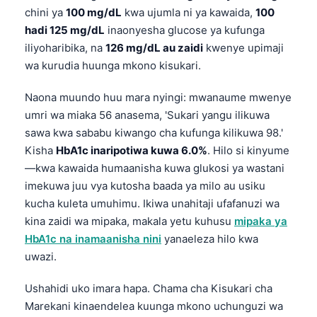
chini ya
100 mg/dL
kwa ujumla ni ya kawaida,
100
hadi 125 mg/dL
inaonyesha glucose ya kufunga
iliyoharibika, na
126 mg/dL au zaidi
kwenye upimaji
wa kurudia huunga mkono kisukari.
Naona muundo huu mara nyingi: mwanaume mwenye
umri wa miaka 56 anasema, 'Sukari yangu ilikuwa
sawa kwa sababu kiwango cha kufunga kilikuwa 98.'
Kisha
HbA1c inaripotiwa kuwa 6.0%
. Hilo si kinyume
—kwa kawaida humaanisha kuwa glukosi ya wastani
imekuwa juu vya kutosha baada ya milo au usiku
kucha kuleta umuhimu. Ikiwa unahitaji ufafanuzi wa
kina zaidi wa mipaka, makala yetu kuhusu
mipaka ya
HbA1c na inamaanisha nini
yanaeleza hilo kwa
uwazi.
Ushahidi uko imara hapa. Chama cha Kisukari cha
Marekani kinaendelea kuunga mkono uchunguzi wa