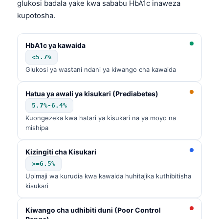
glukosi badala yake kwa sababu HbA1c inaweza
kupotosha.
HbA1c ya kawaida
<5.7%
Glukosi ya wastani ndani ya kiwango cha kawaida
Hatua ya awali ya kisukari (Prediabetes)
5.7%-6.4%
Kuongezeka kwa hatari ya kisukari na ya moyo na
mishipa
Kizingiti cha Kisukari
>=6.5%
Upimaji wa kurudia kwa kawaida huhitajika kuthibitisha
kisukari
Kiwango cha udhibiti duni (Poor Control