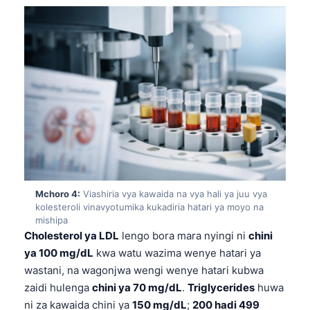
Mchoro 4:
Viashiria vya kawaida na vya hali ya juu vya
kolesteroli vinavyotumika kukadiria hatari ya moyo na
mishipa
Cholesterol ya LDL
lengo bora mara nyingi ni
chini
ya 100 mg/dL
kwa watu wazima wenye hatari ya
wastani, na wagonjwa wengi wenye hatari kubwa
Norsk bokmål
zaidi hulenga
chini ya 70 mg/dL
.
Triglycerides
huwa
Ślōnskŏ gŏdka
ni za kawaida chini ya
150 mg/dL
;
200 hadi 499