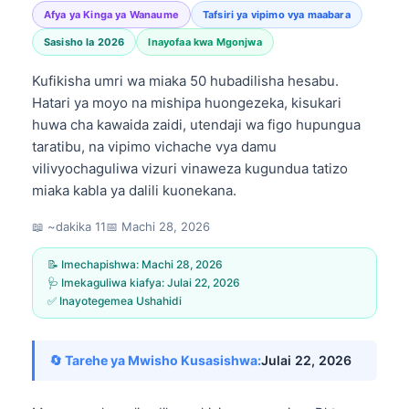
Afya ya Kinga ya Wanaume
Tafsiri ya vipimo vya maabara
Sasisho la 2026
Inayofaa kwa Mgonjwa
Kufikisha umri wa miaka 50 hubadilisha hesabu.
Hatari ya moyo na mishipa huongezeka, kisukari
huwa cha kawaida zaidi, utendaji wa figo hupungua
taratibu, na vipimo vichache vya damu
vilivyochaguliwa vizuri vinaweza kugundua tatizo
miaka kabla ya dalili kuonekana.
📖 ~dakika 11
📅
Machi 28, 2026
📝 Imechapishwa:
Machi 28, 2026
🩺 Imekaguliwa kiafya:
Julai 22, 2026
✅ Inayotegemea Ushahidi
🔄 Tarehe ya Mwisho Kusasishwa:
Julai 22, 2026