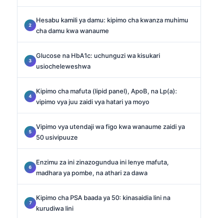
Hesabu kamili ya damu: kipimo cha kwanza muhimu
cha damu kwa wanaume
Glucose na HbA1c: uchunguzi wa kisukari
usiocheleweshwa
Kipimo cha mafuta (lipid panel), ApoB, na Lp(a):
vipimo vya juu zaidi vya hatari ya moyo
Vipimo vya utendaji wa figo kwa wanaume zaidi ya
50 usivipuuze
Enzimu za ini zinazogundua ini lenye mafuta,
madhara ya pombe, na athari za dawa
Kipimo cha PSA baada ya 50: kinasaidia lini na
kurudiwa lini