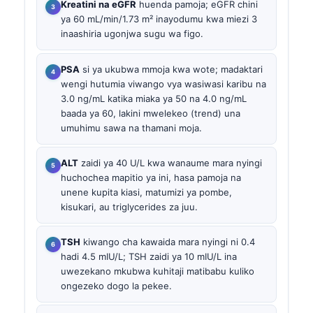
Kreatini na eGFR
huenda pamoja; eGFR chini
ya 60 mL/min/1.73 m² inayodumu kwa miezi 3
inaashiria ugonjwa sugu wa figo.
PSA
si ya ukubwa mmoja kwa wote; madaktari
wengi hutumia viwango vya wasiwasi karibu na
3.0 ng/mL katika miaka ya 50 na 4.0 ng/mL
baada ya 60, lakini mwelekeo (trend) una
umuhimu sawa na thamani moja.
ALT
zaidi ya 40 U/L kwa wanaume mara nyingi
huchochea mapitio ya ini, hasa pamoja na
unene kupita kiasi, matumizi ya pombe,
kisukari, au triglycerides za juu.
TSH
kiwango cha kawaida mara nyingi ni 0.4
hadi 4.5 mIU/L; TSH zaidi ya 10 mIU/L ina
uwezekano mkubwa kuhitaji matibabu kuliko
ongezeko dogo la pekee.