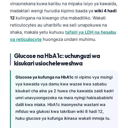
vinaonekana kuwa karibu na mipaka isiyo ya kawaida,
madaktari wengi hurudia kipimo baada ya
wiki 4 hadi
12
kulingana na kiwango cha mabadiliko. Wakati
reticulocytes au uharibifu wa seli unapokuwa na
shaka, makala yetu kuhusu
tafsiri ya LDH na hesabu
ya reticulocyte
huongeza undani muhimu.
Glucose na HbA1c: uchunguzi wa
kisukari usiocheleweshwa
Glucose ya kufunga na HbA1c
ni vipimo vya msingi
vya kawaida vya damu kwa wazee kwa sababu
kisukari cha aina ya 2 huwa cha kawaida zaidi kadri
umri unavyoongezeka na mara nyingi hakisababishi
dalili kwa miaka. HbA1c inaonyesha wastani wa
mfiduo wa glukosi kwa takriban wiki 8 hadi 12,
huku glucose ya kufunga ikinasa wakati mmoja tu.