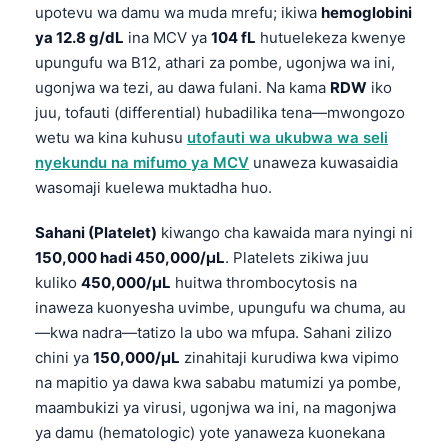
upotevu wa damu wa muda mrefu; ikiwa
hemoglobini
ya 12.8 g/dL
ina MCV ya
104 fL
hutuelekeza kwenye
upungufu wa B12, athari za pombe, ugonjwa wa ini,
ugonjwa wa tezi, au dawa fulani. Na kama
RDW
iko
juu, tofauti (differential) hubadilika tena—mwongozo
wetu wa kina kuhusu
utofauti wa ukubwa wa seli
nyekundu na mifumo ya MCV
unaweza kuwasaidia
wasomaji kuelewa muktadha huo.
Sahani (Platelet)
kiwango cha kawaida mara nyingi ni
150,000 hadi 450,000/µL
. Platelets zikiwa juu
kuliko
450,000/µL
huitwa thrombocytosis na
inaweza kuonyesha uvimbe, upungufu wa chuma, au
—kwa nadra—tatizo la ubo wa mfupa. Sahani zilizo
chini ya
150,000/µL
zinahitaji kurudiwa kwa vipimo
na mapitio ya dawa kwa sababu matumizi ya pombe,
maambukizi ya virusi, ugonjwa wa ini, na magonjwa
ya damu (hematologic) yote yanaweza kuonekana