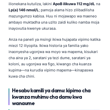
ilionekana kutuliza, lakini
ApoB ilikuwa 112 mg/dL
na
Lp(a) 146 nmol/L
; pamoja alama hizo zilibadilisha
mazungumzo kabisa. Huu ni mojawapo wa maeneo
ambayo muktadha una uzito zaidi kuliko namba moja
inayovutia kwenye ukurasa.
Anza na paneli ya msingi ikiwa hujapata vipimo katika
miezi 12 iliyopita. Ikiwa historia ya familia yako
inaonyesha ugonjwa wa moyo wa mapema, kisukari
cha aina ya 2, saratani ya tezi dume, saratani ya
koloni, au ugonjwa wa figo, kiwango cha kuanza
kupima—na kurudia vipimo mapema—kinapaswa
kuwa cha chini.
Hesabu kamili ya damu: kipimo cha
kwanza muhimu cha damu kwa
wanaume