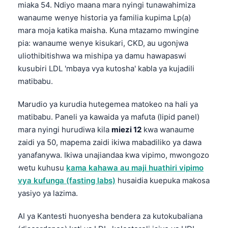
Gàidhlig
miaka 54. Ndiyo maana mara nyingi tunawahimiza
wanaume wenye historia ya familia kupima Lp(a)
Euskara
mara moja katika maisha. Kuna mtazamo mwingine
Македонски јазик
pia: wanaume wenye kisukari, CKD, au ugonjwa
Latviešu valoda
uliothibitishwa wa mishipa ya damu hawapaswi
Galego
kusubiri LDL 'mbaya vya kutosha' kabla ya kujadili
matibabu.
অসমীয়া
සිංහල
Marudio ya kurudia hutegemea matokeo na hali ya
matibabu. Paneli ya kawaida ya mafuta (lipid panel)
سنڌي
mara nyingi hurudiwa kila
miezi 12
kwa wanaume
پښتو
zaidi ya 50, mapema zaidi ikiwa mabadiliko ya dawa
yanafanywa. Ikiwa unajiandaa kwa vipimo, mwongozo
wetu kuhusu
kama kahawa au maji huathiri vipimo
Slovenčina
vya kufunga (fasting labs)
husaidia kuepuka makosa
Hrvatski
yasiyo ya lazima.
Suomi
AI ya Kantesti huonyesha bendera za kutokubaliana
Қазақ тілі