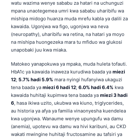
watu wazima wenye sababu za hatari na uchunguzi
mpana unaotegemea umri kwa sababu uharibifu wa
mishipa midogo huanza muda mrefu kabla ya dalili za
kawaida. Ugonjwa wa figo, ugonjwa wa neva
(neuropathy), uharibifu wa retina, na hatari ya moyo
na mishipa huongezeka mara tu mfiduo wa glukosi
unapobaki juu kwa miaka.
Matokeo yanapokuwa ya mpaka, muda huleta tofauti.
HbA1c ya kawaida inaweza kurudiwa baada ya
miezi
12
;
5.7% hadi 5.9%
mara nyingi hufanyiwa ukaguzi
tena baada ya
miezi 6 hadi 12
;
6.0% hadi 6.4%
kwa
kawaida huhitaji kupimwa tena baada ya
miezi 3 hadi
6
, hasa ikiwa uzito, ukubwa wa kiuno, triglycerides,
au historia ya afya ya familia vinaonyesha kuendelea
kwa ugonjwa. Wanaume wenye upungufu wa damu
(anemia), upotevu wa damu wa hivi karibuni, au CKD
wakati mwingine huhitaji fructosamine au tafsiri ya