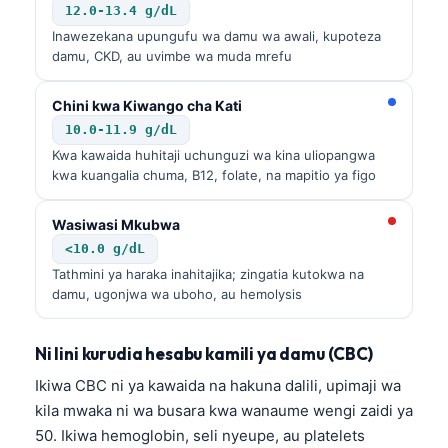
12.0-13.4 g/dL
Inawezekana upungufu wa damu wa awali, kupoteza
damu, CKD, au uvimbe wa muda mrefu
Chini kwa Kiwango cha Kati
10.0-11.9 g/dL
Kwa kawaida huhitaji uchunguzi wa kina uliopangwa
kwa kuangalia chuma, B12, folate, na mapitio ya figo
Wasiwasi Mkubwa
<10.0 g/dL
Tathmini ya haraka inahitajika; zingatia kutokwa na
damu, ugonjwa wa uboho, au hemolysis
Ni lini kurudia hesabu kamili ya damu (CBC)
Ikiwa CBC ni ya kawaida na hakuna dalili, upimaji wa
kila mwaka ni wa busara kwa wanaume wengi zaidi ya
50. Ikiwa hemoglobin, seli nyeupe, au platelets