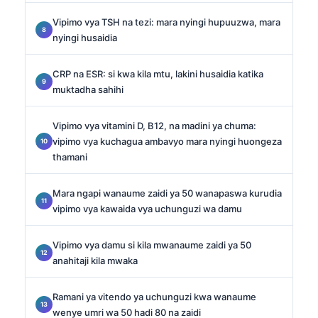
Vipimo vya TSH na tezi: mara nyingi hupuuzwa, mara
nyingi husaidia
CRP na ESR: si kwa kila mtu, lakini husaidia katika
muktadha sahihi
Vipimo vya vitamini D, B12, na madini ya chuma:
vipimo vya kuchagua ambavyo mara nyingi huongeza
thamani
Mara ngapi wanaume zaidi ya 50 wanapaswa kurudia
vipimo vya kawaida vya uchunguzi wa damu
Vipimo vya damu si kila mwanaume zaidi ya 50
anahitaji kila mwaka
Ramani ya vitendo ya uchunguzi kwa wanaume
wenye umri wa 50 hadi 80 na zaidi