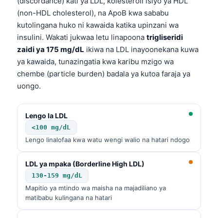
(discordance) kati ya LDL, kolesteroli isiyo ya HDL
Català
(non-HDL cholesterol), na ApoB kwa sababu
O‘zbekcha
kutolingana huko ni kawaida katika upinzani wa
insulini. Wakati jukwaa letu linapoona
trigliseridi
Українська
zaidi ya 175 mg/dL
ikiwa na LDL inayoonekana kuwa
አማርኛ
ya kawaida, tunazingatia kwa karibu mzigo wa
ភាសាខ្មែរ
chembe (particle burden) badala ya kutoa faraja ya
uongo.
ဗမာစာ
ไทย
Lengo la LDL
Tagalog
<100 mg/dL
Tiếng Việt
Lengo linalofaa kwa watu wengi walio na hatari ndogo
Bahasa Melayu
LDL ya mpaka (Borderline High LDL)
മലയാളം
130-159 mg/dL
ಕನ್ನಡ
Mapitio ya mtindo wa maisha na majadiliano ya
matibabu kulingana na hatari
ગુજરાતી
தமிழ்