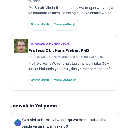
ya Ndani
Dk. Sarah Mitchell ni mtaalamu wa magonjwa ya njia
ya maabara (clinical pathologist) aliyeidhinishwa na
bodi, mwenye zaidi ya miaka 18 ya uzoefu. Ana vyeti
vya utaalamu katika kemia ya kliniki na amechapisha
Gate ya Utafiti
Msomi wa Google
kwa wingi kuhusu paneli za viashiria vya kiafya na
uchambuzi wa maabara katika mazoezi ya kliniki.
MTAALAMU MCHANGIAJI
Profesa Dkt. Hans Weber, PhD
Profesa wa Tiba ya Maabara na Biokemia ya Kliniki
Prof. Dk. Hans Weber ana utaalamu wa miaka 30+
katika biokemia ya kliniki, tiba ya maabara, na utafiti
wa viashiria vya kiafya (biomarkers). Aliwahi kuwa
Rais wa zamani wa Jumuiya ya Ujerumani ya Kemia
Gate ya Utafiti
Msomi wa Google
ya Kliniki, na anajikita katika uchambuzi wa paneli za
uchunguzi, ulinganishaji wa viashiria vya kiafya, na
tiba ya maabara inayosaidiwa na AI.
Jedwali la Yaliyomo
Kwa nini uchunguzi wa kinga wa damu hubadilika
baada ya umri wa miaka 50