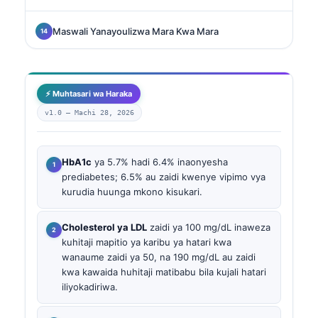
Maswali Yanayoulizwa Mara Kwa Mara
⚡ Muhtasari wa Haraka
v1.0 —
Machi 28, 2026
HbA1c
ya 5.7% hadi 6.4% inaonyesha
prediabetes; 6.5% au zaidi kwenye vipimo vya
kurudia huunga mkono kisukari.
Cholesterol ya LDL
zaidi ya 100 mg/dL inaweza
kuhitaji mapitio ya karibu ya hatari kwa
wanaume zaidi ya 50, na 190 mg/dL au zaidi
kwa kawaida huhitaji matibabu bila kujali hatari
iliyokadiriwa.