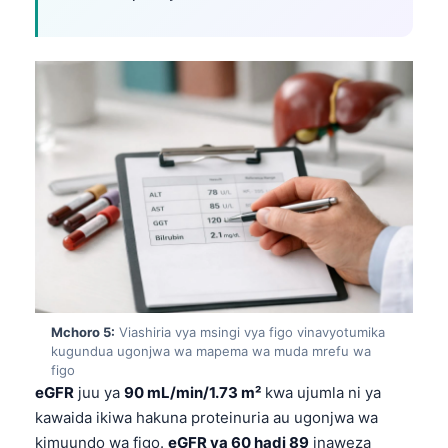
日本語
Eesti
Azərbaycan dili
Bosanski
Svenska
Српски језик
Íslenska
Հայերեն
Bahasa Indonesia
हिन्दी
Mchoro 5:
Viashiria vya msingi vya figo vinavyotumika
Nederlands
kugundua ugonjwa wa mapema wa muda mrefu wa
figo
Dansk
eGFR
juu ya
90 mL/min/1.73 m²
kwa ujumla ni ya
Български
kawaida ikiwa hakuna proteinuria au ugonjwa wa
فارسی
kimuundo wa figo.
eGFR ya 60 hadi 89
inaweza