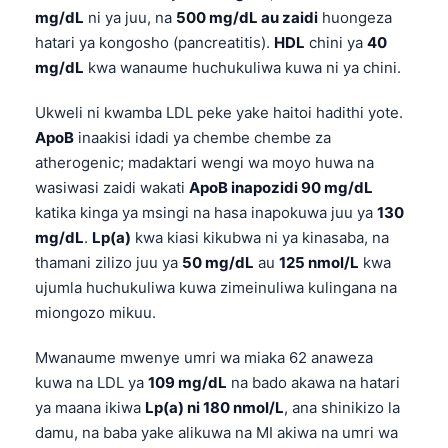
mg/dL
ni ya juu, na
500 mg/dL au zaidi
huongeza
Frysk
hatari ya kongosho (pancreatitis).
HDL
chini ya
40
Esperanto
mg/dL
kwa wanaume huchukuliwa kuwa ni ya chini.
Беларуская мова
Ukweli ni kwamba LDL peke yake haitoi hadithi yote.
Татар теле
ApoB
inaakisi idadi ya chembe chembe za
Кыргызча
atherogenic; madaktari wengi wa moyo huwa na
ئۇيغۇرچە
wasiwasi zaidi wakati
ApoB inapozidi 90 mg/dL
katika kinga ya msingi na hasa inapokuwa juu ya
130
Cebuano
mg/dL
.
Lp(a)
kwa kiasi kikubwa ni ya kinasaba, na
Basa Jawa
thamani zilizo juu ya
50 mg/dL
au
125 nmol/L
kwa
ພາສາລາວ
ujumla huchukuliwa kuwa zimeinuliwa kulingana na
miongozo mikuu.
Монгол
Afrikaans
Mwanaume mwenye umri wa miaka 62 anaweza
kuwa na LDL ya
109 mg/dL
na bado akawa na hatari
العربية المغربية
ya maana ikiwa
Lp(a) ni 180 nmol/L
, ana shinikizo la
Occitan
damu, na baba yake alikuwa na MI akiwa na umri wa