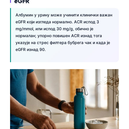
eGFR
Čeština
日本語
Албумин у урину може учинити клинички важан
eGFR који изгледа нормално. ACR испод 3
Eesti
mg/mmol, или испод 30 mg/g, обично је
Azərbaycan dili
нормалан; упорно повишен ACR изнад тога
Bosanski
указује на стрес филтера бубрега чак и када је
eGFR изнад 90.
Svenska
Íslenska
Հայերեն
Bahasa Indonesia
हिन्दी
Nederlands
Dansk
Български
فارسی