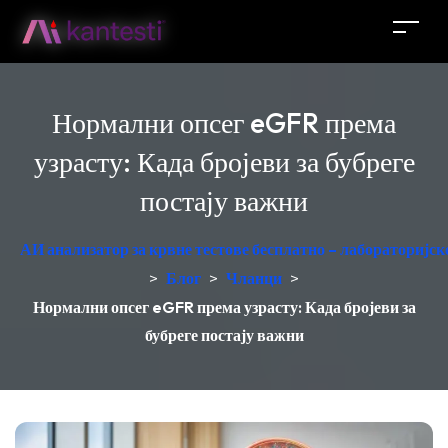
Нормални опсег eGFR према
узрасту: Када бројеви за бубреге
постају важни
АИ анализатор за крвне тестове бесплатно – лабораторијск
>
Блог
>
Чланци
>
Нормални опсег eGFR према узрасту: Када бројеви за
бубреге постају важни