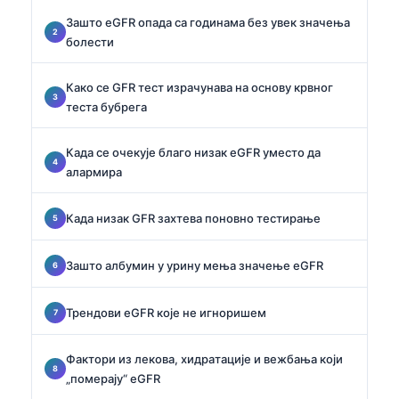
Зашто eGFR опада са годинама без увек значења
болести
Како се GFR тест израчунава на основу крвног
теста бубрега
Када се очекује благо низак eGFR уместо да
алармира
Када низак GFR захтева поновно тестирање
Зашто албумин у урину мења значење eGFR
Трендови eGFR које не игноришем
Фактори из лекова, хидратације и вежбања који
„померају“ eGFR