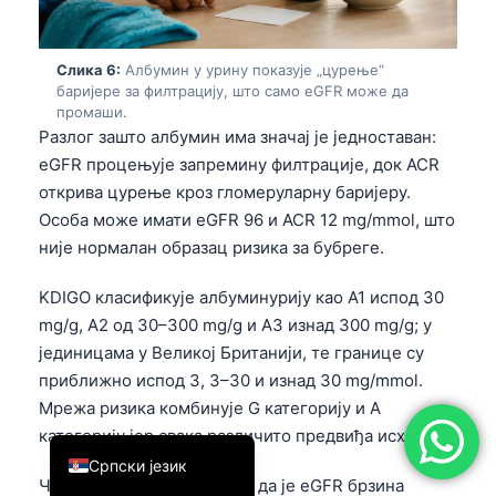
简体中文
Română
Слика 6:
Албумин у урину показује „цурење“
баријере за филтрацију, што само eGFR може да
Türkçe
промаши.
Разлог зашто албумин има значај је једноставан:
Ελληνικά
eGFR процењује запремину филтрације, док ACR
Português
открива цурење кроз гломеруларну баријеру.
Español
Особа може имати eGFR 96 и ACR 12 mg/mmol, што
Italiano
није нормалан образац ризика за бубреге.
עִבְרִית
KDIGO класификује албуминурију као A1 испод 30
Français
mg/g, A2 од 30–300 mg/g и A3 изнад 300 mg/g; у
јединицама у Великој Британији, те границе су
العربية
приближно испод 3, 3–30 и изнад 30 mg/mmol.
Deutsch
Мрежа ризика комбинује G категорију и A
English
категорију јер свака различито предвиђа исходе.
Српски језик
Често кажем пацијентима да је eGFR брзина