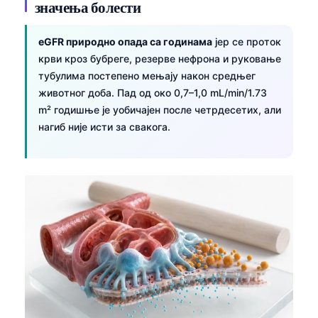
значења болести
eGFR природно опада са годинама
јер се проток
крви кроз бубреге, резерве нефрона и руковање
тубулима постепено мењају након средњег
животног доба. Пад од око 0,7–1,0 mL/min/1.73
m² годишње је уобичајен после четрдесетих, али
нагиб није исти за свакога.