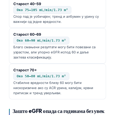
Старост 40–59
Око 75–105 mL/min/1.73 m²
Спор пад је уобичајен; тренд и албумин у урину су
важнији од једне вредности.
Старост 60–69
Око 60–90 mL/min/1.73 m²
Благо смањени резултати могу бити повезани са
узрастом, али упорно eGFR испод 60 и даље
захтева класификацију.
Старост 70+
Око 50–80 mL/min/1.73 m²
Стабилне вредности близу 60 могу бити
нискоризичне ако су ACR урина, калијум, крвни
притисак и тренд уверљиви.
Зашто eGFR опада са годинама без увек