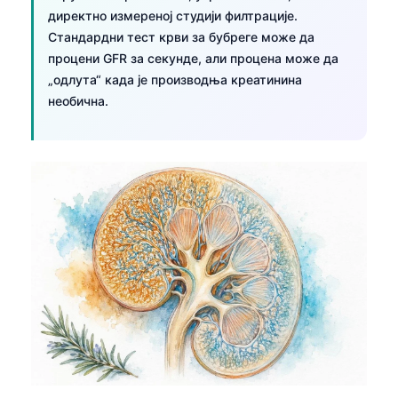
директно измереној студији филтрације.
Стандардни тест крви за бубреге може да
процени GFR за секунде, али процена може да
„одлута“ када је производња креатинина
необична.