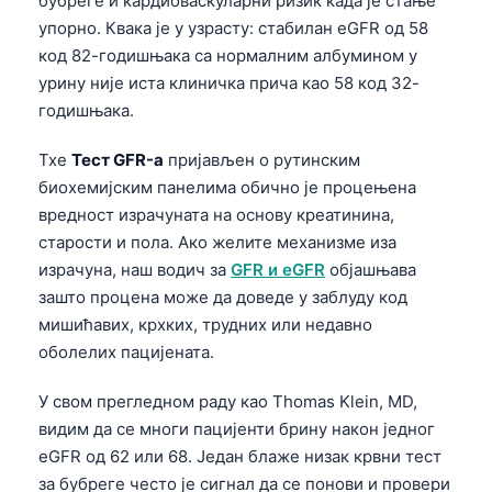
бубреге и кардиоваскуларни ризик када је стање
упорно. Квака је у узрасту: стабилан eGFR од 58
код 82-годишњака са нормалним албумином у
урину није иста клиничка прича као 58 код 32-
годишњака.
Тхе
Тест GFR-а
пријављен о рутинским
биохемијским панелима обично је процењена
вредност израчуната на основу креатинина,
старости и пола. Ако желите механизме иза
израчуна, наш водич за
GFR и eGFR
објашњава
зашто процена може да доведе у заблуду код
мишићавих, крхких, трудних или недавно
оболелих пацијената.
У свом прегледном раду као Thomas Klein, MD,
видим да се многи пацијенти брину након једног
eGFR од 62 или 68. Један блаже низак крвни тест
за бубреге често је сигнал да се понови и провери