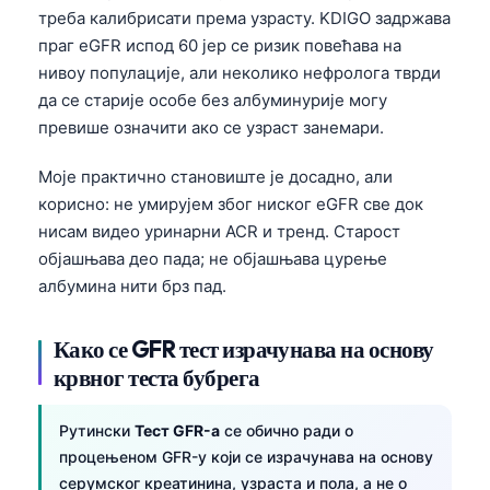
треба калибрисати према узрасту. KDIGO задржава
праг eGFR испод 60 јер се ризик повећава на
нивоу популације, али неколико нефролога тврди
да се старије особе без албуминурије могу
превише означити ако се узраст занемари.
Моје практично становиште је досадно, али
корисно: не умирујем због ниског eGFR све док
нисам видео уринарни ACR и тренд. Старост
објашњава део пада; не објашњава цурење
албумина нити брз пад.
Како се GFR тест израчунава на основу
крвног теста бубрега
Рутински
Тест GFR-а
се обично ради о
процењеном GFR-у који се израчунава на основу
серумског креатинина, узраста и пола, а не о