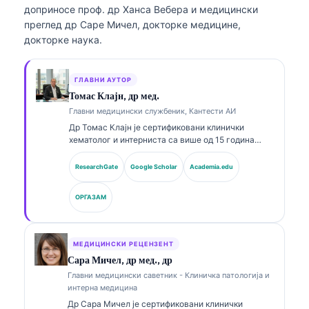
доприносе проф. др Ханса Вебера и медицински
преглед др Саре Мичел, докторке медицине,
докторке наука.
ГЛАВНИ АУТОР
Томас Клајн, др мед.
Главни медицински службеник, Кантести АИ
Др Томас Клајн је сертификовани клинички
хематолог и интерниста са више од 15 година
искуства у лабораторијској медицини и клиничкој
анализи уз помоћ вештачке интелигенције. Као
ResearchGate
Google Scholar
Academia.edu
главни медицински директор у Kantesti AI, он
пружа клинички надзор над медицинском
ОРГАЗАМ
тачношћу власничке неуралне мреже. Др Клајн је
објавио опсежно радове о тумачењу биомаркера
и лабораторијској дијагностици у темама из
лабораторијске медицине.
МЕДИЦИНСКИ РЕЦЕНЗЕНТ
Сара Мичел, др мед., др
Главни медицински саветник - Клиничка патологија и
интерна медицина
Др Сара Мичел је сертификовани клинички