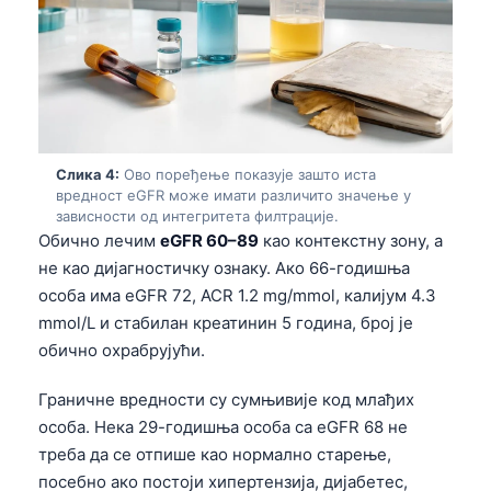
Слика 4:
Ово поређење показује зашто иста
вредност eGFR може имати различито значење у
зависности од интегритета филтрације.
Обично лечим
eGFR 60–89
као контекстну зону, а
не као дијагностичку ознаку. Ако 66-годишња
особа има eGFR 72, ACR 1.2 mg/mmol, калијум 4.3
mmol/L и стабилан креатинин 5 година, број је
обично охрабрујући.
Граничне вредности су сумњивије код млађих
особа. Нека 29-годишња особа са eGFR 68 не
треба да се отпише као нормално старење,
посебно ако постоји хипертензија, дијабетес,