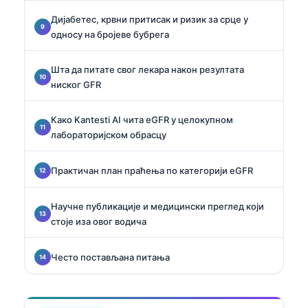
Дијабетес, крвни притисак и ризик за срце у
односу на бројеве бубрега
Шта да питате свог лекара након резултата
ниског GFR
Како Kantesti AI чита eGFR у целокупном
лабораторијском обрасцу
Практичан план праћења по категорији eGFR
Научне публикације и медицински преглед који
стоје иза овог водича
Често постављана питања