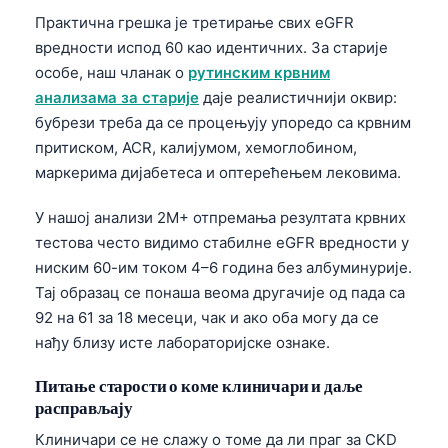
Практична грешка је третирање свих eGFR
вредности испод 60 као идентичних. За старије
особе, наш чланак о
рутинским крвним
анализама за старије
даје реалистичнији оквир:
бубрези треба да се процењују упоредо са крвним
притиском, ACR, калијумом, хемоглобином,
маркерима дијабетеса и оптерећењем лековима.
У нашој анализи 2M+ отпремања резултата крвних
тестова често видимо стабилне eGFR вредности у
ниским 60-им током 4–6 година без албуминурије.
Тај образац се понаша веома другачије од пада са
92 на 61 за 18 месеци, чак и ако оба могу да се
нађу близу исте лабораторијске ознаке.
Питање старости о коме клиничари и даље
расправљају
Клиничаpи се не слажу о томе да ли праг за CKD