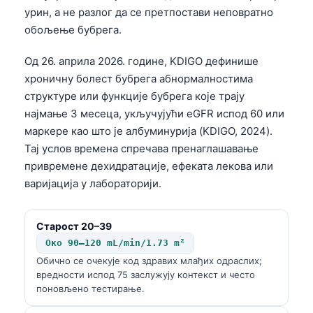
урин, а не разлог да се претпостави неповратно
обољење бубрега.
Од 26. априла 2026. године, KDIGO дефинише
хроничну болест бубрега абнормалностима
структуре или функције бубрега које трају
најмање 3 месеца, укључујући eGFR испод 60 или
маркере као што је албуминурија (KDIGO, 2024).
Тај услов времена спречава пренаглашавање
привремене дехидратације, ефеката лекова или
варијација у лабораторији.
Старост 20–39
Око 90–120 mL/min/1.73 m²
Обично се очекује код здравих млађих одраслих;
вредности испод 75 заслужују контекст и често
поновљено тестирање.