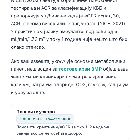
NICE NG203 саветује коришћење поновљеног
Català
тестирања и ACR за класификацију ХББ и
O‘zbekcha
препоручује упућивање када је eGFR испод 30,
ACR је веома висок или је пад убрзан (NICE, 2021).
Українська
У практичном језику амбуланте, пад већи од 5
አማርኛ
mL/min/1.73 m² у току 1 године није нешто што бих
Kiswahili
олако отписао.
ភាសាខ្មែរ
Ако ваш извештај укључује основни метаболички
ဗမာစာ
панел, наш водич за
тестове крви BMP
објашњава
зашто хитни клиничари посматрају креатинин,
ไทย
калијум, натријум, хлориде, CO2, глукозу, калцијум
Tagalog
и уреу заједно.
Tiếng Việt
Bahasa Melayu
Поновите ускоро
മലയാളം
Нови eGFR 15–20% пад
Поновити креатинин/eGFR за око 1–2 недеље,
ಕನ್ನಡ
раније ако се не осећате добро.
ગુજરાતી