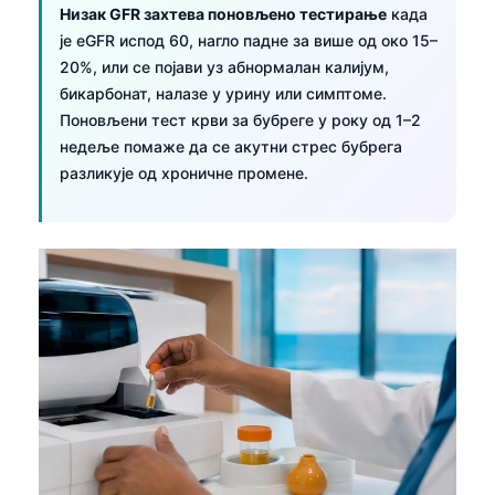
Низак GFR захтева поновљено тестирање
када
Frysk
је eGFR испод 60, нагло падне за више од око 15–
Esperanto
20%, или се појави уз абнормалан калијум,
бикарбонат, налазе у урину или симптоме.
Беларуская мова
Поновљени тест крви за бубреге у року од 1–2
Татар теле
недеље помаже да се акутни стрес бубрега
Кыргызча
разликује од хроничне промене.
ئۇيغۇرچە
Cebuano
Basa Jawa
ພາສາລາວ
Монгол
Afrikaans
العربية المغربية
Occitan