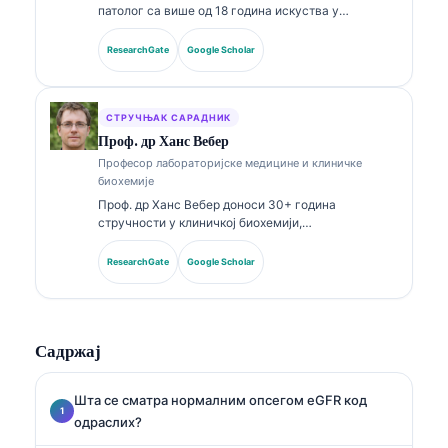
патолог са више од 18 година искуства у
лабораторијској медицини и дијагностичкој
анализи. Поседује специјалистичке сертификате
ResearchGate
Google Scholar
из клиничке хемије и опширно је објављивала
радове о панелима биомаркера и лабораторијској
анализи у клиничкој пракси.
СТРУЧЊАК САРАДНИК
Проф. др Ханс Вебер
Професор лабораторијске медицине и клиничке
биохемије
Проф. др Ханс Вебер доноси 30+ година
стручности у клиничкој биохемији,
лабораторијској медицини и истраживању
биомаркера. Бивши председник Немачког
ResearchGate
Google Scholar
друштва за клиничку хемију, специјализован је за
анализу дијагностичких панела, стандардизацију
биомаркера и лабораторијску медицину уз помоћ
вештачке интелигенције.
Садржај
Шта се сматра нормалним опсегом eGFR код
одраслих?