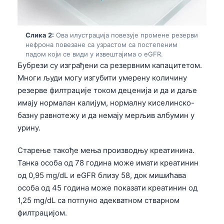
Слика 2:
Ова илустрација повезује промене резерви
нефрона повезане са узрастом са постепеним
падом који се види у извештајима о eGFR.
Бубрези су изграђени са резервним капацитетом.
Многи људи могу изгубити умерену количину
резерве филтрације током деценија и да и даље
имају нормалан калијум, нормалну киселинско-
базну равнотежу и да немају мерљив албумин у
урину.
Старење такође мења производњу креатинина.
Танка особа од 78 година може имати креатинин
од 0,95 mg/dL и eGFR близу 58, док мишићава
особа од 45 година може показати креатинин од
1,25 mg/dL са потпуно адекватном стварном
филтрацијом.