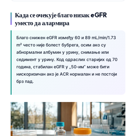
Када се очекује благо низак eGFR
уместо да алармира
Благо снижен eGFR између 60 и 89 mL/min/1.73
m² често није болест бубрега, осим ако су
абнормални албумин у урину, снимање или
седимент у урину. Код одраслих старијих од 70
година, стабилан eGFR у „50-им“ може бити
нискоризичан ако је ACR нормалан и не постоји
брз пад.