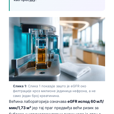
Слика 1:
Слика 1 показује зашто је eGFR око
филтрације кроз милионе јединица нефрона, а не
само један број креатинина.
Већина лабораторија означава
eGFR испод 60 мЛ/
мин/1,73 м²
јер тај праг предвиђа већи ризик за