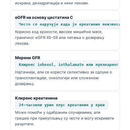
исхрана, дехидратација и неки лекови.
eGFR на основу цистатина C
Често се наручује када је креатинин неизвесан
Корисно код крхкости, високе мишићне масе,
граничног eGFR 45–59 или питања о дозирању
лекова.
Мерени GFR
Клиренс iohexol, iothalamate или нуклеарног тра
Најтачнији, али се користи селективно за одлуке о
трансплантацији, онкологији или сложеном
дозирању.
Клиренс креатинина
24-часовни урин плус креатинин у крви
Може помоћи у одабраним случајевима, али
грешке при прикупљању су честе и могу искривити
резултате.