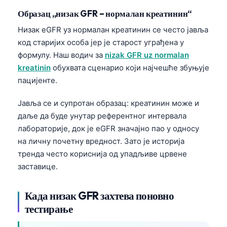
Образац „низак GFR – нормалан креатинин“
Низак eGFR уз нормалан креатинин се често јавља
код старијих особа јер је старост уграђена у
формулу. Наш водич за
nizak GFR uz normalan
kreatinin
обухвата сценарио који најчешће збуњује
пацијенте.
Јавља се и супротан образац: креатинин може и
даље да буде унутар референтног интервала
лабораторије, док је eGFR значајно пао у односу
на личну почетну вредност. Зато је историја
тренда често кориснија од упадљиве црвене
заставице.
Када низак GFR захтева поновно
Norsk bokmål
тестирање
Ślōnskŏ gŏdka