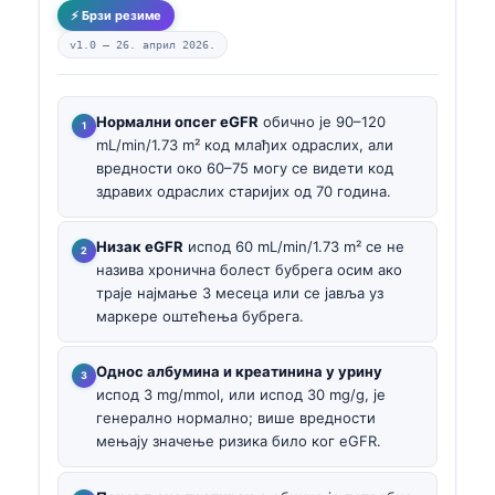
⚡ Брзи резиме
v1.0 —
26. април 2026.
Нормални опсег eGFR
обично је 90–120
mL/min/1.73 m² код млађих одраслих, али
вредности око 60–75 могу се видети код
здравих одраслих старијих од 70 година.
Низак eGFR
испод 60 mL/min/1.73 m² се не
назива хронична болест бубрега осим ако
траје најмање 3 месеца или се јавља уз
маркере оштећења бубрега.
Однос албумина и креатинина у урину
испод 3 mg/mmol, или испод 30 mg/g, је
генерално нормално; више вредности
мењају значење ризика било ког eGFR.