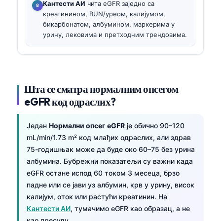
Кантести АИ
чита eGFR заједно са
креатинином, BUN/уреом, калијумом,
бикарбонатом, албумином, маркерима у
урину, лековима и претходним трендовима.
Шта се сматра нормалним опсегом
eGFR код одраслих?
Један
Нормални опсег eGFR
је обично 90–120
mL/min/1.73 m² код млађих одраслих, али здрав
75-годишњак може да буде око 60–75 без урина
албумина. Бубрежни показатељи су важни када
eGFR остане испод 60 током 3 месеца, брзо
падне или се јави уз албумин, крв у урину, висок
калијум, оток или растући креатинин. На
Кантести АИ
, тумачимо eGFR као образац, а не
као пресуду.