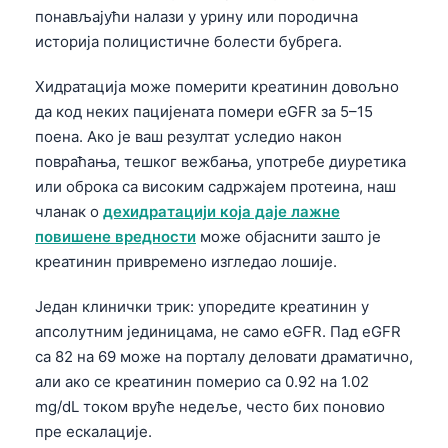
понављајући налази у урину или породична
историја полицистичне болести бубрега.
Хидратација може померити креатинин довољно
да код неких пацијената помери eGFR за 5–15
поена. Ако је ваш резултат уследио након
повраћања, тешког вежбања, употребе диуретика
или оброка са високим садржајем протеина, наш
чланак о
дехидратацији која даје лажне
повишене вредности
може објаснити зашто је
креатинин привремено изгледао лошије.
Један клинички трик: упоредите креатинин у
апсолутним јединицама, не само eGFR. Пад eGFR
са 82 на 69 може на порталу деловати драматично,
али ако се креатинин померио са 0.92 на 1.02
mg/dL током вруће недеље, често бих поновио
пре ескалације.