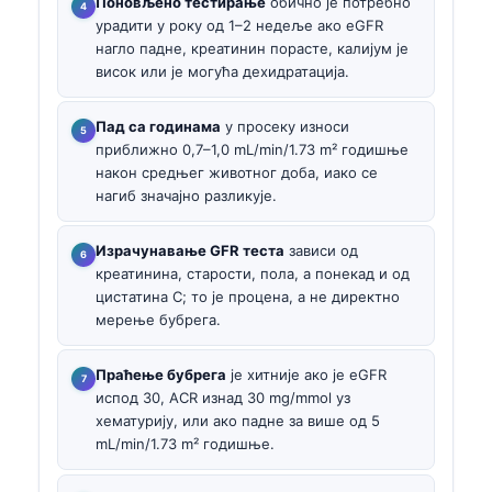
Поновљено тестирање
обично је потребно
урадити у року од 1–2 недеље ако eGFR
нагло падне, креатинин порасте, калијум је
висок или је могућа дехидратација.
Пад са годинама
у просеку износи
приближно 0,7–1,0 mL/min/1.73 m² годишње
након средњег животног доба, иако се
нагиб значајно разликује.
Израчунавање GFR теста
зависи од
креатинина, старости, пола, а понекад и од
цистатина C; то је процена, а не директно
мерење бубрега.
Праћење бубрега
је хитније ако је eGFR
испод 30, ACR изнад 30 mg/mmol уз
хематурију, или ако падне за више од 5
mL/min/1.73 m² годишње.