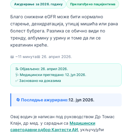
Ажурирање за 2026. годину
Прилагођено пацијентима
Благо снижени eGFR може бити нормално
старење, дехидратација, утицај мишића или рана
болест бубрега. Разлика се обично види по
тренду, албумину у урину и томе да ли се
креатинин креће.
📖 ~11 минута
📅
26. април 2026.
📝 Објављено:
26. април 2026.
🩺 Медицински прегледано:
12. јул 2026.
✅ Засновано на доказима
🔄 Последње ажурирано:
12. јул 2026.
Овај водич је написан под руководством
Др Томас
Клајн, др мед.
у сарадњи са
Медицински
саветодавни одбор Кантести АИ
, укључујући