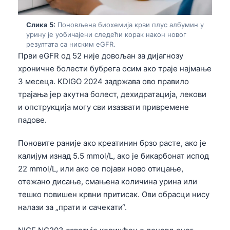
Gàidhlig
Euskara
Слика 5:
Поновљена биохемија крви плус албумин у
Македонски јазик
урину је уобичајени следећи корак након новог
резултата са ниским eGFR.
Latviešu valoda
Први eGFR од 52 није довољан за дијагнозу
хроничне болести бубрега осим ако траје најмање
Galego
3 месеца. KDIGO 2024 задржава ово правило
অসমীয়া
трајања јер акутна болест, дехидратација, лекови
සිංහල
и опструкција могу сви изазвати привремене
سنڌي
падове.
پښتو
Поновите раније ако креатинин брзо расте, ако је
калијум изнад 5.5 mmol/L, ако је бикарбонат испод
22 mmol/L, или ако се појави ново отицање,
Slovenčina
отежано дисање, смањена количина урина или
Hrvatski
тешко повишен крвни притисак. Ови обрасци нису
Suomi
налази за „прати и сачекати“.
Қазақ тілі