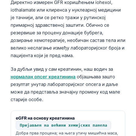
Директно измерен GFR коришћењем iohexol,
iothalamate или клиренса у нуклеарној медицини
је тачнији, али се ретко тражи у рутинској
примарној здравственој заштити. Обично се
резервише за процену донације бубрега,
дозирање хемотерапије, необичан састав тела или
велико неслагање између лабораторијског броја и
пацијента који је пред нама.
За дубљи увид у сам креатинин, наш водич за
нормалан опсег креатинина
објашњава зашто
резултат унутар лабораторијског опсега и даље
може да представља значајну промену код мале
старије особе.
eGFR на основу креатинина
Пријављен на већини хемијских панела
Добра прва процена; на њега утичу мишићна маса,