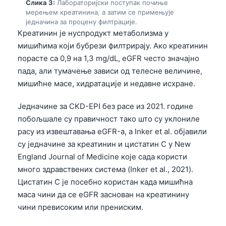
Слика 3:
Лабораторијски поступак почиње
мерењем креатинина, а затим се примењује
једначина за процену филтрације.
Креатинин је нуспродукт метаболизма у
мишићима који бубрези филтрирају. Ако креатинин
порасте са 0,9 на 1,3 mg/dL, eGFR често значајно
пада, али тумачење зависи од телесне величине,
мишићне масе, хидратације и недавне исхране.
Једначине за CKD-EPI без расе из 2021. године
побољшале су правичност тако што су уклониле
расу из извештавања eGFR-а, а Inker et al. објавили
су једначине за креатинин и цистатин C у New
England Journal of Medicine које сада користи
много здравствених система (Inker et al., 2021).
Цистатин C је посебно користан када мишићна
маса чини да се eGFR заснован на креатинину
чини превисоким или прениским.