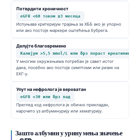
Потврдити хроничност
தமிழ்
eGFR <60 током ≥3 месеца
తెలుగు
Испуњава критеријум трајања за ХББ ако је упорно
मराठी
или ако постоје маркери оштећења бубрега.
اردو
Делујте благовремено
বাংলা
Калијум >5,5 mmol/L или брз пораст креатинина
Shqip
У многим окружењима потребан је савет истог
дана, посебно ако постоје симптоми или ризик на
Magyar
ЕКГ-у.
Slovenščina
Упут на нефролога је вероватан
한국어
eGFR <30 или брз пад
Polski
Преглед код нефролога је обично прикладан,
нарочито уз албуминурију или хематурију.
Lietuvių kalba
Русский
Зашто албумин у урину мења значење
ქართული