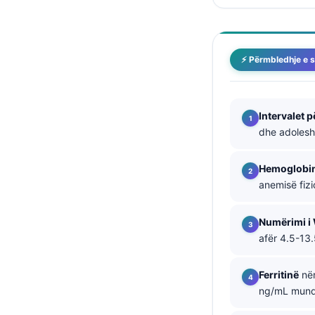
தமிழ்
తెలుగు
⚡ Përmbledhje e s
मराठी
اردو
বাংলা
Intervalet p
dhe adolesh
Magyar
Slovenščina
Hemoglobi
한국어
anemisë fizi
Polski
Numërimi i
Lietuvių kalba
afër 4.5-13
Русский
Ferritinë
nën
ქართული
ng/mL mund 
Čeština