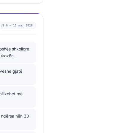
v1.0 —
12 maj 2026
moshës shkollore
lukozën.
avëshe gjatë
bilizohet më
, ndërsa nën 30