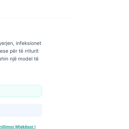
yerjen, infeksionet
e për të rriturit
ehin një model të
hillimor Mjekësor i