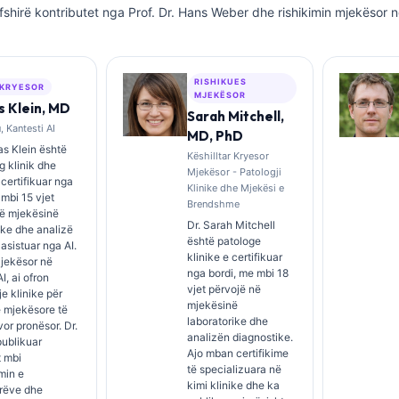
fshirë kontributet nga Prof. Dr. Hans Weber dhe rishikimin mjekësor n
RISHIKUES
 KRYESOR
MJEKËSOR
 Klein, MD
Sarah Mitchell,
 Kantesti AI
MD, PhD
s Klein është
Këshilltar Kryesor
 klinik dhe
Mjekësor - Patologji
i certifikuar nga
Klinike dhe Mjekësi e
 mbi 15 vjet
Brendshme
në mjekësinë
Dr. Sarah Mitchell
ike dhe analizë
është patologe
 asistuar nga AI.
klinike e certifikuar
Mjekësor në
nga bordi, me mbi 18
I, ai ofron
vjet përvojë në
e klinike për
mjekësinë
 mjekësore të
laboratorike dhe
rvor pronësor. Dr.
analizën diagnostike.
publikuar
Ajo mban certifikime
t mbi
të specializuara në
imin e
kimi klinike dhe ka
rëve dhe