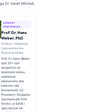
ga Dr. Sarah Mitchell,
EKSPERT
KONTRIBUES
Prof. Dr. Hans
Weber, PhD
Profesor i Mjekësisë
Laboratorike dhe
Biokimisë Klinike
Prof. Dr. Hans Weber
sjell 30+ vjet
ekspertizë në
biokiminë klinike,
mjekësinë
laboratorike dhe
kërkimin mbi
biomarkerët. Ish
President i Shoqatës
Gjermane për Kimi
Klinike, ai është i
specializuar në