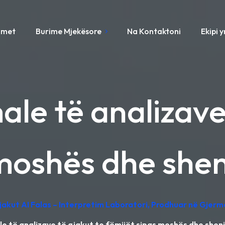
imet
Burime Mjekësore
Na Kontaktoni
Ekipi 
le të analizave
 moshës dhe she
Gjakut AI Falas – Interpretim Laboratori, Prodhuar në Gjerm
e të analizave të gjakut te fëmijët sipas moshës dhe she