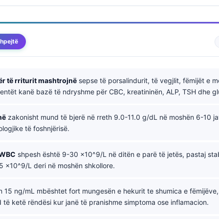
hpejtë
ër të rriturit mashtrojnë
sepse të porsalindurit, të vegjlit, fëmijët e 
entët kanë bazë të ndryshme për CBC, kreatininën, ALP, TSH dhe g
në
zakonisht mund të bjerë në rreth 9.0-11.0 g/dL në moshën 6-10 j
ologjike të foshnjërisë.
 WBC
shpesh është 9-30 x10^9/L në ditën e parë të jetës, pastaj sta
.5 x10^9/L deri në moshën shkollore.
 15 ng/mL mbështet fort mungesën e hekurit te shumica e fëmijëve
të ketë rëndësi kur janë të pranishme simptoma ose inflamacion.