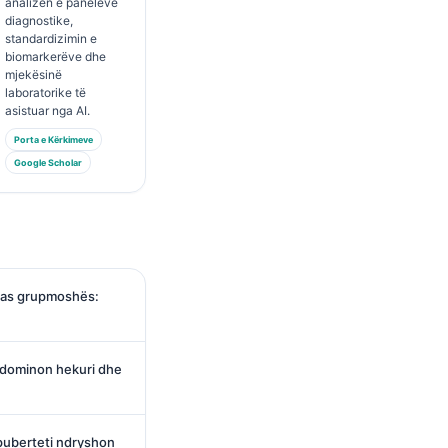
analizën e paneleve
diagnostike,
standardizimin e
biomarkerëve dhe
mjekësinë
laboratorike të
asistuar nga AI.
Porta e Kërkimeve
Google Scholar
ipas grupmoshës:
: dominon hekuri dhe
 puberteti ndryshon