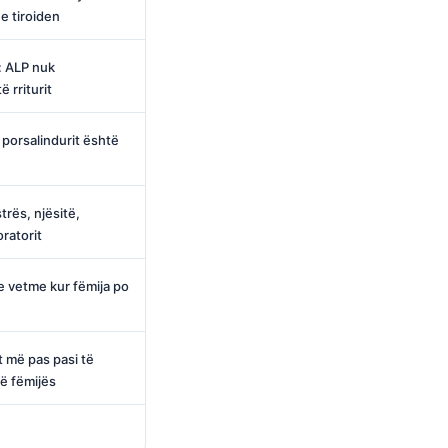
e tiroiden
: ALP nuk
ë rriturit
ë porsalindurit është
trës, njësitë,
oratorit
 e vetme kur fëmija po
t më pas pasi të
të fëmijës