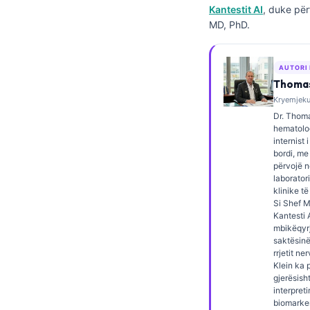
Kantestit AI
, duke për
Frysk
MD, PhD.
Esperanto
Беларуская мова
AUTORI
Татар теле
Thomas
Kryemjeku,
Кыргызча
Dr. Thoma
ئۇيغۇرچە
hematolog
internist 
Cebuano
bordi, me
përvojë 
Basa Jawa
laborator
klinike të
ພາສາລາວ
Si Shef 
Kantesti A
Монгол
mbikëqyrj
saktësinë
Afrikaans
rrjetit ne
العربية المغربية
Klein ka 
gjerësish
Occitan
interpret
biomarke