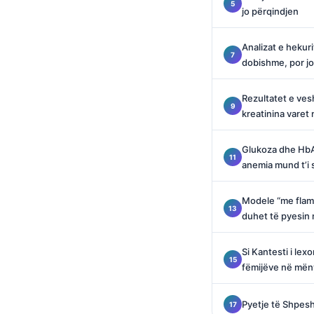
Català
jo përqindjen
O‘zbekcha
Analizat e hekuri
Українська
dobishme, por j
አማርኛ
Rezultatet e ves
Kiswahili
kreatinina varet
ភាសាខ្មែរ
ဗမာစာ
Glukoza dhe HbA
anemia mund t’i 
ไทย
Tagalog
Modele “me flamur
duhet të pyesin
Tiếng Việt
Bahasa Melayu
Si Kantesti i lex
മലയാളം
fëmijëve në mëny
ಕನ್ನಡ
Pyetje të Shpes
ગુજરાતી