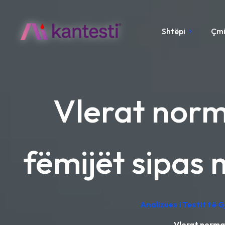
Shtëpi
Çm
Vlerat norma
fëmijët sipas
Analizues i Testit të 
Vlerat normal