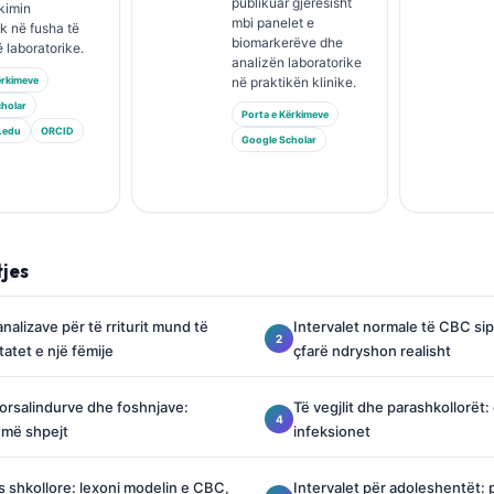
publikuar gjerësisht
kimin
mbi panelet e
ik në fusha të
biomarkerëve dhe
 laboratorike.
analizën laboratorike
ërkimeve
në praktikën klinike.
holar
Porta e Kërkimeve
.edu
ORCID
Google Scholar
tjes
analizave për të rriturit mund të
Intervalet normale të CBC s
atet e një fëmije
çfarë ndryshon realisht
porsalindurve dhe foshnjave:
Të vegjlit dhe parashkollorët
n më shpejt
infeksionet
 shkollore: lexoni modelin e CBC,
Intervalet për adoleshentët: