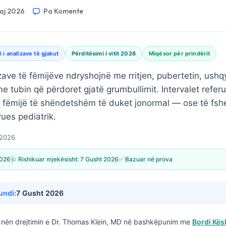
aj 2026
Pa Komente
 i analizave të gjakut
Përditësimi i vitit 2026
Miqësor për prindërit
zave të fëmijëve ndryshojnë me rritjen, pubertetin, ushq
tubin që përdoret gjatë grumbullimit. Intervalet referues
 fëmijë të shëndetshëm të duket jonormal — ose të fsh
ues pediatrik.
 2026
2026
🩺 Rishikuar mjekësisht:
7 Gusht 2026
✅ Bazuar në prova
undi:
7 Gusht 2026
nën drejtimin e
Dr. Thomas Klein, MD
në bashkëpunim me
Bordi Kës