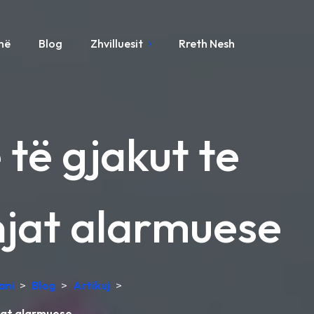
ynë
Blog
Zhvilluesit
Rreth Nesh
 të gjakut te
njat alarmuese
ani
>
Blog
>
Artikuj
>
njat alarmuese