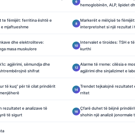
hemoglobinën, ALP, lipidet dh
t te fëmijët: ferritina është e
Markerët e mëlçisë te fëmijët
o e mjaftueshme
interpretohet si një rezultat i t
hkave dhe elektroliteve:
Intervalet e tiroides: TSH e t
 nga masa muskulore
kurthi
1c: agjërimi, sëmundja dhe
Alarme të rreme: cilësia e mos
shtrembërojnë shifrat
agjërimi dhe sinjalizimet e lab
 të kuq” për të cilat prindërit
Trendet tejkalojnë rezultatet
 menjëherë
rritet
on rezultatet e analizave të
Çfarë duhet të bëjnë prindëri
rë të sigurt
shohin një analizë jonormale 
hta