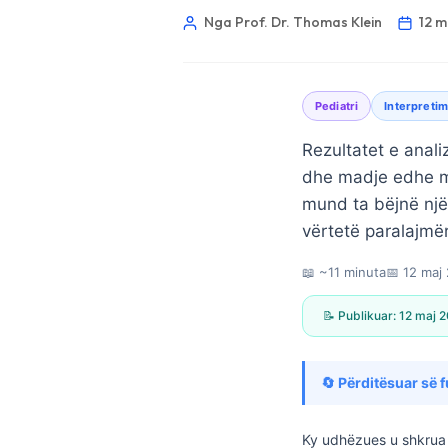
Nga Prof. Dr. Thomas Klein
12 m
Pediatri
Interpretimi
Rezultatet e anali
dhe madje edhe me 
mund ta bëjnë një
vërtetë paralajmër
📖 ~11 minuta
📅
12 maj
📝 Publikuar:
12 maj 
🔄 Përditësuar së f
Norsk bokmål
Ślōnskŏ gŏdka
Ky udhëzues u shkrua 