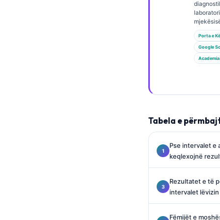
Gàidhlig
diagnosti
laborator
Euskara
mjekësisë
Македонски јазик
Porta e K
Google Sc
Latviešu valoda
Academia
Galego
অসমীয়া
සිංහල
سنڌي
Tabela e përmbaj
پښتو
Pse intervalet e 
keqlexojnë rezult
Slovenčina
Hrvatski
Rezultatet e të 
intervalet lëvizi
Suomi
Қазақ тілі
Fëmijët e moshës