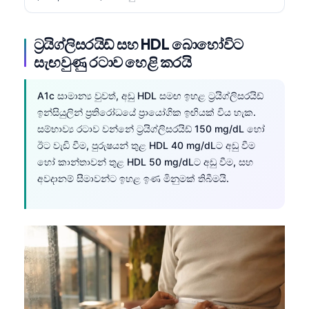
ට්‍රයිග්ලිසරයිඩ් සහ HDL බොහෝවිට
සැඟවුණු රටාව හෙළි කරයි
A1c සාමාන්‍ය වුවත්, අඩු HDL සමඟ ඉහළ ට්‍රයිග්ලිසරයිඩ්
ඉන්සියුලින් ප්‍රතිරෝධයේ ප්‍රායෝගික ඉඟියක් විය හැක.
සම්භාව්‍ය රටාව වන්නේ ට්‍රයිග්ලිසරයිඩ් 150 mg/dL හෝ
ඊට වැඩි වීම, පුරුෂයන් තුළ HDL 40 mg/dLට අඩු වීම
හෝ කාන්තාවන් තුළ HDL 50 mg/dLට අඩු වීම, සහ
අවදානම් සීමාවන්ට ඉහළ ඉණ මිනුමක් තිබීමයි.
Norsk bokmål
Ślōnskŏ gŏdka