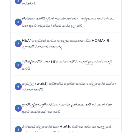
කුමක්ද?
නිරාහාර ඉන්සියුලින් ප්‍රයෝජනවත්ය, නමුත් එය අසම්පූර්ණ
වන අතර අඩුවෙන් නියම කරනු ලැබේ
HbA1c තවමත් සාමාන්‍ය ලෙස පෙනෙන විට HOMA-IR
උපකාරී වන්නේ කෙසේද
ට්‍රයිග්ලිසරයිඩ් සහ HDL බොහෝවිට සැඟවුණු රටාව හෙළි
කරයි
කඩුල්ල (waist) සම්බන්ධ පසුබිම සාමාන්‍ය ග්ලූකෝස් යන්න
වෙනස් කරයි
ඉන්සියුලින් ප්‍රතිරෝධයේ රෝග ලක්ෂණ ඉඟි පමණක් වන
අතර සාක්ෂියක් නොවේ
නිරාහාර ග්ලූකෝස් සහ HbA1c එකිනෙකට නොගැලපේ