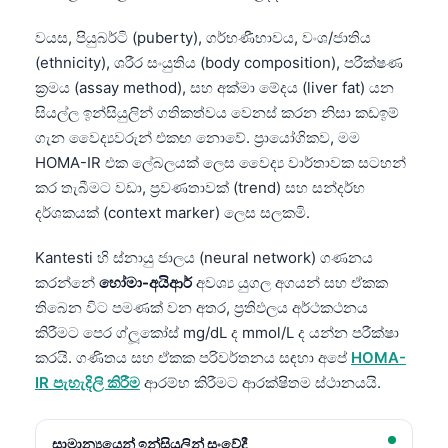
වයස, පියුබර්ටි (puberty), ගර්භණීභාවය, වංශ/ජාතිය
(ethnicity), ශරීර සංයුතිය (body composition), පරීක්ෂණ
ක්‍රමය (assay method), සහ අක්මා මේදය (liver fat) යන
සියල්ල ඉන්සියුලින් ගතිකත්වය වෙනස් කරන නිසා කඩඉම්
ගැන වෛද්‍යවරුන් එකඟ නොවේ. ප්‍රායෝගිකව, මම
HOMA-IR එක ලේබලයක් ලෙස වෛද්‍ය වාර්තාවක සටහන්
කර තැබීමට වඩා, ප්‍රවණතාවක් (trend) සහ සන්දර්භ
දර්ශකයක් (context marker) ලෙස සලකමි.
Kantesti හි ස්නායු ජාලය (neural network) ගණනය
කරන්නේ
හෝමා-අයිආර්
අවශ්‍ය යුගල අගයන් සහ ඒකක
තිබෙන විට පමණක් වන අතර, ප්‍රතිඵලය අර්ථකථනය
කිරීමට පෙර ග්ලූකෝස් mg/dL ද mmol/L ද යන්න පරීක්ෂා
කරයි. ගණිතය සහ ඒකක පරිවර්තනය සඳහා අපේ
HOMA-
IR පැහැදිලි කිරීම
ආරම්භ කිරීමට ආරක්ෂිතම ස්ථානයයි.
සාමාන්‍යයෙන් ඉන්සියුලින් සංවේදී