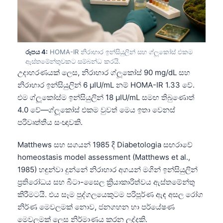
රූපය 4:
HOMA-IR නිරාහාර ඉන්සියුලින් සහ ග්ලූකෝස් එකම
ඇස්තමේන්තුවකට සම්බන්ධ කරයි.
උදාහරණයක් ලෙස, නිරාහාර ග්ලූකෝස් 90 mg/dL සහ
නිරාහාර ඉන්සියුලින් 6 µIU/mL නම් HOMA-IR 1.33 වේ.
එම ග්ලූකෝස්ම ඉන්සියුලින් 18 µIU/mL සමඟ තිබුණොත්
4.0 වේ—ග්ලූකෝස් එකම වුවත් මෙය ඉතා වෙනස්
පරිවෘත්තීය සංඥාවකි.
Matthews සහ සගයන් 1985 දී Diabetologia සඟරාවේ
homeostasis model assessment (Matthews et al.,
1985) හඳුන්වා දුන්නේ නිරාහාර අගයන් මගින් ඉන්සියුලින්
ප්‍රතිරෝධය සහ බීටා-සෛල ක්‍රියාකාරිත්වය ඇස්තමේන්තු
කිරීමටයි. එය සෑම පුද්ගලයෙකුටම පරිපූර්ණ ඇඳ අසල රෝග
නිර්ණ මෙවලමක් නොව, ජනගහන හා පර්යේෂණ
මෙවලමක් ලෙස නිර්මාණය කරන ලද්දකි.