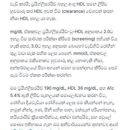
Gàidhlig
වැඩි කරයි; ට්‍රයිග්ලිසරයිඩ් බහුල අංශු HDL සමඟ ලිපිඩ
Euskara
හුවමාරු කර HDL ඉවත් වීම (clearance) වේගවත් කරන
නිසා HDL පහළ යා හැක.
Македонски јазик
Latviešu valoda
mg/dL ඒකකවල ට්‍රයිග්ලිසරයිඩ්-ටු-HDL අනුපාතය 2.0ට
ඉහළ වීම සාර්ථක පරීක්ෂා කිරීමේ (screening) ඉඟියක් විය
Galego
හැකි අතර, 3.0ට ඉහළ අනුපාත බොහෝ වැඩිහිටි රෝගීන්
অসমীয়া
තුළ වඩා සැක සහිත ලෙස පෙනේ. mmol/L ඒකකවල
سنڌي
අනුපාතය එකිනෙකට හුවමාරු කළ නොහැකි නිසා,
پښتو
අන්තර්ජාලයේ සීමා අගයන් සමඟ සංසන්දනය කිරීමට පෙර
සෑම විටම ඒකක පරීක්ෂා කරන්න.
Slovenčina
මම ට්‍රයිග්ලිසරයිඩ් 190 mg/dL, HDL 36 mg/dL, සහ A1c
5.4% ඇති ලිපිඩ පැනලයක් සමාලෝචනය කරන විට,
Hrvatski
රෝගියා දියවැඩියා රෝගියෙක් ලෙස මම කියන්නේ නැහැ.
Suomi
නමුත් නින්ද, ඉණ, සීනි සහිත පාන, මත්පැන් පරිභෝජනය,
Қазақ тілі
තයිරොයිඩ් ක්‍රියාකාරිත්වය, අක්මා එන්සයිම, සහ පවුලේ
සෞඛ්‍ය ඉතිහාසය ගැන මම අනිවාර්යයෙන්ම අහනවා; අපේ
Català