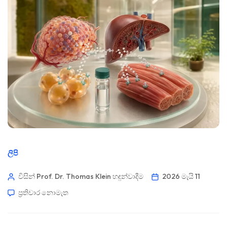
ලිපි
විසින් Prof. Dr. Thomas Klein
හඳුන්වාදීම
2026 මැයි 11
ප්‍රතිචාර නොමැත