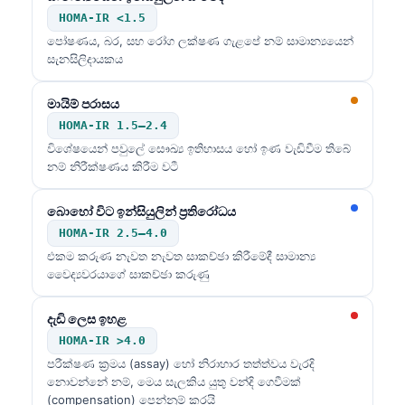
HOMA-IR <1.5
පෝෂණය, බර, සහ රෝග ලක්ෂණ ගැළපේ නම් සාමාන්‍යයෙන්
සැනසිලිදායකය
මායිම් පරාසය
HOMA-IR 1.5–2.4
විශේෂයෙන් පවුලේ සෞඛ්‍ය ඉතිහාසය හෝ ඉණ වැඩිවීම තිබේ
නම් නිරීක්ෂණය කිරීම වටී
බොහෝ විට ඉන්සියුලින් ප්‍රතිරෝධය
HOMA-IR 2.5–4.0
එකම කරුණ නැවත නැවත සාකච්ඡා කිරීමේදී සාමාන්‍ය
වෛද්‍යවරයාගේ සාකච්ඡා කරුණු
දැඩි ලෙස ඉහළ
HOMA-IR >4.0
පරීක්ෂණ ක්‍රමය (assay) හෝ නිරාහාර තත්ත්වය වැරදි
නොවන්නේ නම්, මෙය සැලකිය යුතු වන්දි ගෙවීමක්
(compensation) පෙන්නුම් කරයි