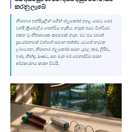
කරනු ලැබේ
නිරාහාර ඉන්සියුලින් මගින් ග්ලූකෝස් ඉහළ යාමට පෙර
වන්දි ක්‍රියාවලිය පෙන්විය හැකිය. නමුත් එයට විශ්වීයව
එකඟ වූ නිර්ණායක කඩඉමක් නැත. මට එය වඩාත්
ප්‍රයෝජනවත් වන්නේ සමාන තත්ත්ව යටතේ නැවත
ලබාගෙන, නිරාහාර ග්ලූකෝස් සමඟ යුගල කර, ලිපිඩ,
ඉණ, නින්ද, ඖෂධ, සහ මෑත බර වෙනස්වීම සමඟ
අර්ථකථනය කරන විටයි.