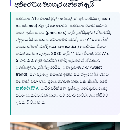
ප්‍රතිරෝධය මඟහැර යන්නේ ඇයි
සාමාන්‍ය A1c එකක් මුල් ඉන්සියුලින් ප්‍රතිරෝධය (insulin
resistance) බැහැර නොකරයි. සාමාන්‍ය රටාව සරලයි:
ඔබේ අග්න්‍යාශය (pancreas) වැඩි ඉන්සියුලින් නිපදවයි,
ග්ලූකෝස් සාමාන්‍ය මට්ටමේම පවතී, සහ A1c හොඳින්
පෙනෙන්නේ වන්දි (compensation) අසාර්ථක වීමට
පටන් ගන්නා තුරුය. 2026 මැයි 11 වන විටත්, මම A1c
5.2–5.5% ඇති රෝගීන් දකිමි; ඔවුන්ගේ නිරාහාර
ඉන්සියුලින්, ට්‍රයිග්ලිසරයිඩ්, ඉණ ප්‍රවණතාව (waist
trend), සහ පවුලේ සෞඛ්‍ය ඉතිහාසය ග්ලූකෝස් එකට
පමණක් වඩා වඩා ප්‍රයෝජනවත් කතාවක් කියයි. අපේ
කන්ටෙස්ටි AI
රුධිර පරීක්ෂණ ප්‍රතිඵල වෛද්‍යවරයෙකු
සමඟ සාකච්ඡාවක් සඳහා එම රටාව සංවිධානය කිරීමට
උපකාරී විය හැක.