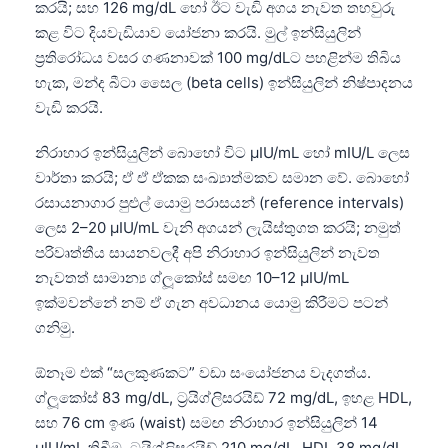
කරයි; සහ 126 mg/dL හෝ ඊට වැඩි අගය නැවත තහවුරු
කළ විට දියවැඩියාව යෝජනා කරයි. මුල් ඉන්සියුලින්
ප්‍රතිරෝධය වසර ගණනාවක් 100 mg/dLට පහළින්ම තිබිය
හැක, මන්ද බීටා සෛල (beta cells) ඉන්සියුලින් නිෂ්පාදනය
වැඩි කරයි.
නිරාහාර ඉන්සියුලින් බොහෝ විට µIU/mL හෝ mIU/L ලෙස
වාර්තා කරයි; ඒ ඒ ඒකක සංඛ්‍යාත්මකව සමාන වේ. බොහෝ
රසායනාගාර පුළුල් යොමු පරාසයන් (reference intervals)
ලෙස 2–20 µIU/mL වැනි අගයන් ලැයිස්තුගත කරයි; නමුත්
පරිවෘත්තීය සායනවලදී අපි නිරාහාර ඉන්සියුලින් නැවත
නැවතත් සාමාන්‍ය ග්ලූකෝස් සමඟ 10–12 µIU/mL
ඉක්මවන්නේ නම් ඒ ගැන අවධානය යොමු කිරීමට පටන්
ගනිමු.
ඕනෑම එක් “සලකුණකට” වඩා සංයෝජනය වැදගත්ය.
ග්ලූකෝස් 83 mg/dL, ට්‍රයිග්ලිසරයිඩ් 72 mg/dL, ඉහළ HDL,
සහ 76 cm ඉණ (waist) සමඟ නිරාහාර ඉන්සියුලින් 14
µIU/mL තිබීම, ට්‍රයිග්ලිසරයිඩ් 210 mg/dL, HDL 38 mg/dL,