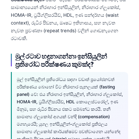
සාමාන්‍යයෙන් නිරාහාර ඉන්සියුලින්, නිරාහාර ග්ලූකෝස්,
HOMA-IR, ට්‍රයිග්ලිසරයිඩ්, HDL, ඉණ සන්දර්භය (waist
context), රුධිර පීඩනය, ඖෂධ ඉතිහාසය, සහ නැවත
නැවත ප්‍රවණතා (repeat trends) වලින් ගොඩනැගෙන
රටාවකි.
මුල් රටාව හඳුනාගන්නා ඉන්සියුලින්
ප්‍රතිරෝධ පරීක්ෂණය කුමක්ද?
මුල් ඉන්සියුලින් ප්‍රතිරෝධය සඳහා වඩාත් ප්‍රයෝජනවත්
පරීක්ෂණය බොහෝ විට නිරාහාර පැනලයක් (fasting
panel) වේ: එය නිරාහාර ඉන්සියුලින්, නිරාහාර ග්ලූකෝස්,
HOMA-IR, ට්‍රයිග්ලිසරයිඩ්, HDL කොලෙස්ටරෝල්, ඉණ
මිනුම, සහ රුධිර පීඩනය එකට සම්බන්ධ කරයි. තනි
සාමාන්‍ය ග්ලූකෝස් අගයක් වන්දි (compensation)
මගහැරෙයි; යුගල ඉන්සියුලින්-ග්ලූකෝස් ප්‍රතිඵලය
සාමාන්‍ය ග්ලූකෝස් කාර්යක්ෂමව පවත්වාගෙන යන්නේද
නැතිනම් පීඩනයක් (strain) සමඟද යන්න පෙන්වයි.