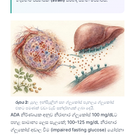
රූපය 2:
යුගල ඉන්සියුලින් සහ ග්ලූකෝස් පැනලය ග්ලූකෝස්
එකට පමණක් වඩා වැඩි සන්දර්භයක් ලබා දෙයි.
ADA නිර්ණායක අනුව නිරාහාර ග්ලූකෝස් 100 mg/dLට
පහළ සාමාන්‍ය ලෙස සැලකේ; 100–125 mg/dL නිරාහාර
ග්ලූකෝස් අඩාල වීම (impaired fasting glucose) යෝජනා