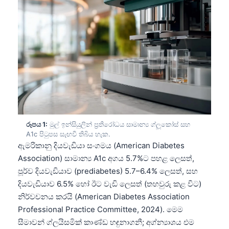
රූපය 1:
මුල් ඉන්සියුලින් ප්‍රතිරෝධය සාමාන්‍ය ග්ලූකෝස් සහ
A1c පිටුපස සැඟවී තිබිය හැක.
ඇමරිකානු දියවැඩියා සංගමය (American Diabetes
Association) සාමාන්‍ය A1c අගය 5.7%ට පහළ ලෙසත්,
පූර්ව දියවැඩියාව (prediabetes) 5.7–6.4% ලෙසත්, සහ
දියවැඩියාව 6.5% හෝ ඊට වැඩි ලෙසත් (තහවුරු කළ විට)
නිර්වචනය කරයි (American Diabetes Association
Professional Practice Committee, 2024). මෙම
සීමාවන් ග්ලයිසමික් කාණ්ඩ හඳුනාගනී; අග්න්‍යාශය එම