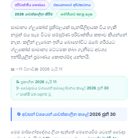
පරිවෘත්තීය සෞඛ්‍යය
රසායනාගාර අර්ථකථනය
2026 යාවත්කාලීන කිරීම
රෝගියාට පහසු ලෙස
සාමාන්‍ය ග්ලූකෝස් ප්‍රතිඵලයක් සැනසිලිදායක විය හැකි
නමුත් එය සෑම විටම සම්පූර්ණ පරිවෘත්තීය කතාව කියන්නේ
නැත. කලින් ලැබෙන ඉඟිය බොහෝවිට ඔබේ ශරීරයට
ග්ලූකෝස් සාමාන්‍ය මට්ටමක තබා ගැනීමට අවශ්‍ය
ඉන්සියුලින් ප්‍රමාණය කොතරම්ද යන්නයි.
📖 ~11 විනාඩි
📅
2026 මැයි 11
📝 ප්‍රකාශිත:
2026 මැයි 11
🩺 වෛද්‍යමය වශයෙන් සමාලෝචනය කළේ:
2026 ජුනි 30
✅ සාක්ෂි මත පදනම් වූ
🔄 අවසන් වශයෙන් යාවත්කාලීන කළේ:
2026 ජුනි 30
මෙම මාර්ගෝපදේශය ලියා ඇත්තේ මෙහෙයවීම යටතේ
වෛද්‍ය