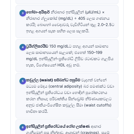
හෝමා-අයිආර්
නිරාහාර ඉන්සියුලින් (µIU/mL) ×
නිරාහාර ග්ලූකෝස් (mg/dL) ÷ 405 ලෙස ගණනය
කරයි; බොහෝ වෛද්‍යවරු වැඩිහිටියන් තුළ 2.0–2.5ට
ඉහළ අගයන් සැක සහිත ලෙස සලකයි.
ට්‍රයිග්ලිසරයිඩ
150 mg/dLට පහළ අගයන් සාමාන්‍ය
ලෙස සාමාන්‍යයෙන් සැලකේ; එහෙත් 150–199
mg/dL ඉන්සියුලින්-ප්‍රතිරෝධී ලිපිඩ රටාවකට ගැලපිය
හැක, විශේෂයෙන් HDL අඩු නම්.
කඩුල්ල (waist) සම්බන්ධ පසුබිම
වැදගත් වන්නේ
මධ්‍යම මේදය (central adiposity) බර පමණක්ට වඩා
ඉන්සියුලින් ප්‍රතිරෝධය වඩා හොඳින් පුරෝකථනය
කරන නිසාය; පරිවෘත්තීය සින්ඩ්‍රෝම් නිර්ණායකවලට
අනුව ජාතිය-විශේෂිත කඩුල්ල සීමා (waist cutoffs)
භාවිතා කරයි.
ඉන්සියුලින් ප්‍රතිරෝධයේ රෝග ලක්ෂණ
ආහාර
ගැනීමෙන් පසු නින්දාව, ආශාවන් (cravings), සමේ