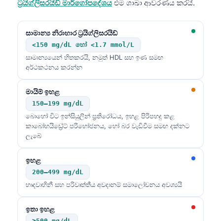
ට්‍රයිග්ලිසරයිඩ් මාර්ගෝපදේශය
එම ශාඛා ආවරණය කරයි.
O‘zbekcha
Українська
සාමාන්‍ය නිරාහාර ට්‍රයිග්ලිසරයිඩ්
አማርኛ
<150 mg/dL හෝ <1.7 mmol/L
Kiswahili
සාමාන්‍යයෙන් හිතකරයි, නමුත් HDL සහ ඉණ සමඟ
අර්ථකථනය කරන්න
ភាសាខ្មែរ
ဗမာစာ
මායිම් ඉහළ
150–199 mg/dL
ไทย
බොහෝ විට ඉන්සියුලින් ප්‍රතිරෝධය, ඉහළ පිරිපහදු කළ
Tagalog
කාබෝහයිඩ්‍රේට් පරිභෝජනය, හෝ බර වැඩිවීම සමඟ දක්නට
ලැබේ
Tiếng Việt
Bahasa Melayu
ඉහළ
മലയാളം
200–499 mg/dL
හෘදවාහිනී සහ පරිවෘත්තීය අවදානම් සමාලෝචනය අවශ්‍යයි
ಕನ್ನಡ
ગુજરાતી
ඉතා ඉහළ
தமிழ்
≥500 mg/dL