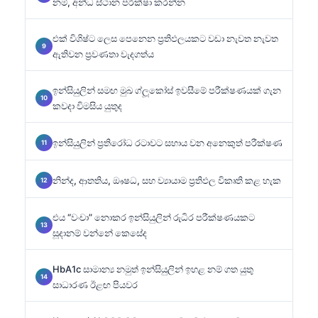
නම්, අන්ධ ස්ථාන පරීක්ෂා කරන්න
එක් විශිෂ්ට ලෙස පෙනෙන ප්‍රතිඵලයකට වඩා නැවත නැවත
ඇතිවන ප්‍රවණතා වැදගත්ය
ඉන්සියුලින් සමඟ මුඛ ග්ලූකෝස් ඉවසීමේ පරීක්ෂණයක් ගැන
කවදා විමසිය යුතුද
ඉන්සියුලින් ප්‍රතිරෝධ රටාවට සහාය වන අනෙකුත් පරීක්ෂණ
නින්ද, ආතතිය, ඖෂධ, සහ ව්‍යායාම ප්‍රතිඵල විකෘති කළ හැක
එය “වංචා” නොකර ඉන්සියුලින් රුධිර පරීක්ෂණයකට
සූදානම් වන්නේ කෙසේද
HbA1c සාමාන්‍ය නමුත් ඉන්සියුලින් ඉහළ නම් ගත යුතු
සාධාරණ ඊළඟ පියවර