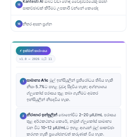
Kantesti AI ඔබට වඩා හොඳ වෛද්‍යවරයෙකු සමඟ
සාකච්ඡාවක් කිරීමට උපකාරී වන්නේ කෙසේද
නිතර අසන ප්‍රශ්න
⚡ ඉක්මන් සාරාංශය
v1.0 —
2026 මැයි 11
සාමාන්‍ය A1c
මුල් ඉන්සියුලින් ප්‍රතිරෝධය තිබිය හැකි
නිසා 5.7%ට පහළ වුවද සිදුවිය හැක; අග්න්‍යාශය
ග්ලූකෝස් පරාසය තුළ තබා ගැනීමට අමතර
ඉන්සියුලින් නිපදවිය හැක.
නිරාහාර ඉන්සුලින්
බොහෝවිට 2–20 µIU/mL පරාසය
තුළ අර්ථකථනය කෙරේ, නමුත් ග්ලූකෝස් සාමාන්‍ය
වන විට 10–12 µIU/mLට ඉහළ අගයන් මුල් සාකච්ඡා
කරගත හැකි ප්‍රයෝජනවත් කරුණක් විය හැක.