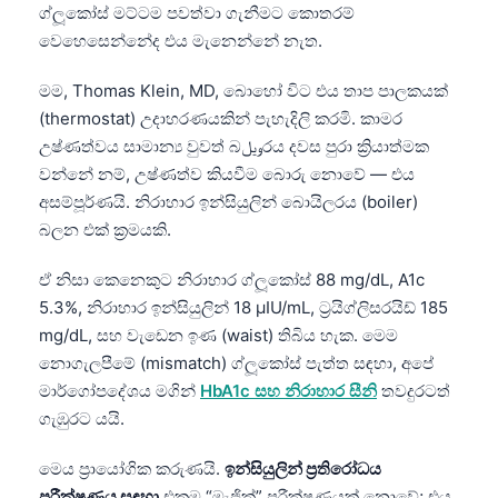
ග්ලූකෝස් මට්ටම පවත්වා ගැනීමට කොතරම්
වෙහෙසෙන්නේද එය මැනෙන්නේ නැත.
මම, Thomas Klein, MD, බොහෝ විට එය තාප පාලකයක්
(thermostat) උදාහරණයකින් පැහැදිලි කරමි. කාමර
උෂ්ණත්වය සාමාන්‍ය වුවත් බویلරය දවස පුරා ක්‍රියාත්මක
වන්නේ නම්, උෂ්ණත්ව කියවීම බොරු නොවේ — එය
අසම්පූර්ණයි. නිරාහාර ඉන්සියුලින් බොයිලරය (boiler)
බලන එක් ක්‍රමයකි.
ඒ නිසා කෙනෙකුට නිරාහාර ග්ලූකෝස් 88 mg/dL, A1c
5.3%, නිරාහාර ඉන්සියුලින් 18 µIU/mL, ට්‍රයිග්ලිසරයිඩ් 185
mg/dL, සහ වැඩෙන ඉණ (waist) තිබිය හැක. මෙම
නොගැලපීමේ (mismatch) ග්ලූකෝස් පැත්ත සඳහා, අපේ
මාර්ගෝපදේශය මගින්
HbA1c සහ නිරාහාර සීනි
තවදුරටත්
ගැඹුරට යයි.
මෙය ප්‍රායෝගික කරුණයි.
ඉන්සියුලින් ප්‍රතිරෝධය
පරීක්ෂණය සඳහා
එකම “මැජික්” පරීක්ෂණයක් නොවේ; එය