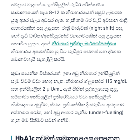
වේලාව වැදගත්ය. ඉන්සියුලින් රුධිර පරීක්ෂණය
සාමාන්‍යයෙන් පැය 8–12 ක නිරාහාරයෙන් පසුව ලබාගත
යුතු අතර ජලය අවසර ඇත. හැකි නම් බර වැඩි අවසාන රාත්‍රී
ආහාරයකින් පසු උදෑසන, රාත්‍රී මාරුවක් (night shift) පසු,
හෝ දැඩි ධාරිතා/ඉන්ඩියුරන්ස් ව්‍යායාමයකින් පසු උදෑසන
නොවිය යුතුය. අපේ
නිරාහාර ප්‍රතිඵල මාර්ගෝපදේශය
නිරාහාරය අසමන්විත වූ විට වැඩිපුර වෙනස් වන දර්ශක
මොනවාදැයි පැහැදිලි කරයි.
කුඩා සායනික විස්තරයක්: ඉතා අඩු නිරාහාර ඉන්සියුලින්
සෑම විටම වඩා හොඳ නැත. නිරාහාර ග්ලූකෝස් 115 mg/dL
සහ ඉන්සියුලින් 2 µIU/mL ඇති සිහින් පුද්ගලයෙකු තුළ,
සම්භාව්‍ය ඉන්සියුලින් ප්‍රතිරෝධයට වඩා ඉන්සියුලින්
නිෂ්පාදනය අඩුවීම, ස්වයං ප්‍රතිශක්තික දියවැඩියා අවදානම,
අග්න්‍යාශ රෝග, හෝ අඩු ආහාර ගැනීම (under-fuelling)
ගැන මම සිතීමට පටන් ගනිමි.
HbA1c තවමත් සාමාන්‍ය ලෙස පෙනෙන