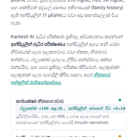
සහ ශක්තිමත් පවුලේ සෞඛ්‍ය ඉතිහාසයක් (family history)
ඇති ඉන්සියුලින් 11 µIU/mLට වඩා අඩු කනස්සල්ලක් විය
හැක.
Kantesti AI රුධිර පරීක්ෂණ ප්‍රතිඵල අර්ථකථනය කරන්නේ
ඉන්සියුලින් රුධිර පරීක්ෂණය
ඉන්සියුලින් අගය තනි රෝග
නිර්ණයක් ලෙස සලකනවාට වඩා ඒකක, නිරාහාර
තත්ත්වය, ග්ලූකෝස් යුගලය, ලිපිඩ සන්දර්භය, අක්මා
එන්සයිම, සහ පෙර ප්‍රතිඵල පරීක්ෂා කිරීමෙන්. සලකුණක්-
සලකුණක් ලෙස පැහැදිලි කිරීම සඳහා, අපේ
නිරාහාර
ඉන්සුලින් මාර්ගෝපදේශය
.
කාර්යක්ෂම නිරාහාර රටාව
ග්ලූකෝස් <100 mg/dL, ඉන්සියුලින් බොහෝ විට <8–10 µIU
ට්‍රයිග්ලිසරයිඩ්, ඉණ, සහ HDL ද හොඳ ලෙස පෙනේ නම්
සාමාන්‍යයෙන් ඉන්සියුලින්ට සංවේදී (insulin-sensitive)