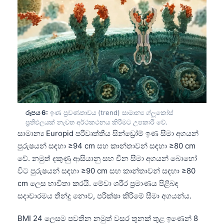
日本語
Eesti
Azərbaycan dili
Bosanski
Svenska
Српски језик
Íslenska
රූපය 6:
ඉණ ප්‍රවණතාවය (trend) සාමාන්‍ය ග්ලූකෝස්
Հայերեն
ප්‍රතිඵලයක් නැවත අර්ථකථනය කිරීමට උපකාරී වේ.
සාමාන්‍ය Europid පරිවෘත්තීය සින්ඩ්‍රෝම් ඉණ සීමා අගයන්
Bahasa Indonesia
පුරුෂයන් සඳහා ≥94 cm සහ කාන්තාවන් සඳහා ≥80 cm
हिन्दी
වේ. නමුත් දකුණු ආසියානු සහ චීන සීමා අගයන් බොහෝ
Nederlands
විට පුරුෂයන් සඳහා ≥90 cm සහ කාන්තාවන් සඳහා ≥80
cm ලෙස භාවිතා කරයි. මේවා ශරීර ප්‍රමාණය පිළිබඳ
Dansk
සදාචාරමය තීන්දු නොව, පරීක්ෂා කිරීමේ සීමා අගයන්ය.
Български
BMI 24 ලෙසම පවතින නමුත් වසර තුනක් තුළ ඉණෙන් 8
فارسی