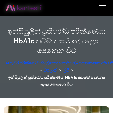
ඉන්සියුලින් ප්‍රතිරෝධ පරීක්ෂණය:
HbA1c තවමත් සාමාන්‍ය ලෙස
පෙනෙන විට
AI රුධිර පරීක්ෂණ විශ්ලේෂකය නොමිලේ - රසායනාගාර අර්ථ න
>
බ්ලොග්
>
ලිපි
>
ඉන්සියුලින් ප්‍රතිරෝධ පරීක්ෂණය: HbA1c තවමත් සාමාන්‍ය
ලෙස පෙනෙන විට