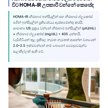
විට HOMA-IR උපකාරී වන්නේ කෙසේද
HOMA-IR නිරාහාර ඉන්සියුලින් සහ නිරාහාර ග්ලූකෝස්
මගින් ඉන්සියුලින් ප්‍රතිරෝධය ඇස්තමේන්තු කරයි.
සාමාන්‍ය US සූත්‍රය වන්නේ නිරාහාර ඉන්සියුලින් (µIU/mL)
× නිරාහාර ග්ලූකෝස් (mg/dL) ÷ 405 යන්නයි.
වැඩිහිටියන් තුළ ප්‍රතිඵල නැවත නැවතත් ආසන්න වශයෙන්
2.0–2.5 ඉක්මවන්නේ නම් බොහෝ වෛද්‍යවරුන්ට
සැලකිල්ලක් ඇති වේ.