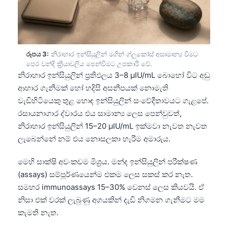
රූපය 3:
නිරාහාර ඉන්සියුලින් මගින් ග්ලූකෝස් අසාමාන්‍ය වීමට
පෙර වන්දි ක්‍රියාවලිය පෙන්වීමට උපකාරී වේ.
නිරාහාර ඉන්සියුලින් ප්‍රතිඵලය 3–8 µIU/mL බොහෝ විට අඩු
ආහාර ගැනීමක් හෝ හදිසි අසනීපයක් නොමැති
වැඩිහිටියෙකු තුළ හොඳ ඉන්සියුලින් සංවේදීතාවයට ගැළපේ.
රසායනාගාර ද්වාරය එය සාමාන්‍ය ලෙස පෙන්වුවත්,
නිරාහාර ඉන්සියුලින් 15–20 µIU/mL ඉක්මවා නැවත නැවත
ලැබෙන්නේ නම් එය නොසලකා හැරීම අමාරුය.
මෙහි සාක්ෂි අවංකවම මිශ්‍රය. මන්ද ඉන්සියුලින් පරීක්ෂණ
(assays) සම්පූර්ණයෙන්ම එකම ලෙස සකස් කර නැත.
සමහර immunoassays 15–30% වෙනස් ලෙස කියවයි. ඒ
නිසා එක් වරක් ලැබුණු අගයකින් දැඩි නිගමන ගැනීමට මම
කැමති නැත.