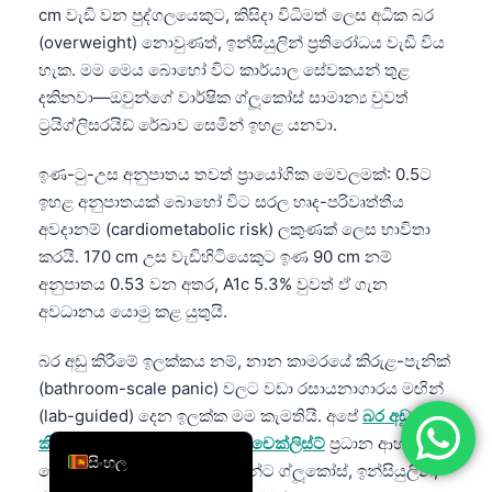
cm වැඩි වන පුද්ගලයෙකුට, කිසිදා විධිමත් ලෙස අධික බර
简体中文
(overweight) නොවුණත්, ඉන්සියුලින් ප්‍රතිරෝධය වැඩි විය
Română
හැක. මම මෙය බොහෝ විට කාර්යාල සේවකයන් තුළ
දකිනවා—ඔවුන්ගේ වාර්ෂික ග්ලූකෝස් සාමාන්‍ය වුවත්
Türkçe
ට්‍රයිග්ලිසරයිඩ් රේඛාව සෙමින් ඉහළ යනවා.
Ελληνικά
Português
ඉණ-ටු-උස අනුපාතය තවත් ප්‍රායෝගික මෙවලමක්: 0.5ට
ඉහළ අනුපාතයක් බොහෝ විට සරල හෘද-පරිවෘත්තීය
Español
අවදානම් (cardiometabolic risk) ලකුණක් ලෙස භාවිතා
Italiano
කරයි. 170 cm උස වැඩිහිටියෙකුට ඉණ 90 cm නම්
עִבְרִית
අනුපාතය 0.53 වන අතර, A1c 5.3% වුවත් ඒ ගැන
අවධානය යොමු කළ යුතුයි.
Français
العربية
බර අඩු කිරීමේ ඉලක්කය නම්, නාන කාමරයේ කිරුළ-පැනික්
(bathroom-scale panic) වලට වඩා රසායනාගාරය මඟින්
Deutsch
(lab-guided) දෙන ඉලක්ක මම කැමතියි. අපේ
බර අඩු
English
කිරීමේ රසායනාගාර පරීක්ෂණ චෙක්ලිස්ට්
ප්‍රධාන ආහාර
සිංහල
වෙනස්කම් කිරීමට පෙර රෝගීන්ට ග්ලූකෝස්, ඉන්සියුලින්,