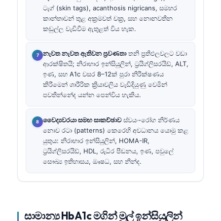
ටැග් (skin tags), acanthosis nigricans, සමහර
කාන්තාවන් තුළ අක්‍රමවත් චක්‍ර, සහ නොනවතින
කඩුල්ල වැඩිවීම ඇතුළත් විය හැක.
නැවත නැවත ඇතිවන ප්‍රවණතා
තනි ප්‍රතිඵලවලට වඩා
ආරක්ෂිතයි; නිරාහාර ඉන්සියුලින්, ට්‍රයිග්ලිසරයිඩ්, ALT,
ඉණ, සහ A1c වසර 8–12ක් පුරා නිරීක්ෂණය
කිරීමෙන් ශාරීරික ක්‍රියාවලිය වැඩිදියුණු වෙමින්
පවතින්නේද යන්න පෙන්විය හැකිය.
වෛද්‍යවරයා සමඟ සාකච්ඡාව
ස්වයං-රෝග නිර්ණය
නොව රටා (patterns) කෙරෙහි අවධානය යොමු කළ
යුතුය: නිරාහාර ඉන්සියුලින්, HOMA-IR,
ට්‍රයිග්ලිසරයිඩ්, HDL, රුධිර පීඩනය, ඉණ, පවුලේ
සෞඛ්‍ය ඉතිහාසය, ඖෂධ, සහ නින්ද.
සාමාන්‍ය HbA1c මගින් මුල් ඉන්සියුලින්