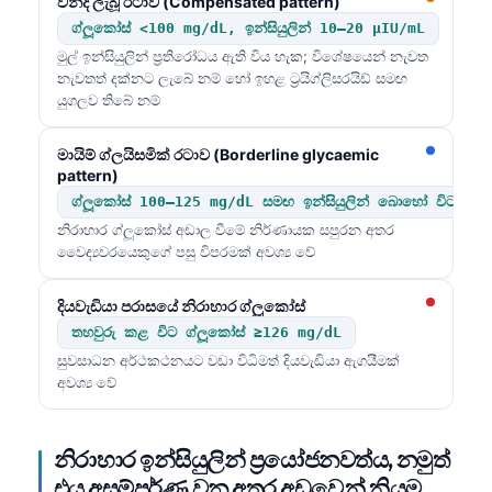
වන්දි ලැබූ රටාව (Compensated pattern)
ග්ලූකෝස් <100 mg/dL, ඉන්සියුලින් 10–20 µIU/mL
මුල් ඉන්සියුලින් ප්‍රතිරෝධය ඇති විය හැක; විශේෂයෙන් නැවත
නැවතත් දක්නට ලැබේ නම් හෝ ඉහළ ට්‍රයිග්ලිසරයිඩ් සමඟ
යුගලව තිබේ නම්
මායිම් ග්ලයිසමික් රටාව (Borderline glycaemic
pattern)
ග්ලූකෝස් 100–125 mg/dL සමඟ ඉන්සියුලින් බොහෝ විට ඉහළ
නිරාහාර ග්ලූකෝස් අඩාල වීමේ නිර්ණායක සපුරන අතර
වෛද්‍යවරයෙකුගේ පසු විපරමක් අවශ්‍ය වේ
දියවැඩියා පරාසයේ නිරාහාර ග්ලූකෝස්
තහවුරු කළ විට ග්ලූකෝස් ≥126 mg/dL
සුවසාධන අර්ථකථනයට වඩා විධිමත් දියවැඩියා ඇගයීමක්
අවශ්‍ය වේ
නිරාහාර ඉන්සියුලින් ප්‍රයෝජනවත්ය, නමුත්
එය අසම්පූර්ණ වන අතර අඩුවෙන් නියම