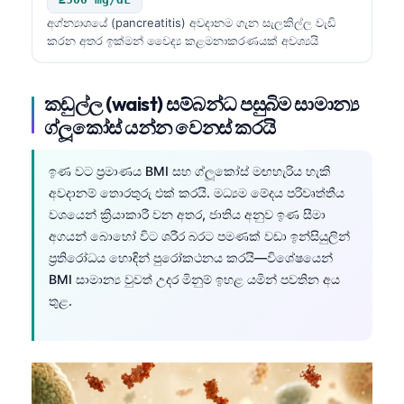
අග්න්‍යාශයේ (pancreatitis) අවදානම ගැන සැලකිල්ල වැඩි
తెలుగు
කරන අතර ඉක්මන් වෛද්‍ය කළමනාකරණයක් අවශ්‍යයි
मराठी
اردو
කඩුල්ල (waist) සම්බන්ධ පසුබිම සාමාන්‍ය
বাংলা
ග්ලූකෝස් යන්න වෙනස් කරයි
Shqip
ඉණ වට ප්‍රමාණය BMI සහ ග්ලූකෝස් මඟහැරිය හැකි
Magyar
අවදානම් තොරතුරු එක් කරයි. මධ්‍යම මේදය පරිවෘත්තීය
Slovenščina
වශයෙන් ක්‍රියාකාරී වන අතර, ජාතිය අනුව ඉණ සීමා
한국어
අගයන් බොහෝ විට ශරීර බරට පමණක් වඩා ඉන්සියුලින්
ප්‍රතිරෝධය හොඳින් පුරෝකථනය කරයි—විශේෂයෙන්
Polski
BMI සාමාන්‍ය වුවත් උදර මිනුම් ඉහළ යමින් පවතින අය
Lietuvių kalba
තුළ.
Русский
ქართული
Čeština