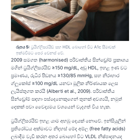
Frysk
Esperanto
Беларуская мова
Татар теле
රූපය 5:
ට්‍රයිග්ලිසරයිඩ් සහ HDL බොහෝ විට A1c සීමාවක්
Кыргызча
ඉක්මවීමට පෙර වෙනස් වේ.
ئۇيغۇرچە
2009 සමගත (harmonised) පරිවෘත්තීය සින්ඩ්‍රෝම් ප්‍රකාශය
මගින් ට්‍රයිග්ලිසරයිඩ් ≥150 mg/dL, අඩු HDL, ඉහළ ඉණ වට
Cebuano
ප්‍රමාණය, රුධිර පීඩනය ≥130/85 mmHg, සහ නිරාහාර
Basa Jawa
ග්ලූකෝස් ≥100 mg/dL යනවා මූලික නිර්ණායක ලෙස
ພາສາລາວ
ලැයිස්තුගත කරයි (Alberti et al., 2009). පරිවෘත්තීය
සින්ඩ්‍රෝම් සඳහා පස්දෙනෙකුගෙන් තුනක් අවශ්‍යයි, නමුත්
Монгол
දෙකක් පවා වෛද්‍යමය වශයෙන් වැදගත් විය හැක.
Afrikaans
العربية المغربية
ට්‍රයිග්ලිසරයිඩ් ඉහළ යාම අහඹු දෙයක් නොවේ. ඉන්සියුලින්
ප්‍රතිරෝධය අක්මාවට නිදහස් මේද අම්ල (free fatty acids)
Occitan
ලබාදීම වැඩි කරන අතර බොහෝ විට VLDL නිෂ්පාදනයද