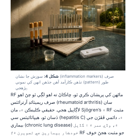
شڪل 4:
سوزش جا نشان (inflammation markers) صرف
تڏهن ڪارآمد آهن جڏهن انهن کي نموني (pattern) طور
پڙهجي.
RF ماڻهن کي پريشان ڪري ٿو، ڇاڪاڻ ته اهو لڳي ٿو ڄڻ اهو
صرف ريميٽائڊ آرترائٽس (rheumatoid arthritis) سان
لاڳاپيل هجي. حقيقي ڪلينڪن ۾، مان Sjögren’s ۾ RF مثبت
ڏسان ٿو، هيپاٽائيٽس سي (hepatitis C) ۾، دائمي ڦڦڙن جي
بيماري (chronic lung disease) ۾، وڏي عمر ۾ ۽ گڏيل
خودڪار بيمارين جي تصويرن ۾؛ RF جو مثبت هجڻ خوف