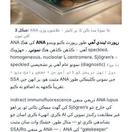
ANA جا نمونا مدد ڪن ٿا، پر ٽائيٽر ۽ علامتون وزن
شڪل 2:
کڻن ٿيون.
ANA رپورٽ ٿيندي آهي
طور رپورٽ ڪيو ويندو
ANA کي هڪ
آهي ۽ ڪڏهن ڪڏهن هڪ
نموني
, ، جهڙوڪ speckled،
homogeneous، nucleolar يا centromere. Sjögren’s ۾
speckled نمونو عام آهي پر تشخيصي (diagnostic) ناهي؛
مون انهن مريضن کي ڏٺو آهي جن ۾ خشڪي واضح هئي ۽
SSA مثبت هو، پر انهن جي ANA جي نموني ڪلينڪي طور
تقريباً ڪجهه به اضافو نه ڪيو.
indirect immunofluorescence ذريعي منفي ANA lupus
کي گهٽ ممڪن بڻائي ٿو، پر اهو Sjögren’s کي خارج نٿو
ڪري. انهيءَ ڪري اسان جو AI غير مطابقت رکندڙ نمونن کي
نشاندهي ڪري ٿو — مثال طور، خشڪ وات سان مثبت
SSA/Ro پر منفي ANA — ۽ ANA کي “gatekeeper”