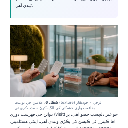
ٿيندي آهي.
شڪل 6:
علامتن جي نوعيت (texture) الرجي ۽ خودڪار
مدافعت واري خشڪي کي الڳ ڪرڻ ۾ مدد ڪري ٿي.
دوائن جي فهرست دوري (visit) جو غير دلچسپ حصو آهي، پر
Norsk bokmål
اها ڪيترن ئي ڪيسن کي پڪڙي وٺندي آهي. اينٽي هسٽامينز،
Ślōnskŏ gŏdka