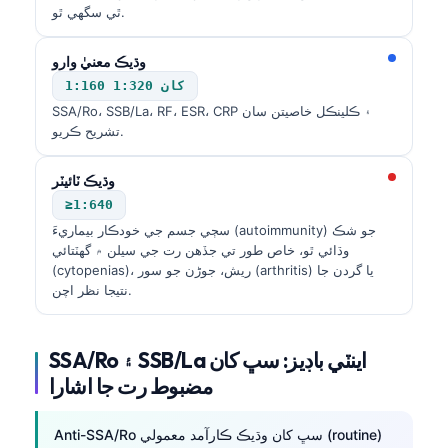
ٿي سگهي ٿو.
وڌيڪ معنيٰ وارو
1:160 کان 1:320
SSA/Ro، SSB/La، RF، ESR، CRP ۽ ڪلينڪل خاصيتن سان
تشريح ڪريو.
وڌيڪ ٽائيٽر
≥1:640
سڄي جسم جي خودڪار بيماريءَ (autoimmunity) جو شڪ
وڌائي ٿو، خاص طور تي جڏهن رت جي سيلن ۾ گهٽتائي
(cytopenias)، ريش، جوڑن جو سور (arthritis) يا گردن جا
نتيجا نظر اچن.
SSA/Ro ۽ SSB/La اينٽي باڊيز: سڀ کان
مضبوط رت جا اشارا
Anti-SSA/Ro سڀ کان وڌيڪ ڪارآمد معمولي (routine)