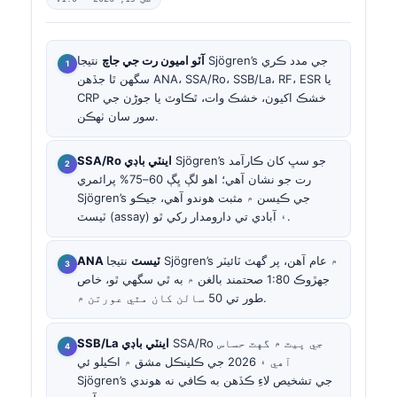
آٽو اميون رت جي جاچ
نتيجا Sjögren’s جي مدد ڪري
سگهن ٿا جڏهن ANA، SSA/Ro، SSB/La، RF، ESR يا
CRP خشڪ اکيون، خشڪ وات، ٿڪاوٽ يا جوڑن جي
سور سان ٺهڪن.
Sjögren’s جو سڀ کان ڪارآمد
SSA/Ro اينٽي باڊي
رت جو نشان آهي؛ اهو لڳ ڀڳ 60–75% پرائمري
Sjögren’s جي ڪيسن ۾ مثبت هوندو آهي، جيڪو
ٽيسٽ (assay) ۽ آبادي تي دارومدار رکي ٿو.
ANA ٽيسٽ
نتيجا Sjögren’s ۾ عام آهن، پر گهٽ ٽائيٽر
جهڙوڪ 1:80 صحتمند بالغن ۾ به ٿي سگهي ٿو، خاص
طور تي 50 سالن کان مٿي عورتن ۾.
SSA/Ro جي ڀيٽ ۾ گهٽ حساس
SSB/La اينٽي باڊي
آهي ۽ 2026 جي ڪلينڪل مشق ۾ اڪيلو ئي
Sjögren’s جي تشخيص لاءِ ڪڏهن به ڪافي نه هوندي