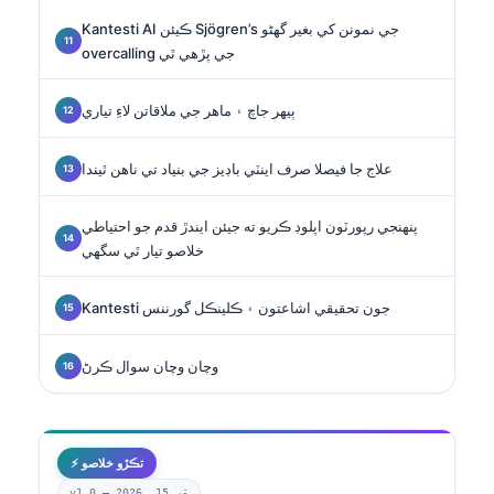
Kantesti AI ڪيئن Sjögren’s جي نمونن کي بغير گهڻو
overcalling جي پڙهي ٿي
ٻيهر جاچ ۽ ماهر جي ملاقاتن لاءِ تياري
علاج جا فيصلا صرف اينٽي باڊيز جي بنياد تي ناهن ٿيندا
پنهنجي رپورٽون اپلوڊ ڪريو ته جيئن ايندڙ قدم جو احتياطي
خلاصو تيار ٿي سگهي
Kantesti جون تحقيقي اشاعتون ۽ ڪلينڪل گورننس
وچان وچان سوال ڪرڻ
⚡ تڪڙو خلاصو
مَي 15, 2026
v1.0 —