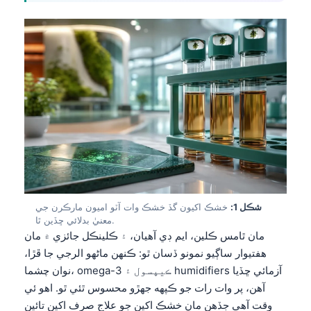
شڪل 1:
خشڪ اکيون گڏ خشڪ وات آٽو اميون مارڪرن جي
معنيٰ بدلائي ڇڏين ٿا.
مان ٿامس ڪلين، ايم ڊي آهيان، ۽ ڪلينڪل جائزي ۾ مان
هفتيوار ساڳيو نمونو ڏسان ٿو: ڪنهن ماڻهو الرجي جا ڦڙا،
نوان چشما، omega-3 ڪيپسول ۽ humidifiers آزمائي ڇڏيا
آهن، پر وات رات جو ڪپهه جهڙو محسوس ٿئي ٿو. اهو ئي
وقت آهي جڏهن مان خشڪ اکين جو علاج صرف اکين تائين