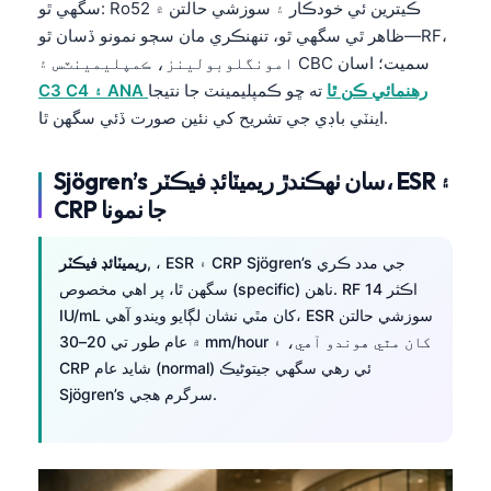
سگهي ٿو: Ro52 ڪيترين ئي خودڪار ۽ سوزشي حالتن ۾
ظاهر ٿي سگهي ٿو، تنهنڪري مان سڄو نمونو ڏسان ٿو—RF،
امونگلوبولينز، ڪمپليمينٽس ۽ CBC سميت؛ اسان
C3 C4 ۽ ANA رهنمائي ڪن ٿا
ته ڇو ڪمپليمينٽ جا نتيجا
اينٽي باڊي جي تشريح کي نئين صورت ڏئي سگهن ٿا.
Sjögren’s سان ٺهڪندڙ ريميٽائڊ فيڪٽر، ESR ۽
CRP جا نمونا
, ، ESR ۽ CRP Sjögren’s جي مدد ڪري
ريميٽائڊ فيڪٽر
سگهن ٿا، پر اهي مخصوص (specific) ناهن. RF اڪثر 14
IU/mL کان مٿي نشان لڳايو ويندو آهي، ESR سوزشي حالتن
۾ عام طور تي 20–30 mm/hour کان مٿي هوندو آهي، ۽
CRP شايد عام (normal) ئي رهي سگهي جيتوڻيڪ
Sjögren’s سرگرم هجي.