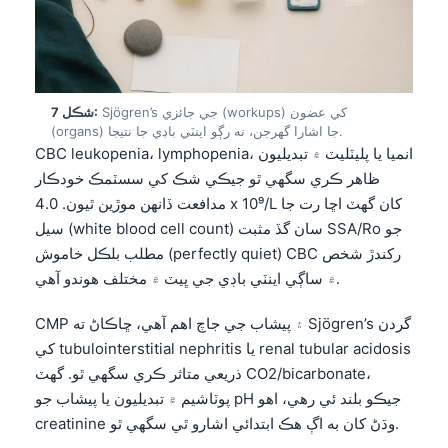
O‘zbekcha
Українська
አማርኛ
Sjögren’s جي جائزي (workups) کي عضون
شڪل 7:
Kiswahili
(organs) جا اشارا گهرجن، نه رڳو اينٽي باڊي جا نتيجا.
ភាសាខ្មែរ
CBC leukopenia، lymphopenia، انميا يا پليٽليٽ ۾ تبديليون
ظاهر ڪري سگهي ٿو جيڪي شڪ کي سسٽمڪ خودڪار
ဗမာစာ
مدافعت ڏانهن موڙين ٿيون. 4.0 x 10⁹/L کان گهٽ اڇا رت جا
ไทย
سيل (white blood cell count) سان گڏ مثبت SSA/Ro جو
Tagalog
مطلب بلڪل خاموش (perfectly quiet) CBC رکندڙ شخص
۾ ساڳي اينٽي باڊي جي ڀيٽ ۾ مختلف هوندو آهي.
Tiếng Việt
Bahasa Melayu
CMP ۽ پيشاب جي جاچ اهم آهي، ڇاڪاڻ ته Sjögren’s گردن
മലയാളം
کي tubulointerstitial nephritis يا renal tubular acidosis
ذريعي متاثر ڪري سگهي ٿو. گهٽ CO2/bicarbonate،
ಕನ್ನಡ
پوٽاشيم ۾ تبديليون يا پيشاب جو pH جيڪو بلند ئي رهي، اهو
ગુજરાતી
creatinine وڌڻ کان به اڳ هڪ ابتدائي اشارو ٿي سگهي ٿو.
தமிழ்