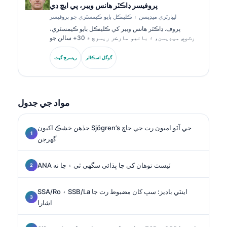
پروفيسر ڊاڪٽر هانس ويبر، پي ايڇ ڊي
ليبارٽري ميڊيسن ۽ ڪلينڪل بايو ڪيمسٽري جو پروفيسر
پروف. ڊاڪٽر هانس ويبر کي ڪلينڪل بايو ڪيمسٽري،
ليبارٽري ميڊيسن، ۽ بائيو مارڪر ريسرچ ۾ 30+ سالن جو
ماهرانه تجربو آهي. جرمن سوسائٽي فار ڪلينڪل ڪيمسٽري
جا اڳوڻا صدر، هو ڊائگنوسٽڪ پينل تجزئي، بائيو مارڪر معياري
گوگل اسڪالر
ريسرچ گيٽ
ڪرڻ، ۽ AI-مدد ٿيل ليبارٽري ميڊيسن ۾ ماهر آهن.
مواد جي جدول
جڏهن خشڪ اکيون Sjögren’s جي آٽو اميون رت جي جاچ
گهرجن
ANA ٽيسٽ توهان کي ڇا ٻڌائي سگهي ٿي ۽ ڇا نه
SSA/Ro ۽ SSB/La اينٽي باڊيز: سڀ کان مضبوط رت جا
اشارا