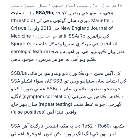
جڏهن مان اهڙو پينل ڏسان جنهن ۾ سڪل اکيون، سڪل
, هجي، ته منهنجي ريفرل لاءِ حد
مثبت SSA/Ro
وات ۽
(threshold) تيزيءَ سان گهٽجي وڃي ٿي. Mariette ۽
Criswell جي 2018 واري New England Journal of
Medicine جي جائزي ۾ anti-SSA/Ro کي پرائمري
Sjögren’s جي مرڪزي سيرولوجيڪل خاصيت (central
serologic feature) طور بيان ڪيو ويو آهي، پر اهو به واضح
ڪيو ويو آهي ته اهو هر مريض ۾ موجود ناهي.
SSB/La کي اڳين بحثن ۾ وڌيڪ وزن ڏنو ويندو هو، پر هاڻي
SSA کان سواءِ اڪيلو SSB کي احتياط سان سنڀاليو وڃي ٿو.
عملي طور، اڪيلو SSB/La جو نتيجو تصديق، علامتن سان
لاڳاپو (symptom correlation) ۽ ڪڏهن ڪڏهن ٻي طريقي
سان ٻيهر جاچ (repeat testing) گهرجي، ڇو ته غلط مثبت
(false positives) واقعي ٿيندا آهن.
SSA جا ٻه مکيه اينٽيجن ٽارگيٽ آهن: Ro52 ۽ Ro60، ۽ ڪجهه
ليبز انهن کي الڳ الڳ رپورٽ ڪن ٿيون. اهو فرق اهم ٿي