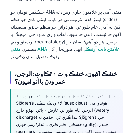
جيڪڏهن توهان جو ANA منفي آهي پر علامتون جاري رهن، ته
ايندڙ قدم انٽرنيٽ تي هر ناياب اينٽي باڊي جو حڪم (order)
ڏيڻ نه آهي. عام طور تي اهو دوائن جو منظم جائزو، مقصدانه
اکين جا ٽيسٽ، ڏندن جا نتيجا، لعاب واري غدود جي اميجنگ يا
ريميٽولوجي (rheumatology) ريفرل هوندو آهي؛ اسان جو
منفي ANA علامتن بابت آرٽيڪل
انهي صورتحال کي
مضمون
وڌيڪ تفصيل سان ڍڪي ٿو.
خشڪ اکيون، خشڪ وات ۽ ٿڪاوٽ: الرجي،
عمر وڌڻ يا آٽو اميون؟
سڪل اکيون سان گڏ سڪل وات، صرف سڪل اکين جي ڀيٽ ۾
Sjögren’s لاءِ وڌيڪ شڪي (suspicious) هوندو آهي.
الرجي عام طور تي خارش ۽ پاڻي جهڙو خارج (watery
discharge) پيدا ڪري ٿي، جڏهن ته Sjögren’s جي
خشڪي اڪثر ڪري داڻيدار/ريتي جهڙي (gritty)، جلندڙ
(burning)، چپچپي ۽ ٻنهي اکين ۽ وات ۾ مسلسل محسوس