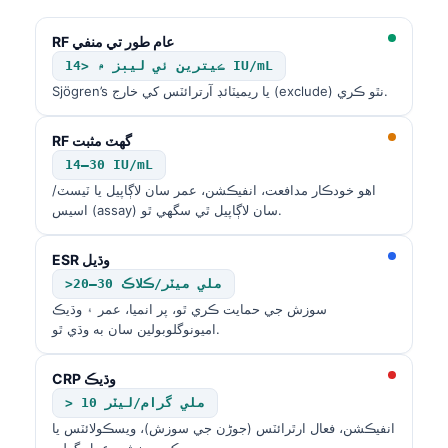
RF عام طور تي منفي
ڪيترين ئي ليبز ۾ <14 IU/mL
Sjögren’s يا ريميٽائڊ آرترائٽس کي خارج (exclude) نٿو ڪري.
RF گهٽ مثبت
14–30 IU/mL
اهو خودڪار مدافعت، انفيڪشن، عمر سان لاڳاپيل يا ٽيسٽ/
اسيس (assay) سان لاڳاپيل ٿي سگهي ٿو.
ESR وڌيل
>20–30 ملي ميٽر/ڪلاڪ
سوزش جي حمايت ڪري ٿو، پر انميا، عمر ۽ وڌيڪ
اميونوگلوبولين سان به وڌي ٿو.
CRP وڌيڪ
> 10 ملي گرام/ليٽر
انفيڪشن، فعال ارٿرائٽس (جوڑن جي سوزش)، ويسڪولائٽس يا
ٻيو ڪو سوزشي عمل ڳوليو.