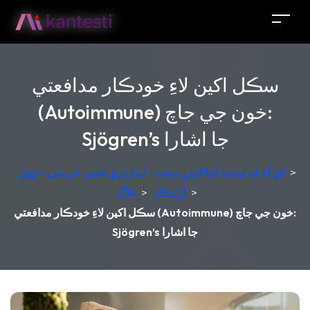
سڪل اکين لاءِ خودڪار مدافعتي
(Autoimmune) خون جي جاچ:
Sjögren’s جا اشارا
>
اي آءِ بلڊ ٽيسٽ اينالائيزر مفت - ليبارٽري تعبير، جرمني ۾ ٺهيل
>
آرٽيڪل
>
بلاگ
سڪل اکين لاءِ خودڪار مدافعتي (Autoimmune) خون جي جاچ:
Sjögren’s جا اشارا