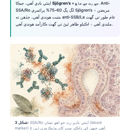
. Anti-
Sjögren’s جي رت جي جاچ ۾
اينٽي باڊي آهي، جيڪا
SSA/Ro لڳ ڀڳ 60–75% پرائمري Sjögren’s مريضن ۾
مثبت هوندي آهي، جڏهن ته anti-SSB/La عام طور تي گهٽ
ملندي آهي ۽ اڪيلو ظاهر ٿيڻ تي گهٽ ڪارآمد هوندي آهي.
SSA/Ro اينٽي باڊيز رت جو اهو نشان (blood
شڪل 3:
marker) آهي جنهن کي ڊاڪٽر سڀ کان وڌيڪ وزن ڏين ٿا.