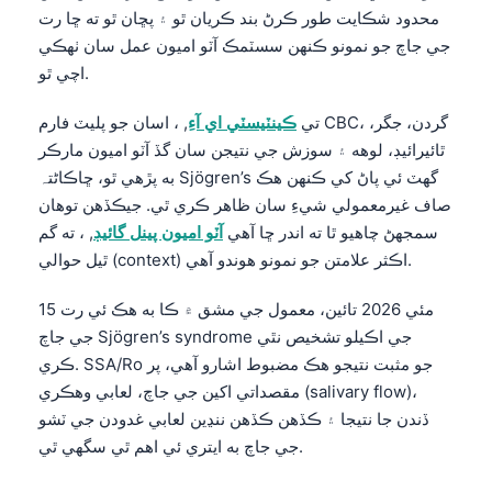
محدود شڪايت طور ڪرڻ بند ڪريان ٿو ۽ پڇان ٿو ته ڇا رت
جي جاچ جو نمونو ڪنهن سسٽمڪ آٽو اميون عمل سان ٺهڪي
اچي ٿو.
تي
ڪينٽيسٽي اي آءِ
, ، اسان جو پليٽ فارم CBC، گردن، جگر،
ٿائيرائيڊ، لوهه ۽ سوزش جي نتيجن سان گڏ آٽو اميون مارڪر
به پڙهي ٿو، ڇاڪاڻ⁠تہ Sjögren’s گهٽ ئي پاڻ کي ڪنهن هڪ
صاف غيرمعمولي شيءِ سان ظاهر ڪري ٿي. جيڪڏهن توهان
سمجهڻ چاهيو ٿا ته اندر ڇا آهي
آٽو اميون پينل گائيڊ
, ، ته گم
ٿيل حوالي (context) اڪثر علامتن جو نمونو هوندو آهي.
15 مئي 2026 تائين، معمول جي مشق ۾ ڪا به هڪ ئي رت
جي جاچ Sjögren’s syndrome جي اڪيلو تشخيص نٿي
ڪري. SSA/Ro جو مثبت نتيجو هڪ مضبوط اشارو آهي، پر
مقصداتي اکين جي جاچ، لعابي وهڪري (salivary flow)،
ڏندن جا نتيجا ۽ ڪڏهن ڪڏهن ننڍين لعابي غدودن جي ٽشو
جي جاچ به ايتري ئي اهم ٿي سگهي ٿي.