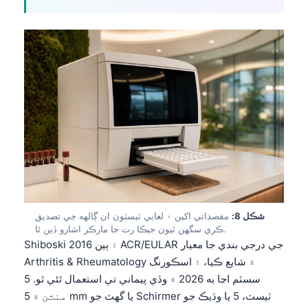
日本語
Eesti
Azərbaycan dili
Bosanski
Svenska
Српски језик
Íslenska
Հայերեն
Bahasa Indonesia
हिन्दी
شڪل 8:
مقصداتي اکين ۽ لعابي ٽيسٽون ان ڳالهه جي تصديق
ڪري سگهن ٿيون جيڪا رت جا مارڪر اشارو ڏين ٿا.
Nederlands
Shiboski ۽ ٻين 2016 ACR/EULAR جي درجي بندي جا معيار
Dansk
Arthritis & Rheumatology ۾ شايع ڪيا، ۽ اسڪورنگ
سسٽم اڃا به 2026 ۾ وڏي پيماني تي استعمال ٿئي ٿو. 5
Български
منٽن ۾ 5 mm يا گهٽ جو Schirmer ٽيسٽ، 5 يا وڌيڪ جو
فارسی