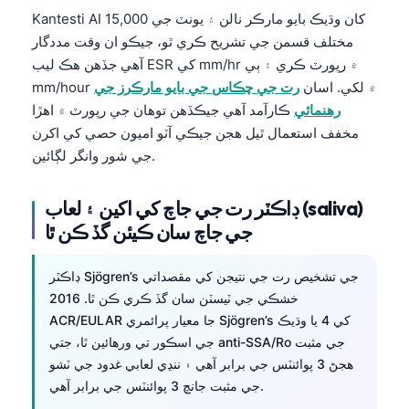
Kantesti AI 15,000 کان وڌيڪ بايو مارڪر نالن ۽ يونٽ جي
తెలుగు
مختلف قسمن جي تشريح ڪري ٿو، جيڪو ان وقت مددگار
मराठी
آهي جڏهن هڪ ليب ESR کي mm/hr ۾ رپورٽ ڪري ۽ ٻي
mm/hour ۾ لکي. اسان
رت جي چڪاس جي بايو مارڪرز جي
اردو
رهنمائي
ڪارآمد آهي جيڪڏهن توهان جي رپورٽ ۾ اهڙا
বাংলা
مخفف استعمال ٿيل هجن جيڪي آٽو اميون حصي کي اکرن
Shqip
جي شور وانگر لڳائين.
Magyar
ڊاڪٽر رت جي جاچ کي اکين ۽ لعاب (saliva)
Slovenščina
جي جاچ سان ڪيئن گڏ ڪن ٿا
한국어
Polski
ڊاڪٽر Sjögren’s جي تشخيص رت جي نتيجن کي مقصداتي
Lietuvių kalba
خشڪي جي ٽيسٽن سان گڏ ڪري ڪن ٿا. 2016
ACR/EULAR جا معيار پرائمري Sjögren’s کي 4 يا وڌيڪ
Русский
جي اسڪور تي ورهائين ٿا، جتي anti-SSA/Ro جي مثبت
ქართული
هجڻ 3 پوائنٽس جي برابر آهي ۽ ننڍي لعابي غدود جي ٽشو
جي مثبت جانچ 3 پوائنٽس جي برابر آهي.
Čeština