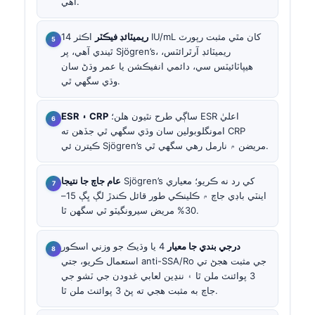
آهي.
ريميٽائڊ فيڪٽر
اڪثر 14 IU/mL کان مٿي مثبت رپورٽ
ٿيندي آهي، پر Sjögren’s، ريميٽائڊ آرٿرائٽس،
هيپاٽائيٽس سي، دائمي انفيڪشن يا عمر وڌڻ سان
وڌي سگهي ٿي.
ساڳي طرح نٿيون هلن؛ ESR اعليٰ
ESR ۽ CRP
امونگلوبولين سان وڌي سگهي ٿي جڏهن ته CRP
ڪيترن ئي Sjögren’s مريضن ۾ نارمل رهي سگهي ٿي.
Sjögren’s کي رد نه ڪريو؛ معياري
عام جاچ جا نتيجا
اينٽي باڊي جاچ ۾ ڪلينڪي طور قائل ڪندڙ لڳ ڀڳ 15–
30% مريض سيرونگيٽو ٿي سگهن ٿا.
درجي بندي جا معيار
4 يا وڌيڪ جو وزني اسڪور
استعمال ڪريو، جتي anti-SSA/Ro جي مثبت هجڻ تي
3 پوائنٽ ملن ٿا ۽ ننڍين لعابي غدودن جي ٽشو جي
جاچ به مثبت هجي ته پڻ 3 پوائنٽ ملن ٿا.