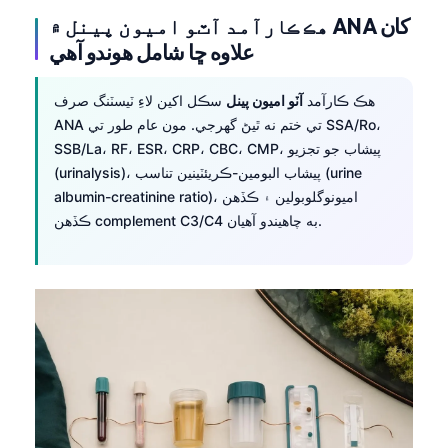
Gàidhlig
هڪ ڪارآمد آٽو اميون پينل ۾ ANA کان
Euskara
علاوه ڇا شامل هوندو آهي
Македонски јазик
Latviešu valoda
هڪ ڪارآمد
آٽو اميون پينل
سڪل اکين لاءِ ٽيسٽنگ صرف
ANA تي ختم نه ٿيڻ گهرجي. مون عام طور تي SSA/Ro،
Galego
SSB/La، RF، ESR، CRP، CBC، CMP، پيشاب جو تجزيو
অসমীয়া
(urinalysis)، پيشاب البومين-ڪريئٽينين تناسب (urine
albumin-creatinine ratio)، اميونوگلوبولين ۽ ڪڏهن
සිංහල
ڪڏهن complement C3/C4 به چاهيندو آهيان.
پښتو
Slovenčina
Hrvatski
Suomi
Қазақ тілі
Català