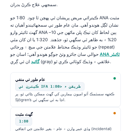
سمجهي علاج ڪرڻ بدران.
ڪيترائي مريض پريشان ٿي پهچن ٿا ڇو⁠تہ 1:80 جو ANA مثبت
نشان لڳل هوندو آهي. مان عام طور تي سمجهائيندو آهيان ته
گهٽ ٽائيٽر وارو ANA ٻين لحاظ کان ٺيڪ ڀلن ماڻهن جي 10–
20% ۾ به ظاهر ٿي سگهي ٿو، جڏهن⁠تہ 1:320 يا ان کان مٿي
جو ٽائيٽر وڌيڪ محتاط علامتن جي ميچ ۽ ورجائي (repeat)
ANA ٽائيٽر
حوالي سان جائزو وٺڻ جوڳو هوندو آهي؛ اسان جو
ان ئي ڳري (gray) علائقي ۾ وڌيڪ کوٽائي ڪري ٿو.
گائيڊ
عام طور تي منفي
ڪيترن ئي IFA طريقن ۾ <1:80
ڪجهه سسٽمڪ آٽو اميون بيمارين کي گهٽ ممڪن بڻائي ٿو، پر
Sjögren’s اڃا به ٿي سگهي ٿي.
گهٽ مثبت
1:80
وڏي عمر وارن ۾ عام ۽ بغير علامتن جي اتفاقي (incidental)