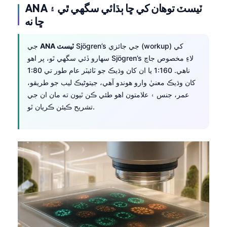
ANA ٽيسٽ توهان کي ڇا ٻڌائي سگهي ٿي ۽
ڇا نه
Sjögren’s جي جائزي (workup) کي
ANA ٽيسٽ
جي
سهارو ڏئي سگهي ٿو، پر اهو Sjögren’s لاءِ مخصوص جاچ
ناهي. 1:160 يا ان کان وڌيڪ جو ٽائيٽر عام طور تي 1:80
کان وڌيڪ معنيٰ وارو هوندو آهي، جيتوڻيڪ ليب جو طريقو،
عمر، جنس ۽ علامتون اهو طئي ڪن ٿيون ته مان ان جي
تشريح ڪيئن ڪريان ٿو.