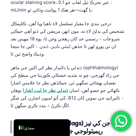
ocular staining score، ۽ غير تحرڪ ٿيل لعاب جو 0.1
简体中文
mL/min يا گهٽ—هر هڪ 1 پوائنٽ وڌائي ٿو.
Română
درجي بندي جا معيار تسلسل لاءِ ٺاهيا ويا آهن، ڪلينڪل
Türkçe
تشخيص کي بدلڻ لاءِ نه. مون انهن مريضن کي ڏٺو آهي جيڪي
Ελληνικά
شروعات ۾ رسمي حد کان رهجي وڃن ٿا، پوءِ 18 مهينن بعد
ان تي پورو لهن ٿا جڏهن اينٽي باڊيز، ڏندن ۽ اکين جا نتيجا
Português
وڌيڪ واضح ٿين ٿا.
Español
ڌندلي يا داڻيدار نظر کي اکين جي ماهر (ophthalmology)
Italiano
جي راءِ گهرجي، ڇو ته شديد خشڪي ڪورنيا جي سطح کي
עִבְרִית
نقصان پهچائي سگهي ٿي. جيڪڏهن نظر جا علامتي اشارا
Français
ڪهاڻي جو حصو آهن، اسان
ڌندلي نظر جا ليب اشارا
توهان
العربية
کي آٽو اميون اشارن کي شگر، B12 ۽ ٿائيرائيڊ جي نمونن کان
الڳ ڪرڻ ۾ مدد ڪري سگهن ٿا.
Deutsch
English
اهي ڳاڙها جهنڊا (red flags) جن کي تيز
سنڌي
ريميٽولوجي جائزي جي ضرورت آهي