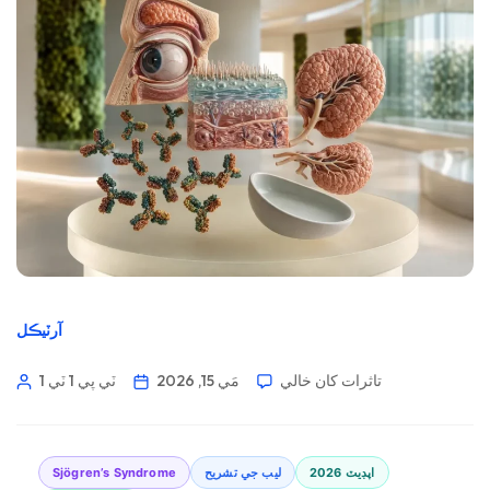
آرٽيڪل
تاثرات کان خالي
مَي 15, 2026
1 ٽي پي 1 ٽي
2026 اپڊيٽ
ليب جي تشريح
Sjögren’s Syndrome