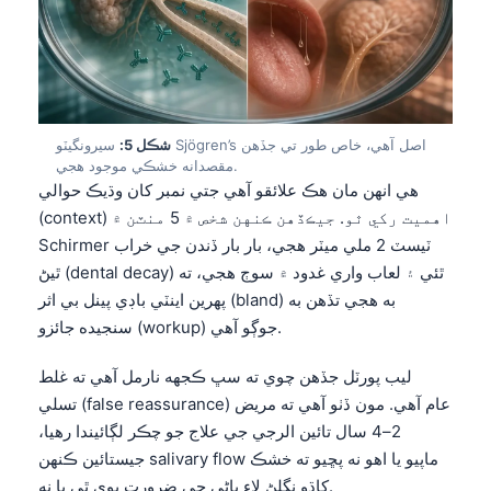
شڪل 5:
سيرونگيٽو Sjögren’s اصل آهي، خاص طور تي جڏهن
مقصدانه خشڪي موجود هجي.
هي انهن مان هڪ علائقو آهي جتي نمبر کان وڌيڪ حوالي
(context) اهميت رکي ٿو. جيڪڏهن ڪنهن شخص ۾ 5 منٽن ۾
Schirmer ٽيسٽ 2 ملي ميٽر هجي، بار بار ڏندن جي خراب
ٿيڻ (dental decay) ٿئي ۽ لعاب واري غدود ۾ سوڄ هجي، ته
پهرين اينٽي باڊي پينل بي اثر (bland) به هجي تڏهن به
سنجيده جائزو (workup) جوڳو آهي.
ليب پورٽل جڏهن چوي ته سڀ ڪجهه نارمل آهي ته غلط
تسلي (false reassurance) عام آهي. مون ڏٺو آهي ته مريض
2–4 سال تائين الرجي جي علاج جو چڪر لڳائيندا رهيا،
جيستائين ڪنهن salivary flow ماپيو يا اهو نه پڇيو ته خشڪ
کاڌو نگلڻ لاءِ پاڻي جي ضرورت پوي ٿي يا نه.