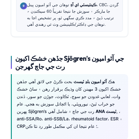
ڪينٽيسٽي اي آءِ
توهان جي آٽو اميون پينل، CBC، گردن
جا مارڪر ۽ سوزش جا نتيجا تقريباً 60 سيڪنڊن ۾
ترتيب ڏيڻ ۾ مدد ڪري سگهي ٿو، پر تشخيص اڃا به
توهان جي ڊاڪٽر/ڪلينيشن وٽ ئي رهندي آهي.
جڏهن خشڪ اکيون Sjögren’s جي آٽو اميون
رت جي جاچ گهرجن
هڪ
آٽو اميون بلڊ ٽيسٽ
بحث ڪرڻ جي لائق آهي جڏهن
خشڪ اکيون 3 مهينن کان وڌيڪ برقرار رهن ۽ ساڻ خشڪ
وات، لعابي غدودن جو سوڄ، ٿڪاوٽ، جوڑن جو سور، ڏندن
جو خراب ٿيڻ، نيوروپٿي، يا اڻڄاتل سوزش به هجي. عام
, ،
ANA ٽيسٽ
پهرين Sjögren’s رت جي جاچ ۾ شامل آهي
anti-SSA/Ro، anti-SSB/La، rheumatoid factor، ESR ۽
CRP؛ عام نتيجا ان کي مڪمل طور رد نٿا ڪن.