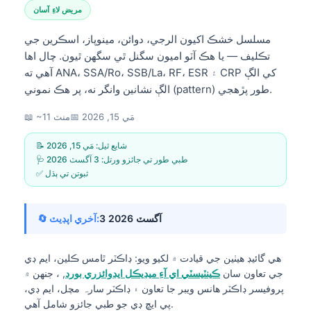
مريض لاءِ آسان
مسلسل خشڪ اکيون الرجي، دوائن، مينوپاز، اسڪرين جي
تڪليف — يا هڪ آٽو اميون سگنل ٿي سگهن ٿيون. چال اها
آهي ته ANA، SSA/Ro، SSB/La، RF، ESR ۽ CRP کي الڳ
الڳ نشانين وانگر نه، پر هڪ نموني (pattern) طور پڙهجي.
مَي 15, 2026
📅
📖 ~11 منٽ
📝 شايع ٿيل:
مَي 15, 2026
🩺 طبي طور تي جائزو ورتل:
3 آگسٽ 2026
✅ ثبوتن تي ٻڌل
3 آگسٽ 2026
🔄 آخري اپڊيٽ:
هي گائيڊ هيٺين جي قيادت ۾ لکيو ويو:
ڊاڪٽر ٿامس ڪلين، ايم ڊي
جي تعاون سان
ڪينٽيسٽي اي آءِ ميڊيڪل ايڊوائزري بورڊ
, ، جنهن ۾
پروفيسر ڊاڪٽر هانس ويبر جا تعاون ۽ ڊاڪٽر سارہ مچل، ايم ڊي،
پي ايڇ ڊي جو طبي جائزو شامل آهي.