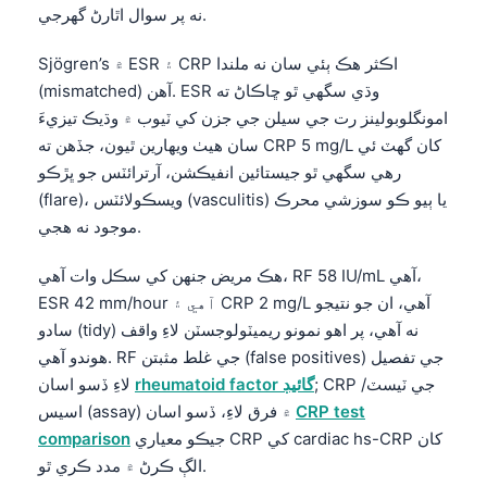
نه پر سوال اٿارڻ گهرجي.
Sjögren’s ۾ ESR ۽ CRP اڪثر هڪ ٻئي سان نه ملندا
(mismatched) آهن. ESR وڌي سگهي ٿو ڇاڪاڻ ته
امونگلوبولينز رت جي سيلن جي جزن کي ٽيوب ۾ وڌيڪ تيزيءَ
سان هيٺ ويهارين ٿيون، جڏهن ته CRP 5 mg/L کان گهٽ ئي
رهي سگهي ٿو جيستائين انفيڪشن، آرترائٽس جو ڀڙڪو
(flare)، ويسڪولائٽس (vasculitis) يا ٻيو ڪو سوزشي محرڪ
موجود نه هجي.
هڪ مريض جنهن کي سڪل وات آهي، RF 58 IU/mL آهي،
ESR 42 mm/hour آهي ۽ CRP 2 mg/L آهي، ان جو نتيجو
سادو (tidy) نه آهي، پر اهو نمونو ريميٽولوجسٽن لاءِ واقف
هوندو آهي. RF جي غلط مثبتن (false positives) جي تفصيل
; CRP جي ٽيسٽ/
rheumatoid factor گائيڊ
لاءِ ڏسو اسان
CRP test
اسيس (assay) ۾ فرق لاءِ، ڏسو اسان
جيڪو معياري CRP کي cardiac hs-CRP کان
comparison
الڳ ڪرڻ ۾ مدد ڪري ٿو.