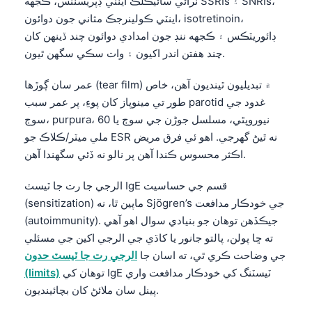
ٽرائي سائيڪلڪ اينٽي ڊپريسنٽس، ڪجهه SSRIs ۽ SNRIs،
Frysk
اينٽي ڪولينرجڪ مثاني جون دوائون، isotretinoin،
ڊائوريٽڪس ۽ ڪجهه ننڊ جون امدادي دوائون چند ڏينهن کان
Esperanto
چند هفتن اندر اکيون ۽ وات سڪي سگهن ٿيون.
Беларуская мова
Татар теле
عمر سان ڳوڙها (tear film) ۾ تبديليون ٿينديون آهن، خاص
طور تي مينوپاز کان پوءِ، پر عمر سبب parotid غدود جي
Кыргызча
سوڄ، purpura، نيوروپٿي، مسلسل جوڑن جي سوڄ يا 60
ئۇيغۇرچە
ملي ميٽر/ڪلاڪ جو ESR نه ٿيڻ گهرجي. اهو ئي فرق مريض
Cebuano
اڪثر محسوس ڪندا آهن پر نالو نه ڏئي سگهندا آهن.
Basa Jawa
الرجي جا رت جا ٽيسٽ IgE قسم جي حساسيت
ພາສາລາວ
(sensitization) ماپين ٿا، نه Sjögren’s جي خودڪار مدافعت
(autoimmunity). جيڪڏهن توهان جو بنيادي سوال اهو آهي
Монгол
ته ڇا پولن، پالتو جانور يا کاڌي جي الرجي اکين جي مسئلي
Afrikaans
جي وضاحت ڪري ٿي، ته اسان جا
الرجي رت جا ٽيسٽ حدون
العربية المغربية
توهان کي IgE ٽيسٽنگ کي خودڪار مدافعت واري
(limits)
پينل سان ملائڻ کان بچائينديون.
Occitan