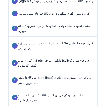
Sjögren’s سان ٺهڪندڙ ريميٽائڊ فيڪٽر، ESR ۽ CRP جا نمونا
ڇو عام ليب رپورٽون Sjögren’s کي رد نٿيون ڪري سگهن
خشڪ اکيون، خشڪ وات ۽ ٿڪاوٽ: الرجي، عمر وڌڻ يا آٽو
اميون؟
هڪ ڪارآمد آٽو اميون پينل ۾ ANA کان علاوه ڇا شامل
هوندو آهي
ڊاڪٽر رت جي جاچ کي اکين ۽ لعاب (saliva) جي جاچ سان
ڪيئن گڏ ڪن ٿا
اهي ڳاڙها جهنڊا (red flags) جن کي تيز ريميٽولوجي جائزي
جي ضرورت آهي
گردن، اعصاب ۽ CBC جا اشارا جيڪي مريض اڪثر
نظرانداز ڪن ٿا