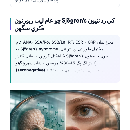
ڇو عام ليب رپورٽون Sjögren’s کي رد نٿيون
ڪري سگهن
عام ANA، SSA/Ro، SSB/La، RF، ESR ۽ CRP هجڻ سان
به Sjögren’s syndrome مڪمل طور تي رد نٿو ٿئي.
ڪلينڪل گروپن ۾، قائل ڪندڙ Sjögren’s جون خاصيتون
رکندڙ لڳ ڀڳ 15–30% مريضن ۾ شايد
سيرونگيٽو
معياري اينٽي باڊي ٽيسٽنگ ۾.
(seronegative)