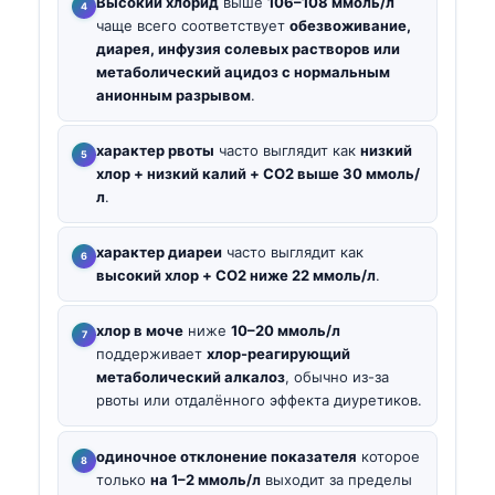
Высокий хлорид
выше
106–108 ммоль/л
чаще всего соответствует
обезвоживание,
диарея, инфузия солевых растворов или
метаболический ацидоз с нормальным
анионным разрывом
.
характер рвоты
часто выглядит как
низкий
хлор + низкий калий + CO2 выше 30 ммоль/
л
.
характер диареи
часто выглядит как
высокий хлор + CO2 ниже 22 ммоль/л
.
хлор в моче
ниже
10–20 ммоль/л
поддерживает
хлор-реагирующий
метаболический алкалоз
, обычно из-за
рвоты или отдалённого эффекта диуретиков.
одиночное отклонение показателя
которое
только
на 1–2 ммоль/л
выходит за пределы