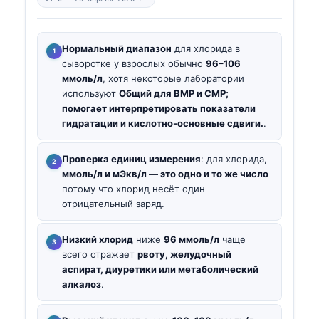
Нормальный диапазон
для хлорида в
сыворотке у взрослых обычно
96–106
ммоль/л
, хотя некоторые лаборатории
используют
Общий для BMP и CMP;
помогает интерпретировать показатели
гидратации и кислотно-основные сдвиги.
.
Проверка единиц измерения
: для хлорида,
ммоль/л и мЭкв/л — это одно и то же число
потому что хлорид несёт один
отрицательный заряд.
Низкий хлорид
ниже
96 ммоль/л
чаще
всего отражает
рвоту, желудочный
аспират, диуретики или метаболический
алкалоз
.