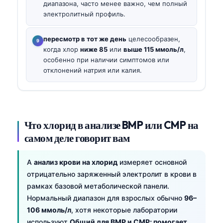
диапазона, часто менее важно, чем полный
электролитный профиль.
пересмотр в тот же день
целесообразен,
когда хлор
ниже 85
или
выше 115 ммоль/л
,
особенно при наличии симптомов или
отклонений натрия или калия.
Что хлорид в анализе BMP или CMP на
самом деле говорит вам
A
анализ крови на хлорид
измеряет основной
отрицательно заряженный электролит в крови в
рамках базовой метаболической панели.
Нормальный диапазон для взрослых обычно
96–
106 ммоль/л
, хотя некоторые лаборатории
используют
Общий для BMP и CMP; помогает