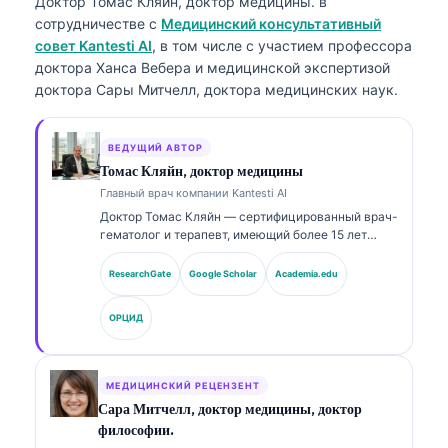
Доктор Томас Кляйн, доктор медицины.
в
сотрудничестве с
Медицинский консультативный
совет Kantesti AI
, в том числе с участием профессора
доктора Ханса Вебера и медицинской экспертизой
доктора Сары Митчелл, доктора медицинских наук.
ВЕДУЩИЙ АВТОР
Томас Кляйн, доктор медицины
Главный врач компании Kantesti AI
Доктор Томас Кляйн — сертифицированный врач-
гематолог и терапевт, имеющий более 15 лет
опыта в лабораторной медицине и клиническом
анализе с помощью ИИ. В качестве главного
ResearchGate
Google Scholar
Academia.edu
врача (Chief Medical Officer) в Kantesti AI он
осуществляет клинический надзор за
ОРЦИД
медицинской точностью запатентованной
нейронной сети. Доктор Кляйн широко
публиковался по вопросам интерпретации
биомаркеров и лабораторной диагностики по
МЕДИЦИНСКИЙ РЕЦЕНЗЕНТ
темам лабораторной медицины.
Сара Митчелл, доктор медицины, доктор
философии.