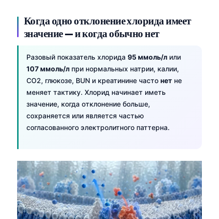
日本語
Когда одно отклонение хлорида имеет
Eesti
значение — и когда обычно нет
Azərbaycan dili
Bosanski
Разовый показатель хлорида
95 ммоль/л
или
107 ммоль/л
при нормальных натрии, калии,
Svenska
CO2, глюкозе, BUN и креатинине часто
нет
не
Српски језик
меняет тактику. Хлорид начинает иметь
Íslenska
значение, когда отклонение больше,
сохраняется или является частью
Հայերեն
согласованного электролитного паттерна.
Bahasa Indonesia
हिन्दी
Nederlands
Dansk
Български
فارسی