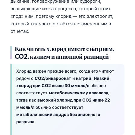
дыхание, головокружение или судороги,
возникающие из-за процесса, который стоит
«под» ним, поэтому хлорид — это электролит,
который так часто остаётся незамеченным в
отчётах.
Как читать хлорид вместе с натрием,
CO2, калием и анионной разницей
Хлорид важен прежде всего, когда его читают
рядом с
CO2/бикарбонат
и
натрий
.
Низкий
хлорид при CO2 выше 30 ммоль/л
обычно
соответствует
метаболическому алкалозу
,
тогда как
высокий хлорид при CO2 ниже 22
ммоль/л
обычно соответствует
метаболический ацидоз без анионного
разрыва
.