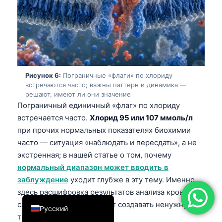
简体中文
Română
Türkçe
Ελληνικά
Рисунок 6:
Пограничные «флаги» по хлориду
Português
встречаются часто; важны паттерн и динамика —
Español
решают, имеют ли они значение
Пограничный единичный «флаг» по хлориду
Italiano
встречается часто.
Хлорид 95 или 107 ммоль/л
עִבְרִית
при прочих нормальных показателях биохимии
часто — ситуация «наблюдать и пересдать», а не
Français
экстренная; в нашей статье о том, почему
العربية
нормальный диапазон может вводить в
Deutsch
заблуждение
уходит глубже в эту тему. Именно
здесь расшифровка результатов анализа крови
English
слишком буквально может создавать ненужную
Русский
тревогу.