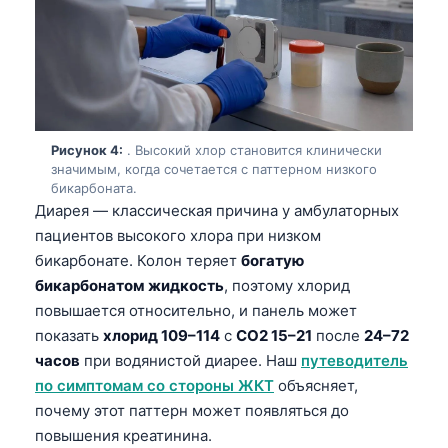
Рисунок 4:
. Высокий хлор становится клинически
значимым, когда сочетается с паттерном низкого
бикарбоната.
Диарея — классическая причина у амбулаторных
пациентов высокого хлора при низком
бикарбонате. Колон теряет
богатую
бикарбонатом жидкость
, поэтому хлорид
повышается относительно, и панель может
показать
хлорид 109–114
с
CO2 15–21
после
24–72
часов
при водянистой диарее. Наш
путеводитель
по симптомам со стороны ЖКТ
объясняет,
почему этот паттерн может появляться до
повышения креатинина.