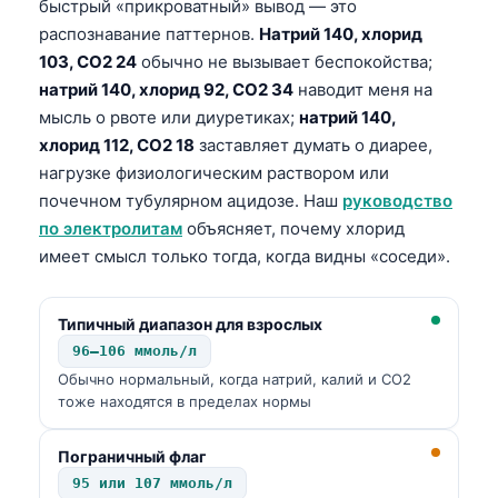
быстрый «прикроватный» вывод — это
распознавание паттернов.
Натрий 140, хлорид
103, CO2 24
обычно не вызывает беспокойства;
натрий 140, хлорид 92, CO2 34
наводит меня на
мысль о рвоте или диуретиках;
натрий 140,
хлорид 112, CO2 18
заставляет думать о диарее,
нагрузке физиологическим раствором или
почечном тубулярном ацидозе. Наш
руководство
по электролитам
объясняет, почему хлорид
имеет смысл только тогда, когда видны «соседи».
Типичный диапазон для взрослых
96–106 ммоль/л
Обычно нормальный, когда натрий, калий и CO2
тоже находятся в пределах нормы
Пограничный флаг
95 или 107 ммоль/л