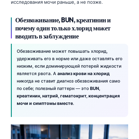
Gàidhlig
исследования мочи раньше, а не позже.
Euskara
Обезвоживание, BUN, креатинин и
Македонски јазик
почему один только хлорид может
Latviešu valoda
вводить в заблуждение
Galego
Обезвоживание может повышать хлорид,
অসমীয়া
удерживать его в норме или даже оставлять его
සිංහල
низким, если доминирующей потерей жидкости
سنڌي
является рвота. А
анализ крови на хлорид
никогда не ставит диагноз обезвоживания само
پښتو
по себе; полезный паттерн — это
BUN,
креатинин, натрий, гематокрит, концентрация
Slovenčina
мочи и симптомы вместе
.
Hrvatski
Suomi
Қазақ тілі