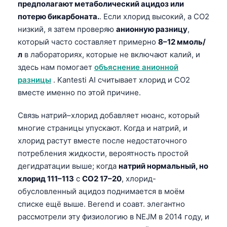
предполагают метаболический ацидоз или
потерю бикарбоната.
. Если хлорид высокий, а CO2
низкий, я затем проверяю
анионную разницу
,
который часто составляет примерно
8–12 ммоль/
л
в лабораториях, которые не включают калий, и
здесь нам помогает
объяснение анионной
разницы
. Kantesti AI считывает хлорид и CO2
вместе именно по этой причине.
Связь натрий–хлорид добавляет нюанс, который
многие страницы упускают. Когда и натрий, и
хлорид растут вместе после недостаточного
потребления жидкости, вероятность простой
дегидратации выше; когда
натрий нормальный, но
хлорид 111–113
с
CO2 17–20
, хлорид-
обусловленный ацидоз поднимается в моём
списке ещё выше. Berend и соавт. элегантно
рассмотрели эту физиологию в NEJM в 2014 году, и