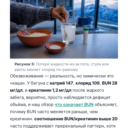
Català
O‘zbekcha
Українська
አማርኛ
Kiswahili
ភាសាខ្មែរ
ဗမာစာ
Рисунок 5:
Потеря жидкости из-за пота, стула или
рвоты меняет хлорид по-разному
ไทย
Обезвоживание — реальность, но химически это
Tagalog
«каша». У бегуна с
натрий 147
,
хлорид 109
,
BUN 28
Tiếng Việt
мг/дл
, и
креатинин 1,2 мг/дл
после жаркого
забега, вероятно, просто наблюдается дефицит
Bahasa Melayu
объёма, и наш обзор
что означает BUN
объясняет,
മലയാളം
почему BUN часто меняется раньше, чем
ಕನ್ನಡ
креатинин.
соотношение BUN/креатинин выше 20
часто поддерживает преренальный паттерн, хотя
ગુજરાતી