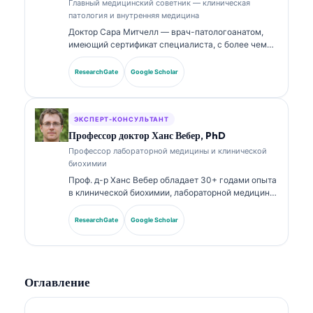
Главный медицинский советник — клиническая
патология и внутренняя медицина
Доктор Сара Митчелл — врач-патологоанатом,
имеющий сертификат специалиста, с более чем
18-летним опытом в лабораторной медицине и
диагностическом анализе. Она имеет профильные
ResearchGate
Google Scholar
сертификаты по клинической химии и широко
публиковалась по панелям биомаркеров и
лабораторному анализу в клинической практике.
ЭКСПЕРТ-КОНСУЛЬТАНТ
Профессор доктор Ханс Вебер, PhD
Профессор лабораторной медицины и клинической
биохимии
Проф. д-р Ханс Вебер обладает 30+ годами опыта
в клинической биохимии, лабораторной медицине
и исследованиях биомаркеров. Бывший президент
Немецкого общества клинической химии, он
ResearchGate
Google Scholar
специализируется на анализе диагностических
панелей, стандартизации биомаркеров и
лабораторной медицине с поддержкой ИИ.
Оглавление