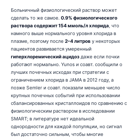
Больничный физиологический раствор может
сделать то же самое.
0.9% физиологического
раствора содержит 154 ммоль/л хлорида
, что
намного выше нормального уровня хлорида в
плазме, поэтому после
2–4 литров
у некоторых
пациентов развивается умеренный
гиперхлоремический ацидоз
даже если почки
работают нормально. Yunos и соавт. сообщили о
лучших почечных исходах при стратегии с
ограничением хлорида в JAMA в 2012 году, а
позже Semler и соавт. показали меньшее число
крупных почечных событий при использовании
сбалансированных кристаллоидов по сравнению с
физиологическим раствором в исследовании
SMART; в литературе нет идеальной
Norsk bokmål
однородности для каждой популяции, но сигнал
был достаточно сильным, чтобы многие
Ślōnskŏ gŏdka