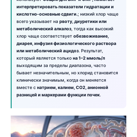
интерпретировать показатели гидратации и
кислотно-основные сдвиги.
; низкий хлор чаще
всего указывает на
рвоту, диуретики или
метаболический алкалоз
, тогда как высокий
хлор чаще соответствует
обезвоживание,
диарея, инфузия физиологического раствора
или метаболический ацидоз
. Результат,
который является только
на 1–2 ммоль/л
выходящим за пределы диапазона, часто
бывает незначительным, но хлорид становится
клинически значимым, когда он меняется
вместе с
натрием, калием, CO2, анионной
разницей и маркерами функции почек
.