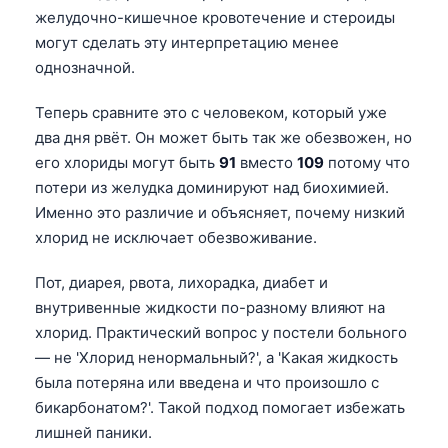
желудочно-кишечное кровотечение и стероиды
தமிழ்
могут сделать эту интерпретацию менее
తెలుగు
однозначной.
मराठी
Теперь сравните это с человеком, который уже
اردو
два дня рвёт. Он может быть так же обезвожен, но
বাংলা
его хлориды могут быть
91
вместо
109
потому что
потери из желудка доминируют над биохимией.
Shqip
Именно это различие и объясняет, почему низкий
Magyar
хлорид не исключает обезвоживание.
Slovenščina
Пот, диарея, рвота, лихорадка, диабет и
한국어
внутривенные жидкости по-разному влияют на
Polski
хлорид. Практический вопрос у постели больного
— не 'Хлорид ненормальный?', а 'Какая жидкость
Lietuvių kalba
была потеряна или введена и что произошло с
ქართული
бикарбонатом?'. Такой подход помогает избежать
Čeština
лишней паники.