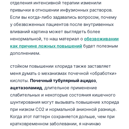
отделения интенсивной терапии изменили
Frysk
привычки в отношении инфузионных растворов.
Esperanto
Если вы когда-либо задавались вопросом, почему
у обезвоженных пациентов после внутривенных
Беларуская мова
вливаний картина может выглядеть более
Татар теле
ненормальной, то наш материал о
обезвоживании
Кыргызча
как причине ложных повышений
будет полезным
дополнением.
ئۇيغۇرچە
Cebuano
стойком повышении хлорида также заставляет
Basa Jawa
меня думать о механизмах почечной «обработки»
кислоты.
Почечный тубулярный ацидоз
,
ພາສາລາວ
ацетазоламид
, длительное применение
Монгол
слабительных и некоторые состояния кишечного
Afrikaans
шунтирования могут вызывать повышение хлорида
при низком CO2 и нормальной анионной разнице.
العربية المغربية
Когда этот паттерн сохраняется дольше, чем при
Occitan
кратковременном заболевании, я начинаю