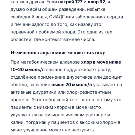
картина другая. Если
натрий 127
и
хлор 92
, я
думаю о всём общем разведении, избытке
свободной воды, СИАДГ или заболеваниях сердца
и печени задолго до того, как назову это
первичной проблемой хлора. Это одна из тех
областей, где контекст важнее числа.
Изменения хлора в моче меняют тактику
При метаболическом алкалозе
хлор в моче ниже
10–20 ммоль/л
обычно поддерживает рвоту,
отдалённое применение диуретиков или дефицит
объёма; значение
выше 20 ммоль/л
указывает на
активные диуретики или хлор-резистентный
процесс. Этот небольшой тест важен, потому что
пациенты с низким хлором в моче часто
улучшаются на физиологическом растворе и
калии, тогда как у пациентов с высоким хлором в
моче улучшение может не наступить.