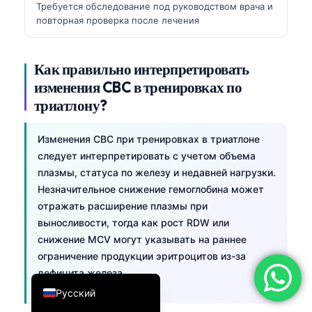
Требуется обследование под руководством врача и
简体中文
повторная проверка после лечения
Română
Türkçe
Как правильно интерпретировать
изменения CBC в тренировках по
Ελληνικά
триатлону?
Português
Español
Изменения CBC при тренировках в триатлоне
Italiano
следует интерпретировать с учетом объема
плазмы, статуса по железу и недавней нагрузки.
עִבְרִית
Незначительное снижение гемоглобина может
Français
отражать расширение плазмы при
выносливости, тогда как рост RDW или
العربية
снижение MCV могут указывать на раннее
Deutsch
ограничение продукции эритроцитов из-за
English
дефицита железа.
Русский