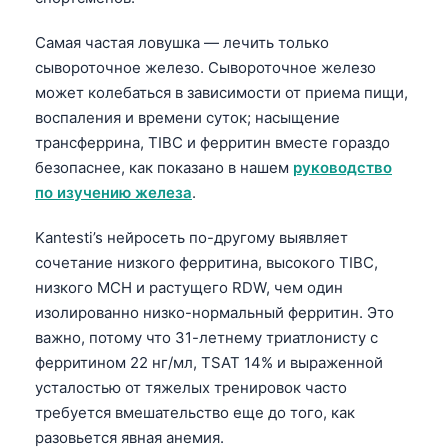
தமிழ்
Самая частая ловушка — лечить только
తెలుగు
сывороточное железо. Сывороточное железо
может колебаться в зависимости от приема пищи,
मराठी
воспаления и времени суток; насыщение
اردو
трансферрина, TIBC и ферритин вместе гораздо
বাংলা
безопаснее, как показано в нашем
руководство
по изучению железа
.
Shqip
Magyar
Kantesti’s нейросеть по-другому выявляет
Slovenščina
сочетание низкого ферритина, высокого TIBC,
низкого MCH и растущего RDW, чем один
한국어
изолированно низко-нормальный ферритин. Это
Polski
важно, потому что 31-летнему триатлонисту с
Lietuvių kalba
ферритином 22 нг/мл, TSAT 14% и выраженной
усталостью от тяжелых тренировок часто
ქართული
требуется вмешательство еще до того, как
Čeština
разовьется явная анемия.