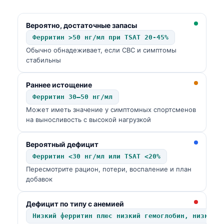
日本語
Eesti
Вероятно, достаточные запасы
Ферритин >50 нг/мл при TSAT 20-45%
Azərbaycan dili
Обычно обнадеживает, если CBC и симптомы
Bosanski
стабильны
Svenska
Раннее истощение
Српски језик
Ферритин 30–50 нг/мл
Íslenska
Может иметь значение у симптомных спортсменов
на выносливость с высокой нагрузкой
Հայերեն
Bahasa Indonesia
Вероятный дефицит
हिन्दी
Ферритин <30 нг/мл или TSAT <20%
Пересмотрите рацион, потери, воспаление и план
Nederlands
добавок
Dansk
Български
Дефицит по типу с анемией
Низкий ферритин плюс низкий гемоглобин, низкий 
فارسی