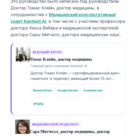
Это руководство было написано под руководством
Доктор Томас Кляйн, доктор медицины.
в
сотрудничестве с
Медицинский консультативный
совет Kantesti AI
, в том числе с участием профессора
доктора Ханса Вебера и медицинской экспертизой
доктора Сары Митчелл, доктора медицинских наук.
ВЕДУЩИЙ АВТОР
Томас Кляйн, доктор медицины
Главный врач компании Kantesti AI
Доктор Томас Кляйн — сертифицированный врач-
гематолог и терапевт, имеющий более 15 лет
опыта в лабораторной медицине и клиническом
анализе с помощью ИИ. В качестве главного
ResearchGate
Google Scholar
Academia.edu
врача (Chief Medical Officer) в Kantesti AI он
осуществляет клинический надзор за
ОРЦИД
медицинской точностью запатентованной
нейронной сети. Доктор Кляйн широко
публиковался по вопросам интерпретации
биомаркеров и лабораторной диагностики по
МЕДИЦИНСКИЙ РЕЦЕНЗЕНТ
темам лабораторной медицины.
Сара Митчелл, доктор медицины, доктор