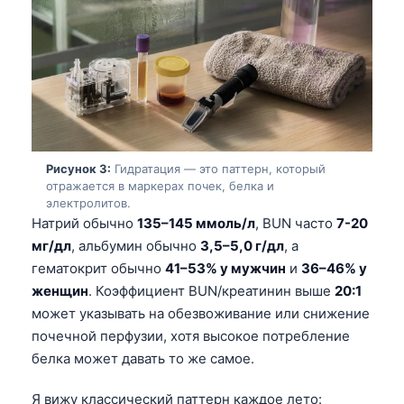
Рисунок 3:
Гидратация — это паттерн, который
отражается в маркерах почек, белка и
электролитов.
Натрий обычно
135–145 ммоль/л
, BUN часто
7-20
мг/дл
, альбумин обычно
3,5–5,0 г/дл
, а
гематокрит обычно
41–53% у мужчин
и
36–46% у
женщин
. Коэффициент BUN/креатинин выше
20:1
может указывать на обезвоживание или снижение
почечной перфузии, хотя высокое потребление
белка может давать то же самое.
Я вижу классический паттерн каждое лето: