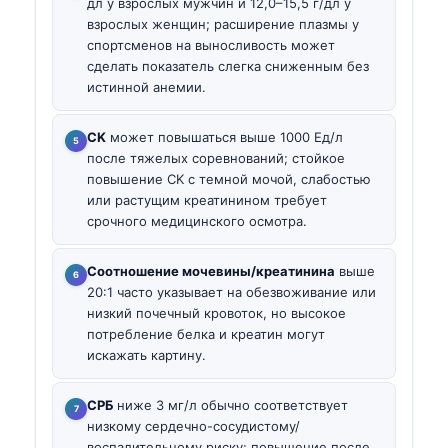
дл у взрослых мужчин и 12,0–15,5 г/дл у
взрослых женщин; расширение плазмы у
спортсменов на выносливость может
сделать показатель слегка сниженным без
истинной анемии.
CK
может повышаться выше 1000 Ед/л
после тяжелых соревнований; стойкое
повышение CK с темной мочой, слабостью
или растущим креатинином требует
срочного медицинского осмотра.
Соотношение мочевины/креатинина
выше
20:1 часто указывает на обезвоживание или
низкий почечный кровоток, но высокое
потребление белка и креатин могут
искажать картину.
СРБ
ниже 3 мг/л обычно соответствует
низкому сердечно-сосудистому/
воспалительному риску; повышение после