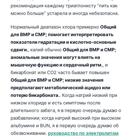
рекомендация каждому триатлонисту “пить как
можно больше” устарела и иногда небезопасна.
Нормальный диапазон хлора примерно
Общий
для BMP и CMP; помогает интерпретировать
показатели гидратации и кислотно-основные
сдвиги.
, калий обычно
Общий для BMP и CMP;
аномальные значения могут влиять на
мышечную функцию и сердечный ритм.
, и
бикарбонат или CO2 часто бывает повышен
Общий для BMP и CMP; низкие значения
предполагают метаболический ацидоз или
потерю бикарбоната.
. Когда натрий низкий при
низком хлориде и есть симптомы после
длительного забега, я в первую очередь думаю о
разбавлении; когда натрий высокий при высоком
альбумине и BUN, я в первую очередь думаю об
обезвоживании.
руководство по электролитам