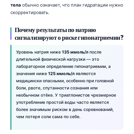
тела
обычно означает, что план гидратации нужно
скорректировать.
Почему результаты по натрию
сигнализируют о риске гипонатриемии?
Уровень натрия ниже
135 ммоль/л
после
длительной физической нагрузки — это
лабораторное определение гипонатриемии, а
значения ниже
125 ммоль/л
являются
медицински опасными, особенно при головной
боли, рвоте, спутанности сознания или
необычном отёке. У триатлонистов чрезмерное
употребление простой воды часто является
более значимым риском в день соревнований,
чем потеря соли сама по себе.