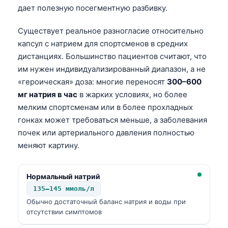
дает полезную посегментную разбивку.
Существует реальное разногласие относительно
капсул с натрием для спортсменов в средних
дистанциях. Большинство пациентов считают, что
им нужен индивидуализированный диапазон, а не
«героическая» доза: многие переносят
300–600
мг натрия в час
в жарких условиях, но более
мелким спортсменам или в более прохладных
гонках может требоваться меньше, а заболевания
почек или артериального давления полностью
меняют картину.
Нормальный натрий
135–145 ммоль/л
Обычно достаточный баланс натрия и воды при
Norsk bokmål
отсутствии симптомов
Ślōnskŏ gŏdka