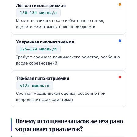
Лёгкая гипонатриемия
Frysk
130–134 ммоль/л
Esperanto
Может возникать после избыточного питья;
Беларуская мова
оцените симптомы и план по жидкости
Татар теле
Умеренная гипонатриемия
Кыргызча
125–129 ммоль/л
ئۇيغۇرچە
Требует срочного клинического осмотра, особенно
после соревнований
Cebuano
Basa Jawa
Тяжёлая гипонатриемия
<125 ммоль/л
ພາສາລາວ
Срочная медицинская оценка, особенно при
Монгол
неврологических симптомах
Afrikaans
العربية المغربية
Почему истощение запасов железа рано
Occitan
затрагивает триатлетов?