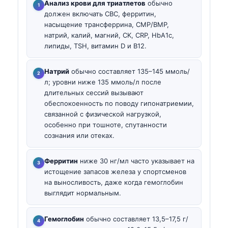
Анализ крови для триатлетов
обычно
должен включать CBC, ферритин,
насыщение трансферрина, CMP/BMP,
натрий, калий, магний, CK, CRP, HbA1c,
липиды, TSH, витамин D и B12.
Натрий
обычно составляет 135–145 ммоль/
л; уровни ниже 135 ммоль/л после
длительных сессий вызывают
обеспокоенность по поводу гипонатриемии,
связанной с физической нагрузкой,
особенно при тошноте, спутанности
сознания или отеках.
Ферритин
ниже 30 нг/мл часто указывает на
истощение запасов железа у спортсменов
на выносливость, даже когда гемоглобин
выглядит нормальным.
Гемоглобин
обычно составляет 13,5–17,5 г/