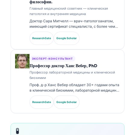
философии.
Главный медицинский советник — клиническая
патология и внутренняя медицина
Доктор Сара Митчелл — врач-патологоанатом,
имеющий сертификат специалиста, с более чем
18-летним опытом в лабораторной медицине и
диагностическом анализе. Она имеет профильные
ResearchGate
Google Scholar
сертификаты по клинической химии и широко
публиковалась по панелям биомаркеров и
лабораторному анализу в клинической практике.
ЭКСПЕРТ-КОНСУЛЬТАНТ
Профессор доктор Ханс Вебер, PhD
Профессор лабораторной медицины и клинической
биохимии
Проф. д-р Ханс Вебер обладает 30+ годами опыта
в клинической биохимии, лабораторной медицине
и исследованиях биомаркеров. Бывший президент
Немецкого общества клинической химии, он
ResearchGate
Google Scholar
специализируется на анализе диагностических
панелей, стандартизации биомаркеров и
лабораторной медицине с поддержкой ИИ.
🧪