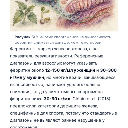
Català
O‘zbekcha
Українська
አማርኛ
Рисунок 5:
У многих спортсменов на выносливость
Kiswahili
ферритин снижается раньше, чем гемоглобин.
Ферритин — маркер запасов железа, а не
ភាសាខ្មែរ
показатель результативности. Референсные
ဗမာစာ
диапазоны для взрослых могут указывать
ферритин около
12–150 нг/мл у женщин
и
30–300
ไทย
нг/мл у мужчин
, но многие врачи, занимающиеся
Tagalog
выносливостью, начинают уделять больше
Tiếng Việt
внимания, когда у симптомного спортсмена
ферритин ниже
30-50 нг/мл
. Clénin et al. (2015)
Bahasa Melayu
предложили категории дефицита железа,
മലയാളം
специфичные для спорта, потому что стандартные
ಕನ್ನಡ
диапазоны не выявляют раннее нарушение у
ગુજરાતી
спортсменов.