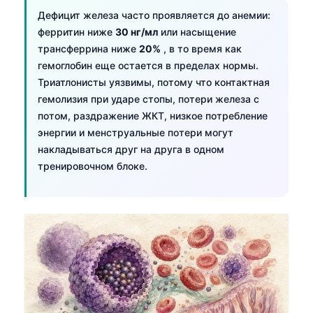
Gàidhlig
Дефицит железа часто проявляется до анемии:
Euskara
ферритин ниже
30 нг/мл
или насыщение
Македонски јазик
трансферрина ниже
20%
, в то время как
гемоглобин еще остается в пределах нормы.
Latviešu valoda
Триатлонисты уязвимы, потому что контактная
Galego
гемолизия при ударе стопы, потери железа с
потом, раздражение ЖКТ, низкое потребление
অসমীয়া
энергии и менструальные потери могут
සිංහල
накладываться друг на друга в одном
سنڌي
тренировочном блоке.
پښتو
Slovenčina
Hrvatski
Suomi
Қазақ тілі