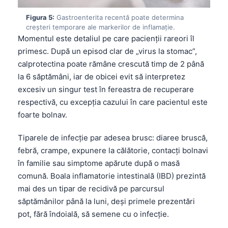
Figura 5:
Gastroenterita recentă poate determina
creșteri temporare ale markerilor de inflamație.
Momentul este detaliul pe care pacienții rareori îl
primesc. După un episod clar de „virus la stomac”,
calprotectina poate rămâne crescută timp de 2 până
la 6 săptămâni, iar de obicei evit să interpretez
excesiv un singur test în fereastra de recuperare
respectivă, cu excepția cazului în care pacientul este
foarte bolnav.
Tiparele de infecție par adesea brusc: diaree bruscă,
febră, crampe, expunere la călătorie, contacți bolnavi
în familie sau simptome apărute după o masă
comună. Boala inflamatorie intestinală (IBD) prezintă
mai des un tipar de recidivă pe parcursul
săptămânilor până la luni, deși primele prezentări
pot, fără îndoială, să semene cu o infecție.