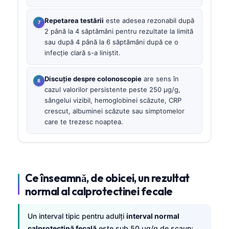
Repetarea testării
este adesea rezonabil după
2 până la 4 săptămâni pentru rezultate la limită
sau după 4 până la 6 săptămâni după ce o
infecție clară s-a liniștit.
Discuție despre colonoscopie
are sens în
cazul valorilor persistente peste 250 µg/g,
sângelui vizibil, hemoglobinei scăzute, CRP
crescut, albuminei scăzute sau simptomelor
care te trezesc noaptea.
Ce înseamnă, de obicei, un rezultat
normal al calprotectinei fecale
Un interval tipic pentru adulți
interval normal
calprotectină fecală
este sub 50 µg/g de scaun;