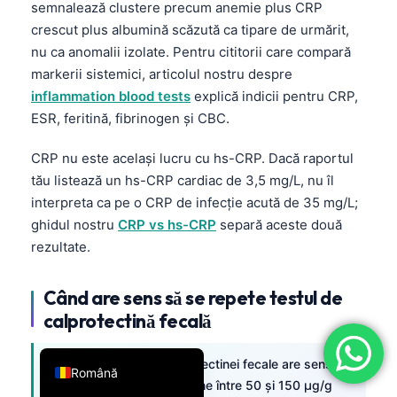
semnalează clustere precum anemie plus CRP
فارسی
crescut plus albumină scăzută ca tipare de urmărit,
简体中文
nu ca anomalii izolate. Pentru cititorii care compară
markerii sistemici, articolul nostru despre
Türkçe
inflammation blood tests
explică indicii pentru CRP,
Ελληνικά
ESR, feritină, fibrinogen și CBC.
Português
CRP nu este același lucru cu hs-CRP. Dacă raportul
Español
tău listează un hs-CRP cardiac de 3,5 mg/L, nu îl
Italiano
interpreta ca pe o CRP de infecție acută de 35 mg/L;
ghidul nostru
CRP vs hs-CRP
separă aceste două
עִבְרִית
rezultate.
Français
العربية
Când are sens să se repete testul de
Deutsch
calprotectină fecală
English
O a doua testare a calprotectinei fecale are sens
Română
pentru rezultatele borderline între 50 și 150 µg/g