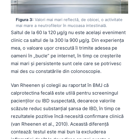
Figura 3:
Valori mai mari reflectă, de obicei, o activitate
mai mare a neutrofilelor în mucoasa intestinală.
Saltul de la 60 la 120 µg/g nu este același eveniment
clinic ca saltul de la 300 la 900 µg/g. Din experiența
mea, o valoare ușor crescută îi trimite adesea pe
oameni în „bucle” pe internet, în timp ce creșterile
mai mari și persistente sunt cele care se potrivesc
mai des cu constatările din colonoscopie.
Van Rheenen și colegii au raportat în BMJ că
calprotectina fecală este utilă pentru screeningul
pacienților cu IBD suspectată, deoarece valorile
scăzute reduc substanțial șansa de IBD, în timp ce
rezultatele pozitive încă necesită confirmare clinică
(van Rheenen et al., 2010). Această diferență
contează: testul este mai bun la excluderea