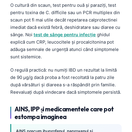
O cultură din scaun, test pentru ouă și paraziți, test
pentru toxina de C. difficile sau un PCR multiplex din
scaun pot fi mai utile decât repetarea calprotectinei
imediat dacă există febră, deshidratare sau diaree cu
sânge. Noi
test de sânge pentru infecție
ghidul
explică cum CRP, leucocitele și procalcitonina pot
adăuga semnale de urgență atunci când simptomele
sunt sistemice.
O regulă practică: nu numiți IBD un rezultat la limită
de 90 µg/g dacă proba a fost recoltată la patru zile
după vărsături și diareea s-a răspândit prin familie.
Reevaluați după vindecare dacă simptomele persistă.
AINS, IPP și medicamentele care pot
estompa imaginea
Norsk bokmål
Ślōnskŏ gŏdka
AINS precum ibuprofenul, naproxenul și