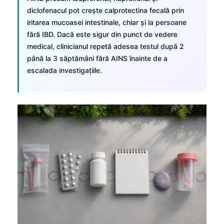
Frysk
diclofenacul pot crește calprotectina fecală prin
iritarea mucoasei intestinale, chiar și la persoane
Esperanto
fără IBD. Dacă este sigur din punct de vedere
Беларуская мова
medical, clinicianul repetă adesea testul după 2
până la 3 săptămâni fără AINS înainte de a
Татар теле
escalada investigațiile.
Кыргызча
ئۇيغۇرچە
Cebuano
Basa Jawa
ພາສາລາວ
Монгол
Afrikaans
العربية المغربية
Occitan