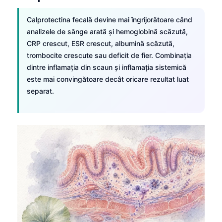
தமிழ்
Calprotectina fecală devine mai îngrijorătoare când
తెలుగు
analizele de sânge arată și hemoglobină scăzută,
CRP crescut, ESR crescut, albumină scăzută,
मराठी
trombocite crescute sau deficit de fier. Combinația
اردو
dintre inflamația din scaun și inflamația sistemică
este mai convingătoare decât oricare rezultat luat
বাংলা
separat.
Shqip
Magyar
Slovenščina
한국어
Polski
Lietuvių kalba
Русский
ქართული