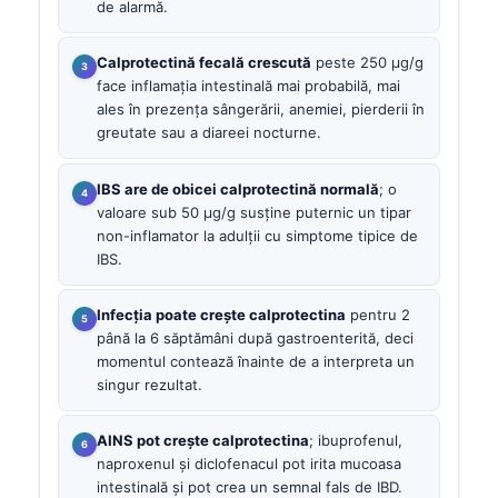
de alarmă.
Calprotectină fecală crescută
peste 250 µg/g
face inflamația intestinală mai probabilă, mai
ales în prezența sângerării, anemiei, pierderii în
greutate sau a diareei nocturne.
IBS are de obicei calprotectină normală
; o
valoare sub 50 µg/g susține puternic un tipar
non-inflamator la adulții cu simptome tipice de
IBS.
Infecția poate crește calprotectina
pentru 2
până la 6 săptămâni după gastroenterită, deci
momentul contează înainte de a interpreta un
singur rezultat.
AINS pot crește calprotectina
; ibuprofenul,
naproxenul și diclofenacul pot irita mucoasa
intestinală și pot crea un semnal fals de IBD.