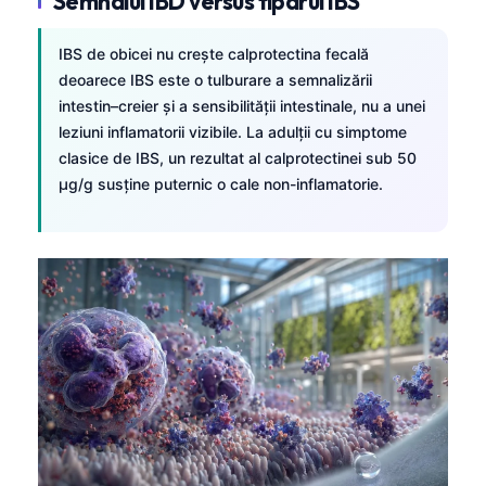
Semnalul IBD versus tiparul IBS
IBS de obicei nu crește calprotectina fecală
deoarece IBS este o tulburare a semnalizării
intestin–creier și a sensibilității intestinale, nu a unei
leziuni inflamatorii vizibile. La adulții cu simptome
clasice de IBS, un rezultat al calprotectinei sub 50
µg/g susține puternic o cale non-inflamatorie.