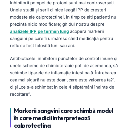
Inhibitorii pompei de protoni sunt mai controversați.
Català
Unele studii și serii clinice leagă IPP de creșteri
O‘zbekcha
modeste ale calprotectinei, în timp ce alți pacienți nu
Українська
prezintă nicio modificare; ghidul nostru despre
analizele IPP pe termen lung
acoperă markerii
አማርኛ
sanguini pe care îi urmăresc când medicația pentru
Kiswahili
reflux a fost folosită luni sau ani.
ភាសាខ្មែរ
Antibioticele, inhibitorii punctelor de control imune și
ဗမာစာ
unele scheme de chimioterapie pot, de asemenea, să
ไทย
schimbe tiparele de inflamație intestinală. Întrebarea
cea mai sigură nu este doar „care este valoarea ta?”,
Tagalog
ci și „ce s-a schimbat în cele 4 săptămâni înainte de
Tiếng Việt
recoltare”.
Bahasa Melayu
മലയാളം
Markerii sangvini care schimbă modul
în care medicii interpretează
ಕನ್ನಡ
calprotectina
ગુજરાતી