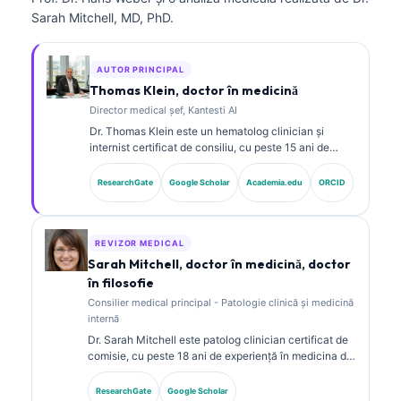
Sarah Mitchell, MD, PhD.
AUTOR PRINCIPAL
Thomas Klein, doctor în medicină
Director medical șef, Kantesti AI
Dr. Thomas Klein este un hematolog clinician și
internist certificat de consiliu, cu peste 15 ani de
experiență în medicina de laborator și analiză clinică
asistată de AI. În calitate de Chief Medical Officer la
ResearchGate
Google Scholar
Academia.edu
ORCID
Kantesti AI, el asigură supravegherea clinică a
acurateței medicale a rețelei neuronale proprietare.
Dr. Klein a publicat pe larg despre interpretarea
biomarkerilor și diagnosticul de laborator în domeniul
REVIZOR MEDICAL
medicinei de laborator.
Sarah Mitchell, doctor în medicină, doctor
în filosofie
Consilier medical principal - Patologie clinică și medicină
internă
Dr. Sarah Mitchell este patolog clinician certificat de
comisie, cu peste 18 ani de experiență în medicina de
laborator și analiza diagnostică. Deține certificări de
specialitate în chimie clinică și a publicat pe larg
ResearchGate
Google Scholar