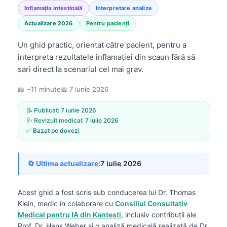
Inflamația intestinală
Interpretare analize
Actualizare 2026
Pentru pacienți
Un ghid practic, orientat către pacient, pentru a
interpreta rezultatele inflamației din scaun fără să
sari direct la scenariul cel mai grav.
📖 ~11 minute
📅
7 iunie 2026
📝 Publicat:
7 iunie 2026
🩺 Revizuit medical:
7 iulie 2026
✅ Bazat pe dovezi
🔄 Ultima actualizare:
7 iulie 2026
Acest ghid a fost scris sub conducerea lui
Dr. Thomas
Klein, medic
în colaborare cu
Consiliul Consultativ
Medical pentru IA din Kantesti
, inclusiv contribuții ale
Prof. Dr. Hans Weber și o analiză medicală realizată de Dr.