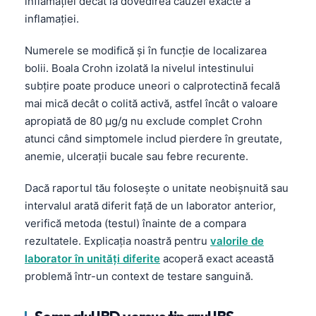
inflamației decât la dovedirea cauzei exacte a
inflamației.
Numerele se modifică și în funcție de localizarea
bolii. Boala Crohn izolată la nivelul intestinului
subțire poate produce uneori o calprotectină fecală
mai mică decât o colită activă, astfel încât o valoare
apropiată de 80 µg/g nu exclude complet Crohn
atunci când simptomele includ pierdere în greutate,
anemie, ulcerații bucale sau febre recurente.
Dacă raportul tău folosește o unitate neobișnuită sau
intervalul arată diferit față de un laborator anterior,
verifică metoda (testul) înainte de a compara
rezultatele. Explicația noastră pentru
valorile de
laborator în unități diferite
acoperă exact această
problemă într-un context de testare sanguină.