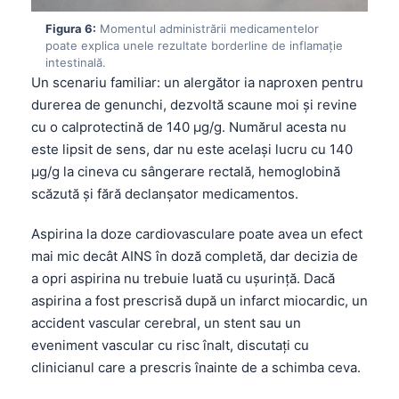
Gàidhlig
Figura 6:
Momentul administrării medicamentelor
Euskara
poate explica unele rezultate borderline de inflamație
Македонски јазик
intestinală.
Un scenariu familiar: un alergător ia naproxen pentru
Latviešu valoda
durerea de genunchi, dezvoltă scaune moi și revine
Galego
cu o calprotectină de 140 µg/g. Numărul acesta nu
অসমীয়া
este lipsit de sens, dar nu este același lucru cu 140
µg/g la cineva cu sângerare rectală, hemoglobină
සිංහල
scăzută și fără declanșator medicamentos.
سنڌي
Aspirina la doze cardiovasculare poate avea un efect
پښتو
mai mic decât AINS în doză completă, dar decizia de
a opri aspirina nu trebuie luată cu ușurință. Dacă
Slovenčina
aspirina a fost prescrisă după un infarct miocardic, un
accident vascular cerebral, un stent sau un
Hrvatski
eveniment vascular cu risc înalt, discutați cu
Suomi
clinicianul care a prescris înainte de a schimba ceva.
Қазақ тілі