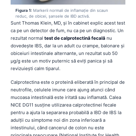
Figura 1:
Markerii normali de inflamație din scaun
reduc, de obicei, șansele de IBD activă.
Sunt Thomas Klein, MD, și în cabinet explic acest test
ca pe un detector de fum, nu ca pe un diagnostic. Un
rezultat normal
test de calprotectină fecală
nu
dovedește IBS, dar la un adult cu crampe, balonare și
obiceiuri intestinale alternante, un rezultat sub 50
µg/g este un motiv puternic să eviți panica și să
revizuiești calm tiparul.
Calprotectina este o proteină eliberată în principal de
neutrofile, celulele imune care ajung atunci când
mucoasa intestinală este iritată sau inflamată. Calea
NICE DG11 susține utilizarea calprotectinei fecale
pentru a ajuta la separarea probabilă a IBD de IBS la
adulții cu simptome noi din zona inferioară a
intestinului, când cancerul de colon nu este
principala preocupare (National Institute for Health