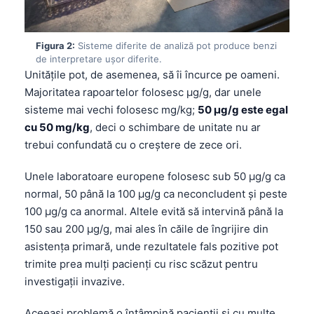
Figura 2:
Sisteme diferite de analiză pot produce benzi
de interpretare ușor diferite.
Unitățile pot, de asemenea, să îi încurce pe oameni.
Majoritatea rapoartelor folosesc µg/g, dar unele
sisteme mai vechi folosesc mg/kg;
50 µg/g este egal
cu 50 mg/kg
, deci o schimbare de unitate nu ar
trebui confundată cu o creștere de zece ori.
Unele laboratoare europene folosesc sub 50 µg/g ca
normal, 50 până la 100 µg/g ca neconcludent și peste
100 µg/g ca anormal. Altele evită să intervină până la
150 sau 200 µg/g, mai ales în căile de îngrijire din
asistența primară, unde rezultatele fals pozitive pot
trimite prea mulți pacienți cu risc scăzut pentru
investigații invazive.
Aceeași problemă o întâmpină pacienții și cu multe