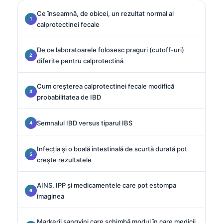
Ce înseamnă, de obicei, un rezultat normal al
calprotectinei fecale
De ce laboratoarele folosesc praguri (cutoff-uri)
diferite pentru calprotectină
Cum creșterea calprotectinei fecale modifică
probabilitatea de IBD
Semnalul IBD versus tiparul IBS
Infecția și o boală intestinală de scurtă durată pot
crește rezultatele
AINS, IPP și medicamentele care pot estompa
imaginea
Markerii sangvini care schimbă modul în care medicii