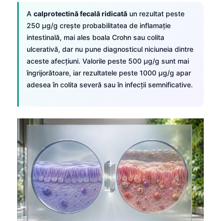
A
calprotectină fecală ridicată
un rezultat peste
250 µg/g crește probabilitatea de inflamație
intestinală, mai ales boala Crohn sau colita
ulcerativă, dar nu pune diagnosticul niciuneia dintre
aceste afecțiuni. Valorile peste 500 µg/g sunt mai
îngrijorătoare, iar rezultatele peste 1000 µg/g apar
adesea în colita severă sau în infecții semnificative.