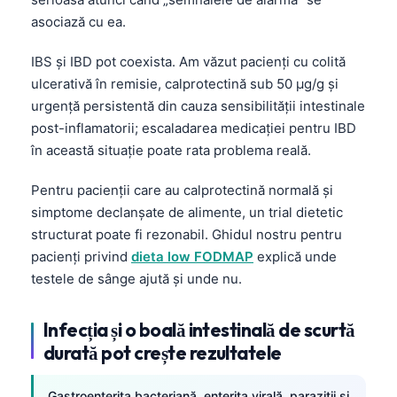
asociază cu ea.
IBS și IBD pot coexista. Am văzut pacienți cu colită
ulcerativă în remisie, calprotectină sub 50 µg/g și
urgență persistentă din cauza sensibilității intestinale
post-inflamatorii; escaladarea medicației pentru IBD
în această situație poate rata problema reală.
Pentru pacienții care au calprotectină normală și
simptome declanșate de alimente, un trial dietetic
structurat poate fi rezonabil. Ghidul nostru pentru
pacienți privind
dieta low FODMAP
explică unde
testele de sânge ajută și unde nu.
Infecția și o boală intestinală de scurtă
durată pot crește rezultatele
Gastroenterita bacteriană, enterita virală, paraziții și