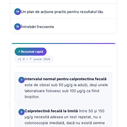
Un plan de acțiune practic pentru rezultatul tău
Întrebări frecvente
⚡ Rezumat rapid
v1.0 —
7 iunie 2026
Intervalul normal pentru calprotectina fecală
este de obicei sub 50 µg/g la adulți, deși unele
laboratoare folosesc sub 100 µg/g ca fiind
liniștitor.
Calprotectină fecală la limită
între 50 și 150
µg/g necesită adesea un test repetat, nu o
colonoscopie imediată, dacă nu există semne