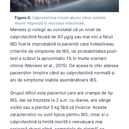
Figura 4:
Calprotectina crește atunci când celulele
imune migrează în mucoasa intestinală.
Menees și colegii au constatat că un nivel de
calprotectină fecală de 40 µg/g sau mai mic a făcut
IBD foarte improbabilă la pacienții care îndeplineau
criteriile de simptome de IBS, iar probabilitatea post-
test a scăzut la aproximativ 1% în multe scenarii
clinice (Menees et al., 2015). De aceea le ofer adesea
pacienților liniștire când au calprotectină normală și
ani de simptome stabile asemănătoare IBS.
Grupul dificil este pacientul care are crampe de tip
IBS, dar se trezește la 3 a.m. cu diaree, are sânge
vizibil sau a pierdut 5 kg fără să încerce. Aceste
caracteristici nu sunt tipice pentru IBS; chiar și o
calprotectină la limită merită o reevaluare mai
serioasă atunci când „semnalele de alarmă” se