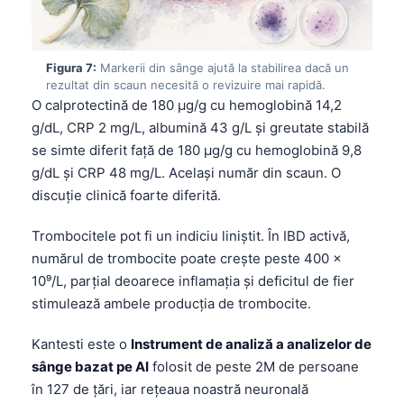
Čeština
日本語
Figura 7:
Markerii din sânge ajută la stabilirea dacă un
Eesti
rezultat din scaun necesită o revizuire mai rapidă.
Azərbaycan dili
O calprotectină de 180 µg/g cu hemoglobină 14,2
g/dL, CRP 2 mg/L, albumină 43 g/L și greutate stabilă
Bosanski
se simte diferit față de 180 µg/g cu hemoglobină 9,8
Svenska
g/dL și CRP 48 mg/L. Același număr din scaun. O
Српски језик
discuție clinică foarte diferită.
Íslenska
Trombocitele pot fi un indiciu liniștit. În IBD activă,
Հայերեն
numărul de trombocite poate crește peste 400 x
Bahasa Indonesia
10⁹/L, parțial deoarece inflamația și deficitul de fier
stimulează ambele producția de trombocite.
हिन्दी
Nederlands
Kantesti este o
Instrument de analiză a analizelor de
sânge bazat pe AI
folosit de peste 2M de persoane
Dansk
în 127 de țări, iar rețeaua noastră neuronală
Български