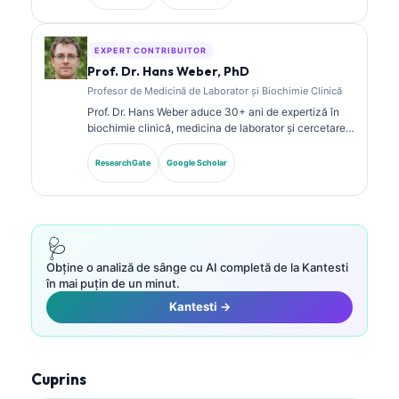
despre panouri de biomarkeri și analiza de laborator
în practica clinică.
EXPERT CONTRIBUITOR
Prof. Dr. Hans Weber, PhD
Profesor de Medicină de Laborator și Biochimie Clinică
Prof. Dr. Hans Weber aduce 30+ ani de expertiză în
biochimie clinică, medicina de laborator și cercetarea
biomarkerilor. Fost președinte al Societății Germane
de Chimie Clinică, se specializează în analiza
ResearchGate
Google Scholar
panourilor de diagnostic, standardizarea biomarkerilor
și medicina de laborator asistată de AI.
🩺
Obține o analiză de sânge cu AI completă de la Kantesti
în mai puțin de un minut.
Kantesti →
Cuprins