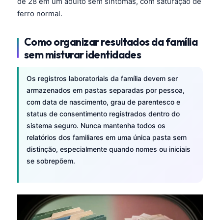
de 28 em um adulto sem sintomas, com saturação de
Čeština
ferro normal.
日本語
Eesti
Como organizar resultados da família
sem misturar identidades
Azərbaycan dili
Bosanski
Os registros laboratoriais da família devem ser
Svenska
armazenados em pastas separadas por pessoa,
com data de nascimento, grau de parentesco e
Српски језик
status de consentimento registrados dentro do
Íslenska
sistema seguro. Nunca mantenha todos os
Հայերեն
relatórios dos familiares em uma única pasta sem
distinção, especialmente quando nomes ou iniciais
Bahasa Indonesia
se sobrepõem.
हिन्दी
Nederlands
Dansk
Български