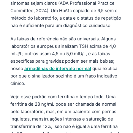
sintomas sejam claros (ADA Professional Practice
தமிழ்
Committee, 2024). Um HbA1c copiado de 6,5 sem o
método do laboratório, a data e o status de repetição
తెలుగు
não é suficiente para um diagnóstico cuidadoso.
मराठी
اردو
As faixas de referência não são universais. Alguns
laboratórios europeus sinalizam TSH acima de 4,0
বাংলা
mIU/L; outros usam 4,5 ou 5,0 mIU/L, e as faixas
Shqip
específicas para gravidez podem ser mais baixas;
Magyar
nosso
armadilhas do intervalo normal
guia explica
por que o sinalizador sozinho é um fraco indicativo
Slovenščina
clínico.
한국어
Vejo esse padrão com ferritina o tempo todo. Uma
Polski
ferritina de 28 ng/mL pode ser chamada de normal
Lietuvių kalba
pelo laboratório, mas, em um paciente com pernas
Русский
inquietas, menstruações intensas e saturação de
transferrina de 12%, isso não é igual a uma ferritina
ქართული