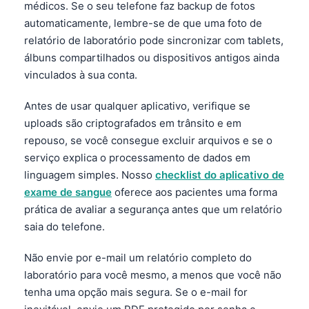
médicos. Se o seu telefone faz backup de fotos
Frysk
automaticamente, lembre-se de que uma foto de
Esperanto
relatório de laboratório pode sincronizar com tablets,
álbuns compartilhados ou dispositivos antigos ainda
Беларуская мова
vinculados à sua conta.
Татар теле
Кыргызча
Antes de usar qualquer aplicativo, verifique se
uploads são criptografados em trânsito e em
ئۇيغۇرچە
repouso, se você consegue excluir arquivos e se o
Cebuano
serviço explica o processamento de dados em
Basa Jawa
linguagem simples. Nosso
checklist do aplicativo de
exame de sangue
oferece aos pacientes uma forma
ພາສາລາວ
prática de avaliar a segurança antes que um relatório
Монгол
saia do telefone.
Afrikaans
Não envie por e-mail um relatório completo do
العربية المغربية
laboratório para você mesmo, a menos que você não
Occitan
tenha uma opção mais segura. Se o e-mail for