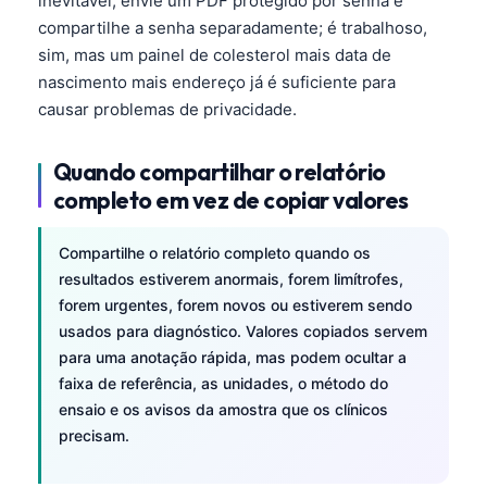
inevitável, envie um PDF protegido por senha e
Gàidhlig
compartilhe a senha separadamente; é trabalhoso,
Euskara
sim, mas um painel de colesterol mais data de
Македонски јазик
nascimento mais endereço já é suficiente para
causar problemas de privacidade.
Latviešu valoda
Galego
Quando compartilhar o relatório
অসমীয়া
completo em vez de copiar valores
සිංහල
سنڌي
Compartilhe o relatório completo quando os
resultados estiverem anormais, forem limítrofes,
پښتو
forem urgentes, forem novos ou estiverem sendo
usados para diagnóstico. Valores copiados servem
para uma anotação rápida, mas podem ocultar a
Slovenčina
faixa de referência, as unidades, o método do
Hrvatski
ensaio e os avisos da amostra que os clínicos
Suomi
precisam.
Қазақ тілі