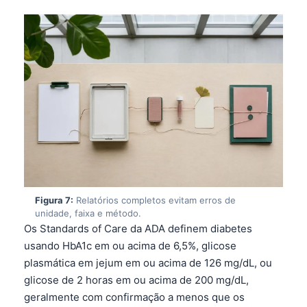
Català
O‘zbekcha
Українська
አማርኛ
Kiswahili
ភាសាខ្មែរ
ဗမာစာ
ไทย
Tagalog
Figura 7:
Relatórios completos evitam erros de
unidade, faixa e método.
Tiếng Việt
Os Standards of Care da ADA definem diabetes
Bahasa Melayu
usando HbA1c em ou acima de 6,5%, glicose
മലയാളം
plasmática em jejum em ou acima de 126 mg/dL, ou
glicose de 2 horas em ou acima de 200 mg/dL,
ಕನ್ನಡ
geralmente com confirmação a menos que os
ગુજરાતી