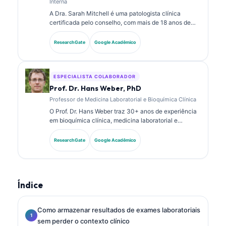
Interna
A Dra. Sarah Mitchell é uma patologista clínica
certificada pelo conselho, com mais de 18 anos de
experiência em medicina laboratorial e análise
diagnóstica. Ela possui certificações de
ResearchGate
Google Acadêmico
especialidade em química clínica e publicou
extensivamente sobre painéis de biomarcadores e
análise laboratorial na prática clínica.
ESPECIALISTA COLABORADOR
Prof. Dr. Hans Weber, PhD
Professor de Medicina Laboratorial e Bioquímica Clínica
O Prof. Dr. Hans Weber traz 30+ anos de experiência
em bioquímica clínica, medicina laboratorial e
pesquisa de biomarcadores. Ex-Presidente da
Sociedade Alemã de Química Clínica, ele se
ResearchGate
Google Acadêmico
especializa em análise de painéis diagnósticos,
padronização de biomarcadores e medicina
laboratorial assistida por IA.
Índice
Como armazenar resultados de exames laboratoriais
sem perder o contexto clínico