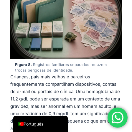
فارسی
简体中文
Română
Türkçe
Ελληνικά
Español
Figura 8:
Registros familiares separados reduzem
Italiano
trocas perigosas de identidade.
עִבְרִית
Crianças, pais mais velhos e parceiros
frequentemente compartilham dispositivos, contas
Français
de e-mail ou portais de clínica. Uma hemoglobina de
العربية
11,2 g/dL pode ser esperada em um contexto de uma
Deutsch
gravidez, mas ser anormal em um homem adulto, e
uma creatinina de 0,9 mg/dL tem um significado
English
diferente em uma criança pequena do que em um
Português
adulto de 95 kg.