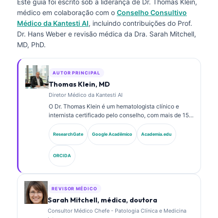
Este guia foi escrito sob a liderança de
Dr. Thomas Klein,
médico
em colaboração com o
Conselho Consultivo
Médico da Kantesti AI
, incluindo contribuições do Prof.
Dr. Hans Weber e revisão médica da Dra. Sarah Mitchell,
MD, PhD.
AUTOR PRINCIPAL
Thomas Klein, MD
Diretor Médico da Kantesti AI
O Dr. Thomas Klein é um hematologista clínico e
internista certificado pelo conselho, com mais de 15
anos de experiência em medicina laboratorial e
análise clínica assistida por IA. Como Diretor Médico
ResearchGate
Google Acadêmico
Academia.edu
na Kantesti AI, ele fornece supervisão clínica da
exatidão médica da rede neural proprietária. O Dr.
ORCIDA
Klein publicou extensivamente sobre interpretação
de biomarcadores e diagnósticos laboratoriais em
temas de medicina laboratorial.
REVISOR MÉDICO
Sarah Mitchell, médica, doutora
Consultor Médico Chefe - Patologia Clínica e Medicina