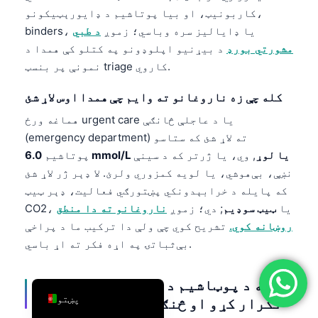
کاربونیټ، او بیا پوتاشیم د ډایورېټیکونو،
简体中文
binders، یا ډایالیز سره وباسي؛ زموږ
د طبي
Română
مشورتي بورډ
د بیړنیو اپلوډونو په کتلو کې همدا د
Türkçe
نمونې پر بنسټ triage کاروي.
Ελληνικά
کله چې زه ناروغانو ته وایم چې همدا اوس لاړ شئ
Português
هماغه ورځ urgent care یا د عاجلې څانګې
Español
(emergency department) ته لاړ شئ که ستاسو
6.0 mmol/L یا لوړ
, وي، یا ژرتر که د سینې
پوتاشیم
Italiano
نښې، بې‌هوشي، یا لویه کمزوري ولرئ. لا ډېر ژر لاړ شئ
עִבְרִית
که پایله د خرابېدونکي پښتورګي فعالیت، ډېر ټیټ
Français
CO2، یا
ټیټ سوډیم
; دي؛ زموږ
ناروغانو ته دا منطق
روښانه کوي.
تشریح کوي چې ولې دا ترکیب ما د پراخې
العربية
بې‌ثباتۍ په اړه فکر ته اړ باسي.
Deutsch
English
کله د پوټاشیم د وینې ازموینه بیا
پښتو
تکرار کړو او څنګه یې سم ترسره کړو