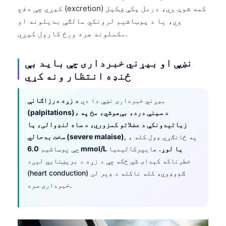
O‘zbekcha
کېږي چې دفع (excretion) کمه شوې وي، درمل پکې ښکېل
وي، یا د پوټاشیم لرونکي مالګې بدیلونه او
Українська
مکملونه هره ورځ کارول کېږي.
አማርኛ
Kiswahili
نښې او بیړني خبرداری چې باید بې
ځنډه انتظار ونه کړي
ភាសាខ្មែរ
ဗမာစာ
بیړني خبرداری نښې دا دي
د زړه درزاګانې
ไทย
(palpitations)، د سینې درد، بې‌هوشي، مخ په
Tagalog
زیاتېدونکې د عضلاتو کمزوري، د ساه لنډوالی، یا
, ، په ځانګړي ډول کله
سخت بدحالي (severe malaise)
Tiếng Việt
6.0 mmol/L یا لوړ
. هایپرکالیمیا
چې پوټاشیم
Bahasa Melayu
خطرناکه کېدای شي ځکه چې د زړه د برېښنايي لېږد
(heart conduction) ګډوډوي، کله ناکله د ډېر لږ
മലയാളം
خبرداری سره.
ಕನ್ನಡ
ગુજરાતી
தமிழ்