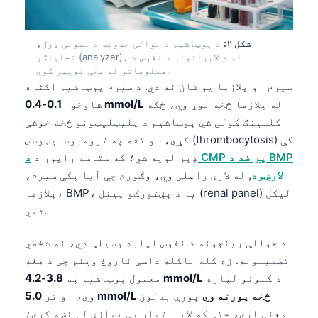
شکل ۲:
د پوټاشیم د حوالې حدونه د نمونې ډول،
تحلیلګر (analyzer)، او د لابراتوار د نفوس د
معلوماتو له مخې توپیر کوي.
سیرم او پلازما یو شان نه دي. د سیرم پوټاشیم اکثره
له پلازما څخه لوړ وي، ځکه
0.1-0.4 mmol/L
شاوخوا
کلټینګ کولی شي پوټاشیم د پلیټلیټونو څخه خوشې
کړي، او تشه په ترومبوسایټوسس (thrombocytosis) کې
ډېر لویه شي؛ که ستاسو راپور د
د CMP پر ضد د BMP
لارښود
, له لارې راغلی وي، وګورئ چې آیا پکې سیرم،
پلازما، BMP، یا د پښتورګو پینل (renal panel) لیکل
شوي.
د حوالې رینجونه د نفوس لپاره وسیلې دي، نه شخصي
تضمینونه. زه کله ناکله داسې ناروغ وینم چې د هغه
د کلونو لپاره
3.8-4.2 mmol/L
معمول پوټاشیم په
5.0 mmol/L څخه پورته وي
پورې بدلون
وي، او تر
معنی لري، حتی که لابراتوار یې یوازې لږ نښه کړي؛