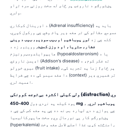
Gàidhlig
پښتورګو د ناروغۍ پر ځای له سخت روزنې سره تړاو
Euskara
ولري.
Македонски јазик
د اډرینال کم‌کاري (Adrenal insufficiency) باید په
Latviešu valoda
عمومي مقالو کې تر هغه ډېر پام وشي چې ورکول کېږي.
Galego
کله چې زه
لوړ پوټاشیم او ټیټ سوډیم، ټیټ د وینې
فشار، ستړیا، او د وزن کمښت
, ووینم، زه د
অসমীয়া
هایپوایلډوسټرونیزم (hypoaldosteronism) یا د
සිංහල
اډیسن ناروغي (Addison's disease) ته فکر کوم، د
سنڌي
مېوې خوړلو (fruit intake) پر ځای؛ زما په تجربه کې،
دا هغه سیمو کې ده چې شرایط (context) تر شمېرې ډېر
اهمیت لري.
Slovenčina
ولې کیلې اکثره بې‌توجه کوونکې (distraction) وي
Hrvatski
400-450 mg پوټاشیم لري
, ،
یوه کیله په نږدې ډول
Suomi
چې یوازې د دې لپاره بس نه ده چې په هغه کس کې چې د
Қазақ тілі
پښتورګو کار یې نورمال وي، سخت هایپرکالیمیا
Català
(hyperkalemia) رامنځته کړي. غذا اصلي لامل هغه وخت