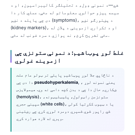
شي—د نمونې ډول، د تحلیلګر کالیبراسیون، او د
سیمه ییزو حوالوي معلوماتو له مخې. عملي کار دا
دی چې پایله د نښو (symptoms)، د پښتورګو نښو
(kidney markers)، او د تکراري ازموینې د پلان له
مخې تشریح کړئ، نه یوازې د سره فونټ له مخې.
غلط لوړ پوټاشیم: د نمونې ستونزې چې
ازموینه غولوي
د ناڅاپي جلا لوړ پوټاشیم پایلې تر ټولو عام علت
, ، یعنې نمونه لوړ
pseudohyperkalemia
دا دی چې
ښکاري، حال دا چې د بدن کچه داسې نه وي. هیمولایزس
(hemolysis)، ستونزمن راټولول، پلیټلیټونه،
سپینې حجرې (white cells)، یا د ټیوب ککړتیا کولی
شي راپور شوې شمېرې دومره لوړې کړي چې رښتینی
وېرې ته لاره هواره کړي.