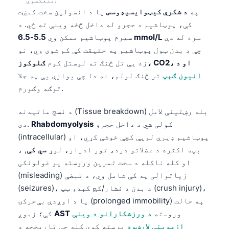
Frysk
په
د شکرې کیټوایسیډوسس
یا د انسولین سخت کمښت
کې، پوټاشیم د حجرو له داخل څخه وینې ته ځي. د
Esperanto
سره له دې
5.5-6.5 mmol/L
سیرم پوټاشیم ممکن وي
Беларуская мова
چې د بدن ټول پوټاشیم په حقیقت کې کم شوی وي، نو
Татар теле
ګلوکوز، CO2، او د
زه یې تل څنګ ته لوستل کوم
انیون ګېپ
تر څنګ لولم، نه دا چې یوازې یې په جلا
Кыргызча
توګه وګورم.
ئۇيغۇرچە
د نسج ماتېدنه (Tissue breakdown) بله رښتینې لامل
Cebuano
کولی شي د داخل حجرو
Rhabdomyolysis
دی.
Basa Jawa
(intracellular) پوټاشیم ډېرې لویې کچې خوشې کړي، او
ພາສາລາວ
بڼه اکثره د عضلاتو درد، تور ادرار، لوړ
سي کې
, ،
او کله ناکله د سخت تمرین وروسته یو غولونکی
Монгол
(misleading) زیاتوالی په کې شامل وي، د قبضې
Afrikaans
(seizures)، د بدن د فشار/کچ کېدو ټپ (crush injury)،
العربية المغربية
یا د اوږدې بې‌حرکۍ (prolonged immobility) په حالت
Occitan
وروسته
د ورزشکارانو د وینې
AST
کې؛ زموږ
ازموینې لارښود
مرسته کوي کله چې تاریخچه د