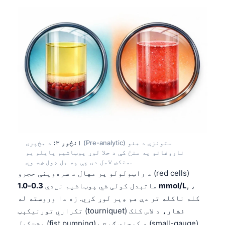
انځور ۳:
د مخ‌پری (Pre-analytic) ستونزې د هغو
ناروغانو په منځ کې د جلا لوړ پوټاشیم پایلو یو
مخکښ لامل دی چې په بل ډول ښه وي.
د راټولولو پر مهال د سره‌وینې حجرو (red cells)
, ،
0.3-1.0 mmol/L
ماتېدل کولی شي پوټاشیم نږدې
کله ناکله تر دې هم ډېر لوړ کړي. زه دا وروسته له
تکراري تورنيکېټ (tourniquet) فشار، د لاس کلک
مشت‌کول (fist pumping)، د کوچني ګیج (small-gauge)