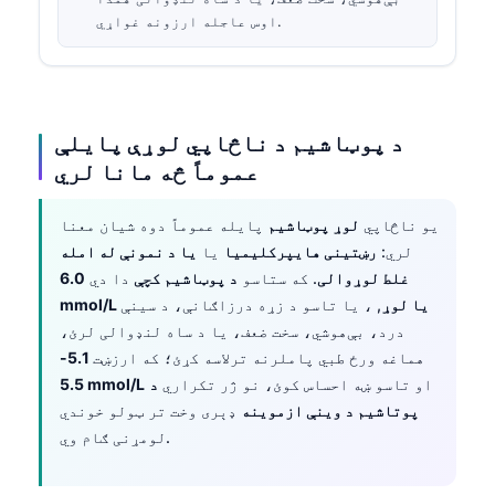
اوس عاجله ارزونه غواړي.
د پوټاشیم د ناڅاپي لوړې پایلې
عموماً څه مانا لري
یو ناڅاپي
لوړ پوټاشیم
پایله عموماً دوه شیان معنا
لري:
رښتینی هایپرکلیمیا
یا
یا د نمونې له امله
غلط لوړوالی
. که ستاسو
د پوټاشیم کچې
دا دي
6.0
mmol/L یا لوړ
, ، یا تاسو د زړه درزاګانې، د سینې
درد، بې‌هوشي، سخت ضعف، یا د ساه لنډوالی لرئ،
هماغه ورځ طبي پاملرنه ترلاسه کړئ؛ که ارزښت
5.1-
او تاسو ښه احساس کوئ، نو ژر تکراري
د
5.5 mmol/L
پوتاشیم د وینې ازموینه
ډېری وخت تر ټولو خوندي
لومړنی ګام وي.