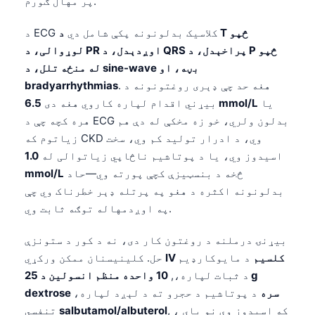
پر مهال ګورم.
日本語
Eesti
د ECG کلاسیک بدلونونه پکې شامل دي
د T څپو
لوړوالی، د PR اوږدېدل، د QRS پراخېدل، د P څپو
Azərbaycan dili
له منځه تلل، د sine-wave بڼه، او
Bosanski
. هغه حد چې ډېری روغتونونه د
bradyarrhythmias
Svenska
یا
6.5 mmol/L
بیړني اقدام لپاره کاروي هغه دی
هره کچه چې د ECG بدلون ولري، خو زه مخکې له دې هم
Српски језик
زیاتوم که CKD وي، د ادرار تولید کم وي، سخت
Íslenska
اسیدوز وي، یا د پوتاشیم ناڅاپي زیاتوالی له
1.0
Հայերեն
څخه د بنسټیزې کچې پورته وي—حاد
mmol/L
بدلونونه اکثره د هغو په پرتله ډېر خطرناک وي چې
Bahasa Indonesia
په اوږدمهاله توګه ثابت وي.
हिन्दी
Nederlands
بیړنۍ درملنه د روغتون کار دی، نه د کور د ستونزې
IV کلسیم
د مایوکارډیم
حل. کلینیسنان ممکن ورکړي
Dansk
د ثبات لپاره،,
10 واحده منظم انسولین د 25 g
Български
dextrose سره
د پوتاشیم د حجرو ته د لېږد لپاره،
فارسی
, ، که اسیدوز وي نو بای
salbutamol/albuterol
تنفسي