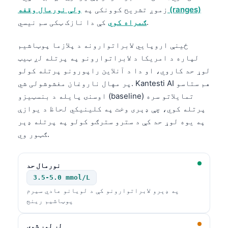
زموږ تشریح کوونکی په
ولې نورمال وقفه (ranges)
کې دا نازک ټکی سم نیسي.
ګمراه کوي
ځینې اروپایي لابراتوارونه د پلازما پوټاشیم
لپاره د امریکا د لابراتوارونو په پرتله لږ ټیټ
لوړ حد کاروي، او دا د آنلاین راپورونو پرتله کولو
پر مهال ناروغان مغشوشولی شي. Kantesti AI هم ستاسو
اوسنۍ پایله د بنسټیزو (baseline) تمایلاتو سره
پرتله کوي، چې ډېری وخت په کلینیکي لحاظ د یوازې
په یوه لوړ حد کې د سترو سترګو کولو په پرتله ډېر
ګټور وي.
نورمال حد
3.5-5.0 mmol/L
په ډېرو لابراتوارونو کې د لویانو عادي سیرم
پوټاشیم رینج
لږ لوړ شوی