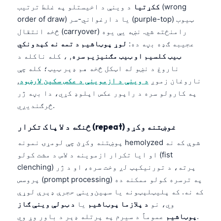
ککړتیا
د وینې د اخیستلو په غلط ترتیب (wrong
order of draw) یا د ارغواني-سر (purple-top) ټیوب
څخه انتقال (carryover) رامنځته شي. نښه یې یوه
عجیبه ګډه بڼه ده:
لوړ پوټاشیم د تمه نه کېدونکي
ټیټ کلسیم او ټیټ مګنیزیم سره
, ، کله ناکله د
ناروغ د نښو له اټکل څخه هم ډېر ټیټ؛ کله چې
ناروغان زموږ
د وینې د ازموینې د عکس سکین لارښود
,
په کارولو سره د راپور عکس اپلوډ کړي، دا بڼه ژر
څرګندیږي.
څنګه د لا پاک تکرار (repeat) غوښتنه وکړو
پوښتنه وکړئ چې لومړۍ نمونه hemolyzed شوې که نه
او ایا تکرار ازموینه د لاس د مشت کولو (fist
clenching) پرته، د تورنيکېټ لږ وخت سره، او د ژر
پروسس (prompt processing) په ترسره کولو ممکنه ده
که نه. که پلیټلېټونه یا سپین‌وینې حجرې ډېرې لوړې
وي، نو
د پلازما پوټاشیم
یا
د ټولې وینې ګاز
عموماً د سیرم په پرتله ډېر د باور وړ وي.
پوټاشیم