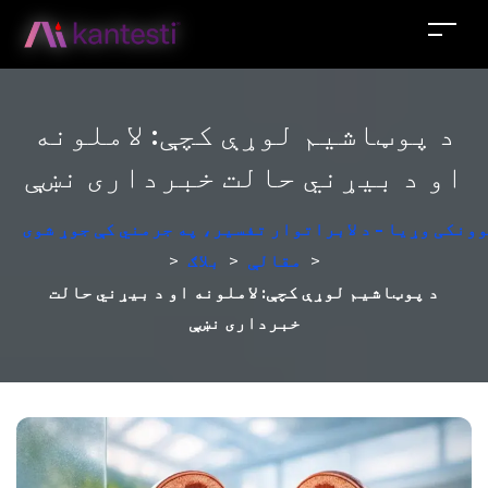
د پوټاشیم لوړې کچې: لاملونه
او د بیړني حالت خبرداری نښې
ونکی وړیا - د لابراتوار تفسیر، په جرمني کې جوړ شوی
>
مقالې
>
بلاګ
>
د پوټاشیم لوړې کچې: لاملونه او د بیړني حالت
خبرداری نښې