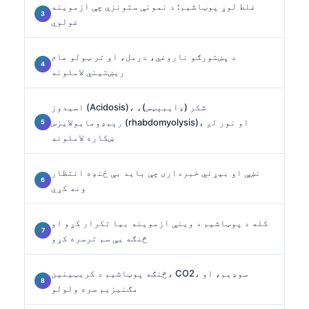
غلط لوړ پوټاشیم: د نمونې ستونزې چې ازموینه
غولوي
د پښتورګو ناروغي، درمل، او تر ټولو عام
ریښتیني لاملونه
اسیدوز (Acidosis)، شکر (ډایبېټس)،
رېبډومایولایزس (rhabdomyolysis)، او نور لږ
ښکاره لاملونه
نښې او بیړني خبرداری چې باید بې ځنډه انتظار
ونه کړي
کله د پوټاشیم د وینې ازموینه بیا تکرار کړو او
څنګه یې سم ترسره کړو
څنګه پوټاشیم د کریټینین، CO2، سوډیم، او
مګنیزیم سره ولولو