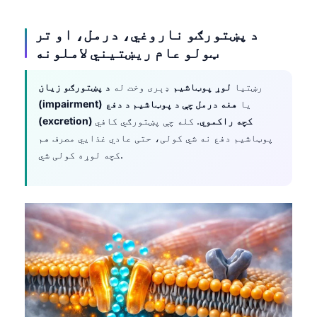
د پښتورګو ناروغي، درمل، او تر
ټولو عام ریښتیني لاملونه
رښتیا
لوړ پوټاشیم
ډېری وخت له
د پښتورګو زیان
یا
هغه درمل چې د پوټاشیم د دفع
(impairment)
(excretion) کچه راکموي
. کله چې پښتورګي کافي
پوټاشیم دفع نه شي کولی، حتی عادي غذایي مصرف هم
کچه لوړه کولی شي.