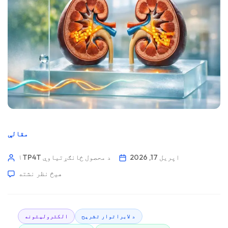
مقالې
اپریل 17, 2026
۱TP4T د محصول ځانګړتیاوې
هیڅ نظر نشته
د لابراتوار تشریح
الکترولیتونه