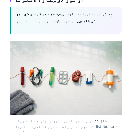
په څو ورځو کې کود وکړي.
پوټاشیم هم کېدای شي لوړ
له حجرو څخه بهر ته انتقالېږي.
شي ځکه چې
Norsk bokmål
شکل ۵:
ځینې د پوټاشیم لوړې پایلې د ساده زیات
خوراک پر ځای د حجرو له لوري بیا وېش (redistribution)
Ślōnskŏ gŏdka
منعکسوي.