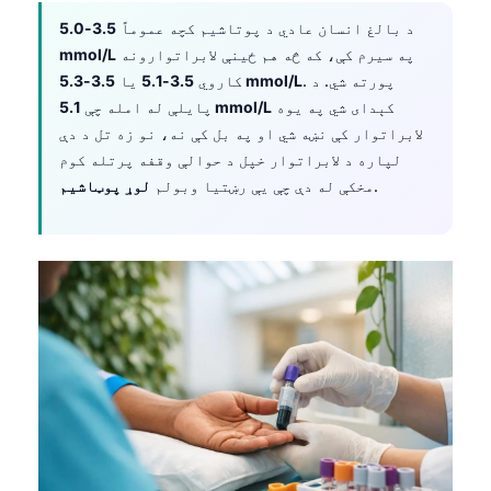
د بالغ انسان عادي د پوتاشیم کچه عموماً
3.5-5.0
په سیرم کې، که څه هم ځینې لابراتوارونه
mmol/L
. پورته شي. د
3.5-5.3 mmol/L
کاروي
3.5-5.1
یا
کېدای شي په یوه
5.1 mmol/L
پایلې له امله چې
لابراتوار کې نښه شي او په بل کې نه، نو زه تل د دې
لپاره د لابراتوار خپل د حوالې وقفه پرتله کوم
.
مخکې له دې چې یې رښتیا وبولم
لوړ پوټاشیم