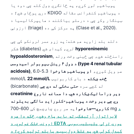
پوټاشیم لوړ کړي، په ځانګړي ډول کله چې دوه یا
درې یوځای شي؛ د KDIGO د پوټاشیم کنفرانس مقاله
ټینګار وکړ چې د درملو بیاکتنه د هایپرکالیمیا د
ارزونې (triage) په مرکز کې ده (Clase et al., 2020).
دلته بله زاویه هم شته: په زړو عمر لرونکو کې چې
hyporeninemic
شکر (diabetes) لري، کېدای شي
, رامنځته شي، چې ځینې وخت ورته
hypoaldosteronism
د ډول ۴ رینل ټیوبولر اسیدوسس (type 4 renal tubular
, هم ویل کېږي،
او پوټاشیم شاوخوا
5.3-6.0
acidosis)
22 mmol/L څخه ښکته
د بای کاربونیټ
mmol/L
(bicarbonate) له کچې سره
حتی مخکې له دې چې
creatinine ډېر ډراماتیک ښکاره شي. دا هماغه ناروغ
وي چې ډېر وخت د پوټاشیم-کلورایډ مالګې بدیلونه
د
په هر ربع چای‌چمچ کې 600-700 mg
کاروي—شاوخوا
لابراتوار آرتیفکټ ته باید پام وشي، ځکه دا هره
اوونۍ خلک غولوي. د EDTA پورې تړلې پلیټلېټ ټوټې
کېدل کولی شي په غلط ډول ټیټه پایله تولید کړي؛ د