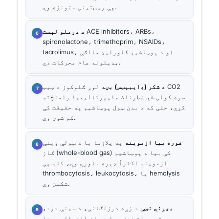
چې ریښتینی ستونزه وي.
ACE inhibitors، ARBs،
د درملو لېست
spironolactone، trimethoprim، NSAIDs،
tacrolimus، او د پوټاشیم کلورایډ مالګې
بدیلونه عام محرکات دي.
د شکر (ډایبېټس) بڼه
لوړ ګلوکوز د ټیټ CO2
سره کولی شي خطرناک هایپرکالیمیا رامنځته
کړي، حتی که د بدن ټول پوټاشیم په حقیقت کې
کم شوی وي.
غوره بیا ازموینه
په پلازما یا د ټولې وینې
ګاز (whole-blood gas) کې بیا د پوټاشیم
ازموینه اکثراً ډېره باوري وي، کله چې
thrombocytosis، leukocytosis، یا hemolysis
شکمن وي.
بیړني نښې
د زړه درزاګانې، د سینې درد،
بې‌هوشي، سخت ضعف، یا د ساه لنډوالی همدا