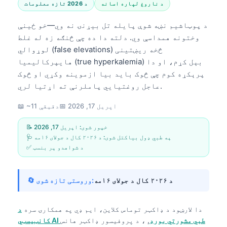
د ناروغ لپاره اسانه
د 2026 تازه معلومات
د پوټاشیم نښه شوې پایله تل بیړنۍ نه وي—خو ځینې
وختونه همداسې وي. دلته دا ده چې څنګه زه له غلط
لوړوالي (false elevations) څخه ریښتینی
هایپرکالیمیا (true hyperkalemia) بېل کړم، او دا
پرېکړه کوم چې څوک باید بیا ازموینه وکړي او څوک
عاجل روغتیايي پاملرنې ته اړتیا لري.
اپریل 17, 2026
📅
📖 ~11 دقیقې
📝 خپور شوی:
اپریل 17, 2026
🩺 په طبي ډول بیاکتل شوی:
د ۲۰۲۶ کال د جولای ۱۶مه
✅ د شواهدو پر بنسټ
د ۲۰۲۶ کال د جولای ۱۶مه
🔄 وروستی تازه شوی:
دا لارښود د
ډاکټر توماس کلاین، ایم ډي
په همکارۍ سره
د
کانټیسټي AI طبي مشورتي بورډ
, ، د پروفیسور ډاکټر هانس