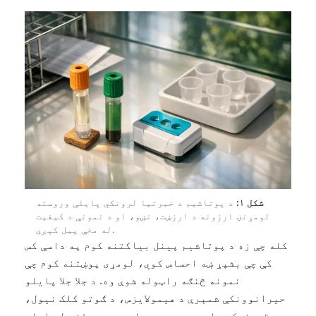
شکل ۱:
د پوتاشیم د خبرتیا لرونکي پایلې وروسته
لومړنۍ ارزونه د ارزښت، نښو، او د نمونې د کیفیت
له مخې پیل کېږي.
کله چې زه د پوتاشیم پینل بیاکتنه کوم په داسې کس
کې چې بشپړ ښه احساس کوي، لومړی پوښتنه کوم چې
نمونه څنګه راټوله شوې وه. د جلا جلا پایلو
حیرانوونکې شمېرې د هیمولایزس، د ګوتو کلک نیول،
د تورنیکیټ اوږده موده، یا د پروسس ځنډ له امله