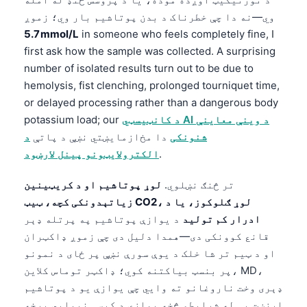
وي—نه دا چې خطرناک د بدن پوتاشیم بار وي؛ زموږ
5.7 mmol/L
in someone who feels completely fine, I
first ask how the sample was collected. A surprising
number of isolated results turn out to be due to
hemolysis, fist clenching, prolonged tourniquet time,
or delayed processing rather than a dangerous body
د کانټیسټي AI د وینې معاینې
potassium load; our
شنونکی
دا مخ‌ازمایښتي نښې د پاتې
د
.
الکترولایټونو پینل لارښود
تر څنګ نښلوي.
لوړ پوتاشیم او د کریټینین
زیاتېدونکی کچه، ټیټ CO2، لوړ ګلوکوز، یا د
ادرار کم تولید
د یوازې پوتاشیم په پرتله ډېر
قانع کوونکی دی—همدا دلیل دی چې زموږ ډاکټران
او د ټیم تر شا خلک د یوې سورې نښې پر ځای د نمونو
پر بنسټ بیاکتنه کوي؛ ډاکټر توماس کلاین، MD،
ډېری وخت ناروغانو ته وایي چې یوازې یو د پوتاشیم
ارزښت بې له شرایطو څخه یوازې د کیسې نیمایي برخه