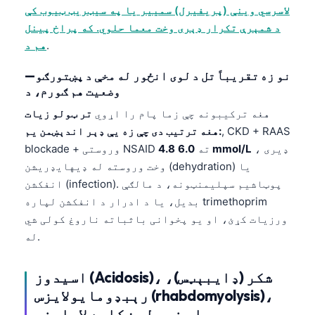
لاسرسي وینې (پریفیرل) سمییر یا په سیټریټ ټیوب کې
د شمېرې تکرار ډېری وخت معما حلوي. که پراخ پینل
.
هم د
—نو زه تقریباً تل د لوی انځور له مخې د پښتورګو
وضعیت هم ګورم، د
هغه ترکیبونه چې زما پام را اړوي
تر ټولو زیات
, CKD + RAAS
هغه ترتیب دی چې زه یې ډېر اندېښمن یم:
، ډیری
6.0 mmol/L
ته
4.8
blockade + وروستی NSAID
وخت وروسته له ډیهایډریشن (dehydration) یا
انفکشن (infection). پوټاشیم سپلیمنټونه، د مالګې
بدیل، یا د ادرار د انفکشن لپاره trimethoprim
ورزیات کړئ، او یو پخوانی باثباته ناروغ کولی شي
له.
اسیدوز (Acidosis)، شکر (ډایبېټس)،
رېبډومایولایزس (rhabdomyolysis)،
او نور لږ ښکاره لاملونه