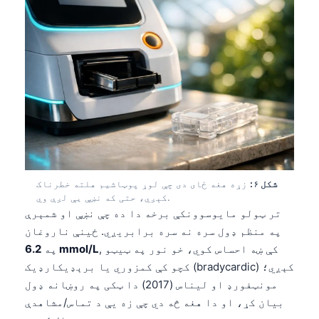
తెలుగు
मराठी
اردو
বাংলা
Shqip
Magyar
Slovenščina
شکل ۶:
زړه هغه ځای دی چې لوړ پوټاشیم هلته خطرناک
한국어
کېږي، حتی که نښې یې لږې وي.
Polski
تر ټولو مایوسوونکې برخه دا ده چې نښې او شمېرې
په منظم ډول سره نه سره برابریږي. ځینې ناروغان
Lietuvių kalba
, کې ښه احساس کوي، خو نور په ټیټو
6.2 mmol/L
په
Русский
کچو کې کمزوري یا برېډیکارډیک (bradycardic) کېږي؛
ქართული
مونټفورډ او لیناس (2017) دا ټکی په روښانه ډول
بیان کړ، او دا هغه څه دي چې زه یې د تماس/مشاهدې
Čeština