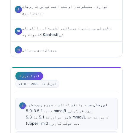
خواړه، مکملونه، او هغه افسانې چې ناروغان
لومړی اوري
د څېړنې پر بنسټ د پوټاشیم تشریح او راتلونکې
ګامونه په Kantesti کې
پوښتل شوې پوښتنې
⚡ لنډ لنډیز
اپریل 17, 2026
v1.0 —
نورمال حد
د بالغو کسانو د سیرم پوټاشیم
عموماً 3.5-5.0 mmol/L وي، خو ځینې
لابراتوارونه 5.1 یا 5.3 mmol/L د پورته حد
(upper limit) په توګه کاروي.