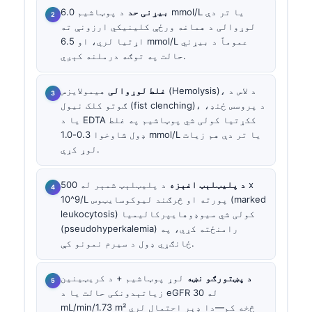
بیړنی حد
د پوټاشیم 6.0 mmol/L یا تر دې
لوړوالی د هماغه ورځې کلینیکي ارزونې ته
اړتیا لري، او 6.5 mmol/L عموماً د بیړني
حالت په توګه درملنه کېږي.
غلط لوړوالی
هیمولایزس (Hemolysis)، د لاس د
ګوتو کلک نیول (fist clenching)، د پروسس ځنډ،
یا د EDTA ککړتیا کولی شي پوټاشیم په غلط
ډول شاوخوا 0.3-1.0 mmol/L یا تر دې هم زیات
لوړ کړي.
د پلیټلېټ اغېزه
د پلیټلېټ شمېر له 500 x
10^9/L پورته او څرګند لیوکوسایټوس (marked
leukocytosis) کولی شي سیوډوهایپرکالیمیا
(pseudohyperkalemia) رامنځته کړي، په
ځانګړي ډول د سیرم نمونو کې.
د پښتورګو نښه
لوړ پوټاشیم + د کریټینین
زیاتېدونکی حالت یا د eGFR له 30
mL/min/1.73 m² څخه کم—دا ډېر احتمال لري