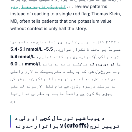
review patterns
ده.
کلینیکي تایید معیارونو
instead of reacting to a single red flag; Thomas Klein,
MD, often tells patients that one potassium value
without context is only half the story.
د ۲۰۲۶ کال د اپرېل ۱۷ پورې، زما عملي حد ساده دی:
عموماً یو محتاط تکرار غواړي،,
5.5-
5.1-5.4 mmol/L
ژر د ډاکټر/کلینیسین بیاکتنه غواړي،
5.9 mmol/L
6.0 mmol/L یا تر دې پورته
هېڅکله باید له پامه
او
ونه غورځول شي. که پایله د سکرینینګ له لارې راغلې
وي نه د نښو له امله، نو په راتلونکو څو برخو کې
به مرسته درسره وکړي چې عام غلط الارمونه له هغو
پېښو جلا کړئ چې واقعاً عاجله پاملرنې ته اړتیا
لري.
د پوټاشیم نورمال کچې او ولې د
لابراتوار حدونه (cutoffs) توپیر لري