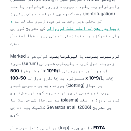
راټولولو وسایلو، د ټیوب د زورور شیکولو، یا هغه
وخت ګورم چې نمونه د سینټریفیوژ (centrifugation)
تر مخکې ډېر وخت پاتې شي؛ زموږ مقاله په
د
ډیهایډریشن له امله غلط لوړوالی
کې تشریح کوي چې
ولې متمرکزه یا ستونزمنې نمونې ډېر د خطا احتمال
لري.
ترومبوسایټوسس
یا
لیوکوسایټوس
کولی شي د
Marked
سیرم (serum) ازموینه غول کړي. د پلیټلېټ شمېرنې
او ډېر لوړ سپین‌وینې
500 x 10^9/L
له شاوخوا
, څخه
50-100 x 10^9/L
شمېرنې، په ځانګړي ډول له
پورته، ښايي د ټوټې کېدو (clotting) پر مهال
پوټاشیم خوشې کړي، نو د سیرم کچه لوړه ښکاري
پداسې حال کې چې پلازما (plasma) نورمال وي؛ دا هغه
کلاسیک بڼه ده چې Sevastos et al. (2006) یې تشریح
کړې.
یو لږ پېژندل شوی جال (trap) دا دی چې
د EDTA