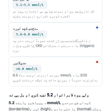
5.1-5.5 mmol/L
که ناروغ ښه وي او نمونه ښایي بې اعتباره وي، نو
اکثره لومړی تکراري ازموینه وکړئ
منځنۍ کچه لوړه
5.6-6.0 mmol/L
د ډاکټر/کلینیسین ژر کتنه عموماً اړینه ده، په
ځانګړي ډول د CKD یا د درملو د محرکاتو (triggers)
سره
جدي/لوړ
>6.0 mmol/L
بیړنۍ ارزونه اړینه ده؛ 6.5 mmol/L یا د ECG
بدلونونه عموماً د بیړني حالت په توګه درملنه کېږي
ولې یوه لابراتوار 5.2 نښه کوي او بل یې نه
کېدای شي سرحدي
5.2 mmol/L
د پوټاشیم پایله
(borderline)، لوړ (high)، یا حتی عادي (normal) وبلل