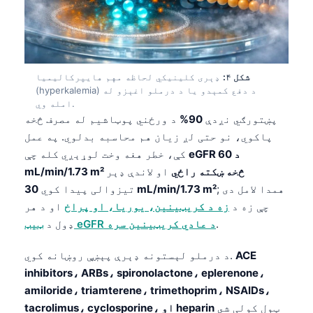
شکل ۴:
ډېری کلینیکي لحاظه مهم هایپرکالیمیا
(hyperkalemia) د دفع کمېدو یا د درملو اغېزو له
امله وي.
پښتورګي نږدې
90%
د ورځني پوټاشیم له مصرف څخه
پاکوي، نو حتی لږ زیان هم محاسبه بدلوي. په عمل
eGFR د 60
کې، خطر هغه وخت لوړېږي کله چې
mL/min/1.73 m² څخه ښکته راځي
او لاندې ډېر
; همدا لامل دی
30 mL/min/1.73 m²
تیزوالی پیدا کوي
چې زه د
زه د کریټینین، یوریا، او پراخ
او د هر
.
ټیټ eGFR د عادي کریټینین سره
ډول د
ACE
د درملو لېستونه ډېرې پېښې روښانه کوي.
inhibitors، ARBs، spironolactone، eplerenone،
amiloride، triamterene، trimethoprim، NSAIDs،
ټول کولی شي
tacrolimus، cyclosporine، او heparin