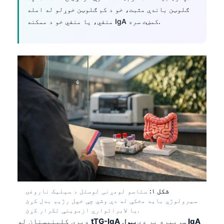
ګلوټن باندې مثبت، خو د کم ګلوټن خوړلو له امله
منفي، یا منفي خو د ممکنه IgA کمښت سره.
شکل ۱:
ستاسو لومړنی لوستل د سیلیک ناروغۍ
سیرولوژي باید مخکې له دې وشي چې خپل رژیم بدل کړئ
یا لابراتواري ازموینې تکرار کړئ.
ټول IgA
سربېره پر دې
tTG-IgA
ډېری کلینیسنان له