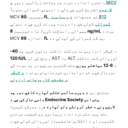
د حجرو اندازه نوره هم وضاحت زیاتوي. زموږ
د MCV
తెలుగు
لارښود
تشریح کوي چې ولې د اوسپنې کموالی عموماً
, خو هممهاله
د ویټامین B12
80 fL
MCV ټیټوي،
मराठी
کموالی
کولی شي دا دومره پورته کړي چې د نمونې
اردو
سره د
8 ng/mL
پټوالی رامنځته کړي؛ ما د فیرټین
বাংলা
په ګډ کموالی کې لیدلې ده.
89 fL
MCV اندازه
Shqip
د ځیګر انزایمونه هم کله ناکله بدلون کوي. په
40-
Magyar
رینج کې لږ AST یا ALT لوړوالی کله ناکله
120 IU/L
Slovenščina
د
6-12 میاشتو پورې
سخت ګلوټن پرېښودو په موده کې
نورمال شي، خو دوامدارې غیرعادي‌توبونه د
د ځیګر
한국어
.
د حقیقي کارپوهانه ارزونې
Polski
مستحق دي.
د ډېری سالمو خلکو لپاره کافي دی، په
Lietuvių kalba
داسې حال کې چې د Endocrine Society پخوانۍ
Русский
لارښوونې د خطر لرونکو ډلو لپاره د
, د هډوکو کیمیا
ქართული
بله پټه ستونزه ده. د ویټامین ډي کمښت، سرحدي
کلسیم، او د الکلاین فاسفېټاز لوړوالی کولی شي د
Čeština