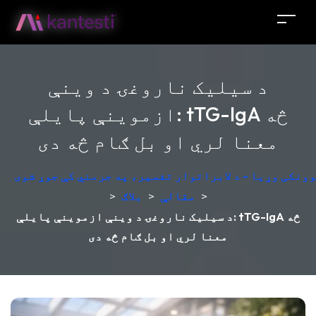
د سیلیک ناروغۍ د وینې
ازموینې پایلې: tTG-IgA څه
معنا لري او بل ګام څه دی
ونکی وړیا - د لابراتوار تفسیر، په جرمني کې جوړ شوی
>
مقالې
>
بلاګ
>
د سیلیک ناروغۍ د وینې ازموینې پایلې: tTG-IgA څه
معنا لري او بل ګام څه دی