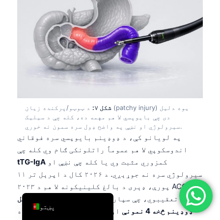
简体中文
Română
Türkçe
Ελληνικά
Português
Español
شکل ۷:
د ټوټو/پرکنده زیان (patchy injury) یوه دلیل
Italiano
دی چې بایوپسي لا هم مهمه ده، کله چې د سیلیک
עִבְרִית
سیرولوژي او نښې په واضح ډول سره سمون نه خوري.
په لویانو کې، د ډوډینم بایوپسي سره فوقاني
Français
اندوسکوپي لا هم عموماً راتلونکی ګام وي کله چې
العربية
کمزوري مثبت وي یا کله چې نښې او
tTG-IgA
سیرولوژي سره نه جوړېږي. د ۲۰۲۶ کال د اپرېل تر ۱۱
Deutsch
پورې، ډېری د بالغ کلینیکونه لا هم د ۲۰۲۳ ACG
English
چوکاټ تعقیبوي، چې سپارښتنه کوي لږ تر لږه
د ډسټل
پښتو
ډوډینم څخه 4 نمونې
او
او له بلب څخه 1-2
ځکه یوه