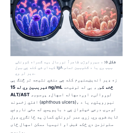
شکل ۵:
د سیرولوژۍ ظاهراً نورمال بڼه ګمراه کوونکې
کېدای شي کله چې ټول IgA ټیټ وي یا د ګلوټین تماس
ډېر لږ وي.
زه ډېر اندېښمنېږم کله چې منفي نتیجه تر څنګ یې
فېرېټین وي له 15 ng/mL څخه کم
, ، بې له توضیحه
لوړوالی، اوږدمهاله اسهال، پړسوب،
ALT/AST
افتي زخمونه (aphthous ulcers)، نیوروپتي، یا د
لومړۍ درجې خپلوان چې د بایوپسي له مخې ناروغي
ثابت شوې وي. زړې عمر لرونکي کسان په ځانګړي ډول
Norsk bokmål
ستونزمن دي ځکه قبض او انیمیا ممکن اسهال ځای
Ślōnskŏ gŏdka
ونیسي.