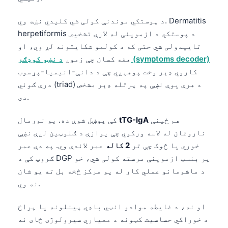
Frysk
د پوستکي موندنې کولی شي کلیدي نښه وي. Dermatitis
Esperanto
herpetiformis د پوستکي د ازموینې له لارې تشخیص
Беларуская мова
تاییدولی شي حتی که د کولمو شکایتونه لږ وي، او
د نښو کوډګر (symptoms decoder)
هغه کسان چې زموږ
Татар теле
کاروي ډېر وخت پوهېږي چې د دانې-انیمیا-پړسوب
Кыргызча
درې ګوني (triad) د هرې یوې نښې په پرتله ډېر مشخص
ئۇيغۇرچە
دی.
Cebuano
هم ځینې
tTG-IgA
کې پوښل شوې ده. یو نورمال
Basa Jawa
ناروغان له لاسه ورکوي چې یوازې د ګلوټین لږې نښې
ພາສາລາວ
خوري یا څوک چې تر
2 کاله
عمر لاندې وي. په دې عمر
ګروپ کې د DGP پر بنسټ ازموینې مرسته کولی شي، خو
Монгол
د ماشومانو عملي کار له یو مرکز څخه بل ته یو شان
Afrikaans
نه وي.
العربية المغربية
او نه، د غایطه موادو انټي باډي پینلونه یا پراخ
Occitan
د خوراکي حساسیت کټونه د معیاري سیرولوژۍ ځای نه