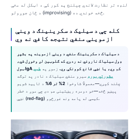
لنډه تر نظارت لاندې چیلنج په کور کې د اټکل له مخې
د ځان جوړولو (improvising) څخه خوندي ده.
کله چې د سیلیک د سکرینینګ د وینې
ازموینې منفي نتیجه کافي نه وي
د سیلیاک د سکرینینګ منفي د وینې ازموینه په بشپړ
ډول سیلیاک ناروغي نه ردوي که ګلوټین لږ وخوړل شي،
ټول IgA کم وي، یا نښې قانع کوونکې وي.
زموږ په
طبي
مشورتي بورډ
سیرو منفي سیلیاک د نادر په توګه
چلند کېږي—معمولاً شاوخوا
2% تر 6%
د تایید شویو
پېښو څخه—خو دومره ریښتینی هم دی چې موږ د خطر
نښې (red-flag) کیسې له پامه ونه غورځوو.