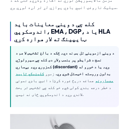
مزمن مالابسورپشن لوري ته اشاره وکړي، حتی که د
日本語
سیلیک ناروغۍ انټي باډي یوازې لږ تر لږه لوړې وي.
Eesti
Azərbaycan dili
کله چې د وینې معاینات باید
اندوسکوپي، EMA، DGP، یا د HLA
Bosanski
ټایپینګ ته لار هواره کړي
Svenska
Српски језик
د وینې ازموینې تل بس نه دي، ځکه د بالغ تشخیص لا هم د
نسج د شرایطو پر بنسټ ولاړ دی کله چې سیرولوژي
Íslenska
کمزورې وي، بې‌ساري (discordant) وي، یا د خوړو له
Հայերեն
بدلون وروسته اخیستل شوې وي.
زموږ
کلینیکي تایید
Bahasa Indonesia
معیارونو
هماغه دریځ غوره کړئ: د انټي باډي نمونې
د خطر درجه بندي کولی شي، خو کله چې تشخیص تر بحث
हिन्दी
لاندې وي، د اندوسکوپي ځای نه نیسي.
Nederlands
Dansk
Български
فارسی