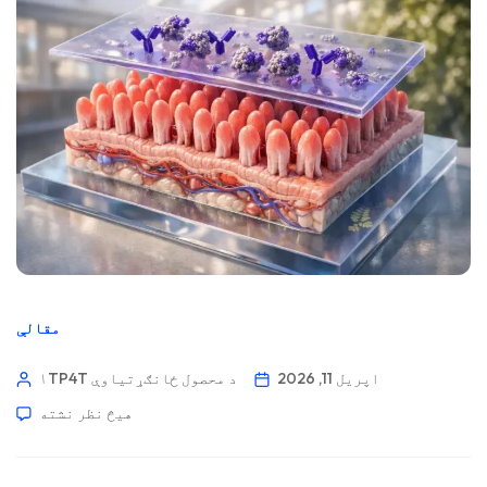
مقالې
اپریل 11, 2026
۱TP4T د محصول ځانګړتیاوې
هیڅ نظر نشته