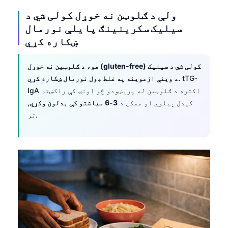
ولې د ګلوټن نه خوړل کولی شي د
سیلیک سکرینینګ پایلې نورمال
ښکاره کړي
هو، د ګلوټین نه خوړل (gluten-free) کولی شي د سیلیک
tTG-
د وینې ازموینه په غلط ډول نورمال ښکاره کړي.
IgA اکثره د ګلوټین له پرېښودو څو اونۍ کې راکښته
کېدل پیلوي او ممکن د
3-6 میاشتو کې بدلون وکړي
,
تر.