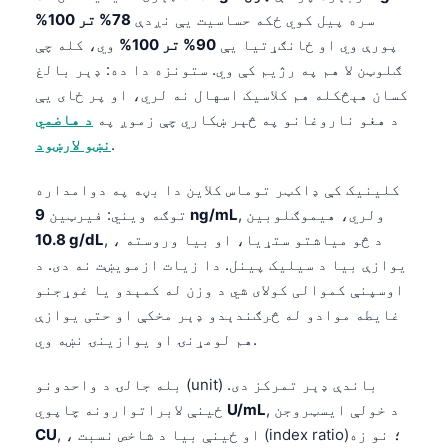
سره پیل کوي ځکه حساسیت یې نږدې
78% تر 100%
پورې وي او ځانګړتیا یې
90% تر 100%
وي، کله چې
ګلوټن لا هم په رژیم کې وي. ستونزه دا ده: ډېر بالغ
کسان هېڅکله هم کلاسیک اسهال نه لري، او پر ځای یې
د هغو ناروغانو په څېر ښکاري چې زموږ په
د هاضمي
.
نښو لارښود
کلینیک کې ډاکټر توماس کلاین دا بڼه په دوامداره
, ولري، هیموګلوبین
9 ng/mL
توګه ویني: فیرټین
, ، د څو میاشتو ستړیا، او بیا وروسته
10.8 g/dL
یوازې بیا د سیلیک پینل. دا زیات ازمویښت نه دی. د
اوسپنې کموالی کولای شي د وزن له کمېدو یا غوړجنو
غایطه موادو له څرګندېدو ډېر مخکې او حتی یوازې
هم لومړنۍ او یوازینۍ نښه وي.
بله جالۍ د واحدونو (unit) باندې ډېر تمرکز دی.
, د خولې ایسټروجن
U/mL
ځینې لابراتوارونه چاپوي
, ، او ځینې بیا د شاخص نسبت (index ratio)؛ نو زه
CU