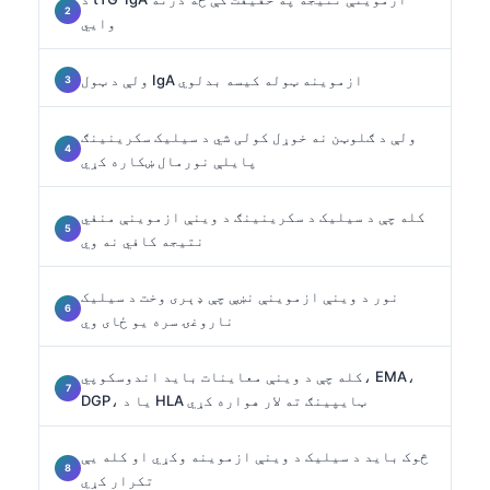
وایي
ولې د ټول IgA ازموینه ټوله کیسه بدلوي
ولې د ګلوټن نه خوړل کولی شي د سیلیک سکرینینګ
پایلې نورمال ښکاره کړي
کله چې د سیلیک د سکرینینګ د وینې ازموینې منفي
نتیجه کافي نه وي
نور د وینې ازموینې نښې چې ډېری وخت د سیلیک
ناروغۍ سره یو ځای وي
کله چې د وینې معاینات باید اندوسکوپي، EMA،
DGP، یا د HLA ټایپینګ ته لار هواره کړي
څوک باید د سیلیک د وینې ازموینه وکړي او کله یې
تکرار کړي