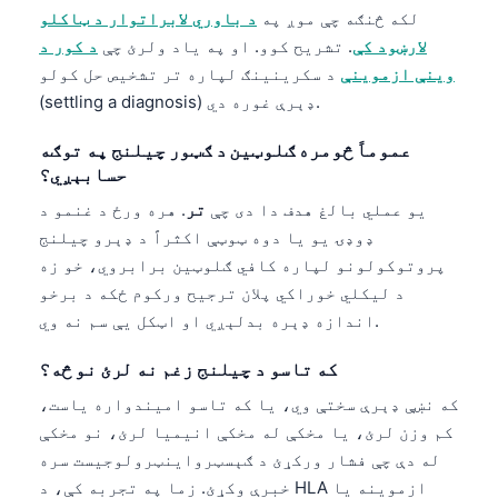
لکه څنګه چې موږ په
د باوري لابراتوار د ټاکلو
لارښود کې
. تشریح کوو. او په یاد ولرئ چې
د کور د
وینې ازموینې
د سکرینینګ لپاره تر تشخیص حل کولو
(settling a diagnosis) ډېرې غوره دي.
عموماً څومره ګلوټین د ګټور چیلنج په توګه
حسابېږي؟
یو عملي بالغ هدف دا دی چې
تر
. هره ورځ د غنمو د
ډوډۍ یو یا دوه ټوټې اکثراً د ډېرو چیلنج
پروتوکولونو لپاره کافي ګلوټین برابروي، خو زه
د لیکلي خوراکي پلان ترجیح ورکوم ځکه د برخو
اندازه ډېره بدلېږي او اټکل یې سم نه وي.
که تاسو د چیلنج زغم نه لرئ نو څه؟
که نښې ډېرې سختې وي، یا که تاسو امیندواره یاست،
کم وزن لرئ، یا مخکې له مخکې انیمیا لرئ، نو مخکې
له دې چې فشار ورکړئ د ګېسټرواینټرولوجیست سره
خبرې وکړئ. زما په تجربه کې، د HLA ازموینه یا