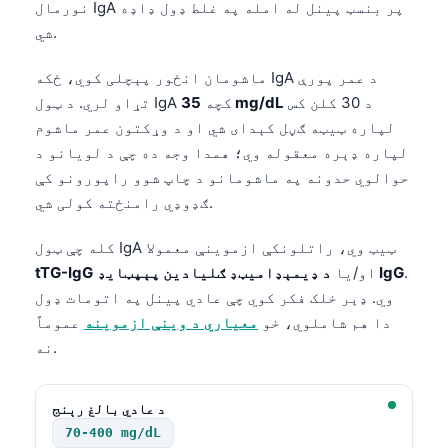
نورمال IgA پر بنسټ پینل له امله په غلط ډول ډاډه
شي.
ماشومان انځور پېچلی کوي، ځکه IgA د عمر پورې
د 30 کلن کس
35 mg/dL
تړاو لري. د ټول IgA کچه
لپاره ټیټه ګڼل کېدای شي او د وړکتون عمر ماشوم
لپاره ډېره معقوله وي؛ همدا وجه ده چې د لویانو د
حوالوي حدونه په ماشومانو د چاپ شوو راپورونو کې
ګډوډي رامنځته کولی شي.
کله چې ټول IgA ټیټ وي، راتلونکې ازموینې معمولا
.
د ډیمېډامیټډ ګلیادین پېپټایډ IgG
او/یا
tTG-IgG
وي. ډېر خلک فکر کوي چې عادي پینل په اتومات ډول
دا هم شاملوي، خو
معیاري د وینې ازموینه
عموماً
نه.
د عادي بالغ رېنج
70-400 mg/dL