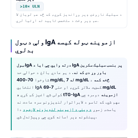
>10× ULN
د سیلیک ناروغۍ ډېر وړاندیز کوي، که څه هم لویان لا
هم ډېر وخت د متخصص تایید ته اړتیا لري.
ولې د ټول IgA ازموینه ټوله کیسه
بدلوي
ټول IgA درته وايي چې ایا د IgA پر بنسټ سیلیک سکرین
باور وړ دی که نه.
د یو عادي بالغ د حوالې حد
له 7 mg/dL څخه کمه
د
,
70-400 mg/dL
شاوخوا
7-69 mg/dL
انتخابي IgA کمښت ملاتړ کوي، او حتی
د tTG-IgA ازموینه
دومره چې
کولی شي اغېز کم کړي
مهم شي. که تاسو د لابراتوار لنډیزونو سره عادت نه
یاست، زموږ
د وینې د ازموینو لنډیزونو لارښود
دا
پینلونه ډېر اسانه کوي چې وپېژندل شي.