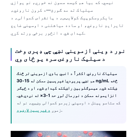
Gàidhlig
نیسي. که بیا هم کیسه سمون نه خوري، نو یوازې
سیلیاک ته مه ګورئ—د کرون ناروغي،
Euskara
مایکروسکوپیک کولایټس، د پانقراس کموالی، د
Македонски јазик
تایرایډ ناروغي، او ساده میاشتنی د اوسپنې ضایع
Latviešu valoda
کېدای شي د انځور برخې ورته کړي.
Galego
نور د وینې ازموینې نښې چې ډېری وخت
অসমীয়া
د سیلیک ناروغۍ سره یو ځای وي
සිංහල
سنڌي
سیلیاک ناروغي اکثراً د انټي باډي ازموینې تر څنګ
هم نښې پرېږدي: فېرېټین ممکن له 15-30 ng/mL څخه
ښکته شي، هیموګلوبین راښکته کېدای شي، او د ځیګر
Slovenčina
انزایمونه ممکن د نورمال لوړ حد 1-3× ته نږدې شي.
Hrvatski
که ستاسو پینل د اوسپنې زېرمو کموالی وښيي، نو له
.
زموږ
د فېرېټین لارښود
Suomi
Қазақ тілі
Català