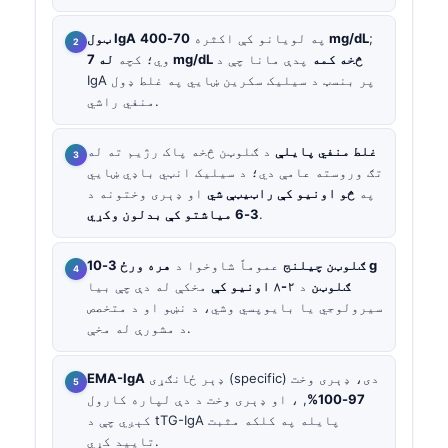
;
70-400 mg/dL
په لویانو کې اکثره
ټول IgA
له 7 mg/dL څخه کمه
پدې مانا چې د
وي؛ کچه
IgA پر بنسټ د سیلیک سکرین ښايي په غلط ډول
منفي راشي.
غلط منفي پایلې
د ګلوټن څخه پاک رژیم ته له
تګ وروسته عامې دي؛ د سیلیک انټي باډي ښايي
په
څو اونیو کې راټیټې شي
او ډېری وختونه د
.
3-6 میاشتو کې بدلون وکړي
ګلوټن چیلنج
عموماً شاوخوا د
هره ورځ 3-10 g
ګلوټن
د
۲-۸ اونیو کې
مخکې له دې چې بیا
سیرولوجي یا بایوپسي وشي، د نښو او د متخصص
د مشورې له مخې.
ډېر ځانګړی (specific) دی، ډېری وخت
EMA-IgA
97-100%
, ، او ډېری وخت د دې لپاره کارول
کېږي چې د tTG-IgA پایله په کلکه مثبت
تایید کړي.