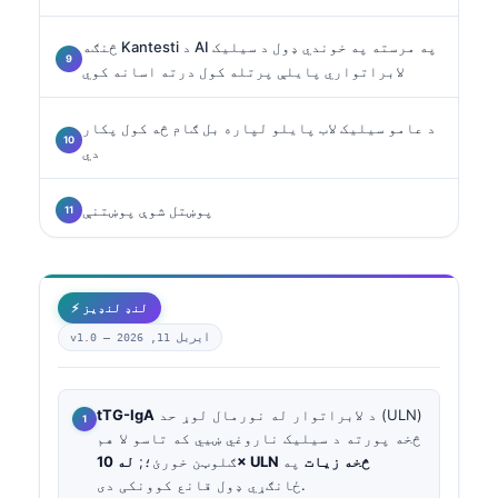
څنګه Kantesti د AI په مرسته په خوندي ډول د سیلیک
لابراتواري پایلې پرتله کول درته اسانه کوي
د عامو سیلیک لاب پایلو لپاره بل ګام څه کول پکار
دي
پوښتل شوې پوښتنې
⚡ لنډ لنډیز
اپریل 11, 2026
v1.0 —
د لابراتوار له نورمال لوړ حد (ULN)
tTG-IgA
څخه پورته د سیلیک ناروغي ښيي که تاسو لا هم
له 10× ULN څخه زیات
په
ګلوټن خورئ؛;
ځانګړي ډول قانع کوونکی دی.