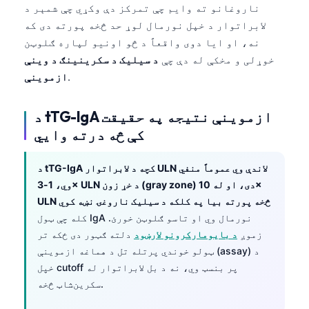
ناروغانو ته وایم چې تمرکز دې وکړي چې شمېر د
لابراتوار د خپل نورمال لوړ حد څخه پورته دی که
نه، او ایا دوی واقعاً د څو اونیو لپاره ګلوټن
خوړلی و مخکې له دې چې
د سیلیک د سکرینینګ د وینې
.
ازموینې
د tTG-IgA ازموینې نتیجه په حقیقت
کې څه درته وایي
د tTG-IgA کچه د لابراتوار ULN لاندې وي عموماً منفي
وي، 1-3× ULN د خړ زون (gray zone) دی، او له 10×
ULN څخه پورته بیا په کلکه د سیلیک ناروغۍ نښه کوي
کله چې ټول IgA نورمال وي او تاسو ګلوټن خورئ.
زموږ
د بایومارکرونو لارښود
دلته ګټور دی ځکه تر
ټولو خوندي پرتله تل د هماغه ازموینې (assay) د
خپل cutoff پر بنسټ وي، نه د بل لابراتوار له
سکرین‌شاټ څخه.