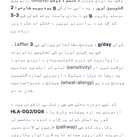
یوه ټوټه شاوخوا 2 g ګلوټین لري
, ، په داسې حال کې
, مرسته وکړي،
3-5 g
چې د عادي پاستا برخه کولی شي
که څه هم د برانډونو توپیر د خلکو له فکره ډېر
زیات وي.
کولی
3 g/day
د Leffler د چیلنج مطالعاتو ښودلې چې
شي په ځینو لویانو کې تشخیصي بدلونونه
راوپاروي، خو ډېری کلینیسینان د اوږدې مودې د
تماس له امله ښه حساسیت (sensitivity) ترلاسه کوي. او
په روښانه ډول: د سیلیک د ازموینې لپاره ګلوټین
چیلنج د غنمو-حساسیت (wheat-allergy) چیلنج سره یو
شان نه دی.
که نښې دومره سختې شي چې زغمل یې ناشونی وي، د
ازموینې په اړه پوښتنه وکړئ یا د
HLA-DQ2/DQ8
کور په اټکل کولو پر ځای د لنډ، د متخصص تر
لارښوونې لاندې مسیر (pathway) وکاروئ. کله چې
ازموینه تکراروئ، هماغه ثابت لابراتوار وکاروئ،