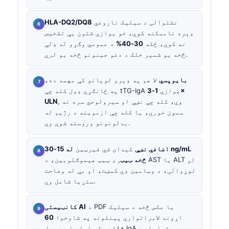
نشتوالی د سیلیک ناروغي
HLA-DQ2/DQ8
ډېره ناممکنه کوي، خو یوازې شتون یې تشخیص
نه کوي، ځکه
30-40%
د عمومي وګړو له ډلې
څخه یو شمېر خلک د دغو جینونو څخه یو لري.
بایوپسي
لا هم په ډېرو لویانو کې مهمه ده،
په ځانګړي ډول کله چې tTG-IgA یوازې
1-3×
, وي، کله چې نښې او سیرولوجي سره نه
ULN
سمون خوري، یا کله چې ازموینه د رژیم له
بدلونونو وروسته شوې وي.
اضافي نښې
کېدای شي فیرټین
له 15-30 ng/mL
څخه ټیټ
, ، ټیټ هیموګلوبین، د AST یا ALT لږ
لوړوالی، د وټامین ډي کمښت، او بې له وضاحت
ستړیا شامل وي.
د PDF یا عکس څخه د سیلیک
کانټیستی AI
اړوند لابراتواري پینلونه په شاوخوا
60
ثانیې
کې لولي او د ټول IgA شرایط، د