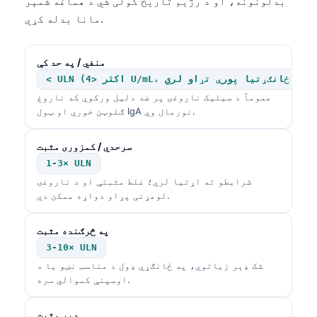
بدلونونه، او د رژیم تاریخ کولی شي د هماغه شمېر
مانا بدله کړي.
منفي / په حد کې
عموماً د سیلیک ناروغۍ پر ضد دلیل ورکوي که ناروغ
ګلوټن خوري او ټول IgA نورمال وي.
سرحدي / کمزوری مثبت
1-3× ULN
شرایطو ته اړتیا لري؛ غلط مثبتې او د ناروغۍ
لومړنی پړاو دواړه ممکن دي.
په څرګنده مثبت
3-10× ULN
شک ډېر زیاتوي، په ځانګړي ډول د مناسب نښو یا د
اوسپنې کموالي سره.
ډېر مثبت