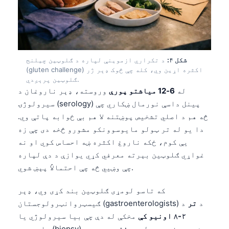
شکل ۴:
د تکراري ازموینې لپاره د ګلوټین چیلنج
(gluten challenge) اکثره اړین وي، کله چې څوک ډېر ژر
ګلوټین پرېږدي.
له
6-12 میاشتو پورې
وروسته، ډېر ناروغان د
سیرولوژۍ (serology) پینل داسې نورمال ښکاري چې
څه هم د اصلي تشخیص پوښتنه لا هم بې ځوابه پاتې وي.
دا یو له تر ټولو مایوسوونکو مشورو څخه دی چې زه
یې کوم، ځکه ناروغ اکثره ښه احساس کوي او نه
غواړي ګلوټین بېرته معرفي کړي یوازې د دې لپاره
چې وښيي څه چې احتمالاً پېښ شوي.
که تاسو لومړی ګلوټین بند کړی وي، ډېر
ګیسټروانټرولوجستان (gastroenterologists) د
تر
د
۲-۸ اونیو کې
مخکې له دې چې بیا سیرولوژي یا
بایوپسي (biopsy) وشي. په نږدې ډول،,
د غنمو د ډوډۍ