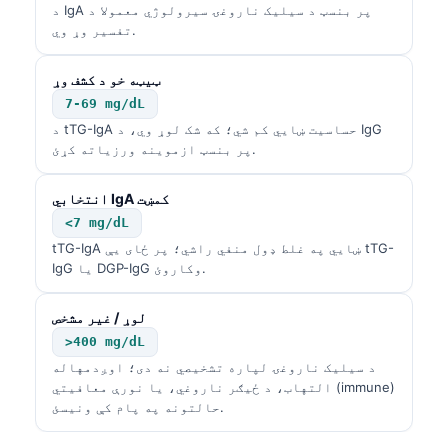
د IgA پر بنسټ د سیلیک ناروغۍ سیرولوژي معمولا د
تفسیر وړ وي.
ټیټه خو د کشف وړ
7-69 mg/dL
د tTG-IgA حساسیت ښايي کم شي؛ که شک لوړ وي، د IgG
پر بنسټ ازموینه ورزیاته کړئ.
انتخابي IgA کمښت
<7 mg/dL
tTG-IgA ښايي په غلط ډول منفي راشي؛ پر ځای یې tTG-
IgG یا DGP-IgG وکاروئ.
لوړ / غیر مشخص
>400 mg/dL
د سیلیک ناروغۍ لپاره تشخیصي نه دی؛ اوږدمهاله
التهاب، د ځیګر ناروغي، یا نورې معافیتي (immune)
حالتونه په پام کې ونیسئ.