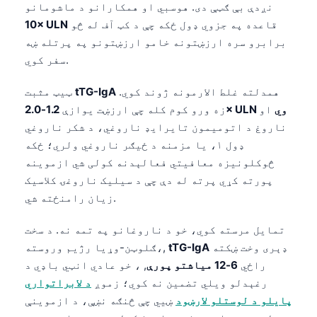
نږدې بې ګټې دی. هوسبي او همکارانو د ماشومانو
قاعده په جزوي ډول ځکه چې د کټ آف له څو
10× ULN
برابرو سره ارزښتونه خامو ارزښتونو په پرتله ښه
سفر کوي.
همدلته غلط الارمونه ژوند کوي.
tTG-IgA
ټیټ مثبت
1.2-2.0× ULN وي
او
زه ورو کوم کله چې ارزښت یوازې
ناروغ د اتومیمون تایرایډ ناروغي، د شکر ناروغي
ډول ۱، یا مزمنه د ځیګر ناروغي ولري؛ ځکه
څوکلونیزه معافیتي فعالېدنه کولی شي ازموینه
پورته کړي پرته له دې چې د سیلیک ناروغۍ کلاسیک
زیان رامنځته شي.
تمایل مرسته کوي، خو د ناروغانو په تمه نه. د سخت
ډېری وخت ښکته
tTG-IgA
ګلوټن-وړیا رژیم وروسته،,
راځي
6-12 میاشتو پورې
, ، خو عادي انټي باډي د
رغېدلو ویلي تضمین نه کوي؛ زموږ
د لابراتواري
پایلو د لوستلو لارښود
ښيي چې څنګه نښې، د ازموینې