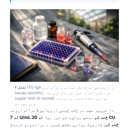
tTG-IgA د ازموینې له ځانګړتیا سره تړاو لري
شکل ۲:
(assay-specific)، نو د لابراتوار خپل نورمال لوړ حد
(upper limit of normal) یوازې د خام شمېر په پرتله
ډېر مهم دی.
دا توپیر مهم دی ځکه ځینې اروپایي لابراتوارونه
له 7 U/mL څخه کم
منفي بولي، خو نور بیا
له 20 CU
څخه کم
; کاروي؛ یوازې مطلق شمېر د برانډونو ترمنځ