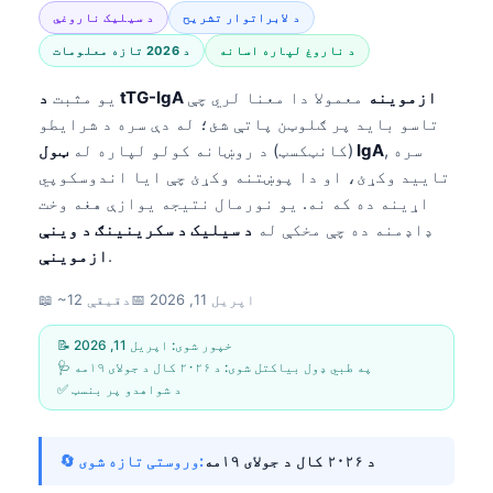
د لابراتوار تشریح
د سیلیک ناروغي
د ناروغ لپاره اسانه
د 2026 تازه معلومات
د tTG-IgA ازموینه
معمولا دا معنا لري چې
یو مثبت
تاسو باید پر ګلوټن پاتې شئ؛ له دې سره د شرایطو
, سره
ټول IgA
(کانټکسټ) د روښانه کولو لپاره له
تایید وکړئ، او دا پوښتنه وکړئ چې ایا اندوسکوپي
اړینه ده که نه. یو نورمال نتیجه یوازې هغه وخت
ډاډمنه ده چې مخکې له
د سیلیک د سکرینینګ د وینې
.
ازموینې
اپریل 11, 2026
📅
📖 ~12 دقیقې
📝 خپور شوی:
اپریل 11, 2026
🩺 په طبي ډول بیاکتل شوی:
د ۲۰۲۶ کال د جولای ۱۹مه
✅ د شواهدو پر بنسټ
د ۲۰۲۶ کال د جولای ۱۹مه
🔄 وروستی تازه شوی: