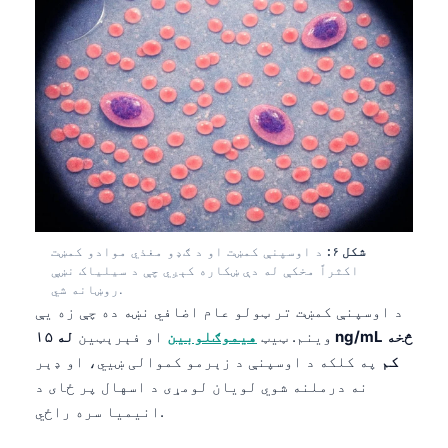
O‘zbekcha
Українська
አማርኛ
Kiswahili
ភាសាខ្មែរ
ဗမာစာ
ไทย
Tagalog
شکل ۶:
د اوسپنې کمښت او د ګډو مغذي موادو کمښت
اکثراً مخکې له دې ښکاره کېږي چې د سیلیاک نښې
Tiếng Việt
روښانه شي.
د اوسپنې کمښت تر ټولو عام اضافي نښه ده چې زه یې
Bahasa Melayu
وینم. ټیټ
هیموګلوبین
او فېرېټین
له ۱۵ ng/mL څخه
മലയാളം
کم
په کلکه د اوسپنې د زېرمو کموالی ښيي، او ډېر
ಕನ್ನಡ
نه درملنه شوي لویان لومړی د اسهال پر ځای د
انیمیا سره راځي.
ગુજરાતી
தமிழ்