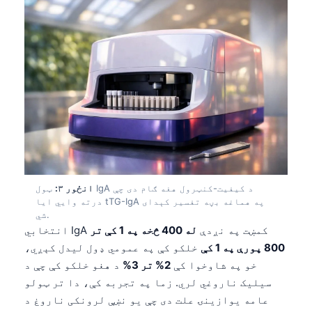
انځور ۳:
ټول IgA د کیفیت-کنټرول هغه ګام دی چې
درته وایي ایا tTG-IgA په هماغه بڼه تفسیر کېدای
شي.
انتخابي IgA کمښت په نږدې
له 400 څخه په 1 کې تر
800 پورې په 1 کې
خلکو کې په عمومي ډول لیدل کېږي،
خو په شاوخوا کې
2% تر 3%
د هغو خلکو کې چې د
سیلیک ناروغي لري. زما په تجربه کې، دا تر ټولو
عامه یوازینۍ علت دی چې یو نښې لرونکی ناروغ د