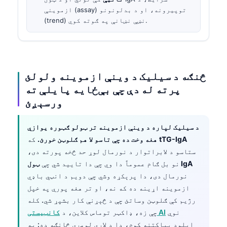
ازموینې (assay) توپیرونه، او د بدلونونو
(trend) نښې نښانې په ګوته کوي.
څنګه د سیلیک د وینې ازموینه ولولئ
پرته له دې چې بې‌ځایه پایلې ته
ورسېږئ
د سیلیک لپاره د وینې ازموینه تر ټولو ګټوره یوازې
tTG-IgA
که
هغه وخت ده چې تاسو لا هم ګلوټن خورئ.
ستاسو د لابراتوار د نورمال لوړ حد څخه پورته دی،
ټول IgA
نو بل ګام عموماً دا وي چې دا تایید شي چې
نورمال دی، دا پرېکړه وشي چې دویم د انټي باډي
ازموینه اړینه ده که نه، او تر هغه پورې په خپل
رژیم کې ګلوټن وساتئ چې د څېړنې کار بشپړ شي. کله
نوې
کانټیستی AI
چې زه، ډاکټر توماس کلاین، د
اپلوډ بیاکتنه کوم، دا د لارې لومړی څانګه ده: په