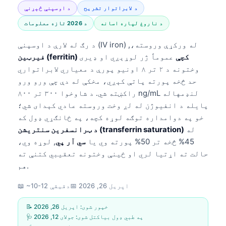
د لابراتوار تشریح
د اوسپنې څېړنې
د ناروغ لپاره اسانه
د 2026 تازه معلومات
د رګ له لارې د اوسپنې (IV iron) له ورکړې وروسته،,
فیرټین (ferritin) کچې
عموماً ژر لوړېږي او ډیری
وختونه د ۲ تر ۸ اونیو پورې د معیاري لابراتواري
حد څخه پورته پاتې کېږي، مخکې له دې چې ورو ورو
راکښته شي. د شاوخوا ۳۰۰ تر ۸۰۰ ng/mL لنډمهاله
پایله د انفیوژن له لږ وخت وروسته عادي کېدای شي؛
خو په دوامداره توګه لوړه کچه، په ځانګړي ډول که
له
د ټرانسفرین سنتریشن (transferrin saturation)
45% څخه تر 50% پورته وي یا
سي آر پي
, لوړه وي،
حالت ته اړتیا لري او ځینې وختونه تعقیبي کتنې ته
هم.
اپریل 26, 2026
📅
📖 ~10-12 دقیقې
📝 خپور شوی:
اپریل 26, 2026
🩺 په طبي ډول بیاکتل شوی:
جولای 12, 2026