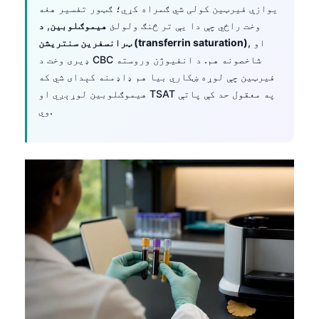
یوازې فیرټین کولی شي ګمراه کړي؛ ګټور تفسیر هغه
وخت راځي چې دا یې تر څنګ ولولئ
هیموګلوبین
,
د
, او
ټرانسفرین سنتریشن (transferrin saturation)
ډیری وخت د CBC شاخصونه هم. د انفیوژن وروسته
فیرټین چې لوړه ښکاري بیا هم ډاډمنه کېدای شي که
هیموګلوبین لوړېږي او TSAT په معقول حد کې پاتې
وي.