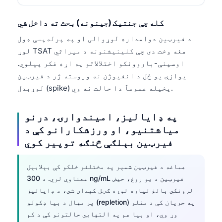
日本語
Eesti
کله چې جنتیک (جینونه) بحث ته داخل شي
Azərbaycan dili
د فیرټین دوامداره لوړوالی او په پرله‌پسې ډول
لوړ TSAT هغه وخت دی چې کلینیشنونه د میراثي
Bosanski
اوسپنې-باروونکو اختلالاتو په اړه فکر پیلوي.
Svenska
یوازې یو ځل د انفیوژن نه وروسته ژر د فیرټین
Српски језик
لوړېدل (spike) پخپله عموماً دا حالت نه وي.
Íslenska
په ډایالیز، امیندوارۍ، درنو
Հայերեն
میاشتنيو، او ورزشکارانو کې د
Bahasa Indonesia
فیرټین بېلګې څنګه توپیر کوي
हिन्दी
هماغه د فیرټین شمېر په مختلفو خلکو کې بېلابېل
Nederlands
معناوې لري. د 300 ng/mL فیرټین د یو روغ، حیض
Dansk
لرونکي بالغ لپاره لوړه ګڼل کېدای شي، د ډایالیز
Български
پر مهال د بیا ډکولو (repletion) په جریان کې د منلو
وړ وي، او بیا هم په التهابي حالتونو کې د کم
فارسی