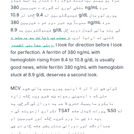
مخکې لوري ته ګورم. د فیرټین 380 ng/mL سره
هیموګلوبین له 9.4 څخه تر 10.8 g/dL پورې لوړېدل
عموماً ښه خبر دی، خو د فیرټین 380 ng/mL سره
هیموګلوبین په 8.9 g/dL کې بند پاتې کېدل دویم ځل
کتنې ته اړتیا لري.
د مصنوعي ذهانت په مرسته د
, I look for direction before I look
وینې معاینې تفسیر
for perfection. A ferritin of 380 ng/mL with
hemoglobin rising from 9.4 to 10.8 g/dL is usually
good news, while ferritin 380 ng/mL with hemoglobin
stuck at 8.9 g/dL deserves a second look.
MCV کولی شي تر ۶ تر ۸ اونیو پورې ټیټ پاتې شي،
حتی که د اوسپنې رسونه ښه شوې وي، ځکه زاړه
مایکرو سایټیک حجرې لا هم په دوران کې ګرځي. په
تکراري ازموینه کې د TSAT له 50% پورته کېدل هغه
بڼه ده چې ما ورو کوي، ځکه لوړ فیرټین او
همدارنګه لوړ دورانې سنتریشن هغه ځای دی چې
اضافي اوسپنه ډېر د باور وړ کېږي.