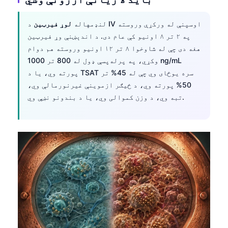
Frysk
لنډمهاله
لوړ فیرټین
د IV اوسپنې له ورکړې وروسته
Esperanto
په ۲ تر ۸ اونیو کې عام دی. د اندېښنې وړ فیرټین
Беларуская мова
هغه دی چې له شاوخوا ۸ تر ۱۲ اونیو وروسته هم دوام
وکړي، په پرله‌پسې ډول له 800 تر 1000 ng/mL
Татар теле
پورته وي، یا د TSAT سره یوځای وي چې له 45% تر
Кыргызча
50% پورته وي، د ځیګر ازموینې غیرنورمالې وي،
ئۇيغۇرچە
تبه وي، د وزن کموالی وي، یا د بندونو نښې وي.
Cebuano
Basa Jawa
ພາສາລາວ
Монгол
Afrikaans
العربية المغربية
Occitan