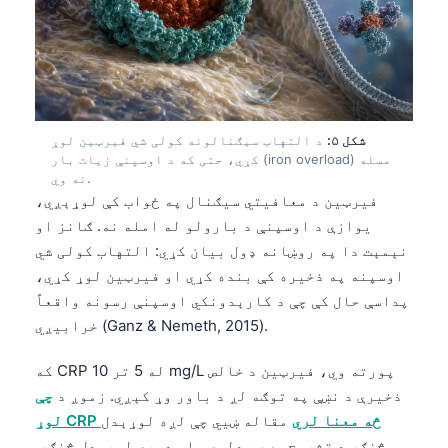
شکل ۵:
د التهاب سیګنالونه کولی شي فیرټین لوړ
کړي، حتی که د اوسپنې زیات بار (iron overload) مسله
نه وي.
فیرټین د معافیتي سیګنال په ځواب کې لوړېږي،
یوازې د اوسپنې د بارولو له امله نه. ګانز او
نېمېت دا په روښانه ډول بیان کړي: التهاب کولی شي
اوسپنه په ذخیره کې بنده کړي او فیرټین لوړ کړي،
پداسې حال کې چې د کارېدونکي اوسپنې رسونه واقعاً
خرابیږي (Ganz & Nemeth, 2015).
که CRP له 5 تر 10 mg/L پورته وي، فیرټین د خالص
ذخیرې د نښې په توګه لږ د باور وړ کېږي. زموږ د
چې
لوړ CRP څه معنا لري
مقاله ښيي چې لږه لوړېدل
څنګه د تشریح بڼه بدلوي، او ډېرې لوړېدل څنګه.