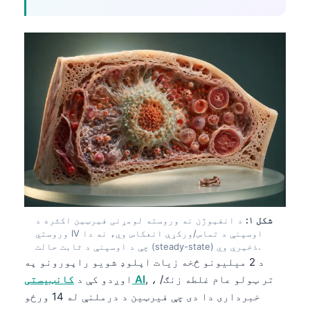
شکل ۱:
د انفیوژن نه وروسته لومړنی فیرټین اکثره د
وروستي IV اوسپنې د تماس/ورکړې انعکاس وي، نه دا
چې د اوسپنې د ثابت حالت (steady-state) ذخیرې وي.
د 2 میلیونو څخه زیات اپلوډ شویو راپورونو په
, ، تر ټولو عام غلطه زنګ/
کانټیستی AI
اوږدو کې د
خبرداری دا دی چې فیرټین د درملنې له 14 ورځو