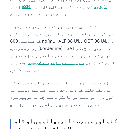
ESR لارښود
ګټوره ده کله چې نښې نښانې د
زموږ
اوږدې مودې لپاره روانې وي.
د ځیګر نښې مهمې دي، ځکه فیرټین کولی شي د
هیپاتوسلولر فشار سره هم لوړېږي. د پینل په مثال
کې فیرټین 600 ng/mL، ALT 88 U/L، GGT 96 U/L، او
یوازې سرحدي (borderline) TSAT ما لومړی د ځیګر
لوري ته بیایي، نه سمدستي د اوسپنې د زیات بار
لوري ته. زموږ
د ینې دندې ازموینه لارښود
څخه ژور
پر دې بڼې ولاړ شي.
زه دا په منډه وهونکو او همدارنګه د غوړ ځیګر
لرونکو خلکو کې ډېر وخت وینم. فیرټین رښتیا هم
لوړ دی، خو معنا یې بالکل د هغه څه له توپیر سره
ده چې د عمومي لټون پایله یې وړاندیز کوي.
Norsk bokmål
کله لوړ فیرټین لنډمهاله وي او کله
Ślōnskŏ gŏdka
باید لا زیاتې ارزونې وشي