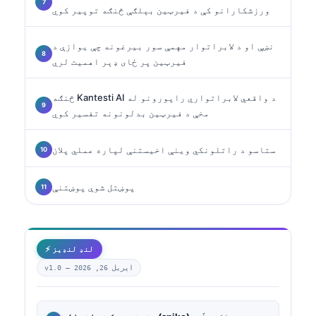
ورزشکارانو کې د فیرټین بېلګې څنګه توپیر کوي
نښې او د لابراتوار مهمې سور بیرغونه چې یوازې د
فیرټین پر ځای ډېر اهمیت لري
څنګه Kantesti AI د واقعي لابراتواري راپورونو له
مخې د فیرټین بدلونونه تفسیر کوي
ستاسو د راتلونکي وینې اخیستنې لپاره عملي پلان
پوښتل شوې پوښتنې
⚡ لنډ لنډیز
اپریل 26, 2026
v1.0 —