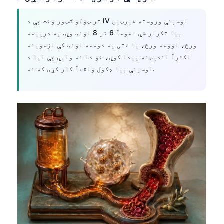
تر ټولو ګټور وخت چې د IV اوسپنې وروسته فیرټین
بیا تکرار شي عموماً 6 تر 8 اونۍ وي. په درېیمه
ورځ، اوومه ورځ، یا حتی په دوهمه اونۍ کې ازموینه
اکثراً اندېښنه پیدا کوي، خو دا نه وایي چې ایا د
اوسپنې بیا ډکول واقعاً کار کړی که نه.