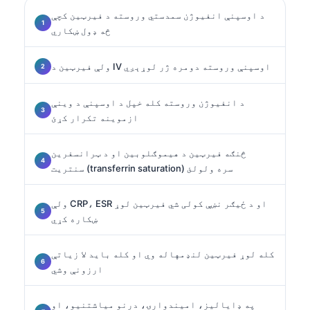
د اوسپنې انفیوژن سمدستي وروسته د فیرټین کچې
څه ډول ښکاري
ولې فیرټین د IV اوسپنې وروسته دومره ژر لوړېږي
د انفیوژن وروسته کله خپل د اوسپنې د وینې
ازموینه تکرار کړئ
څنګه فیرټین د هیموګلوبین او د ټرانسفرین
سنتریت (transferrin saturation) سره ولولئ
ولې CRP، ESR او د ځیګر نښې کولی شي فیرټین لوړ
ښکاره کړي
کله لوړ فیرټین لنډمهاله وي او کله باید لا زیاتې
ارزونې وشي
په ډایالیز، امیندوارۍ، درنو میاشتنيو، او