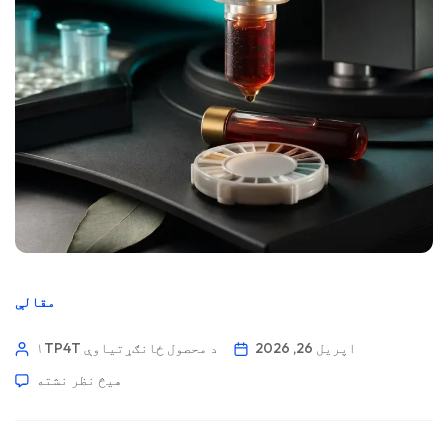
مقالې
اپریل 26, 2026
۱TP4T د محصول ځانګړتیاوې
هیڅ نظر نشته