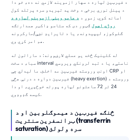
د فیرټین لپاره د سهار ازموینه لازمي نه ده، خو دا
د پینل نورې برخې د وخت په تېرېدو سره پرتله کول
اسانه کوي. زموږ د
د عامو وینې ازموینو لپاره د
روژې اصول
ګټور دی که ستاسو ډاکټر همدارنګه
ګلوکوز، لیپیدونه، یا د تایرایډ نښې/مارکرونه
هم امر کړي وي.
له کلینیک څخه یو عملي لارښوونه: د ماراتون له
سبا، د سخت interval ناستې، یا د تبه لرونکي ویروسي
اونۍ وروسته فیرټین مه اخلئ. ما لیدلي چې CRP او
فیرټین دواړه د درنې هڅې (heavy exertion) وروسته د
24 تر 72 ساعتونو لپاره پورته خوځېږي، او دا
کیسه ګډوډوي.
څنګه فیرټین د هیموګلوبین او د
ټرانسفرین سنتریت (transferrin
saturation) سره ولولئ