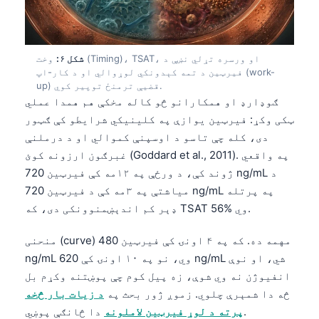
Gàidhlig
Euskara
Македонски јазик
شکل ۶:
وخت (Timing)، TSAT، او ورسره تړلي نښې د
Latviešu valoda
فیرټین د تمه کېدونکي لوړوالي او د کار-اپ (work-
up) قضیې ترمنځ توپیر کوي.
Galego
ګوډارډ او همکارانو څو کاله مخکې هم همدا عملي
অসমীয়া
ټکی وکړ: فیرټین یوازې په کلینیکي شرایطو کې ګټور
دی، کله چې تاسو د اوسپنې کموالي او د درملنې
සිංහල
غبرګون ارزونه کوئ (Goddard et al., 2011). په واقعي
سنڌي
ژوند کې، د ورځې په ۱۲مه کې فیرټین 720 ng/mL د
میاشتې په ۳مه کې د فیرټین 720 ng/mL په پرتله
ډېر کم اندېښمنوونکی دی، که TSAT 56% وي.
Slovenčina
Hrvatski
منحنی (curve) مهمه ده. که په ۴ اونۍ کې فیرټین 480
ng/mL وي، نو په ۱۰ اونۍ کې 620 ng/mL شي، او نوې
Suomi
انفیوژن نه وي شوې، زه پیل کوم چې پوښتنه وکړم بل
Қазақ тілі
څه دا شمېرې چلوي. زموږ ژور بحث په
د زیات بار څخه
Català
دا څانګې پوښي.
پرته د لوړ فیرټین لاملونه