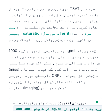
O‘zbekcha
لوړ فیرټین د ټیټ یا ټیټ-نورمال TSAT سره ډېر
Українська
وخت د کلاسیک اوسپنې د زیات بار پر ځای التهاب، د
አማርኛ
ځیګر ناروغي، یا د کارکونکي اوسپنې محدودیت ته
اشاره کوي. زموږ د تشریح/تشریحي مطلب په اړه
ټیټ
Kiswahili
اوسپنې saturation د نورمال ferritin سره
دا په
ភាសាខ្មែរ
ځانګړي ډول د دې ځورونکي بڼې لپاره ګټور دی.
ဗမာစာ
په پرله‌پسې ازموینو کې د 1000 ng/mL څخه پورته
ไทย
فیرټین د رسمي ارزونې لپاره یو عام حد دی، نه دا
Tagalog
چې دا زهرجنوالی ثابتوي، بلکې ځکه چې د غلط منفي
(miss) کچه دومره ناارامه کوونکې شي. دا عموماً د
Tiếng Việt
اوسپنې نورې ازموینې، CRP، د ځیګر انزایمونه،
Bahasa Melayu
او کله ناکله جنتیکي ازموینه یا انځوریزه
മലയാളം
معاینه (imaging) ته لاره هواروي.
ಕನ್ನಡ
ગુજરાતી
د وروستي انفیوژن وروسته ډاډ ورکوونکی حالت
تر شاوخوا 300-800 ng/mL پورې په 2-8 اونیو کې
தமிழ்