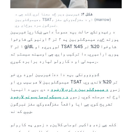
شکل ۴:
فیرټین ډېر څه معنا لري کله چې د
هیموګلوبین، TSAT، او د مغز/هډوکي مغز (marrow)
غبرګون سره یوځای وي.
د رغېدونکي حالت بڼه عموماً داسې ښکاري: فیرټین
پورته ځي، هیموګلوبین په ۲ تر ۴ اونیو کې شاوخوا
۱ تر ۲ g/dL لوړېږي، او TSAT شاوخوا 20% تر 45%
پورې ارامېږي. دا ترکیب وايي چې اوسپنه سیستم ته
رسېدلې او د کارولو لپاره برابره کېږي.
ګډوډوونکې بڼه دا ده: فیرټین لوړه وي خو
هیموګلوبین لا هم ټیټ وي او TSAT تر 20% لاندې وي.
زموږ
د هیموګلوبین د لړۍ لارښود
د دې بڼې د انیمیا
اړخ ته مرسته کوي. زموږ
د ریټیکولوسایټونو لارښود
تشریح کوي چې ایا واقعاً مغز/هډوکي مغز غبرګون
ښيي که نه.
کله چې زه، ډاکټر توماس کلاین، د زموږ په کارولو
سره یو پینل بیاکتنه کوم، زه د کمال په لټه کېدو