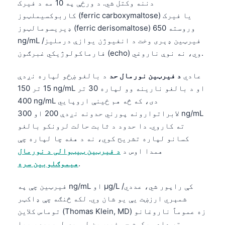
دننه وکتل شي. د ورځې په 10 مه د فیرک
کاربوکسیملټوز (ferric carboxymaltose) یا فیرک
ډیریسومالټوز (ferric derisomaltose) وروسته 650
ng/mL فیرټین ډېری وخت د انفیوژن یوازې درملیز/
فارماکولوژیکي غبرګون (echo) وي، نه نوې ناروغي.
عادي
د فیرټین نورمال حد
د بالغو ښځو لپاره نږدې
15 تر 150 ng/mL او د بالغو نارینه وو لپاره 30 تر
400 ng/mL دی، که څه هم ځینې اروپایي
لابراتوارونه پورني حدونه نږدې 200 او 300 ng/mL
ته کاروي. دا حدود د ثابت حالت لرونکو بالغو
کسانو لپاره تشریح کوي، نه د هغه چا لپاره چې
همدا اوس د
د فیرټین ټیټوالی د نورمال
.
هیموګلوبین سره
فیرټین چې په ng/mL او µg/L کې راپور شي، عددي/
شمېري ارزښت یې یو شان وي. لکه څنګه چې ډاکټر
توماس کلاین (Thomas Klein, MD) زه عموماً ناروغانو
ته ډاډ ورکوم چې فیرټین لومړی لوړېږي، بیا