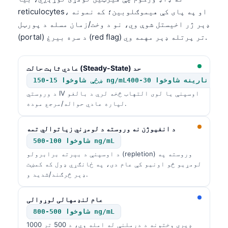
reticulocytes، او په پای کې هیموګلوبین؛ که نمونه
ډېر ژر اخیستل شوې وي، نو د وخت/زمان مسله د پورټل
(portal) د سره بیرغ (red flag) تر پرتله ډېر مهمه وي.
عادي ثابت حالت (Steady-State) حد
رینه شاوخوا 30-400 ng/mL
د وروستي IV اوسپنې یا لوی التهاب څخه لرې د بالغو
لپاره عادي حواله/مرجع موده.
د انفیوژن نه وروسته د لومړني زیاتوالي تمه
شاوخوا 100-500 ng/mL
د اوسپنې د بېرته برابرولو (repletion) وروسته په
لومړیو څو اونیو کې عام دی، په ځانګړي ډول که کمښت
ډېر څرګند/شدید و.
عام لنډمهالی لوړوالی
شاوخوا 500-800 ng/mL
ډیری وختونه د درملنې له امله وي، د 500 تر 1000