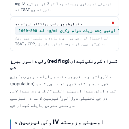
mg IV اوسپنې له ورکړې وروسته په 1 تر 3 اونیو کې،
که TSAT لوړ نه وي.
د شرایطو پر بنسټ بیاکتنه اړینه ده
کړي
لږ احتمال لري چې یوازې د ساده درملنې اغېز وي؛
TSAT، CRP، د ځیګر نښې، او د وخت ترتیب وګورئ.
ولې دا سور بیرغ (red flag) ګمراه کوونکی کېدای
شي
د لابراتوار سافټویر ستاسو پایله د یوې ټولیزې
(population) کچې سره پرتله کوي، نه دا چې تاسو
تیره اونۍ همدا اوسپنه انفیوژن کړې وه. همدا لامل
دی چې تخنیکي ډول 'لوړ' فیرټین لا هم د اغېزمنې
درملنې متوقع پایله کېدای شي.
ولې فیرټین د IV اوسپنې وروسته