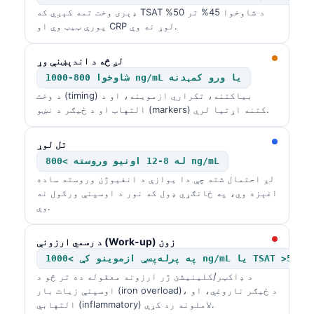
ډېری وخت تمه کېږي که TSAT د شاوخوا 45% تر 50%
తెలుగు
پورې ټیټ وي او CRP لوړ نه وي.
मराठी
لږ څه د اندېښنې وړ
اردو
شاوخوا 800-1000 ng/mL یا ورو کمېدنه
বাংলা
د وخت (timing) بیاکتنه، تکراري ازموینه، او د
التهاب او د ځیګر د نښو (markers) کتنه اړتیا لري.
Shqip
Magyar
تل لوړ
Slovenščina
له 8-12 اونیو وروسته >800 ng/mL
لږ احتمال شته چې دا یوازې د انفیوژن وروسته ساده
한국어
اغېزه وي، په ځانګړي ډول که نور د اوسپنې ورکول نه
Polski
وي.
Lietuvių kalba
د رسمي ارزونې (Work-up) زون
Русский
په پرله‌پسې ازموینو کې >1000 ng/mL یا TSAT >50%
ქართული
د ډاکټر/کلینیشن ژر ارزونه معقوله ده تر څو د
اوسپنې زیات بار (iron overload)، د ځیګر ناروغي، او
Čeština
التهابي (inflammatory) لاملونه رد کړي.