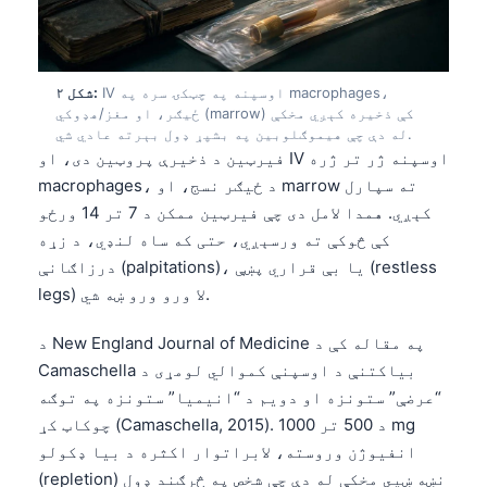
IV اوسپنه په چټکۍ سره په macrophages،
شکل ۲:
ځیګر، او مغز/هډوکي (marrow) کې ذخیره کېږي مخکې
له دې چې هیموګلوبین په بشپړ ډول بېرته عادي شي.
فیرټین د ذخیرې پروټین دی، او IV اوسپنه ژر تر ژره
macrophages، د ځیګر نسج، او marrow ته سپارل
کېږي. همدا لامل دی چې فیرټین ممکن د 7 تر 14 ورځو
کې څوکې ته ورسېږي، حتی که ساه لنډي، د زړه
درزاګانې (palpitations)، یا بې قراري پښې (restless
legs) لا ورو ورو ښه شي.
د New England Journal of Medicine په مقاله کې د
Camaschella بیاکتنې د اوسپنې کموالي لومړی د
“عرضې” ستونزه او دویم د “انیمیا” ستونزه په توګه
چوکاټ کړ (Camaschella, 2015). د 500 تر 1000 mg
انفیوژن وروسته، لابراتوار اکثره د بیا ډکولو
(repletion) نښه ښيي مخکې له دې چې شخص په څرګند ډول