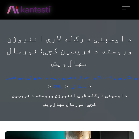
د اوسپنې د رګ‌له‌ لارې انفیوژن
وروسته د فریټین کچې: نورمال
مهال‌ویش
ونکی وړیا - د لابراتوار تفسیر، په جرمني کې جوړ شوی
>
مقالې
>
بلاګ
>
د اوسپنې د رګ‌له‌ لارې انفیوژن وروسته د فریټین
کچې: نورمال مهال‌ویش