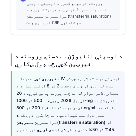
وروسته تر ټولو ګټور د اوسپنې د وینې
ازموینه عموماً فیرټین، هیموګلوبین، د
ټرانسفرین سنتریشن (transferrin saturation)
او ډېری وخت CRP هم شاملوي.
د اوسپنې انفیوژن سمدستي وروسته د
فیرټین کچې څه ډول ښکاري
د فیرټین کچې
عموماً د IV اوسپنې وروسته ژر په چټکۍ
سره لوړېږي او ډېری وخت د 2 تر 8 اونیو لپاره د
معیاري لابراتوار له حد څخه پورته پاتې کېږي. د 26
اپرېل 2026 پورې، د 500 تر 1000-mg انفیوژن له
نږدې وروسته شاوخوا 300 تر 800 ng/mL پایله په
بشپړ ډول تمه کېدای شي، په ځانګړي ډول که
د
له
ټرانسفرین سنتریشن (transferrin saturation)
لوړ نه وي.
45% تر 50% لاندې پاتې شي او
سي آر پي