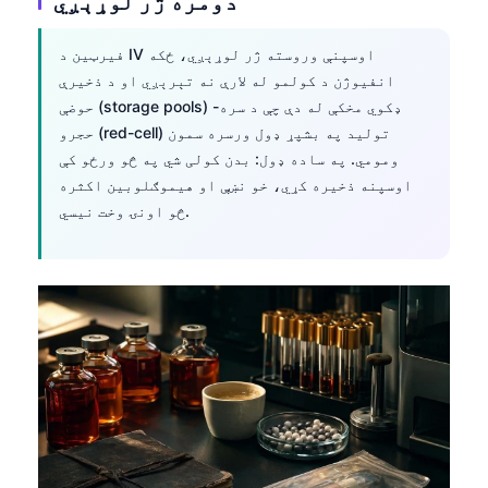
دومره ژر لوړېږي
فیرټین د IV اوسپنې وروسته ژر لوړېږي، ځکه
انفیوژن د کولمو له لارې نه تېرېږي او د ذخیرې
حوضې (storage pools) ډکوي مخکې له دې چې د سره-
حجرو (red-cell) تولید په بشپړ ډول ورسره سمون
ومومي. په ساده ډول: بدن کولی شي په څو ورځو کې
اوسپنه ذخیره کړي، خو نښې او هیموګلوبین اکثره
څو اونۍ وخت نیسي.