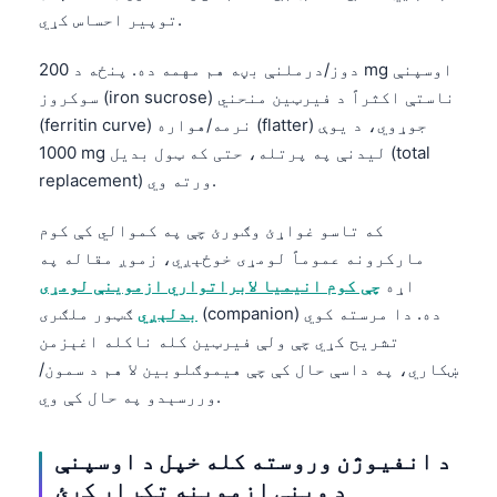
توپیر احساس کړي.
دوز/درملنې بڼه هم مهمه ده. پنځه د 200 mg اوسپنې
سوکروز (iron sucrose) ناستې اکثراً د فیرټین منحني
(ferritin curve) نرمه/هواره (flatter) جوړوي، د یوې
1000 mg لیدنې په پرتله، حتی که ټول بدیل (total
replacement) ورته وي.
که تاسو غواړئ وګورئ چې په کموالي کې کوم
مارکرونه عموماً لومړی خوځېږي، زموږ مقاله په
اړه
چې کوم انیمیا لابراتواري ازموینې لومړی
بدلېږي
ګټور ملګری (companion) ده. دا مرسته کوي
تشریح کړي چې ولې فیرټین کله ناکله اغېزمن
ښکاري، په داسې حال کې چې هیموګلوبین لا هم د سمون/
وررسېدو په حال کې وي.
د انفیوژن وروسته کله خپل د اوسپنې
د وینې ازموینه تکرار کړئ