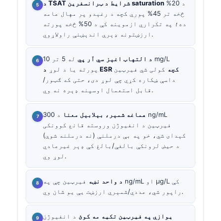
د 20%
د ټرانسفرین saturation
د TSAT شرایط
څخه تر 45% پورې کچه د رغېدو پر مهال عامه
ده؛ په تکراري ازموینه کې د 50% څخه پورته
ارزښتونه ډېرې اندېښنې راولاړوي.
د التهاب اغېز
سي آر پي
له 5 تر 10 mg/L
د ESR کچه
کولی شي فیرټین
پورته یا د لوړ
داسې ښکاره کړي چې لوړ دی، حتی که ګټور/
قابل استعمال اوسپنه ډېره نه وي.
هماغه شمېر، بېلابېل معنا
د 300 ng/mL
فیرټین د انفیوژن وروسته قانع کوونکی
کېدای شي، خو په بې درملنې (نه درملنه شوې)
د حیض لرونکې بالغې/بالغ کې ډېر غیرعادي
لوړ وي.
د واحد نښه
فیرټین چې په ng/mL او µg/L کې
راپور شي، عددي/شمېري ارزښت یې یو شان وي.
یوازې په فیرټین تکیه مه کوئ
د انفیوژن