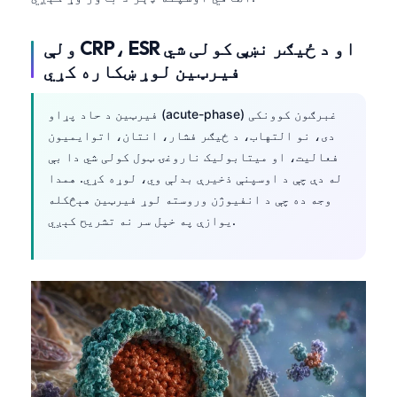
ولې CRP، ESR او د ځیګر نښې کولی شي
فیرټین لوړ ښکاره کړي
فیرټین د حاد پړاو (acute-phase) غبرګون کوونکی
دی، نو التهاب، د ځیګر فشار، انتان، اتوایمیون
فعالیت، او میتابولیک ناروغۍ ټول کولی شي دا بې
له دې چې د اوسپنې ذخیرې بدلې وي، لوړه کړي. همدا
وجه ده چې د انفیوژن وروسته لوړ فیرټین هېڅکله
یوازې په خپل سر نه تشریح کېږي.