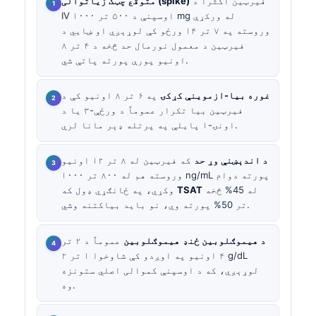
فیرټین اکثراً د
متوقع چټک زیاتوالی (spike)
IV اوسپنې د ۵۰۰ تر ۱۰۰۰ mg له ورکړې
وروسته په ۷ تر ۱۴ ورځو کې لوړېږي او ښايي د
فیرټین د معمول نورمال حد څخه د ۴ تر ۸
اونیو پورې پورته پاتې شي.
غوره بیا-ازموینې کړکۍ
په ۶ تر ۸ اونیو کې د
فیرټین بیا تکرار عموماً د ورځې-۳ یا د
اونۍ-۱ پایلې په پرتله ډېر مانا لري.
د اندېښنې وړ حد
که فیرټین له ۸ تر ۱۲ اونیو
وروسته هم له ۸۰۰ تر ۱۰۰۰ ng/mL پورته دوام
له 45% څخه
TSAT
وکړي، په ځانګړي ډول که
تر 50% پورته وي، نو باید بیاکتنه وشي.
د هیموګلوبین ځنډ
هیموګلوبین
عموماً د ۲ تر
۴ اونیو په اوږدو کې شاوخوا ۱ تر ۲ g/dL
لوړېږي، که د اوسپنې کموالی اصلي ستونزه
وه.