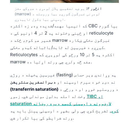
انځور ۳:
یو ښه تعقیبي پلان لومړی د هډوکي مغز
(marrow) لومړنی غبرګون ګوري، بیا وروسته د
اوسپنې بیا ډکول تاییدوي.
که انیمیا مهمه/شدیده وه، زه اکثره CBC بیا ګورم
او ځینې وختونه په 2 تر 4 اونیو کې د reticulocyte
شمېر هم کوم، ځکه د marrow غبرګون مخکې ښکاره
کېږي، د فیرټین له ثابت/باثباته کېدو مخکې.
Reticulocytes اکثره په 5 تر 10 ورځو کې لوړېږي که
marrow هغه څه ولري چې ورته اړتیا ده.
فیرټین پخپله د روژې (fasting) په وړاندې ډېر حساس
نه دی، خو د سیرم اوسپنه او
د ټرانسفرین سنتریشن
د وروستیو خوړو او د ورځې د
(transferrin saturation)
TIBC او
وخت له امله بدلون موندلی شي. زموږ
saturation لارښوونه د اوسپنې کیسه ډېره روښانه
کوي.
تشریح کوي چې ولې بشپړ د اوسپنې پینل باید په
ورته شرایطو کې بیا تکرار شي.