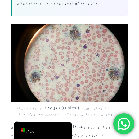
کارېدونکي اوسپنې سره مطابقت لرلی شي.
简体中文
Română
Türkçe
Ελληνικά
Português
Español
Italiano
עִבְרִית
Français
العربية
شکل ۷:
کلینیکي زمینه (context) دا بدلوي چې د
Deutsch
اوسپنې د درملنې وروسته د فیرټین شمېر څه معنا
لري.
English
د ډایالیز او پرمختللي CKD ناروغان ډېر وخت
پښتو
داسې فیرټین شمېرې لري چې د نورو لپاره