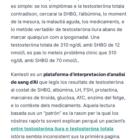
es simple: se los simptòmas e la testosteròna totala
contradíson, cercarai la SHBG, l’albúmina, lo moment
de la mesura, la malautiá aguda, los medicaments, e
lo metòde vertadièr de testosteròna liura abans de
marcar qualqu’un com a ipogonadal. Una
testosteròna totala de 310 ng/dL amb SHBG de 12
nmol/L es pas lo meteis problèma clinic que 310
ng/dL amb SHBG de 70 nmol/L.
Kantesti es un
plataforma d’interpretacion d’analisi
de sang d’AI
que legís los resultats de testosteròna
al costat de SHBG, albúmina, LH, FSH, prolactina,
marcaires de tiroida, glucòsa, A1C, enzims del fetge,
e lo contèxte dels medicaments. Aquela lectura
basada sus un “patròn” es la rason per la qual los
nòstres rapòrts sovent explican perqué un pacient’s
entre testosteròna liura e testosteròna totala
istòria sembla inconsistent sus la primièra pagina.