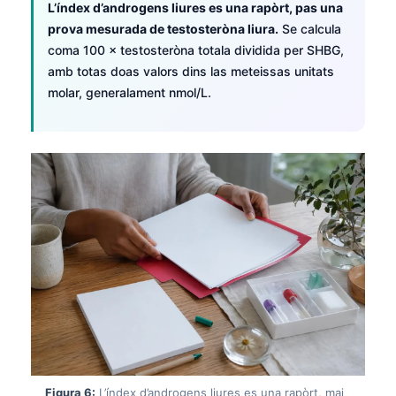
L’índex d’androgens liures es una rapòrt, pas una
prova mesurada de testosteròna liura.
Se calcula
coma 100 × testosteròna totala dividida per SHBG,
amb totas doas valors dins las meteissas unitats
molar, generalament nmol/L.
Norsk bokmål
Ślōnskŏ gŏdka
Figura 6:
L’índex d’androgens liures es una rapòrt, mai