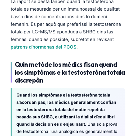
Euskara
La rapòrt se desfa tanben quand la testosteròna
totala es mesurada per un immunoassaj de qualitat
Македонски јазик
bassa dins de concentracions dins lo domeni
Latviešu valoda
femenin. Es per aquò que preferissi la testosteròna
Galego
totala per LC-MS/MS aponduda a SHBG dins las
femnas, quand es possible, subretot en revisant
অসমীয়া
patrons d’hormònas del PCOS
.
සිංහල
سنڌي
Quin metòde los mèdics fisan quand
پښتو
los simptòmas e la testosteròna totala
discrepàn
Slovenčina
Quand los simptòmas e la testosteròna totala
Hrvatski
s’acordan pas, los mèdics generalament confian
en la testosteròna totala del matin repetida
Suomi
basada sus SHBG, e utilizant la dialisi d’equilibri
Қазақ тілі
quand la decision es d’enjeu naut.
Una sola prova
Català
de testosteròna liura analogica es generalament lo