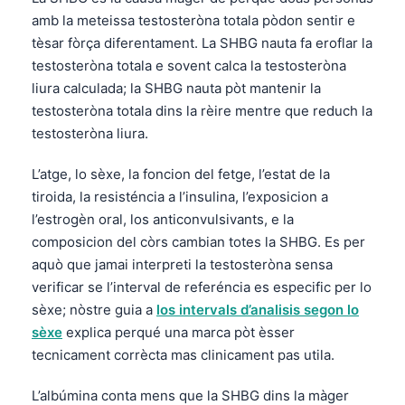
amb la meteissa testosteròna totala pòdon sentir e
tèsar fòrça diferentament. La SHBG nauta fa eroflar la
testosteròna totala e sovent calca la testosteròna
liura calculada; la SHBG nauta pòt mantenir la
testosteròna totala dins la rèire mentre que reduch la
testosteròna liura.
L’atge, lo sèxe, la foncion del fetge, l’estat de la
tiroida, la resisténcia a l’insulina, l’exposicion a
l’estrogèn oral, los anticonvulsivants, e la
composicion del còrs cambian totes la SHBG. Es per
aquò que jamai interpreti la testosteròna sensa
verificar se l’interval de referéncia es especific per lo
sèxe; nòstre guia a
los intervals d’analisis segon lo
sèxe
explica perqué una marca pòt èsser
tecnicament corrècta mas clinicament pas utila.
L’albúmina conta mens que la SHBG dins la màger