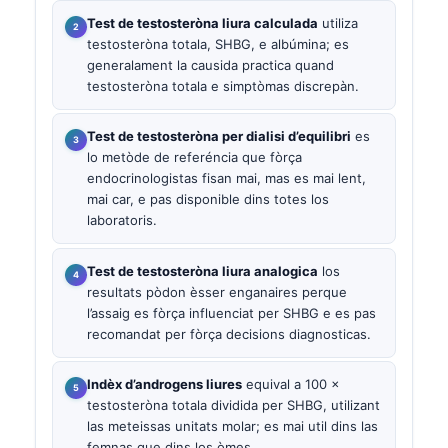
Test de testosteròna liura calculada
utiliza
testosteròna totala, SHBG, e albúmina; es
generalament la causida practica quand
testosteròna totala e simptòmas discrepàn.
Test de testosteròna per dialisi d’equilibri
es
lo metòde de referéncia que fòrça
endocrinologistas fisan mai, mas es mai lent,
mai car, e pas disponible dins totes los
laboratoris.
Test de testosteròna liura analogica
los
resultats pòdon èsser enganaires perque
l’assaig es fòrça influenciat per SHBG e es pas
recomandat per fòrça decisions diagnosticas.
Indèx d’androgens liures
equival a 100 ×
testosteròna totala dividida per SHBG, utilizant
las meteissas unitats molar; es mai util dins las
femnas que dins los òmes.