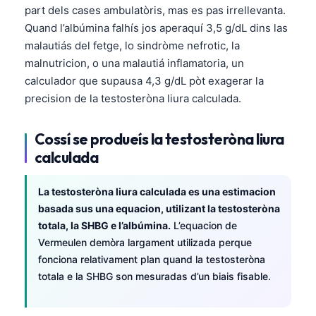
part dels cases ambulatòris, mas es pas irrellevanta.
Quand l’albúmina falhís jos aperaquí 3,5 g/dL dins las
malautiás del fetge, lo sindròme nefrotic, la
malnutricion, o una malautiá inflamatoria, un
calculador que supausa 4,3 g/dL pòt exagerar la
precision de la testosteròna liura calculada.
Cossí se produeís la testosteròna liura
calculada
La testosteròna liura calculada es una estimacion
basada sus una equacion, utilizant la testosteròna
totala, la SHBG e l’albúmina.
L’equacion de
Vermeulen demòra largament utilizada perque
fonciona relativament plan quand la testosteròna
totala e la SHBG son mesuradas d’un biais fisable.