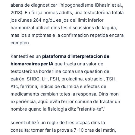
abans de diagnosticar l’hipogonadisme (Bhasin et al.,
తెలుగు
2018). En fòrça homes adults, una testosteròna totala
मराठी
jos d’unes 264 ng/dL es jos del limit inferior
harmonizat utilizat dins les discussions de la guia,
اردو
mas los simptòmas e la confirmacion repetida encara
বাংলা
comptan.
Shqip
Kantesti es un
plataforma d’interpretacion de
Magyar
biomarcaires per IA
que tracta una valor de
Slovenščina
testosteròna borderline coma una question de
한국어
patròn: SHBG, LH, FSH, prolactina, estradiòl, TSH,
A1c, ferritina, indicis de durmida e efèctes de
Polski
medicaments cambian totes la responsa. Dins mon
Lietuvių kalba
experiéncia, aquò evita l’error comuna de tractar un
Русский
nombre quand la fisiologia ditz “ralentís-te”.”
ქართული
sovent utilizè un regle de tres etapas dins la
Čeština
consulta: tornar far la prova a 7-10 oras del matin,