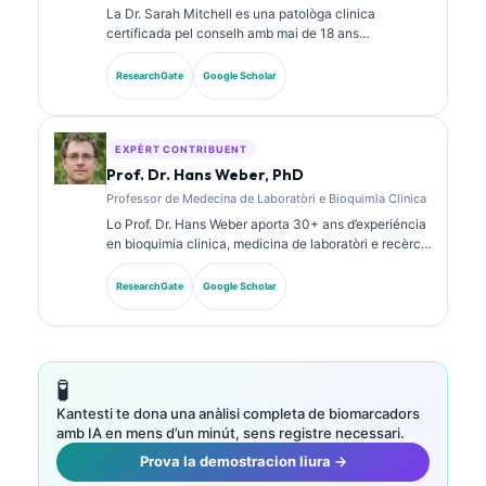
La Dr. Sarah Mitchell es una patològa clinica
certificada pel conselh amb mai de 18 ans
d’experiéncia en medicina de laboratòri e analisi
diagnostica. Tèn de certificacions d’especialitat en
ResearchGate
Google Scholar
quimia clinica e a publicat fòrça sus de panèls de
biomarcadors e sus l’analisi de laboratòri dins la
practica clinica.
EXPÈRT CONTRIBUENT
Prof. Dr. Hans Weber, PhD
Professor de Medecina de Laboratòri e Bioquimia Clinica
Lo Prof. Dr. Hans Weber aporta 30+ ans d’experiéncia
en bioquimia clinica, medicina de laboratòri e recèrca
sus biomarcadors. Ancià President de la Societat
Alemana de Quimia Clinica, se especializa dins
ResearchGate
Google Scholar
l’analisi de panèls diagnostics, la standardizacion dels
biomarcadors e la medicina de laboratòri ajudada per
IA.
🧪
Kantesti te dona una anàlisi completa de biomarcadors
amb IA en mens d’un minút, sens registre necessari.
Prova la demostracion liura →