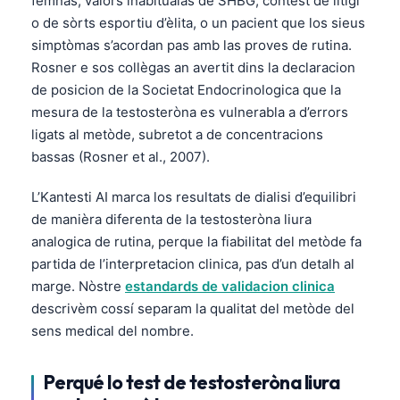
femnas, valors inabitualas de SHBG, contèst de litigi
o de sòrts esportiu d’èlita, o un pacient que los sieus
simptòmas s’acordan pas amb las proves de rutina.
Rosner e sos collègas an avertit dins la declaracion
de posicion de la Societat Endocrinologica que la
mesura de la testosteròna es vulnerabla a d’errors
ligats al metòde, subretot a de concentracions
bassas (Rosner et al., 2007).
L’Kantesti AI marca los resultats de dialisi d’equilibri
de manièra diferenta de la testosteròna liura
analogica de rutina, perque la fiabilitat del metòde fa
partida de l’interpretacion clinica, pas d’un detalh al
marge. Nòstre
estandards de validacion clinica
descrivèm cossí separam la qualitat del metòde del
sens medical del nombre.
Perqué lo test de testosteròna liura