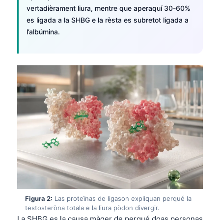
vertadièrament liura, mentre que aperaquí 30-60%
es ligada a la SHBG e la rèsta es subretot ligada a
l’albúmina.
Figura 2:
Las proteïnas de ligason expliquan perqué la
testosteròna totala e la liura pòdon divergir.
La SHBG es la causa màger de perqué doas personas