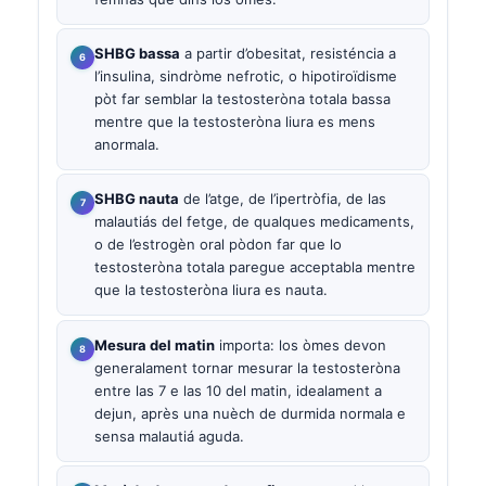
SHBG bassa
a partir d’obesitat, resisténcia a
l’insulina, sindròme nefrotic, o hipotiroïdisme
pòt far semblar la testosteròna totala bassa
mentre que la testosteròna liura es mens
anormala.
SHBG nauta
de l’atge, de l’ipertròfia, de las
malautiás del fetge, de qualques medicaments,
o de l’estrogèn oral pòdon far que lo
testosteròna totala paregue acceptabla mentre
que la testosteròna liura es nauta.
Mesura del matin
importa: los òmes devon
generalament tornar mesurar la testosteròna
entre las 7 e las 10 del matin, idealament a
dejun, après una nuèch de durmida normala e
sensa malautiá aguda.