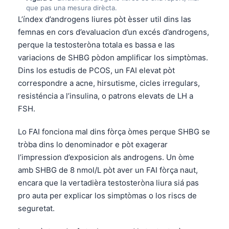
que pas una mesura dirècta.
Frysk
L’índex d’androgens liures pòt èsser util dins las
Esperanto
femnas en cors d’evaluacion d’un excés d’androgens,
Беларуская мова
perque la testosteròna totala es bassa e las
variacions de SHBG pòdon amplificar los simptòmas.
Татар теле
Dins los estudis de PCOS, un FAI elevat pòt
Кыргызча
correspondre a acne, hirsutisme, cicles irregulars,
ئۇيغۇرچە
resisténcia a l’insulina, o patrons elevats de LH a
FSH.
Cebuano
Basa Jawa
Lo FAI fonciona mal dins fòrça òmes perque SHBG se
tròba dins lo denominador e pòt exagerar
ພາສາລາວ
l’impression d’exposicion als androgens. Un òme
Монгол
amb SHBG de 8 nmol/L pòt aver un FAI fòrça naut,
Afrikaans
encara que la vertadièra testosteròna liura siá pas
pro auta per explicar los simptòmas o los riscs de
العربية المغربية
seguretat.
Gàidhlig