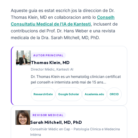
Aqueste guia es estat escrich jos la direccion de
Dr.
Thomas Klein, MD
en collaboracion amb lo
Conselh
Consultatiu Medical de l'IA de Kantesti
, inclusent de
contribucions del Prof. Dr. Hans Weber e una revista
medicala de la Dra. Sarah Mitchell, MD, PhD.
AUTOR PRINCIPAL
Thomas Klein, MD
Director Mèdic, Kantesti AI
Dr. Thomas Klein es un hematològ clinician certificat
pel conselh e internista amb mai de 15 ans
d’experiéncia en medicina de laboratòri e analisi
clinica assistida per IA. Com a Chief Medical Officer a
ResearchGate
Google Scholar
Academia.edu
ORCID
Kantesti AI, assegura la supervison clinica de
l’exactitud medica de la ret neural proprietària. Dr.
Klein a publicat sus l’interpretacion dels
biomarcadors e los diagnostics de laboratòri.
REVISOR MEDICAL
Sarah Mitchell, MD, PhD
Conselhièr Mèdic en Cap - Patologia Clinica e Medecina
Intèrna