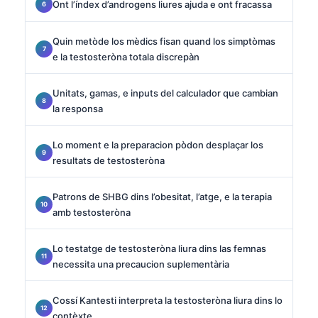
Ont l’índex d’androgens liures ajuda e ont fracassa
Quin metòde los mèdics fisan quand los simptòmas
e la testosteròna totala discrepàn
Unitats, gamas, e inputs del calculador que cambian
la responsa
Lo moment e la preparacion pòdon desplaçar los
resultats de testosteròna
Patrons de SHBG dins l’obesitat, l’atge, e la terapia
amb testosteròna
Lo testatge de testosteròna liura dins las femnas
necessita una precaucion suplementària
Cossí Kantesti interpreta la testosteròna liura dins lo
contèxte