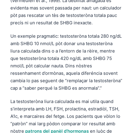
(Vermeulen et al., 1999). La debilitat amagada es
evidenta mas sovent passada per naut: un calculador
pòt pas rescatar un tès de testosteròna totala pauc
precís ni un resultat de SHBG inexacte.
Un exemple pragmatic: testosteròna totala 280 ng/dL
amb SHBG 10 nmol/L pòt donar una testosteròna
liura calculada dins o a l’entorn de la rèire, mentre
que testosteròna totala 420 ng/dL amb SHBG 75
nmol/L pòt calcular nauta. Dins nòstres
ressenhament d’ormònas, aquela diferéncia sovent
cambia lo pas seguent de “remplaçar la testosteròna”
cap a “saber perqué la SHBG es anormala”.”
La testosteròna liura calculada es mai utila quand
s’interpreta amb LH, FSH, prolactina, estradiòl, TSH,
A1c, e marcaires del fetge. Los pacients que vòlon lo
“patròn” mai larg pòdon comparar lor resultat amb
nòstre
patrons del panèl d’hormonas
en luòc de