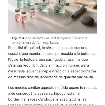
Figura 4:
Los metòdes de dialisi separan fisicament
l’ormòna liura de l’ormòna ligada.
En dialisi d’equilibri, lo sèrum es pausat sus una
costat d’una membrana semipermeabla e lo bufèr sus
l’autre; la testosteròna pas ligada difúsa fins que
s’atenga l’equilibri. L’ancian fraccion liura es alara
mesurada, sovent aprèp extraccion e espectrometria
de massas dins de laboratòris de qualitat mai nauta.
Los mèdics confian aqueste metòde quand lo resultat
a de consequéncias realas: hipogonadisme
borderline, excés d’androgens sospitat dins las