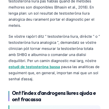
testosteròna liura pas fiablas quand de metòdes
melhores son disponibles (Bhasin et al., 2018). En
lenga plan: un sol resultat de testosteròna liura
analogica deu rarament portar el diagnostic per el
meteis.
Se vòstre rapòrt ditz “ testosteròna liura, dirècte ” o “
testosteròna liura analogica ”, demandatz se vòstre
clinician pòt tornar mesurar la testosteròna totala
amb SHBG e albumina o comandar una dialisi
d’equilibri. Per un camin diagnostic mai larg, nòstre
estudi de testosteròna bassa
pausa las analiticas de
seguiment que, en general, importan mai que un sol
senhal d’assaj.
Ont l’índex d’androgens liures ajuda e
ont fracassa