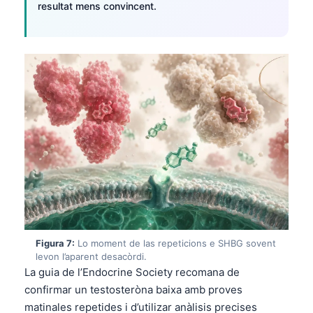
resultat mens convincent.
O‘zbekcha
Українська
አማርኛ
Kiswahili
ភាសាខ្មែរ
ဗမာစာ
ไทย
Tagalog
Tiếng Việt
Bahasa Melayu
മലയാളം
Figura 7:
Lo moment de las repeticions e SHBG sovent
levon l’aparent desacòrdi.
ಕನ್ನಡ
La guia de l’Endocrine Society recomana de
ગુજરાતી
confirmar un testosteròna baixa amb proves
matinales repetides i d’utilizar anàlisis precises
தமிழ்