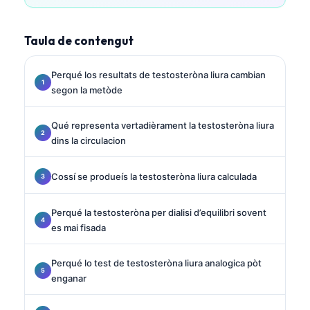
Taula de contengut
Perqué los resultats de testosteròna liura cambian
segon la metòde
Qué representa vertadièrament la testosteròna liura
dins la circulacion
Cossí se produeís la testosteròna liura calculada
Perqué la testosteròna per dialisi d’equilibri sovent
es mai fisada
Perqué lo test de testosteròna liura analogica pòt
enganar