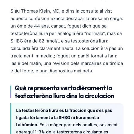
Siáu Thomas Klein, MD, e dins la consulta ai vist
aquesta confusion exacta desrabar la presa en carga:
un òme de 44 ans, cansat, foguèt dich que sa
testosteròna liura per analogia èra “normala”, mas sa
SHBG èra de 82 nmol/L e sa testosteròna liura
calculada èra clarament nauta. La solucion èra pas un
tractament immediat; foguèt un panèl tornat a far a
las 8 del matin, una revision dels marcaires de tiroida
e del fetge, e una diagnostica mai neta.
Qué representa vertadièrament la
testosteròna liura dins la circulacion
La testosteròna liura es la fraccion que s’es pas
ligada fòrtament a la SHBG ni liurament a
l’albúmina.
En la màger part dels adultes, solament
aperaquí 1-3% de la testosteròna circulanta es