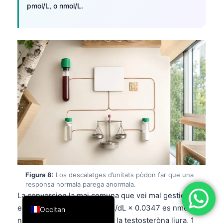
pmol/L, o nmol/L.
简体中文
Română
Türkçe
Ελληνικά
Português
Español
Italiano
עִבְרִית
Français
العربية
Figura 8:
Los descalatges d’unitats pòdon far que una
Deutsch
responsa normala parega anormala.
English
La conversion la mai comuna que vei mal gestionada
es la testosteròna totala: ng/dL × 0.0347 es nmol/L, e
Occitan
nmol/L × 28.8 es ng/dL. Per la testosteròna liura, 1