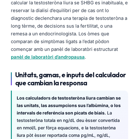
calcular la testosteròna liura se SHBG es inabituala, e
日本語
reservar la dialisi d’equilibri per de cas ont lo
Eesti
diagnostic declenchara una terapia de testosteròna a
Azərbaycan dili
long tèrme, de decisions sus la fertilitat, o una
remesa a un endocrinologista. Los òmes que
Bosanski
comparan de simptòmas ligats a l’edat pòdon
Svenska
començar amb un panèl de laboratòri estructurat
Српски језик
panèl de laboratòri d’andropausa
.
Íslenska
Unitats, gamas, e inputs del calculador
Հայերեն
que cambian la responsa
Bahasa Indonesia
हिन्दी
Los calculadors de testosteròna liura cambian se
las unitats, las assumpcions sus l’albùmina, o los
Nederlands
intervals de referéncia son picats de biais.
La
Dansk
testosteròna totala en ng/dL deu èsser convertida
Български
en nmol/L per fòrça equacions, e la testosteròna
liura pòt èsser reportada coma pg/mL, ng/dL,
فارسی