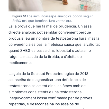
Figura 5:
Los immunoassajos analogics pòdon seguir
SHBG mai que l’ormòna liura vertadièra.
Es la prova que me fa mai de prudéncia. Un assaj
dirècte analogic pòt semblar convenient perque
produsís lèu un nombre de testosteròna liura, mas la
convenéncia es pas la meteissa causa que la validitat
quand SHBG es bassa dins l’obesitat o auta amb
l’atge, la malautiá de la tiroida, o d’efèits de
medicaments.
La guia de la Societat Endocrinologica de 2018
aconselha de diagnosticar una deficiencia de
testosteròna solament dins los òmes amb de
simptòmas consistents e una testosteròna
inequívocament bassa confirmada per de proves
repetidas, e desaconselha los assajos de