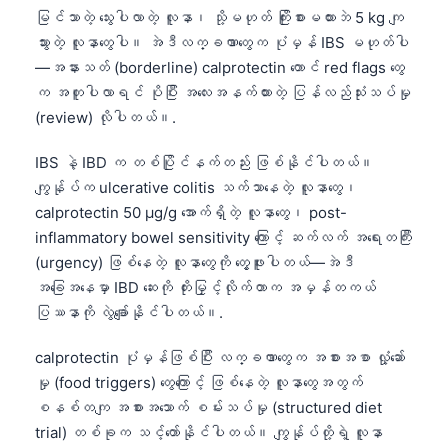
မြင်သာတဲ့ သွေးပါလာတဲ့ လူနာ၊ သို့မဟုတ် ကြိုးစားမထားဘဲ 5 kg ကျ
သွားတဲ့ လူနာတွေပါ။ အဲဒီလက္ခဏာတွေက ပုံမှန် IBS မဟုတ်ပါ
—အနားသတ် (borderline) calprotectin တောင် red flags တွေ
က အတူပါလာရင် ပိုပြီး အလေးအနက်ထားတဲ့ ပြန်လည်သုံးသပ်မှု
(review) လိုပါတယ်။.
IBS နဲ့ IBD က တစ်ပြိုင်နက်တည်း ဖြစ်နိုင်ပါတယ်။
ကျွန်ုပ်က ulcerative colitis သက်သာနေတဲ့ လူနာတွေ၊
calprotectin 50 µg/g အောက်ရှိတဲ့ လူနာတွေ၊ post-
inflammatory bowel sensitivity ကြောင့် ဆက်လက် အရေးတကြီး
(urgency) ဖြစ်နေတဲ့ လူနာတွေကို တွေ့ဖူးပါတယ်—အဲဒီ
အခြေအနေမှာ IBD ဆေးကို တိုးမြှင့်လိုက်တာက အမှန်တကယ်
ပြဿနာကို လွဲချော်နိုင်ပါတယ်။.
calprotectin ပုံမှန်ဖြစ်ပြီး လက္ခဏာတွေက အစားအစာ လှုံ့ဆော်
မှု (food triggers) တွေကြောင့် ဖြစ်နေတဲ့ လူနာတွေအတွက်
စနစ်တကျ အစားအသောက် စမ်းသပ်မှု (structured diet
trial) တစ်ခုက သင့်တော်နိုင်ပါတယ်။ ကျွန်ုပ်တို့ရဲ့ လူနာ