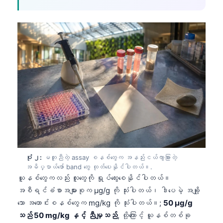
ပုံ ၂:
မတူညီတဲ့ assay စနစ်တွေက အနည်းငယ်ကွာခြားတဲ့
အဓိပ္ပာယ်ဖော် band တွေ ထုတ်ပေးနိုင်ပါတယ်။.
ယူနစ်တွေကလည်း လူတွေကို ရှုပ်ထွေးစေနိုင်ပါတယ်။
အစီရင်ခံစာအများစုက µg/g ကို သုံးပါတယ်၊ ဒါပေမဲ့ အချို့
သော အဟောင်းစနစ်တွေက mg/kg ကို သုံးပါတယ်။;
50 µg/g
သည် 50 mg/kg နှင့် ညီမျှသည်
, ထို့ကြောင့် ယူနစ်တစ်ခု