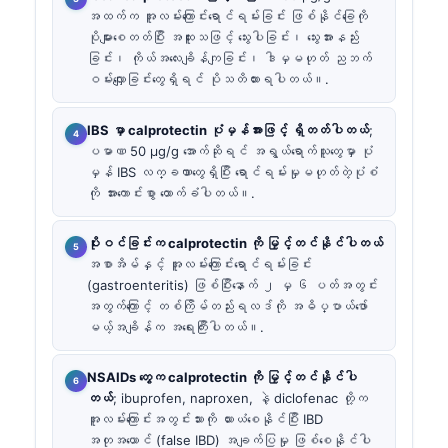
အထက်က အူလမ်းကြောင်းရောင်ရမ်းခြင်း ဖြစ်နိုင်ခြေကို
ပိုများစေတတ်ပြီး အထူးသဖြင့် သွေးပါခြင်း၊ သွေးအားနည်း
ခြင်း၊ ကိုယ်အလေးချိန်ကျခြင်း၊ ဒါမှမဟုတ် ညဘက်
ဝမ်းလျှောခြင်းတွေရှိရင် ပိုသတိထားရပါတယ်။.
IBS မှာ calprotectin ပုံမှန်အားဖြင့် ရှိတတ်ပါတယ်
;
ပမာဏ 50 µg/g အောက်ဆိုရင် အရွယ်ရောက်သူတွေမှာ ပုံ
မှန် IBS လက္ခဏာတွေရှိပြီး ရောင်ရမ်းမှုမဟုတ်တဲ့ပုံစံ
ကို အားကောင်းစွာ ထောက်ခံပါတယ်။.
ပိုးဝင်ခြင်းက calprotectin ကို မြှင့်တင်နိုင်ပါတယ်
အစာအိမ်နှင့် အူလမ်းကြောင်းရောင်ရမ်းခြင်း
(gastroenteritis) ဖြစ်ပြီးနောက် ၂ မှ ၆ ပတ်အတွင်း
အတွက်ကြောင့် တစ်ကြိမ်တည်းရလဒ်ကို အဓိပ္ပာယ်ဖော်
မယ့်အချိန်က အရေးကြီးပါတယ်။.
NSAIDs တွေက calprotectin ကို မြှင့်တင်နိုင်ပါ
တယ်
; ibuprofen, naproxen, နဲ့ diclofenac တို့က
အူလမ်းကြောင်းအတွင်းသားကို ယားယံစေနိုင်ပြီး IBD
အတုအယောင် (false IBD) အချက်ပြမှု ဖြစ်စေနိုင်ပါ