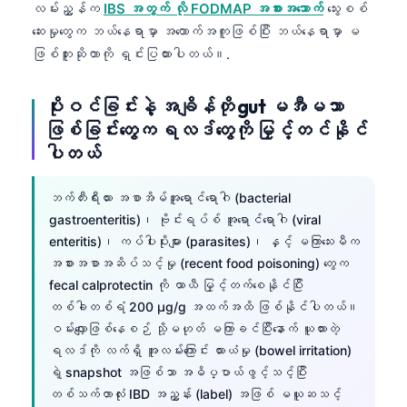
လမ်းညွှန်က
IBS အတွက် လို FODMAP အစားအသောက်
သွေးစစ်
ဆေးမှုတွေက ဘယ်နေရာမှာ အထောက်အကူဖြစ်ပြီး ဘယ်နေရာမှာ မ
ဖြစ်ဘူးဆိုတာကို ရှင်းပြထားပါတယ်။.
ပိုးဝင်ခြင်းနဲ့ အချိန်တို gut မအီမသာ
ဖြစ်ခြင်းတွေက ရလဒ်တွေကို မြှင့်တင်နိုင်
ပါတယ်
ဘက်တီးရီးယား အစာအိမ်အူရောင်ရောဂါ (bacterial
gastroenteritis)၊ ဗိုင်းရပ်စ် အူရောင်ရောဂါ (viral
enteritis)၊ ကပ်ပါးပိုးများ (parasites)၊ နှင့် မကြာသေးမီက
အစားအစာအဆိပ်သင့်မှု (recent food poisoning) တွေက
fecal calprotectin ကို ယာယီ မြှင့်တက်စေနိုင်ပြီး
တစ်ခါတစ်ရံ 200 µg/g အထက်အထိ ဖြစ်နိုင်ပါတယ်။
ဝမ်းလျှောဖြစ်နေစဉ် သို့မဟုတ် မကြာခင်ပြီးနောက် ယူထားတဲ့
ရလဒ်ကို လက်ရှိ အူလမ်းကြောင်း ယားယံမှု (bowel irritation)
ရဲ့ snapshot အဖြစ်သာ အဓိပ္ပာယ်ဖွင့်သင့်ပြီး
တစ်သက်တာလုံး IBD အညွှန်း (label) အဖြစ် မယူဆသင့်