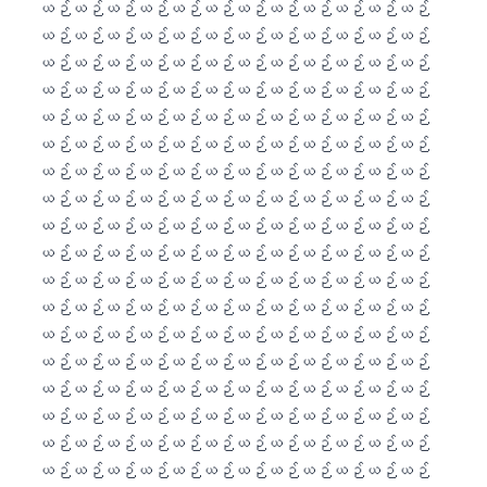
తెలుగు
मराठी
اردو
বাংলা
Shqip
Magyar
Slovenščina
한국어
Polski
Lietuvių kalba
Русский
ქართული
Čeština