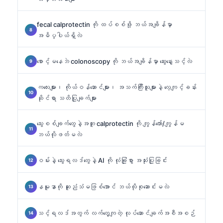
fecal calprotectin ကို ထပ်စစ်ဖို့ ဘယ်အချိန်မှာ
အဓိပ္ပါယ်ရှိလဲ
စောင့်မနေဘဲ colonoscopy ကို ဘယ်အချိန်မှာ ဆွေးနွေးသင့်လဲ
ကလေးများ၊ ကိုယ်ဝန်ဆောင်များ၊ အသက်ကြီးသူများနဲ့ လေ့ကျင့်ခန်း
ဆိုင်ရာ သတိပြုချက်များ
သွေးစစ်ချက်တွေနဲ့အတူ calprotectin ကို ကျွန်တော်/ကျွန်မ
ဘယ်လိုဖတ်မလဲ
ဝမ်းနဲ့ သွေးရလဒ်တွေနဲ့ AI ကို လုံခြုံစွာ အသုံးပြုခြင်း
နမူနာကို ဆူညံသံမဖြစ်အောင် ဘယ်လိုစုဆောင်းမလဲ
သင့်ရလဒ်အတွက် လက်တွေ့ကျတဲ့ လုပ်ဆောင်ချက်အစီအစဉ်