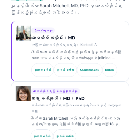
များနှင့် ဒေါက်တာ Sarah Mitchell, MD, PhD မှ ဆေးဘက်ဆိုင်ရာ
ပြန်လည်သုံးသပ်ချက် အပါအဝင်။.
ဦးဆောင်ရေးသားသူ
သောမတ်စ် ကလိုင်း၊ MD
အကြီးတန်းဆေးဘက်ဆိုင်ရာအရာရှိ၊ Kantesti AI
ဒေါက်တာ သောမတ်စ် ကလိန်းသည် ဘုတ်အဖွဲ့မှ အသိအမှတ်ပြု
ထားသော ကလင်နစ်ဆိုင်ရာ ဟီမတ်တော်လော့ဂျစ် (clinical
hematologist) နှင့် အတွင်းလူနာဆိုင်ရာ ဆရာဝန်
(internist) ဖြစ်ပြီး ဓာတ်ခွဲခန်းဆိုင်ရာ ဆေးပညာနှင့် AI
သုတေသနဂိတ်
ဂူဂယ် စကော်လာ
Academia.edu
ORCID
အကူအညီဖြင့် ကလင်နစ်ဆိုင်ရာ ခွဲခြမ်းစိတ်ဖြာမှုတွင်
အတွေ့အကြုံ ၁၅ နှစ်ကျော်ရှိသည်။ Kantesti AI တွင် အကြီး
တန်း ဆေးဘက်ဆိုင်ရာ အရာရှိ (Chief Medical Officer)
အဖြစ် သူသည် ပိုင်ဆိုင်မှုဆိုင်ရာ အာရုံကြောကွန်ရက်
ဆေးဘက်ဆိုင်ရာ ပြန်လည်သုံးသပ်သူ
(proprietary neural network) ၏ ဆေးဘက်ဆိုင်ရာ တိကျမှုကို
ဆာရာ မစ်ချယ်၊ MD၊ PhD
စောင့်ကြည့်ကြီးကြပ်ပေးသည်။ ဒေါက်တာ ကလိန်းသည် ဇီဝ
အဓိကဆေးဘက်ဆိုင်ရာအကြံပေး - ဆေးခန်းရောဂါဗေဒနှင့် အထွေထွေဆေး
အမှတ်အသား (biomarker) အဓိပ္ပာယ်ဖော်ခြင်းနှင့်
ပညာ
ဓာတ်ခွဲခန်းဆိုင်ရာ ရောဂါရှာဖွေခြင်း (laboratory
ဒေါက်တာ Sarah Mitchell သည် ဓာတ်ခွဲခန်းဆိုင်ရာ ဆေးပညာ
diagnostics) တို့နှင့်ပတ်သက်၍ ဓာတ်ခွဲခန်းဆိုင်ရာ ဆေး
နှင့် ရောဂါရှာဖွေရေး ခွဲခြမ်းစိတ်ဖြာမှုတွင် အတွေ့အကြုံ 18 နှစ်
ပညာဆိုင်ရာ ခေါင်းစဉ်များအပေါ်တွင် အကြိမ်ကြိမ် ထုတ်ဝေခဲ့
ကျော်ရှိသော ဘုတ်အဖွဲ့မှ အသိအမှတ်ပြု ကလင်နစ် ပက်သော်လော်
သည်။.
ဂျစ် (clinical pathologist) ဖြစ်သည်။ သူမသည် clinical
သုတေသနဂိတ်
ဂူဂယ် စကော်လာ