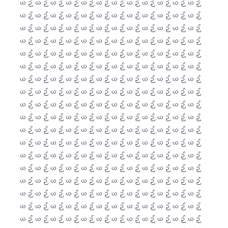
Català
O‘zbekcha
Українська
አማርኛ
Kiswahili
ភាសាខ្មែរ
ไทย
Tagalog
Tiếng Việt
Bahasa Melayu
മലയാളം
ಕನ್ನಡ
ગુજરાતી
தமிழ்