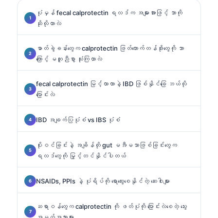
ပုံမှန် fecal calprotectin ရလဒ်က အများအားဖြင့် ဘာကို
ဆိုလိုတာလဲ
ဓာတ်ခွဲခန်းတွေက calprotectin ဖြတ်တောက်တန်ဖိုးတွေကို ဘာ
ကြောင့် မတူညီစွာ သုံးကြတာလဲ
fecal calprotectin မြင့်လာတာနဲ့ IBD ဖြစ်နိုင်ခြေ ဘယ်လို
ပြောင်းလဲ
IBD အချက်ပြပုံစံ vs IBS ပုံစံ
ပိုးဝင်ခြင်းနဲ့ အချိန်တို gut မအီမသာဖြစ်ခြင်းတွေက
ရလဒ်တွေကို မြှင့်တင်နိုင်ပါတယ်
NSAIDs, PPIs နဲ့ ပုံရိပ်ကို ရောထွေးစေနိုင်တဲ့ ဆေးဝါးများ
ဆရာဝန်တွေက calprotectin ကို ဖတ်ပုံကို ပြောင်းလဲစေတဲ့ သွေး
အမှတ်အသားများ