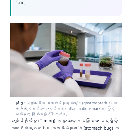
ပါ။.
ပုံ ၅:
မကြာသေးမီက အစာအိမ်အူရောင်ရောဂါ (gastroenteritis) က
ယာယီ ရောင်ရမ်းမှု-အမှတ်အသား (inflammation-marker) မြင့်
တက်မှုတွေ ဖြစ်စေနိုင်ပါတယ်။.
Norsk bokmål
အချိန်ကိုက်မှု (Timing) က လူနာတွေက မကြာခဏ မရရှိတဲ့
အသေးစိတ်အချက်ပါ။ အစာအိမ်အူရောဂါ (stomach bug) က
Ślōnskŏ gŏdka