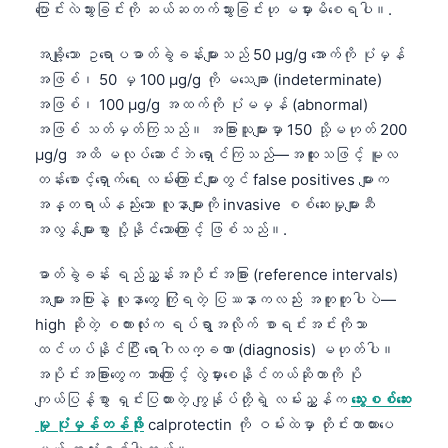
ပြောင်းလဲသွားခြင်းကို ဆယ်ဆတက်သွားခြင်းဟု မမှားမိစေရပါ။.
အချို့သော ဥရောပဓာတ်ခွဲခန်းများသည် 50 µg/g အောက်ကို ပုံမှန်
အဖြစ်၊ 50 မှ 100 µg/g ကို မသေချာ (indeterminate)
အဖြစ်၊ 100 µg/g အထက်ကို ပုံမမှန် (abnormal)
အဖြစ် သတ်မှတ်ကြသည်။ အခြားသူများမှာ 150 သို့မဟုတ် 200
µg/g အထိ မလုပ်ဆောင်ဘဲ ရှောင်ကြသည်—အထူးသဖြင့် မူလ
တန်းစောင့်ရှောက်ရေး လမ်းကြောင်းများတွင် false positives များက
အန္တရာယ်နည်းသော လူနာများကို invasive စစ်ဆေးမှုများဆီ
အလွန်များစွာ ပို့နိုင်သောကြောင့် ဖြစ်သည်။.
ဓာတ်ခွဲခန်း ရည်ညွှန်းအပိုင်းအခြား (reference intervals)
အများအပြားနဲ့ လူနာတွေ ကြုံရတဲ့ ပြဿနာကလည်း အတူတူပါပဲ—
high ဆိုတဲ့ စကားလုံးက ရပ်ရွာအလိုက် စာရင်းအင်းကိုသာ
ထင်ဟပ်နိုင်ပြီး ရောဂါလက္ခဏာ (diagnosis) မဟုတ်ပါ။
အပိုင်းအခြားတွေက ဘာကြောင့် လွဲမှားစေနိုင်တယ်ဆိုတာကို ပို
ကျယ်ပြန့်စွာ ရှင်းပြထားတဲ့ ကျွန်ုပ်တို့ရဲ့ လမ်းညွှန်က
သွေးစစ်ဆေး
မှု ပုံမှန်တန်ဖိုး
calprotectin ကို ဝမ်းထဲမှာ တိုင်းတာထားပေ