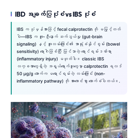
IBD အချက်ပြပုံစံ vs IBS ပုံစံ
IBS က ပုံမှန်အားဖြင့် fecal calprotectin ကို မမြှင့်တတ်
ပါ—IBS က အူ-ဦးနှောက် ဆက်သွယ်မှု (gut-brain
signaling) နှင့် အူလမ်းကြောင်း၏ အာရုံခံနိုင်စွမ်း (bowel
sensitivity) ရောဂါဖြစ်ပြီး မြင်သာတဲ့ ရောင်ရမ်းဒဏ်ရာ
(inflammatory injury) မဟုတ်ပါ။ classic IBS
လက္ခဏာတွေရှိတဲ့ အရွယ်ရောက်သူတွေမှာ calprotectin ရလဒ်
50 µg/g အောက်က မရောင်ရမ်းတဲ့ လမ်းကြောင်း (non-
inflammatory pathway) ကို အားကောင်းစွာ ထောက်ခံပါတယ်။.