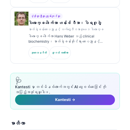
chemistry တွင် အထူးပြု အသိအမှတ်ပြုလက်မှတ်များကို ကိုင်
ဆောင်ထားပြီး လက်တွေ့ဆေးဘက်ဆိုင်ရာတွင် biomarker panel များ
နှင့် ဓာတ်ခွဲခန်းခွဲခြမ်းစိတ်ဖြာမှုများအကြောင်းကို အများအပြား
ထုတ်ဝေထားသည်။.
ပံ့ပိုးကူညီသူ ကျွမ်းကျင်သူ
ပါမောက္ခ ဒေါက်တာ ဟန်းစ် ဝီဘာ၊ ပါရဂူဘွဲ့
ဓာတ်ခွဲခန်းဆေးပညာနှင့် လက်တွေ့ဇီဝဓာတုဗေဒ ပါမောက္ခ
ပါမောက္ခ ဒေါက်တာ Hans Weber သည် clinical
biochemistry၊ ဓာတ်ခွဲခန်းဆိုင်ရာ ဆေးပညာနှင့်
biomarker သုတေသနတွင် အတွေ့အကြုံ 30+ နှစ်ရှိသည်။
German Society for Clinical Chemistry ၏ ယခင်
သုတေသနဂိတ်
ဂူဂယ် စကော်လာ
ဥက္ကဋ္ဌဟောင်းဖြစ်ပြီး ရောဂါရှာဖွေရေး panel ခွဲခြမ်းစိတ်ဖြာ
မှု၊ biomarker စံချိန်ညှိမှု (standardization) နှင့် AI
အကူအညီဖြင့် ဓာတ်ခွဲခန်းဆိုင်ရာ ဆေးပညာတို့တွင် အထူးပြု
သည်။.
🩺
Kantesti မှာ တစ်မိနစ်အောက်အတွင်း AI သွေးစစ်ဆေးခြင်း ကို
အပြည့်အစုံရယူပါ။.
Kantesti →
မာတိကာ