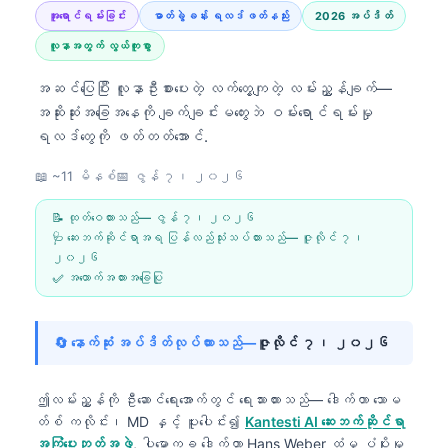
အူရောင်ရမ်းခြင်း
ဓာတ်ခွဲခန်း ရလဒ်ဖတ်နည်း
2026 အပ်ဒိတ်
လူနာအတွက် လွယ်ကူစွာ
အဆင်ပြေပြီး လူနာဦးစားပေးတဲ့ လက်တွေ့ကျတဲ့ လမ်းညွှန်ချက်—
အဆိုးဆုံးအခြေအနေကို ချက်ချင်းမတွေးဘဲ ဝမ်းရောင်ရမ်းမှု
ရလဒ်တွေကို ဖတ်တတ်အောင်.
📖 ~11 မိနစ်
📅
ဇွန် ၇၊ ၂၀၂၆
📝 ထုတ်ဝေထားသည်—
ဇွန် ၇၊ ၂၀၂၆
🩺 ဆေးဘက်ဆိုင်ရာအရ ပြန်လည်သုံးသပ်ထားသည်—
ဇူလိုင် ၇၊
၂၀၂၆
✅ အထောက်အထားအခြေပြု
🔄 နောက်ဆုံး အပ်ဒိတ်လုပ်ထားသည်—
ဇူလိုင် ၇၊ ၂၀၂၆
ဤလမ်းညွှန်ကို ဦးဆောင်ရေးအောက်တွင် ရေးသားထားသည်—
ဒေါက်တာ သောမ
တ်စ် ကလိုင်း၊ MD
နှင့် ပူးပေါင်း၍
Kantesti AI ဆေးဘက်ဆိုင်ရာ
အကြံပေးဘုတ်အဖွဲ့
, ပါမောက္ခ ဒေါက်တာ Hans Weber ထံမှ ပံ့ပိုးမှု