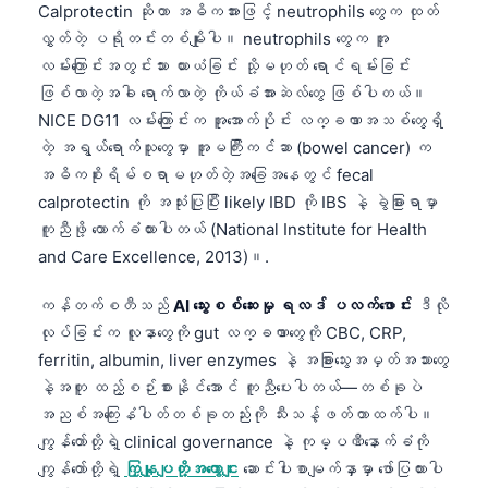
Calprotectin ဆိုတာ အဓိကအားဖြင့် neutrophils တွေက ထုတ်
လွှတ်တဲ့ ပရိုတင်းတစ်မျိုးပါ။ neutrophils တွေက အူ
လမ်းကြောင်းအတွင်းသား ယားယံခြင်း သို့မဟုတ် ရောင်ရမ်းခြင်း
ဖြစ်လာတဲ့အခါ ရောက်လာတဲ့ ကိုယ်ခံအားဆဲလ်တွေ ဖြစ်ပါတယ်။
NICE DG11 လမ်းကြောင်းက အူအောက်ပိုင်း လက္ခဏာအသစ်တွေရှိ
တဲ့ အရွယ်ရောက်သူတွေမှာ အူမကြီးကင်ဆာ (bowel cancer) က
အဓိကစိုးရိမ်စရာမဟုတ်တဲ့အခြေအနေတွင် fecal
calprotectin ကို အသုံးပြုပြီး likely IBD ကို IBS နဲ့ ခွဲခြားရာမှာ
ကူညီဖို့ ထောက်ခံထားပါတယ် (National Institute for Health
and Care Excellence, 2013)။.
ကန်တက်စတီသည်
AI သွေးစစ်ဆေးမှု ရလဒ် ပလက်ဖောင်း
ဒီလို
လုပ်ခြင်းက လူနာတွေကို gut လက္ခဏာတွေကို CBC, CRP,
ferritin, albumin, liver enzymes နဲ့ အခြားသွေးအမှတ်အသားတွေ
နဲ့အတူ ထည့်စဉ်းစားနိုင်အောင် ကူညီပေးပါတယ်—တစ်ခုပဲ
အညစ်အကြေးနံပါတ်တစ်ခုတည်းကို သီးသန့်ဖတ်တာထက်ပါ။
ကျွန်တော်တို့ရဲ့ clinical governance နဲ့ ကုမ္ပဏီနောက်ခံကို
ကျွန်တော်တို့ရဲ့
ကြှနျုပျတို့အကွောငျး
ဆောင်းပါးစာမျက်နှာမှာ ဖော်ပြထားပါ