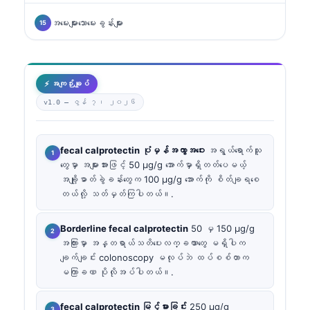
အမေးများသောမေးခွန်းများ
⚡ အကျဉ်းချုပ်
v1.0 —
ဇွန် ၇၊ ၂၀၂၆
fecal calprotectin ပုံမှန်အကွာအဝေး
အရွယ်ရောက်သူ
တွေမှာ အများအားဖြင့် 50 µg/g အောက်မှာရှိတတ်ပေမယ့်
အချို့ဓာတ်ခွဲခန်းတွေက 100 µg/g အောက်ကို စိတ်ချရစေ
တယ်လို့ သတ်မှတ်ကြပါတယ်။.
Borderline fecal calprotectin
50 မှ 150 µg/g
အကြားမှာ အန္တရာယ်သတိပေးလက္ခဏာတွေ မရှိပါက
ချက်ချင်း colonoscopy မလုပ်ဘဲ ထပ်စစ်တာက
မကြာခဏ ပိုလိုအပ်ပါတယ်။.
fecal calprotectin မြင့်မားခြင်း
250 µg/g