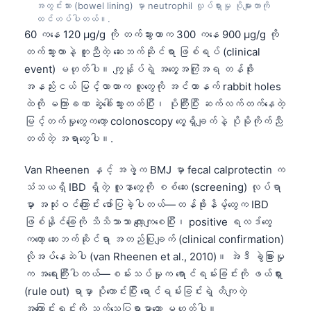
အတွင်းသား (bowel lining) မှာ neutrophil လှုပ်ရှားမှု ပိုများတာကို
ထင်ဟပ်ပါတယ်။.
60 ကနေ 120 µg/g ကို တက်သွားတာက 300 ကနေ 900 µg/g ကို
တက်သွားတာနဲ့ တူညီတဲ့ ဆေးဘက်ဆိုင်ရာ ဖြစ်ရပ် (clinical
event) မဟုတ်ပါ။ ကျွန်ုပ်ရဲ့ အတွေ့အကြုံအရ တန်ဖိုး
အနည်းငယ် မြင့်လာတာက လူတွေကို အင်တာနက် rabbit holes
ထဲကို မကြာခဏ ဆွဲခေါ်သွားတတ်ပြီး၊ ပိုကြီးပြီး ဆက်လက်တက်နေတဲ့
မြင့်တက်မှုတွေကတော့ colonoscopy တွေ့ရှိချက်နဲ့ ပိုမိုကိုက်ညီ
တတ်တဲ့ အရာတွေပါ။.
Van Rheenen နှင့် အဖွဲ့က BMJ မှာ fecal calprotectin က
သံသယရှိ IBD ရှိတဲ့ လူနာတွေကို စစ်ဆေး (screening) လုပ်ရာ
မှာ အသုံးဝင်ကြောင်း ဖော်ပြခဲ့ပါတယ်—တန်ဖိုးနိမ့်တွေက IBD
ဖြစ်နိုင်ခြေကို သိသိသာသာ လျော့ကျစေပြီး၊ positive ရလဒ်တွေ
ကတော့ ဆေးဘက်ဆိုင်ရာ အတည်ပြုချက် (clinical confirmation)
လိုအပ်နေဆဲပါ (van Rheenen et al., 2010)။ အဲဒီ ခွဲခြားမှု
က အရေးကြီးပါတယ်—စမ်းသပ်မှုက ရောင်ရမ်းခြင်းကို ဖယ်ရှား
(rule out) ရာမှာ ပိုကောင်းပြီး ရောင်ရမ်းခြင်းရဲ့ တိကျတဲ့
အကြောင်းရင်းကို သက်သေပြရာမှာတော့ မဟုတ်ပါ။.