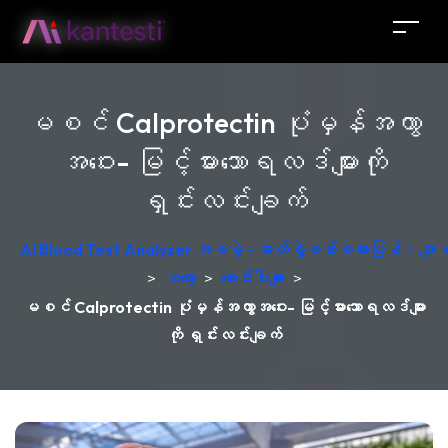
မစင် Calprotectin ပုံမှန်အကွာ
အဝေး- မြင့်မားသောရလဒ်များကို
ရှင်းလင်းချက်
AI Blood Test Analyzer အခမဲ့ - ဓာတ်ခွဲခန်းစကားပြန်၊ ဂျ
>
ဘလော့
>
ဆောင်းပါးများ
>
မစင် Calprotectin ပုံမှန်အကွာအဝေး- မြင့်မားသောရလဒ်များ
ကို ရှင်းလင်းချက်