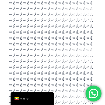
简体中文
Română
Türkçe
Ελληνικά
Português
Español
Italiano
עִבְרִית
Français
العربية
Deutsch
English
ဗမာစာ