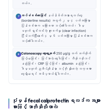
တယ်။.
ထပ်မံစစ်ဆေးခြင်း
နယ်နိမိတ်အနားရလဒ်တွေ
(borderline results) အတွက် ၂ မှ ၄ ပတ်အကြာမှာ
ပြန်စစ်တာက မကြာခဏ သင့်တော်ပါတယ်၊ ဒါမှ
မဟုတ် ရှင်းလင်းတဲ့ ကူးစက်မှု (clear infection)
ငြိမ်သက်ပြီးနောက် ၄ မှ ၆ ပတ်အကြာမှာ ပြန်စစ်တာက
သင့်တော်ပါတယ်။.
Colonoscopy ဆွေးနွေးချက်
250 µg/g ထက် ဆက်တိုက်
မြင့်နေခြင်း၊ မြင်သာတဲ့ သွေးပါခြင်း၊ ဟီမိုဂလိုဘင်
နည်းခြင်း၊ CRP မြင့်ခြင်း၊ albumin နည်းခြင်း၊
ဒါမှမဟုတ် ညအိပ်ချိန်မှာ သင့်ကို နိုးစေတဲ့ လက္ခဏာ
တွေရှိနေရင် အဓိပ္ပာယ်ရှိပါတယ်။.
ပုံမှန် fecal calprotectin ရလဒ်က အများ
အားဖြင့် ဘာကိုဆိုလိုတာလဲ