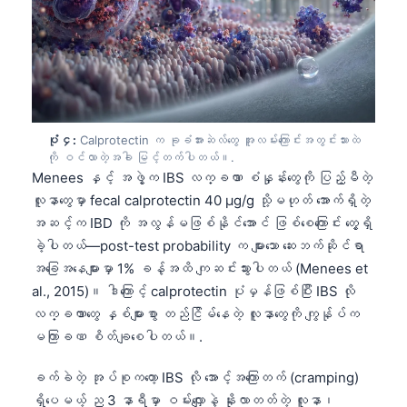
ပုံ ၄:
Calprotectin က ခုခံအားဆဲလ်တွေ အူလမ်းကြောင်းအတွင်းသားထဲ
ကို ဝင်လာတဲ့အခါ မြင့်တက်ပါတယ်။.
Menees နှင့် အဖွဲ့က IBS လက္ခဏာ စံနှုန်းတွေကို ပြည့်မီတဲ့
လူနာတွေမှာ fecal calprotectin 40 µg/g သို့မဟုတ် အောက်ရှိတဲ့
အဆင့်က IBD ကို အလွန်မဖြစ်နိုင်အောင် ဖြစ်စေကြောင်း တွေ့ရှိ
ခဲ့ပါတယ်—post-test probability က များသော ဆေးဘက်ဆိုင်ရာ
အခြေအနေများမှာ 1% ခန့်အထိ ကျဆင်းသွားပါတယ် (Menees et
al., 2015)။ ဒါကြောင့် calprotectin ပုံမှန်ဖြစ်ပြီး IBS လို
လက္ခဏာတွေ နှစ်များစွာ တည်ငြိမ်နေတဲ့ လူနာတွေကို ကျွန်ုပ်က
မကြာခဏ စိတ်ချစေပါတယ်။.
ခက်ခဲတဲ့ အုပ်စုကတော့ IBS လို အောင့်အကြောတက် (cramping)
ရှိပေမယ့် ည 3 နာရီမှာ ဝမ်းလျှောနဲ့ နိုးလာတတ်တဲ့ လူနာ၊