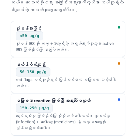
တယ်။ ဆေးဘက်ဆိုင်ရာ အကြောင်းအရာနောက်ကွယ်မှာ ဘယ်သူရှိလဲ
သိချင်တဲ့ စာဖတ်သူတွေအတွက်ပါ။.
ပုံမှန်အားဖြင့်
<50 µg/g
ပုံမှန် IBS လို လက္ခဏာတွေရှိတဲ့ အရွယ်ရောက်သူတွေမှာ active
IBD ဖြစ်နိုင်ခြေ နည်းပါတယ်။.
နယ်နိမိတ်မျဉ်း
50-150 µg/g
red flags မရှိဘူးဆိုရင် ပြန်စစ်တာက မကြာခဏ သင့်တော်ပါ
တယ်။.
မကြာခဏ reactive ဖြစ်ပြီး အရေးပေါ်မဟုတ်
150-250 µg/g
ရောင်ရမ်းမှု ဖြစ်နိုင်ခြေ ပိုမိုတက်လာပါတယ်။ ကူးစက်မှု
(infection)၊ ဆေးဝါးတွေ (medicines) နဲ့ လက္ခဏာတွေကို
ပြန်လည်စစ်ဆေးပါ။.