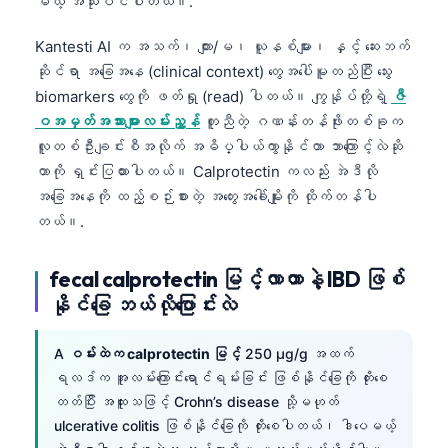
မယ့် အသုံးဝင်ပါတယ်။.
Kantesti AI က အသက်၊ ကျား/မ၊ ယူနစ်များ၊ နှင့် ဆေးဘက်
ဆိုင်ရာ အခြေအနေ (clinical context) တွေအပေါ်မူတည်ပြီး သွေး
biomarkers တွေကို ဖတ်ရှု (read) ပါတယ်။ ကျွန်ုပ်တို့ရဲ့
ဇီ
ဝအမှတ်အသားများလမ်းညွှန်
တူညီတဲ့ ဂဏန်းတန်ဖိုးတစ်ခုက
လူတစ်ဦးချင်းစီအလိုက် အဓိပ္ပါယ်ကွာနိုင်တာ ဘာကြောင့်လဲဆို
တာကို ရှင်းပြထားပါတယ်။ Calprotectin ကလည်း အဲဒီလို
အခြေအနေကို ထည့်စဉ်းစားတဲ့ အတွေးအခေါ်မျိုးကို ထိုက်တန်ပါ
တယ်။.
fecal calprotectin မြင့်လာတာနဲ့ IBD ဖြစ်
နိုင်ခြေ ဘယ်လိုပြောင်းလဲ
A
ဝမ်းထဲက calprotectin မြင့်
250 µg/g အထက်
ရလဒ်က အူလမ်းကြောင်းရောင်ရမ်းခြင်း ဖြစ်နိုင်ခြေကို တိုးစေ
တတ်ပြီး အထူးသဖြင့် Crohn’s disease သို့မဟုတ်
ulcerative colitis ဖြစ်နိုင်ခြေကို တိုးစေပါတယ်၊ ဒါပေမယ့်