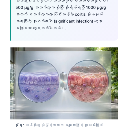
အဲဒီရောဂါနှစ်ခုထဲက ဘယ်ဟာကိုမှ မသတ်မှတ်နိုင်ပါ။
500 µg/g အထက်တွေက ပိုပြီး စိုးရိမ်ရပြီး 1000 µg/g
အထက် ရလဒ်တွေကတော့ ပြင်းထန်တဲ့ colitis သို့မဟုတ်
အရေးကြီးတဲ့ ကူးစက်ရောဂါ (significant infection) တွေမှာ
မကြာခဏ တွေ့ရတတ်ပါတယ်။.
ပုံ ၃:
တန်ဖိုးတွေ ပိုမြင့်လာတာက အများအားဖြင့် အူလမ်းကြောင်း