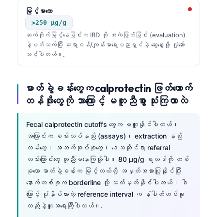
မြင့်မားသော
>250 µg/g
ဆက်တိုက်မြင့်နေခြင်းက IBD ကို အကဲဖြတ်ခြင်း (evaluation)
နဲ့ပတ်သက်ပြီး ဆရာဝန်/ကျန်းမာရေးပညာရှင်နဲ့ ဆွေးနွေးဖို့ လှုံ့ဆော်
သင့်ပါတယ်။.
ဓာတ်ခွဲခန်းတွေက calprotectin ဖြတ်တောက်
တန်ဖိုးတွေကို ဘာကြောင့် မတူညီစွာ သုံးကြတာလဲ
Fecal calprotectin cutoffs တွေက မတူနိုင်ပါတယ်၊
အကြောင်းက စမ်းသပ်နည်း (assays)၊ extraction နည်း
လမ်းတွေ၊ အသက်အုပ်စုတွေ၊ ဒေသဆိုင်ရာ referral
လမ်းကြောင်းတွေ တူညီမနေကြလို့ပါ။ 80 µg/g ရလဒ်ကို တစ်
ခုသော ဓာတ်ခွဲခန်းက မြင့်တယ်လို့ အမှတ်အသားပြုနိုင်ပြီး
နောက်တစ်ခုက borderline လို့ သတ်မှတ်နိုင်ပါတယ်၊ ဒါ
ကြောင့် ပုံနှိပ်ထားတဲ့ reference interval က နံပါတ်တစ်ခု
တည်းနဲ့တူအရေးကြီးပါတယ်။.