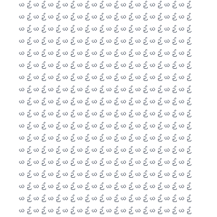
日本語
Eesti
Azərbaycan dili
Bosanski
Svenska
Српски језик
Íslenska
Հայերեն
Bahasa Indonesia
हिन्दी
Nederlands
Dansk
Български
فارسی