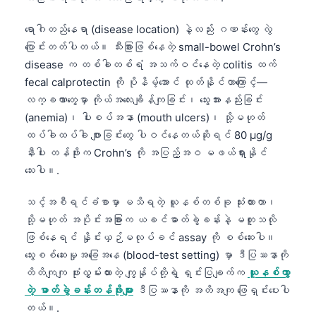
ရောဂါတည်နေရာ (disease location) နဲ့လည်း ဂဏန်းတွေ လွဲ
ပြောင်းတတ်ပါတယ်။ သီးခြားဖြစ်နေတဲ့ small-bowel Crohn’s
disease က တစ်ခါတစ်ရံ အသက်ဝင်နေတဲ့ colitis ထက်
fecal calprotectin ကို ပိုနိမ့်အောင် ထုတ်နိုင်တာကြောင့်—
လက္ခဏာတွေမှာ ကိုယ်အလေးချိန်ကျခြင်း၊ သွေးအားနည်းခြင်း
(anemia)၊ ပါးစပ်အနာ (mouth ulcers)၊ သို့မဟုတ်
ထပ်ခါထပ်ခါ ဖျားခြင်းတွေ ပါဝင်နေတယ်ဆိုရင် 80 µg/g
နီးပါး တန်ဖိုးက Crohn’s ကို အပြည့်အဝ မဖယ်ရှားနိုင်
သေးပါ။.
သင့်အစီရင်ခံစာမှာ မသိရတဲ့ ယူနစ်တစ်ခု သုံးထားတာ၊
သို့မဟုတ် အပိုင်းအခြားက ယခင်ဓာတ်ခွဲခန်းနဲ့ မတူသလို
ဖြစ်နေရင် နှိုင်းယှဉ်မလုပ်ခင် assay ကို စစ်ဆေးပါ။
သွေးစစ်ဆေးမှုအခြေအနေ (blood-test setting) မှာ ဒီပြဿနာကို
တိတိကျကျ ဖုံးလွှမ်းထားတဲ့ ကျွန်ုပ်တို့ရဲ့ ရှင်းပြချက်က
ယူနစ်ကွာ
တဲ့ ဓာတ်ခွဲခန်းတန်ဖိုးများ
ဒီပြဿနာကို အတိအကျ ဖြေရှင်းပေးပါ
တယ်။.