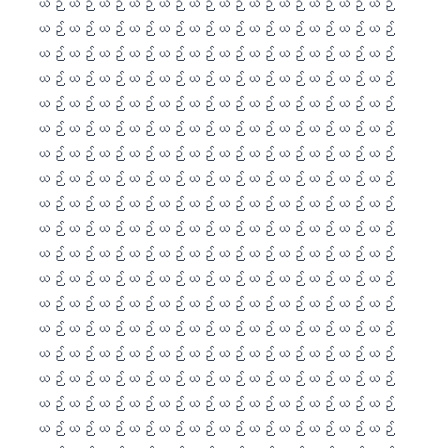
Gàidhlig
Euskara
Македонски јазик
Latviešu valoda
Galego
অসমীয়া
සිංහල
سنڌي
پښتو
Slovenčina
Hrvatski
Suomi
Қазақ тілі