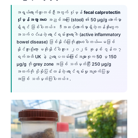
အရွယ်ရောက်သူတစ်ဦးအတွက် ပုံမှန်
fecal calprotectin
ပုံမှန်အကွာအဝေး
အညစ်အကြေး (stool) ၏ 50 µg/g အောက်မှာ
ရှိရင် ဖြစ်ပါတယ်။ ဒီအဆင့်အောက်မှာရှိတဲ့တန်ဖိုးတွေက
အသက်ဝင်နေတဲ့ ရောင်ရမ်းအူရောဂါ (active inflammatory
bowel disease) ဖြစ်နိုင်ခြေကို လျော့စေပါတယ်—မဖြစ်
နိုင်ဘူးလို့တော့ မဆိုနိုင်ပါဘူး။ ၂၀၂၆ ခုနှစ် ဇွန်လ ၇
ရက်အထိ UK နဲ့ ဥရောပလမ်းကြောင်းအများစုက 50 မှ 150
µg/g ကို grey zone အဖြစ် သတ်မှတ်ပြီး 250 µg/g
အထက်ကို ပိုမိုပြင်းထန်တဲ့ ရောင်ရမ်းမှုအချက်ပြမှု
အဖြစ် သတ်မှတ်ကြပါတယ်။.