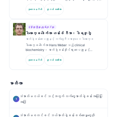
ပညာဆိုင်ရာ ခေါင်းစဉ်များအပေါ်တွင် အကြိမ်ကြိမ် ထုတ်ဝေခဲ့
ကျော်ရှိသော ဘုတ်အဖွဲ့မှ အသိအမှတ်ပြု ကလင်နစ် ပက်သော်လော်
သည်။.
ဂျစ် (clinical pathologist) ဖြစ်သည်။ သူမသည် clinical
သုတေသနဂိတ်
ဂူဂယ် စကော်လာ
chemistry တွင် အထူးပြု အသိအမှတ်ပြုလက်မှတ်များကို ကိုင်
ဆောင်ထားပြီး လက်တွေ့ဆေးဘက်ဆိုင်ရာတွင် biomarker panel များ
နှင့် ဓာတ်ခွဲခန်းခွဲခြမ်းစိတ်ဖြာမှုများအကြောင်းကို အများအပြား
ထုတ်ဝေထားသည်။.
ပံ့ပိုးကူညီသူ ကျွမ်းကျင်သူ
ပါမောက္ခ ဒေါက်တာ ဟန်းစ် ဝီဘာ၊ ပါရဂူဘွဲ့
ဓာတ်ခွဲခန်းဆေးပညာနှင့် လက်တွေ့ဇီဝဓာတုဗေဒ ပါမောက္ခ
ပါမောက္ခ ဒေါက်တာ Hans Weber သည် clinical
biochemistry၊ ဓာတ်ခွဲခန်းဆိုင်ရာ ဆေးပညာနှင့်
biomarker သုတေသနတွင် အတွေ့အကြုံ 30+ နှစ်ရှိသည်။
German Society for Clinical Chemistry ၏ ယခင်
သုတေသနဂိတ်
ဂူဂယ် စကော်လာ
ဥက္ကဋ္ဌဟောင်းဖြစ်ပြီး ရောဂါရှာဖွေရေး panel ခွဲခြမ်းစိတ်ဖြာ
မှု၊ biomarker စံချိန်ညှိမှု (standardization) နှင့် AI
အကူအညီဖြင့် ဓာတ်ခွဲခန်းဆိုင်ရာ ဆေးပညာတို့တွင် အထူးပြု
သည်။.
မာတိကာ
သံဓာတ်မဝယ်ခင် သင့်အတွက် လက်တွေ့ဓာတ်ခွဲခန်းအခြေပြု
အဖြေ
သံဓာတ်မစတင်ခင် ဘယ်ဓာတ်ခွဲခန်းစစ်ဆေးမှုတွေကို