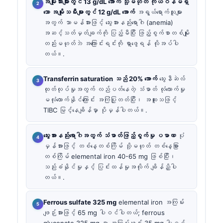
အမျိုးသားများတွင် 13 g/dL အောက် သို့မဟုတ် ကိုယ်ဝန်မရှိ
သော အမျိုးသမီးများတွင် 12 g/dL အောက်
အရွယ်ရောက်သူများ
အတွက် သာမန်အားဖြင့် သွေးအားနည်းရောဂါ (anemia)
အဆင့်သတ်မှတ်ချက်ကို ပြည့်မီပြီး ဖြည့်စွက်စာတစ်မျိုး
တည်းမဟုတ်ဘဲ အကြောင်းရင်းကို ရှာဖွေရန် လိုအပ်ပါ
တယ်။.
Transferrin saturation သည် 20% အောက်
သွေးနီဆဲလ်
ထုတ်လုပ်မှုအတွက် လည်ပတ်နေတဲ့ သံဓာတ် လုံလောက်မှု
မလုံလောက်နိုင်ကြောင်း အကြံပြုတတ်ပြီး၊ အထူးသဖြင့်
TIBC မြင့်နေချိန်မှာ ပိုမှန်ပါတယ်။.
သွေးအားနည်းရောဂါအတွက် သံဓာတ်ဖြည့်စွက်မှု ပမာဏ
ပုံ
မှန်အားဖြင့် တစ်နေ့တစ်ကြိမ် သို့မဟုတ် တစ်နေ့ခြား
တစ်ကြိမ် elemental iron 40-65 mg ဖြစ်ပြီး၊
သည်းခံနိုင်မှုနှင့် ပြင်းထန်မှုအလိုက် ချိန်ညှိပါ
တယ်။.
Ferrous sulfate 325 mg
elemental iron အကြမ်း
ဖျဉ်းအားဖြင့် 65 mg ပါဝင်ပါတယ်; ferrous
gluconate 325 mg မှာ အကြမ်းဖျဉ်း 35 mg ပါဝင်