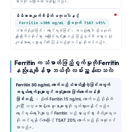
ဓာတ်ကို မကြာခဏ အသုံးပြုသည်။.
မိမိဘာသာ မျက်စိမှိတ် မကုသပါနှင့်
Ferritin >300 ng/mL သို့မဟုတ် TSAT >45%
သံဓာတ်ပိုလျှံခြင်း၊ ရောင်ရမ်းခြင်း၊ အသည်းရောဂါ သို့မဟုတ်
မျိုးရိုးဗီဇဆိုင်ရာ အကြောင်းရင်းများသည် ဖြည့်စွက်မီ ဆရာဝန်/
ကျန်းမာရေးပညာရှင်၏ ပြန်လည်သုံးသပ်မှု လိုအပ်သည်။.
Ferritin က သံဓာတ်ဖြည့်စွက်မှုကို Ferritin
နည်းနေချိန်မှာ ဘယ်လို လမ်းညွှန်ပေးသလဲ
Ferritin 30 ng/mL အောက်သည် သံဓာတ်ချို့တဲ့ခြင်းအတွက်
အရွယ်ရောက်သူများတွင် အသုံးများသော ဖြတ်တောက်တန်ဖိုး
ဖြစ်သည်
, ၊ သို့သော် Ferritin 15 ng/mL အောက်သည် ပိုမိုတိ
ကျပြီး လက္ခဏာရှိသော လူနာများစွာကို လွတ်သွားစေနိုင်သည်။
ရောင်ရမ်းရောဂါများတွင် Ferritin သည် မှားယွင်းစွာ စိတ်ချရသ
လို ထင်ရနိုင်သောကြောင့် TSAT 20% အောက်သည် ပိုအသုံးဝင်
လာသည်။.