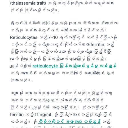
(thalassemia trait) သည် အလွန်တူညီသော ဆဲလ်အရွယ်အစား
ပုံစံကို ဖြစ်စေနိုင်သည်။.
ရိုးတွင်းခြင်ဆီ၏ တုံ့ပြန်မှုသည် လူနာက သိသိသာသာ ပိုကောင်းလာ
သည်ဟု မခံစားမီတွင်ပင် မကြာခဏ မြင်နိုင်သည်။
Reticulocytes သည် 7–10 ရက်အကြာတွင် တက်နိုင်ပြီး ဟေမို
ဂလိုဘင်သည် ပတ်များအတွင်း လိုက်တက်လာကာ ferritin သည်
ပိုကြာတတ်သည်—လည်ပတ်နေသော လိုအပ်ချက်များ ပြည့်မီပြီး
နောက် သိုလှောင်မှုကို ပြန်တည်ဆောက်ရသောကြောင့် ဖြစ်သည်။
ကျွန်ုပ်တို့၏
reticulocyte ပြန်လည်ကောင်းမွန်မှု လမ်းညွှန်
သည် အစောပိုင်း တက်လာမှုက အဘယ်ကြောင့် အရေးကြီးကြောင်း ရှင်း
ပြထားသည်။.
အများသုံး အမှားတစ်ခုမှာ ဟေမိုဂလိုဘင်သည် ရည်ညွှန်းအကွာ
အဝေးထဲ ဝင်လာသည့်နေ့တွင် သံဓာတ်ကို ရပ်လိုက်ခြင်း
ဖြစ်သည်။ ကျွန်ုပ်၏ အတွေ့အကြုံအရ၊ သုံးလအကြာတွင်
ferritin သည် 11 ng/mL သို့ ပြန်ကျလာစေသည့်ပုံစံမျိုး ဖြစ်
တတ်သည်။ ထို
ဟီမိုဂလိုဘင် အကွာအဝေး လမ်းညွှန်
သည်