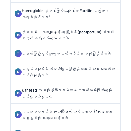
Hemoglobin ပုံမှန်ဖြစ်နေချိန်မှာ Ferritin နည်းတာက
အရေးပါနိုင်သလား?
ကိုယ်ဝန်၊ ကလေးများနှင့် မွေးပြီးချိန် (postpartum) သံဓာတ်
အတွက် စည်းမျဉ်းတွေက မတူပါ
သံဓာတ်ဖြည့်စွက်မှုတွေက ဘယ်အချိန်မှာ မလုံခြုံနိုင်သလဲ
အလွန်မလုပ်ဘဲ သံဓာတ်ပြန်ဖြည့်နိုင်အောင် အစားအသောက်က
ဘယ်လိုကူညီသလဲ
Kantesti က အချိန်ကြာလာတာနဲ့အမျှ သံဓာတ်လမ်းကြောင်းတွေကို
ဘယ်လိုဖတ်ရှုသလဲ
ကုသမှုမစခင်နဲ့ ကုသပြီးနောက် သင့်ဆရာဝန်/ကျန်းမာရေး
ပညာရှင်ကို ဘာတွေမေးသင့်သလဲ