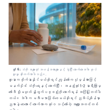
తెలుగు
मराठी
اردو
বাংলা
Shqip
Magyar
Slovenščina
한국어
ပုံ ၆:
သံကို အများသုံး အဟန့်အတားများနှင့် ခွဲပြီး သောက်သောအခါ စုပ်
Polski
ယူမှု တိုးတက်လာပါသည်။.
လူနာက လိုက်နာနိုင်မယ်ဆိုရင် ကျွန်တော်က ပုံမှန်အားဖြင့်
Lietuvių kalba
မနက်ပိုင်း သံကို ရေနှင့် သောက်ပြီး၊ အနည်းဆုံး 1-2 နာရီကြာမှ
Русский
ကော်ဖီ သို့မဟုတ် နို့ထွက်ပစ္စည်းကို သောက်ရန် အကြံပြုတတ်ပါ
ქართული
တယ်။ အဲဒါက မအီမသာဖြစ်စေမယ်ဆိုရင် ညအိပ်ချိန်မှာ
ညစာနဲ့ ဝေးအောင် သောက်တာက လုံးဝ သင့်တော်တဲ့ အလျှော့အတင်းတစ်
Čeština