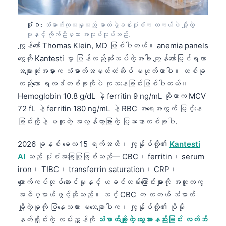
ပုံ ၁:
သံဓာတ်ကုသမှုသည် ဓာတ်ခွဲခန်းပုံစံက တကယ်ပဲ ချို့တဲ့
မှုနှင့် ကိုက်ညီမှသာ အလုပ်လုပ်သည်.
ကျွန်တော် Thomas Klein, MD ဖြစ်ပါတယ်။ anemia panels
တွေကို Kantesti မှာ ပြန်လည်သုံးသပ်တဲ့အခါ ကျွန်တော်မြင်ရတာ
အများဆုံးအမှားက သံဓာတ်အမှတ်တံဆိပ် မဟုတ်တာပါ။ တစ်ခု
တည်းသော ရလဒ်တစ်ခုကိုပဲ ကုသနေခြင်းဖြစ်ပါတယ်။
Hemoglobin 10.8 g/dL နဲ့ ferritin 9 ng/mL ဆိုတာက MCV
72 fL နဲ့ ferritin 180 ng/mL နဲ့ RBC အရေအတွက် မြင့်နေ
ခြင်းတို့နဲ့ မတူတဲ့ အလွန်ကွာခြားတဲ့ ပြဿနာတစ်ခုပါ.
2026 ခုနှစ် မေလ 15 ရက်အထိ၊ ကျွန်ုပ်တို့၏
Kantesti
AI
သည် ပုံစံအခြေပြုဖြစ်သည်— CBC၊ ferritin၊ serum
iron၊ TIBC၊ transferrin saturation၊ CRP၊
ကျောက်ကပ်လုပ်ဆောင်မှုနှင့် ယခင်လမ်းကြောင်းများကို အတူတကွ
အဓိပ္ပာယ်ဖွင့်ဆိုသည်။ သင့် CBC က တကယ် သံဓာတ်
ချို့တဲ့မှုကို ပြနေသလား မသေချာပါက၊ ကျွန်ုပ်တို့၏ ပိုမို
နက်ရှိုင်းတဲ့ လမ်းညွှန်ကို
သံဓာတ်ချို့တဲ့ သွေးအားနည်းခြင်း လက်ဘ်