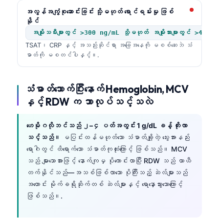
အလွန်အကျွံစုဆောင်းခြင်း သို့မဟုတ် ရောင်ရမ်းမှု ဖြစ်
နိုင်
အမျိုးသမီးများတွင် >300 ng/mL သို့မဟုတ် အမျိုးသားများတွင် >400 
TSAT၊ CRP နှင့် အသည်းဆိုင်ရာ အခြေအနေကို မစစ်ဆေးဘဲ သံ
ဓာတ်ကို မစတင်ပါနှင့်။.
သံဓာတ်သောက်ပြီးနောက် Hemoglobin, MCV
နှင့် RDW က ဘာလုပ်သင့်သလဲ
ဟေမိုဂလိုဘင်သည် ၂–၄ ပတ်အတွင်း 1 g/dL ခန့် တိုးလာ
သင့်သည်။
မပြင်းထန်မဟုတ်သော သံဓာတ်ချို့တဲ့ သွေးအားနည်း
ရောဂါတွင် ထိရောက်သော သံဓာတ်ကုထုံးကြောင့် ဖြစ်သည်။ MCV
သည် များသောအားဖြင့် နောက်ကျမှ ပိုကောင်းလာပြီး RDW သည် ယာယီ
တက်နိုင်သည်—အသစ်ဖြစ်လာသော ပိုကြီးသည့် ဆဲလ်များသည်
အဟောင်း မိုက်ခရိုဆိုက်တစ် ဆဲလ်များနှင့် ရောနှောသွားသောကြောင့်
ဖြစ်သည်။.