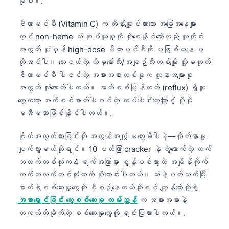
ခုပါ။.
日本語
Eesti
ဗီတာမင်စီ (Vitamin C) က ထိန်းချုပ်ထားသော အခြေအနေများ
တွင် non-heme သံ စုပ်ယူမှုကို တိုးစေနိုင်သော်လည်း လူတိုင်း
Azərbaycan dili
အတွက် ပုံမှန် high-dose ဗီတာမင်စီကို မဖြစ်မနေ မ
Bosanski
လိုအပ်ပါ။ သေးငယ်တဲ့ လိမ္မော်သီး/အချဉ်သီးတစ်မျိုး သို့မဟုတ်
Svenska
ဗီတာမင်စီ ပါဝင်တဲ့ အစားအစာတစ်ခုက လူနာအများစု
အတွက် လုံလောက်ပါတယ်။ အက်စစ်ပြန်တက် (reflux) ရှိသူ
Српски језик
တွေကတော့ အက်စစ်ဓာတ်ပါဝင်တဲ့ ထပ်ပေါင်းတွေကြောင့် ပိုမို
Íslenska
မအီမသာဖြစ်နိုင်ပါတယ်။.
Հայերեն
ဗိုက်အလွတ်ထားခြင်းကို အလွန်အကျွံ မတွေးမိပါနဲ့—လိုက်နာမှု
Bahasa Indonesia
ပျက်သွားမယ်ဆိုရင်။ 10 ပတ်ကြာ cracker နဲ့ တွဲသောက်တဲ့ တက်
हिन्दी
ဘလက်တစ်လုံးက 4 ရက်အကြာမှာ စွန့်ပစ်သွားတဲ့ အချိန်ကိုက်
Nederlands
တက်ဘလက်တစ်လုံးထက် ပိုကောင်းပါတယ်။ သံနဲ့ပတ်သက်ပြီး
ဓာတ်ခွဲစစ်ဆေးမှုတွေကို စီစဉ်နေတယ်ဆိုရင် ကျွန်တော်တို့ရဲ့
Dansk
အစာရှောင်ခြင်း သွေးစစ်ဆေးမှု လမ်းညွှန်
က အစားအစာနဲ့
Български
တကယ်ထိခိုက်တဲ့ စစ်ဆေးမှုတွေကို ရှင်းပြထားပါတယ်။.
فارسی