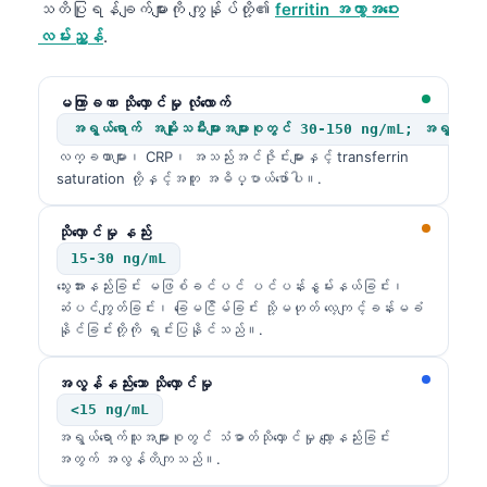
သတိပြုရန်ချက်များကို ကျွန်ုပ်တို့၏
ferritin အကွာအဝေး
လမ်းညွှန်
.
မကြာခဏ သိုလှောင်မှု လုံလောက်
အရွယ်ရောက် အမျိုးသမီးများအများစုတွင် 30-150 ng/mL; အရွယ်ရောက်
လက္ခဏာများ၊ CRP၊ အသည်းအင်ဇိုင်းများနှင့် transferrin
saturation တို့နှင့်အတူ အဓိပ္ပာယ်ဖော်ပါ။.
သိုလှောင်မှု နည်း
15-30 ng/mL
သွေးအားနည်းခြင်း မဖြစ်ခင်ပင် ပင်ပန်းနွမ်းနယ်ခြင်း၊
ဆံပင်ကျွတ်ခြင်း၊ ခြေမငြိမ်ခြင်း သို့မဟုတ် လေ့ကျင့်ခန်းမခံ
နိုင်ခြင်းတို့ကို ရှင်းပြနိုင်သည်။.
အလွန်နည်းသော သိုလှောင်မှု
<15 ng/mL
အရွယ်ရောက်သူအများစုတွင် သံဓာတ်သိုလှောင်မှု လျော့နည်းခြင်း
အတွက် အလွန်တိကျသည်။.