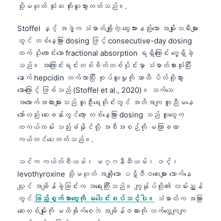
သို့မဟုတ် သုံးဆ တိုးယူသွားတတ်သည်။.
Frysk
Esperanto
Stoffel နှင့် အဖွဲ့က သံဓာတ်ချို့တဲ့ သွေးအားနည်းသော အမျိုးသမီးများ
တွင် တစ်နေ့ခြား dosing ဖြင့် consecutive-day dosing
Беларуская мова
ထက် ပိုကောင်းသော fractional absorption ရရှိကြောင်း တွေ့ရှိခဲ့
Татар теле
သည်။ အကြောင်းရင်းတစ်စိတ်တစ်ပိုင်းမှာ သံဓာတ်စားသုံးပြီး
Кыргызча
နောက် hepcidin တက်လာပြီး စုပ်ယူမှုကို ယာယီ ပိတ်ဆို့သွား
သောကြောင့် ဖြစ်သည် (Stoffel et al., 2020)။ သက်သေ
ئۇيغۇرچە
အထောက်အထားများသည် လူဦးရေတိုင်းတွင် အတိအကျ တူညီမနေ
Cebuano
သော်လည်း ဆေးခန်းတွင်တော့ တစ်နေ့ခြား dosing သည် လူတွေက
Basa Jawa
တကယ်တမ်း သည်းခံနိုင်လို့ အစီအစဉ်ကို မကြာခဏ
ကယ်တင်ပေးတတ်သည်။.
ພາສາລາວ
Монгол
သင်က ကယ်လ်စီယမ်၊ မဂ္ဂနီဆီယမ်၊ ဇင့်၊
Afrikaans
levothyroxine သို့မဟုတ် အချို့သော ပဋိဇီဝဆေးများ သောက်နေ
လျှင် အချိန်ခွဲခြင်းက အရေးကြီးသည်။ ကျွန်ုပ်တို့၏ လမ်းညွှန်
العربية المغربية
တွင်
ဖြည့်စွက်စာတွေကို မပေါင်းစပ်သင့်ပါ။
သံဓာတ်က အခြား
Occitan
ဆေးတစ်မျိုးကို မထိခိုက်စေဘဲ အချိန်ဇယားကို လက်တွေ့ကျကျ