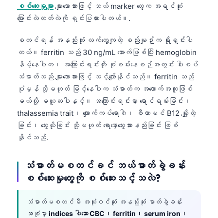
စစ်ဆေးမှုများ
များသောအားဖြင့် ဘယ် marker တွေက အရင်ဆုံး
ပြောင်းလဲတတ်လဲကို ရှင်းပြထားပါတယ်။.
စတင်ရန် အနည်းဆုံး လက်တွေ့ကျတဲ့ စည်းမျဉ်းက ရိုးရှင်းပါ
တယ်။ ferritin သည် 30 ng/mL အောက်ဖြစ်ပြီး hemoglobin
နိမ့်နေပါက၊ အကြောင်းရင်းကို စုံစမ်းနေစဉ်အတွင်း ပါးစပ်
သံဓာတ်သည် များသောအားဖြင့် သင့်လျော်နိုင်သည်။ ferritin သည်
ပုံမှန် သို့မဟုတ် မြင့်နေပါက သံဓာတ်က အထောက်အကူဖြစ်
မယ်လို့ မယူဆပါနှင့်။ အကြောင်းရင်းမှာ ရောင်ရမ်းခြင်း၊
thalassemia trait၊ ကျောက်ကပ်ရောဂါ၊ ဗီတာမင် B12 ချို့တဲ့
ခြင်း၊ သွေးယိုခြင်း သို့မဟုတ် ရောနှောသွေးအားနည်းခြင်း ဖြစ်
နိုင်သည်.
သံဓာတ်မစတင်ခင် ဘယ်ဓာတ်ခွဲခန်း
စစ်ဆေးမှုတွေကို စစ်ဆေးသင့်သလဲ?
သံဓာတ်မစတင်မီ အသုံးဝင်ဆုံး အနည်းဆုံး ဓာတ်ခွဲခန်း
အစုံမှာ
indices ပါသော CBC၊ ferritin၊ serum iron၊