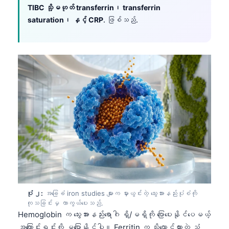
TIBC သို့မဟုတ် transferrin၊ transferrin
saturation၊ နှင့် CRP
. ဖြစ်သည်.
ပုံ ၂:
အခြေခံ iron studies များက မှားယွင်းတဲ့ သွေးအားနည်းပုံစံကို
ကုသခြင်းမှ ကာကွယ်ပေးသည်.
Hemoglobin က သွေးအားနည်းရောဂါ ရှိ/မရှိကို ပြောပေးနိုင်ပေမယ့်
အကြောင်းရင်းကို မပြောနိုင်ပါ။ Ferritin က သိုလှောင်ထားတဲ့ သံ