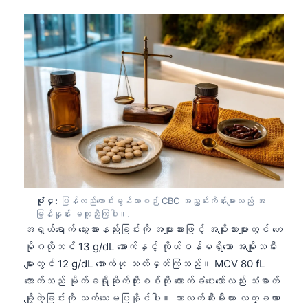
ပုံ ၄:
ပြန်လည်ကောင်းမွန်လာစဉ် CBC အညွှန်းကိန်းများသည် အ
မြန်နှုန်း မတူညီကြပါ။.
အရွယ်ရောက် သွေးအားနည်းခြင်းကို အများအားဖြင့် အမျိုးသားများတွင် ဟေ
မိုဂလိုဘင် 13 g/dL အောက်နှင့် ကိုယ်ဝန်မရှိသော အမျိုးသမီး
များတွင် 12 g/dL အောက်ဟု သတ်မှတ်ကြသည်။ MCV 80 fL
အောက်သည် မိုက်ခရိုဆိုက်တိုးစစ်ကို ထောက်ခံပေးသော်လည်း သံဓာတ်
ချို့တဲ့ခြင်းကို သက်သေမပြနိုင်ပါ။ သာလက်ဆီးမီးယား လက္ခဏာ