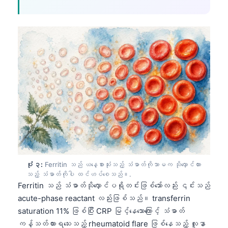
ပုံ ၃:
Ferritin သည် ယနေ့စားသုံးသည့် သံဓာတ်ကိုသာမက သိုလှောင်ထား
သည့် သံဓာတ်ကိုပါ ထင်ဟပ်စေသည်။.
Ferritin သည် သံဓာတ်သိုလှောင်ပရိုတင်းဖြစ်သော်လည်း ၎င်းသည်
acute-phase reactant လည်းဖြစ်သည်။ transferrin
saturation 11% ဖြစ်ပြီး CRP မြင့်နေသောကြောင့် သံဓာတ်
ကန့်သတ်ထားရသေးသည့် rheumatoid flare ဖြစ်နေသည့် လူနာ