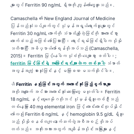
များတွင် Ferritin 90 ng/mL ရှိတာကို ကျွန်တော်တွေ့ဖူးသည်။.
Camaschella ၏ New England Journal of Medicine
ပြန်လည်သုံးသပ်ချက်တွင် ပုံမှန်အရွယ်ရောက်သူများတွင်
Ferritin 30 ng/mL အောက်ကို သံဓာတ်ချို့တဲ့ခြင်းကို အားကောင်းစွာ
ထောက်ခံသည့်အဖြစ် ဖော်ပြထားပြီး၊ ရောင်ရမ်းခြင်းရှိပါက ပိုမို
သတိထားပြီး အဓိပ္ပာယ်ဖော်ရန်လိုအပ်သည် (Camaschella,
2015)။ Ferritin မြင့်နေပါက ပုံစံကို သေချာစွာ ဖတ်ပါ၊;
ferritin မြင့်ခြင်းရဲ့ အကြောင်းရင်းများထဲက တစ်ခုပါ
သံဓာတ်
အလွန်အကျွံ စားသုံးခြင်းနှင့် မကြာခဏ မသက်ဆိုင်ပါ။.
ဟိ
Ferritin နည်းခြင်းအတွက် အကောင်းဆုံး ဖြည့်စွက်စာများ
အလိုအလျောက် အင်အားအကောင်းဆုံး ဆေးပြားတွေ မဟုတ်ပါ။ Ferritin
18 ng/mL နှင့် သွေးဟေမိုဂလိုဘင် ပုံမှန်ရှိသူတစ်ဦးသည်
တစ်နေ့ခြား 40 mg elemental iron ဖြင့် ကောင်းကောင်းလုပ်နိုင်
သော်လည်း Ferritin 6 ng/mL နှင့် hemoglobin 9.5 g/dL ရှိသူ
သည် ပိုမိုစနစ်တကျ နောက်ဆက်တွဲအစီအစဉ် လိုအပ်
တတ်သည်။ အကိုးအကားအတွက် အချိန်အပိုင်းအခြားများနှင့်