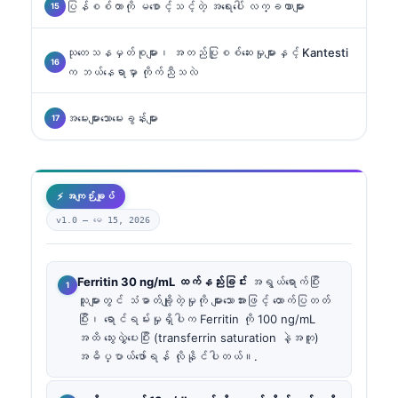
ပြန်စစ်တာကို မစောင့်သင့်တဲ့ အရေးပေါ် လက္ခဏာများ
သုတေသနမှတ်စုများ၊ အတည်ပြုစစ်ဆေးမှုများနှင့် Kantesti
က ဘယ်နေရာမှာ ကိုက်ညီသလဲ
အမေးများသောမေးခွန်းများ
⚡ အကျဉ်းချုပ်
v1.0 —
မေ 15, 2026
Ferritin 30 ng/mL ထက်နည်းခြင်း
အရွယ်ရောက်ပြီး
သူများတွင် သံဓာတ်ချို့တဲ့မှုကို များသောအားဖြင့် ထောက်ပြတတ်
ပြီး၊ ရောင်ရမ်းမှုရှိပါက Ferritin ကို 100 ng/mL
အထိ သွေးလွှဲပေးပြီး (transferrin saturation နဲ့အတူ)
အဓိပ္ပာယ်ဖော်ရန် လိုနိုင်ပါတယ်။.