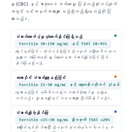
မှု (CBC) နှင့် ဓာတုဗေဒ စစ်ဆေးမှု ပြန်လည်သုံးသပ်ချက်
အတွင်း ယင်းအမှတ်အသားများ မည်သို့တည်ရှိနေသည်ကို ပြ
ထားသည်။.
သံဓာတ်ထောက်ပံ့မှု လုံလောက်နိုင်ခြေရှိသည်
Ferritin 30-150 ng/mL နှင့် TSAT 20-45%
ရောင်ရမ်းခြင်း၊ ကိုယ်ဝန်ရှိခြင်း သို့မဟုတ် မကြာသေးမီက ကုသ
မှုများက အခြေအနေကို ရှုပ်ထွေးစေမှသာ သံဓာတ်ချို့တဲ့ခြင်း ဖြစ်
နိုင်ခြေနည်းသည်.
အစောပိုင်း သံဓာတ်လျော့နည်းခြင်း
Ferritin 15-30 ng/mL နှင့် သွေးဟေမိုဂလိုဘင် ပုံမှန်
သွေးအားနည်းခြင်း မပေါ်မီကတည်းက သံဓာတ်သိုလှောင်မှု နည်းနေ
တတ်သည်။ လူနာအချို့တွင် လက္ခဏာများ ဖြစ်ပေါ်နိုင်သည်။.
သံဓာတ်ချို့တဲ့နိုင်ခြေ
Ferritin <15-30 ng/mL သို့မဟုတ် TSAT <20%
အကြောင်းရင်းကို သိထားပြီး သို့မဟုတ် စုံစမ်းနေပါက ပါးစပ်မှ သံ