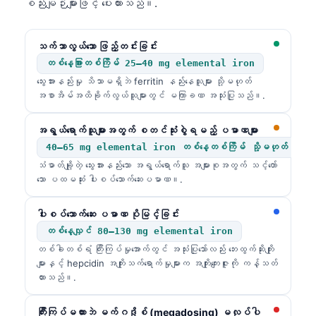
Gàidhlig
စည်းမျဉ်းများဖြင့် ပေးထားသည်။.
Euskara
သက်သာလွယ်သော ဖြည့်တင်းခြင်း
Македонски јазик
တစ်နေ့ခြားတစ်ကြိမ် 25–40 mg elemental iron
Latviešu valoda
သွေးအားနည်းမှု သိသာမရှိဘဲ ferritin နည်းနေသူများ သို့မဟုတ်
Galego
အစာအိမ်အထိခိုက်လွယ်သူများတွင် မကြာခဏ အသုံးပြုသည်။.
অসমীয়া
အရွယ်ရောက်သူများအတွက် စတင်သုံးစွဲရမည့် ပမာဏများ
සිංහල
40–65 mg elemental iron တစ်နေ့တစ်ကြိမ် သို့မဟုတ် တစ်နေ့ခ
سنڌي
သံဓာတ်ချို့တဲ့ သွေးအားနည်းသော အရွယ်ရောက်သူ အများစုအတွက် သင့်တော်
သော ပထမဆုံး ပါးစပ်သောက်ဆေးပမာဏ။.
پښتو
ပါးစပ်သောက်ဆေး ပမာဏ ပိုမြင့်ခြင်း
တစ်နေ့လျှင် 80–130 mg elemental iron
Slovenčina
တစ်ခါတစ်ရံ ကြီးကြပ်မှုအောက်တွင် အသုံးပြုသော်လည်း ဘေးထွက်ဆိုးကျိုး
Hrvatski
များနှင့် hepcidin အကျိုးသက်ရောက်မှုများက အကျိုးကျေးဇူးကို ကန့်သတ်
ထားသည်။.
Suomi
Қазақ тілі
ကြီးကြပ်မထားဘဲ မက်ဂဒို့စ် (megadosing) မလုပ်ပါ