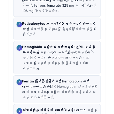
ပါတယ်; ferrous fumarate 325 mg မှာ အကြမ်းဖျဉ်း
106 mg ပါဝင်ပါတယ်။.
Reticulocytes များသည် 7-10 ရက်အတွင်း တိုးလာသင့်
သည်
သံဓာတ်ကို စုပ်ယူနေပြီး ရိုးတွင်းခြင်ဆီက တုံ့ပြန်
နိုင်လျှင်.
Hemoglobin သည် 2-4 ပတ်အတွင်း 1 g/dL ခန့် တိုး
လာသင့်သည်
မရှုပ်ထွေးသော သံဓာတ်ချို့တဲ့သွေးအားနည်းရောဂါ
တွင် ဖြစ်သည်။ တိုးမလာပါက ရောဂါအမည်၊ ဆေး
ပမာဏ သို့မဟုတ် စုပ်ယူမှုကို ပြန်လည်စစ်ဆေး
ရန်လိုသည်.
Ferritin ပြန်ဖြည့်ခြင်းသည် Hemoglobin ထက်
နောက်ကျတတ်သည်
ထို့ကြောင့် Hemoglobin ပုံမှန်ဖြစ်ပြီး
နောက် ဆရာဝန်အများအပြားက သံဓာတ်ကို ခန့်မှန်း 3 လ
ခန့် ဆက်သောက်ကြသည်.
သံဓာတ်ကို မျက်စိမှိတ် မသောက်ပါနှင့်
Ferritin သည် ပုံ