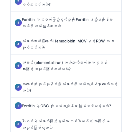
စစ်ဆေးသင့်သလဲ?
Ferritin က သံဓာတ်ဖြည့်စွက်မှုကို Ferritin နည်းနေချိန်မှာ
ဘယ်လို လမ်းညွှန်ပေးသလဲ
သံဓာတ်သောက်ပြီးနောက် Hemoglobin, MCV နှင့် RDW က ဘာ
လုပ်သင့်သလဲ
သံဓာတ် (elemental iron) ဘယ်လောက်သောက်တာက ပုံမှန်
အားဖြင့် အလုပ်ဖြစ်တတ်သလဲ?
အကောင်းဆုံး စုပ်ယူနိုင်ဖို့ သံဓာတ်ကို ဘယ်အချိန်မှာ သောက်သင့်
သလဲ?
Ferritin နဲ့ CBC ကို ဘယ်အချိန်မှာ ပြန်စစ်သင့်သလဲ?
ပါးစပ်နဲ့ သံဓာတ်ဖြည့်စွက်တာ တစ်ခါတစ်ရံ ဘာကြောင့် မ
အလုပ်ဖြစ်ရတာလဲ