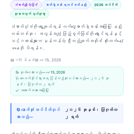
သံဓာတ်ချို့တဲ့ခြင်း
ဓာတ်ခွဲခန်း ရလဒ်ဖတ်နည်း
2026 အပ်ဒိတ်
လူနာအတွက် လွယ်ကူစွာ
သံဓာတ်ပုံစံကို ရွေးချယ်ရန် လက်တွေ့ဓာတ်ခွဲခန်းအခြေပြု နည်း
လမ်းတစ်ခု၊ အလွန်အကျွံ ဖြည့်စွက်ခြင်းကို ရှောင်ရန်နှင့်
သင့်ဂဏန်းများက မှန်ကန်တဲ့ ဦးတည်ချက်အတိုင်း တိုးတက်နေ/
မနေကို သိရန်။.
📖 ~11 မိနစ်
📅
မေ 15, 2026
📝 ထုတ်ဝေထားသည်—
မေ 15, 2026
🩺 ဆေးဘက်ဆိုင်ရာအရ ပြန်လည်သုံးသပ်ထားသည်—
၂၀၂၆ ခု
နှစ်၊ သြဂုတ်လ ၂ ရက်
✅ အထောက်အထားအခြေပြု
🔄 နောက်ဆုံး အပ်ဒိတ်လုပ်
၂၀၂၆ ခုနှစ်၊ သြဂုတ်လ
ထားသည်—
၂ ရက်
ဤလမ်းညွှန်ကို ဦးဆောင်ရေးအောက်တွင် ရေးသားထားသည်—
ဒေါက်တာ သောမ