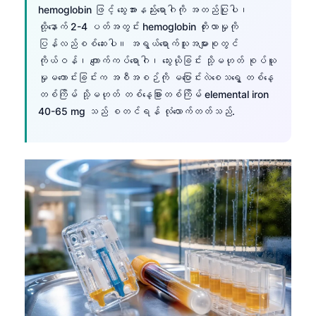
hemoglobin ဖြင့် သွေးအားနည်းရောဂါကို အတည်ပြုပါ၊
ထို့နောက် 2-4 ပတ်အတွင်း hemoglobin တိုးလာမှုကို
ပြန်လည်စစ်ဆေးပါ။ အရွယ်ရောက်သူအများစုတွင်
ကိုယ်ဝန်၊ ကျောက်ကပ်ရောဂါ၊ သွေးယိုခြင်း သို့မဟုတ် စုပ်ယူ
မှုမကောင်းခြင်းက အစီအစဉ်ကို မပြောင်းလဲစေသရွေ့ တစ်နေ့
တစ်ကြိမ် သို့မဟုတ် တစ်နေ့ခြားတစ်ကြိမ် elemental iron
40-65 mg သည် စတင်ရန် လုံလောက်တတ်သည်.