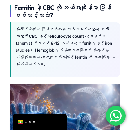
Ferritin နဲ့ CBC ကို ဘယ်အချိန်မှာ ပြန်
简体中文
စစ်သင့်သလဲ?
Română
Türkçe
ကျိုးကြောင်းဆီလျော်တဲ့ ပြန်စစ်ဆေးမှု အစီအစဉ်က
2-4 ပတ်
Ελληνικά
အတွင်း CBC နှင့် reticulocyte count
သွေးအားနည်းမှု
(anemia) သိသာရင် 8-12 ပတ်အတွင်း ferritin နှင့် iron
Português
studies။ Hemoglobin ပြန်ကောင်းလာပြီးနောက် သိုလှောင်မှု
Español
ပြည့်စုံလာတာက နောက်ကျတတ်တာကြောင့် ferritin ကို အစောကြီးမှာ မ
ဆုံးဖြတ်သင့်ပါ။.
Italiano
עִבְרִית
Français
العربية
Deutsch
English
ဗမာစာ