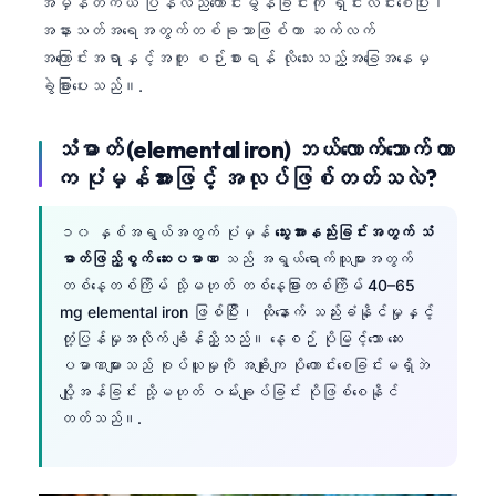
အမှန်တကယ် ပြန်လည်ကောင်းမွန်ခြင်းကို ရှင်းလင်းစေပြီး၊
အနားသတ်အရေအတွက်တစ်ခုသာဖြစ်ကာ ဆက်လက်
အကြောင်းအရာနှင့်အတူ စဉ်းစားရန် လိုသေးသည့်အခြေအနေမှ
ခွဲခြားပေးသည်။.
သံဓာတ် (elemental iron) ဘယ်လောက်သောက်တာ
က ပုံမှန်အားဖြင့် အလုပ်ဖြစ်တတ်သလဲ?
၁၀ နှစ်အရွယ်အတွက် ပုံမှန်
သွေးအားနည်းခြင်းအတွက် သံ
ဓာတ်ဖြည့်စွက် ဆေးပမာဏ
သည် အရွယ်ရောက်သူများအတွက်
တစ်နေ့တစ်ကြိမ် သို့မဟုတ် တစ်နေ့ခြားတစ်ကြိမ် 40–65
mg elemental iron ဖြစ်ပြီး၊ ထိုနောက် သည်းခံနိုင်မှုနှင့်
တုံ့ပြန်မှုအလိုက် ချိန်ညှိသည်။ နေ့စဉ် ပိုမြင့်သော ဆေး
ပမာဏများသည် စုပ်ယူမှုကို အချိုးကျ ပိုကောင်းစေခြင်းမရှိဘဲ
ပျို့အန်ခြင်း သို့မဟုတ် ဝမ်းချုပ်ခြင်း ပိုဖြစ်စေနိုင်
တတ်သည်။.