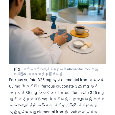
ပုံ ၅:
တက်ဘလက်အလေးချိန်မဟုတ်ဘဲ elemental iron သည်
တက်ကြွသော ဆေးပမာဏကို ဆုံးဖြတ်သည်။.
Ferrous sulfate 325 mg တွင် elemental iron ခန့်မှန်း
65 mg ပါဝင်ပြီး၊ ferrous gluconate 325 mg တွင်
ခန့်မှန်း 35 mg ပါဝင်ကာ၊ ferrous fumarate 325 mg
တွင် ခန့်မှန်း 106 mg ပါဝင်သည်။ လူနာများသည် တက်ဘ
Norsk bokmål
လက်အလေးချိန်ကို မကြာခဏ နှိုင်းယှဉ်ကြပြီး မိမိယူရန်
ရည်ရွယ်ထားသည့် elemental iron ကို မတော်တဆ နှစ်ဆ
Ślōnskŏ gŏdka