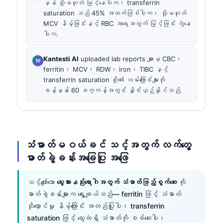
မှန် သို့မဟုတ် မြင့်နေပါက၊ transferrin
saturation သည် 45% အထက်ဖြစ်ပါက၊ သို့မဟုတ်
MCV နိမ့်ခြင်းနှင့် RBC အရေအတွက် မြင့်ခြင်း တွဲနေ
ပါက.
Kantesti AI
uploaded lab reports များမှ CBC၊
ferritin၊ MCV၊ RDW၊ iron၊ TIBC နှင့်
transferrin saturation တို့၏ လမ်းကြောင်းများကို
ခန့်မှန်း 60 စက္ကန့်အတွင်း နှိုင်းယှဉ်နိုင်သည်.
သံဓာတ်မဝယ်ခင် သင့်အတွက် လက်တွေ့
ဓာတ်ခွဲခန်းအခြေပြု အဖြေ
သင့်လျော်သော
သွေးအားနည်းရောဂါအတွက် သံဓာတ်ဖြည့်စွက်ဆေး
ကို
ဓာတ်ခွဲခန်းများက ရွေးချယ်သည်— ferritin ဖြင့် သံဓာတ်
သိုလှောင်မှု နိမ့်ကြောင်း အတည်ပြုပါ၊ transferrin
saturation ဖြင့် သွေးထဲရှိ သံဓာတ်ကို စစ်ဆေးပါ၊