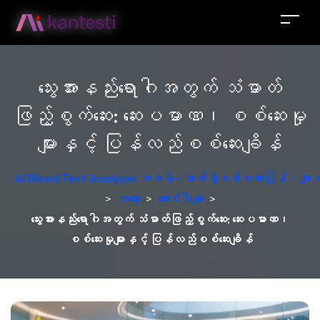
သွေးအားနည်းရောဂါအတွက် သံဓာတ်
ဖြည့်စွက်ဆေး: ဆေးပမာဏ၊ စစ်ဆေးမှု
များနှင့် ပြန်လည်စစ်ဆေးချိန်
AI Blood Test Analyzer အခမဲ့ - ဓာတ်ခွဲခန်းစကားပြန်၊ ဂျ
>
ဘလော့
>
ဆောင်းပါးများ
>
သွေးအားနည်းရောဂါအတွက် သံဓာတ်ဖြည့်စွက်ဆေး: ဆေးပမာဏ၊
စစ်ဆေးမှုများနှင့် ပြန်လည်စစ်ဆေးချိန်