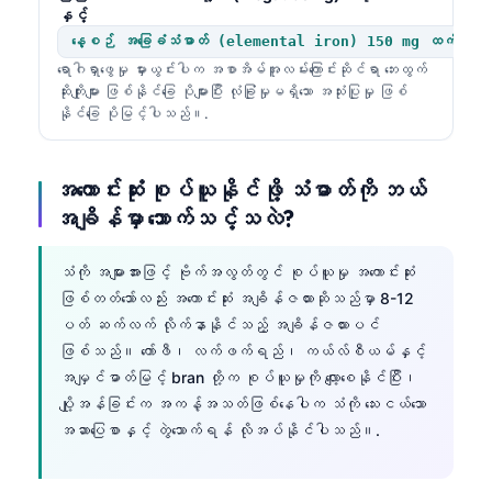
နှင့်
Català
နေ့စဉ် အခြေခံသံဓာတ် (elemental iron) 150 mg ထက်ပို
O‘zbekcha
ရောဂါရှာဖွေမှု မှားယွင်းပါက အစာအိမ်အူလမ်းကြောင်းဆိုင်ရာ ဘေးထွက်
Українська
ဆိုးကျိုးများ ဖြစ်နိုင်ခြေ ပိုများပြီး လုံခြုံမှုမရှိသော အသုံးပြုမှု ဖြစ်
နိုင်ခြေ ပိုမြင့်ပါသည်။.
አማርኛ
Kiswahili
အကောင်းဆုံး စုပ်ယူနိုင်ဖို့ သံဓာတ်ကို ဘယ်
ភាសាខ្មែរ
အချိန်မှာ သောက်သင့်သလဲ?
ไทย
Tagalog
သံကို အများအားဖြင့် ဗိုက်အလွတ်တွင် စုပ်ယူမှု အကောင်းဆုံး
ဖြစ်တတ်သော်လည်း အကောင်းဆုံး အချိန်ဇယားဆိုသည်မှာ 8-12
Tiếng Việt
ပတ် ဆက်လက် လိုက်နာနိုင်သည့် အချိန်ဇယားပင်
Bahasa Melayu
ဖြစ်သည်။ ကော်ဖီ၊ လက်ဖက်ရည်၊ ကယ်လ်စီယမ်နှင့်
အမျှင်ဓာတ်မြင့် bran တို့က စုပ်ယူမှုကို လျော့စေနိုင်ပြီး၊
മലയാളം
ပျို့အန်ခြင်းက အကန့်အသတ်ဖြစ်နေပါက သံကို သေးငယ်သော
ಕನ್ನಡ
အဆာပြေစာနှင့် တွဲသောက်ရန် လိုအပ်နိုင်ပါသည်။.
ગુજરાતી
தமிழ்