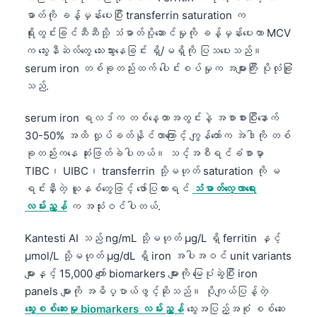
ဓာတ်ကို ခန့်မှန်းပေးပြီး transferrin saturation က
ရိုးတွင်းခြင်ဆီဆီသို့ သံဓာတ်ပို့ဆောင်မှုကို ခန့်မှန်းပေးကာ MCV
က သွေးနီဆဲလ်တွေ သေးသွားနေခြင်း ရှိ/မရှိကို ပြသပေးသည်။
serum iron တစ်ခုတည်းထက် ပေါင်းစပ်မှုက အများကြီး ပိုလုံခြုံ
သည်.
serum iron ရလဒ်က တစ်နေ့တာအတွင်းနဲ့ အစာစားပြီးနောက်
30-50% အထိ လှုပ်ခတ်နိုင်တာကြောင့် ကျွန်တော်က အဲဒါကို တစ်
ခုတည်းကနေ ဆုံးဖြတ်ခဲပါတယ်။ သင့်အစီရင်ခံစာမှာ
TIBC၊ UIBC၊ transferrin သို့မဟုတ် saturation ကို မ
ရင်းနှီးတဲ့ ယူနစ်တွေဖြင့် ဖော်ပြထားရင်
သံဓာတ်လေ့လာရေး
လမ်းညွှန်
က အသုံးဝင်ပါတယ်.
Kantesti AI သည် ng/mL သို့မဟုတ် µg/L ရှိ ferritin နှင့်
µmol/L သို့မဟုတ် µg/dL ရှိ iron အပါအဝင် unit variants
များနှင့် 15,000 ကျော် biomarkers များကို မြေပုံဆွဲပြီး iron
panels များကို အဓိပ္ပာယ်ဖွင့်ဆိုသည်။ ပိုကျယ်ပြန့်တဲ့
သွေးစစ်ဆေးမှု biomarkers လမ်းညွှန်
သွေးအပြည့်အစုံ စစ်ဆေး