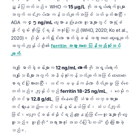
ညွှန်ပြတတ်သည်။ WHO က
15 µg/L
ကို အရွယ်ရောက်သူများ
အတွက် တင်းကျပ်သော ကန့်သတ်ချက်အဖြစ် သတ်မှတ်ထားပြီး၊
AGA က
၄၅ ng/mL
သွေးအားနည်းနေသော လူနာများတွင် အာရုံခံ
နိုင်စွမ်း တိုးမြှင့်ရန် အသုံးပြုသည် (WHO, 2020; Ko et al.,
2020)။ ပိုမို နက်ရှိုင်းသော ဓာတ်ခွဲခန်း အကွာအဝေး ဆွေးနွေးချက်
အတွက် ကျွန်ုပ်တို့၏
ferritin အကွာအဝေး ပြန်လည်သုံးသပ်
ချက်
.
အချို့ ဓာတ်ခွဲခန်းများက
12 ng/mL အောက်
ကို အရွယ်ရောက်
အမျိုးသမီးများအတွက် အနိမ့်ဆုံးကန့်သတ်ချက်အဖြစ် သေးသေးလေး
စာရင်းပြုထားသေးပြီး၊ ယင်းက မမှန်ကန်သော စိတ်ချမှု ဖြစ်စေ
တတ်သည်။ ကျွန်ုပ်သည်
ferritin 18-25 ng/mL
, ၊ ဟေမိုဂ
လိုဘင်မှာ
12.8 g/dL
, ဖြစ်နေသေးပြီး သံဓာတ် လက္ခဏာများ
ထင်ရှားနေသည့်—ပင်ပန်းနွမ်းနယ်ခြင်း၊ ဆံပင်ကျွတ်
ခြင်း၊ လေ့ကျင့်ခန်းခံနိုင်ရည် လျော့နည်းခြင်း—လူနာများကို တွေ့
ဖူးသည်။ သူတို့ကို “အရာအားလုံး အဆင်ပြေပါတယ်” လို့ ပြောထားခဲ့
သည်။.