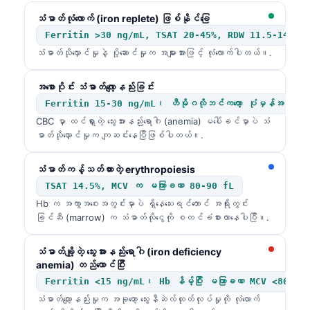
သံဓာတ်လုံလောက် (iron replete) ဖြစ်နိုင်ခြေ
Ferritin >30 ng/mL, TSAT 20-45%, RDW 11.5-14.5%
သံဓာတ်သိုလှောင်မှုနဲ့ ပို့ဆောင်မှုက အများအားဖြင့် လုံလောက်ပါတယ်။.
အစောပိုင်း သံဓာတ်လျော့နည်းခြင်း
Ferritin 15-30 ng/mL၊ ဟီမိုဂလိုဘင်ကတော့ ပုံမှန်အတိုင်းပ
CBC မှာ ထင်ရှားတဲ့ သွေးအားနည်းရောဂါ (anemia) မပေါ်ခင်မှာပဲ သံ
ဓာတ်သိုလှောင်မှုက ကျဆင်းနေပြီဖြစ်ပါတယ်။.
သံဓာတ်ကန့်သတ်ထားတဲ့ erythropoiesis
TSAT 14.5%, MCV က မကြာခဏ 80-90 fL
Hb က အကွာအဝေးအတွင်းမှာပဲ ရှိနေသေးရင်တောင် အရိုးတွင်း
ခြင်ဆီ (marrow) က သံဓာတ်လိုငွေကို စတင်ခံစားလာနေပါပြီ။.
သံဓာတ်ချို့တဲ့ သွေးအားနည်းရောဂါ (iron deficiency
anemia) တည်ထောင်ပြီး
Ferritin <15 ng/mL၊ Hb နိမ့်ပြီး မကြာခဏ MCV <80 fL
သံဓာတ်လျော့နည်းမှုက အခုတော့ သွေးနီဆဲလ်ထုတ်လုပ်မှုကို လုံလောက်