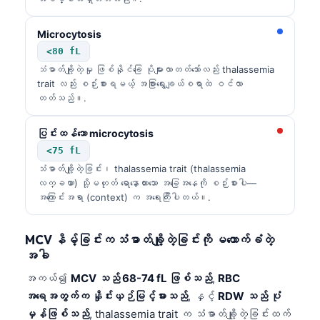
日本語
Eesti
Microcytosis
<80 fL
Azərbaycan dili
သံဓာတ်ချို့တဲ့မှု ဖြစ်နိုင်ခြေ ပိုများလာတတ်သော်လည်း thalassemia
Bosanski
trait လည်း စဉ်းစားရမယ့် အခြားရွေးချယ်စရာထဲ ဝင်လာ
တတ်သည်။.
Svenska
Српски језик
ပြင်းထန်သော microcytosis
Íslenska
<75 fL
သံဓာတ်ချို့တဲ့ခြင်း၊ thalassemia trait (thalassemia
Հայերեն
လက္ခဏာ) သို့မဟုတ် ရောနှောထားသော အခြေအနေကို စဉ်းစားပါ—
Bahasa Indonesia
အကြောင်းအရာ (context) က အရေးကြီးပါတယ်။.
हिन्दी
MCV နိမ့်ခြင်းက သံဓာတ်ချို့တဲ့ခြင်းကို မထောက်ခံတဲ့
Nederlands
အခါ
Dansk
အကယ်၍
MCV သည် 68-74 fL ဖြစ်သည်
,
RBC
Български
အရေအတွက်က နှိုင်းယှဉ်မြင့်မားသည်
, နှင့်
RDW သည် ပုံ
မှန်ဖြစ်သည်
, thalassemia trait က သံဓာတ်ချို့တဲ့ခြင်းထက်
فارسی