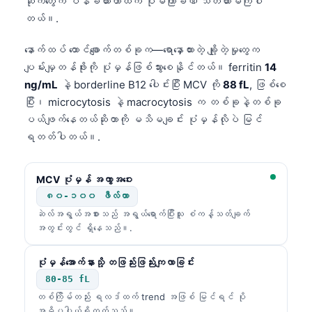
ဆိုက်တွေက ဝန်ခံထားတာထက် ပိုမကြာခဏ သတိထားမိကြပါ
တယ်။.
తెలుగు
मराठी
နောက်ထပ် ထောင်ချောက်တစ်ခုက—ရောနှောထားတဲ့ ချို့တဲ့မှုတွေက
اردو
ပျမ်းမျှတန်ဖိုးကို ပုံမှန်ဖြစ်သွားစေနိုင်တယ်။ ferritin
14
ng/mL
နဲ့ borderline B12 ပေါင်းပြီး MCV ကို
88 fL
, ဖြစ်စေ
বাংলা
ပြီး၊ microcytosis နဲ့ macrocytosis က တစ်ခုနဲ့တစ်ခု
Shqip
ပယ်ဖျက်နေတယ်ဆိုတာကို မသိမချင်း ပုံမှန်လိုပဲ မြင်
Magyar
ရတတ်ပါတယ်။.
Slovenščina
MCV ပုံမှန် အကွာအဝေး
한국어
၈၀-၁၀၀ ဖီလ်တာ
Polski
ဆဲလ်အရွယ်အစားသည် အရွယ်ရောက်ပြီးသူ စံကန့်သတ်ချက်
Lietuvių kalba
အတွင်းတွင် ရှိနေသည်။.
Русский
ပုံမှန်အောက်နားသို့ တဖြည်းဖြည်းကျလာခြင်း
ქართული
80-85 fL
Čeština
တစ်ကြိမ်တည်း ရလဒ်ထက် trend အဖြစ် မြင်ရင် ပို
အဓိပ္ပါယ်ရှိတတ်သည်။.