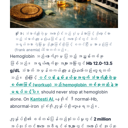
ပုံ ၁:
သံဓာတ်ချို့တဲ့မှု အစောပိုင်းသည် ပုံမှန်အားဖြင့် သိုလှောင်ထား
သည့် သံဓာတ် လျော့နည်းနေခြင်းနှင့် အစောပိုင်းတွင် ဆဲလ်
အရွယ်အစား ကွဲပြားမှု ပိုများခြင်းတို့ဖြင့် စတင်ပြီးမှ အားနည်းခြင်း
(frank anemia) ပေါ်လာတတ်သည်။.
Hemoglobin သည် နောက်ကျမှ ပြသည့် အညွှန်းတစ်ခု
ဖြစ်သည်။ အရွယ်ရောက်သူ အများအပြားတွင်
Hb 12.0-13.5
g/dL
သံဓာတ် အမှန်တကယ် လျော့နည်းနေသော်လည်း တွေ့ရတတ်
သည်။ ထို့ကြောင့်
ပင်ပန်းနွမ်းနယ်မှုအတွက် သံဓာတ်ချို့တဲ့မှု
စစ်ဆေးခြင်း (workup) သည် hemoglobin တစ်ခုတည်းနဲ့သာ
မရပ်သင့်ပါ။
should never stop at hemoglobin
alone. On
Kantesti AI
, နေ့တိုင်း ဒီ normal-Hb,
abnormal-iron ပုံစံကို ကျွန်ုပ်တို့ တွေ့နေရသည်။.
ကျွန်ုပ်တို့၏ စစ်တမ်းပြန်လည်သုံးသပ်မှုတွင်
2 million
အပ်လုဒ်တင်ထားသော အစီရင်ခံစာများတွင် အစောပိုင်း အုပ်စု