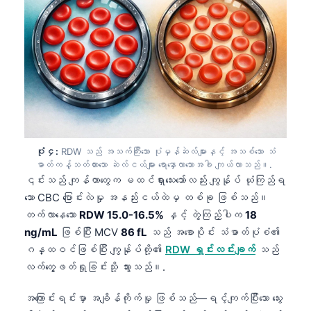
ပုံ ၄:
RDW သည် အသက်ကြီးသော ပုံမှန်ဆဲလ်များနှင့် အသစ်သော သံ
ဓာတ်ကန့်သတ်ထားသော ဆဲလ်ငယ်များ ရောနှောလာသောအခါ ကျယ်လာသည်။.
၎င်းသည် ကျန်တာတွေက မထင်ရှားသေးသော်လည်း ကျွန်ုပ် ယုံကြည်ရ
သော CBC ပြောင်းလဲမှု အနည်းငယ်ထဲမှ တစ်ခု ဖြစ်သည်။
တက်လာနေသော
RDW 15.0-16.5%
နှင့် တွဲကြည့်ပါက
18
ng/mL
ဖြစ်ပြီး MCV
86 fL
သည် အစောပိုင်း သံဓာတ်ပုံစံ၏
ဂန္ထဝင်ဖြစ်ပြီး ကျွန်ုပ်တို့၏
RDW ရှင်းလင်းချက်
သည်
လက်တွေ့ဖတ်ရှုခြင်းသို့ သွားသည်။.
အကြောင်းရင်းမှာ အချိန်ကိုက်မှု ဖြစ်သည်—ရင့်ကျက်ပြီးသော သွေး