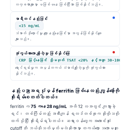
လက္ခဏာများမှာ မဖြစ်မနေ ဖြစ်ပြီးသား ဖြစ်နိုင်သည်။.
ဖာရီတင်နည်းခြင်း
<15 ng/mL
သံဓာတ် သိုလှောင်မှု လျော့နည်းနေခြင်းမှာ အလွန်ဖြစ်နိုင်ချေ
များသည်။.
ဖုံးကွယ်ထားသော ချို့တဲ့မှု ဖြစ်နိုင်ခြေ
CRP မြင့်နေခြင်း သို့မဟုတ် TSAT <20% နှင့်အတူ 30-100 ng
ရောင်ရမ်းမှုက အမှန်တကယ် သံဓာတ်ချို့တဲ့မှုကို ဖုံးကွယ်ထား
နိုင်သည်။.
နည်းပညာအရ ပုံမှန် ferritin ဖြစ်နေလည်း ကျွန်တော့်ကို
စိုးရိမ်စေတတ်ပါတယ်။
ferritin က
75 ကနေ 28 ng/mL
အထိ 12 လအတွင်း ကျသွားခဲ့
ရင်၊ တစ်ကြိမ်တည်း အထီးကျန် ရလဒ်တစ်ခုက ဆိုလိုသလို
ထက် ပိုပြီး စိုးရိမ်ရပါတယ်။ ဆရာဝန်တွေက အကောင်းဆုံး
cutoff ကို ဘယ်လိုသတ်မှတ်မလဲဆိုတာမှာ တကယ်တော့ သဘောမတူ