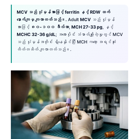
Gàidhlig
Euskara
MCV သည် ပုံမှန်အားဖြင့် ferritin နှင့် RDW ထက်
နောက်ကျမှ ကျလာတတ်သည်။.
Adult
MCV
သည် ပုံမှန်
Македонски јазик
အားဖြင့်
၈၀-၁၀၀ ဖီလ်တာ
,
MCH 27-33 pg
, နှင့်
Latviešu valoda
MCHC 32-36 g/dL
; အစောပိုင်း သံဓာတ်ချို့တဲ့မှုတွင် MCV
Galego
သည် ပုံမှန်အတိုင်း ရှိနေနိုင်ပြီး MCH ကတော့ အရင်ဆုံး
တိတ်တဆိတ် ကျလာတတ်သည်။.
অসমীয়া
සිංහල
سنڌي
پښتو
Slovenčina
Hrvatski
Suomi
Қазақ тілі