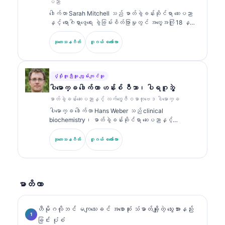
ပညာ
ဓာတ်ခွဲခန်းဆိုင်ရာ ရောဂါရှာဖွေခြင်း (laboratory
ဒေါက်တာ Sarah Mitchell သည် ဓာတ်ခွဲခန်းဆိုင်ရာ ဆေးပညာ
diagnostics) တို့နှင့်ပတ်သက်၍ ဓာတ်ခွဲခန်းဆိုင်ရာ ဆေး
နှင့် ရောဂါရှာဖွေရေး ခွဲခြမ်းစိတ်ဖြာမှုတွင် အတွေ့အကြုံ 18 နှစ်
ပညာဆိုင်ရာ ခေါင်းစဉ်များအပေါ်တွင် အကြိမ်ကြိမ် ထုတ်ဝေခဲ့
ကျော်ရှိသော ဘုတ်အဖွဲ့မှ အသိအမှတ်ပြု ကလင်နစ် ပက်သော်လော်
သည်။.
ဂျစ် (clinical pathologist) ဖြစ်သည်။ သူမသည် clinical
သုတေသနဂိတ်
ဂူဂယ် စကော်လာ
chemistry တွင် အထူးပြု အသိအမှတ်ပြုလက်မှတ်များကို ကိုင်
ဆောင်ထားပြီး လက်တွေ့ဆေးဘက်ဆိုင်ရာတွင် biomarker panel များ
နှင့် ဓာတ်ခွဲခန်းခွဲခြမ်းစိတ်ဖြာမှုများအကြောင်းကို အများအပြား
ထုတ်ဝေထားသည်။.
ပံ့ပိုးကူညီသူ ကျွမ်းကျင်သူ
ပါမောက္ခ ဒေါက်တာ ဟန်းစ် ဝီဘာ၊ ပါရဂူဘွဲ့
ဓာတ်ခွဲခန်းဆေးပညာနှင့် လက်တွေ့ဇီဝဓာတုဗေဒ ပါမောက္ခ
ပါမောက္ခ ဒေါက်တာ Hans Weber သည် clinical
biochemistry၊ ဓာတ်ခွဲခန်းဆိုင်ရာ ဆေးပညာနှင့်
biomarker သုတေသနတွင် အတွေ့အကြုံ 30+ နှစ်ရှိသည်။
German Society for Clinical Chemistry ၏ ယခင်
သုတေသနဂိတ်
ဂူဂယ် စကော်လာ
ဥက္ကဋ္ဌဟောင်းဖြစ်ပြီး ရောဂါရှာဖွေရေး panel ခွဲခြမ်းစိတ်ဖြာ
မှု၊ biomarker စံချိန်ညှိမှု (standardization) နှင့် AI
အကူအညီဖြင့် ဓာတ်ခွဲခန်းဆိုင်ရာ ဆေးပညာတို့တွင် အထူးပြု
သည်။.
မာတိကာ
ဟီမိုဂလိုဘင် မကျသေးခင် အစောဆုံး သံဓာတ်ချို့တဲ့ သွေးအားနည်း
ခြင်း ပုံစံ