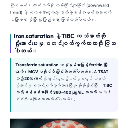
ကြပေမယ့်၊ အောက်ဘက်သို့ လမ်းကြောင်းကျခြင်း (downward
trend) နဲ့ လက္ခဏာတွေကတော့ ဓာတ်ခွဲခန်းအမှတ်အသားထက်
မကြာခဏ ပိုပြီး ယုံကြည်စရာ ဖြစ်တတ်ပါတယ်။.
Iron saturation နဲ့ TIBC က သံဓာတ်ကို
ပို့ဆောင်ပေးမှု စတင်ပျက်ကွက်လာတာကို ပြသ
ပါတယ်။
Transferrin saturation က ပုံမှန်အားဖြင့် ferritin ပြီး
နောက်၊ MCV မတိုင်မီ ပြောင်းလဲတတ်ပါတယ်။.
A
TSAT
သည် 20% အောက်
ဆိုရင် သွေးလည်ပတ်မှုအတွင်း သံဓာတ်
ပို့ဆောင်မှု စတင်ပျက်ကွက်လာနေပြီဟု ဆိုလိုနိုင်ပြီး၊
TIBC
သည် ခန့်မှန်းအားဖြင့် 360-400 µg/dL အထက်
က အဲဒီ
ပုံစံကို မကြာခဏ ထောက်ခံပါတယ်။.