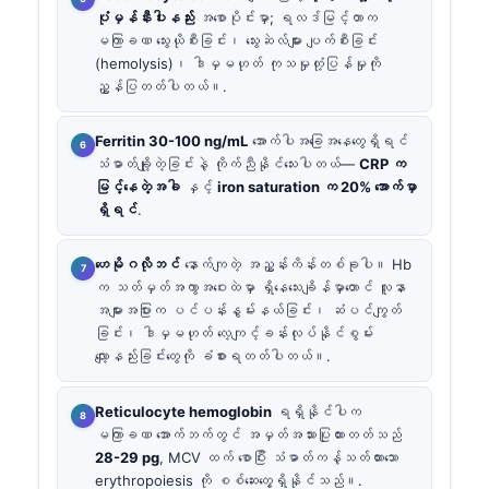
ပုံမှန်နီးပါးနည်း
အစောပိုင်းမှာ; ရလဒ်မြင့်တာက
မကြာခဏ သွေးယိုစီးခြင်း၊ သွေးဆဲလ်များ ပျက်စီးခြင်း
(hemolysis)၊ ဒါမှမဟုတ် ကုသမှုတုံ့ပြန်မှုကို
ညွှန်ပြတတ်ပါတယ်။.
Ferritin 30-100 ng/mL
အောက်ပါအခြေအနေတွေရှိရင်
သံဓာတ်ချို့တဲ့ခြင်းနဲ့ ကိုက်ညီနိုင်သေးပါတယ်—
CRP က
မြင့်နေတဲ့အခါ
နှင့်
iron saturation က 20% အောက်မှာ
ရှိရင်
.
ဟေမိုဂလိုဘင်
နောက်ကျတဲ့ အညွှန်းကိန်းတစ်ခုပါ။ Hb
က သတ်မှတ်အကွာအဝေးထဲမှာ ရှိနေသေးချိန်မှာတောင် လူနာ
အများအပြားက ပင်ပန်းနွမ်းနယ်ခြင်း၊ ဆံပင်ကျွတ်
ခြင်း၊ ဒါမှမဟုတ် လေ့ကျင့်ခန်းလုပ်နိုင်စွမ်း
လျော့နည်းခြင်းတွေကို ခံစားရတတ်ပါတယ်။.
Reticulocyte hemoglobin
ရရှိနိုင်ပါက
မကြာခဏ အောက်ဘက်တွင် အမှတ်အသားပြုထားတတ်သည်
28-29 pg
, MCV ထက် စောပြီး သံဓာတ်ကန့်သတ်ထားသော
erythropoiesis ကို စစ်ဆေးတွေ့ရှိနိုင်သည်။.