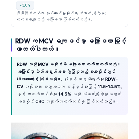
<10%
ပိုမိုပြင်းထန်သော လုပ်ဆောင်မှုဆိုင်ရာ သံဓာတ် ချို့တဲ့မှု;
လက္ခဏာများသည် မကြာခဏ ဖြစ်တတ်သည်။.
RDW က MCV မကျခင်မှာ မကြာခဏ မြင့်
လာတတ်ပါတယ်။
RDW သည် MCV မတိုင်မီ မကြာခဏ တက်လာတတ်သည်။
အကြောင်းမှာ ဆဲလ်အရွယ်အစား ကွဲပြားမှုသည် အစောပိုင်းတွင်
ပေါ်လာသောကြောင့် ဖြစ်သည်။.
ပုံမှန် အရွယ်ရောက်သူ
RDW-
CV
အကိုးအကား အကွာအဝေးက ခန့်မှန်းအားဖြင့်
11.5-14.5%
,
နှင့် အထက်တန်ဖိုးများ
14.5%
သည် သံဓာတ်ချို့တဲ့မှုအတွက်
အစောပိုင်း CBC အချက်အလက်တစ်ခု ဖြစ်တတ်သည်။.