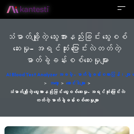
သံဓာတ်ချို့တဲ့ သွေးအားနည်းခြင်း သွေးစစ်
ဆေးမှု- အရင်ဆုံး ပြောင်းလဲတတ်တဲ့
ဓာတ်ခွဲခန်းစစ်ဆေးမှုများ
AI Blood Test Analyzer အခမဲ့ - ဓာတ်ခွဲခန်းစကားပြန်၊ ဂျ
>
ဘလော့
>
ဆောင်းပါးများ
>
သံဓာတ်ချို့တဲ့ သွေးအားနည်းခြင်း သွေးစစ်ဆေးမှု- အရင်ဆုံး ပြောင်းလဲ
တတ်တဲ့ ဓာတ်ခွဲခန်းစစ်ဆေးမှုများ