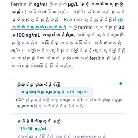
Ferritin ကို
ng/ml
သို့မဟုတ်
µg/L နှင့် ဂဏန်းအရ တူညီ
သည်။
; အဖြစ် ဖော်ပြထားသည်။ အဆိုပါ နံပါတ်သည် ယူနစ်
နှစ်ခုလုံးတွင် တူညီသည်။ Kantesti တွင် ကျွန်ုပ်တို့၏
ဆေး
ဘက်ဆိုင်ရာအကြံပေးဘုတ်အဖွဲ့
သည် ferritin ရလဒ်များကို
30
မှ 100 ng/mL အတွင်းတန်ဖိုးများ
, အကြားတွင် အချိန်အများကြီး
သုံးစွဲရသည်။ အကြောင်းမှာ အဝလွန်ခြင်း၊ အဆီဖုံးအသည်း
ရောဂါ၊ မကြာသေးမီက ရောဂါပိုးဝင်ခြင်းနှင့် ရောင်ရမ်းခြင်းတို့
က အသုံးချနိုင်သော သံဓာတ် နည်းနေသော်လည်း ferritin ကို မြှင့်
တင်ပေးနိုင်သောကြောင့် ဖြစ်သည်။.
သိုလှောင်မှု လုံလောက်နိုင်ခြေ
အရွယ်ရောက်သူအများစုတွင် >30 ng/mL
CRP ပုံမှန်ဖြစ်ပြီး လက္ခဏာများ မရှိပါက သံဓာတ် သိုလှောင်မှုများ
မှာ များသောအားဖြင့် လက်ခံနိုင်ဖွယ်ရှိသည်။.
နယ်နိမိတ်နားတွင် နည်း
15-30 ng/mL
သံဓာတ် လျော့နည်းခြင်း၏ အစောပိုင်း အများဆုံးတွေ့ရသော ဇုန်;