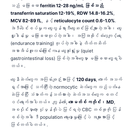
သည် မကြာခဏ
ferritin 12-28 ng/mL ဖြစ်သည်
,
transferrin saturation 12-19%
,
RDW 14.8-16.2%
,
MCV 82-89 fL
, နှင့်
reticulocyte count 0.6-1.0%
.
အဲဒီပေါင်းစပ်မှုက သွေးလွန်ရာသီသွေးဆင်းခြင်းများတဲ့အခါ၊ သွေး
လှူဒါန်းမှု မကြာခဏလုပ်တဲ့အခါ၊ အကြံ့အခိုင်ခံလေ့ကျင့်ရေး
(endurance training) လုပ်တဲ့အခါနဲ့ တိတ်တဆိတ်
အစာအိမ်အူလမ်းကြောင်းကနေ သွေးဆုံးရှုံးမှု (quiet
gastrointestinal loss) ဖြစ်တဲ့အခါတွေမှာ မကြာခဏ တွေ့ရပါ
တယ်။.
သွေးနီဆဲလ်တွေက အကြမ်းဖျဉ်းအားဖြင့်
120 days
, လောက် အသက်
ရှင်တာကြောင့် သက်ကြီးတဲ့ normocytic ဆဲလ်တွေက လည်ပတ်နေ
ဆဲဖြစ်ပြီး သံဓာတ်ကန့်သတ်ထားတဲ့ ဆဲလ်အသစ်တွေက စတင်
ဝင်ရောက်လာပါတယ်။ ကျွန်တော်,
သောမတ်စ် ကလိုင်း၊ MD
,
အစပိုင်းမှာတော့ ပုံမှန်လိုပဲ မြင်ရတဲ့ CBC တစ်ခုကို ပြန်
စစ်တဲ့အခါ ဒီ population ရောနှောမှုကြောင့်ပဲ အများအားဖြင့်
ဖြစ်တတ်ပါတယ်။.