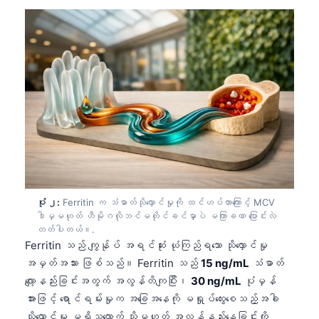
ပုံ ၂:
Ferritin က သံဓာတ်သိုလှောင်မှုကို ထင်ဟပ်တာကြောင့် MCV
ဒါမှမဟုတ် ဟီမိုဂလိုဘင်မတိုင်ခင်မှာပဲ မကြာခဏ ပြောင်းလဲ
တတ်ပါတယ်။.
Ferritin သည် ကျွန်ုပ် အရင်ဆုံး ယုံကြည်ရသော သိုလှောင်မှု
အမှတ်အသား ဖြစ်သည်။ Ferritin သည်
15 ng/mL
သံဓာတ်
လျော့နည်းခြင်းအတွက် အလွန်တိကျပြီး၊
30 ng/mL
ပုံမှန်
အားဖြင့် ရောင်ရမ်းမှုက အခြေအနေကို မရှုပ်ထွေးစေသည့်အခါ
သိုလှောင်မှု မရှိသလောက် သို့မဟုတ် အလွန်နည်းနေခြင်းကို