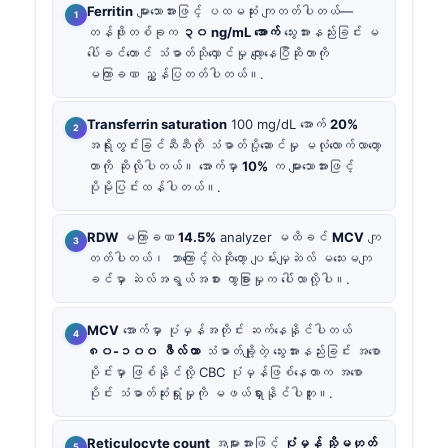
Ferritin
များသောအားဖြင့် ပထမဆုံး ကျတတ်ပါတယ်—
တန်ဖိုးတစ်ခုက
၃၀ ng/mL အောက်
သွေးအားနည်းခြင်း မ
ပေါ်ခင်တောင် သံဓာတ်သိုလှောင်မှု လျော့နေပြီဆိုတာကို
မကြာခဏ ညွှန်ပြတတ်ပါတယ်။.
Transferrin saturation
100 mg/dL အောက်
20%
အရိုးတွင်းခြင်ဆီဆီကို သံဓာတ်ပို့ဆောင်မှု မလုံလောက်လာတော့
တာကို ဆိုလိုပါတယ်။ အောက်မှာ
10%
က များသောအားဖြင့်
ပိုမိုပြင်းထန်ပါတယ်။.
RDW
မကြာခဏ
14.5%
analyzer မထိခင်
MCV
ကျ
တတ်ပါတယ်၊ ဘာကြောင့်လဲဆိုတော့ ပျမ်းမျှဆဲလ် မသေးမကျ
ခင်မှာ ဆဲလ်အရွယ်အစား ကွာခြားမှုက ပေါ်လာလို့ပါ။.
MCV
အောက်မှာ ပုံမှန်အတိုင်း ဆက်နေနိုင်ပါတယ်
၈၀-၁၀၀ ဖီလ်တာ
သံဓာတ်ချို့တဲ့ သွေးအားနည်းခြင်း အစော
ပိုင်းမှာ ဖြစ်နိုင်လို့ CBC ပုံမှန်ဖြစ်နေတာက အစော
ပိုင်း သံဓာတ်ဆုံးရှုံးမှုကို မဖယ်ရှားနိုင်ပါဘူး။.
Reticulocyte count
အများအားဖြင့်
ပုံမှန် သို့မဟုတ်