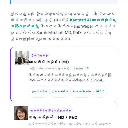
ဤလမ်းညွှန်ကို ဦးဆောင်ရေးအောက်တွင် ရေးသားထားသည်—
ဒေါက်တာ သောမ
တ်စ် ကလိုင်း၊ MD
နှင့် ပူးပေါင်း၍
Kantesti AI ဆေးဘက်ဆိုင်ရာ
အကြံပေးဘုတ်အဖွဲ့
, ပါမောက္ခ ဒေါက်တာ Hans Weber ထံမှ ပံ့ပိုးမှု
များနှင့် ဒေါက်တာ Sarah Mitchell, MD, PhD မှ ဆေးဘက်ဆိုင်ရာ
ပြန်လည်သုံးသပ်ချက် အပါအဝင်။.
ဦးဆောင်ရေးသားသူ
သောမတ်စ် ကလိုင်း၊ MD
အကြီးတန်းဆေးဘက်ဆိုင်ရာအရာရှိ၊ Kantesti AI
ဒေါက်တာ သောမတ်စ် ကလိန်းသည် ဘုတ်အဖွဲ့မှ အသိအမှတ်ပြု
ထားသော ကလင်နစ်ဆိုင်ရာ ဟီမတ်တော်လော့ဂျစ် (clinical
hematologist) နှင့် အတွင်းလူနာဆိုင်ရာ ဆရာဝန်
(internist) ဖြစ်ပြီး ဓာတ်ခွဲခန်းဆိုင်ရာ ဆေးပညာနှင့် AI
သုတေသနဂိတ်
ဂူဂယ် စကော်လာ
Academia.edu
ORCID
အကူအညီဖြင့် ကလင်နစ်ဆိုင်ရာ ခွဲခြမ်းစိတ်ဖြာမှုတွင်
အတွေ့အကြုံ ၁၅ နှစ်ကျော်ရှိသည်။ Kantesti AI တွင် အကြီး
တန်း ဆေးဘက်ဆိုင်ရာ အရာရှိ (Chief Medical Officer)
အဖြစ် သူသည် ပိုင်ဆိုင်မှုဆိုင်ရာ အာရုံကြောကွန်ရက်
ဆေးဘက်ဆိုင်ရာ ပြန်လည်သုံးသပ်သူ
(proprietary neural network) ၏ ဆေးဘက်ဆိုင်ရာ တိကျမှုကို
ဆာရာ မစ်ချယ်၊ MD၊ PhD
စောင့်ကြည့်ကြီးကြပ်ပေးသည်။ ဒေါက်တာ ကလိန်းသည် ဇီဝ
အဓိကဆေးဘက်ဆိုင်ရာအကြံပေး - ဆေးခန်းရောဂါဗေဒနှင့် အထွေထွေဆေး
အမှတ်အသား (biomarker) အဓိပ္ပာယ်ဖော်ခြင်းနှင့်