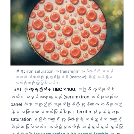
ပုံ ၃:
Iron saturation က transferrin ဘယ်လောက်ကို အမှန်
တကယ် သံဓာတ်ကို ရိုးတွင်းခြင်ဆီ (marrow) ဆီသို့ သယ်ပို့နေ
တယ်ဆိုတာကို ပြောပြပါတယ်။.
TSAT ကို
သွေးရည်သံ ÷ TIBC × 100
. အဖြစ် တွက်ချက်ပါ
တယ်။ အမှန်ကတော့ သွေးရည် (serum) iron တစ်ခုတည်းက
panel ထဲမှာ အဆူညံဆုံး အချက်ဖြစ်လို့ ကျွန်တော်က တစ်ခုတည်း
နဲ့ပဲ မကြာခဏ မဖတ်ပြန်ပါဘူး။ ferritin ပုံမှန်နဲ့အတူ
saturation နည်းတဲ့အကြောင်း ကျွန်တော်တို့ရဲ့ လမ်းညွှန်က ဘာကြောင့်
လဲဆိုတာ ပြပါတယ်။ သယ်ပို့မှုဘက်ကို သန့်ရှင်းရှင်း ရှင်းပြ