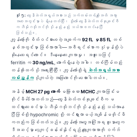
Català
O‘zbekcha
ပုံ ၅:
သွေးနီဆဲလ်အရွယ်အစားသည် သက်တမ်းတစ်ချို့အထိ အကွာ
အဝေးအတွင်းမှာပဲ ရှိနေတတ်ပြီး၊ သို့သော် သွေးနီဆဲလ်တစ်ခုချင်းစီ
Українська
က ဟီမိုဂလိုဘင်ကို ပိုနည်းနည်း သယ်လာစတင်နေပြီ
ဖြစ်သည်။.
አማርኛ
ကျွန်တော့်ကို စိတ်ဝင်စားစေတဲ့အချက်က
92 fL မှ 85 fL
တစ်
Kiswahili
နှစ်အတွင်းမှာ ဖြစ်လာတာပါ—အစီရင်ခံစာက ပုံမှန်လို့ပဲ
ဆိုနေသေးရင်တောင်။ ဒီနှေးနှေးလေး ကျလာမှု၊ အထူးသဖြင့်
ភាសាខ្មែរ
ferritin က
30 ng/mL
, အောက်ရှိနေတဲ့အခါ၊ တစ်ကြိမ်တည်း
ไทย
တန်ဖိုးထက် ပိုအရေးကြီးပြီး၊ ကျွန်တော်တို့ရဲ့
ဆဲလ်အရွယ်အစား
Tagalog
လမ်းညွှန်က
ပိုကျယ်တဲ့ အခြေဘောင်ကို ပေးထားပါတယ်။.
Tiếng Việt
အနိမ့်
MCH 27 pg အောက်
မကြာခဏ
MCHC
ကျလာခြင်းမ
Bahasa Melayu
တိုင်မီ ပေါ်လာတတ်သည်—သွေးနီဆဲလ်တစ်ခုချင်းစီက မ
മലയാളം
ထင်ရှားသေးခင်မှာပဲ ဟီမိုဂလိုဘင်ကို ပိုနည်းနည်း သယ်လာနေ
ပြီဖြစ်လို့ hypochromic လို့ ထင်ရှားလာမယ့်အချိန်မတိုင်မီ
ಕನ್ನಡ
ကတည်းက ဖြစ်တတ်သည်။ ကျွန်တော့်အတွေ့အကြုံအရ လူနာတွေက
ગુજરાતી
ဒီအဆင့်မှာ လေ့ကျင့်ခန်းခံနိုင်ရည် လျော့ကျလာတာကို ဝက်ဘ်
தமிழ்