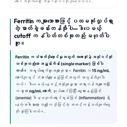
အောင် ထိခိုက်စေပြီး ဟီမိုဂလိုဘင်ကို ကျစေပါတယ်။.
Ferritin က များသောအားဖြင့် ပထမဆုံး လှုပ်ရှား
တဲ့ ဓာတ်ခွဲခန်းတန်ဖိုးပါ—ဒါပေမယ့်
cutoff က နံပါတ်တစ်ခုတည်း မဟုတ်ပါ
ဘူး။
Ferritin က သံဓာတ်သိုလှောင်မှုအတွက် အစောဆုံးနဲ့ အသုံးဝင်ဆုံး
တစ်ခုတည်းသော အညွှန်းကိန်း (single marker) ဖြစ်ပါ
တယ်။
အရွယ်ရောက်သူအများစုမှာ။ Ferritin က
15 ng/mL
အောက်ကျရင် သံဓာတ်လျော့နည်းခြင်းအတွက် အလွန်တိကျပါ
တယ်၊ ဒါပေမယ့် နေ့စဉ်အသုံးချမှုမှာ ဆရာဝန်အများအပြား
က
၃၀ ng/mL အောက်
, လုပ်ဆောင်ကြပြီး သွေးအားနည်းခြင်း
(anemia) ဒါမှမဟုတ် ရောင်ရမ်းခြင်း (inflammation) ရှိ
နေတဲ့အခါမှာတော့ တချို့က ပိုမြင့်တဲ့ အဆင့်ကန့်သတ်ချက်တွေ
ကို သုံးကြပါတယ်။.