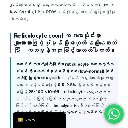
ကျွန်တော့်စာရင်းမှာ ပိုရှေ့တက်လာပါတယ်။ ဒီပုံစံက classic
简体中文
low-ferritin, high-RDW ပရိုဖိုင်နဲ့ အလွန်ကွာခြားစွာ ပြုမူ
Română
ပါတယ်။.
Türkçe
Reticulocyte count က အစောပိုင်းမှာ
Ελληνικά
များသောအားဖြင့် ပုံမှန် သို့မဟုတ် နည်းနေတတ်
Português
ပြီး၊ ကုသမှုနဲ့အတူ မြင့်လာတတ်ပါတယ်။
Español
Italiano
အစောပိုင်း သံဓာတ်ချို့တဲ့ခြင်းမှာ reticulocyte အရေအတွက်က
ပုံမှန် သို့မဟုတ် ပုံမှန်အနိမ့်ဘက် (low-normal) ဖြစ်
עִבְרִית
တတ်ပြီး မြင့်မားတာမဟုတ်ပါ။.
ပုံမှန် အရွယ်ရောက်သူ အကွာ
Français
အဝေးက ခန့်မှန်းအားဖြင့်
0.5-2.5%
သို့မဟုတ် ခန့်မှန်း
အားဖြင့်
25-100 ×10^9/L
, reticulocyte အရေအတွက်က
العربية
တကယ်တမ်း မြင့်နေခြင်းက မကုသရသေးတဲ့ သံဓာတ်ချို့တဲ့
Deutsch
ခြင်းထက် သွေးယိုခြင်း၊ hemolysis (သွေးနီဥဖျက်ခြင်း)
English
သို့မဟုတ် ကုသပြီးနောက် ပြန်လည်ကောင်းမွန်လာခြင်းကို
ညွှန်ပြတတ်ပါတယ်။.
ဗမာစာ