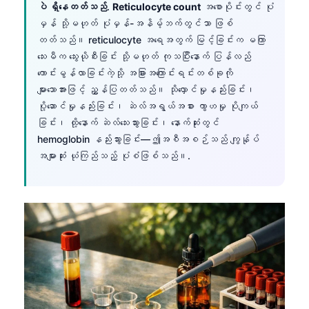
ပဲ ရှိနေတတ်သည်
.
Reticulocyte count
အစောပိုင်းတွင် ပုံ
မှန် သို့မဟုတ် ပုံမှန်-အနိမ့်ဘက်တွင်သာ ဖြစ်
တတ်သည်။ reticulocyte အရေအတွက် မြင့်ခြင်းက မကြာ
သေးမီက သွေးယိုစီးခြင်း သို့မဟုတ် ကုသပြီးနောက် ပြန်လည်
ကောင်းမွန်လာခြင်းကဲ့သို့ အခြားအကြောင်းရင်းတစ်ခုကို
များသောအားဖြင့် ညွှန်ပြတတ်သည်။ သိုလှောင်မှုနည်းခြင်း၊
ပို့ဆောင်မှုနည်းခြင်း၊ ဆဲလ်အရွယ်အစား ကွာဟမှု ပိုကျယ်
ခြင်း၊ ထို့နောက် ဆဲလ်သေးသွားခြင်း၊ နောက်ဆုံးတွင်
hemoglobin နည်းသွားခြင်း—ဤအစီအစဉ်သည် ကျွန်ုပ်
အများဆုံး ယုံကြည်သည့် ပုံစံဖြစ်သည်။.