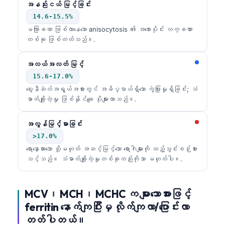
အနည်းငယ် မြင့်ခြင်း
Frysk
14.6-15.5%
Esperanto
မကြာခဏ ဖြစ်လာနေသော anisocytosis ၏ အစောပိုင်း လက္ခဏာ
တစ်ခု ဖြစ်တတ်သည်။.
Беларуская мова
Татар теле
အလယ်အလတ် မြင့်
Кыргызча
15.6-17.0%
သွေးနီဆဲလ်အရွယ်အစားတွင် အဓိပ္ပာယ်ရှိသော ကွဲပြားမှုရှိခြင်း; သံ
ئۇيغۇرچە
ဓာတ်ချို့တဲ့မှု ဖြစ်နိုင်ချေ ပိုများလာသည်။.
Cebuano
အလွန်မြင့်မားခြင်း
Basa Jawa
>17.0%
ພາສາລາວ
ရောနှောထားသော သို့မဟုတ် အဆင့်မြင့်သော ရောဂါများကို ထည့်သွင်းစဉ်းစား
သင့်သည်။ သံဓာတ်ချို့တဲ့မှုတစ်ခုတည်းကိုသာ မဟုတ်ပါ။.
Монгол
Afrikaans
MCV၊ MCH၊ MCHC က များသောအားဖြင့်
العربية المغربية
ferritin နောက်ကျပြီးမှ လိုက်ကျလာ/ပြောင်းလာ
Occitan
တတ်ပါတယ်။