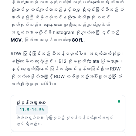
နီဆဲလ်များသည် လအနည်းငယ်ကြာ လည်ပတ်နေသော်လည်း သံဓာတ်
ပို့ဆောင်မှု တင်းကျပ်လာသည်နှင့်အမျှ ရိုးတွင်းခြင်ဆီသည် သံ
ဓာတ်နည်းပြီး ဟီမိုဂလိုဘင်နည်းသော ဆဲလ်များကို စတင်
ထုတ်လုပ်သည်။ ရောနှောထားသော လူဦးရေသည် ပျမ်းမျှဆဲလ်
အရွယ်အစားမတိုင်မီ histogram ကို ကျယ်စေပြီး ၎င်းသည်
MCV
, ဖြစ်ကာ အမှန်တကယ်တော့
80 fL
.
RDW မြင့်ခြင်းသည် သီးသန့်မဟုတ်ပါ။ အရက်သောက်သုံးမှု၊
မကြာသေးမီက သွေးလွှဲခြင်း၊ B12 သို့မဟုတ် folate ပြဿနာများ၊
နှင့် သွေးထွက်ပြီးနောက် ပြန်လည်ကောင်းမွန်လာခြင်းတို့က RDW
ကို တက်စေနိုင်သောကြောင့် RDW တစ်ခုတည်းအပေါ်မူတည်ပြီး သံ
ဓာတ်ချို့တဲ့မှုဟု မခေါ်ပါ။.
ပုံမှန်အကွာအဝေး
11.5-14.5%
ဆဲလ်အရွယ်အစား ကွဲပြားမှုသည် ပုံမှန်ကန့်သတ်ချက်အတွင်း
Norsk bokmål
တွင် ရှိသည်။.
Ślōnskŏ gŏdka