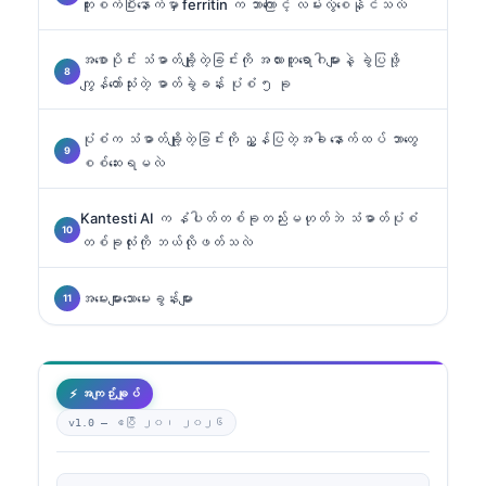
ကူးစက်ပြီးနောက်မှာ ferritin က ဘာကြောင့် လမ်းလွဲစေနိုင်သလဲ
အစောပိုင်း သံဓာတ်ချို့တဲ့ခြင်းကို အလားတူရောဂါများနဲ့ ခွဲပြဖို့
ကျွန်တော်သုံးတဲ့ ဓာတ်ခွဲခန်း ပုံစံ ၅ ခု
ပုံစံက သံဓာတ်ချို့တဲ့ခြင်းကို ညွှန်ပြတဲ့အခါ နောက်ထပ် ဘာတွေ
စစ်ဆေးရမလဲ
Kantesti AI က နံပါတ်တစ်ခုတည်းမဟုတ်ဘဲ သံဓာတ်ပုံစံ
တစ်ခုလုံးကို ဘယ်လိုဖတ်သလဲ
အမေးများသောမေးခွန်းများ
⚡ အကျဉ်းချုပ်
v1.0 —
ဧပြီ ၂၀၊ ၂၀၂၆