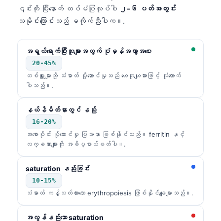
၎င်းကို ပြီးနောက် ထပ်မံပြုလုပ်ပါ
၂-၆ ပတ်အတွင်း
သမိုင်းကြောင်းသည် မကိုက်ညီပါက။.
အရွယ်ရောက်ပြီးသူများအတွက် ပုံမှန်အကွာအဝေး
20-45%
တစ်ရှူးများသို့ သံဓာတ် ပို့ဆောင်မှုသည် ယေဘုယျအားဖြင့် လုံလောက်
ပါသည်။.
နယ်နိမိတ်နားတွင် နည်း
16-20%
အစောပိုင်း ပို့ဆောင်မှု ပြဿနာ ဖြစ်နိုင်သည်။ ferritin နှင့်
လက္ခဏာများကို အဓိပ္ပာယ်ဖတ်ပါ။.
saturation နည်းခြင်း
10-15%
သံဓာတ် ကန့်သတ်ထားသော erythropoiesis ဖြစ်နိုင်ချေများသည်။.
အလွန်နည်းသော saturation