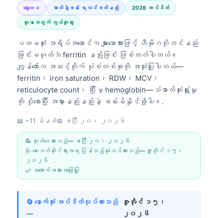
သွေးဗေဒ
ဓာတ်ခွဲခန်း ရလဒ်ဖတ်နည်း
2026 အပ်ဒိတ်
လူနာအတွက် လွယ်ကူစွာ
ပထမဆုံး အရိပ်အယောင်က များသောအားဖြင့် ဟီမိုဂလိုဘင်နည်း
ခြင်းမဟုတ်ဘဲ ferritin နည်းခြင်း ဖြစ်တတ်ပါတယ်။
ကျွန်တော်က အဆင့်လိုက် ပုံစံတစ်ခုကို အသုံးပြုပါတယ်—
ferritin၊ iron saturation၊ RDW၊ MCV၊
reticulocyte count၊ ပြီးမှ hemoglobin—သံဓာတ်ဆုံးရှုံးမှု
ကို ပိုစောပြီး အမှားနည်းနည်းနဲ့ ဖမ်းမိနိုင်ဖို့ပါ။.
📖 ~11 မိနစ်
📅
ဧပြီ ၂၀၊ ၂၀၂၆
📝 ထုတ်ဝေထားသည်—
ဧပြီ ၂၀၊ ၂၀၂၆
🩺 ဆေးဘက်ဆိုင်ရာအရ ပြန်လည်သုံးသပ်ထားသည်—
ဇူလိုင် ၁၅၊
၂၀၂၆
✅ အထောက်အထားအခြေပြု
🔄 နောက်ဆုံး အပ်ဒိတ်လုပ်ထားသည်
ဇူလိုင် ၁၅၊
—
၂၀၂၆