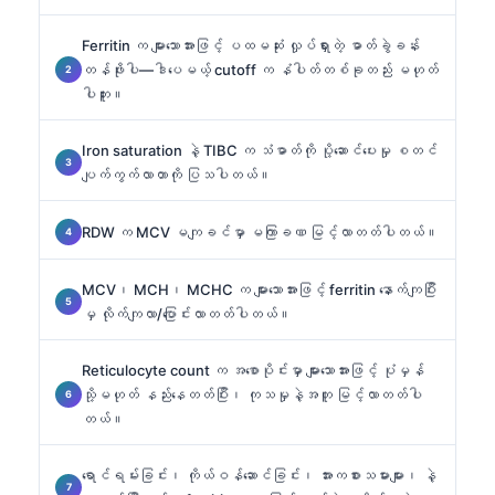
Ferritin က များသောအားဖြင့် ပထမဆုံး လှုပ်ရှားတဲ့ ဓာတ်ခွဲခန်း
တန်ဖိုးပါ—ဒါပေမယ့် cutoff က နံပါတ်တစ်ခုတည်း မဟုတ်
ပါဘူး။
Iron saturation နဲ့ TIBC က သံဓာတ်ကို ပို့ဆောင်ပေးမှု စတင်
ပျက်ကွက်လာတာကို ပြသပါတယ်။
RDW က MCV မကျခင်မှာ မကြာခဏ မြင့်လာတတ်ပါတယ်။
MCV၊ MCH၊ MCHC က များသောအားဖြင့် ferritin နောက်ကျပြီး
မှ လိုက်ကျလာ/ပြောင်းလာတတ်ပါတယ်။
Reticulocyte count က အစောပိုင်းမှာ များသောအားဖြင့် ပုံမှန်
သို့မဟုတ် နည်းနေတတ်ပြီး၊ ကုသမှုနဲ့အတူ မြင့်လာတတ်ပါ
တယ်။
ရောင်ရမ်းခြင်း၊ ကိုယ်ဝန်ဆောင်ခြင်း၊ အားကစားသမားများ၊ နဲ့