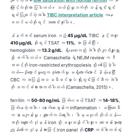
ချင်တဲ့အခါ
low saturation with normal ferritin
က ဘာ
ကြောင့်လဲဆိုတာ ပြပါတယ်။ သယ်ပို့မှုဘက်ကို သန့်ရှင်းရှင်း
ရှင်းပြချင်တဲ့အခါ
TIBC interpretation article
ကနေ
စတင်မယ်ဆိုရင် အကောင်းဆုံးပါ။.
နံနက်ခင်း serum iron သည်
45 µg/dL
TIBC နှင့်အတူ
410 µg/dL
ဆိုရင် TSAT က
11%
, သာ ဖြစ်ပြီး၊
hemoglobin က
13.2 g/dL
. ရှိနေသေးလည်း အဲဒါကို လျစ်လျူရှု
ဖို့ ခက်ပါတယ်။ Camaschella ရဲ့ NEJM review က ဒီ
အဆင့်ကို iron-restricted erythropoiesis လို့ ဖော်ပြခဲ့ပါ
တယ်—သိုလှောင်မှုတွေက လုံလောက်မှု မရှိလောက်အောင် နိမ့်နေပြီး
CBC က အပြည့်အဝ မမီခင်မှာပဲ ရိုးတွင်းခြင်ဆီက အဲဒါ
ကို စတင်ခံစားလာတတ်ပါတယ် (Camaschella, 2015)။.
ferritin က
50-80 ng/mL
ဖြစ်ပေမယ့် TSAT က
14-18%
,
ဖြစ်နေတဲ့အခါ၊ နောက်မေးခွန်းက inflammation၊ မကြာသေးမီ
က နာမကျန်းမှု၊ ကျောက်ကပ်ရောဂါ၊ ဒါမှမဟုတ် ကိုယ်ဝန်—
အလိုအလျောက် ပုံမှန် iron လို့ မယူဆနိုင်ပါဘူး။ ဆေးခန်းမှာတော့
ကျွန်တော်က ပုံမှန်အားဖြင့် iron panel ကို
CRP
တစ်ခါတစ်ရံ