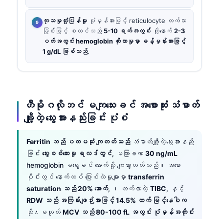
ကုသမှုတုံ့ပြန်မှု
ပုံမှန်အားဖြင့် reticulocyte တက်လာ
ခြင်းဖြင့် စတင်သည်
5-10 ရက်အတွင်း
ထို့နောက်
2-3
ပတ်အတွင်း hemoglobin တိုးလာမှုမှာ ခန့်မှန်းအားဖြင့်
1 g/dL ဖြစ်သည်
.
ဟီမိုဂလိုဘင် မကျသေးခင် အစောဆုံး သံဓာတ်
ချို့တဲ့ သွေးအားနည်းခြင်း ပုံစံ
Ferritin သည် ပထမဆုံး ကျတတ်သည်
သံဓာတ်ချို့တဲ့သွေးအားနည်း
ခြင်း
သွေးစစ်ဆေးမှု ရလဒ်တွင်
, မကြာခဏ
30 ng/mL
hemoglobin မရွေ့ခင် အောက်သို့ ကျသွားတတ်သည်။ အစော
ပိုင်းတွင် နောက်ထပ် ပြောင်းလဲမှုများမှာ
transferrin
saturation သည် 20% အောက်
, ၊ တက်လာတဲ့
TIBC
, နှင့်
RDW သည် အကြမ်းဖျဉ်းအားဖြင့် 14.5% ထက် မြင့်နေပါက
သို႔မဟုတ်
MCV သည် 80-100 fL အတွင်း ပုံမှန်အတိုင်း