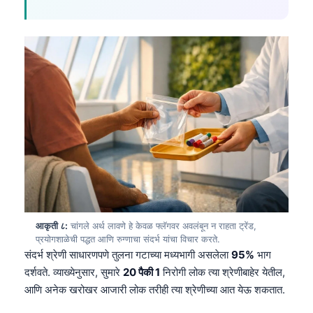
Català
O‘zbekcha
Українська
አማርኛ
Kiswahili
ភាសាខ្មែរ
ဗမာစာ
ไทย
Tagalog
Tiếng Việt
आकृती ८:
चांगले अर्थ लावणे हे केवळ फ्लॅगवर अवलंबून न राहता ट्रेंड,
प्रयोगशाळेची पद्धत आणि रुग्णाचा संदर्भ यांचा विचार करते.
Bahasa Melayu
संदर्भ श्रेणी साधारणपणे तुलना गटाच्या मध्यभागी असलेला
95%
भाग
മലയാളം
दर्शवते. व्याख्येनुसार, सुमारे
20 पैकी 1
निरोगी लोक त्या श्रेणीबाहेर येतील,
ಕನ್ನಡ
आणि अनेक खरोखर आजारी लोक तरीही त्या श्रेणीच्या आत येऊ शकतात.
ગુજરાતી