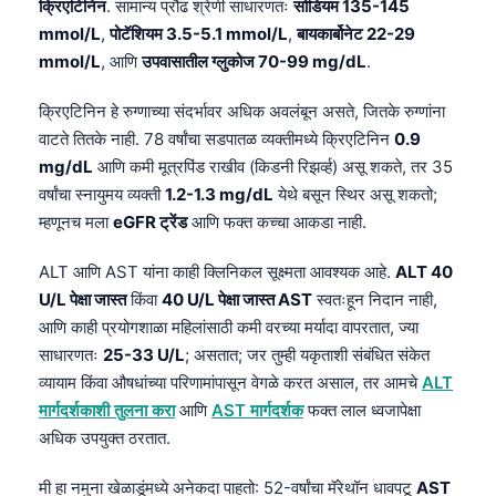
क्रिएटिनिन
. सामान्य प्रौढ श्रेणी साधारणतः
सोडियम 135-145
mmol/L
,
पोटॅशियम 3.5-5.1 mmol/L
,
बायकार्बोनेट 22-29
mmol/L
, आणि
उपवासातील ग्लुकोज 70-99 mg/dL
.
क्रिएटिनिन हे रुग्णाच्या संदर्भावर अधिक अवलंबून असते, जितके रुग्णांना
वाटते तितके नाही. 78 वर्षांचा सडपातळ व्यक्तीमध्ये क्रिएटिनिन
0.9
mg/dL
आणि कमी मूत्रपिंड राखीव (किडनी रिझर्व्ह) असू शकते, तर 35
वर्षांचा स्नायुमय व्यक्ती
1.2-1.3 mg/dL
येथे बसून स्थिर असू शकतो;
म्हणूनच मला
eGFR ट्रेंड
आणि फक्त कच्चा आकडा नाही.
ALT आणि AST यांना काही क्लिनिकल सूक्ष्मता आवश्यक आहे.
ALT 40
U/L पेक्षा जास्त
किंवा
40 U/L पेक्षा जास्त AST
स्वतःहून निदान नाही,
आणि काही प्रयोगशाळा महिलांसाठी कमी वरच्या मर्यादा वापरतात, ज्या
साधारणतः
25-33 U/L
; असतात; जर तुम्ही यकृताशी संबंधित संकेत
व्यायाम किंवा औषधांच्या परिणामांपासून वेगळे करत असाल, तर आमचे
ALT
मार्गदर्शकाशी तुलना करा
आणि
AST मार्गदर्शक
फक्त लाल ध्वजापेक्षा
अधिक उपयुक्त ठरतात.
मी हा नमुना खेळाडूंमध्ये अनेकदा पाहतो: 52-वर्षांचा मॅरेथॉन धावपटू
AST