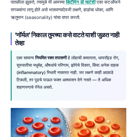
पातळीला झुकते, त्यामुळे मी आमच्या
व्हिटॅमिन डी चार्टशी
एका कटऑफने
सगळ्यांना लागू होते असे भासवण्याऐवजी लक्षणे, हाडांचा धोका, आणि
ऋतुमान (seasonality) यांचा वापर करतो.
‘नॉर्मल’ निकाल तुमच्या कसे वाटते याशी जुळत नाही
तेव्हा
एका सामान्य
नियमित रक्त तपासणी
हे लोहाची कमतरता, थायरॉइड रोग,
सुरुवातीचा मधुमेह, औषधांचे परिणाम, झोपेचे विकार, किंवा अनेक दाहक
(inflammatory) स्थिती नाकारत नाही. जर लक्षणे काही आठवडे
टिकली, तर पुढचे पाऊल फक्त आश्वासन देणे नसते — ते अधिक
शहाणपणाचे पॅनेल असते.