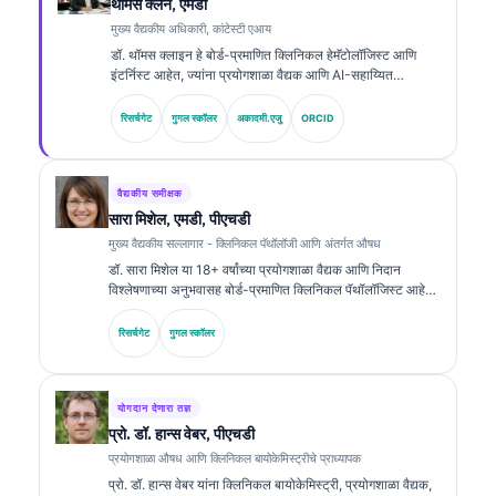
थॉमस क्लेन, एमडी
मुख्य वैद्यकीय अधिकारी, कांटेस्टी एआय
डॉ. थॉमस क्लाइन हे बोर्ड-प्रमाणित क्लिनिकल हेमॅटोलॉजिस्ट आणि
इंटर्निस्ट आहेत, ज्यांना प्रयोगशाळा वैद्यक आणि AI-सहाय्यित
क्लिनिकल विश्लेषणामध्ये 15 हून अधिक वर्षांचा अनुभव आहे. Kantesti
AI येथे मुख्य वैद्यकीय अधिकारी म्हणून, ते मालकीच्या न्यूरल नेटवर्कच्या
रिसर्चगेट
गुगल स्कॉलर
अकादमी.एजु
ORCID
वैद्यकीय अचूकतेवर क्लिनिकल देखरेख प्रदान करतात. बायोमार्करचे अर्थ
लावणे आणि प्रयोगशाळा वैद्यक विषयांवरील प्रयोगशाळा निदान यांवर डॉ.
क्लाइन यांनी मोठ्या प्रमाणावर प्रकाशने केली आहेत.
वैद्यकीय समीक्षक
सारा मिशेल, एमडी, पीएचडी
मुख्य वैद्यकीय सल्लागार - क्लिनिकल पॅथॉलॉजी आणि अंतर्गत औषध
डॉ. सारा मिशेल या 18+ वर्षांच्या प्रयोगशाळा वैद्यक आणि निदान
विश्लेषणाच्या अनुभवासह बोर्ड-प्रमाणित क्लिनिकल पॅथॉलॉजिस्ट आहेत.
त्यांच्याकडे क्लिनिकल केमिस्ट्रीमध्ये विशेष प्रमाणपत्रे आहेत आणि
क्लिनिकल प्रॅक्टिसमध्ये बायोमार्कर पॅनेल्स व प्रयोगशाळा विश्लेषणावर
रिसर्चगेट
गुगल स्कॉलर
त्यांनी मोठ्या प्रमाणावर प्रकाशने केली आहेत.
योगदान देणारा तज्ञ
प्रो. डॉ. हान्स वेबर, पीएचडी
प्रयोगशाळा औषध आणि क्लिनिकल बायोकेमिस्ट्रीचे प्राध्यापक
प्रो. डॉ. हान्स वेबर यांना क्लिनिकल बायोकेमिस्ट्री, प्रयोगशाळा वैद्यक,