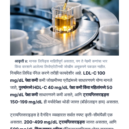
आकृती ४:
मानक लिपिड्स माहितीपूर्ण असतात, पण ते नेहमी कणांचा भार
किंवा वारशाने आलेल्या लिपोप्रोटीनची जोखीम अचूकपणे पकडत नाहीत.
नियमित लिपिड पॅनेल करणे तरीही फायदेशीर आहे.
LDL-C 100
mg/dL पेक्षा कमी
कमी जोखमीच्या प्रौढांमध्ये साधारणपणे योग्य मानले
जाते,
पुरुषांमध्ये HDL-C 40 mg/dL पेक्षा कमी किंवा महिलांमध्ये 50
mg/dL पेक्षा कमी
साधारणपणे कमी असते, आणि
ट्रायग्लिसराइड्स
150-199 mg/dL
ही मर्यादेपेक्षा थोडी जास्त (बॉर्डरलाइन हाय) असतात.
ट्रायग्लिसराइड्स हे दैनंदिन व्यवहारात सर्वात स्पष्ट कृती-सीमांपैकी एक
असतात.
200-499 mg/dL ट्रायग्लिसराइड्स
जास्त असतात, आणि