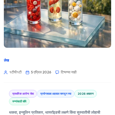
लेख
१टीपी१टी
5 एप्रिल 2026
टिप्पण्या नाही
प्राथमिक आरोग्य सेवा
प्रयोगशाळा अहवाल समजून घ्या
2026 अद्यतन
रुग्णांसाठी सोपे
थकवा, इन्सुलिन प्रतिकार, थायरॉइडची लक्षणे किंवा सुरुवातीची लोहाची