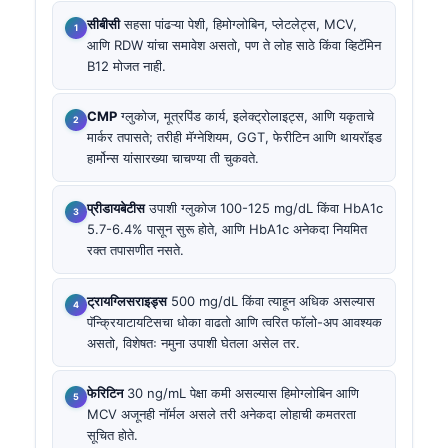
सीबीसी
सहसा पांढऱ्या पेशी, हिमोग्लोबिन, प्लेटलेट्स, MCV,
आणि RDW यांचा समावेश असतो, पण ते लोह साठे किंवा व्हिटॅमिन
B12 मोजत नाही.
CMP
ग्लुकोज, मूत्रपिंड कार्य, इलेक्ट्रोलाइट्स, आणि यकृताचे
मार्कर तपासते; तरीही मॅग्नेशियम, GGT, फेरीटिन आणि थायरॉइड
हार्मोन्स यांसारख्या चाचण्या ती चुकवते.
प्रीडायबेटीस
उपाशी ग्लुकोज 100-125 mg/dL किंवा HbA1c
5.7-6.4% पासून सुरू होते, आणि HbA1c अनेकदा नियमित
रक्त तपासणीत नसते.
ट्रायग्लिसराइड्स
500 mg/dL किंवा त्याहून अधिक असल्यास
पॅन्क्रियाटायटिसचा धोका वाढतो आणि त्वरित फॉलो-अप आवश्यक
असतो, विशेषतः नमुना उपाशी घेतला असेल तर.
फेरिटिन
30 ng/mL पेक्षा कमी असल्यास हिमोग्लोबिन आणि
MCV अजूनही नॉर्मल असले तरी अनेकदा लोहाची कमतरता
सूचित होते.