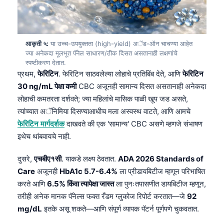
आकृती ५:
या उच्च-उपयुक्तता (high-yield) अॅड-ऑन चाचण्या आहेत
ज्या अनेकदा मूलभूत पॅनेल साधारण/ठीक दिसत असतानाही लक्षणांचे
स्पष्टीकरण देतात.
प्रथम,
फेरिटिन
. फेरिटिन साठवलेल्या लोहाचे प्रतिबिंब देते, आणि
फेरिटिन
30 ng/mL पेक्षा कमी
CBC अजूनही सामान्य दिसत असतानाही अनेकदा
लोहाची कमतरता दर्शवते; ज्या महिलांचे मासिक पाळी खूप जड असते,
त्यांच्यात अॅनिमिया दिसण्याआधीच मला अस्वस्थ वाटते, आणि आमचे
फेरिटिन मार्गदर्शक
दाखवते की एक 'सामान्य' CBC असणे म्हणजे संभाषण
इथेच थांबवायचे नाही.
दुसरे,
एचबीए१सी
. याकडे लक्ष्य ठेवतात.
ADA 2026 Standards of
Care
अजूनही
HbA1c 5.7-6.4%
ला प्रीडायबिटीज म्हणून परिभाषित
करते आणि
6.5% किंवा त्यापेक्षा जास्त
ला पुनःतपासणीत डायबिटीज म्हणून,
तरीही अनेक मानक पॅनेल्स फक्त रँडम ग्लुकोज रिपोर्ट करतात—जे
92
mg/dL
इतके असू शकते—आणि संपूर्ण व्यापक पॅटर्न पूर्णपणे चुकवतात.