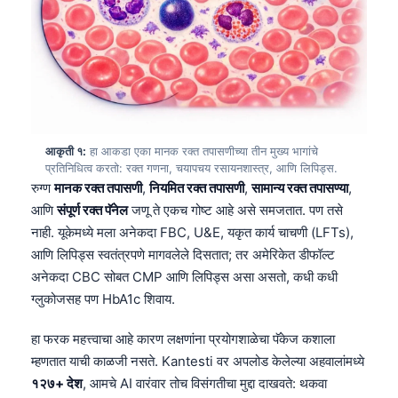
आकृती १:
हा आकडा एका मानक रक्त तपासणीच्या तीन मुख्य भागांचे
प्रतिनिधित्व करतो: रक्त गणना, चयापचय रसायनशास्त्र, आणि लिपिड्स.
रुग्ण
मानक रक्त तपासणी
,
नियमित रक्त तपासणी
,
सामान्य रक्त तपासण्या
,
आणि
संपूर्ण रक्त पॅनेल
जणू ते एकच गोष्ट आहे असे समजतात. पण तसे
नाही. यूकेमध्ये मला अनेकदा FBC, U&E, यकृत कार्य चाचणी (LFTs),
आणि लिपिड्स स्वतंत्रपणे मागवलेले दिसतात; तर अमेरिकेत डीफॉल्ट
अनेकदा CBC सोबत CMP आणि लिपिड्स असा असतो, कधी कधी
ग्लुकोजसह पण HbA1c शिवाय.
हा फरक महत्त्वाचा आहे कारण लक्षणांना प्रयोगशाळेचा पॅकेज कशाला
म्हणतात याची काळजी नसते. Kantesti वर अपलोड केलेल्या अहवालांमध्ये
१२७+ देश
, आमचे AI वारंवार तोच विसंगतीचा मुद्दा दाखवते: थकवा