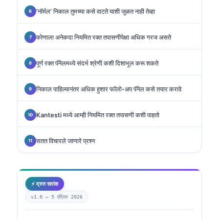
‘नॉर्मल’ निकाल तुमच्या कसे वाटते याशी जुळत नाही तेव्हा
कोणाला अनेकदा नियमित रक्त तपासणीपेक्षा अधिक गरज असते
पूर्ण रक्त पॅनेलमध्ये संदर्भ श्रेणी कशी दिशाभूल करू शकते
निकाल पाहिल्यानंतर अधिक हुशार फॉलो-अप पॅनेल कसे तयार करावे
Kantesti मध्ये आम्ही नियमित रक्त तपासणी कशी पाहतो
सतत विचारले जाणारे प्रश्न
⚡ द्रुत सारांश
v1.0 —
5 एप्रिल 2026