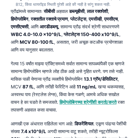
B12, किंवा थायरॉइड स्थिती पुरेशी आहे की नाही हे सांगू शकत नाही.
प्रौढांमध्ये सामान्यतः
सीबीसी
अहवाल
डब्ल्यूबीसी
,
लाल रक्तपेशी
,
हिमोग्लोबिन
,
रक्तातील रक्ताचे प्रमाण
,
प्लेटलेट्स
,
एमसीव्ही
,
एमसीएच
,
एमसीएचसी
, आणि
आरडीडब्ल्यू
. सामान्य प्रौढ संदर्भ श्रेणी साधारणपणे
WBC 4.0-10.0 x10^9/L
,
प्लेटलेट्स 150-400 x10^9/L
,
आणि
MCV 80-100 fL
, असतात, जरी अचूक कटऑफ प्रयोगशाळा
आणि वय यानुसार बदलतात.
गेल्या 15 वर्षांत माझ्या प्रॅक्टिसमध्ये सर्वात सामान्य सापळ्यांपैकी एक म्हणजे
सामान्य हिमोग्लोबिन म्हणजे लोह ठीक आहे असे गृहित धरणे. पण तसे नाही.
मासिक पाळी येणाऱ्या प्रौढ व्यक्तीचे हिमोग्लोबिन
13.1 ग्रॅम/डेसिलिटर
,
MCV
87 fL
, आणि तरीही फेरिटिन आहे
11 ng/mL
खऱ्या थकव्यासह,
अस्वस्थ पाय (रेस्टलेस लेग्स), किंवा केस गळणे; आमचे अधिक सखोल
वाचन हे का घडते ते समजावते.
हिमोग्लोबिनच्या श्रेणींशी करतो/करते
रक्त
तपासणी अहवाल कसा वाचावा.
आणखी एक अंधारात राहिलेला भाग आहे:
डिफरेंशियल
. एकूण पांढऱ्या पेशींची
संख्या
7.4 x10^9/L
अगदी सामान्य वाटू शकते, तरीही न्यूट्रोफिल्स