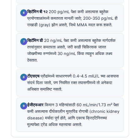
व्हिटॅमिन बी १२
200 pg/mL पेक्षा कमी असल्यास बहुतेक
प्रयोगशाळांमध्ये कमतरता मानली जाते; 200-350 pg/mL ही
राखाडी (gray) झोन असते, जिथे MMA मदत करू शकते.
व्हिटॅमिन डी
20 ng/mL पेक्षा कमी असल्यास बहुतेक मार्गदर्शक
तत्त्वांनुसार कमतरता असते, जरी काही चिकित्सक जास्त
जोखमीच्या रुग्णांमध्ये 30 ng/mL किंवा त्याहून अधिक लक्ष्य
ठेवतात.
टीएसएच
प्रौढांमध्ये साधारणपणे 0.4-4.5 mIU/L च्या आसपास
संदर्भ दिला जातो, पण नियमित रक्त तपासणीमध्ये तो अनेकदा
अजिबात समाविष्ट नसतो.
ईजीएफआर
किमान 3 महिन्यांसाठी 60 mL/min/1.73 m² पेक्षा
कमी असल्यास दीर्घकालीन मूत्रपिंड रोगाची (chronic kidney
disease) मर्यादा पूर्ण होते, आणि एकाच क्रिएटिनिनच्या
मूल्यापेक्षा ट्रेंड अधिक महत्त्वाचा असतो.