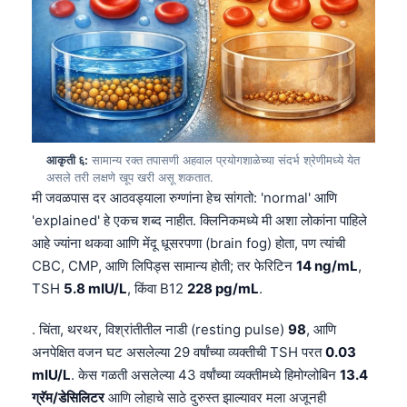
आकृती ६:
सामान्य रक्त तपासणी अहवाल प्रयोगशाळेच्या संदर्भ श्रेणीमध्ये येत
असले तरी लक्षणे खूप खरी असू शकतात.
मी जवळपास दर आठवड्याला रुग्णांना हेच सांगतो: 'normal' आणि
'explained' हे एकच शब्द नाहीत. क्लिनिकमध्ये मी अशा लोकांना पाहिले
आहे ज्यांना थकवा आणि मेंदू धूसरपणा (brain fog) होता, पण त्यांची
CBC, CMP, आणि लिपिड्स सामान्य होती; तर फेरिटिन
14 ng/mL
,
TSH
5.8 mIU/L
, किंवा B12
228 pg/mL
.
. चिंता, थरथर, विश्रांतीतील नाडी (resting pulse)
98
, आणि
अनपेक्षित वजन घट असलेल्या 29 वर्षांच्या व्यक्तीची TSH परत
0.03
mIU/L
. केस गळती असलेल्या 43 वर्षांच्या व्यक्तीमध्ये हिमोग्लोबिन
13.4
ग्रॅम/डेसिलिटर
आणि लोहाचे साठे दुरुस्त झाल्यावर मला अजूनही