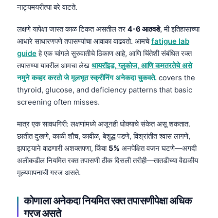
नाट्यमयरीत्या बरे वाटते.
लक्षणे यापेक्षा जास्त काळ टिकत असतील तर
4-6 आठवडे
, मी इतिहासाच्या
आधारे साधारणपणे तपासण्यांचा आवाका वाढवतो. आमचे
fatigue lab
guide
हे एक चांगले सुरुवातीचे ठिकाण आहे, आणि चिंतेशी संबंधित रक्त
तपासण्या यावरील आमचा लेख
थायरॉइड, ग्लुकोज, आणि कमतरतेचे असे
नमुने कव्हर करतो जे मूलभूत स्क्रीनिंग अनेकदा चुकवते.
covers the
thyroid, glucose, and deficiency patterns that basic
screening often misses.
मात्र एक सावधगिरी: लक्षणांमध्ये अजूनही धोक्याचे संकेत असू शकतात.
छातीत दुखणे, काळी शौच, कावीळ, बेशुद्ध पडणे, विश्रांतीत श्वास लागणे,
झपाट्याने वाढणारी अशक्तपणा, किंवा
5%
अनपेक्षित वजन घटणे—अगदी
अलीकडील नियमित रक्त तपासणी ठीक दिसली तरीही—तातडीच्या वैद्यकीय
मूल्यमापनाची गरज असते.
कोणाला अनेकदा नियमित रक्त तपासणीपेक्षा अधिक
गरज असते