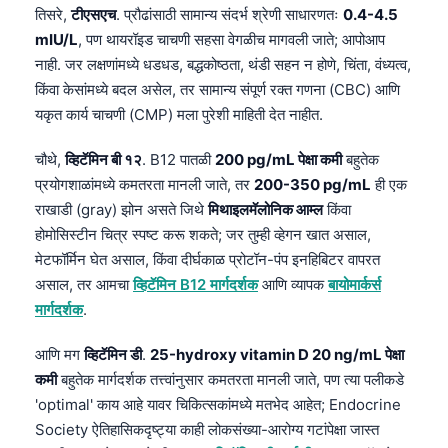
तिसरे,
टीएसएच
. प्रौढांसाठी सामान्य संदर्भ श्रेणी साधारणतः
0.4-4.5
mIU/L
, पण थायरॉइड चाचणी सहसा वेगळीच मागवली जाते; आपोआप
नाही. जर लक्षणांमध्ये धडधड, बद्धकोष्ठता, थंडी सहन न होणे, चिंता, वंध्यत्व,
किंवा केसांमध्ये बदल असेल, तर सामान्य संपूर्ण रक्त गणना (CBC) आणि
यकृत कार्य चाचणी (CMP) मला पुरेशी माहिती देत नाहीत.
चौथे,
व्हिटॅमिन बी १२
. B12 पातळी
200 pg/mL पेक्षा कमी
बहुतेक
प्रयोगशाळांमध्ये कमतरता मानली जाते, तर
200-350 pg/mL
ही एक
राखाडी (gray) झोन असते जिथे
मिथाइलमॅलोनिक आम्ल
किंवा
होमोसिस्टीन चित्र स्पष्ट करू शकते; जर तुम्ही व्हेगन खात असाल,
मेटफॉर्मिन घेत असाल, किंवा दीर्घकाळ प्रोटॉन-पंप इनहिबिटर वापरत
असाल, तर आमचा
व्हिटॅमिन B12 मार्गदर्शक
आणि व्यापक
बायोमार्कर्स
मार्गदर्शक
.
आणि मग
व्हिटॅमिन डी
.
25-hydroxy vitamin D 20 ng/mL पेक्षा
कमी
बहुतेक मार्गदर्शक तत्त्वांनुसार कमतरता मानली जाते, पण त्या पलीकडे
'optimal' काय आहे यावर चिकित्सकांमध्ये मतभेद आहेत; Endocrine
Society ऐतिहासिकदृष्ट्या काही लोकसंख्या-आरोग्य गटांपेक्षा जास्त