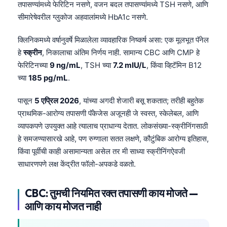
तपासण्यांमध्ये फेरिटिन नसणे, वजन बदल तपासण्यांमध्ये TSH नसणे, आणि
सीमारेषेवरील ग्लुकोज अहवालांमध्ये HbA1c नसणे.
क्लिनिकमध्ये वर्षानुवर्षे मिळालेला व्यावहारिक निष्कर्ष असा: एक मूलभूत पॅनेल
हे
स्क्रीन
, निकालाचा अंतिम निर्णय नाही. सामान्य CBC आणि CMP हे
फेरिटिनच्या
9 ng/mL
, TSH च्या
7.2 mIU/L
, किंवा व्हिटॅमिन B12
च्या
185 pg/mL
.
पासून
5 एप्रिल 2026
, यांच्या अगदी शेजारी बसू शकतात; तरीही बहुतेक
प्राथमिक-आरोग्य तपासणी पॅकेजेस अजूनही जे स्वस्त, स्केलेबल, आणि
व्यापकपणे उपयुक्त आहे त्यालाच प्राधान्य देतात. लोकसंख्या-स्क्रीनिंगसाठी
हे समजण्यासारखे आहे, पण रुग्णाला सतत लक्षणे, कौटुंबिक आरोग्य इतिहास,
किंवा पूर्वीची काही असामान्यता असेल तर मी साध्या स्क्रीनिंगऐवजी
साधारणपणे लक्ष केंद्रीत फॉलो-अपकडे वळतो.
CBC: तुमची नियमित रक्त तपासणी काय मोजते —
आणि काय मोजत नाही