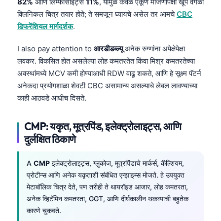
82%
आणि लिम्फोसाइट्स
11%
, यामुळे केवळ एकूण मोजणीपेक्षा खूप वेगळी
क्लिनिकल चित्र तयार होते; ते समजून घ्यायचे असेल तर आमचे
CBC
डिफरेंशियल मार्गदर्शक
.
I also pay attention to
आरडीडब्ल्यू
अनेक रुग्णांना अपेक्षेपेक्षा
लवकर. विकसित होत असलेल्या लोह कमतरतेत किंवा मिश्र कमतरतेच्या
अवस्थांमध्ये MCV कमी होण्याआधी RDW वाढू शकते, आणि हे सूक्ष्म पॅटर्न
अनेकदा प्रयोगशाळा शेवटी CBC असामान्य असल्याचे लेबल लावण्याच्या
काही आठवडे आधीच दिसते.
CMP: यकृत, मूत्रपिंड, इलेक्ट्रोलाइट्स, आणि
दुर्लक्षित ठिकाणे
A
CMP
इलेक्ट्रोलाइट्स, ग्लुकोज, मूत्रपिंडाचे मार्कर्स, कॅल्शियम,
प्रोटीन्स आणि अनेक यकृताशी संबंधित एन्झाइम्स मोजते. हे उपयुक्त
मेटाबॉलिक चित्र देते, पण तरीही ते थायरॉइड आजार, लोह कमतरता,
अनेक व्हिटॅमिन कमतरता, GGT, आणि दीर्घकालीन थकव्याची बहुतेक
कारणे चुकवते.