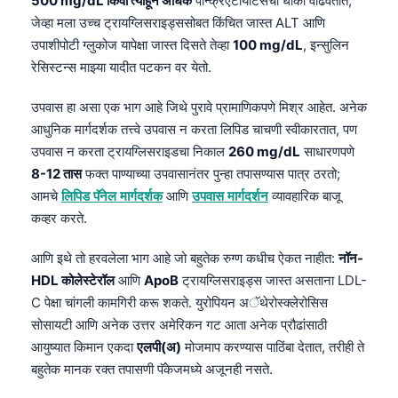
500 mg/dL किंवा त्याहून अधिक
पॅन्क्रिएटायटिसचा धोका वाढवतात;
जेव्हा मला उच्च ट्रायग्लिसराइड्ससोबत किंचित जास्त ALT आणि
उपाशीपोटी ग्लुकोज यापेक्षा जास्त दिसते तेव्हा
100 mg/dL
, इन्सुलिन
रेसिस्टन्स माझ्या यादीत पटकन वर येतो.
उपवास हा असा एक भाग आहे जिथे पुरावे प्रामाणिकपणे मिश्र आहेत. अनेक
आधुनिक मार्गदर्शक तत्त्वे उपवास न करता लिपिड चाचणी स्वीकारतात, पण
उपवास न करता ट्रायग्लिसराइडचा निकाल
260 mg/dL
साधारणपणे
8-12 तास
फक्त पाण्याच्या उपवासानंतर पुन्हा तपासण्यास पात्र ठरतो;
आमचे
लिपिड पॅनेल मार्गदर्शक
आणि
उपवास मार्गदर्शन
व्यावहारिक बाजू
कव्हर करते.
आणि इथे तो हरवलेला भाग आहे जो बहुतेक रुग्ण कधीच ऐकत नाहीत:
नॉन-
HDL कोलेस्टेरॉल
आणि
ApoB
ट्रायग्लिसराइड्स जास्त असताना LDL-
C पेक्षा चांगली कामगिरी करू शकते. युरोपियन अॅथेरोस्क्लेरोसिस
सोसायटी आणि अनेक उत्तर अमेरिकन गट आता अनेक प्रौढांसाठी
आयुष्यात किमान एकदा
एलपी(अ)
मोजमाप करण्यास पाठिंबा देतात, तरीही ते
बहुतेक मानक रक्त तपासणी पॅकेजमध्ये अजूनही नसते.