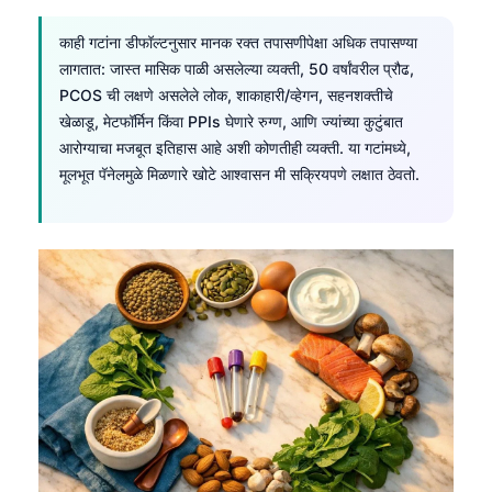
काही गटांना डीफॉल्टनुसार मानक रक्त तपासणीपेक्षा अधिक तपासण्या
लागतात: जास्त मासिक पाळी असलेल्या व्यक्ती, 50 वर्षांवरील प्रौढ,
PCOS ची लक्षणे असलेले लोक, शाकाहारी/व्हेगन, सहनशक्तीचे
खेळाडू, मेटफॉर्मिन किंवा PPIs घेणारे रुग्ण, आणि ज्यांच्या कुटुंबात
आरोग्याचा मजबूत इतिहास आहे अशी कोणतीही व्यक्ती. या गटांमध्ये,
मूलभूत पॅनेलमुळे मिळणारे खोटे आश्वासन मी सक्रियपणे लक्षात ठेवतो.
Norsk bokmål
Ślōnskŏ gŏdka