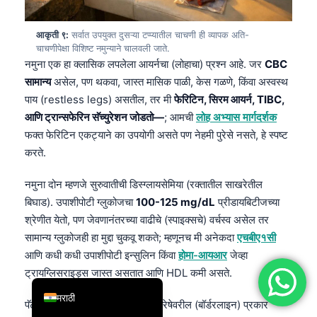
简体中文
आकृती ९:
सर्वात उपयुक्त दुसऱ्या टप्प्यातील चाचणी ही व्यापक अति-
Română
चाचणीपेक्षा विशिष्ट नमुन्याने चालवली जाते.
नमुना एक हा क्लासिक लपलेला आयर्नचा (लोहाचा) प्रश्न आहे. जर
CBC
Türkçe
सामान्य
असेल, पण थकवा, जास्त मासिक पाळी, केस गळणे, किंवा अस्वस्थ
Ελληνικά
पाय (restless legs) असतील, तर मी
फेरिटिन, सिरम आयर्न, TIBC,
Português
आणि ट्रान्सफेरिन सॅच्युरेशन जोडतो—
; आमची
लोह अभ्यास मार्गदर्शक
Español
फक्त फेरिटिन एकट्याने का उपयोगी असते पण नेहमी पुरेसे नसते, हे स्पष्ट
करते.
Italiano
עִבְרִית
नमुना दोन म्हणजे सुरुवातीची डिस्ग्लायसेमिया (रक्तातील साखरेतील
बिघाड). उपाशीपोटी ग्लुकोजचा
100-125 mg/dL
प्रीडायबिटीजच्या
Français
श्रेणीत येतो, पण जेवणानंतरच्या वाढीचे (स्पाइक्सचे) वर्चस्व असेल तर
العربية
सामान्य ग्लुकोजही हा मुद्दा चुकवू शकते; म्हणूनच मी अनेकदा
एचबीए१सी
Deutsch
आणि कधी कधी उपाशीपोटी इन्सुलिन किंवा
होमा-आयआर
जेव्हा
ट्रायग्लिसराइड्स जास्त असतात आणि HDL कमी असते.
English
मराठी
पॅटर्न तीन हा थायरॉइड आजाराचा सीमारेषेवरील (बॉर्डरलाइन) प्रकार