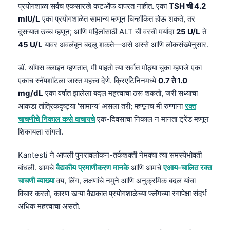
प्रयोगशाळा सर्वच एकसारखे कटऑफ वापरत नाहीत. एका
TSH ची 4.2
தமிழ்
mIU/L
एका प्रयोगशाळेत सामान्य म्हणून चिन्हांकित होऊ शकते, तर
दुसऱ्यात उच्च म्हणून; आणि महिलांसाठी ALT ची वरची मर्यादा
25 U/L
ते
తెలుగు
45 U/L
यावर अवलंबून बदलू शकते—असे अस्से आणि लोकसंख्येनुसार.
اردو
বাংলা
डॉ. थॉमस क्लाइन म्हणतात, मी पाहतो त्या सर्वात मोठ्या चुका म्हणजे एका
एकाच स्नॅपशॉटला जास्त महत्त्व देणे. क्रिएटिनिनमध्ये
0.7 ते 1.0
Shqip
mg/dL
एका वर्षात झालेला बदल महत्त्वाचा ठरू शकतो, जरी सध्याचा
Magyar
आकडा तांत्रिकदृष्ट्या 'सामान्य' असला तरी; म्हणूनच मी रुग्णांना
रक्त
Slovenščina
चाचणीचे निकाल कसे वाचायचे
एक-दिवसाचा निकाल न मानता ट्रेंड म्हणून
शिकायला सांगतो.
한국어
Polski
Kantesti ने आपली पुनरावलोकन-तर्कशक्ती नेमक्या त्या समस्येभोवती
बांधली. आमचे
वैद्यकीय प्रमाणीकरण मानके
आणि आमचे
एआय-चालित रक्त
Lietuvių kalba
चाचणी व्याख्या
वय, लिंग, लक्षणांचे नमुने आणि अनुक्रमिक बदल यांचा
Русский
विचार करतो, कारण खऱ्या वैद्यकात प्रयोगशाळेच्या फ्लॅगच्या रंगापेक्षा संदर्भ
ქართული
अधिक महत्त्वाचा असतो.
Čeština