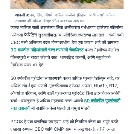
Frysk
आकृती ७:
वय, लिंग, औषधे, मासिक पाळीचा इतिहास, आणि लक्षणे अनेकदा
Esperanto
ठरवतात की अधिक विस्तृत पॅनेल आवश्यक आहे का.
Беларуская мова
जास्त मासिक पाळी असलेल्या किंवा अलीकडेच गर्भधारणा झालेल्या महिलांना
अनेकदा
फेरिटिन
सुरुवातीपासूनच अतिरिक्त तपासण्या लागतात—कधी कधी
Татар теле
CBC मध्ये अजिबात बदल होण्याआधीच. हेच एक कारण आहे की आमच्या
Кыргызча
30 वयातील महिलांसाठी रक्त तपासणी चेकलिस्ट
फक्त नेहमीच्या वेलनेस
ئۇيغۇرچە
पॅकेजपुरते न राहता लोहाचे साठे, थायरॉइड चाचणी, आणि ग्लुकोजचे
निर्देशक यावर भर देते.
Cebuano
Basa Jawa
50 वर्षांवरील प्रौढांना साधारणपणे फक्त अधिक प्रमाण/व्हॉल्यूम नव्हे, तर
ພາສາລາວ
अधिक संदर्भ हवा असतो. मूत्रपिंडाच्या ट्रेंडचा आढावा, HbA1c, B12,
औषधांचा परिणाम, आणि काही प्रकरणांत प्रोस्टेट किंवा हृदयविकारासंबंधी
Монгол
चर्चा—वयानुसार हे अधिक महत्त्वाचे ठरते; आमचे
50 वर्षांवरील पुरुषांसाठी
Afrikaans
रक्त तपासणी
मी सर्वाधिक वेळा पाहतो तो नमुना मांडते.
العربية المغربية
PCOS हे एक क्लासिक उदाहरण आहे की नियमित पॅनेल का अपुरे पडते.
Occitan
एखाद्या रुग्णाचा CBC आणि CMP सामान्य असू शकतो, तरीही त्याला