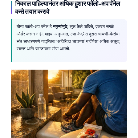
निकाल पाहिल्यानंतर अधिक हुशार फॉलो-अप पॅनेल
日本語
कसे तयार करावे
Eesti
Azərbaycan dili
योग्य फॉलो-अप पॅनेल हे
नमुन्यांमुळे
, सुरू केले पाहिजे, एकदम सगळे
Bosanski
ऑर्डर करून नाही. माझ्या अनुभवात, लक्ष केंद्रीत दुसरा चाचणी-फेरीचा
संच साधारणपणे यादृच्छिक ‘अतिरिक्त चाचण्या’ यादीपेक्षा अधिक अचूक,
Svenska
स्वस्त आणि समजायला सोपा असतो.
Српски језик
Íslenska
Հայերեն
Bahasa Indonesia
हिन्दी
Nederlands
Dansk
Български
فارسی