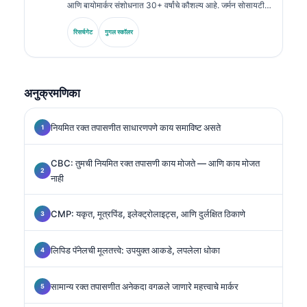
आणि बायोमार्कर संशोधनात 30+ वर्षांचे कौशल्य आहे. जर्मन सोसायटी
फॉर क्लिनिकल केमिस्ट्रीचे माजी अध्यक्ष म्हणून, ते निदान पॅनेल विश्लेषण,
बायोमार्कर मानकीकरण, आणि AI-सहाय्यित प्रयोगशाळा वैद्यक यात
रिसर्चगेट
गुगल स्कॉलर
विशेष तज्ज्ञ आहेत.
अनुक्रमणिका
नियमित रक्त तपासणीत साधारणपणे काय समाविष्ट असते
CBC: तुमची नियमित रक्त तपासणी काय मोजते — आणि काय मोजत
नाही
CMP: यकृत, मूत्रपिंड, इलेक्ट्रोलाइट्स, आणि दुर्लक्षित ठिकाणे
लिपिड पॅनेलची मूलतत्त्वे: उपयुक्त आकडे, लपलेला धोका
सामान्य रक्त तपासणीत अनेकदा वगळले जाणारे महत्त्वाचे मार्कर