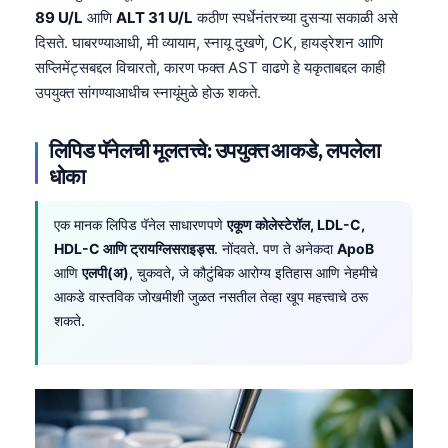
89 U/L
आणि
ALT 31 U/L
कठीण स्पर्धेनंतरच्या दुसऱ्या सकाळी असे
दिसते. घाबरण्याआधी, मी व्यायाम, स्नायू दुखणे, CK, हायड्रेशन आणि
सप्लिमेंट्सबद्दल विचारतो, कारण फक्त AST वाढणे हे यकृताबद्दल काही
उपयुक्त सांगण्याआधीच स्नायूंमुळे होऊ शकते.
लिपिड पॅनेलची मूलतत्त्वे: उपयुक्त आकडे, लपलेला
धोका
एक मानक लिपिड पॅनेल साधारणपणे
एकूण कोलेस्टेरॉल, LDL-C,
HDL-C आणि ट्रायग्लिसराइड्स
. नोंदवते. पण ते अनेकदा
ApoB
आणि
एलपी(अ)
, चुकवते, जे कौटुंबिक आरोग्य इतिहास आणि नेहमीचे
आकडे वास्तविक जोखमीशी जुळत नसतील तेव्हा खूप महत्त्वाचे ठरू
शकते.