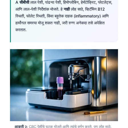
A
सीबीसी
लाल पेशी, पांढऱ्या पेशी, हिमोग्लोबिन, हेमॅटोक्रिट, प्लेटलेट्स,
आणि लाल-पेशी निर्देशांक मोजते. हे
नाही
लोह साठे, व्हिटॅमिन B12
स्थिती, फोलेट स्थिती, किंवा बहुतेक दाहक (inflammatory) आणि
हार्मोनल समस्या मोजू शकत नाही, जरी रुग्ण अनेकदा तसे अपेक्षित
करतात.
आकृती २:
CBC पेशींचे घटक मोजते आणि त्यांचे वर्णन करते, पण लोह साठे,