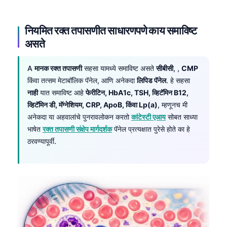
नियमित रक्त तपासणीत साधारणपणे काय समाविष्ट
असते
A
मानक रक्त तपासणी
सहसा यामध्ये समाविष्ट असते
सीबीसी
, ,
CMP
किंवा तत्सम मेटाबॉलिक पॅनेल, आणि अनेकदा
लिपिड पॅनेल
. हे सहसा
नाही
यात समाविष्ट आहे
फेरीटिन, HbA1c, TSH, व्हिटॅमिन B12,
व्हिटॅमिन डी, मॅग्नेशियम, CRP, ApoB, किंवा Lp(a)
, म्हणूनच मी
अनेकदा या अहवालांचे पुनरावलोकन करतो
कांटेस्टी एआय
सोबत साध्या
भाषेत
रक्त तपासणी संक्षेप मार्गदर्शक
पॅनेल प्रत्यक्षात पुरेसे होते का हे
ठरवण्यापूर्वी.