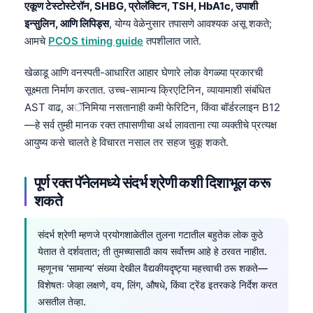
Gàidhlig
एकूण टेस्टोस्टेरॉन, SHBG, प्रोलॅक्टिन, TSH, HbA1c, उपाशी
इन्सुलिन, आणि लिपिड्स
, योग्य वेळेनुसार तपासणे आवश्यक असू शकते;
Euskara
आमचे
PCOS timing guide
तपशीलात जाते.
Македонски јазик
Latviešu valoda
खेळाडू आणि वनस्पती-आधारित आहार घेणारे लोक वेगळ्या प्रकारची
सूक्ष्मता निर्माण करतात. उच्च-सामान्य क्रिएटिनिन, व्यायामाशी संबंधित
Galego
AST वाढ, अॅनिमिया नसतानाही कमी फेरिटिन, किंवा बॉर्डरलाइन B12
অসমীয়া
—हे सर्व तुम्ही मानक रक्त तपासणीचा अर्थ लावताना त्या व्यक्तीचे प्रत्यक्ष
සිංහල
आयुष्य कसे चालते हे विचारत नसाल तर सहज चुकू शकते.
سنڌي
पूर्ण रक्त पॅनेलमध्ये संदर्भ श्रेणी कशी दिशाभूल करू
پښتو
शकते
Slovenčina
संदर्भ श्रेणी म्हणजे प्रयोगशाळेतील तुलना गटातील बहुतेक लोक कुठे
येतात ते दर्शवतात; ती तुमच्यासाठी काय सर्वोत्तम आहे हे ठरवत नाहीत.
Hrvatski
म्हणूनच ‘सामान्य’ संख्या देखील वैद्यकीयदृष्ट्या महत्त्वाची ठरू शकते—
Suomi
विशेषतः जेव्हा लक्षणे, वय, लिंग, औषधे, किंवा ट्रेंड इतरकडे निर्देश करत
Қазақ тілі
असतील तेव्हा.