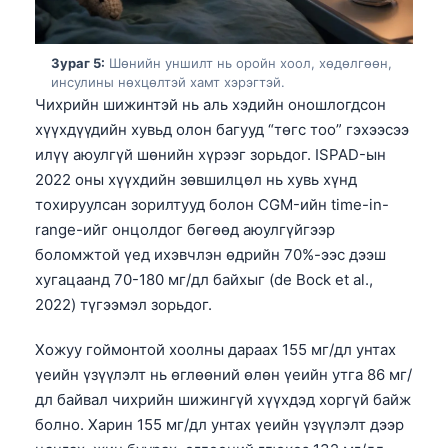
Зураг 5:
Шөнийн уншилт нь оройн хоол, хөдөлгөөн,
инсулины нөхцөлтэй хамт хэрэгтэй.
Чихрийн шижинтэй нь аль хэдийн оношлогдсон
хүүхдүүдийн хувьд олон багууд “төгс тоо” гэхээсээ
илүү аюулгүй шөнийн хүрээг зорьдог. ISPAD-ын
2022 оны хүүхдийн зөвшилцөл нь хувь хүнд
тохируулсан зорилтууд болон CGM-ийн time-in-
range-ийг онцолдог бөгөөд аюулгүйгээр
боломжтой үед ихэвчлэн өдрийн 70%-ээс дээш
хугацаанд 70-180 мг/дл байхыг (de Bock et al.,
2022) түгээмэл зорьдог.
Хожуу гоймонтой хоолны дараах 155 мг/дл унтах
үеийн үзүүлэлт нь өглөөний өлөн үеийн утга 86 мг/
дл байвал чихрийн шижингүй хүүхдэд хоргүй байж
Norsk bokmål
болно. Харин 155 мг/дл унтах үеийн үзүүлэлт дээр
Ślōnskŏ gŏdka