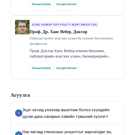
эмгэг судлаач (клиник патологоанатом) юм.
ResearchGate
Google Scholar
Тэрээр клиник химийн чиглэлээр мэргэшлийн
гэрчилгээтэй бөгөөд эмнэлзүйн практикт
биомаркерийн багц болон лабораторийн
шинжилгээний талаар өргөнөөр нийтэлсэн.
ХУВЬ НЭМЭР ОРУУЛАГЧ МЭРГЭЖИЛТЭН
Проф. Др. Ханс Вебер, Доктор
Лабораторийн анагаах ухаан ба клиник биохимийн
профессор
Проф. Доктор Ханс Вебер клиник биохими,
лабораторийн анагаах ухаан, биомаркерийн
судалгаанд 30+ жилийн туршлагатай. Германы
Клиник химийн нийгэмлэгийн (German Society for
ResearchGate
Google Scholar
Clinical Chemistry) Ерөнхийлөгчөөр ажиллаж
байсан тэрээр оношилгооны багцын шинжилгээ,
биомаркерийн стандартчилал, AI-д тулгуурласан
лабораторийн анагаах ухааны чиглэлээр
Агуулга
мэргэшсэн.
Эцэг эхчид үнэхээр ашиглаж болох хүүхдийн
цусан дахь сахарын хэвийн түвшний хүснэгт
Нас яагаад глюкозын уншилтыг өөрчилдөг вэ,