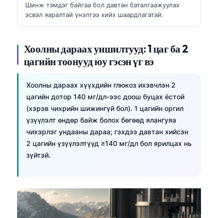
Шинж тэмдэг байгаа бол давтан баталгаажуулах
эсвэл яаралтай үнэлгээ хийх шаардлагатай.
Хоолны дараах уншилтууд: 1 цаг ба 2
цагийн тоонууд юу гэсэн үг вэ
Хоолны дараах хүүхдийн глюкоз ихэвчлэн 2
цагийн дотор 140 мг/дл-ээс доош буцах ёстой
(хэрэв чихрийн шижингүй бол). 1 цагийн оргил
үзүүлэлт өндөр байж болох бөгөөд ялангуяа
чихэрлэг ундааны дараа; гэхдээ давтан хийсэн
2 цагийн үзүүлэлтүүд ≥140 мг/дл бол ярилцах нь
зүйтэй.