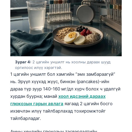
Зураг 4:
2 цагийн уншилт нь хоолны дараах шууд
оргилоос илүү хэрэгтэй.
1 цагийн уншилт бол хамгийн “эмх замбараагүй”
нь. Эрүүл хүүхэд жүүс, бинкэн (pancakes)-ийн
дараа түр зуур 140-160 мг/дл хүрч болох ч удалгүй
хурдан буурна; манай
хоол идсэний дараах
глюкозын гарын авлага
яагаад 2 цагийн босго
ихэвчлэн илүү тайлбарлахад тохиромжтойг
тайлбарладаг.
Амны хөндийн глюкозын тэсвэрлэлтийн