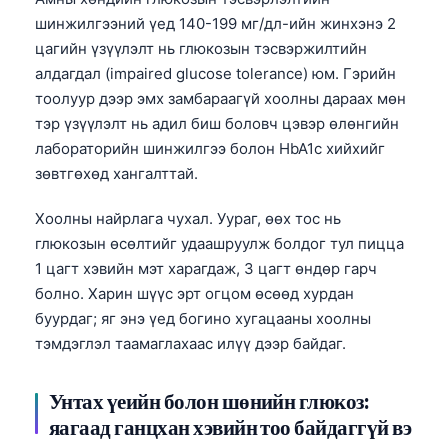
шинжилгээний үед 140-199 мг/дл-ийн жинхэнэ 2
цагийн үзүүлэлт нь глюкозын тэсвэржилтийн
алдагдал (impaired glucose tolerance) юм. Гэрийн
тоолуур дээр эмх замбараагүй хоолны дараах мөн
тэр үзүүлэлт нь адил биш боловч цэвэр өлөнгийн
лабораторийн шинжилгээ болон HbA1c хийхийг
зөвтгөхөд хангалттай.
Хоолны найрлага чухал. Уураг, өөх тос нь
глюкозын өсөлтийг удаашруулж болдог тул пицца
1 цагт хэвийн мэт харагдаж, 3 цагт өндөр гарч
болно. Харин шүүс эрт огцом өсөөд хурдан
буурдаг; яг энэ үед богино хугацааны хоолны
тэмдэглэл таамаглахаас илүү дээр байдаг.
Унтах үеийн болон шөнийн глюкоз:
яагаад ганцхан хэвийн тоо байдаггүй вэ