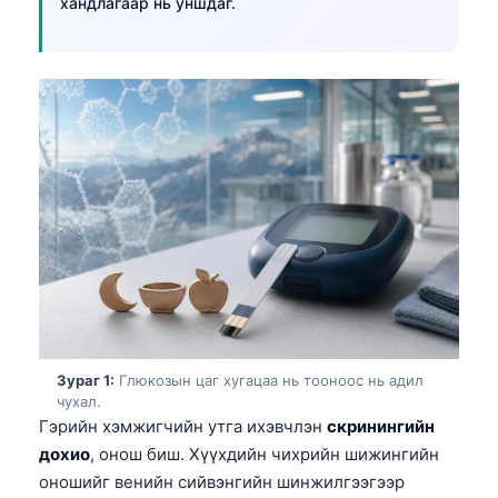
хандлагаар нь уншдаг.
Зураг 1:
Глюкозын цаг хугацаа нь тооноос нь адил
чухал.
Гэрийн хэмжигчийн утга ихэвчлэн
скринингийн
дохио
, онош биш. Хүүхдийн чихрийн шижингийн
оношийг венийн сийвэнгийн шинжилгээгээр