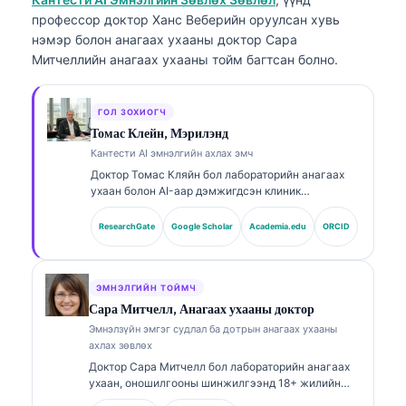
профессор доктор Ханс Веберийн оруулсан хувь
нэмэр болон анагаах ухааны доктор Сара
Митчеллийн анагаах ухааны тойм багтсан болно.
ГОЛ ЗОХИОГЧ
Томас Клейн, Мэрилэнд
Кантести AI эмнэлгийн ахлах эмч
Доктор Томас Кляйн бол лабораторийн анагаах
ухаан болон AI-аар дэмжигдсэн клиник
шинжилгээнд 15 гаруй жилийн туршлагатай,
зөвшөөрөгдсөн (board-certified) клиник
ResearchGate
Google Scholar
Academia.edu
ORCID
гематологич, дотрын эмч юм. Kantesti AI
компанийн Анагаах ухааны ерөнхий захирлын
хувьд тэрээр өмчийн мэдрэлийн сүлжээний
эмнэлзүйн үнэн зөв байдлын талаар эмнэлзүйн
ЭМНЭЛГИЙН ТОЙМЧ
хяналтыг хэрэгжүүлдэг. Доктор Кляйн нь
Сара Митчелл, Анагаах ухааны доктор
биомаркерын тайлбар болон лабораторийн
Эмнэлзүйн эмгэг судлал ба дотрын анагаах ухааны
оношилгооны чиглэлээр лабораторийн анагаах
ахлах зөвлөх
ухааны сэдвүүд дээр өргөн хүрээнд хэвлүүлсэн.
Доктор Сара Митчелл бол лабораторийн анагаах
ухаан, оношилгооны шинжилгээнд 18+ жилийн
туршлагатай, зөвлөлөөр баталгаажсан клиник