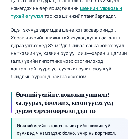
цангах, жин буурах, өглөөний глюкоз 132 мг/дл
Frysk
нэмэгдэх нь өөр яриа; бидний
шөнийн глюкозын
тухай өгүүлэл
тэр хэв шинжийг тайлбарладаг.
Esperanto
Беларуская мова
Эцэг эхчүүд заримдаа шөнө хэт засвар хийдэг.
Татар теле
Хэрэв чихрийн шижинтэй хүүхэд хүнд дасгалын
дараа унтах үед 82 мг/дл байвал санаа зовох зүйл
Кыргызча
нь “хэвийн үү, хэвийн бус уу” биш—харин 3 цагийн
ئۇيغۇرچە
(a.m.) үеийн гипогликемээс сэргийлэхэд
Cebuano
хангалттай нүүрс ус, суурь инсулин аюулгүй
байдлын хүрээнд байгаа эсэх юм.
Basa Jawa
ພາສາລາວ
Өвчний үеийн глюкозын уншилт:
Afrikaans
халуурах, бөөлжих, кетон үүсэх үед
العربية المغربية
дүрэм хэрхэн өөрчлөгддөг вэ
Occitan
Өвчний үеийн глюкоз нь чихрийн шижингүй
Gàidhlig
хүүхдэд ч нэмэгдэж болно, учир нь кортизол,