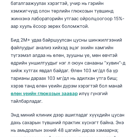
баталгаажуулах хэрэгтэй, учир нь гэрийн
хэмжигчүүд олон төрлийн глюкозын түвшинд
жинхэнэ лабораторийн утгаас ойролцоогоор 15%-
аар хууль ёсоор зөрөх боломжтой.
Бид 2M+ удаа байршуулсан цусны шинжилгээний
файлуудыг анализ хийхэд эцэг эхийн хамгийн
түгээмэл алдаа нь өлөн, зуушны үе, мөн өвчтэй
өдрийн уншилтуудыг нэг л оюун санааны “хувин”-д
хийж хутгах явдал байдаг. Өлөн 103 мг/дл ба үр
тарианы дараах 103 мг/дл нь адилхан утга биш;
хэрэв танд өлөн үеийн дүрэм хэрэгтэй бол манай
өлөн үеийн глюкозын заавар
илүү гүнзгий
тайлбарладаг.
Энд миний клиник дээр ашигладаг хүүхдийн цусан
дахь сахарын түвшний практик хүснэгт байна. Энэ
нь амьдралын эхний 48 цагийн дараа хамаарна;