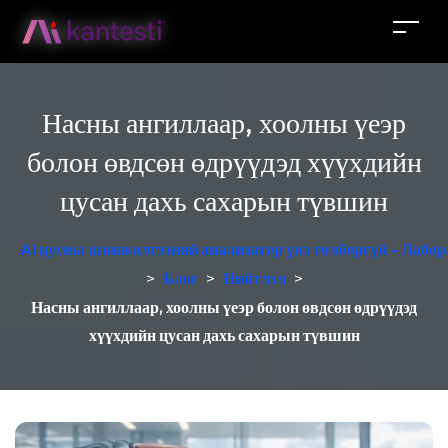
Насны ангиллаар, хоолны үеэр
болон өвдсөн өдрүүдэд хүүхдийн
цусан дахь сахарын түвшин
AI цусны шинжилгээний анализатор үнэ төлбөргүй - Лабор
>
Блог
>
Нийтлэл
>
Насны ангиллаар, хоолны үеэр болон өвдсөн өдрүүдэд
хүүхдийн цусан дахь сахарын түвшин