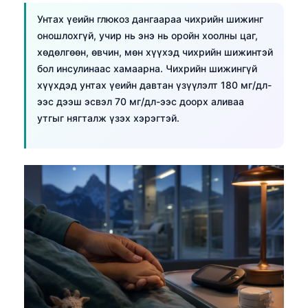
Унтах үеийн глюкоз дангаараа чихрийн шижинг
оношлохгүй, учир нь энэ нь оройн хоолны цаг,
хөдөлгөөн, өвчин, мөн хүүхэд чихрийн шижинтэй
бол инсулинаас хамаарна. Чихрийн шижингүй
хүүхдэд унтах үеийн давтан үзүүлэлт 180 мг/дл-
ээс дээш эсвэл 70 мг/дл-ээс доорх аливаа
утгыг нягталж үзэх хэрэгтэй.