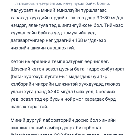
л глюкозын үзүүлэлтээс илүү чухал байж болно.
O‘zbekcha
Халууралт нь миний эмнэлзүйн туршлагаас
Українська
харахад хүүхдийн ердийн глюкоз дээр 30-80 мг/дл
አማርኛ
нэмдэг, ялангуяа тэд шингэнгүйжсэн бол. Тиймээс
хүүхэд сайн байгаа үед томуугийн үед
Kiswahili
дагаваргүйгээр нэг удаагийн 168 мг/дл-ээр
ភាសាខ្មែរ
чихрийн шижин оношлохгүй.
ဗမာစာ
Кетон нь өрөөний температурыг өөрчилдөг.
ไทย
Шээсний кетон эсвэл цусны бета-гидроксибутират
Tagalog
(beta-hydroxybutyrate)-ыг мэдэгдэж буй 1-р
хэлбэрийн чихрийн шижинтэй хүүхдүүдэд глюкоз
Tiếng Việt
удаан хугацаанд ≥240 мг/дл байх үед, бөөлжих
Bahasa Melayu
үед, эсвэл тэд ер бусын нойрмог харагдах бүрд
മലയാളം
шалгах хэрэгтэй.
ಕನ್ನಡ
Миний дургүй лабораторийн дохио бол химийн
ગુજરાતી
шинжилгээний самбар дээрх бикарбонат
தமிழ்