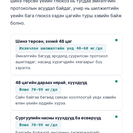
шинэ төрсөн үеийн глюкоз нь тусдаа эмнэлгийн
протоколын асуудал байдаг, учир нь шилжилтийн
үеийн бага глюкоз хэдэн цагийн турш хэвийн байж
болно.
Шинэ төрсөн, эхний 48 цаг
Ихэвчлэн шилжилтийн үед 40-60 мг/дл
Эмнэлгийн багууд эрсдэлд суурилсан протокол
ашигладаг; насанд хүрэгчдийн хязгаарыг бүү
хэрэглэ.
48 цагийн дараах нярай, хүүхдүүд
Өлөн 70-99 мг/дл
Сайн байгаа бөгөөд саяхан хооллоогүй үедх хэвийн
өлөн үеийн ердийн хүрээ.
Сургуулийн насны хүүхдүүд ба өсвөрүүд
Өлөн 70-99 мг/дл
Бэлгийн бойжилт инсулины тэсвэржилтийг