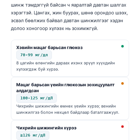
шинж тэмдэггүй байсан ч яаралтай давтан шалгах
хэрэгтэй. Цангах, жин буурах, шөнө орондоо шээх,
эсвэл бөөлжих байвал давтан шинжилгээг хэдэн
долоо хоногоор хүлээх нь зохимжгүй.
Хэвийн мацаг барьсан глюкоз
70-99 мг/дл
8 цагийн өлөнгийн дараах ихэнх эрүүл хүүхдийн
хүлээгдэж буй хүрээ.
Мацаг барьсан үеийн глюкозын зохицуулалт
алдагдсан
100-125 мг/дЛ
Чихрийн шижингийн өмнөх үеийн хүрээ; венийн
шинжилгээ болон нөхцөл байдлаар баталгаажуул.
Чихрийн шижингийн хүрээ
≥126 мг/дЛ