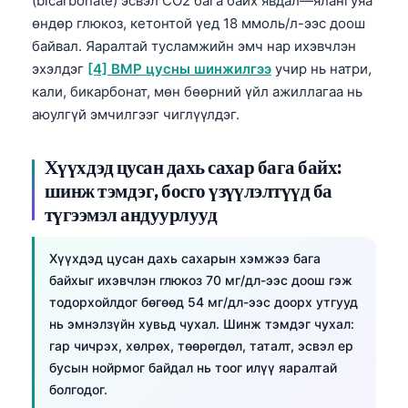
(bicarbonate) эсвэл CO2 бага байх явдал—ялангуяа
өндөр глюкоз, кетонтой үед 18 ммоль/л-ээс доош
తెలుగు
байвал. Яаралтай тусламжийн эмч нар ихэвчлэн
मराठी
эхэлдэг
[4] BMP цусны шинжилгээ
учир нь натри,
اردو
кали, бикарбонат, мөн бөөрний үйл ажиллагаа нь
аюулгүй эмчилгээг чиглүүлдэг.
বাংলা
Shqip
Хүүхдэд цусан дахь сахар бага байх:
Magyar
шинж тэмдэг, босго үзүүлэлтүүд ба
Slovenščina
түгээмэл андуурлууд
한국어
Хүүхдэд цусан дахь сахарын хэмжээ бага
Polski
байхыг ихэвчлэн глюкоз 70 мг/дл-ээс доош гэж
Lietuvių kalba
тодорхойлдог бөгөөд 54 мг/дл-ээс доорх утгууд
нь эмнэлзүйн хувьд чухал. Шинж тэмдэг чухал:
Русский
гар чичрэх, хөлрөх, төөрөгдөл, таталт, эсвэл ер
ქართული
бусын нойрмог байдал нь тоог илүү яаралтай
Čeština
болгодог.