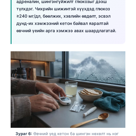
Euskara
адреналин, шингэнгүйжилт глюкозыг дээш
түлхдэг. Чихрийн шижинтэй хүүхдэд глюкоз
Македонски јазик
≥240 мг/дл, бөөлжих, хэвлийн өвдөлт, эсвэл
Latviešu valoda
дунд-их хэмжээний кетон байвал яаралтай
Galego
өвчний үеийн арга хэмжээ авах шаардлагатай.
অসমীয়া
සිංහල
سنڌي
پښتو
Slovenčina
Hrvatski
Suomi
Қазақ тілі
Català
Зураг 6:
Өвчний үед кетон ба шингэн нөхөлт нь нэг