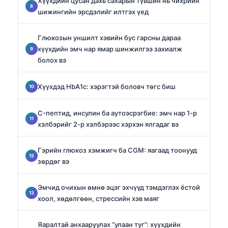
Хүүхдийн цусан дахь сахарын түвшин нь чихрийн
шижингийн эрсдэлийг илтгэх үед
Глюкозын уншилт хэвийн бус гарсны дараа
хүүхдийн эмч нар ямар шинжилгээ захиалж
болох вэ
Хүүхдэд HbA1c: хэрэгтэй боловч төгс биш
C-пептид, инсулин ба аутоэсрэгбие: эмч нар 1-р
хэлбэрийг 2-р хэлбэрээс хэрхэн ялгадаг вэ
Гэрийн глюкоз хэмжигч ба CGM: яагаад тоонууд
зөрдөг вэ
Эмчид очихын өмнө эцэг эхчүүд тэмдэглэх ёстой
хоол, хөдөлгөөн, стрессийн хэв маяг
Яаралтай анхааруулах “улаан туг”: хүүхдийн