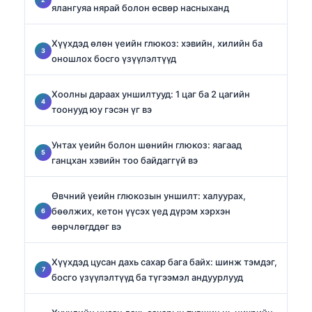
ялангуяа нярай болон өсвөр насныханд
Хүүхдэд өлөн үеийн глюкоз: хэвийн, хилийн ба
оношлох босго үзүүлэлтүүд
Хоолны дараах уншилтууд: 1 цаг ба 2 цагийн
тоонууд юу гэсэн үг вэ
Унтах үеийн болон шөнийн глюкоз: яагаад
ганцхан хэвийн тоо байдаггүй вэ
Өвчний үеийн глюкозын уншилт: халуурах,
бөөлжих, кетон үүсэх үед дүрэм хэрхэн
өөрчлөгддөг вэ
Хүүхдэд цусан дахь сахар бага байх: шинж тэмдэг,
босго үзүүлэлтүүд ба түгээмэл андуурлууд