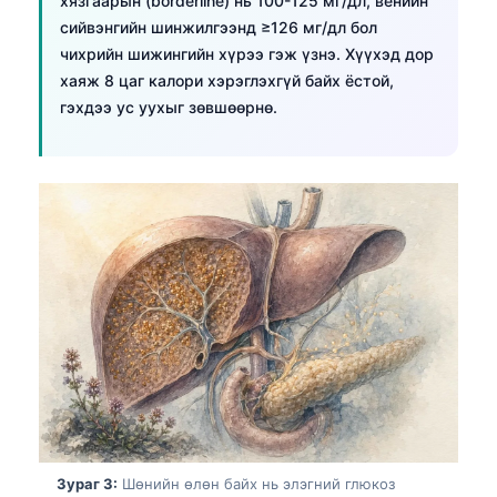
хязгаарын (borderline) нь 100-125 мг/дл, венийн
сийвэнгийн шинжилгээнд ≥126 мг/дл бол
чихрийн шижингийн хүрээ гэж үзнэ. Хүүхэд дор
хаяж 8 цаг калори хэрэглэхгүй байх ёстой,
гэхдээ ус уухыг зөвшөөрнө.
Зураг 3:
Шөнийн өлөн байх нь элэгний глюкоз