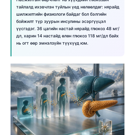
тайлалд ихэвчлэн туйлын үед нөлөөлдөг: нярайд
шилжилтийн физиологи байдаг бол бэлгийн
бойжилт түр зуурын инсулины эсэргүүцэл
үүсгэдэг. 36 цагийн настай нярайд глюкоз 48 мг/
дл, харин 14 настайд өлөн глюкоз 118 мг/дл байх
нь огт өөр эмнэлзүйн түүхүүд юм.