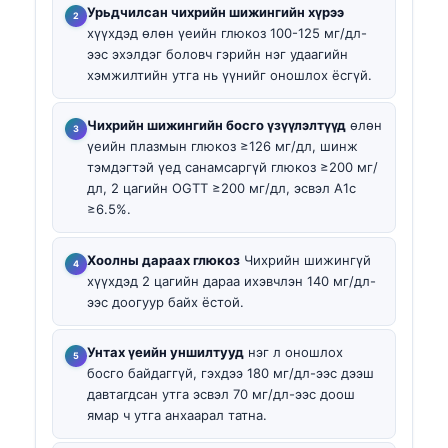
Урьдчилсан чихрийн шижингийн хүрээ
хүүхдэд өлөн үеийн глюкоз 100-125 мг/дл-
ээс эхэлдэг боловч гэрийн нэг удаагийн
хэмжилтийн утга нь үүнийг оношлох ёсгүй.
Чихрийн шижингийн босго үзүүлэлтүүд
өлөн
үеийн плазмын глюкоз ≥126 мг/дл, шинж
тэмдэгтэй үед санамсаргүй глюкоз ≥200 мг/
дл, 2 цагийн OGTT ≥200 мг/дл, эсвэл A1c
≥6.5%.
Хоолны дараах глюкоз
Чихрийн шижингүй
хүүхдэд 2 цагийн дараа ихэвчлэн 140 мг/дл-
ээс доогуур байх ёстой.
Унтах үеийн уншилтууд
нэг л оношлох
босго байдаггүй, гэхдээ 180 мг/дл-ээс дээш
давтагдсан утга эсвэл 70 мг/дл-ээс доош
ямар ч утга анхаарал татна.