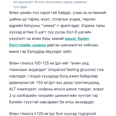
ялгаруулалт болон инсулины хариу урвалыг
тусгадаг.
Өлөн үеийн тоо хэрэгтэй байдаг, учир нь өглөөний
цайны үр тариа, жүүс, спортын ундаа, төрсөн
өдрийн бялууны “чимээ”-г арилгадаг. Хэрвээ таны
хүүхэд өглөө 5 цагт сүү уусан бол 8 цагийн
үзүүлэлт нь өлөн биш; манай
мацаг барих
бэлтгэлийн заавар
давтан шинжилгээ хийхээс
өмнө гэр бүлүүдэд явуулдаг зүйл.
Өлөн глюкоз 100-125 мг/дл-ийг “өлөн үед
глюкозын алдагдал” (impaired fasting glucose) гэж
нэрлэдэг, гэхдээ хүүхдүүд бүгд ижил байдлаар
даамжрахгүй. 150 мг/дл-ээс дээш триглицерид,
ALT нэмэгдэлт, нойрны апноэ шинж тэмдэг, эсвэл
2-р хэлбэрийн чихрийн шижингийн хүчтэй гэр
бүлийн түүхтэй хавсарвал би илүү анхаардаг.
Өлөн глюкоз ≥126 мг/дл бол хүүхэд тодорхой