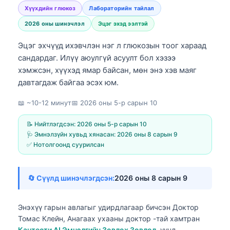
Хүүхдийн глюкоз
Лабораторийн тайлал
2026 оны шинэчлэл
Эцэг эхэд ээлтэй
Эцэг эхчүүд ихэвчлэн нэг л глюкозын тоог хараад
сандардаг. Илүү аюулгүй асуулт бол хэзээ
хэмжсэн, хүүхэд ямар байсан, мөн энэ хэв маяг
давтагдаж байгаа эсэх юм.
📖 ~10-12 минут
📅
2026 оны 5-р сарын 10
📝 Нийтлэгдсэн:
2026 оны 5-р сарын 10
🩺 Эмнэлзүйн хувьд хянасан:
2026 оны 8 сарын 9
✅ Нотолгоонд суурилсан
🔄 Сүүлд шинэчлэгдсэн:
2026 оны 8 сарын 9
Энэхүү гарын авлагыг удирдлагаар бичсэн
Доктор
Томас Клейн, Анагаах ухааны доктор
-тай хамтран
Кантести AI Эмнэлгийн Зөвлөх Зөвлөл
, үүнд