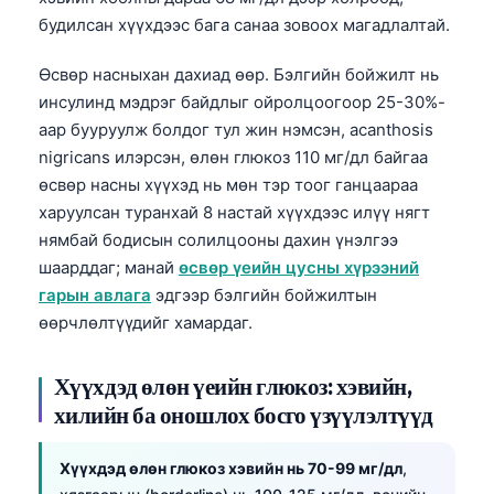
будилсан хүүхдээс бага санаа зовоох магадлалтай.
Өсвөр насныхан дахиад өөр. Бэлгийн бойжилт нь
инсулинд мэдрэг байдлыг ойролцоогоор 25-30%-
аар бууруулж болдог тул жин нэмсэн, acanthosis
nigricans илэрсэн, өлөн глюкоз 110 мг/дл байгаа
өсвөр насны хүүхэд нь мөн тэр тоог ганцаараа
харуулсан туранхай 8 настай хүүхдээс илүү нягт
нямбай бодисын солилцооны дахин үнэлгээ
шаарддаг; манай
өсвөр үеийн цусны хүрээний
гарын авлага
эдгээр бэлгийн бойжилтын
өөрчлөлтүүдийг хамардаг.
Хүүхдэд өлөн үеийн глюкоз: хэвийн,
хилийн ба оношлох босго үзүүлэлтүүд
Хүүхдэд өлөн глюкоз хэвийн нь 70-99 мг/дл
,