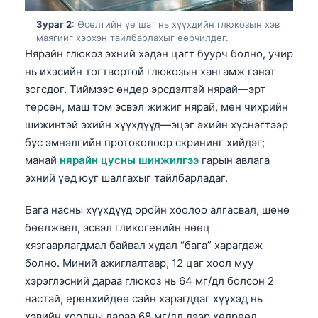
Зураг 2:
Өсөлтийн үе шат нь хүүхдийн глюкозын хэв
маягийг хэрхэн тайлбарлахыг өөрчилдөг.
Нярайн глюкоз эхний хэдэн цагт буурч болно, учир
нь ихэсийн тогтвортой глюкозын хангамж гэнэт
зогсдог. Тиймээс өндөр эрсдэлтэй нярай—эрт
төрсөн, маш том эсвэл жижиг нярай, мөн чихрийн
шижинтэй эхийн хүүхдүүд—эцэг эхийн хүснэгтээр
бус эмнэлгийн протоколоор скрининг хийдэг;
манай
нярайн цусны шинжилгээ
гарын авлага
эхний үед юуг шалгахыг тайлбарладаг.
Бага насны хүүхдүүд оройн хоолоо алгасвал, шөнө
бөөлжвөл, эсвэл гликогенийн нөөц
хязгаарлагдмал байвал худал “бага” харагдаж
болно. Миний ажиглалтаар, 12 цаг хоол муу
хэрэглэсний дараа глюкоз нь 64 мг/дл болсон 2
настай, ерөнхийдөө сайн харагддаг хүүхэд нь
хэвийн хоолны дараа 68 мг/дл дээр хөлрөөд,