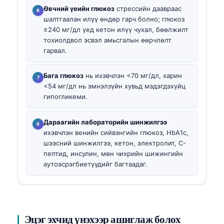
Өвчний үеийн глюкоз
стрессийн даавраас
шалтгаалан илүү өндөр гарч болно; глюкоз
≥240 мг/дл үед кетон илүү чухал, бөөлжилт
тохиолдвол эсвэл амьсгалын өөрчлөлт
гарвал.
Бага глюкоз
нь ихэвчлэн <70 мг/дл, харин
<54 мг/дл нь эмнэлзүйн хувьд мэдэгдэхүйц
гипогликеми.
Дараагийн лабораторийн шинжилгээ
ихэвчлэн венийн сийвэнгийн глюкоз, HbA1c,
шээсний шинжилгээ, кетон, электролит, C-
пептид, инсулин, мөн чихрийн шижингийн
аутоэсрэгбиетүүдийг багтаадаг.
Эцэг эхчид үнэхээр ашиглаж болох