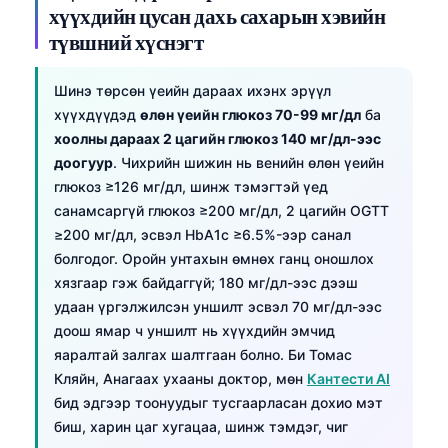
хүүхдийн цусан дахь сахарын хэвийн
түвшний хүснэгт
Шинэ төрсөн үеийн дараах ихэнх эрүүл
хүүхдүүдэд
өлөн үеийн глюкоз 70-99 мг/дл
ба
хоолны дараах 2 цагийн глюкоз 140 мг/дл-ээс
доогуур
. Чихрийн шижин нь венийн өлөн үеийн
глюкоз ≥126 мг/дл, шинж тэмэгтэй үед
санамсаргүй глюкоз ≥200 мг/дл, 2 цагийн OGTT
≥200 мг/дл, эсвэл HbA1c ≥6.5%-ээр санал
болгодог. Оройн унтахын өмнөх ганц оношлох
хязгаар гэж байдаггүй; 180 мг/дл-ээс дээш
удаан үргэлжилсэн уншилт эсвэл 70 мг/дл-ээс
доош ямар ч уншилт нь хүүхдийн эмчид
яаралтай залгах шалтгаан болно. Би Томас
Кляйн, Анагаах ухааны доктор, мөн
Кантести AI
бид эдгээр тоонуудыг тусгаарласан дохио мэт
биш, харин цаг хугацаа, шинж тэмдэг, чиг