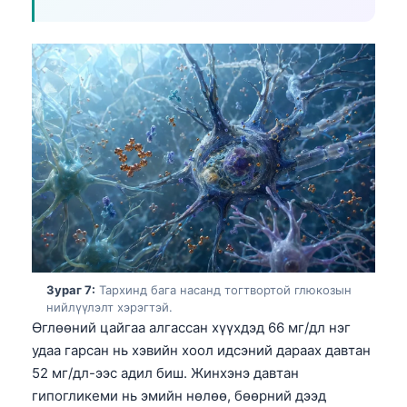
日本語
Eesti
Azərbaycan dili
Bosanski
Svenska
Српски језик
Íslenska
Հայերեն
Bahasa Indonesia
हिन्दी
Зураг 7:
Тархинд бага насанд тогтвортой глюкозын
нийлүүлэлт хэрэгтэй.
Nederlands
Өглөөний цайгаа алгассан хүүхдэд 66 мг/дл нэг
Dansk
удаа гарсан нь хэвийн хоол идсэний дараах давтан
Български
52 мг/дл-ээс адил биш. Жинхэнэ давтан
гипогликеми нь эмийн нөлөө, бөөрний дээд
فارسی