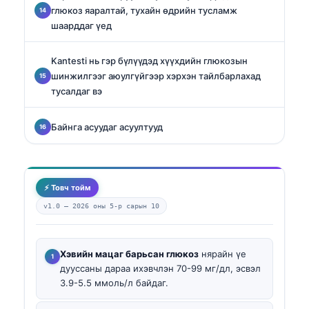
глюкоз яаралтай, тухайн өдрийн тусламж
шаарддаг үед
Kantesti нь гэр бүлүүдэд хүүхдийн глюкозын
шинжилгээг аюулгүйгээр хэрхэн тайлбарлахад
тусалдаг вэ
Байнга асуудаг асуултууд
⚡ Товч тойм
v1.0 —
2026 оны 5-р сарын 10
Хэвийн мацаг барьсан глюкоз
нярайн үе
дууссаны дараа ихэвчлэн 70-99 мг/дл, эсвэл
3.9-5.5 ммоль/л байдаг.