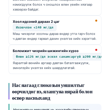
нэмэгдүүлж болох ч оношлох өлөн үеийн хязгаар
хэвээрээ байдаг.
Хоол идсэний дараах 2 цаг
Ихэвчлэн <140 мг/дл
Маш чихэрлэг хоолны дараа өндөр утга гарч болох
ч давтан өндөр гарвал дахин үнэлгээ хийх хэрэгтэй.
Боломжит чихрийн шижингийн хүрээ
Өлөн ≥126 мг/дл эсвэл санамсаргүй ≥200 мг/дл, ш
Яаралтай венийн аргаар давтан баталгаажуулж,
эмнэлзүйн үнэлгээ хийх шаардлагатай.
Нас яагаад глюкозын уншилтыг
өөрчилдөг вэ, ялангуяа нярай болон
өсвөр насныханд
Насжилтын өөрчлөлт нь хүүхдийн глюкозын