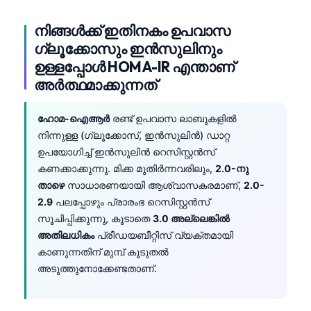
നിങ്ങൾക്ക് ഇതിനകം ഉപവാസ
ഗ്ലൂക്കോസും ഇൻസുലിനും
ഉള്ളപ്പോൾ HOMA-IR എന്താണ്
അർത്ഥമാക്കുന്നത്
ഹോമ-ഐആർ
രണ്ട് ഉപവാസ ലാബുകളിൽ
നിന്നുള്ള (ഗ്ലൂക്കോസ്, ഇൻസുലിൻ) ഡാറ്റ
ഉപയോഗിച്ച് ഇൻസുലിൻ റെസിസ്റ്റൻസ്
കണക്കാക്കുന്നു. മിക്ക മുതിർന്നവരിലും,
2.0-നു
താഴെ
സാധാരണയായി ആശ്വാസകരമാണ്,
2.0-
2.9
പലപ്പോഴും പ്രാരംഭ റെസിസ്റ്റൻസ്
സൂചിപ്പിക്കുന്നു, കൂടാതെ
3.0 അല്ലെങ്കിൽ
അതിലധികം
പ്രീഡയബീറ്റിസ് വ്യക്തമായി
കാണുന്നതിന് മുമ്പ് കൂടുതൽ
അടുത്തുനോക്കേണ്ടതാണ്.