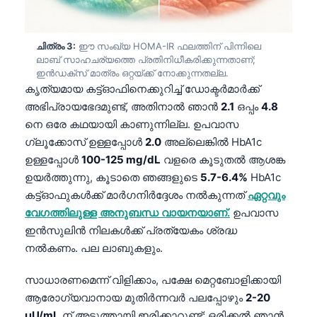
ചിത്രം 3:
ഈ സംഖ്യ HOMA-IR ഫലത്തിന് പിന്നിലെ
ലാബ് സാഹചര്യത്തെ പ്രതിനിധീകരിക്കുന്നതാണ്;
ഇൻഡക്സ് മാത്രം ഒറ്റയ്ക്ക് നോക്കുന്നതല്ല.
കൃത്യമായ കട്ട്‌ഓഫിനെക്കുറിച്ച് ഡോക്ടർമാർക്ക്
അഭിപ്രായഭേദമുണ്ട്, അതിനാൽ ഞാൻ
2.1
ഒപ്പം
4.8
നെ ഒരേ കഥയായി കാണുന്നില്ല. ഉപവാസ
ഗ്ലൂക്കോസ് ഉള്ളപ്പോൾ
2.0
അല്ലെങ്കിൽ HbA1c
ഉള്ളപ്പോൾ
100-125 mg/dL
വളരെ കൂടുതൽ ആശങ്ക
ഉയർത്തുന്നു, കൂടാതെ ഞങ്ങളുടെ
5.7-6.4%
HbA1c
കട്ട്‌ഓഫുകൾക്ക് മാർഗനിർദ്ദേശം നൽകുന്നത്
ഏറ്റവും
വേഗത്തിലുള്ള അനുബന്ധ വായനയാണ്.
ഉപവാസ
ഇൻസുലിൻ നിലകൾക്ക് പ്രത്യേകം ശ്രദ്ധ
നൽകണം. പല ലാബുകളും.
സാധാരണമെന്ന് വിളിക്കാം, പക്ഷേ മെറ്റബോളിക്കായി
ആരോഗ്യവാനായ മുതിർന്നവർ പലപ്പോഴും
2-20
µU/mL
ന് അടുത്തായി ഇരിക്കാറുണ്ട്; ഒരിക്കൽ ഞാൻ