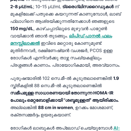
2-8 µU/mL
; 10-15 µU/mL
ട്രൈഗ്ലിസറൈഡുകൾ
ന്
മുകളിലേക്ക് പതുക്കെ കയറുന്നത് കാണുമ്പോൾ, ലാബ്
ഫ്ലാഗിനെ ആശ്രയിക്കുന്നതിനേക്കാൾ ഞങ്ങളുടെ
150 mg/dL
, കാഴ്ചപ്പാടിലൂടെ മുഴുവൻ പാറ്റേൺ
വായിക്കാൻ ഞാൻ തുടങ്ങും.
ലിപിഡ് പാനൽ ഫലം
മനസ്സിലാക്കൽ
ഇവിടെ മറ്റൊരു കോണുമുണ്ട്:
മുതിർന്നവർ, ദക്ഷിണേഷ്യൻ വംശജർ, PCOS ഉള്ള
രോഗികൾ എന്നിവർക്കു താഴ്ന്ന സംഖ്യകളിലും
പ്രശ്നങ്ങൾ കാണാം. പ്രായോഗികമായി, അരവ്യാസം.
പുരുഷന്മാരിൽ 102 സെ.മീ-ൽ കൂടുതലാണെങ്കിൽ
1.9
സ്ത്രീകളിൽ 88 സെ.മീ-ൽ കൂടുതലാണെങ്കിൽ
സമീപമുള്ള സാധാരണയായി തോന്നുന്ന HOMA-IR
പോലും മെറ്റബോളിക്കായി “ശബ്ദമുള്ളത്” ആയിരിക്കാം.
അല്ലെങ്കിൽ
88 cm in women
, ഉറക്കം മോശമാണ്,
രക്തസമ്മർദ്ദം ഉയരുകയാണ്.
രോഗികൾ ലാബുകൾ അപ്‌ലോഡ് ചെയ്യുമ്പോൾ
AI-