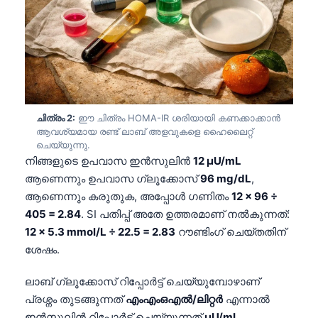
ചിത്രം 2:
ഈ ചിത്രം HOMA-IR ശരിയായി കണക്കാക്കാൻ
ആവശ്യമായ രണ്ട് ലാബ് അളവുകളെ ഹൈലൈറ്റ്
ചെയ്യുന്നു.
നിങ്ങളുടെ ഉപവാസ ഇൻസുലിൻ
12 µU/mL
ആണെന്നും ഉപവാസ ഗ്ലൂക്കോസ്
96 mg/dL
,
ആണെന്നും കരുതുക, അപ്പോൾ ഗണിതം
12 × 96 ÷
405 = 2.84
. SI പതിപ്പ് അതേ ഉത്തരമാണ് നൽകുന്നത്:
12 × 5.3 mmol/L ÷ 22.5 = 2.83
റൗണ്ടിംഗ് ചെയ്തതിന്
ശേഷം.
ലാബ് ഗ്ലൂക്കോസ് റിപ്പോർട്ട് ചെയ്യുമ്പോഴാണ്
പ്രശ്നം തുടങ്ങുന്നത്
എംഎംഒഎൽ/ലിറ്റർ
എന്നാൽ
ഇൻസുലിൻ റിപ്പോർട്ട് ചെയ്യുന്നത്
µU/mL
,