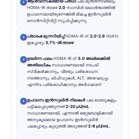
ആശ്വാസകരമായ പരിധി
പല മുതിർന്നവരിലും
HOMA-IR താഴെ
2.0
സാമ്പിൾ യഥാർത്ഥത്തിൽ
ഉപവാസമായിരുന്നെങ്കിൽ മികച്ച ഇൻസുലിൻ
സെൻസിറ്റിവിറ്റി സൂചിപ്പിക്കുന്നു.
പ്രാരംഭ മുന്നറിയിപ്പ്
HOMA-IR of
2.0-2.9
HbA1c
ഇപ്പോഴും
5.7%-ൽ താഴെ
.
ഉയർന്ന ഫലം
HOMA-IR of
3.0 അല്ലെങ്കിൽ
അതിലധികം
സാധാരണയായി നടപടി
സ്വീകരിക്കാനും, വീണ്ടും പരിശോധന
നടത്താനും, ലിപിഡുകൾ, ALT, അരവലുപ്പം
എന്നിവ പരിശോധിക്കാനും അർഹമാണ്.
ഉപവാസ ഇൻസുലിൻ നിലകൾ
പല ലാബുകളും
പട്ടികപ്പെടുത്തുന്നത്
2-20 µU/mL
സാധാരണയായി, എന്നാൽ മെറ്റബോളിക്കായി
അനുകൂലമായ ഉപവാസ ഇൻസുലിൻ
പലപ്പോഴും കൂടുതൽ അടുത്തത്
2-8 µU/mL
.