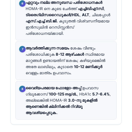
ഏറ്റവും നല്ല അനുബന്ധ പരിശോധനകൾ
HOMA-IR നെ കൂടെ ചേർത്ത്
എച്ച്ബിഎ1സി
,
ട്രൈഗ്ലിസറൈഡുകൾ/HDL
,
ALT
, ചിലപ്പോൾ
എസ്.എച്ച്.ബി.ജി.
കൂടുതൽ വിശ്വസനീയമായ
ഇൻസുലിൻ റെസിസ്റ്റൻസ്
പരിശോധനയ്ക്കായി.
ആവർത്തിക്കുന്ന സമയം
ശേഷം വീണ്ടും
പരിശോധിക്കുക
8-12 ആഴ്ചകൾ
സ്ഥിരമായ
മാറ്റങ്ങൾ ഉണ്ടായതിന് ശേഷം; കഴിയുമെങ്കിൽ
അതേ ലാബിലും, കൂടാതെ
10-12 മണിക്കൂർ
വെള്ളം മാത്രം ഉപവാസം.
വൈദ്യപരമായ ഫോളോ-അപ്പ്
ഉപവാസ
ഗ്ലൂക്കോസ്
100-125 mg/dL
, HbA1c
5.7-6.4%
,
അല്ലെങ്കിൽ HOMA-IR
3.0-നു മുകളിൽ
ആണെങ്കിൽ ക്ലിനിക്കൽ റിവ്യൂ
ആവശ്യപ്പെടുക.
.