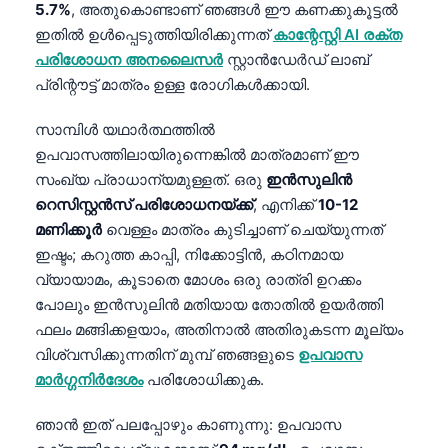
5.7%
, അതുകൊണ്ടാണ് ഞങ്ങൾ ഈ കണക്കുകൂട്ടൽ
ഇതിൽ ഉൾപ്പെടുത്തിയിരിക്കുന്നത്
കാന്റേസ്റ്റി AI രക്ത
പരിശോധന അനലൈസർ
സ്റ്റാൻഡേർഡ് ലാബ്
പ്രിന്റൗട്ട് മാത്രം ഉള്ള രോഗികൾക്കായി.
സാമ്പിൾ യഥാർത്ഥത്തിൽ
ഉപവാസത്തിലായിരുന്നെങ്കിൽ മാത്രമാണ് ഈ
സംഖ്യ പ്രാധാന്യമുള്ളത്. ഒരു
ഇൻസുലിൻ
റെസിസ്റ്റൻസ് പരിശോധനയ്ക്ക്
, എനിക്ക്
10-12
മണിക്കൂർ
വെള്ളം മാത്രം കുടിച്ചാണ് ചെയ്യുന്നത്
ഇഷ്ടം; കറുത്ത കാപ്പി, നിക്കോട്ടിൻ, കഠിനമായ
വ്യായാമം, കൂടാതെ മോശം ഒരു രാത്രി ഉറക്കം
പോലും ഇൻസുലിൻ മതിയായ തോതിൽ ഉയർത്തി
ഫലം മങ്ങിക്കളയാം, അതിനാൽ അതിരുകടന്ന മൂല്യം
വിശ്വസിക്കുന്നതിന് മുമ്പ് ഞങ്ങളുടെ
ഉപവാസ
മാർഗ്ഗനിർദേശം
പരിശോധിക്കുക.
ഞാൻ ഇത് പലപ്പോഴും കാണുന്നു: ഉപവാസ