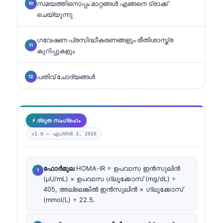
സമയത്തിനൊപ്പം മാറ്റങ്ങൾ എങ്ങനെ ട്രാക്ക്
ചെയ്യുന്നു
ഗവേഷണ പ്രസിദ്ധീകരണങ്ങളും രീതിശാസ്ത്ര
കുറിപ്പുകളും
പതിവ് ചോദ്യങ്ങൾ
⚡ ദ്രുത സംഗ്രഹം
v1.0 —
ഏപ്രിൽ 3, 2026
ഫോർമുല
HOMA-IR = ഉപവാസ ഇൻസുലിൻ
(µU/mL) × ഉപവാസ ഗ്ലൂക്കോസ് (mg/dL) ÷
405, അല്ലെങ്കിൽ ഇൻസുലിൻ × ഗ്ലൂക്കോസ്
(mmol/L) ÷ 22.5.