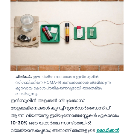
ചിത്രം 4:
ഈ ചിത്രം സാധാരണ ഇൻസുലിൻ
സിഗ്നലിംഗിനെ HOMA-IR കണക്കാക്കാൻ ശ്രമിക്കുന്ന
കുറവായ കോശപ്രതികരണവുമായി താരതമ്യം
ചെയ്യുന്നു.
ഇൻസുലിൻ അളക്കൽ ഗ്ലൂക്കോസ്
അളക്കലിനെക്കാൾ കുറച്ച് സ്റ്റാൻഡർഡൈസ്ഡ്
ആണ്. വ്യത്യസ്ത ഇമ്യൂണോഅസ്സേകൾ ഏകദേശം
10-30%
ഒരേ യഥാർത്ഥ സാന്ദ്രതയിൽ
വ്യത്യാസപ്പെടാം; അതാണ് ഞങ്ങളുടെ
മെഡിക്കൽ