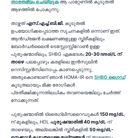
താരതമ്യം ചെയ്യുക
ആ പാറ്റേണിൽ കൂടുതൽ
తెలుగు
ആഴത്തിൽ പോകുന്നു.
मराठी
താഴ്ന്നത്
എസ്.എച്ച്.ബി.ജി.
കൂടുതൽ
اردو
ഉപയോഗിക്കപ്പെടാത്ത സൂചനകളിൽ ഒന്നാണ് ഇത്.
ആൻഡ്രജൻ ലക്ഷണങ്ങളുള്ള സ്ത്രീകളിലും
বাংলা
ബോർഡർലൈൻ ടെസ്റ്റോസ്റ്റിറോൺ ഉള്ള
Shqip
പുരുഷന്മാരിലും, SHBG ഏകദേശം
20-30 nmol/L ന്
Magyar
താഴെ
പലപ്പോഴും കരളിലെ ഇൻസുലിൻ
റെസിസ്റ്റൻസിനൊപ്പം കാണപ്പെടുന്നു;
Slovenščina
അതുകൊണ്ടാണ് ഞാൻ HOMA-IR നെ
SHBG ഗൈഡ്
한국어
കൂടുതലായും മിക്ക രോഗികൾ
Polski
പ്രതീക്ഷിക്കുന്നതിലധികം തവണയെങ്കിലും ചേർത്ത്
നോക്കുന്നത്.
Lietuvių kalba
Русский
പുരുഷന്മാരിൽ ട്രൈഗ്ലിസറൈഡുകൾ
150 mg/dL
,
ქართული
ന് മുകളിലും, HDL
പുരുഷന്മാരിൽ 40 mg/dL
ന്
താഴെയും, അല്ലെങ്കിൽ സ്ത്രീകളിൽ
50 mg/dL-
Čeština
നെക്കാൾ കൂടുതലുള്ള മൂല്യങ്ങൾ
ന് താഴെയും,