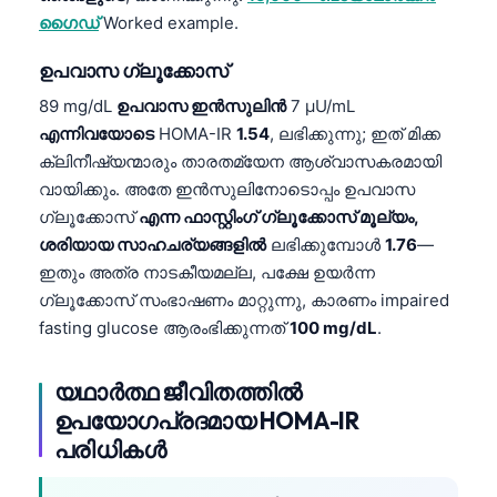
ഗൈഡ്
Worked example.
ഉപവാസ ഗ്ലൂക്കോസ്
89 mg/dL
ഉപവാസ ഇൻസുലിൻ
7 µU/mL
എന്നിവയോടെ
HOMA-IR
1.54
, ലഭിക്കുന്നു; ഇത് മിക്ക
ക്ലിനീഷ്യന്മാരും താരതമ്യേന ആശ്വാസകരമായി
വായിക്കും. അതേ ഇൻസുലിനോടൊപ്പം ഉപവാസ
ഗ്ലൂക്കോസ്
എന്ന ഫാസ്റ്റിംഗ് ഗ്ലൂക്കോസ് മൂല്യം,
ശരിയായ സാഹചര്യങ്ങളിൽ
ലഭിക്കുമ്പോൾ
1.76
—
ഇതും അത്ര നാടകീയമല്ല, പക്ഷേ ഉയർന്ന
ഗ്ലൂക്കോസ് സംഭാഷണം മാറ്റുന്നു, കാരണം impaired
fasting glucose ആരംഭിക്കുന്നത്
100 mg/dL
.
യഥാർത്ഥ ജീവിതത്തിൽ
ഉപയോഗപ്രദമായ HOMA-IR
പരിധികൾ