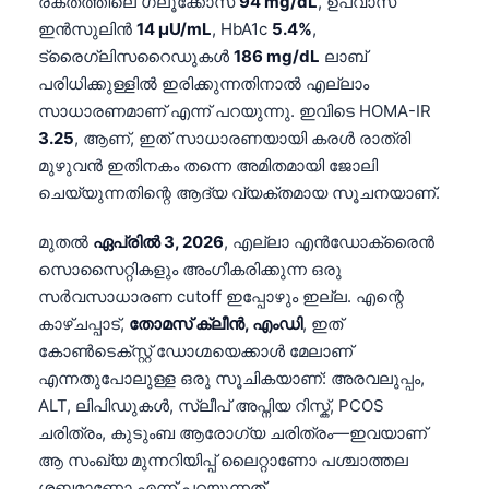
രക്തത്തിലെ ഗ്ലൂക്കോസ്
94 mg/dL
, ഉപവാസ
ഇൻസുലിൻ
14 µU/mL
, HbA1c
5.4%
,
ട്രൈഗ്ലിസറൈഡുകൾ
186 mg/dL
ലാബ്
പരിധിക്കുള്ളിൽ ഇരിക്കുന്നതിനാൽ എല്ലാം
സാധാരണമാണ് എന്ന് പറയുന്നു. ഇവിടെ HOMA-IR
3.25
, ആണ്, ഇത് സാധാരണയായി കരൾ രാത്രി
മുഴുവൻ ഇതിനകം തന്നെ അമിതമായി ജോലി
ചെയ്യുന്നതിന്റെ ആദ്യ വ്യക്തമായ സൂചനയാണ്.
മുതൽ
ഏപ്രിൽ 3, 2026
, എല്ലാ എൻഡോക്രൈൻ
സൊസൈറ്റികളും അംഗീകരിക്കുന്ന ഒരു
സർവസാധാരണ cutoff ഇപ്പോഴും ഇല്ല. എന്റെ
കാഴ്ചപ്പാട്,
തോമസ് ക്ലീൻ, എംഡി
, ഇത്
കോൺടെക്സ്റ്റ് ഡോഗ്മയെക്കാൾ മേലാണ്
എന്നതുപോലുള്ള ഒരു സൂചികയാണ്: അരവലുപ്പം,
ALT, ലിപിഡുകൾ, സ്ലീപ് അപ്നിയ റിസ്ക്, PCOS
ചരിത്രം, കുടുംബ ആരോഗ്യ ചരിത്രം—ഇവയാണ്
ആ സംഖ്യ മുന്നറിയിപ്പ് ലൈറ്റാണോ പശ്ചാത്തല
ശബ്ദമാണോ എന്ന് പറയുന്നത്.