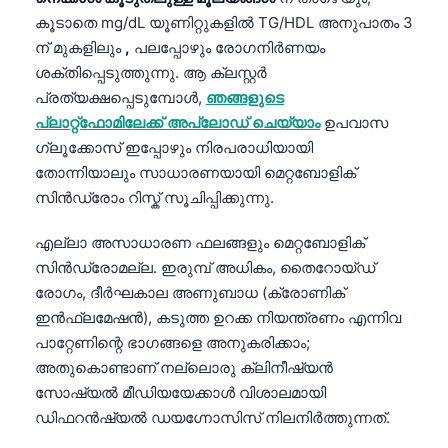
日本語
കൂടാതെ mg/dL യൂണിറ്റുകളിൽ TG/HDL അനുപാതം 3
Eesti
ന് മുകളിലും
,
പലപ്പോഴും രോഗനിർണയം
ശക്തിപ്പെടുത്തുന്നു. ആ ക്ലസ്റ്റർ
Azərbaycan dili
പ്രത്യക്ഷപ്പെടുമ്പോൾ,
ഞങ്ങളുടെ
Bosanski
പ്ലാറ്റ്‌ഫോമിലേക്ക് അപ്‌ലോഡ് ചെയ്യാം
ഉപവാസ
Svenska
ഗ്ലൂക്കോസ് ഇപ്പോഴും നിരപരാധിയായി
തോന്നിയാലും സാധാരണയായി മെറ്റബോളിക്
Српски језик
സിന്‍ഡ്രോം റിസ്ക് സൂചിപ്പിക്കുന്നു.
Íslenska
Հայերեն
എല്ലാ അസാധാരണ ഫലങ്ങളും മെറ്റബോളിക്
സിന്‍ഡ്രോമല്ല. ഇരുമ്പ് അധികം, തൈറോയ്ഡ്
Bahasa Indonesia
രോഗം, ദീർഘകാല അണുബാധ (ക്രോണിക്
हिन्दी
ഇൻഫ്ലമേഷൻ), കടുത്ത ഉറക്ക നിയന്ത്രണം എന്നിവ
Nederlands
പാറ്റേണിന്റെ ഭാഗങ്ങളെ അനുകരിക്കാം;
അതുകൊണ്ടാണ് നല്ലൊരു ക്ലിനീഷ്യൻ
Dansk
സോഷ്യൽ മീഡിയയേക്കാൾ വിശാലമായി
Български
ഡിഫറൻഷ്യൽ ഡയഗ്നോസിസ് നിലനിർത്തുന്നത്.
فارسی