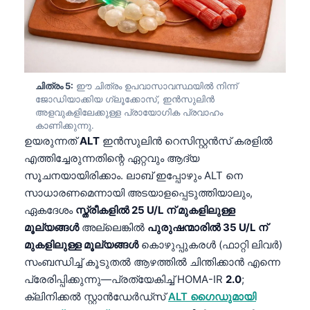
Català
O‘zbekcha
Українська
አማርኛ
ചിത്രം 5:
ഈ ചിത്രം ഉപവാസാവസ്ഥയിൽ നിന്ന്
ജോഡിയാക്കിയ ഗ്ലൂക്കോസ്, ഇൻസുലിൻ
Kiswahili
അളവുകളിലേക്കുള്ള പ്രായോഗിക പ്രവാഹം
ភាសាខ្មែរ
കാണിക്കുന്നു.
ഉയരുന്നത്
ALT
ഇൻസുലിൻ റെസിസ്റ്റൻസ് കരളിൽ
ဗမာစာ
എത്തിച്ചേരുന്നതിന്റെ ഏറ്റവും ആദ്യ
ไทย
സൂചനയായിരിക്കാം. ലാബ് ഇപ്പോഴും ALT നെ
സാധാരണമെന്നായി അടയാളപ്പെടുത്തിയാലും,
Tagalog
ഏകദേശം
സ്ത്രീകളിൽ 25 U/L ന് മുകളിലുള്ള
Tiếng Việt
മൂല്യങ്ങൾ
അല്ലെങ്കിൽ
പുരുഷന്മാരിൽ 35 U/L ന്
Bahasa Melayu
മുകളിലുള്ള മൂല്യങ്ങൾ
കൊഴുപ്പുകരൾ (ഫാറ്റി ലിവർ)
സംബന്ധിച്ച് കൂടുതൽ ആഴത്തിൽ ചിന്തിക്കാൻ എന്നെ
ಕನ್ನಡ
പ്രേരിപ്പിക്കുന്നു—പ്രത്യേകിച്ച് HOMA-IR
2.0
;
ગુજરાતી
ക്ലിനിക്കൽ സ്റ്റാൻഡേർഡ്സ്
ALT ഗൈഡുമായി
தமிழ்