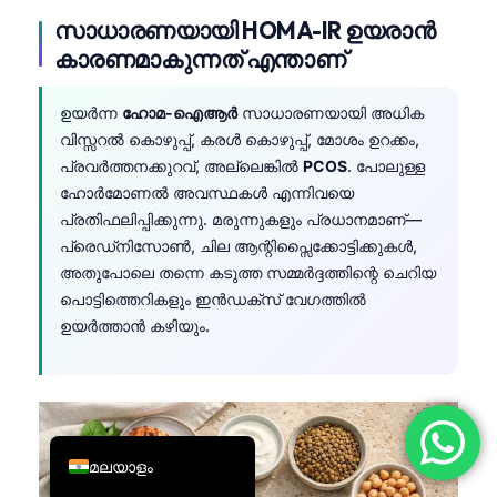
സാധാരണയായി HOMA-IR ഉയരാൻ
简体中文
കാരണമാകുന്നത് എന്താണ്
Română
Türkçe
ഉയർന്ന
ഹോമ-ഐആർ
സാധാരണയായി അധിക
Ελληνικά
വിസ്സറൽ കൊഴുപ്പ്, കരൾ കൊഴുപ്പ്, മോശം ഉറക്കം,
പ്രവർത്തനക്കുറവ്, അല്ലെങ്കിൽ
PCOS
. പോലുള്ള
Português
ഹോർമോണൽ അവസ്ഥകൾ എന്നിവയെ
Español
പ്രതിഫലിപ്പിക്കുന്നു. മരുന്നുകളും പ്രധാനമാണ്—
പ്രെഡ്നിസോൺ, ചില ആന്റിപ്സൈക്കോട്ടിക്കുകൾ,
Italiano
അതുപോലെ തന്നെ കടുത്ത സമ്മർദ്ദത്തിന്റെ ചെറിയ
עִבְרִית
പൊട്ടിത്തെറികളും ഇൻഡക്സ് വേഗത്തിൽ
Français
ഉയർത്താൻ കഴിയും.
العربية
Deutsch
English
മലയാളം