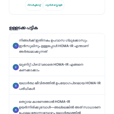
വർഷത്തെ വിദഗ്ധത കൊണ്ടുവരുന്നു. ജർമ്മൻ
റിസർച്ച്ഗേറ്റ്
ഗൂഗിൾ സ്കോളർ
സൊസൈറ്റി ഫോർ ക്ലിനിക്കൽ കെമistryയുടെ മുൻ
പ്രസിഡന്റായിരുന്ന അദ്ദേഹം, ഡയഗ്നോസ്റ്റിക് പാനൽ
വിശകലനം, ബയോമാർക്കർ സ്റ്റാൻഡർഡൈസേഷൻ,
AI സഹായത്തോടെ നടത്തുന്ന ലബോറട്ടറി മെഡിസ.
ഉള്ളടക്ക പട്ടിക
## (continued).
നിങ്ങൾക്ക് ഇതിനകം ഉപവാസ ഗ്ലൂക്കോസും
ഇൻസുലിനും ഉള്ളപ്പോൾ HOMA-IR എന്താണ്
അർത്ഥമാക്കുന്നത്
യൂണിറ്റ് പിഴവ് വരാതെ HOMA-IR എങ്ങനെ
കണക്കാക്കാം
യഥാർത്ഥ ജീവിതത്തിൽ ഉപയോഗപ്രദമായ HOMA-IR
പരിധികൾ
തെറ്റായ കാരണത്താൽ HOMA-IR
ഉയർന്നിരിക്കുമ്പോൾ—അല്ലെങ്കിൽ അത് സാധാരണ
പോലെ തോന്നുമ്പോഴും യഥാർത്ഥത്തിൽ