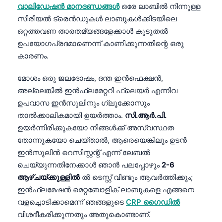
വാലിഡേഷൻ മാനദണ്ഡങ്ങൾ
ഒരേ ലാബിൽ നിന്നുള്ള
സീരിയൽ ട്രെൻഡുകൾ ലാബുകൾക്കിടയിലെ
ഒറ്റത്തവണ താരതമ്യങ്ങളേക്കാൾ കൂടുതൽ
ഉപയോഗപ്രദമാണെന്ന് കാണിക്കുന്നതിന്റെ ഒരു
കാരണം.
മോശം ഒരു ജലദോഷം, ദന്ത ഇൻഫെക്ഷൻ,
അല്ലെങ്കിൽ ഇൻഫ്ലമേറ്ററി ഫ്ലെയർ എന്നിവ
ഉപവാസ ഇൻസുലിനും ഗ്ലൂക്കോസും
താൽക്കാലികമായി ഉയർത്താം.
സി.ആർ.പി.
ഉയർന്നിരിക്കുകയോ നിങ്ങൾക്ക് അസ്വസ്ഥത
തോന്നുകയോ ചെയ്താൽ, ആരെയെങ്കിലും ഉടൻ
ഇൻസുലിൻ റെസിസ്റ്റന്റ് എന്ന് ലേബൽ
ചെയ്യുന്നതിനേക്കാൾ ഞാൻ പലപ്പോഴും
2-6
ആഴ്ചയ്ക്കുള്ളിൽ
ൽ ടെസ്റ്റ് വീണ്ടും ആവർത്തിക്കും;
ഇൻഫ്ലമേഷൻ മെറ്റബോളിക് ലാബുകളെ എങ്ങനെ
Norsk bokmål
വളച്ചൊടിക്കാമെന്ന് ഞങ്ങളുടെ
CRP ഗൈഡിൽ
വിശദീകരിക്കുന്നതും അതുകൊണ്ടാണ്.
Ślōnskŏ gŏdka