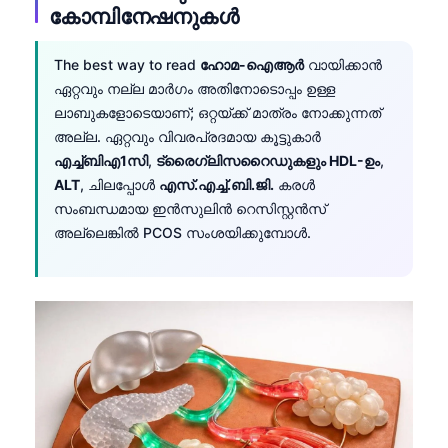
Gàidhlig
കോമ്പിനേഷനുകൾ
Euskara
The best way to read
ഹോമ-ഐആർ
വായിക്കാൻ
Македонски јазик
ഏറ്റവും നല്ല മാർഗം അതിനോടൊപ്പം ഉള്ള
Latviešu valoda
ലാബുകളോടെയാണ്; ഒറ്റയ്ക്ക് മാത്രം നോക്കുന്നത്
Galego
അല്ല. ഏറ്റവും വിവരപ്രദമായ കൂട്ടുകാർ
എച്ച്ബിഎ1സി
,
ട്രൈഗ്ലിസറൈഡുകളും HDL-ഉം
,
অসমীয়া
ALT
, ചിലപ്പോൾ
എസ്.എച്ച്.ബി.ജി.
കരൾ
සිංහල
സംബന്ധമായ ഇൻസുലിൻ റെസിസ്റ്റൻസ്
سنڌي
അല്ലെങ്കിൽ PCOS സംശയിക്കുമ്പോൾ.
پښتو
Slovenčina
Hrvatski
Suomi
Қазақ тілі