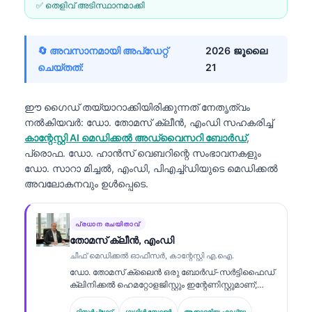
✅ തെളിവ് അടിസ്ഥാനമാക്കി
🔄 അവസാനമായി അപ്ഡേറ്റ്
2026 ജൂലൈ
ചെയ്തത്:
21
ഈ ഗൈഡ് തയ്യാറാക്കിയിരിക്കുന്നത് നേതൃത്വം
നൽകിയവർ:
ഡോ. തോമസ് ക്ലീൻ, എംഡി
സഹകരിച്ച്
കാന്റേസ്റ്റി AI മെഡിക്കൽ അഡ്വൈസറി ബോർഡ്
,
പ്രൊഫ. ഡോ. ഹാൻസ് വെബറിന്റെ സംഭാവനകളും
ഡോ. സാറാ മിച്ചൽ, എംഡി, പിഎച്ച്ഡിയുടെ മെഡിക്കൽ
അവലോകനവും ഉൾപ്പെടെ.
പ്രധാന രചയിതാവ്
തോമസ് ക്ലീൻ, എംഡി
ചീഫ് മെഡിക്കൽ ഓഫീസർ, കാന്റേസ്റ്റി എ.ഐ.
ഡോ. തോമസ് ക്ലൈൻ ഒരു ബോർഡ്-സർട്ടിഫൈഡ്
ക്ലിനിക്കൽ ഹെമറ്റോളജിസ്റ്റും ഇന്റേണിസ്റ്റുമാണ്;
ലബോറട്ടറി മെഡിസിനിൽ 15 വർഷത്തിലധികം
അനുഭവവും AI സഹായത്തോടെ ക്ലിനിക്കൽ
റിസർച്ച്ഗേറ്റ്
ഗൂഗിൾ സ്കോളർ
അക്കാദമിയ.എഡ്യൂ