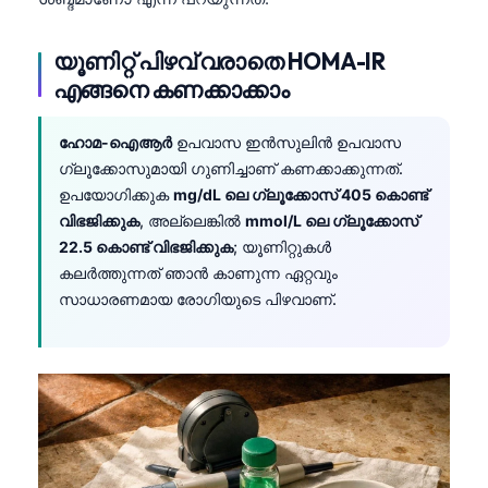
യൂണിറ്റ് പിഴവ് വരാതെ HOMA-IR
എങ്ങനെ കണക്കാക്കാം
ഹോമ-ഐആർ
ഉപവാസ ഇൻസുലിൻ ഉപവാസ
ഗ്ലൂക്കോസുമായി ഗുണിച്ചാണ് കണക്കാക്കുന്നത്.
ഉപയോഗിക്കുക
mg/dL ലെ ഗ്ലൂക്കോസ് 405 കൊണ്ട്
വിഭജിക്കുക
, അല്ലെങ്കിൽ
mmol/L ലെ ഗ്ലൂക്കോസ്
22.5 കൊണ്ട് വിഭജിക്കുക
; യൂണിറ്റുകൾ
കലർത്തുന്നത് ഞാൻ കാണുന്ന ഏറ്റവും
സാധാരണമായ രോഗിയുടെ പിഴവാണ്.