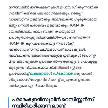
Frysk
ഇൻസുലിൻ ഇഞ്ചക്ഷനുകൾ ഉപയോഗിക്കുന്നവർക്ക്,
Esperanto
ഗർഭിണികളിലെ പല രോഗികൾക്കും, ടൈപ്പ് 1
ഡയബറ്റീസ് ഉള്ളവർക്കും അല്ലെങ്കിൽ ഗുരുതരമായ
Беларуская мова
ബീറ്റ-സെൽ പരാജയം ഉള്ളവർക്കും HOMA-IR
Татар теле
യോജിക്കില്ല. ഫലം ബാക്കി കഥയുമായി
Кыргызча
പൊരുത്തപ്പെടുന്നില്ലെങ്കിൽ—ഉദാഹരണത്തിന്
HOMA-IR കുറവാണെങ്കിലും നിങ്ങൾക്ക്
ئۇيغۇرچە
അക്കാന്തോസിസ്, മദ്ധ്യഭാഗത്ത് ഭാരം കൂടൽ,
Cebuano
അല്ലെങ്കിൽ ഭക്ഷണശേഷമുള്ള ഇടിവുകൾ (പോസ്റ്റ്-
Basa Jawa
മീൽ ക്രാഷുകൾ) ഉണ്ടെങ്കിൽ—ഞങ്ങളുടെ പോലുള്ള
കൂടുതൽ വ്യാപകമായ ക്ലിനിക്കൽ സ്ക്രീൻ
ພາສາລາວ
ഉപയോഗിച്ച്
ലക്ഷണങ്ങൾ ഡീകോഡർ
ഒരു ഓറൽ
Монгол
ഗ്ലൂക്കോസ് ടോളറൻസ് ടെസ്റ്റ് കൂടുതൽ ഉത്തരം
Afrikaans
നൽകുമോ എന്ന് ചോദിക്കുക.
العربية المغربية
പ്രാരംഭ ഇൻസുലിൻ റെസിസ്റ്റൻസ്
Occitan
സ്ഥിരീകരിക്കുന്ന ലാബ്