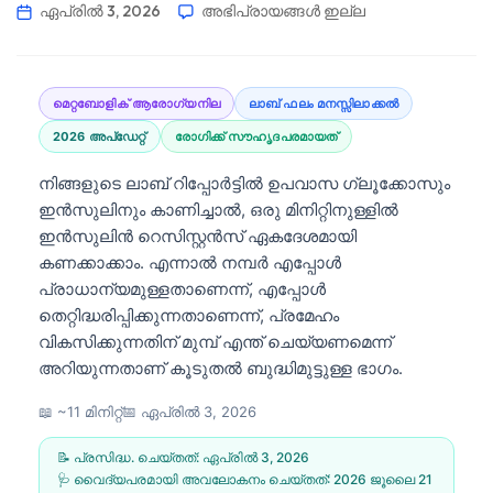
ഏപ്രിൽ 3, 2026
അഭിപ്രായങ്ങൾ ഇല്ല
മെറ്റബോളിക് ആരോഗ്യനില
ലാബ് ഫലം മനസ്സിലാക്കൽ
2026 അപ്‌ഡേറ്റ്
രോഗിക്ക് സൗഹൃദപരമായത്
നിങ്ങളുടെ ലാബ് റിപ്പോർട്ടിൽ ഉപവാസ ഗ്ലൂക്കോസും
ഇൻസുലിനും കാണിച്ചാൽ, ഒരു മിനിറ്റിനുള്ളിൽ
ഇൻസുലിൻ റെസിസ്റ്റൻസ് ഏകദേശമായി
കണക്കാക്കാം. എന്നാൽ നമ്പർ എപ്പോൾ
പ്രാധാന്യമുള്ളതാണെന്ന്, എപ്പോൾ
തെറ്റിദ്ധരിപ്പിക്കുന്നതാണെന്ന്, പ്രമേഹം
വികസിക്കുന്നതിന് മുമ്പ് എന്ത് ചെയ്യണമെന്ന്
അറിയുന്നതാണ് കൂടുതൽ ബുദ്ധിമുട്ടുള്ള ഭാഗം.
📖 ~11 മിനിറ്റ്
📅
ഏപ്രിൽ 3, 2026
📝 പ്രസിദ്ധ. ചെയ്തത്:
ഏപ്രിൽ 3, 2026
🩺 വൈദ്യപരമായി അവലോകനം ചെയ്തത്:
2026 ജൂലൈ 21