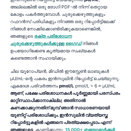
അല്ലെങ്കിൽ ഒരു രോഗി PDF-ൽ നിന്ന് തെറ്റായ
കോളം പകർത്തുമ്പോൾ. ചുരുക്കെഴുത്തുകളും
റഫറൻസ് പരിധികളും നിറഞ്ഞ ഒരു റിപ്പോർട്ടിലേക്ക്
നിങ്ങൾ നോക്കിക്കൊണ്ടിരിക്കുകയാണെങ്കിൽ,
ഞങ്ങളുടെ
രക്ത പരിശോധന
ചുരുക്കെഴുത്തുകൾക്കുള്ള ഗൈഡ്
നിങ്ങൾ
ഉപയോഗിക്കേണ്ട കൃത്യമായ സംഖ്യകൾ
കണ്ടെത്താൻ സഹായിക്കും.
ചില യൂറോപ്യൻ, മിഡിൽ ഈസ്റ്റേൺ ലാബുകൾ
µU/mL-ന്റെ പകരം ഇൻസുലിൻ റിപ്പോർട്ട് ചെയ്യുന്നു.
ഏകദേശ പരിവർത്തനം
pmol/L
pmol/L ÷ 6 ≈ µU/mL
ആണ്, പക്ഷേ പരിശോധനകൾ പൂർണ്ണമായി പരസ്പരം
മാറ്റിസ്ഥാപിക്കാനാകില്ല; അതിനാൽ
കണക്കാക്കുന്നതിന് മുമ്പ് ഞാൻ സാധാരണയായി
യൂണിറ്റ് പരിശോധിക്കും. ഇൻസുലിൻ വ്യത്യസ്ത
റിപ്പോർട്ടുകളിൽ എങ്ങനെ പ്രത്യക്ഷപ്പെടാം എന്ന്
ഞങ്ങളുടെ
, കാണിക്കുന്നു.
15,000+ ബയോമാർക്കർ