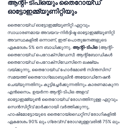
ആന്റി-ടിപിഒയും തൈറോയ്ഡ്
Català
ഓട്ടോഇമ്മ്യൂണിറ്റിയും
O‘zbekcha
Українська
തൈറോയ്ഡ് ഓട്ടോഇമ്മ്യൂണിറ്റി ഏറ്റവും
സാധാരണമായ അവയവ-നിർദ്ദിഷ്ട ഓട്ടോഇമ്മ്യൂണിറ്റി
አማርኛ
അവസ്ഥകളിൽ ഒന്നാണ്, ഇത് പൊതുജനങ്ങളുടെ
Kiswahili
ഏകദേശം 5% നെ ബാധിക്കുന്നു.
ആന്റി-ടിപിഒ
(ആന്റി-
ភាសាខ្មែរ
തൈറോയ്ഡ് പെറോക്സിഡേസ്) ആന്റിബോഡികൾ
ဗမာစာ
തൈറോയ്ഡ് പെറോക്സിഡേസിനെ ലക്ഷ്യം
വയ്ക്കുന്നു, തൈറോയ്ഡ് ഹോർമോൺ സിന്തസിസ്
ไทย
സമയത്ത് തൈറോഗ്ലോബുലിൻ അയോഡിനേഷൻ
Tagalog
ചെയ്യുന്നതിനും കൂട്ടിച്ചേർക്കുന്നതിനും കാരണമാകുന്ന
Tiếng Việt
എൻസൈം. ഉയർന്ന ആന്റി-ടിപിഒ അളവ്
Bahasa Melayu
ഓട്ടോഇമ്മ്യൂൺ തൈറോയ്ഡ് രോഗത്തിനുള്ള ഏറ്റവും
സെൻസിറ്റീവ് മാർക്കറായി വർത്തിക്കുന്നു,
ಕನ್ನಡ
ഹാഷിമോട്ടോയുടെ തൈറോയ്ഡൈറ്റിസ് രോഗികളിൽ
ગુજરાતી
ഏകദേശം 90% ലും ഗ്രേവ്സ് രോഗമുള്ളവരിൽ 75% ലും
தமிழ்