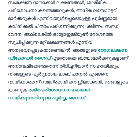
Gàidhlig
സംരക്ഷണ ദാതാക്കൾ ലക്ഷണങ്ങൾ, ശാരീരിക
പരിശോധനാ കണ്ടെത്തലുകൾ, അധിക ലബോറട്ടറി
Euskara
മാർക്കറുകൾ എന്നിവയുൾപ്പെടെയുള്ള പൂർണ്ണമായ
Македонски јазик
ക്ലിനിക്കൽ ചിത്രം പരിഗണിക്കുന്നു. ക്ഷീണം, സന്ധി
Latviešu valoda
വേദന, അല്ലെങ്കിൽ ഓട്ടോഇമ്മ്യൂൺ രോഗത്തെ
Galego
സൂചിപ്പിക്കുന്ന മറ്റ് ലക്ഷണങ്ങൾ എന്നിവ
അനുഭവപ്പെടുകയാണെങ്കിൽ, ഞങ്ങളുടെ
രോഗലക്ഷണ
অসমীয়া
ഡീകോഡർ ഗൈഡ്
ഏതൊക്കെ ബയോമാർക്കറുകളാണ്
සිංහල
അന്വേഷിക്കേണ്ടതെന്ന് തിരിച്ചറിയാൻ സഹായിക്കും.
سنڌي
നിങ്ങളുടെ പൂർണ്ണമായ ലാബ് പാനൽ എങ്ങനെ
پښتو
വായിക്കാമെന്ന് സമഗ്രമായി മനസ്സിലാക്കാൻ, ഞങ്ങളുടെ
കാണുക
രക്തപരിശോധനാ ഫലങ്ങൾ
വായിക്കുന്നതിനുള്ള പൂർണ്ണ ഗൈഡ്
.
Slovenčina
Hrvatski
Suomi
Қазақ тілі