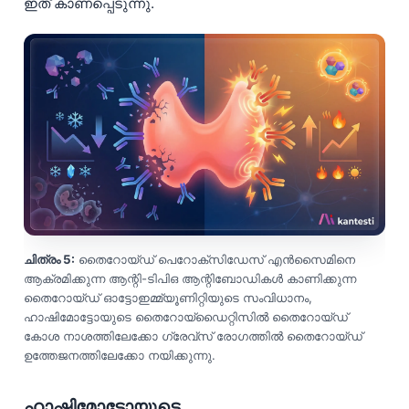
ഇത് കാണപ്പെടുന്നു.
తెలుగు
मराठी
اردو
বাংলা
Shqip
Magyar
Slovenščina
한국어
ചിത്രം 5:
തൈറോയ്ഡ് പെറോക്സിഡേസ് എൻസൈമിനെ
Polski
ആക്രമിക്കുന്ന ആന്റി-ടിപിഒ ആന്റിബോഡികൾ കാണിക്കുന്ന
Lietuvių kalba
തൈറോയ്ഡ് ഓട്ടോഇമ്മ്യൂണിറ്റിയുടെ സംവിധാനം,
ഹാഷിമോട്ടോയുടെ തൈറോയ്ഡൈറ്റിസിൽ തൈറോയ്ഡ്
Русский
കോശ നാശത്തിലേക്കോ ഗ്രേവ്സ് രോഗത്തിൽ തൈറോയ്ഡ്
ഉത്തേജനത്തിലേക്കോ നയിക്കുന്നു.
ქართული
Čeština
ഹാഷിമോട്ടോയുടെ