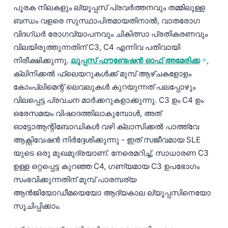
പൂരക നിലകളും ല്യൂപ്പസ് പ്രവർത്തനവും തമ്മിലുള്ള
ബന്ധം വളരെ സുസ്ഥാപിതമായതിനാൽ, വാതരോഗ
വിദഗ്ധർ രോഗവ്യാപനവും ചികിത്സാ പ്രതികരണവും
വിലയിരുത്തുന്നതിന് C3, C4 എന്നിവ പതിവായി
നിരീക്ഷിക്കുന്നു.
ലൂപ്പസ് ഫൗണ്ടേഷൻ ഓഫ് അമേരിക്ക
,
ക്ലിനിക്കൽ ഫ്ലെയറുകൾക്ക് മുമ്പ് ആഴ്ചകളോളം
കോംപ്ലിമെന്റ് ലെവലുകൾ കുറയുന്നത് പലപ്പോഴും
വിലപ്പെട്ട പ്രവചന മാർക്കറുകളാക്കുന്നു. C3 ഉം C4 ഉം
ഒരേസമയം വിഷാദത്തിലാകുമ്പോൾ, അത്
ഓട്ടോആന്റിബോഡികൾ വഴി ക്ലാസിക്കൽ പാത്ത്‌വേ
ആക്റ്റിവേഷൻ നിർദ്ദേശിക്കുന്നു - ഇത് സജീവമായ SLE
യുടെ ഒരു മുഖമുദ്രയാണ്. നേരെമറിച്ച്, സാധാരണ C3
ഉള്ള ഒറ്റപ്പെട്ട കുറഞ്ഞ C4, ഗണ്യമായ C3 ഉപഭോഗം
സംഭവിക്കുന്നതിന് മുമ്പ് പാരമ്പര്യ
ആൻജിയോഡീമയെയോ ആദ്യകാല ല്യൂപ്പസിനെയോ
സൂചിപ്പിക്കാം.