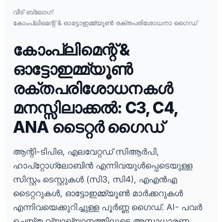
വീട്
›
ബ്ലോഗ്
›
കോംപ്ലിമെന്റ് & ഓട്ടോഇമ്മ്യൂൺ രക്തപരിശോധനാ ഗൈഡ്
കോംപ്ലിമെന്റ് &
ഓട്ടോഇമ്മ്യൂൺ
രക്തപരിശോധനകൾ
മനസ്സിലാക്കൽ: C3, C4,
ANA ടൈറ്റർ ഗൈഡ്
ആന്റി-ടിപിഒ, എലവേറ്റഡ് സിആർപി,
ഹാപ്‌റ്റോഗ്ലോബിൻ എന്നിവയുൾപ്പെടെയുള്ള
സിസ്റ്റം ടെസ്റ്റുകൾ (സി3, സി4), എഎൻഎ
ടൈറ്ററുകൾ, ഓട്ടോഇമ്മ്യൂൺ മാർക്കറുകൾ
എന്നിവയെക്കുറിച്ചുള്ള പൂർണ്ണ ഗൈഡ്. AI- പവർ
ചെയ്ത വ്യാഖ്യാനത്തിലൂടെ അസാധാരണ