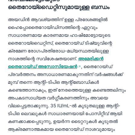
日本語
തൈറോയ്ഡൈറ്റിസുമായുള്ള ബന്ധം
Eesti
അയഡിൻ ആവശ്യത്തിന് ഉള്ള പ്രദേശങ്ങളിൽ
Azərbaycan dili
ഹൈപ്പോതൈറോയിഡിസത്തിന്റെ ഏറ്റവും
Bosanski
സാധാരണമായ കാരണമായ ഹാഷിമോട്ടോയുടെ
തൈറോയ്ഡൈറ്റിസ്, തൈറോയ്ഡ് ടിഷ്യുവിന്റെ
Svenska
ക്രമേണ രോഗപ്രതിരോധ-മധ്യസ്ഥതയിലുള്ള
Српски језик
നാശത്തിന്റെ സവിശേഷതയാണ്.
അമേരിക്കൻ
Íslenska
തൈറോയ്ഡ് അസോസിയേഷൻ
, തൈറോയ്ഡ്
Հայերեն
പ്രവർത്തനം അസാധാരണമാകുന്നതിന് വർഷങ്ങൾക്ക്
മുമ്പ് തന്നെ ആന്റി-ടിപിഒ ആന്റിബോഡികൾ
Bahasa Indonesia
കണ്ടെത്താനാകും, ഇത് നേരത്തെയുള്ള കണ്ടെത്തലിനും
हिन्दी
അപകടസാധ്യത വർഗ്ഗീകരണത്തിനും അവയെ
Nederlands
വിലപ്പെട്ടതാക്കുന്നു. 35 IU/mL-ൽ കൂടുതലുള്ള ആന്റി-
Dansk
ടിപിഒ ലെവലുകൾ സാധാരണയായി പോസിറ്റീവ് ആയി
കണക്കാക്കപ്പെടുന്നു, ഉയർന്ന ടൈറ്ററുകൾ കൂടുതൽ
Български
ആക്രമണാത്മകമായ തൈറോയ്ഡ് നാശവുമായും
فارسی