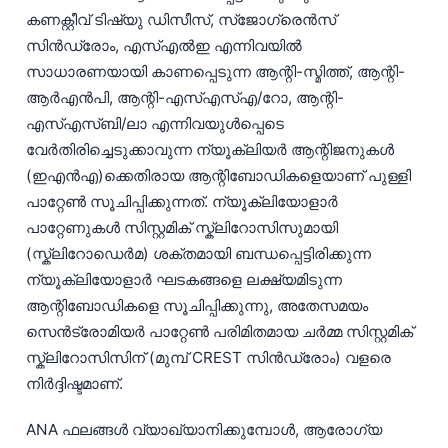
കണക്റ്റീവ് ടിഷ്യു ഡിസീസ്, സ്ജോഗ്രെൻസ്
Frysk
സിൻഡ്രോം, എസ്എൽഇ എന്നിവയിൽ
Esperanto
സാധാരണയായി കാണപ്പെടുന്ന ആന്റി-സ്മിത്ത്, ആന്റി-
Беларуская мова
ആർഎൻപി, ആന്റി-എസ്എസ്എ/റോ, ആന്റി-
Татар теле
എസ്എസ്ബി/ലാ എന്നിവയുൾപ്പെടെ
വേർതിരിച്ചെടുക്കാവുന്ന ന്യൂക്ലിയർ ആന്റിജനുകൾ
Кыргызча
(ഇഎൻഎ)ക്കെതിരായ ആന്റിബോഡികളെയാണ് പുള്ളി
ئۇيغۇرچە
പാറ്റേൺ സൂചിപ്പിക്കുന്നത്. ന്യൂക്ലിയോളാർ
Cebuano
പാറ്റേണുകൾ സിസ്റ്റമിക് സ്ക്ലിറോസിസുമായി
Basa Jawa
(സ്ക്ലിറോഡെർമ) ശക്തമായി ബന്ധപ്പെട്ടിരിക്കുന്ന
ന്യൂക്ലിയോളാർ ഘടകങ്ങളെ ലക്ഷ്യമിടുന്ന
ພາສາລາວ
ആന്റിബോഡികളെ സൂചിപ്പിക്കുന്നു, അതേസമയം
Монгол
സെൻട്രോമിയർ പാറ്റേൺ പരിമിതമായ ചർമ്മ സിസ്റ്റമിക്
Afrikaans
സ്ക്ലിറോസിസിന് (മുമ്പ് CREST സിൻഡ്രോം) വളരെ
നിർദ്ദിഷ്ടമാണ്.
العربية المغربية
Occitan
ANA ഫലങ്ങൾ വ്യാഖ്യാനിക്കുമ്പോൾ, ആരോഗ്യ