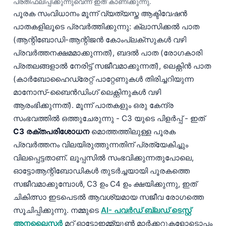
പ്രതിഫലിപ്പിക്കുന്നുവെന്ന് ഇത് കാണിക്കുന്നു.
പൂരക സംവിധാനം മൂന്ന് വ്യത്യസ്ത ആക്ടിവേഷൻ
പാതകളിലൂടെ പ്രവർത്തിക്കുന്നു: ക്ലാസിക്കൽ പാത
(ആന്റിബോഡി-ആന്റിജൻ കോംപ്ലക്സുകൾ വഴി
പ്രവർത്തനക്ഷമമാക്കുന്നത്), ബദൽ പാത (രോഗകാരി
പ്രതലങ്ങളാൽ നേരിട്ട് സജീവമാക്കുന്നത്), ലെക്റ്റിൻ പാത
(കാർബോഹൈഡ്രേറ്റ് പാറ്റേണുകൾ തിരിച്ചറിയുന്ന
മാനോസ്-ബൈൻഡിംഗ് ലെക്റ്റിനുകൾ വഴി
ആരംഭിക്കുന്നത്). മൂന്ന് പാതകളും ഒരു കേന്ദ്ര
സംഭവത്തിൽ ഒത്തുചേരുന്നു - C3 യുടെ പിളർപ്പ് - ഇത്
C3 രക്തപരിശോധന
മൊത്തത്തിലുള്ള പൂരക
പ്രവർത്തനം വിലയിരുത്തുന്നതിന് പ്രത്യേകിച്ചും
വിലപ്പെട്ടതാണ്. ലൂപ്പസിൽ സംഭവിക്കുന്നതുപോലെ,
ഓട്ടോആന്റിബോഡികൾ തുടർച്ചയായി പൂരകത്തെ
സജീവമാക്കുമ്പോൾ, C3 ഉം C4 ഉം ക്ഷയിക്കുന്നു, ഇത്
ചികിത്സാ ഇടപെടൽ ആവശ്യമായ സജീവ രോഗത്തെ
സൂചിപ്പിക്കുന്നു. നമ്മുടെ
AI- പവർഡ് ബ്ലഡ് ടെസ്റ്റ്
അനലൈസർ
മറ്റ് ഓട്ടോഇമ്മ്യൂൺ മാർക്കറുകളോടൊപ്പം