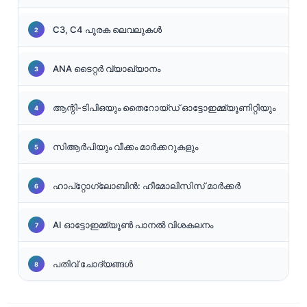
C3, C4 പൂരക ലെവലുകൾ
ANA ടൈറ്റർ വ്യാഖ്യാനം
ആന്റി-ടിപിഒയും തൈറോയ്ഡ് ഓട്ടോഇമ്മ്യൂണിറ്റിയും
സിആർപിയും വീക്കം മാർക്കറുകളും
ഹാപ്റ്റോഗ്ലോബിൻ: ഹീമോലിസിസ് മാർക്കർ
AI ഓട്ടോഇമ്മ്യൂൺ പാനൽ വിശകലനം
പതിവ് ചോദ്യങ്ങൾ