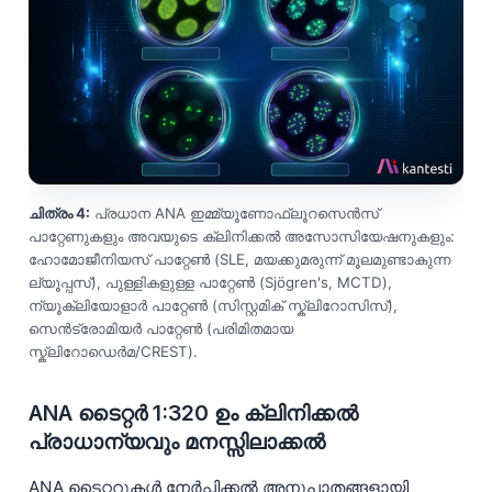
ചിത്രം 4:
പ്രധാന ANA ഇമ്മ്യൂണോഫ്ലൂറസെൻസ്
പാറ്റേണുകളും അവയുടെ ക്ലിനിക്കൽ അസോസിയേഷനുകളും:
ഹോമോജീനിയസ് പാറ്റേൺ (SLE, മയക്കുമരുന്ന് മൂലമുണ്ടാകുന്ന
ല്യൂപ്പസ്), പുള്ളികളുള്ള പാറ്റേൺ (Sjögren's, MCTD),
ന്യൂക്ലിയോളാർ പാറ്റേൺ (സിസ്റ്റമിക് സ്ക്ലിറോസിസ്),
സെൻട്രോമിയർ പാറ്റേൺ (പരിമിതമായ
സ്ക്ലിറോഡെർമ/CREST).
ANA ടൈറ്റർ 1:320 ഉം ക്ലിനിക്കൽ
പ്രാധാന്യവും മനസ്സിലാക്കൽ
ANA ടൈറ്ററുകൾ നേർപ്പിക്കൽ അനുപാതങ്ങളായി