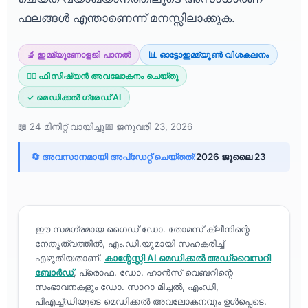
ഫലങ്ങൾ എന്താണെന്ന് മനസ്സിലാക്കുക.
🔬 ഇമ്മ്യൂണോളജി പാനൽ
📊 ഓട്ടോഇമ്മ്യൂൺ വിശകലനം
👨‍⚕️ ഫിസിഷ്യൻ അവലോകനം ചെയ്തു
✓ മെഡിക്കൽ ഗ്രേഡ് AI
📖 24 മിനിറ്റ് വായിച്ചു
📅 ജനുവരി 23, 2026
🔄 അവസാനമായി അപ്ഡേറ്റ് ചെയ്തത്:
2026 ജൂലൈ 23
ഈ സമഗ്രമായ ഗൈഡ് ഡോ. തോമസ് ക്ലീനിന്റെ
നേതൃത്വത്തിൽ, എം.ഡി.യുമായി സഹകരിച്ച്
എഴുതിയതാണ്.
കാന്റേസ്റ്റി AI മെഡിക്കൽ അഡ്വൈസറി
ബോർഡ്
, പ്രൊഫ. ഡോ. ഹാൻസ് വെബറിന്റെ
സംഭാവനകളും ഡോ. സാറാ മിച്ചൽ, എംഡി,
പിഎച്ച്ഡിയുടെ മെഡിക്കൽ അവലോകനവും ഉൾപ്പെടെ.