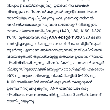
റിപ്പോർട്ട് ചെയ്യപ്പെടുന്നു, ഉയർന്ന സംഖ്യകൾ
നിങ്ങളുടെ രക്തത്തിൽ കൂടുതൽ ആന്റിബോഡിയുടെ
സാന്നിധ്യം സൂചിപ്പിക്കുന്നു. ഫ്ലൂറസെന്റ് സിഗ്നൽ
അപ്രത്യക്ഷമാകുന്നതുവരെ ലബോറട്ടറി നിങ്ങളുടെ
സെറം ക്രമേണ നേർപ്പിക്കുന്നു (1:40, 1:80, 1:160, 1:320,
1:640, മുതലായവ). ഒരു
ANA ടൈറ്റർ 1:320
320 മടങ്ങ്
നേർപ്പിച്ചപ്പോഴും നിങ്ങളുടെ സാമ്പിൾ പോസിറ്റീവ് ആയി
തുടർന്നു എന്നാണ് അർത്ഥമാക്കുന്നത്, ഇത് ക്ലിനിക്കൽ
വിലയിരുത്തൽ ആവശ്യമുള്ള മിതമായ ഉയർന്ന നിലയെ
പ്രതിനിധീകരിക്കുന്നു. പ്രസിദ്ധീകരിച്ച പഠനങ്ങൾ
നേച്ചർ
റിവ്യൂസ് റുമാറ്റോളജി
ല്യൂപ്പസ് രോഗികളിൽ ഏകദേശം
95% ലും ആരോഗ്യമുള്ള വ്യക്തികളിൽ 5-10% ലും
1:160 അല്ലെങ്കിൽ അതിൽ കൂടുതൽ ടൈറ്ററുകൾ
ഉണ്ടെന്ന് സൂചിപ്പിക്കുന്നു, ANA യ്ക്ക് മാത്രം ഒരു
പ്രത്യേക അവസ്ഥയും നിർണ്ണയിക്കാൻ കഴിയില്ലെന്ന്
ഊന്നിപ്പറയുന്നു.