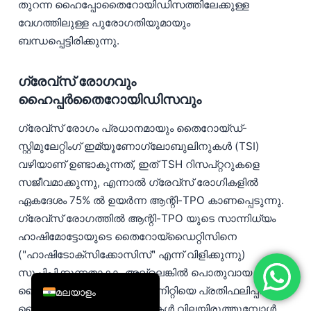
തുറന്ന ഹൈപ്പോതൈറോയിഡിസത്തിലേക്കുള്ള
简体中文
വേഗത്തിലുള്ള പുരോഗതിയുമായും
Română
ബന്ധപ്പെട്ടിരിക്കുന്നു.
Türkçe
ഗ്രേവ്സ് രോഗവും
Ελληνικά
ഹൈപ്പർതൈറോയിഡിസവും
Português
ഗ്രേവ്സ് രോഗം പ്രധാനമായും തൈറോയ്ഡ്-
Español
സ്റ്റിമുലേറ്റിംഗ് ഇമ്യൂണോഗ്ലോബുലിനുകൾ (TSI)
Italiano
വഴിയാണ് ഉണ്ടാകുന്നത്, ഇത് TSH റിസപ്റ്ററുകളെ
עִבְרִית
സജീവമാക്കുന്നു, എന്നാൽ ഗ്രേവ്സ് രോഗികളിൽ
ഏകദേശം 75% ൽ ഉയർന്ന ആന്റി-TPO കാണപ്പെടുന്നു.
Français
ഗ്രേവ്സ് രോഗത്തിൽ ആന്റി-TPO യുടെ സാന്നിധ്യം
العربية
ഹാഷിമോട്ടോയുടെ തൈറോയ്ഡൈറ്റിസിനെ
Deutsch
("ഹാഷിടോക്സിക്കോസിസ്" എന്ന് വിളിക്കുന്നു)
English
സൂചിപ്പിക്കുന്നതാകാം അല്ലെങ്കിൽ പൊതുവായ
തൈറോയ്ഡ് ഓട്ടോഇമ്മ്യൂണിറ്റിയെ പ്രതിഫലിപ്പിക്കാം.
മലയാളം
തൈറോയ്ഡ് ആന്റിബോഡികൾ വിലയിരുത്തുമ്പോൾ,