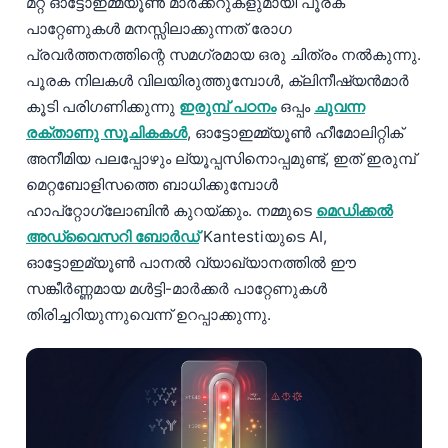
മറ്റ് ഓട്ടോഇമ്മ്യൂൺ മാർക്കറുകളുമായി പൂരക
പാറ്റേണുകൾ മനസ്സിലാക്കുന്നത് രോഗ
പ്രവർത്തനത്തിന്റെ സമഗ്രമായ ഒരു ചിത്രം നൽകുന്നു.
പൂരക നിലകൾ വിലയിരുത്തുമ്പോൾ, ക്ലിനീഷ്യൻമാർ
കൂടി പരിഗണിക്കുന്നു
ഇരുമ്പ് പഠനം
ഒപ്പം
ചുവന്ന
രക്താണു സൂചികകൾ
, ഓട്ടോഇമ്മ്യൂൺ ഹീമോലിറ്റിക്
അനീമിയ പലപ്പോഴും ല്യൂപ്പസിനൊപ്പമുണ്ട്, ഇത് ഇരുമ്പ്
മെറ്റബോളിസത്തെ ബാധിക്കുമ്പോൾ
ഹാപ്‌റ്റോഗ്ലോബിൻ കുറയ്ക്കും. നമ്മുടെ
മെഡിക്കൽ
അഡ്വൈസറി ബോർഡ്
Kantestiയുടെ AI,
ഓട്ടോഇമ്യൂൺ പാനൽ വ്യാഖ്യാനത്തിൽ ഈ
സങ്കീർണ്ണമായ മൾട്ടി-മാർക്കർ പാറ്റേണുകൾ
തിരിച്ചറിയുന്നുവെന്ന് ഉറപ്പാക്കുന്നു.