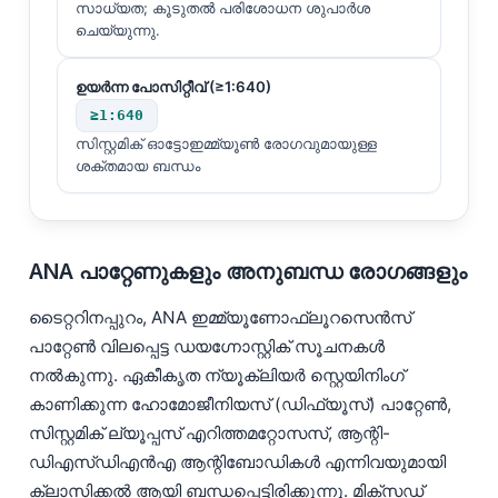
സാധ്യത; കൂടുതൽ പരിശോധന ശുപാർശ
ചെയ്യുന്നു.
ഉയർന്ന പോസിറ്റീവ് (≥1:640)
≥1:640
സിസ്റ്റമിക് ഓട്ടോഇമ്മ്യൂൺ രോഗവുമായുള്ള
ശക്തമായ ബന്ധം
ANA പാറ്റേണുകളും അനുബന്ധ രോഗങ്ങളും
ടൈറ്ററിനപ്പുറം, ANA ഇമ്മ്യൂണോഫ്ലൂറസെൻസ്
പാറ്റേൺ വിലപ്പെട്ട ഡയഗ്നോസ്റ്റിക് സൂചനകൾ
നൽകുന്നു. ഏകീകൃത ന്യൂക്ലിയർ സ്റ്റെയിനിംഗ്
കാണിക്കുന്ന ഹോമോജീനിയസ് (ഡിഫ്യൂസ്) പാറ്റേൺ,
സിസ്റ്റമിക് ല്യൂപ്പസ് എറിത്തമറ്റോസസ്, ആന്റി-
Norsk bokmål
ഡിഎസ്ഡിഎൻഎ ആന്റിബോഡികൾ എന്നിവയുമായി
Ślōnskŏ gŏdka
ക്ലാസിക്കൽ ആയി ബന്ധപ്പെട്ടിരിക്കുന്നു. മിക്സഡ്