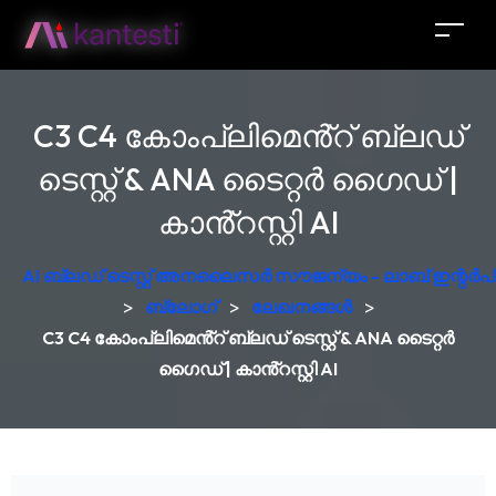
C3 C4 കോംപ്ലിമെൻ്റ് ബ്ലഡ്
ടെസ്റ്റ് & ANA ടൈറ്റർ ഗൈഡ് |
കാൻ്റസ്റ്റി AI
AI ബ്ലഡ് ടെസ്റ്റ് അനലൈസർ സൗജന്യം - ലാബ് ഇന്റർപ്രെ
>
ബ്ലോഗ്
>
ലേഖനങ്ങൾ
>
C3 C4 കോംപ്ലിമെൻ്റ് ബ്ലഡ് ടെസ്റ്റ് & ANA ടൈറ്റർ
ഗൈഡ് | കാൻ്റസ്റ്റി AI