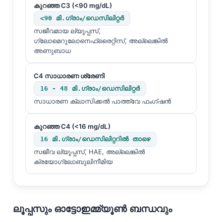
കുറഞ്ഞ C3 (<90 mg/dL)
<90 മി.ഗ്രാം/ഡെസിലിറ്റർ
സജീവമായ ല്യൂപ്പസ്,
ഗ്ലോമെറുലോനെഫ്രൈറ്റിസ്, അല്ലെങ്കിൽ
അണുബാധ
C4 സാധാരണ ശ്രേണി
16 - 48 മി.ഗ്രാം/ഡെസിലിറ്റർ
സാധാരണ ക്ലാസിക്കൽ പാത്ത്‌വേ ഫംഗ്ഷൻ
കുറഞ്ഞ C4 (<16 mg/dL)
16 മി.ഗ്രാം/ഡെസിലിറ്ററിൽ താഴെ
സജീവ ല്യൂപ്പസ്, HAE, അല്ലെങ്കിൽ
ക്രയോഗ്ലോബുലിനീമിയ
ലൂപ്പസും ഓട്ടോഇമ്മ്യൂൺ ബന്ധവും