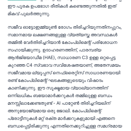
ഈ പൂരക ഉപഭോഗ രീതികൾ കണ്ടെത്തുന്നതിൽ ഇത്
മികവ് പുലർത്തുന്നു.
സജീവ ഓട്ടോഇമ്മ്യൂൺ രോഗം തിരിച്ചറിയുന്നതിനപ്പുറം,
സമാനമായ ലക്ഷണങ്ങളുള്ള വ്യത്യസ്ത അവസ്ഥകൾ
തമ്മിൽ വേർതിരിച്ചറിയാൻ കോംപ്ലിമെന്റ് പരിശോധന
സഹായിക്കുന്നു. ഉദാഹരണത്തിന്, പാരമ്പര്യ
ആൻജിയോഡീമ (HAE), സാധാരണ C3 ഉള്ള ഒറ്റപ്പെട്ട
കുറഞ്ഞ C4 സ്വഭാവ സവിശേഷതയാണ്, അതേസമയം
സജീവമായ ല്യൂപ്പസ് നെഫ്രൈറ്റിസ് സാധാരണയായി
രണ്ട് കോംപ്ലിമെന്റ് ഘടകങ്ങളുടെയും വിഷാദം
കാണിക്കുന്നു. ഈ സൂക്ഷ്മമായ വ്യാഖ്യാനത്തിന്
ഒന്നിലധികം ബയോമാർക്കറുകൾ തമ്മിലുള്ള ബന്ധം
മനസ്സിലാക്കേണ്ടതുണ്ട് - AI പാറ്റേൺ തിരിച്ചറിയലിന്
അനുയോജ്യമായ ഒരു ജോലി. കോംപ്ലിമെന്റ്
പ്രോട്ടീനുകൾ മറ്റ് രക്ത മാർക്കറുകളുമായി എങ്ങനെ
ബന്ധപ്പെട്ടിരിക്കുന്നു എന്നതിനെക്കുറിച്ചുള്ള സമഗ്രമായ