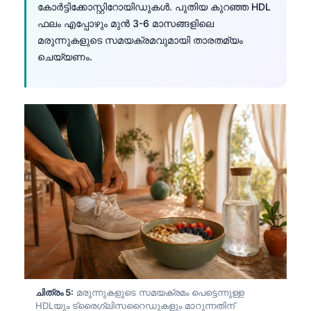
കോർട്ടിക്കോസ്റ്റിറോയിഡുകൾ. പുതിയ കുറഞ്ഞ HDL
తెలుగు
ഫലം എപ്പോഴും മുൻ 3-6 മാസങ്ങളിലെ
മരുന്നുകളുടെ സമയക്രമവുമായി താരതമ്യം
मराठी
ചെയ്യണം.
اردو
বাংলা
Shqip
Magyar
Slovenščina
한국어
Polski
Lietuvių kalba
Русский
ქართული
ചിത്രം 5:
മരുന്നുകളുടെ സമയക്രമം പെട്ടെന്നുള്ള
Čeština
HDLയും ട്രൈഗ്ലിസറൈഡുകളും മാറുന്നതിന്