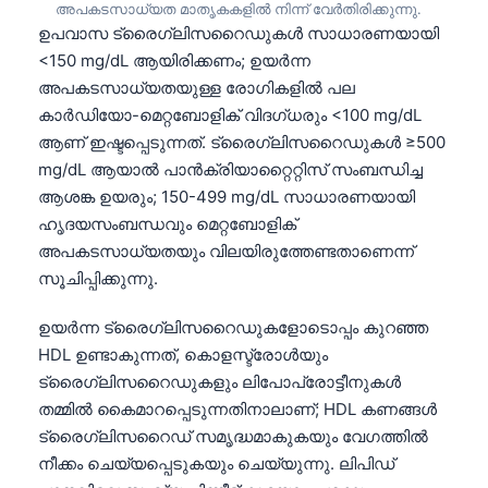
അപകടസാധ്യത മാതൃകകളിൽ നിന്ന് വേർതിരിക്കുന്നു.
ഉപവാസ ട്രൈഗ്ലിസറൈഡുകൾ സാധാരണയായി
<150 mg/dL ആയിരിക്കണം; ഉയർന്ന
അപകടസാധ്യതയുള്ള രോഗികളിൽ പല
കാർഡിയോ-മെറ്റബോളിക് വിദഗ്ധരും <100 mg/dL
ആണ് ഇഷ്ടപ്പെടുന്നത്. ട്രൈഗ്ലിസറൈഡുകൾ ≥500
mg/dL ആയാൽ പാൻക്രിയാറ്റൈറ്റിസ് സംബന്ധിച്ച
ആശങ്ക ഉയരും; 150-499 mg/dL സാധാരണയായി
ഹൃദയസംബന്ധവും മെറ്റബോളിക്
അപകടസാധ്യതയും വിലയിരുത്തേണ്ടതാണെന്ന്
സൂചിപ്പിക്കുന്നു.
ഉയർന്ന ട്രൈഗ്ലിസറൈഡുകളോടൊപ്പം കുറഞ്ഞ
HDL ഉണ്ടാകുന്നത്, കൊളസ്ട്രോൾയും
ട്രൈഗ്ലിസറൈഡുകളും ലിപോപ്രോട്ടീനുകൾ
തമ്മിൽ കൈമാറപ്പെടുന്നതിനാലാണ്; HDL കണങ്ങൾ
ട്രൈഗ്ലിസറൈഡ് സമൃദ്ധമാകുകയും വേഗത്തിൽ
Norsk bokmål
നീക്കം ചെയ്യപ്പെടുകയും ചെയ്യുന്നു. ലിപിഡ്
Ślōnskŏ gŏdka