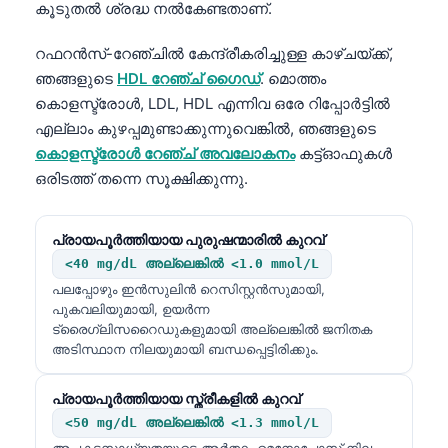
കൂടുതൽ ശ്രദ്ധ നൽകേണ്ടതാണ്.
റഫറൻസ്-റേഞ്ചിൽ കേന്ദ്രീകരിച്ചുള്ള കാഴ്ചയ്ക്ക്,
ഞങ്ങളുടെ
HDL റേഞ്ച് ഗൈഡ്
. മൊത്തം
കൊളസ്ട്രോൾ, LDL, HDL എന്നിവ ഒരേ റിപ്പോർട്ടിൽ
എല്ലാം കുഴപ്പമുണ്ടാക്കുന്നുവെങ്കിൽ, ഞങ്ങളുടെ
കൊളസ്ട്രോൾ റേഞ്ച് അവലോകനം
കട്ട്‌ഓഫുകൾ
ഒരിടത്ത് തന്നെ സൂക്ഷിക്കുന്നു.
പ്രായപൂർത്തിയായ പുരുഷന്മാരിൽ കുറവ്
<40 mg/dL അല്ലെങ്കിൽ <1.0 mmol/L
പലപ്പോഴും ഇൻസുലിൻ റെസിസ്റ്റൻസുമായി,
പുകവലിയുമായി, ഉയർന്ന
ട്രൈഗ്ലിസറൈഡുകളുമായി അല്ലെങ്കിൽ ജനിതക
അടിസ്ഥാന നിലയുമായി ബന്ധപ്പെട്ടിരിക്കും.
പ്രായപൂർത്തിയായ സ്ത്രീകളിൽ കുറവ്
<50 mg/dL അല്ലെങ്കിൽ <1.3 mmol/L
അപകടസാധ്യതയുടെ അർത്ഥം മെനോപോസ് നില,