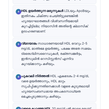
HDL ഉയർത്തുന്ന മരുന്നുകൾ
LDLയും ApoBയും
ഇതിനകം ചികിത്സ ചെയ്തിട്ടുണ്ടെങ്കിൽ
ഹൃദയാഘാതങ്ങൾ വിശ്വസനീയമായി
കുറച്ചിട്ടില്ല; നിയാസിൻ അതിന്റെ ക്ലാസിക്
ഉദാഹരണമാണ്.
വ്യായാമം
സാധാരണയായി HDL വെറും 2-5
mg/dL മാത്രമേ ഉയർത്തൂ, പക്ഷേ അതേ സമയം
ട്രൈഗ്ലിസറൈഡുകൾ, രക്തസമ്മർദ്ദം,
ഇൻസുലിൻ റെസിസ്റ്റൻസ് എന്നിവ
കുറയ്ക്കാനും കഴിയും.
പുകവലി നിർത്തൽ
HDL ഏകദേശം 2-4 mg/dL
വരെ ഉയർത്താനും, HDL മാറ്റം
സൂചിപ്പിക്കുന്നതിനെക്കാൾ വളരെ കൂടുതലായി
ഹൃദയസംബന്ധമായ അപകടസാധ്യത
മെച്ചപ്പെടുത്താനും കഴിയും.
വളരെ കുറഞ്ഞ HDL
20 mg/dL-ൽ താഴെ മരുന്ന്