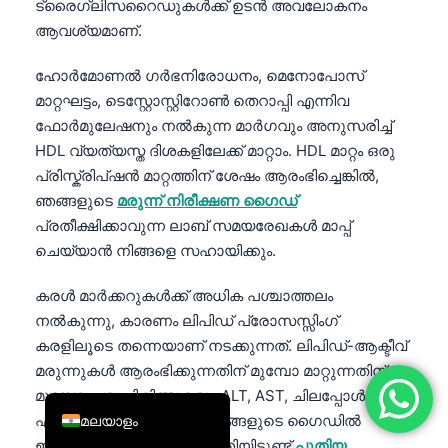
ട്രൈഗ്ലിസറൈഡുകൾക്ക് ഉടൻ അവലോകനം
简体中文
ആവശ്യമാണ്.
Română
ഹോർമോണൽ ഗർഭനിരോധനം, മെനോപോസ്
Türkçe
മാറ്റഘട്ടം, ടെസ്റ്റോസ്റ്റിറോൺ തെറാപ്പി എന്നിവ
Ελληνικά
ഫോർമുലേഷനും നൽകുന്ന മാർഗവും അനുസരിച്ച്
HDL വ്യത്യസ്ത ദിശകളിലേക്ക് മാറ്റാം. HDL മാറ്റം ഒരു
Português
പ്രിസ്ക്രിപ്ഷൻ മാറ്റത്തിന് ശേഷം ആരംഭിച്ചെങ്കിൽ,
Español
ഞങ്ങളുടെ
മരുന്ന് നിരീക്ഷണ ഗൈഡ്
Italiano
പ്രതീക്ഷിക്കാവുന്ന ലാബ് സമയരേഖകൾ മാപ്പ്
ചെയ്യാൻ നിങ്ങളെ സഹായിക്കും.
עִבְרִית
Français
കരൾ മാർക്കറുകൾക്ക് അധിക പശ്ചാത്തലം
നൽകുന്നു, കാരണം ലിപിഡ് പ്രോസസ്സിംഗ്
العربية
കരളിലൂടെ തന്നെയാണ് നടക്കുന്നത്. ലിപിഡ്-ആക്ടീവ്
Deutsch
മരുന്നുകൾ ആരംഭിക്കുന്നതിന് മുമ്പോ മാറ്റുന്നതിന്
English
മുമ്പോ, പല ചികിത്സകരും ALT, AST, ചിലപ്പോൾ GGT
എന്നിവ പരിശോധിക്കും; ഞങ്ങളുടെ ഗൈഡിൽ
മലയാളം
ഇതിനെക്കുറിച്ച് ഉൾപ്പെടുത്തിയിട്ടുണ്ട്
പുതിയ