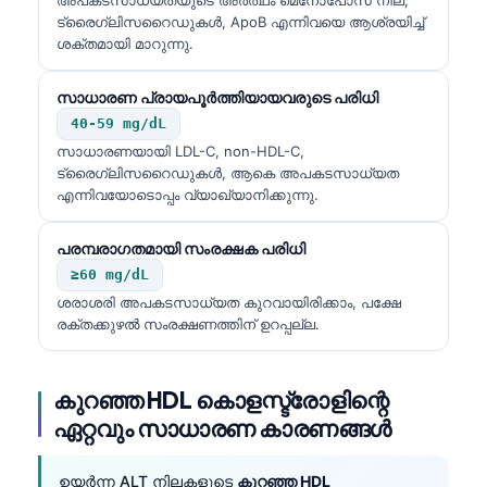
ട്രൈഗ്ലിസറൈഡുകൾ, ApoB എന്നിവയെ ആശ്രയിച്ച്
ശക്തമായി മാറുന്നു.
സാധാരണ പ്രായപൂർത്തിയായവരുടെ പരിധി
40-59 mg/dL
സാധാരണയായി LDL-C, non-HDL-C,
ട്രൈഗ്ലിസറൈഡുകൾ, ആകെ അപകടസാധ്യത
എന്നിവയോടൊപ്പം വ്യാഖ്യാനിക്കുന്നു.
പരമ്പരാഗതമായി സംരക്ഷക പരിധി
≥60 mg/dL
ശരാശരി അപകടസാധ്യത കുറവായിരിക്കാം, പക്ഷേ
രക്തക്കുഴൽ സംരക്ഷണത്തിന് ഉറപ്പല്ല.
കുറഞ്ഞ HDL കൊളസ്ട്രോളിന്റെ
ഏറ്റവും സാധാരണ കാരണങ്ങൾ
ഉയർന്ന ALT നിലകളുടെ
കുറഞ്ഞ HDL