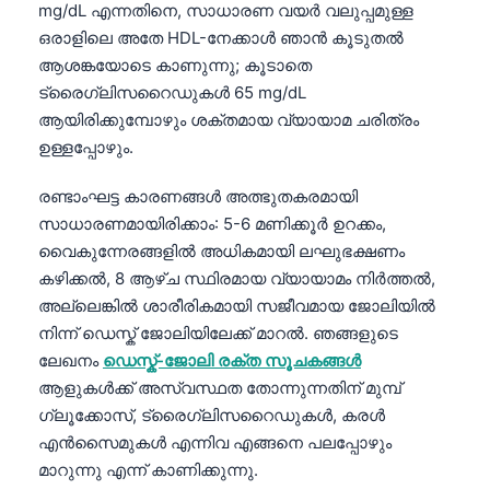
mg/dL എന്നതിനെ, സാധാരണ വയർ വലുപ്പമുള്ള
ഒരാളിലെ അതേ HDL-നേക്കാൾ ഞാൻ കൂടുതൽ
ആശങ്കയോടെ കാണുന്നു; കൂടാതെ
ട്രൈഗ്ലിസറൈഡുകൾ 65 mg/dL
ആയിരിക്കുമ്പോഴും ശക്തമായ വ്യായാമ ചരിത്രം
ഉള്ളപ്പോഴും.
രണ്ടാംഘട്ട കാരണങ്ങൾ അത്ഭുതകരമായി
സാധാരണമായിരിക്കാം: 5-6 മണിക്കൂർ ഉറക്കം,
വൈകുന്നേരങ്ങളിൽ അധികമായി ലഘുഭക്ഷണം
കഴിക്കൽ, 8 ആഴ്ച സ്ഥിരമായ വ്യായാമം നിർത്തൽ,
അല്ലെങ്കിൽ ശാരീരികമായി സജീവമായ ജോലിയിൽ
നിന്ന് ഡെസ്ക് ജോലിയിലേക്ക് മാറൽ. ഞങ്ങളുടെ
ലേഖനം
ഡെസ്ക്-ജോലി രക്ത സൂചകങ്ങൾ
ആളുകൾക്ക് അസ്വസ്ഥത തോന്നുന്നതിന് മുമ്പ്
ഗ്ലൂക്കോസ്, ട്രൈഗ്ലിസറൈഡുകൾ, കരൾ
എൻസൈമുകൾ എന്നിവ എങ്ങനെ പലപ്പോഴും
മാറുന്നു എന്ന് കാണിക്കുന്നു.