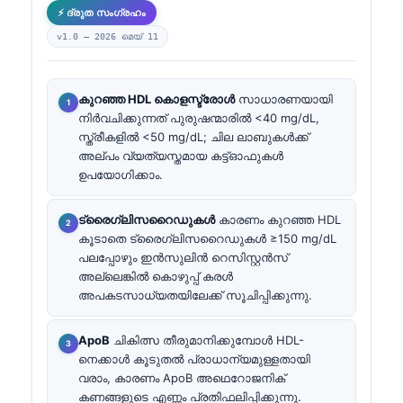
⚡ ദ്രുത സംഗ്രഹം
v1.0 —
2026 മെയ്‌ 11
കുറഞ്ഞ HDL കൊളസ്ട്രോൾ
സാധാരണയായി
നിർവചിക്കുന്നത് പുരുഷന്മാരിൽ <40 mg/dL,
സ്ത്രീകളിൽ <50 mg/dL; ചില ലാബുകൾക്ക്
അല്പം വ്യത്യസ്തമായ കട്ട്‌ഓഫുകൾ
ഉപയോഗിക്കാം.
ട്രൈഗ്ലിസറൈഡുകൾ
കാരണം കുറഞ്ഞ HDL
കൂടാതെ ട്രൈഗ്ലിസറൈഡുകൾ ≥150 mg/dL
പലപ്പോഴും ഇൻസുലിൻ റെസിസ്റ്റൻസ്
അല്ലെങ്കിൽ കൊഴുപ്പ് കരൾ
അപകടസാധ്യതയിലേക്ക് സൂചിപ്പിക്കുന്നു.
ApoB
ചികിത്സ തീരുമാനിക്കുമ്പോൾ HDL-
നെക്കാൾ കൂടുതൽ പ്രാധാന്യമുള്ളതായി
വരാം, കാരണം ApoB അഥെറോജനിക്
കണങ്ങളുടെ എണ്ണം പ്രതിഫലിപ്പിക്കുന്നു.