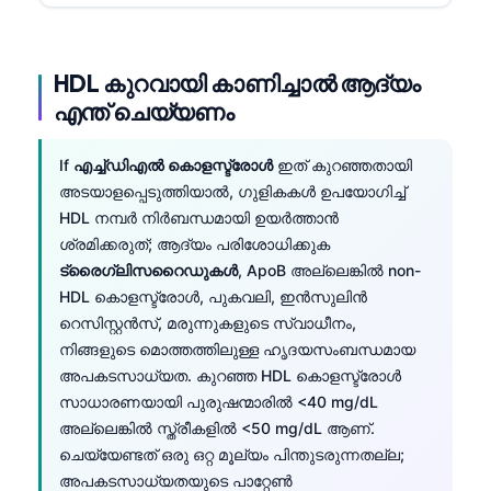
HDL കുറവായി കാണിച്ചാൽ ആദ്യം
എന്ത് ചെയ്യണം
If
എച്ച്ഡിഎൽ കൊളസ്ട്രോൾ
ഇത് കുറഞ്ഞതായി
അടയാളപ്പെടുത്തിയാൽ, ഗുളികകൾ ഉപയോഗിച്ച്
HDL നമ്പർ നിർബന്ധമായി ഉയർത്താൻ
ശ്രമിക്കരുത്; ആദ്യം പരിശോധിക്കുക
ട്രൈഗ്ലിസറൈഡുകൾ
, ApoB അല്ലെങ്കിൽ non-
HDL കൊളസ്ട്രോൾ, പുകവലി, ഇൻസുലിൻ
റെസിസ്റ്റൻസ്, മരുന്നുകളുടെ സ്വാധീനം,
നിങ്ങളുടെ മൊത്തത്തിലുള്ള ഹൃദയസംബന്ധമായ
അപകടസാധ്യത. കുറഞ്ഞ HDL കൊളസ്ട്രോൾ
സാധാരണയായി പുരുഷന്മാരിൽ <40 mg/dL
അല്ലെങ്കിൽ സ്ത്രീകളിൽ <50 mg/dL ആണ്.
ചെയ്യേണ്ടത് ഒരു ഒറ്റ മൂല്യം പിന്തുടരുന്നതല്ല;
അപകടസാധ്യതയുടെ പാറ്റേൺ