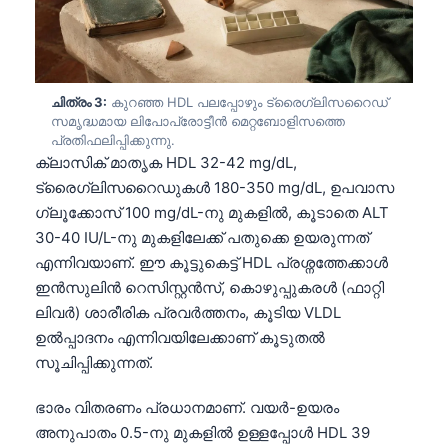
ചിത്രം 3:
കുറഞ്ഞ HDL പലപ്പോഴും ട്രൈഗ്ലിസറൈഡ്
സമൃദ്ധമായ ലിപോപ്രോട്ടീൻ മെറ്റബോളിസത്തെ
പ്രതിഫലിപ്പിക്കുന്നു.
ക്ലാസിക് മാതൃക HDL 32-42 mg/dL,
ട്രൈഗ്ലിസറൈഡുകൾ 180-350 mg/dL, ഉപവാസ
ഗ്ലൂക്കോസ് 100 mg/dL-നു മുകളിൽ, കൂടാതെ ALT
30-40 IU/L-നു മുകളിലേക്ക് പതുക്കെ ഉയരുന്നത്
എന്നിവയാണ്. ഈ കൂട്ടുകെട്ട് HDL പ്രശ്നത്തേക്കാൾ
ഇൻസുലിൻ റെസിസ്റ്റൻസ്, കൊഴുപ്പുകരൾ (ഫാറ്റി
ലിവർ) ശാരീരിക പ്രവർത്തനം, കൂടിയ VLDL
ഉൽപ്പാദനം എന്നിവയിലേക്കാണ് കൂടുതൽ
സൂചിപ്പിക്കുന്നത്.
ഭാരം വിതരണം പ്രധാനമാണ്. വയർ-ഉയരം
അനുപാതം 0.5-നു മുകളിൽ ഉള്ളപ്പോൾ HDL 39