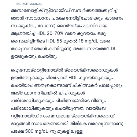
日本語
കാരണമാകാം.
അനാബോളിക് സ്റ്റിറോയിഡ് സമ്പർക്കത്തെക്കുറിച്ച്
Eesti
ഞാൻ സാവധാനം പക്ഷേ നേരിട്ട് ചോദിക്കും, കാരണം
Azərbaycan dili
സംയുക്തം, ഡോസ്, ദൈർഘ്യം എന്നിവയെ
ആശ്രയിച്ച് HDL 20-70% വരെ കുറയാം. ഒരു
Bosanski
സൈക്കിളിനിടെ HDL 55 മുതൽ 18 mg/dL വരെ
Svenska
താഴുന്നത് ഞാൻ കണ്ടിട്ടുണ്ട്; അതേ സമയത്ത് LDL
Српски језик
ഉയരുകയും ചെയ്തു.
Íslenska
ഐസോട്രെറ്റിനോയിൻ ട്രൈഗ്ലിസറൈഡുകൾ
Հայերեն
ഉയർത്തുകയും ചിലപ്പോൾ HDL കുറയ്ക്കുകയും
Bahasa Indonesia
ചെയ്യാം; അതുകൊണ്ടാണ് ചികിത്സകർ പലപ്പോഴും
അടിസ്ഥാന നിലയിൽ ലിപിഡുകൾ
हिन्दी
പരിശോധിക്കുകയും ചികിത്സയ്ക്കിടെ വീണ്ടും
Nederlands
പരിശോധിക്കുകയും ചെയ്യുന്നത്. വായ്മുഖ
Dansk
ററ്റിനോയിഡ് സംബന്ധമായ ട്രൈഗ്ലിസറൈഡ്
മാറ്റങ്ങൾ സാധാരണയായി തിരികെ വരാവുന്നതാണ്,
Български
പക്ഷേ 500 mg/dL-നു മുകളിലുള്ള
فارسی