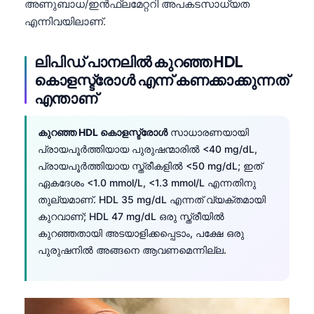
അണുബാധ/ഇൻഫ്ലമേറ്ററി അപകടസാധ്യത
എന്നിവയിലാണ്.
ലിപിഡ് പാനലിൽ കുറഞ്ഞ HDL
കൊളസ്ട്രോൾ എന്ന് കണക്കാക്കുന്നത്
എന്താണ്
കുറഞ്ഞ HDL കൊളസ്ട്രോൾ
സാധാരണയായി
പ്രായപൂർത്തിയായ പുരുഷന്മാരിൽ <40 mg/dL,
പ്രായപൂർത്തിയായ സ്ത്രീകളിൽ <50 mg/dL; ഇത്
ഏകദേശം <1.0 mmol/L, <1.3 mmol/L എന്നതിനു
തുല്യമാണ്. HDL 35 mg/dL എന്നത് വ്യക്തമായി
കുറവാണ്; HDL 47 mg/dL ഒരു സ്ത്രീയിൽ
കുറഞ്ഞതായി അടയാളിക്കപ്പെടാം, പക്ഷേ ഒരു
പുരുഷനിൽ അങ്ങനെ ആവണമെന്നില്ല.