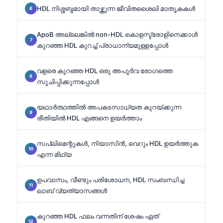
HDL നിശ്ശബ്ദമായി താഴ്ത്തുന്ന ജീവിതശൈലി മാതൃകകൾ
ApoB അല്ലെങ്കിൽ non-HDL കൊളസ്ട്രോളിനെക്കാൾ
കുറഞ്ഞ HDL കുറച്ച് പ്രാധാന്യമുള്ളപ്പോൾ
വളരെ കുറഞ്ഞ HDL ഒരു അപൂർവ രോഗത്തെ
സൂചിപ്പിക്കുന്നപ്പോൾ
യഥാർത്ഥത്തിൽ അപകടസാധ്യത കുറയ്ക്കുന്ന
രീതിയിൽ HDL എങ്ങനെ ഉയർത്താം
സപ്ലിമെന്റുകൾ, നിയാസിൻ, വെറും HDL ഉയർത്തുക
എന്ന മിഥ്യ
ഉപവാസം, വീണ്ടും പരിശോധന, HDL സംബന്ധിച്ച
ലാബ് വ്യത്യാസങ്ങൾ
കുറഞ്ഞ HDL ഫലം വന്നതിന് ശേഷം ഏത്