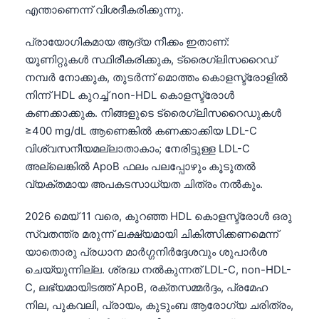
എന്താണെന്ന് വിശദീകരിക്കുന്നു.
പ്രായോഗികമായ ആദ്യ നീക്കം ഇതാണ്:
യൂണിറ്റുകൾ സ്ഥിരീകരിക്കുക, ട്രൈഗ്ലിസറൈഡ്
നമ്പർ നോക്കുക, തുടർന്ന് മൊത്തം കൊളസ്ട്രോളിൽ
നിന്ന് HDL കുറച്ച് non-HDL കൊളസ്ട്രോൾ
കണക്കാക്കുക. നിങ്ങളുടെ ട്രൈഗ്ലിസറൈഡുകൾ
≥400 mg/dL ആണെങ്കിൽ കണക്കാക്കിയ LDL-C
വിശ്വസനീയമല്ലാതാകാം; നേരിട്ടുള്ള LDL-C
അല്ലെങ്കിൽ ApoB ഫലം പലപ്പോഴും കൂടുതൽ
വ്യക്തമായ അപകടസാധ്യത ചിത്രം നൽകും.
2026 മെയ് 11 വരെ, കുറഞ്ഞ HDL കൊളസ്ട്രോൾ ഒരു
സ്വതന്ത്ര മരുന്ന് ലക്ഷ്യമായി ചികിത്സിക്കണമെന്ന്
യാതൊരു പ്രധാന മാർഗ്ഗനിർദ്ദേശവും ശുപാർശ
ചെയ്യുന്നില്ല. ശ്രദ്ധ നൽകുന്നത് LDL-C, non-HDL-
C, ലഭ്യമായിടത്ത് ApoB, രക്തസമ്മർദ്ദം, പ്രമേഹ
നില, പുകവലി, പ്രായം, കുടുംബ ആരോഗ്യ ചരിത്രം,