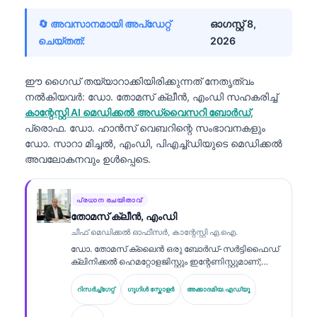
🔄 അവസാനമായി അപ്ഡേറ്റ്
ഓഗസ്റ്റ്‌ 8,
ചെയ്തത്:
2026
ഈ ഗൈഡ് തയ്യാറാക്കിയിരിക്കുന്നത് നേതൃത്വം
നൽകിയവർ:
ഡോ. തോമസ് ക്ലീൻ, എംഡി
സഹകരിച്ച്
കാന്റേസ്റ്റി AI മെഡിക്കൽ അഡ്വൈസറി ബോർഡ്
,
പ്രൊഫ. ഡോ. ഹാൻസ് വെബറിന്റെ സംഭാവനകളും
ഡോ. സാറാ മിച്ചൽ, എംഡി, പിഎച്ച്ഡിയുടെ മെഡിക്കൽ
അവലോകനവും ഉൾപ്പെടെ.
പ്രധാന രചയിതാവ്
തോമസ് ക്ലീൻ, എംഡി
ചീഫ് മെഡിക്കൽ ഓഫീസർ, കാന്റേസ്റ്റി എ.ഐ.
ഡോ. തോമസ് ക്ലൈൻ ഒരു ബോർഡ്-സർട്ടിഫൈഡ്
ക്ലിനിക്കൽ ഹെമറ്റോളജിസ്റ്റും ഇന്റേണിസ്റ്റുമാണ്;
ലബോറട്ടറി മെഡിസിനിൽ 15 വർഷത്തിലധികം
അനുഭവവും AI സഹായത്തോടെ ക്ലിനിക്കൽ
റിസർച്ച്ഗേറ്റ്
ഗൂഗിൾ സ്കോളർ
അക്കാദമിയ.എഡ്യൂ
വിശകലനത്തിൽ വിദഗ്ധതയും അദ്ദേഹത്തിനുണ്ട്.
Kantesti AI-യിലെ ചീഫ് മെഡിക്കൽ ഓഫീസറായി,