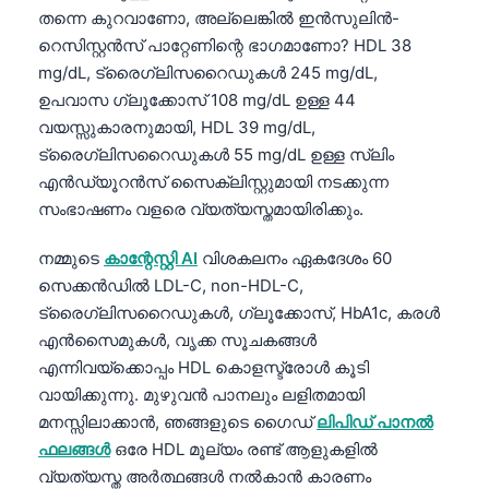
തന്നെ കുറവാണോ, അല്ലെങ്കിൽ ഇൻസുലിൻ-
റെസിസ്റ്റൻസ് പാറ്റേണിന്റെ ഭാഗമാണോ? HDL 38
mg/dL, ട്രൈഗ്ലിസറൈഡുകൾ 245 mg/dL,
ഉപവാസ ഗ്ലൂക്കോസ് 108 mg/dL ഉള്ള 44
വയസ്സുകാരനുമായി, HDL 39 mg/dL,
ട്രൈഗ്ലിസറൈഡുകൾ 55 mg/dL ഉള്ള സ്ലിം
എൻഡ്യൂറൻസ് സൈക്ലിസ്റ്റുമായി നടക്കുന്ന
സംഭാഷണം വളരെ വ്യത്യസ്തമായിരിക്കും.
നമ്മുടെ
കാന്റേസ്റ്റി AI
വിശകലനം ഏകദേശം 60
സെക്കൻഡിൽ LDL-C, non-HDL-C,
ട്രൈഗ്ലിസറൈഡുകൾ, ഗ്ലൂക്കോസ്, HbA1c, കരൾ
എൻസൈമുകൾ, വൃക്ക സൂചകങ്ങൾ
എന്നിവയ്ക്കൊപ്പം HDL കൊളസ്ട്രോൾ കൂടി
വായിക്കുന്നു. മുഴുവൻ പാനലും ലളിതമായി
മനസ്സിലാക്കാൻ, ഞങ്ങളുടെ ഗൈഡ്
ലിപിഡ് പാനൽ
ഫലങ്ങൾ
ഒരേ HDL മൂല്യം രണ്ട് ആളുകളിൽ
വ്യത്യസ്ത അർത്ഥങ്ങൾ നൽകാൻ കാരണം