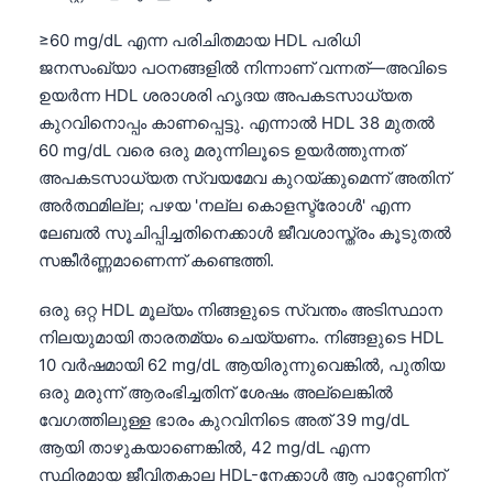
≥60 mg/dL എന്ന പരിചിതമായ HDL പരിധി
ജനസംഖ്യാ പഠനങ്ങളിൽ നിന്നാണ് വന്നത്—അവിടെ
ഉയർന്ന HDL ശരാശരി ഹൃദയ അപകടസാധ്യത
കുറവിനൊപ്പം കാണപ്പെട്ടു. എന്നാൽ HDL 38 മുതൽ
60 mg/dL വരെ ഒരു മരുന്നിലൂടെ ഉയർത്തുന്നത്
അപകടസാധ്യത സ്വയമേവ കുറയ്ക്കുമെന്ന് അതിന്
അർത്ഥമില്ല; പഴയ 'നല്ല കൊളസ്ട്രോൾ' എന്ന
ലേബൽ സൂചിപ്പിച്ചതിനെക്കാൾ ജീവശാസ്ത്രം കൂടുതൽ
സങ്കീർണ്ണമാണെന്ന് കണ്ടെത്തി.
ഒരു ഒറ്റ HDL മൂല്യം നിങ്ങളുടെ സ്വന്തം അടിസ്ഥാന
നിലയുമായി താരതമ്യം ചെയ്യണം. നിങ്ങളുടെ HDL
10 വർഷമായി 62 mg/dL ആയിരുന്നുവെങ്കിൽ, പുതിയ
ഒരു മരുന്ന് ആരംഭിച്ചതിന് ശേഷം അല്ലെങ്കിൽ
വേഗത്തിലുള്ള ഭാരം കുറവിനിടെ അത് 39 mg/dL
ആയി താഴുകയാണെങ്കിൽ, 42 mg/dL എന്ന
സ്ഥിരമായ ജീവിതകാല HDL-നേക്കാൾ ആ പാറ്റേണിന്