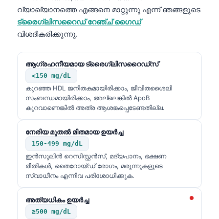
Gàidhlig
വ്യാഖ്യാനത്തെ എങ്ങനെ മാറ്റുന്നു എന്ന് ഞങ്ങളുടെ
Euskara
ട്രൈഗ്ലിസറൈഡ് റേഞ്ച് ഗൈഡ്
Македонски јазик
വിശദീകരിക്കുന്നു.
Latviešu valoda
ആഗ്രഹനീയമായ ട്രൈഗ്ലിസറൈഡ്സ്
Galego
<150 mg/dL
অসমীয়া
കുറഞ്ഞ HDL ജനിതകമായിരിക്കാം, ജീവിതശൈലി
සිංහල
സംബന്ധമായിരിക്കാം, അല്ലെങ്കിൽ ApoB
കുറവാണെങ്കിൽ അത്ര ആശങ്കപ്പെടേണ്ടതില്ല.
سنڌي
پښتو
നേരിയ മുതൽ മിതമായ ഉയർച്ച
150-499 mg/dL
ഇൻസുലിൻ റെസിസ്റ്റൻസ്, മദ്യപാനം, ഭക്ഷണ
Slovenčina
രീതികൾ, തൈറോയ്ഡ് രോഗം, മരുന്നുകളുടെ
സ്വാധീനം എന്നിവ പരിശോധിക്കുക.
Hrvatski
Suomi
അത്യധികം ഉയർച്ച
Қазақ тілі
≥500 mg/dL