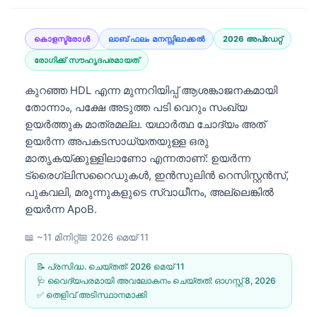
കൊളസ്ട്രോൾ
ലാബ് ഫലം മനസ്സിലാക്കൽ
2026 അപ്‌ഡേറ്റ്
രോഗിക്ക് സൗഹൃദപരമായത്
കുറഞ്ഞ HDL എന്ന മുന്നറിയിപ്പ് ആശങ്കാജനകമായി
തോന്നാം, പക്ഷേ അടുത്ത പടി വെറും സംഖ്യ
ഉയർത്തുക മാത്രമല്ല. യഥാർത്ഥ ചോദ്യം അത്
ഉയർന്ന അപകടസാധ്യതയുള്ള ഒരു
മാതൃകയ്ക്കുള്ളിലാണോ എന്നതാണ്: ഉയർന്ന
ട്രൈഗ്ലിസറൈഡുകൾ, ഇൻസുലിൻ റെസിസ്റ്റൻസ്,
പുകവലി, മരുന്നുകളുടെ സ്വാധീനം, അല്ലെങ്കിൽ
ഉയർന്ന ApoB.
📖 ~11 മിനിറ്റ്
📅
2026 മെയ്‌ 11
📝 പ്രസിദ്ധ. ചെയ്തത്:
2026 മെയ്‌ 11
🩺 വൈദ്യപരമായി അവലോകനം ചെയ്തത്:
ഓഗസ്റ്റ്‌ 8, 2026
✅ തെളിവ് അടിസ്ഥാനമാക്കി