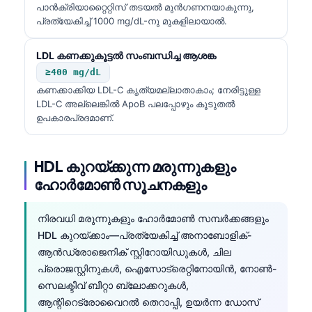
പാൻക്രിയാറ്റൈറ്റിസ് തടയൽ മുൻഗണനയാകുന്നു,
Català
പ്രത്യേകിച്ച് 1000 mg/dL-നു മുകളിലായാൽ.
O‘zbekcha
LDL കണക്കുകൂട്ടൽ സംബന്ധിച്ച ആശങ്ക
Українська
≥400 mg/dL
አማርኛ
കണക്കാക്കിയ LDL-C കൃത്യമല്ലാതാകാം; നേരിട്ടുള്ള
Kiswahili
LDL-C അല്ലെങ്കിൽ ApoB പലപ്പോഴും കൂടുതൽ
ഉപകാരപ്രദമാണ്.
ភាសាខ្មែរ
ဗမာစာ
HDL കുറയ്ക്കുന്ന മരുന്നുകളും
ไทย
ഹോർമോൺ സൂചനകളും
Tagalog
Tiếng Việt
നിരവധി മരുന്നുകളും ഹോർമോൺ സമ്പർക്കങ്ങളും
HDL കുറയ്ക്കാം—പ്രത്യേകിച്ച് അനാബോളിക്-
Bahasa Melayu
ആൻഡ്രോജെനിക് സ്റ്റിറോയിഡുകൾ, ചില
ಕನ್ನಡ
പ്രൊജസ്റ്റിനുകൾ, ഐസോട്രെറ്റിനോയിൻ, നോൺ-
സെലക്ടീവ് ബീറ്റാ ബ്ലോക്കറുകൾ,
ગુજરાતી
ആന്റിറെട്രോവൈറൽ തെറാപ്പി, ഉയർന്ന ഡോസ്
தமிழ்