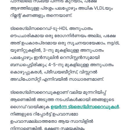
പാനലിലെ സംഖ്യ പിന്നീട് കുറയാം, പക്ഷേ
Frysk
ആഴത്തിലുള്ള പ്രശ്നം പലപ്പോഴും അധിക VLDLയും
റിമ്നന്റ് കണങ്ങളും തന്നെയാണ്.
Esperanto
Беларуская мова
ട്രൈഗ്ലിസറൈഡ്-ടു-HDL അനുപാതം
Татар теле
ഔപചാരികമായ ഒരു രോഗനിർണയം അല്ല, പക്ഷേ
അത് ഉപകാരപ്രദമായ ഒരു സൂചനയായേക്കാം. mg/dL
Кыргызча
യൂണിറ്റുകളിൽ, 3-നു മുകളിലുള്ള അനുപാതം
ئۇيغۇرچە
പലപ്പോഴും ഇൻസുലിൻ റെസിസ്റ്റൻസുമായി
Cebuano
ബന്ധപ്പെട്ടിരിക്കും; 4-5-നു മുകളിലുള്ള അനുപാതം
കൊഴുപ്പുകരൾ, പ്രീഡയബീറ്റിസ്, വിസ്സറൽ
Basa Jawa
അഡിപോസിറ്റി എന്നിവയിൽ സാധാരണമാണ്.
ພາສາລາວ
ട്രൈഗ്ലിസറൈഡുകളാണ് വലിയ മുന്നറിയിപ്പ്
Монгол
ആണെങ്കിൽ അടുത്ത നടപടികൾക്കായി ഞങ്ങളുടെ
Afrikaans
ഗൈഡ് വായിക്കുക
ഉയർന്ന ട്രൈഗ്ലിസറൈഡുകൾ
.
العربية المغربية
നിങ്ങളുടെ റിപ്പോർട്ട് ഉപവാസമോ
Occitan
ഉപവാസമല്ലാത്തതോ ആയ സാമ്പിളിൽ
നിന്നാണെങ്കിൽ, ഭക്ഷണ സമയക്രമം