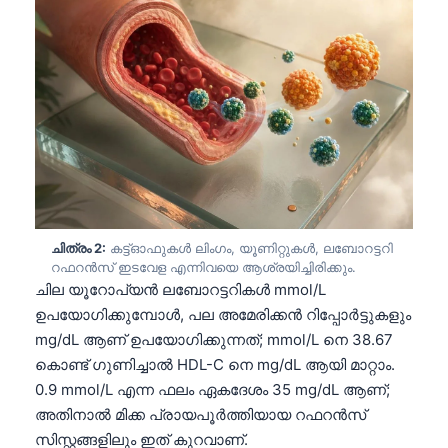
ചിത്രം 2:
കട്ട്‌ഓഫുകൾ ലിംഗം, യൂണിറ്റുകൾ, ലബോറട്ടറി
റഫറൻസ് ഇടവേള എന്നിവയെ ആശ്രയിച്ചിരിക്കും.
ചില യൂറോപ്യൻ ലബോറട്ടറികൾ mmol/L
ഉപയോഗിക്കുമ്പോൾ, പല അമേരിക്കൻ റിപ്പോർട്ടുകളും
mg/dL ആണ് ഉപയോഗിക്കുന്നത്; mmol/L നെ 38.67
കൊണ്ട് ഗുണിച്ചാൽ HDL-C നെ mg/dL ആയി മാറ്റാം.
0.9 mmol/L എന്ന ഫലം ഏകദേശം 35 mg/dL ആണ്;
അതിനാൽ മിക്ക പ്രായപൂർത്തിയായ റഫറൻസ്
സിസ്റ്റങ്ങളിലും ഇത് കുറവാണ്.