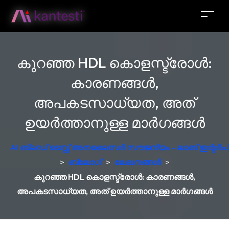
കുറഞ്ഞ HDL കൊളസ്ട്രോൾ:
കാരണങ്ങൾ,
അപകടസാധ്യത, അത്
ഉയർത്താനുള്ള മാർഗങ്ങൾ
AI ബ്ലഡ് ടെസ്റ്റ് അനലൈസർ സൗജന്യം - ലാബ് ഇന്റർപ്രെ
>
ബ്ലോഗ്
>
ലേഖനങ്ങൾ
>
കുറഞ്ഞ HDL കൊളസ്ട്രോൾ: കാരണങ്ങൾ,
അപകടസാധ്യത, അത് ഉയർത്താനുള്ള മാർഗങ്ങൾ