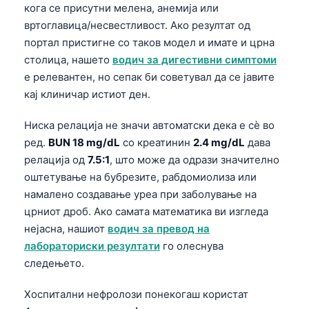
кога се присутни мелена, анемија или
O‘zbekcha
вртоглавица/несвестливост. Ако резултат од
Українська
портал пристигне со таков модел и имате и црна
አማርኛ
столица, нашето
водич за дигестивни симптоми
е релевантен, но сепак би советувал да се јавите
Kiswahili
кај клиничар истиот ден.
ភាសាខ្មែរ
ဗမာစာ
Ниска релација не значи автоматски дека е сѐ во
ред.
BUN 18 mg/dL
со креатинин
2.4 mg/dL
дава
ไทย
релација од
7.5:1
, што може да одрази значително
Tagalog
оштетување на бубрезите, рабдомиолиза или
Tiếng Việt
намалено создавање уреа при заболување на
црниот дроб. Ако самата математика ви изгледа
Bahasa Melayu
нејасна, нашиот
водич за превод на
മലയാളം
лабораториски резултати
го олеснува
ಕನ್ನಡ
следењето.
ગુજરાતી
Хоспитални нефролози понекогаш користат
தமிழ்