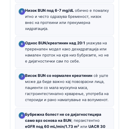
Низок BUN под 6-7 mg/dL
обично е помалку
итно и често одразува бременост, низок
внес на протеини или прекумерна
хидратација.
Однос BUN/креатинин над 20:1
укажува на
преренален модел како дехидратација или
намален проток на крв низ бубрезите, но не
е дијагностички сам по себе.
Висок BUN со нормален креатинин
сè уште
може да биде важно кај повозрасни лица,
пациенти со мала мускулна маса,
гастроинтестинално крварење, употреба на
стероиди и рано намалување на волуменот.
Бубрежна болест не се дијагностицира
само врз основа на BUN
; перзистентно
eGFR под 60 mL/min/1.73 m²
или
UACR 30