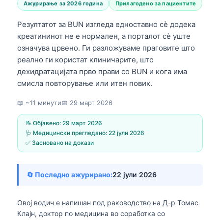
Ажурирање за 2026 година
Прилагодено за пациентите
Резултатот за BUN изгледа едноставно сè додека
креатининот не е нормален, а порталот сè уште
означува црвено. Ги разложуваме праговите што
реално ги користат клиничарите, што
дехидратацијата прво прави со BUN и кога има
смисла повторување или итен повик.
📖 ~11 минути
📅
29 март 2026
📝 Објавено:
29 март 2026
🩺 Медицински прегледано:
22 јули 2026
✅ Засновано на докази
🔄 Последно ажурирано:
22 јули 2026
Овој водич е напишан под раководство на
Д-р Томас
Клајн, доктор по медицина
во соработка со