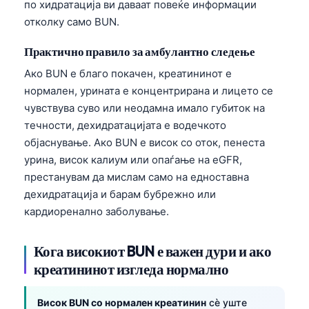
по хидратација ви даваат повеќе информации
отколку само BUN.
Практично правило за амбулантно следење
Ако BUN е благо покачен, креатининот е
нормален, урината е концентрирана и лицето се
чувствува суво или неодамна имало губиток на
течности, дехидратацијата е водечкото
објаснување. Ако BUN е висок со оток, пенеста
урина, висок калиум или опаѓање на eGFR,
престанувам да мислам само на едноставна
дехидратација и барам бубрежно или
кардиоренално заболување.
Кога високиот BUN е важен дури и ако
креатининот изгледа нормално
Висок BUN со нормален креатинин
сè уште