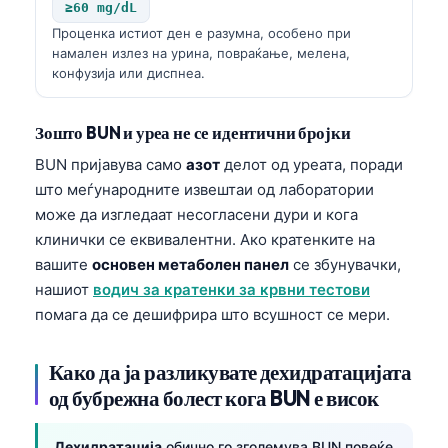
≥60 mg/dL
Проценка истиот ден е разумна, особено при
намален излез на урина, повраќање, мелена,
конфузија или диспнеа.
Зошто BUN и уреа не се идентични бројки
BUN пријавува само
азот
делот од уреата, поради
што меѓународните извештаи од лаборатории
може да изгледаат несогласени дури и кога
клинички се еквивалентни. Ако кратенките на
вашите
основен метаболен панел
се збунувачки,
нашиот
водич за кратенки за крвни тестови
помага да се дешифрира што всушност се мери.
Како да ја разликувате дехидратацијата
од бубрежна болест кога BUN е висок
Дехидратација
обично го зголемува BUN повеќе