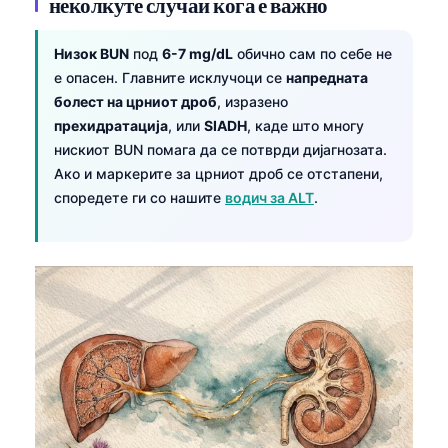
неколкуте случаи кога е важно
Низок BUN
под
6-7 mg/dL
обично сам по себе не
е опасен. Главните исклучоци се
напредната
болест на црниот дроб
, изразено
прехидратација
, или
SIADH
, каде што многу
нискиот BUN помага да се потврди дијагнозата.
Ако и маркерите за црниот дроб се отстапени,
споредете ги со нашите
водич за ALT
.