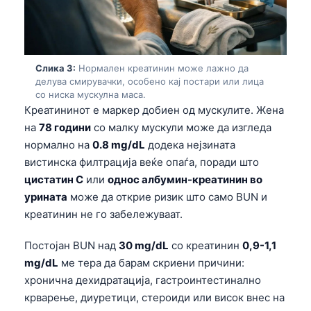
Слика 3:
Нормален креатинин може лажно да
делува смирувачки, особено кај постари или лица
со ниска мускулна маса.
Креатининот е маркер добиен од мускулите. Жена
на
78 години
со малку мускули може да изгледа
нормално на
0.8 mg/dL
додека нејзината
вистинска филтрација веќе опаѓа, поради што
цистатин C
или
однос албумин-креатинин во
урината
може да открие ризик што само BUN и
креатинин не го забележуваат.
Постојан BUN над
30 mg/dL
со креатинин
0,9-1,1
mg/dL
ме тера да барам скриени причини:
хронична дехидратација, гастроинтестинално
крварење, диуретици, стероиди или висок внес на