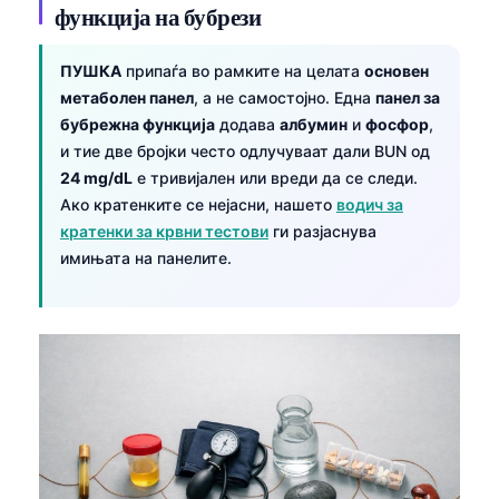
日本語
функција на бубрези
Eesti
ПУШКА
припаѓа во рамките на целата
основен
Azərbaycan dili
метаболен панел
, а не самостојно. Една
панел за
Bosanski
бубрежна функција
додава
албумин
и
фосфор
,
и тие две бројки често одлучуваат дали BUN од
Svenska
24 mg/dL
е тривијален или вреди да се следи.
Српски језик
Ако кратенките се нејасни, нашето
водич за
кратенки за крвни тестови
ги разјаснува
Íslenska
имињата на панелите.
Հայերեն
Bahasa Indonesia
हिन्दी
Nederlands
Dansk
Български
فارسی