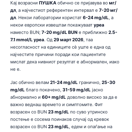
Кај возрасни
ПУШКА
обично се пријавува во
мг/
дл
, а најчестиот референтен интервал е
7-20 мг/
дл
. Некои лаборатории користат
6-24 mg/dL
, а
некои европски извештаи покажуваат
уреа
наместо BUN;
7-20 mg/dL BUN
е приближно
2.5-
7.1 mmol/L уреа
. Од
29 март 2026
, таа
несогласност на единиците сè уште е една од
најчестите причини поради кои пациентите
мислат дека нивниот резултат е абнормален, иако
не е.
Јас обично велам
21-24 mg/dL
гранично,
25-30
mg/dL
благо покачено,
31-59 mg/dL
јасно
абнормално и
60+ mg/dL
доволно високо за да е
важно веднаш времето и симптомите. Фит
возрасен со BUN
23 mg/dL
по суво утринско
постење е сосема поинаков случај од кревок
возрасен со BUN
23 mg/dL
, едем и опаѓање на