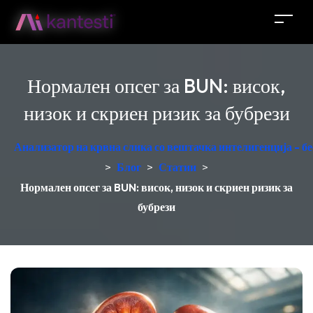
Нормален опсег за BUN: висок,
низок и скриен ризик за бубрези
Анализатор на крвна слика со вештачка интелигенција - б
>
Блог
>
Статии
>
Нормален опсег за BUN: висок, низок и скриен ризик за
бубрези