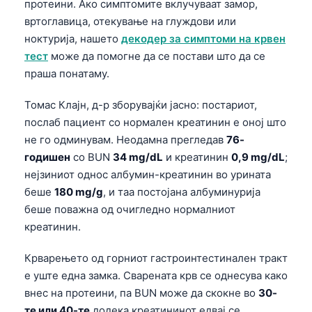
протеини. Ако симптомите вклучуваат замор,
вртоглавица, отекување на глуждови или
ноктурија, нашето
декодер за симптоми на крвен
тест
може да помогне да се постави што да се
праша понатаму.
Томас Клајн, д-р зборувајќи јасно: постариот,
послаб пациент со нормален креатинин е оној што
не го одминувам. Неодамна прегледав
76-
годишен
со BUN
34 mg/dL
и креатинин
0,9 mg/dL
;
нејзиниот однос албумин-креатинин во урината
беше
180 mg/g
, и таа постојана албуминурија
беше поважна од очигледно нормалниот
креатинин.
Крварењето од горниот гастроинтестинален тракт
е уште една замка. Сварената крв се однесува како
внес на протеини, па BUN може да скокне во
30-
те или 40-те
додека креатининот едвај се