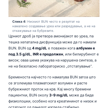
Слика 4:
Нискиот BUN често е резултат на
намалено создавање уреа или разредување, а не на
откажување на бубрезите.
Црниот дроб ја претвора амонијакот во уреа, па
тешка хепатална дисфункција може да го намали
BUN. BUN од
4 mg/dL
е поважен кога
албумин е
под 3.5 g/dL
,
INR е продолжен
, или билирубинот е
висок; оваа шема укажува на нарушена синтеза, а
не на безопасно лабораториско „отстапување“.
Бременоста најчесто го намалува BUN затоа што
се зголемува плазматскиот волумен и расте
бубрежниот проток на крв. Кај многу бремени
пациентки, BUN околу
3-9 mg/dL
може да биде
физиолошки, особено кога креатининот е низок и
остатокот од панелот изгледа стабилно.