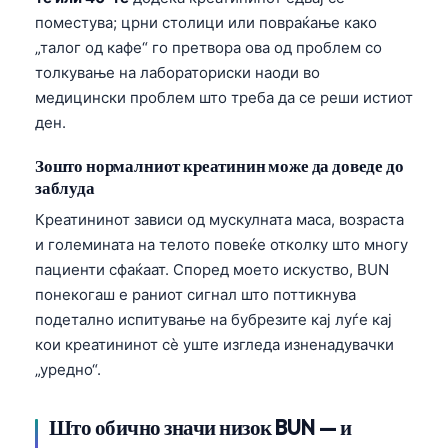
поместува; црни столици или повраќање како
„талог од кафе“ го претвора ова од проблем со
толкување на лабораториски наоди во
медицински проблем што треба да се реши истиот
ден.
Зошто нормалниот креатинин може да доведе до
заблуда
Креатининот зависи од мускулната маса, возраста
и големината на телото повеќе отколку што многу
пациенти сфаќаат. Според моето искуство, BUN
понекогаш е раниот сигнал што поттикнува
подетално испитување на бубрезите кај луѓе кај
кои креатининот сè уште изгледа изненадувачки
„уредно“.
Што обично значи низок BUN — и