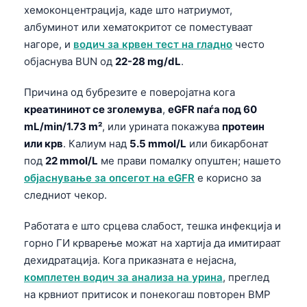
хемоконцентрација, каде што натриумот,
албуминoт или хематокритот се поместуваат
нагоре, и
водич за крвен тест на гладно
често
објаснува BUN од
22-28 mg/dL
.
Причина од бубрезите е поверојатна кога
креатининот се зголемува
,
eGFR паѓа под 60
mL/min/1.73 m²
, или урината покажува
протеин
или крв
. Калиум над
5.5 mmol/L
или бикарбонат
под
22 mmol/L
ме прави помалку опуштен; нашето
објаснување за опсегот на eGFR
е корисно за
следниот чекор.
Работата е што срцева слабост, тешка инфекција и
горно ГИ крварење можат на хартија да имитираат
дехидратација. Кога приказната е нејасна,
комплетен водич за анализа на урина
, преглед
на крвниот притисок и понекогаш повторен BMP