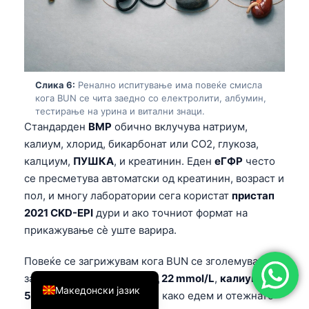
简体中文
Română
Türkçe
Ελληνικά
Слика 6:
Ренално испитување има повеќе смисла
кога BUN се чита заедно со електролити, албумин,
Português
тестирање на урина и витални знаци.
Стандарден
BMP
обично вклучува натриум,
Español
калиум, хлорид, бикарбонат или CO2, глукоза,
Italiano
калциум,
ПУШКА
, и креатинин. Еден
еГФР
често
עִבְרִית
се пресметува автоматски од креатинин, возраст и
пол, и многу лаборатории сега користат
пристап
Français
2021 CKD-EPI
дури и ако точниот формат на
العربية
прикажување сè уште варира.
Deutsch
Повеќе се загрижувам кога BUN се зголемува
English
заедно со
бикарбонат под 22 mmol/L
,
калиум над
Македонски јазик
5,5 mmol/L
, или симптоми како едем и отежнато