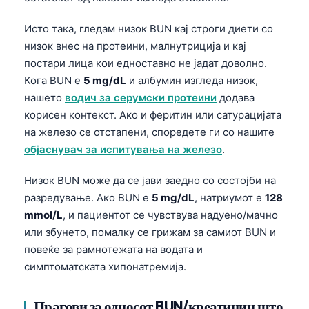
Исто така, гледам низок BUN кај строги диети со
низок внес на протеини, малнутриција и кај
постари лица кои едноставно не јадат доволно.
Кога BUN е
5 mg/dL
и албумин изгледа низок,
нашето
водич за серумски протеини
додава
корисен контекст. Ако и феритин или сатурацијата
на железо се отстапени, споредете ги со нашите
објаснувач за испитувања на железо
.
Низок BUN може да се јави заедно со состојби на
разредување. Ако BUN е
5 mg/dL
, натриумот е
128
mmol/L
, и пациентот се чувствува надуено/мачно
или збунето, помалку се грижам за самиот BUN и
повеќе за рамнотежата на водата и
симптоматската хипонатремија.
Norsk bokmål
Ślōnskŏ gŏdka
Прагови за односот BUN/креатинин што