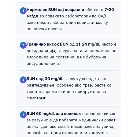
Нормален BUN кај возрасни
обично е
7-20
мг/дл
во повеќето лаборатории во САД,
иако некои лаборатории користат малку
пошироки опсези.
Гранично висок BUN
од
21-24 mg/dL
често е
дехидратација, гладување или неодамнешен
висок внес на протеини, а не бубрежна
инсуфициенција.
BUN над 30 mg/dL
заслужува подетално
разгледување, особено ако трае, расте со
текот на времето или е придружено со
симптоми.
BUN 60 mg/dL или повисок
е доволно висок
за разумно е да побарате медицински совет
истиот ден ако имате низок излез на урина,
повраќање, црни столици или конфузија.