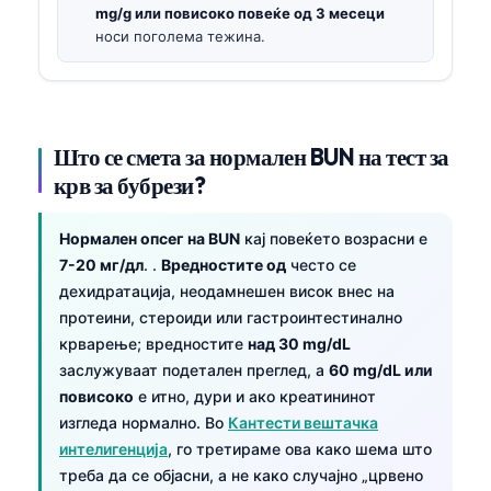
mg/g или повисоко повеќе од 3 месеци
носи поголема тежина.
Што се смета за нормален BUN на тест за
крв за бубрези?
Нормален опсег на BUN
кај повеќето возрасни е
7-20 мг/дл
. .
Вредностите од
често се
дехидратација, неодамнешен висок внес на
протеини, стероиди или гастроинтестинално
крварење; вредностите
над 30 mg/dL
заслужуваат подетален преглед, а
60 mg/dL или
повисоко
е итно, дури и ако креатининот
изгледа нормално. Во
Кантести вештачка
интелигенција
, го третираме ова како шема што
треба да се објасни, а не како случајно „црвено