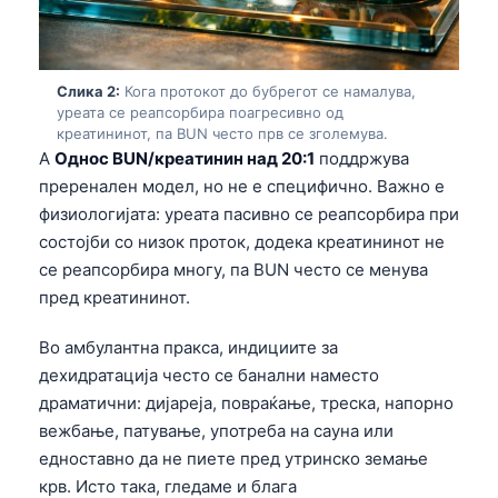
Слика 2:
Кога протокот до бубрегот се намалува,
уреата се реапсорбира поагресивно од
креатининот, па BUN често прв се зголемува.
A
Однос BUN/креатинин над 20:1
поддржува
преренален модел, но не е специфично. Важно е
физиологијата: уреата пасивно се реапсорбира при
состојби со низок проток, додека креатининот не
се реапсорбира многу, па BUN често се менува
пред креатининот.
Во амбулантна пракса, индициите за
дехидратација често се банални наместо
драматични: дијареја, повраќање, треска, напорно
вежбање, патување, употреба на сауна или
едноставно да не пиете пред утринско земање
крв. Исто така, гледаме и блага