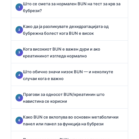
Што се смета за нормален BUN на тест за крв за
бубрези?
Како да ја разликувате дехидратацијата од
бубрежна болест кога BUN е висок
Кога високиот BUN е важен дури и ако
креатининот изгледа нормално
Што обично значи низок BUN — и неколкуте
случаи кога е важно
Прагови за односот BUN/креатинин што
навистина се корисни
Како BUN се вклопува во основен метаболички
панел или панел за функција на бубрези