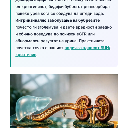
од креатининот, бидејќи бубрегот реапсорбира
повеќе уреа кога се обидува да штеди вода.
Интринзинално заболување на бубрезите
почесто ги зголемува и двете вредности заедно
и обично доведува до понизок eGFR или
абнормален резултат на урина. Практичната
почетна точка е нашиот
водич за односот BUN/
креатинин
.