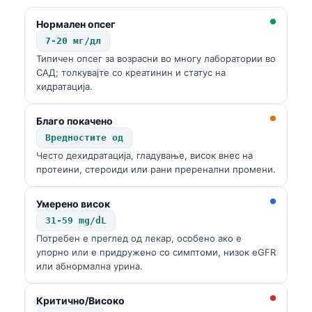
Нормален опсег
7-20 мг/дл
Типичен опсег за возрасни во многу лаборатории во
САД; толкувајте со креатинин и статус на
хидратација.
Благо покачено
Вредностите од
Често дехидратација, гладување, висок внес на
протеини, стероиди или рани преренални промени.
Умерено висок
31-59 mg/dL
Потребен е преглед од лекар, особено ако е
упорно или е придружено со симптоми, низок eGFR
или абнормална урина.
Критично/Високо