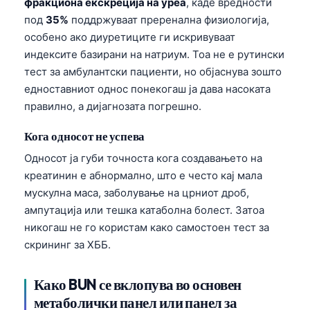
фракциона екскреција на уреа
, каде вредности
под
35%
поддржуваат преренална физиологија,
తెలుగు
особено ако диуретиците ги искривуваат
मराठी
индексите базирани на натриум. Тоа не е рутински
اردو
тест за амбулантски пациенти, но објаснува зошто
едноставниот однос понекогаш ја дава насоката
বাংলা
правилно, а дијагнозата погрешно.
Shqip
Magyar
Кога односот не успева
Slovenščina
Односот ја губи точноста кога создавањето на
креатинин е абнормално, што е често кај мала
한국어
мускулна маса, заболување на црниот дроб,
Polski
ампутација или тешка катаболна болест. Затоа
Lietuvių kalba
никогаш не го користам како самостоен тест за
скрининг за ХББ.
Русский
ქართული
Како BUN се вклопува во основен
Čeština
метаболички панел или панел за