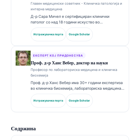
Главен медицински советник - Клиничка патологија и
интерна медицина
Д-р Сара Мичел е сертифициран клинички
патолог со над 18 години искуство во
лабораториска медицина и дијагностичка
анализа. Има специјализирани сертификати во
Истражувачка порта
Google Scholar
клиничка хемија и има објавено обемно за панели
со биомаркери и лабораториска анализа во
клиничката пракса.
ЕКСПЕРТ КОЈ ПРИДОНЕСУВА
Проф. д-р Ханс Вебер, доктор на науки
Професор по лабораториска медицина и клиничка
биохемија
Проф. д-р Ханс Вебер има 30+ години експертиза
во клиничка биохемија, лабораториска медицина и
истражување на биомаркери. Поранешен
претседател на Германското друштво за клиничка
Истражувачка порта
Google Scholar
хемија, тој се специјализира за анализа на
дијагностички панели, стандардизација на
биомаркери и лабораториска медицина
потпомогната со вештачка интелигенција.
Содржина