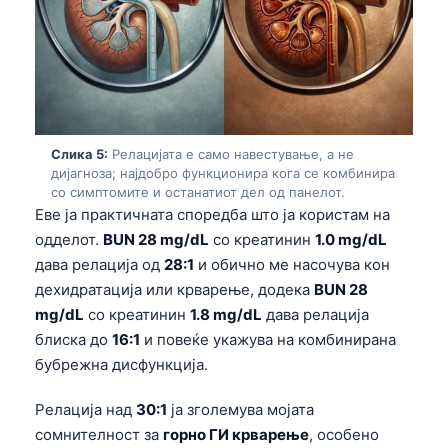
Gàidhlig
Euskara
Latviešu valoda
Galego
অসমীয়া
Слика 5:
Релацијата е само навестување, а не
සිංහල
дијагноза; најдобро функционира кога се комбинира
со симптомите и останатиот дел од панелот.
سنڌي
Еве ја практичната споредба што ја користам на
پښتو
одделот.
BUN 28 mg/dL
со креатинин
1.0 mg/dL
дава релација од
28:1
и обично ме насочува кон
дехидратација или крварење, додека
BUN 28
Slovenčina
mg/dL
со креатинин
1.8 mg/dL
дава релација
Hrvatski
блиска до
16:1
и повеќе укажува на комбинирана
бубрежна дисфункција.
Suomi
Қазақ тілі
Релација над
30:1
ја зголемува мојата
Català
сомнителност за
горно ГИ крварење
, особено