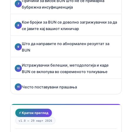
Причини за висок BUN што не се примарна
бубрежна инсуфициенција
Кои бројки за BUN се доволно загрижувачки за да
се јавите кај вашиот клиничар
Што да направите по абнормален резултат за
BUN
Истражувачки белешки, методологија и каде
BUN се вклопува во современото толкување
Често поставувани прашања
⚡ Краток преглед
v1.0 —
29 март 2026