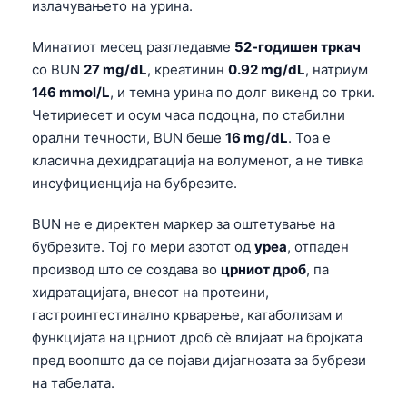
излачувањето на урина.
Минатиот месец разгледавме
52-годишен тркач
со BUN
27 mg/dL
, креатинин
0.92 mg/dL
, натриум
146 mmol/L
, и темна урина по долг викенд со трки.
Четириесет и осум часа подоцна, по стабилни
орални течности, BUN беше
16 mg/dL
. Тоа е
класична дехидратација на волуменот, а не тивка
инсуфициенција на бубрезите.
BUN не е директен маркер за оштетување на
бубрезите. Тој го мери азотот од
уреа
, отпаден
производ што се создава во
црниот дроб
, па
хидратацијата, внесот на протеини,
гастроинтестинално крварење, катаболизам и
функцијата на црниот дроб сè влијаат на бројката
пред воопшто да се појави дијагнозата за бубрези
на табелата.