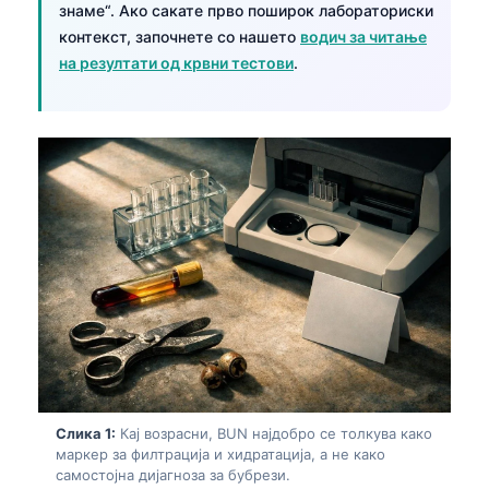
знаме“. Ако сакате прво поширок лабораториски
контекст, започнете со нашето
водич за читање
на резултати од крвни тестови
.
Слика 1:
Кај возрасни, BUN најдобро се толкува како
маркер за филтрација и хидратација, а не како
самостојна дијагноза за бубрези.