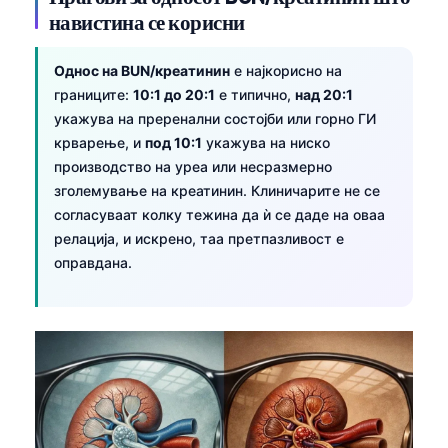
навистина се корисни
Frysk
Esperanto
Однос на BUN/креатинин
е најкорисно на
Беларуская мова
границите:
10:1 до 20:1
е типично,
над 20:1
укажува на преренални состојби или горно ГИ
Татар теле
крварење, и
под 10:1
укажува на ниско
Кыргызча
производство на уреа или несразмерно
ئۇيغۇرچە
зголемување на креатинин. Клиничарите не се
согласуваат колку тежина да ѝ се даде на оваа
Cebuano
релација, и искрено, таа претпазливост е
Basa Jawa
оправдана.
ພາສາລາວ
Монгол
Afrikaans
العربية المغربية
Occitan