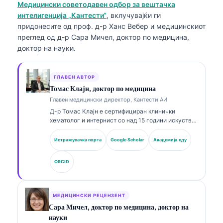
Медицински советодавен одбор за вештачка
интелигенција „Кантести“
, вклучувајќи ги
придонесите од проф. д-р Ханс Вебер и медицинскиот
преглед од д-р Сара Мичел, доктор по медицина,
доктор на науки.
ГЛАВЕН АВТОР
Томас Клајн, доктор по медицина
Главен медицински директор, Кантести АИ
Д-р Томас Клајн е сертифициран клинички
хематолог и интернист со над 15 години искуство
во лабораториска медицина и клиничка анализа
потпомогната со ВИ. Како главен медицински
Истражувачка порта
Google Scholar
Академија.еду
директор во Kantesti AI, тој обезбедува клинички
надзор над медицинската точност на
ORCID
сопственичката невронска мрежа. Д-р Клајн има
објавено обемно на теми поврзани со
интерпретација на биомаркери и лабораториска
дијагностика во рамките на лабораториската
МЕДИЦИНСКИ РЕЦЕНЗЕНТ
медицина.
Сара Мичел, доктор по медицина, доктор на
науки