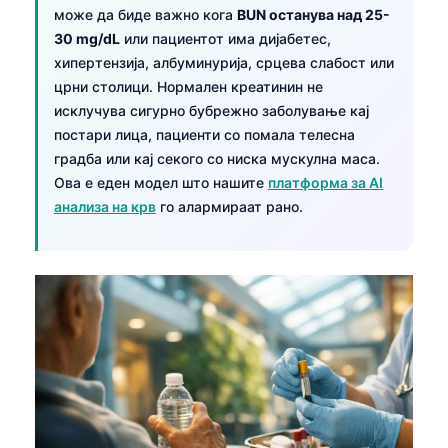
може да биде важно кога
BUN останува над 25-
30 mg/dL
или пациентот има дијабетес,
хипертензија, албуминурија, срцева слабост или
црни столици. Нормален креатинин не
исклучува сигурно бубрежно заболување кај
постари лица, пациенти со помала телесна
градба или кај секого со ниска мускулна маса.
Ова е еден модел што нашите
платформа за AI
анализа на крв
го алармираат рано.