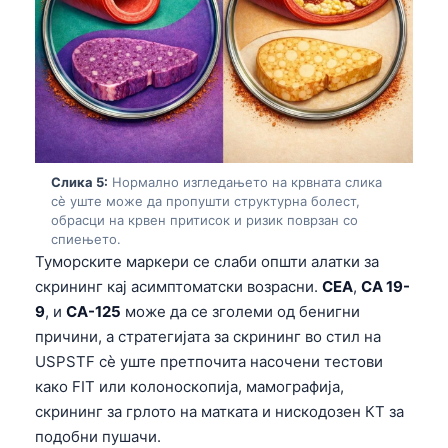
Слика 5:
Нормално изгледањето на крвната слика
сè уште може да пропушти структурна болест,
обрасци на крвен притисок и ризик поврзан со
спиењето.
Туморските маркери се слаби општи алатки за
скрининг кај асимптоматски возрасни.
CEA
,
CA 19-
9
, и
CA-125
може да се зголеми од бенигни
причини, а стратегијата за скрининг во стил на
USPSTF сè уште претпочита насочени тестови
како FIT или колоноскопија, мамографија,
Norsk bokmål
скрининг за грлото на матката и нискодозен КТ за
Ślōnskŏ gŏdka
подобни пушачи.