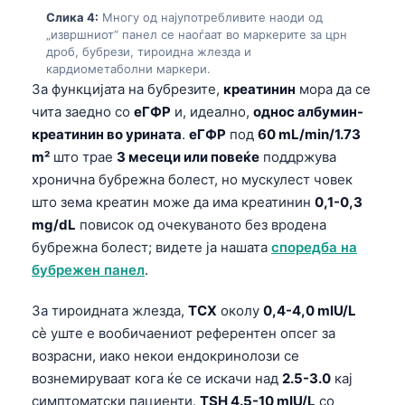
Слика 4:
Многу од најупотребливите наоди од
„извршниот“ панел се наоѓаат во маркерите за црн
дроб, бубрези, тироидна жлезда и
кардиометаболни маркери.
За функцијата на бубрезите,
креатинин
мора да се
чита заедно со
еГФР
и, идеално,
однос албумин-
креатинин во урината
.
еГФР
под
60 mL/min/1.73
m²
што трае
3 месеци или повеќе
поддржува
хронична бубрежна болест, но мускулест човек
што зема креатин може да има креатинин
0,1-0,3
mg/dL
повисок од очекуваното без вродена
бубрежна болест; видете ја нашата
споредба на
бубрежен панел
.
За тироидната жлезда,
ТСХ
околу
0,4-4,0 mIU/L
сè уште е вообичаениот референтен опсег за
возрасни, иако некои ендокринолози се
вознемируваат кога ќе се искачи над
2.5-3.0
кај
симптоматски пациенти.
TSH 4.5-10 mIU/L
со