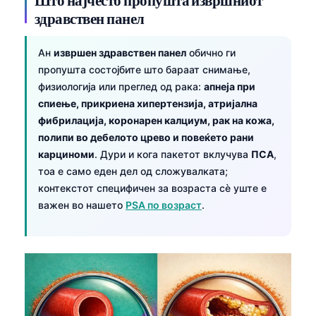
здравствен панел
Ан
извршен здравствен панел
обично ги
пропушта состојбите што бараат снимање,
физиологија или преглед од рака:
апнеја при
спиење, прикриена хипертензија, атријална
фибрилација, коронарен калциум, рак на кожа,
полипи во дебелото црево и повеќето рани
карциноми
. Дури и кога пакетот вклучува
ПСА
,
тоа е само еден дел од сложувалката;
контекстот специфичен за возраста сè уште е
важен во нашето
PSA по возраст
.