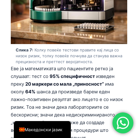
简体中文
Română
Türkçe
Ελληνικά
Português
Слика 7:
Колку повеќе тестови правите кај лица со
низок ризик, толку повеќе почнува да станува важна
Español
прецизноста и преттест веројатноста.
Еве ја математиката што пациентите ретко ја
Italiano
слушаат: тест со
95% специфичност
изведен
עִבְרִית
преку
20 маркери со мала „приносност“
има
Français
околу
64%
шанса да произведе барем еден
العربية
лажно-позитивен резултат ако лицето е со низок
ризик. Тоа не значи дека лабораториите се
Deutsch
бескорисни; значи дека недискриминираното
English
„натрупување“ маркери може да создаде
Македонски јазик
вознемиреност, снимања и процедури што
никогаш не требало да се случат.