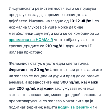
Инсулинската резистентност често се појавува
пред глукозата да ја премине границата за
дијабетес. Инсулин на гладно од
10-12 μIU/mL
со
нормална глукоза сè уште може да биде
метаболички „шумен“, а кога ќе се комбинира со
пресметка на HOMA-IR
често објаснува зошто
триглицеридите се
210 mg/dL
дури и кога LDL
изгледа пристојно.
Железниот статус е уште една слепа точка.
Феритин
под
30 ng/mL
често значи дека залихите
на железо се исцрпени дури и пред да се развие
анемија, а вредностите над
300 ng/mL кај мажи
или
200 ng/mL кај жени
заслужуваат контекст
затоа што воспаление, масен црн дроб, алкохол и
преоптоварување со железо можат сите да ја
подигнат феритин; нашата
водич за феритин
ги