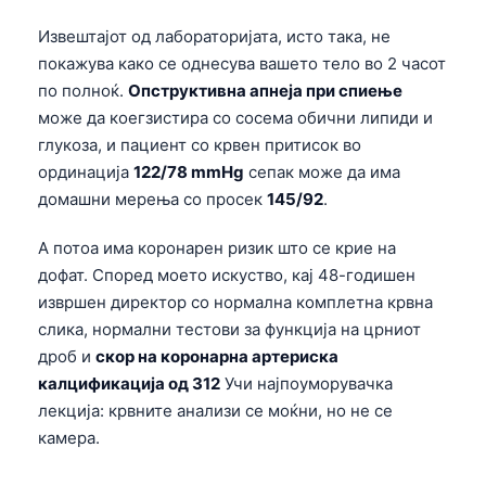
Frysk
Извештајот од лабораторијата, исто така, не
Esperanto
покажува како се однесува вашето тело во 2 часот
по полноќ.
Опструктивна апнеја при спиење
Беларуская мова
може да коегзистира со сосема обични липиди и
Татар теле
глукоза, и пациент со крвен притисок во
Кыргызча
ординација
122/78 mmHg
сепак може да има
домашни мерења со просек
145/92
.
ئۇيغۇرچە
Cebuano
А потоа има коронарен ризик што се крие на
Basa Jawa
дофат. Според моето искуство, кај 48-годишен
извршен директор со нормална комплетна крвна
ພາສາລາວ
слика, нормални тестови за функција на црниот
Монгол
дроб и
скор на коронарна артериска
Afrikaans
калцификација од 312
Учи најпоуморувачка
лекција: крвните анализи се моќни, но не се
العربية المغربية
камера.
Occitan