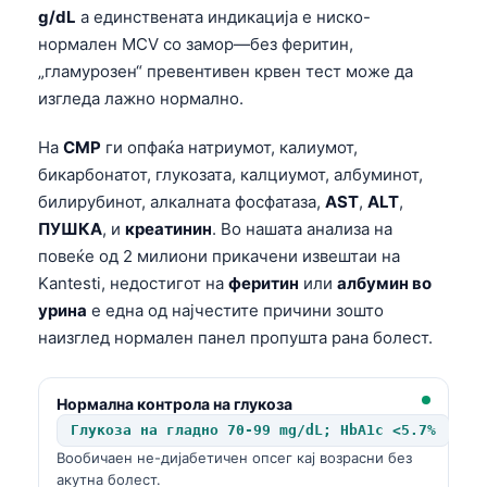
g/dL
а единствената индикација е ниско-
нормален MCV со замор—без феритин,
„гламурозен“ превентивен крвен тест може да
изгледа лажно нормално.
На
CMP
ги опфаќа натриумот, калиумот,
бикарбонатот, глукозата, калциумот, албуминот,
билирубинот, алкалната фосфатаза,
AST
,
ALT
,
ПУШКА
, и
креатинин
. Во нашата анализа на
повеќе од 2 милиони прикачени извештаи на
Kantesti, недостигот на
феритин
или
албумин во
урина
е една од најчестите причини зошто
наизглед нормален панел пропушта рана болест.
Нормална контрола на глукоза
Глукоза на гладно 70-99 mg/dL; HbA1c <5.7%
Вообичаен не-дијабетичен опсег кај возрасни без
акутна болест.