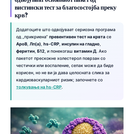
вистински тест за благосостојба преку
крв?
Додатоците што одвојуваат сериозна програма
од „прикриена“
превентивен тест на крвта
се
ApoB
,
Лп(а)
,
hs-CRP
,
инсулин на гладно
,
феритин
,
Б12
, и понекогаш
витамин Д
. Ако
пакетот прескокне холестерол поврзан со
честички или воспаление, сепак може да биде
корисен, но не ви ја дава целосната слика за
кардиоваскуларниот ризик; започнете со
толкување на hs-CRP
.