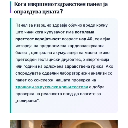
Gàidhlig
Кога извршниот здравствен панел ја
Euskara
оправдува цената?
Latviešu valoda
Панел за извршно здравје обично вреди колку
Galego
што чини кога купувачот има
поголема
অসমীয়া
преттест веројатност
: возраст
над 40
, семејна
историја на предвремена кардиоваскуларна
සිංහල
болест, централна акумулација на масно ткиво,
سنڌي
претходен гестациски дијабетес, хипертензија
или години на одложена здравствена грижа. Ако
پښتو
споредувате одделни лабораториски анализи со
пакет со консиерж, нашата проверка на
Slovenčina
трошоци за рутински крвни тестови
е добра
проверка на реалноста пред да платите за
Hrvatski
„полирање“.
Suomi
Қазақ тілі
Català