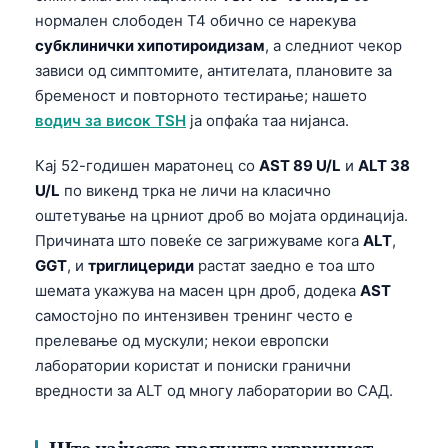
нормален слободен T4 обично се нарекува
субклинички хипотироидизам
, а следниот чекор
зависи од симптомите, антителата, плановите за
бременост и повторното тестирање; нашето
водич за висок TSH
ја опфаќа таа нијанса.
Кај 52-годишен маратонец со
AST 89 U/L
и
ALT 38
U/L
по викенд трка не личи на класично
оштетување на црниот дроб во мојата ординација.
Причината што повеќе се загрижуваме кога
ALT
,
GGT
, и
триглицериди
растат заедно е тоа што
шемата укажува на масен црн дроб, додека
AST
самостојно по интензивен тренинг често е
прелевање од мускули; некои европски
лаборатории користат и пониски гранични
вредности за ALT од многу лаборатории во САД.
Што најчесто пропушта извршниот