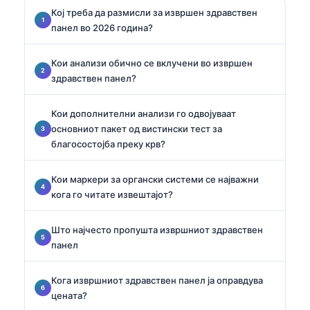
Кој треба да размисли за извршен здравствен
панел во 2026 година?
Кои анализи обично се вклучени во извршен
здравствен панел?
Кои дополнителни анализи го одвојуваат
основниот пакет од вистински тест за
благосостојба преку крв?
Кои маркери за органски системи се најважни
кога го читате извештајот?
Што најчесто пропушта извршниот здравствен
панел
Кога извршниот здравствен панел ја оправдува
цената?