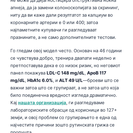
не може да дијагностицира опструктивна ноќна
апнеја, да ја замени колоноскопијата за скрининг,
ниту да ви каже дали резултатот за калциум во
коронарните артерии е 0 или 400; затоа
најпаметните купувачи ги разгледуваат
празнините, а не само дополнителните тестови.
Го гледам овој модел често. Основач на 46 години
се чувствува добро, тренира двапати неделно и
претпоставува дека е со низок ризик, но неговиот
панел покажува
LDL-C 148 mg/dL
,
ApoB 117
mg/dL
,
HbA1c 6.0%
, и
ALT 49 U/L
—броеви што се
важни затоа што се групираат, а не затоа што која
било поединечна вредност изгледа драматично.
Кај
нашата организација
, ги разгледуваме
лабораториските обрасци од корисници во 127+
земји, и овој проблем со групирањето е една од
најчестите причини зошто рутинската грижа се
пропушта.