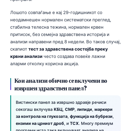
Лошото совпаѓање е кај 29-годишникот со
неодамнешен нормален систематски преглед,
стабилна телесна тежина, нормален крвен
притисок, без семејна здравствена историја и
анализи направени пред 8 недели. Во таков случај,
скапиот
тест за здравствена состојба преку
крвни анализи
често создава повеќе лажни
аларми отколку корисна акција.
Кои анализи обично се вклучени во
извршен здравствен панел?
Вистински панел за извршно здравје речиси
секогаш вклучува
КБЦ
,
CMP
,
липиди
,
маркери
за контрола на глукозата
,
функција на бубрези
,
ензими на црниот дроб
, и
ТСХ
. Многу премиум
програми исто така вклучуваат анализа на