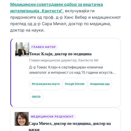
Медицински советодавен одбор за вештачка
интелигенција „Кантести“
, вклучувајќи ги
придонесите од проф. д-р Ханс Вебер и медицинскиот
преглед од д-р Сара Мичел, доктор по медицина,
доктор на науки.
ГЛАВЕН АВТОР
Томас Клајн, доктор по медицина
Главен медицински директор, Кантести АИ
Д-р Томас Клајн е сертифициран клинички
хематолог и интернист со над 15 години искуство
во лабораториска медицина и клиничка анализа
потпомогната со ВИ. Како главен медицински
Истражувачка порта
Google Scholar
Академија.еду
директор во Kantesti AI, тој обезбедува клинички
надзор над медицинската точност на
ORCID
сопственичката невронска мрежа. Д-р Клајн има
објавено обемно на теми поврзани со
интерпретација на биомаркери и лабораториска
дијагностика во рамките на лабораториската
МЕДИЦИНСКИ РЕЦЕНЗЕНТ
медицина.
Сара Мичел, доктор по медицина, доктор на
науки