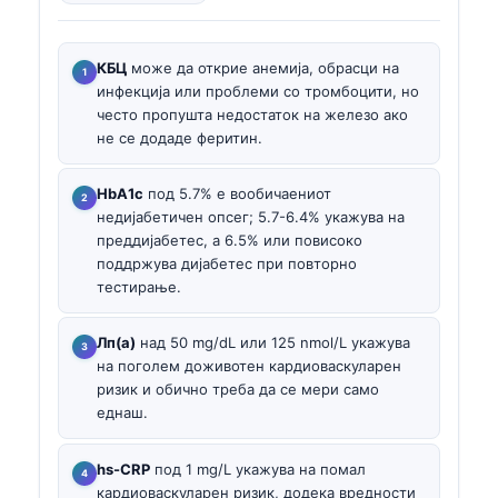
КБЦ
може да открие анемија, обрасци на
инфекција или проблеми со тромбоцити, но
често пропушта недостаток на железо ако
не се додаде феритин.
HbA1c
под 5.7% е вообичаениот
недијабетичен опсег; 5.7-6.4% укажува на
преддијабетес, а 6.5% или повисоко
поддржува дијабетес при повторно
тестирање.
Лп(а)
над 50 mg/dL или 125 nmol/L укажува
на поголем доживотен кардиоваскуларен
ризик и обично треба да се мери само
еднаш.
hs-CRP
под 1 mg/L укажува на помал
кардиоваскуларен ризик, додека вредности