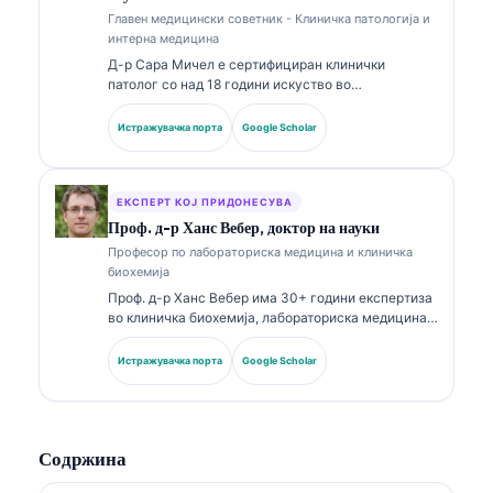
Главен медицински советник - Клиничка патологија и
интерна медицина
Д-р Сара Мичел е сертифициран клинички
патолог со над 18 години искуство во
лабораториска медицина и дијагностичка
анализа. Има специјализирани сертификати во
Истражувачка порта
Google Scholar
клиничка хемија и има објавено обемно за панели
со биомаркери и лабораториска анализа во
клиничката пракса.
ЕКСПЕРТ КОЈ ПРИДОНЕСУВА
Проф. д-р Ханс Вебер, доктор на науки
Професор по лабораториска медицина и клиничка
биохемија
Проф. д-р Ханс Вебер има 30+ години експертиза
во клиничка биохемија, лабораториска медицина и
истражување на биомаркери. Поранешен
претседател на Германското друштво за клиничка
Истражувачка порта
Google Scholar
хемија, тој се специјализира за анализа на
дијагностички панели, стандардизација на
биомаркери и лабораториска медицина
потпомогната со вештачка интелигенција.
Содржина