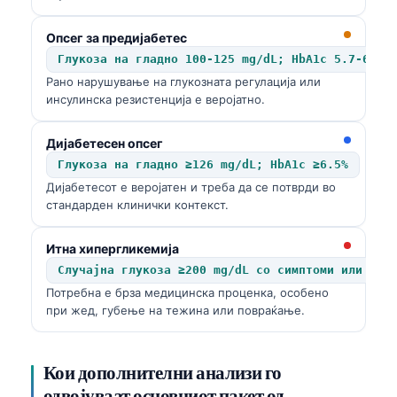
Опсег за предијабетес
Глукоза на гладно 100-125 mg/dL; HbA1c 5.7-6.4%
Рано нарушување на глукозната регулација или
инсулинска резистенција е веројатно.
Дијабетесен опсег
Глукоза на гладно ≥126 mg/dL; HbA1c ≥6.5%
Дијабетесот е веројатен и треба да се потврди во
стандарден клинички контекст.
Итна хипергликемија
Случајна глукоза ≥200 mg/dL со симптоми или глу
Потребна е брза медицинска проценка, особено
при жед, губење на тежина или повраќање.
Кои дополнителни анализи го
одвојуваат основниот пакет од