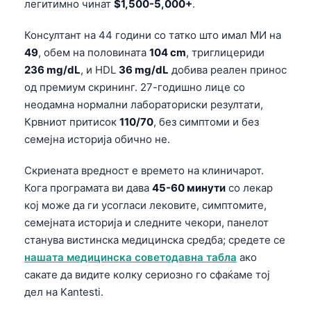
легитимно чинат
$1,500-5,000+
.
తెలుగు
Консултант на 44 години со татко што имал МИ на
मराठी
49
, обем на половината
104 cm
, триглицериди
اردو
236 mg/dL
, и HDL
36 mg/dL
добива реален принос
од премиум скрининг. 27-годишно лице со
বাংলা
неодамна нормални лабораториски резултати,
Shqip
Крвниот притисок
110/70
, без симптоми и без
Magyar
семејна историја обично не.
Slovenščina
Скриената вредност е времето на клиничарот.
한국어
Кога програмата ви дава
45-60 минути
со лекар
Polski
кој може да ги усогласи лековите, симптомите,
семејната историја и следните чекори, панелот
Lietuvių kalba
станува вистинска медицинска средба; средете се
Русский
нашата медицинска советодавна табла
ако
ქართული
сакате да видите колку сериозно го сфаќаме тој
дел на Kantesti.
Čeština