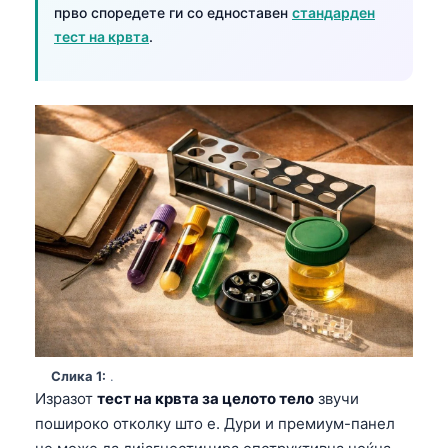
прво споредете ги со едноставен
стандарден
тест на крвта
.
Слика 1:
.
Изразот
тест на крвта за целото тело
звучи
пошироко отколку што е. Дури и премиум-панел