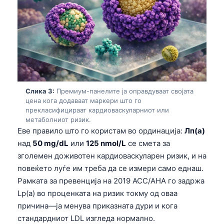
Слика 3:
Премиум-панелите ја оправдуваат својата
цена кога додаваат маркери што го
прекласифицираат кардиоваскуларниот или
метаболниот ризик.
Еве правило што го користам во ординација:
Лп(а)
над
50 mg/dL
или
125 nmol/L
се смета за
зголемен доживотен кардиоваскуларен ризик, и на
повеќето луѓе им треба да се измери само еднаш.
Рамката за превенција на 2019 ACC/AHA го задржа
Lp(a) во проценката на ризик токму од оваа
причина—ја менува приказната дури и кога
стандардниот LDL изгледа нормално.