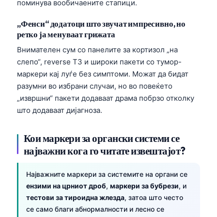
поминува вообичаените стапици.
„Фенси“ додатоци што звучат импресивно, но
ретко ја менуваат грижата
Внимателен сум со панелите за кортизол „на
слепо“, reverse T3 и широки пакети со тумор-
маркери кај луѓе без симптоми. Можат да бидат
разумни во избрани случаи, но во повеќето
„извршни“ пакети додаваат драма побрзо отколку
што додаваат дијагноза.
Кои маркери за органски системи се
најважни кога го читате извештајот?
Најважните маркери за системите на органи се
ензими на црниот дроб
,
маркери за бубрези
, и
тестови за тироидна жлезда
, затоа што често
се само благи абнормалности и лесно се