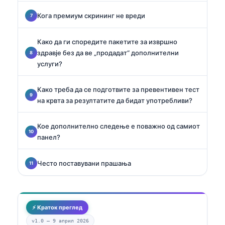
Кога премиум скрининг не вреди
Како да ги споредите пакетите за извршно
здравје без да ве „продадат“ дополнителни
услуги?
Како треба да се подготвите за превентивен тест
на крвта за резултатите да бидат употребливи?
Кое дополнително следење е поважно од самиот
панел?
Често поставувани прашања
⚡ Краток преглед
v1.0 —
9 април 2026