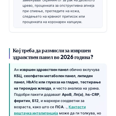
црево, проценката за опструктивна апнеја
при спиење, прегледите на кожа,
следењето на крвниот притисок или
проценката на коронарен калциум.
Кој треба да размисли за извршен
здравствен панел во 2026 година?
Ан
извршен здравствен панел
обично вклучува
КБЦ
,
сеопфатен метаболен панел
,
липиден
панел
,
HbA1c или глукоза на гладно
,
тестирање
на тироидна жлезда
, и често анализа на урина.
Подобри пакети додаваат
ApoB
,
Лп(а)
,
hs-CRP
,
феритин
,
Б12
, и маркери соодветни за
возраста, како што се
ПСА
. .,
Кантести
вештачка интелигенција
може да ги толкува, но