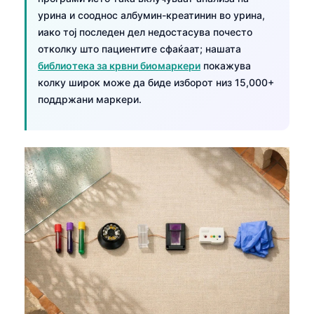
урина и сооднос албумин-креатинин во урина,
иако тој последен дел недостасува почесто
отколку што пациентите сфаќаат; нашата
библиотека за крвни биомаркери
покажува
колку широк може да биде изборот низ 15,000+
поддржани маркери.