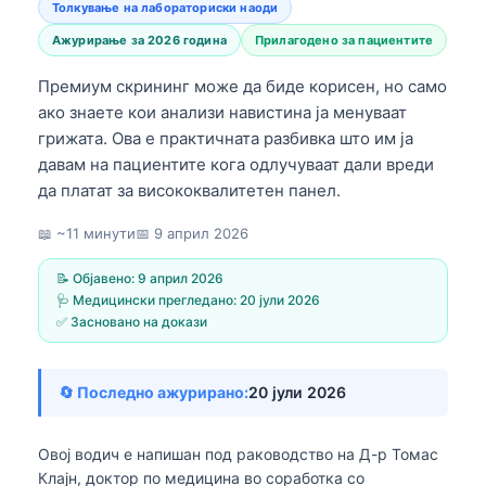
Толкување на лабораториски наоди
Ажурирање за 2026 година
Прилагодено за пациентите
Премиум скрининг може да биде корисен, но само
ако знаете кои анализи навистина ја менуваат
грижата. Ова е практичната разбивка што им ја
давам на пациентите кога одлучуваат дали вреди
да платат за висококвалитетен панел.
📖 ~11 минути
📅
9 април 2026
📝 Објавено:
9 април 2026
🩺 Медицински прегледано:
20 јули 2026
✅ Засновано на докази
🔄 Последно ажурирано:
20 јули 2026
Овој водич е напишан под раководство на
Д-р Томас
Клајн, доктор по медицина
во соработка со