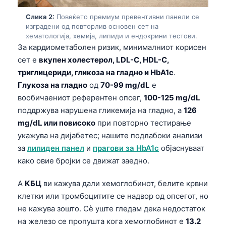
Слика 2:
Повеќето премиум превентивни панели се
изградени од повторлив основен сет на
хематологија, хемија, липиди и ендокрини тестови.
За кардиометаболен ризик, минималниот корисен
сет е
вкупен холестерол, LDL-C, HDL-C,
триглицериди, гликоза на гладно и HbA1c
.
Глукоза на гладно
од
70-99 mg/dL
е
вообичаениот референтен опсег,
100-125 mg/dL
поддржува нарушена гликемија на гладно, а
126
mg/dL или повисоко
при повторно тестирање
укажува на дијабетес; нашите подлабоки анализи
за
липиден панел
и
прагови за HbA1c
објаснуваат
како овие бројки се движат заедно.
A
КБЦ
ви кажува дали хемоглобинот, белите крвни
клетки или тромбоцитите се надвор од опсегот, но
не кажува зошто. Сè уште гледам дека недостаток
на железо се пропушта кога хемоглобинот е
13.2