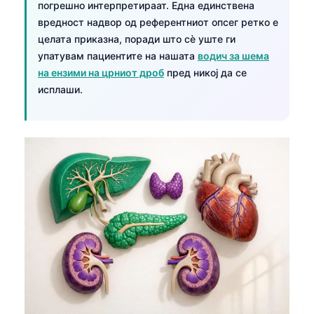
погрешно интерпретираат. Една единствена
вредност надвор од референтниот опсег ретко е
целата приказна, поради што сè уште ги
упатувам пациентите на нашата
водич за шема
на ензими на црниот дроб
пред никој да се
исплаши.