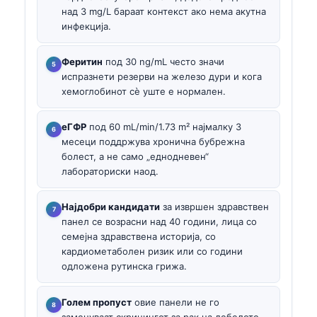
над 3 mg/L бараат контекст ако нема акутна
инфекција.
Феритин
под 30 ng/mL често значи
испразнети резерви на железо дури и кога
хемоглобинот сè уште е нормален.
еГФР
под 60 mL/min/1.73 m² најмалку 3
месеци поддржува хронична бубрежна
болест, а не само „еднодневен“
лабораториски наод.
Најдобри кандидати
за извршен здравствен
панел се возрасни над 40 години, лица со
семејна здравствена историја, со
кардиометаболен ризик или со години
одложена рутинска грижа.
Голем пропуст
овие панели не го
заменуваат скринингот за рак на дебелото