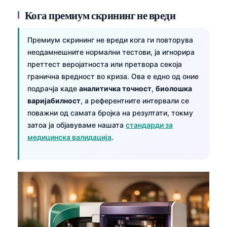
日本語
Кога премиум скрининг не вреди
Eesti
Azərbaycan dili
Премиум скрининг не вреди кога ги повторува
неодамнешните нормални тестови, ја игнорира
Bosanski
преттест веројатноста или претвора секоја
Svenska
гранична вредност во криза. Ова е едно од оние
подрачја каде
аналитичка точност
,
биолошка
Српски језик
варијабилност
, а референтните интервали се
Íslenska
поважни од самата бројка на резултати, токму
Հայերեն
затоа ја објавуваме нашата
стандарди за
медицинска валидација
.
Bahasa Indonesia
हिन्दी
Nederlands
Dansk
Български
فارسی