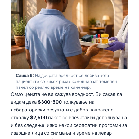
O‘zbekcha
Українська
አማርኛ
Kiswahili
ភាសាខ្មែរ
ဗမာစာ
ไทย
Слика 6:
Најдобрата вредност се добива кога
Tagalog
пациентите со висок ризик комбинираат темелен
Tiếng Việt
панел со реално време на клиничар.
Само цената не ви кажува вредност. Би сакал да
Bahasa Melayu
видам дека
$300-500
толкување на
മലയാളം
лабораториски резултати е добро направено,
отколку
$2,500
пакет со впечатливи дополнувања
ಕನ್ನಡ
и без следење, иако некои сеопфатни програми за
ગુજરાતી
извршни лица со снимања и време на лекар
தமிழ்