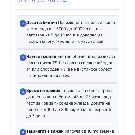
v1.0 —
12 април 2026 година
Доза на биотин
Производите за коса и нокти
често содржат 5000 до 10000 mcg, што
одговара на 5 до 10 mg и е доволно да
наруши многу тироидни имуноанализи.
Најчест модел
Биотин обично предизвикува
лажно низок TSH со лажно висок слободен
T4 или слободен T3, а не вистинска болест
на тироидната жлезда.
Време на прекин
Повеќето пациенти треба
да престанат со биотин 48 до 72 часа пред
тест за крв за тироидна жлезда; дозите на
рецепт од 100 до 300 mg може да бараат 5
до 7 дена.
Тајмингот е важен
Капсула од 10 mg земена