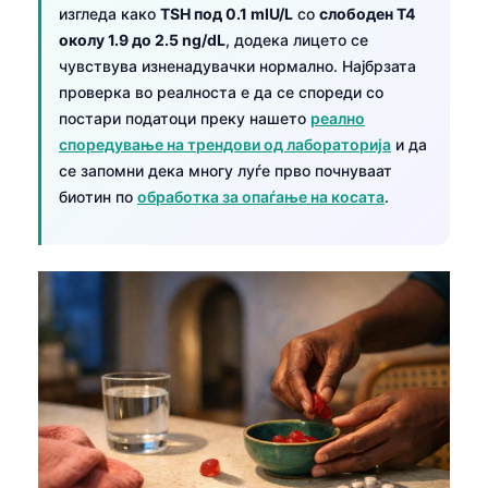
изгледа како
TSH под 0.1 mIU/L
со
слободен T4
околу 1.9 до 2.5 ng/dL
, додека лицето се
чувствува изненадувачки нормално. Најбрзата
проверка во реалноста е да се спореди со
постари податоци преку нашето
реално
споредување на трендови од лабораторија
и да
се запомни дека многу луѓе прво почнуваат
биотин по
обработка за опаѓање на косата
.
Norsk bokmål
Ślōnskŏ gŏdka