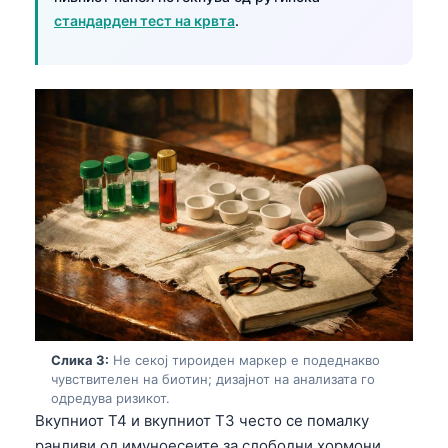
стандарден тест на крвта
.
Слика 3:
Не секој тироиден маркер е подеднакво
чувствителен на биотин; дизајнот на анализата го
одредува ризикот.
Вкупниот T4 и вкупниот T3 често се помалку
ранливи од имуноесеите за слободни хормони,