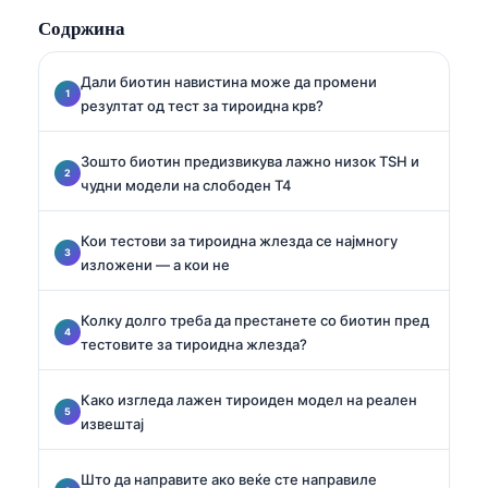
потпомогната со вештачка интелигенција.
Содржина
Дали биотин навистина може да промени
резултат од тест за тироидна крв?
Зошто биотин предизвикува лажно низок TSH и
чудни модели на слободен T4
Кои тестови за тироидна жлезда се најмногу
изложени — а кои не
Колку долго треба да престанете со биотин пред
тестовите за тироидна жлезда?
Како изгледа лажен тироиден модел на реален
извештај
Што да направите ако веќе сте направиле