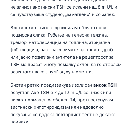
Gàidhlig
нејзиниот вистински TSH се искачи над 8 mIU/L и
Euskara
се чувствуваше студено, „замаглено“ и со запек.
Latviešu valoda
Вистинскиот хипертироидизам обично носи
Galego
поширока слика. Губење на телесна тежина,
অসমীয়া
тремор, нетолеранција на топлина, атријална
සිංහල
фибрилација, раст на ензимите на црниот дроб
или јасно позитивни антитела на рецепторот за
سنڌي
TSH ме прават многу помалку склон да го отфрлам
پښتو
резултатот како „шум“ од суплементи.
Биотин ретко предизвикува изолиран
висок TSH
Slovenčina
резултат. Ако TSH е 7 до 12 mIU/L со низок или
Hrvatski
ниско-нормален слободен T4, претпоставувам
вистински хипотироидизам или недоволно
Suomi
лекување сè додека повторниот тест не докаже
Қазақ тілі
поинаку.
Català