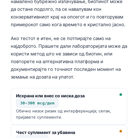
намалено бубрежно излачување, биотинот може
да остане подолго, па се навалувам кон
конзервативниот крај на опсегот и го повторувам
примерокот само кога времето е кристално јасно.
Ако тестот е итен, не се потпирајте само на
најдоброто. Прашете дали лабораторијата може да
користи метод што не зависи од биотин, или
повторете на алтернативна платформа и
документирајте го точниот последен момент на
земање на дозата на упатот.
Исхрана или внес со ниска доза
30-300 mcg/ден
Обично низок ризик од интерференција; сепак,
пријавете суплементи.
Чест суплемент за убавина