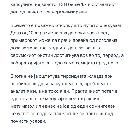
капсулите, нејзиното TSH беше 1.7 и останатиот
дел од панелот се нормализираше.
Времето е поважно отколку што луѓето очекуваат.
Доза од 10 mg земена два до осум часа пред
примерокот може да пречи повеќе од поголема
доза земена претходниот ден, затоа што
серумскиот биотин достигнува врв во тој период, а
лабораторијата ја гледа само хемијата пред него.
Биотин не ја оштетува тироидната жлезда при
вообичаени дози на суплементи; проблемот е
аналитички, а не токсичен. Практичниот потег е
едноставен: не менувајте левотироксин,
метимазол или внес на јод од еден сомнителен
резултат сè додека панелот не се повтори под
почисти услови.