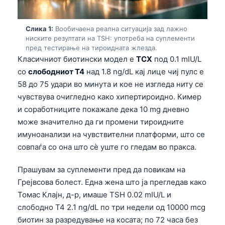
Слика 1:
Вообичаена реална ситуација зад лажно
ниските резултати на TSH: употреба на суплементи
пред тестирање на тироидната жлезда.
Класичниот биотински модел е
ТСХ
под 0.1 mIU/L
со
слободниот T4
над 1.8 ng/dL кај лице чиј пулс е
58 до 75 удари во минута и кое не изгледа ниту се
чувствува очигледно како хипертироидно. Кимер
и соработниците покажале дека 10 mg дневно
може значително да ги промени тироидните
имуноанализи на чувствителни платформи, што се
совпаѓа со она што сè уште го гледам во пракса.
Прашувам за суплементи пред да повикам на
Грејвсова болест. Една жена што ја прегледав како
Томас Клајн, д-р, имаше TSH 0.02 mIU/L и
слободно T4 2.1 ng/dL по три недели од 10000 mcg
биотин за разредување на косата; по 72 часа без