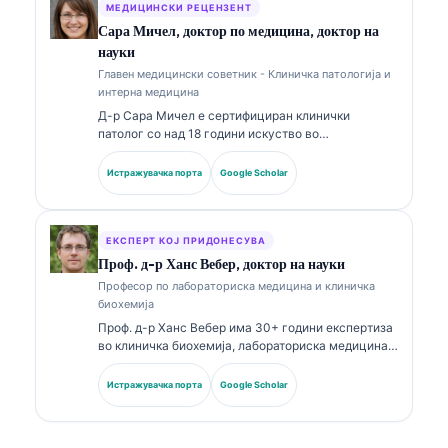
дијагностика во рамките на лабораториската
МЕДИЦИНСКИ РЕЦЕНЗЕНТ
медицина.
Сара Мичел, доктор по медицина, доктор на
науки
Главен медицински советник - Клиничка патологија и
интерна медицина
Д-р Сара Мичел е сертифициран клинички
патолог со над 18 години искуство во
лабораториска медицина и дијагностичка
анализа. Има специјализирани сертификати во
Истражувачка порта
Google Scholar
клиничка хемија и има објавено обемно за панели
со биомаркери и лабораториска анализа во
клиничката пракса.
ЕКСПЕРТ КОЈ ПРИДОНЕСУВА
Проф. д-р Ханс Вебер, доктор на науки
Професор по лабораториска медицина и клиничка
биохемија
Проф. д-р Ханс Вебер има 30+ години експертиза
во клиничка биохемија, лабораториска медицина и
истражување на биомаркери. Поранешен
претседател на Германското друштво за клиничка
Истражувачка порта
Google Scholar
хемија, тој се специјализира за анализа на
дијагностички панели, стандардизација на
биомаркери и лабораториска медицина