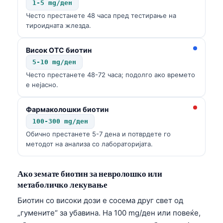
1-5 mg/ден
Често престанете 48 часа пред тестирање на
тироидната жлезда.
Висок OTC биотин
5-10 mg/ден
Често престанете 48-72 часа; подолго ако времето
е нејасно.
Фармаколошки биотин
100-300 mg/ден
Обично престанете 5-7 дена и потврдете го
методот на анализа со лабораторијата.
Ако земате биотин за невролошко или
метаболичко лекување
Биотин со високи дози е сосема друг свет од
„гумените“ за убавина. На 100 mg/ден или повеќе,