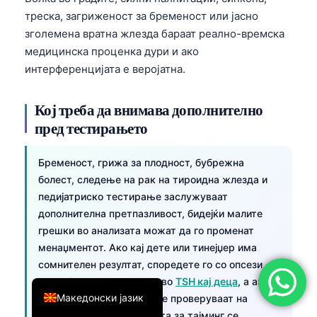
треска, загриженост за бременост или јасно
简体中文
зголемена вратна жлезда бараат реално-времска
Română
медицинска проценка дури и ако
Türkçe
интерференцијата е веројатна.
Ελληνικά
Кој треба да внимава дополнително
Português
пред тестирањето
Español
Italiano
Бременост, грижа за плодност, бубрежна
болест, следење на рак на тироидна жлезда и
עִבְרִית
педијатриско тестирање заслужуваат
Français
дополнителна претпазливост, бидејќи малите
العربية
грешки во анализата можат да го променат
менаџментот. Ако кај дете или тинејџер има
Deutsch
сомнителен резултат, споредете го со опсези
English
специфични за возраста во
TSH кај деца
, а ако
Македонски јазик
хормоните за плодност се проверуваат на
истата посета, прашањата за тајминг се