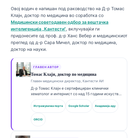
Овој водич е напишан под раководство на
Д-р Томас
Клајн, доктор по медицина
во соработка со
Медицински советодавен одбор за вештачка
интелигенција „Кантести“
, вклучувајќи ги
придонесите од проф. д-р Ханс Вебер и медицинскиот
преглед од д-р Сара Мичел, доктор по медицина,
доктор на науки.
ГЛАВЕН АВТОР
Томас Клајн, доктор по медицина
Главен медицински директор, Кантести АИ
Д-р Томас Клајн е сертифициран клинички
хематолог и интернист со над 15 години искуство
во лабораториска медицина и клиничка анализа
потпомогната со ВИ. Како главен медицински
Истражувачка порта
Google Scholar
Академија.еду
директор во Kantesti AI, тој обезбедува клинички
надзор над медицинската точност на
ORCID
сопственичката невронска мрежа. Д-р Клајн има
објавено обемно на теми поврзани со
интерпретација на биомаркери и лабораториска