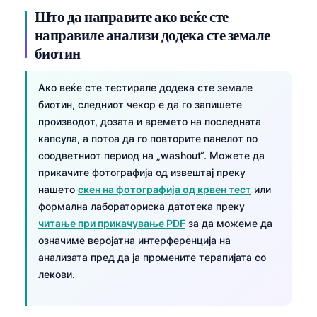
O‘zbekcha
Што да направите ако веќе сте
направиле анализи додека сте земале
Українська
биотин
አማርኛ
Kiswahili
Ако веќе сте тестирале додека сте земале
ភាសាខ្មែរ
биотин, следниот чекор е да го запишете
производот, дозата и времето на последната
ဗမာစာ
капсула, а потоа да го повторите панелот по
ไทย
соодветниот период на „washout“. Можете да
прикачите фотографија од извештај преку
Tagalog
нашето
скен на фотографија од крвен тест
или
Tiếng Việt
формална лабораториска датотека преку
Bahasa Melayu
читање при прикачување PDF
за да можеме да
означиме веројатна интерференција на
മലയാളം
анализата пред да ја промените терапијата со
ಕನ್ನಡ
лекови.
ગુજરાતી
தமிழ்