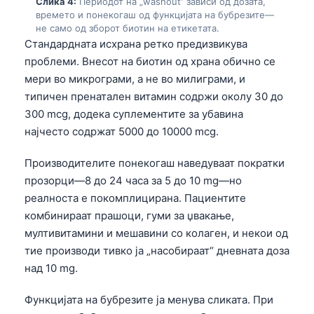
Слика 4:
Периодот на „washout“ зависи од дозата,
времето и понекогаш од функцијата на бубрезите—
не само од зборот биотин на етикетата.
Стандардната исхрана ретко предизвикува
проблеми. Внесот на биотин од храна обично се
мери во микрограми, а не во милиграми, и
типичен пренатален витамин содржи околу 30 до
300 mcg, додека суплементите за убавина
најчесто содржат 5000 до 10000 mcg.
Производителите понекогаш наведуваат пократки
прозорци—8 до 24 часа за 5 до 10 mg—но
реалноста е покомплицирана. Пациентите
комбинираат прашоци, гуми за џвакање,
мултивитамини и мешавини со колаген, и некои од
тие производи тивко ја „насобираат“ дневната доза
над 10 mg.
Функцијата на бубрезите ја менува сликата. При