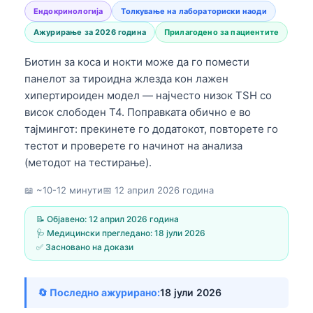
Ендокринологија
Толкување на лабораториски наоди
Ажурирање за 2026 година
Прилагодено за пациентите
Биотин за коса и нокти може да го помести
панелот за тироидна жлезда кон лажен
хипертироиден модел — најчесто низок TSH со
висок слободен T4. Поправката обично е во
тајмингот: прекинете го додатокот, повторете го
тестот и проверете го начинот на анализа
(методот на тестирање).
📖 ~10-12 минути
📅
12 април 2026 година
📝 Објавено:
12 април 2026 година
🩺 Медицински прегледано:
18 јули 2026
✅ Засновано на докази
🔄 Последно ажурирано:
18 јули 2026