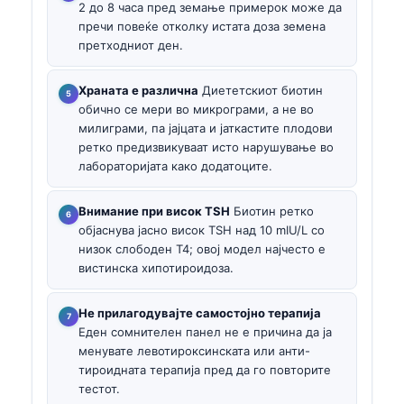
2 до 8 часа пред земање примерок може да
пречи повеќе отколку истата доза земена
претходниот ден.
Храната е различна
Диететскиот биотин
обично се мери во микрограми, а не во
милиграми, па јајцата и јаткастите плодови
ретко предизвикуваат исто нарушување во
лабораторијата како додатоците.
Внимание при висок TSH
Биотин ретко
објаснува јасно висок TSH над 10 mIU/L со
низок слободен T4; овој модел најчесто е
вистинска хипотироидоза.
Не прилагодувајте самостојно терапија
Еден сомнителен панел не е причина да ја
менувате левотироксинската или анти-
тироидната терапија пред да го повторите
тестот.