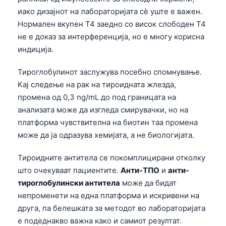
иако дизајнот на лабораторијата сè уште е важен.
Нормален вкупен T4 заедно со висок слободен T4
не е доказ за интерференција, но е многу корисна
индиција.
Тироглобулинот заслужува посебно спомнување.
Кај следење на рак на тироидната жлезда,
промена од 0,3 ng/mL до под границата на
анализата може да изгледа смирувачки, но на
платформа чувствителна на биотин таа промена
може да ја одразува хемијата, а не биологијата.
Тироидните антитела се покомплицирани отколку
што очекуваат пациентите.
Анти-ТПО
и
анти-
тироглобулински антитела
може да бидат
непроменети на една платформа и искривени на
друга, па белешката за методот во лабораторијата
е подеднакво важна како и самиот резултат.