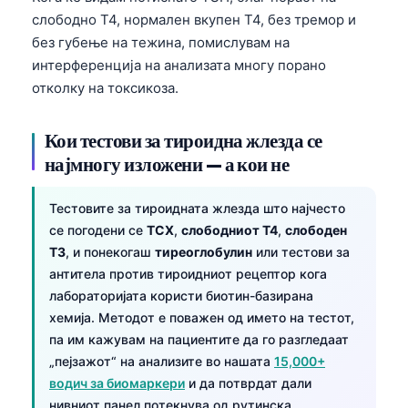
слободно T4, нормален вкупен T4, без тремор и
без губење на тежина, помислувам на
интерференција на анализата многу порано
отколку на токсикоза.
Кои тестови за тироидна жлезда се
најмногу изложени — а кои не
Тестовите за тироидната жлезда што најчесто
се погодени се
ТСХ
,
слободниот T4
,
слободен
T3
, и понекогаш
тиреоглобулин
или тестови за
антитела против тироидниот рецептор кога
лабораторијата користи биотин-базирана
хемија. Методот е поважен од името на тестот,
па им кажувам на пациентите да го разгледаат
„пејзажот“ на анализите во нашата
15,000+
водич за биомаркери
и да потврдат дали
нивниот панел потекнува од рутинска