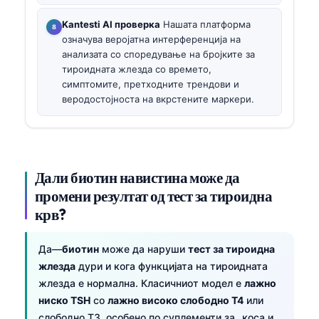
Kantesti AI проверка
Нашата платформа
означува веројатна интерференција на
анализата со споредување на бројките за
тироидната жлезда со времето,
симптомите, претходните трендови и
веродостојноста на вкрстените маркери.
Дали биотин навистина може да
промени резултат од тест за тироидна
крв?
Да—
биотин
може да наруши
тест за тироидна
жлезда
дури и кога функцијата на тироидната
жлезда е нормална. Класичниот модел е
лажно
ниско TSH
со
лажно високо слободно T4
или
слободно T3, особено по суплементи за „коса и