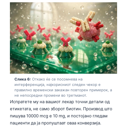
తెలుగు
मराठी
اردو
বাংলা
Shqip
Magyar
Slovenščina
한국어
Слика 6:
Откако ќе се посомнева на
Polski
интерференција, најкорисниот следен чекор е
правилно временски закажан повторен примерок, а
Lietuvių kalba
не непосредни промени во третманот.
Испратете му на вашиот лекар точни детали од
Русский
етикетата, не само зборот биотин. Производ што
ქართული
пишува 10000 mcg е 10 mg, и постојано гледам
Čeština
пациенти да ја пропуштаат оваа конверзија.