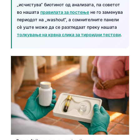
„исчистува“ биотинот од анализата, па советот
во нашата
правилата за постење
не го заменува
периодот на „washout“, а сомнителните панели
сè уште може да се разгледаат преку нашата
толкување на крвна слика за тироидни тестови
.