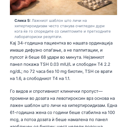
Frysk
Esperanto
Слика 5:
Лажниот шаблон што личи на
Беларуская мова
хипертироидизам често станува очигледен дури
кога ќе го споредите со симптомите и претходните
Татар теле
лабораториски резултати.
Кај 34-годишна пациентка во нашата ординација
Кыргызча
имаше дифузно опаѓање, а не палпитации, и
ئۇيغۇرچە
пулсот ѝ беше 68 удари во минута. Нејзиниот
Cebuano
панел покажа TSH 0.03 mIU/L и слободен T4 2.2
ng/dL; по 72 часа без 10 mg биотин, TSH се врати
Basa Jawa
на 1.6, а слободниот T4 на 1.1.
ພາສາລາວ
Монгол
Го видов и спротивниот клинички пропуст—
промени во дозата на левотироксин врз основа на
Afrikaans
лажен шаблон што личи на хипертироидизам. Една
العربية المغربية
61-годишна жена со години беше стабилна на 100
Occitan
mcg, а потоа дозата ѝ беше намалена по панел
изобличен од биотин; шест недели подоцна