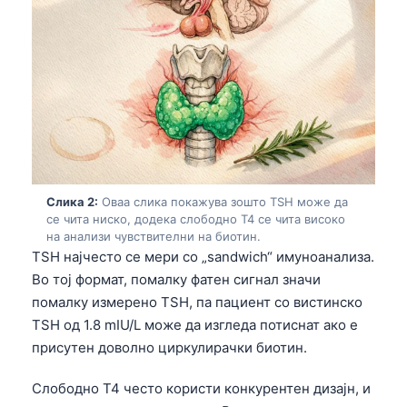
Слика 2:
Оваа слика покажува зошто TSH може да
се чита ниско, додека слободно T4 се чита високо
на анализи чувствителни на биотин.
TSH најчесто се мери со „sandwich“ имуноанализa.
Во тој формат, помалку фатен сигнал значи
помалку измерено TSH, па пациент со вистинско
TSH од 1.8 mIU/L може да изгледа потиснат ако е
присутен доволно циркулирачки биотин.
Слободно T4 често користи конкурентен дизајн, и