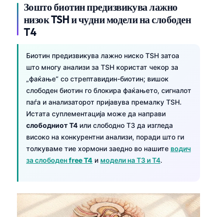
Зошто биотин предизвикува лажно
низок TSH и чудни модели на слободен
T4
Биотин предизвикува лажно ниско TSH затоа
што многу анализи за TSH користат чекор за
„фаќање“ со стрептавидин-биотин; вишок
слободен биотин го блокира фаќањето, сигналот
паѓа и анализаторот пријавува премалку TSH.
Истата суплементација може да направи
слободниот T4
или слободно T3 да изгледа
високо на конкурентни анализи, поради што ги
толкуваме тие хормони заедно во нашите
водич
за слободен
free T4
и
модели на T3 и T4
.