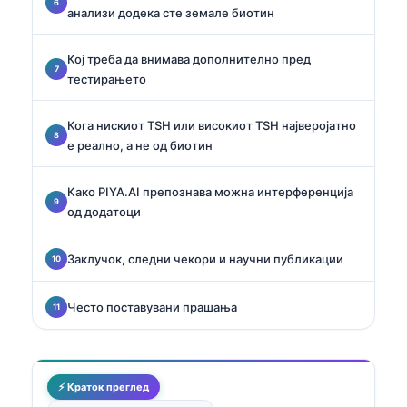
анализи додека сте земале биотин
Кој треба да внимава дополнително пред
тестирањето
Кога нискиот TSH или високиот TSH најверојатно
е реално, а не од биотин
Како PIYA.AI препознава можна интерференција
од додатоци
Заклучок, следни чекори и научни публикации
Често поставувани прашања
⚡ Краток преглед