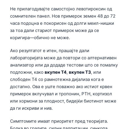
日本語
Не прилагодувајте самостојно левотироксин од
Eesti
сомнителен панел. Нов примерок земен 48 до 72
Azərbaycan dili
часа подоцна е покорисен од долги меил-нишки
за тоа дали стариот примерок може да се
Bosanski
коригира—обично не може.
Svenska
Ако резултатот е итен, прашајте дали
Српски језик
лабораторијата може да повтори со алтернативен
Íslenska
анализатор или да додаде тестови што се помалку
Հայերեն
подложни, како
вкупен T4
,
вкупен T3
, или
Bahasa Indonesia
слободен T4 со рамнотежна дијализа кога е
достапно. Ова е уште поважно ако истиот крвен
हिन्दी
примерок вклучувал и тропонин, PTH, кортизол
Nederlands
или хормони за плодност, бидејќи биотинот може
Dansk
да ги искриви и нив.
Български
Симптомите имаат приоритет пред теоријата.
فارسی
Болка во градите, силни палпитации, синкопа,