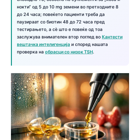
нокти“ од 5 до 10 mg земени во претходните 8
до 24 часа; повеќето пациенти треба да
паузираат со биотин 48 до 72 часа пред
тестирањето, а сè што е повеќе од тоа
заслужува внимателен втор поглед во
Кантести
вештачка интелигенција
и според нашата
проверка на
обрасци со низок TSH
.