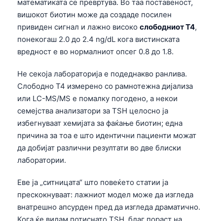
математиката се превртува. Во таа поставеност,
вишокот биотин може да создаде посилен
привиден сигнал и лажно високо
слободниот T4
,
понекогаш 2.0 до 2.4 ng/dL кога вистинската
вредност е во нормалниот опсег 0.8 до 1.8.
Не секоја лабораторија е подеднакво ранлива.
Слободно T4 измерено со рамнотежна дијализа
или LC-MS/MS е помалку погодено, а некои
семејства анализатори за TSH целосно ја
избегнуваат хемијата за фаќање биотин; една
причина за тоа е што идентични пациенти можат
да добијат различни резултати во две блиски
лаборатории.
Еве ја „ситницата“ што повеќето статии ја
прескокнуваат: лажниот модел може да изгледа
внатрешно апсурден пред да изгледа драматично.
Кога ќе видам потиснато TSH, благ пораст на