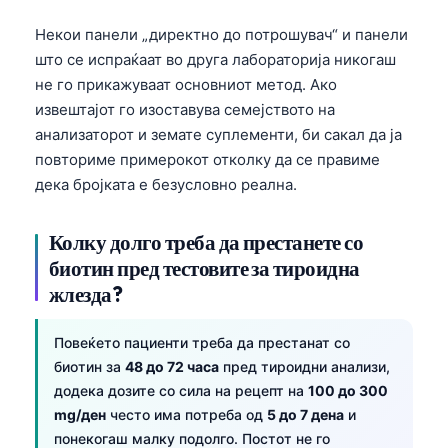
Некои панели „директно до потрошувач“ и панели
што се испраќаат во друга лабораторија никогаш
не го прикажуваат основниот метод. Ако
извештајот го изоставува семејството на
анализаторот и земате суплементи, би сакал да ја
повториме примерокот отколку да се правиме
дека бројката е безусловно реална.
Колку долго треба да престанете со
биотин пред тестовите за тироидна
жлезда?
Повеќето пациенти треба да престанат со
биотин за
48 до 72 часа
пред тироидни анализи,
додека дозите со сила на рецепт на
100 до 300
mg/ден
често има потреба од
5 до 7 дена
и
понекогаш малку подолго. Постот не го