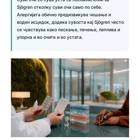
Gàidhlig
Sjögren отколку суви очи само по себе.
Euskara
Алергијата обично предизвикува чешање и
Latviešu valoda
воден исцедок, додека сувоста кај Sjögren често
се чувствува како пескање, печење, леплива и
Galego
упорна и во очите и во устата.
অসমীয়া
සිංහල
سنڌي
پښتو
Slovenčina
Hrvatski
Suomi
Қазақ тілі
Català