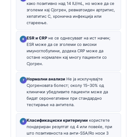
како позитивно над 14 IU/mL, но може да се
зголеми кај Сјогрен, ревматоиден артритис,
хепатитис C, хронична инфекција или
стареење.
ESR и CRP
не се однесуваат на ист начин;
ESR може да се зголеми со високи
имуноглобулини, додека CRP може да
остане нормален кај многу пациенти со
Сјогрен.
Нормални анализи
Не ја исклучувајте
Сјогреновата болест; околу 15–30% од
клинички убедливите пациенти може да
бидат серонегативни при стандардно
тестирање на антитела.
Класификациски критериуми
користете
пондериран резултат од 4 или повеќе, при
што позитивноста на анти-SSA/Ro носи 3