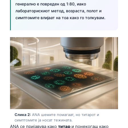
генерално е повреден од 1:80, иако
лабораторискиот метод, возраста, полот и
симптомите влијаат на тоа како го толкувам.
Слика 2:
ANA шемите помагаат, но титарот и
симптомите ја носат тежината.
ANA се пријавува како
титар
и понекогаш како