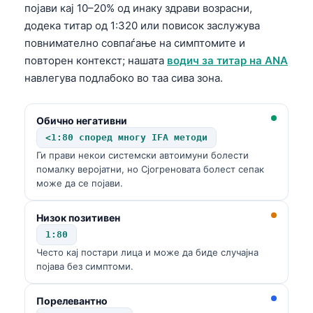
појави кај 10–20% од инаку здрави возрасни,
додека титар од 1:320 или повисок заслужува
повнимателно совпаѓање на симптомите и
повторен контекст; нашата
водич за титар на ANA
навлегува подлабоко во таа сива зона.
Обично негативни
<1:80 според многу IFA методи
Ги прави некои системски автоимуни болести
помалку веројатни, но Сјогреновата болест сепак
може да се појави.
Низок позитивен
1:80
Често кај постари лица и може да биде случајна
појава без симптоми.
Порелевантно