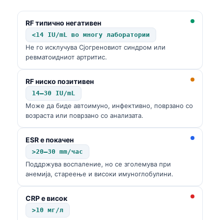
RF типично негативен
<14 IU/mL во многу лаборатории
Не го исклучува Сјогреновиот синдром или
ревматоидниот артритис.
RF ниско позитивен
14–30 IU/mL
Може да биде автоимуно, инфективно, поврзано со
возраста или поврзано со анализата.
ESR е покачен
>20–30 mm/час
Поддржува воспаление, но се зголемува при
анемија, стареење и високи имуноглобулини.
CRP е висок
>10 мг/л