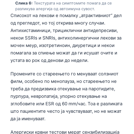
Слика 6:
Текстурата на симптомите помага да се
O‘zbekcha
разликува алергија од автоимуна сувост.
Українська
Списокот на лекови е помалку „атрактивниот“ дел
од прегледот, но тој открива многу случаи.
አማርኛ
Антихистаминици, трициклични антидепресиви,
Kiswahili
некои SSRIs и SNRIs, антихолинергични лекови за
ភាសាខ្មែរ
мочен меур, изотретиноин, диуретици и некои
помагала за спиење можат да ги исушат очите и
ဗမာစာ
устата во рок од денови до недели.
ไทย
Промените со стареењето го менуваат солзниот
Tagalog
филм, особено по менопауза, но стареењето не
Tiếng Việt
треба да предизвика отекување на паротидите,
Bahasa Melayu
пурпура, невропатија, упорно отекување на
മലയാളം
зглобовите или ESR од 60 mm/час. Тоа е разликата
што пациентите често ја чувствуваат, но не можат
ಕನ್ನಡ
да ја именуваат.
ગુજરાતી
Алергиски крвни тестови мерат сензибилизација
தமிழ்