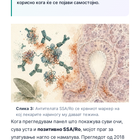
корисно кога ќе се појави самостојно.
Слика 3:
Антителата SSA/Ro се крвниот маркер на
кој лекарите најмногу му даваат тежина.
Кога прегледувам панел што покажува суви очи,
сува уста и
позитивно SSA/Ro
, мојот праг за
упатување нагло се намалува. Прегледот од 2018