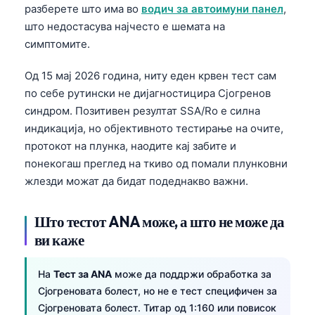
разберете што има во
водич за автоимуни панел
,
што недостасува најчесто е шемата на
симптомите.
Од 15 мај 2026 година, ниту еден крвен тест сам
по себе рутински не дијагностицира Сјогренов
синдром. Позитивен резултат SSA/Ro е силна
индикација, но објективното тестирање на очите,
протокот на плунка, наодите кај забите и
понекогаш преглед на ткиво од помали плунковни
жлезди можат да бидат подеднакво важни.
Што тестот ANA може, а што не може да
ви каже
На
Тест за ANA
може да поддржи обработка за
Сјогреновата болест, но не е тест специфичен за
Сјогреновата болест. Титар од 1:160 или повисок