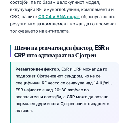
состојби, па го барам целокупниот модел,
вклучувајќи RF, имуноглобулини, комплементи и
CBC; нашите
C3 C4 и ANA водат
објаснува зошто
резултатите за комплемент можат да го променат
толкувањето на антителата.
Шеми на ревматоиден фактор, ESR и
CRP што одговараат на Сјогрен
Ревматоиден фактор
, ESR и CRP можат да го
поддржат Сјогреновиот синдром, но не се
специфични. RF често се означува над 14 IU/mL,
ESR најчесто е над 20–30 mm/час во
воспалителни состојби, а CRP може да остане
нормален дури и кога Сјогреновиот синдром е
активен.