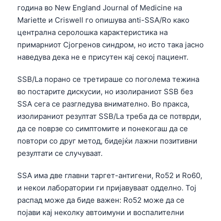
година во New England Journal of Medicine на
Mariette и Criswell го опишува anti-SSA/Ro како
централна серолошка карактеристика на
примарниот Сјогренов синдром, но исто така јасно
наведува дека не е присутен кај секој пациент.
SSB/La порано се третираше со поголема тежина
во постарите дискусии, но изолираниот SSB без
SSA сега се разгледува внимателно. Во пракса,
изолираниот резултат SSB/La треба да се потврди,
да се поврзе со симптомите и понекогаш да се
повтори со друг метод, бидејќи лажни позитивни
резултати се случуваат.
SSA има две главни таргет-антигени, Ro52 и Ro60,
и некои лаборатории ги пријавуваат одделно. Тој
распад може да биде важен: Ro52 може да се
појави кај неколку автоимуни и воспалителни