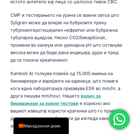
истото антитело кај лице со целосно тивок CBC.
简体中文
CMP и тестирањето на урина се важни затоа што
Română
Sjögren може да влијае на бубрезите преку
Türkçe
тубулоинтерстицијален нефритис или бубрежна
Ελληνικά
тубуларна ацидоза. Ниско CO2/бикарбонат,
промени во калиум или уринарна pH што останува
Português
висока може да биде рана индиција, дури и пред
Español
да се покачи креатининот.
Italiano
Kantesti AI толкува повеќе од 15,000 имиња на
עִבְרִית
биомаркери и варијанти на единици, што помага
Français
кога една лабораторија пријавува ESR во mm/hr, а
друга пишува mm/hour. Нашето
водич за
العربية
биомаркери за крвни тестови
е корисно ако
Deutsch
вашиот извештај користи кратенки што го прават
English
делот за автоимуни болести да изгледа како
азбука.
Македонски јазик