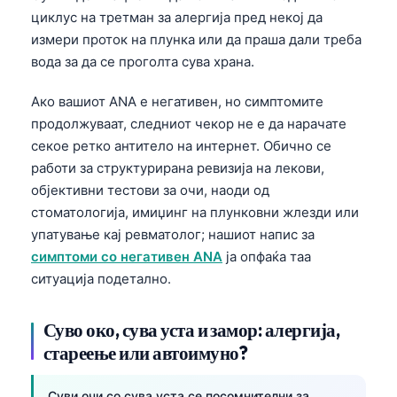
циклус на третман за алергија пред некој да
Frysk
измери проток на плунка или да праша дали треба
Esperanto
вода за да се проголта сува храна.
Беларуская мова
Ако вашиот ANA е негативен, но симптомите
Татар теле
продолжуваат, следниот чекор не е да нарачате
Кыргызча
секое ретко антитело на интернет. Обично се
ئۇيغۇرچە
работи за структурирана ревизија на лекови,
објективни тестови за очи, наоди од
Cebuano
стоматологија, имиџинг на плунковни жлезди или
Basa Jawa
упатување кај ревматолог; нашиот напис за
ພາສາລາວ
симптоми со негативен ANA
ја опфаќа таа
ситуација подетално.
Монгол
Afrikaans
Суво око, сува уста и замор: алергија,
العربية المغربية
стареење или автоимуно?
Occitan
Суви очи со сува уста се посомнителни за