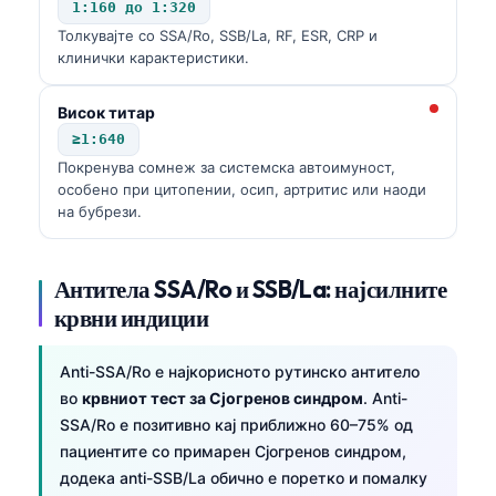
1:160 до 1:320
Толкувајте со SSA/Ro, SSB/La, RF, ESR, CRP и
клинички карактеристики.
Висок титар
≥1:640
Покренува сомнеж за системска автоимуност,
особено при цитопении, осип, артритис или наоди
на бубрези.
Антитела SSA/Ro и SSB/La: најсилните
крвни индиции
Anti-SSA/Ro е најкорисното рутинско антитело
во
крвниот тест за Сјогренов синдром
. Anti-
SSA/Ro е позитивно кај приближно 60–75% од
пациентите со примарен Сјогренов синдром,
додека anti-SSB/La обично е поретко и помалку