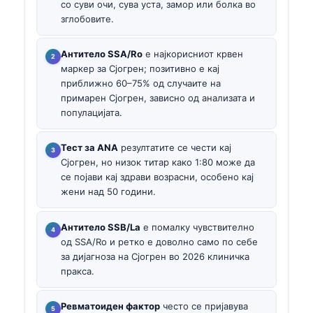
со суви очи, сува уста, замор или болка во
зглобовите.
Антитело SSA/Ro
е најкорисниот крвен
маркер за Сјогрен; позитивно е кај
приближно 60–75% од случаите на
примарен Сјогрен, зависно од анализата и
популацијата.
Тест за ANA
резултатите се чести кај
Сјогрен, но низок титар како 1:80 може да
се појави кај здрави возрасни, особено кај
жени над 50 години.
Антитело SSB/La
е помалку чувствително
од SSA/Ro и ретко е доволно само по себе
за дијагноза на Сјогрен во 2026 клиничка
пракса.
Ревматоиден фактор
често се пријавува