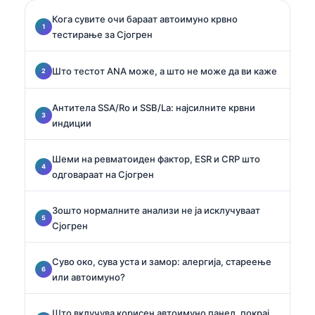
Кога сувите очи бараат автоимуно крвно
тестирање за Сјогрен
Што тестот ANA може, а што не може да ви каже
Антитела SSA/Ro и SSB/La: најсилните крвни
индиции
Шеми на ревматоиден фактор, ESR и CRP што
одговараат на Сјогрен
Зошто нормалните анализи не ја исклучуваат
Сјогрен
Суво око, сува уста и замор: алергија, стареење
или автоимуно?
Што вклучува корисен автоимуно панел, покрај