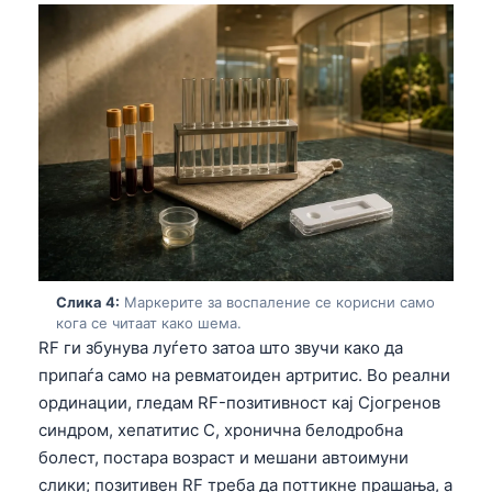
Слика 4:
Маркерите за воспаление се корисни само
кога се читаат како шема.
RF ги збунува луѓето затоа што звучи како да
припаѓа само на ревматоиден артритис. Во реални
ординации, гледам RF-позитивност кај Сјогренов
синдром, хепатитис C, хронична белодробна
болест, постара возраст и мешани автоимуни
слики; позитивен RF треба да поттикне прашања, а