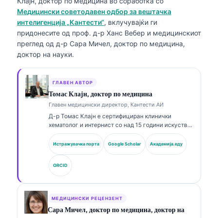
Клајн, доктор по медицина
во соработка со
Медицински советодавен одбор за вештачка
интелигенција „Кантести“
, вклучувајќи ги
придонесите од проф. д-р Ханс Вебер и медицинскиот
преглед од д-р Сара Мичел, доктор по медицина,
доктор на науки.
ГЛАВЕН АВТОР
Томас Клајн, доктор по медицина
Главен медицински директор, Кантести АИ
Д-р Томас Клајн е сертифициран клинички
хематолог и интернист со над 15 години искуство
во лабораториска медицина и клиничка анализа
потпомогната со ВИ. Како главен медицински
Истражувачка порта
Google Scholar
Академија.еду
директор во Kantesti AI, тој обезбедува клинички
надзор над медицинската точност на
ORCID
сопственичката невронска мрежа. Д-р Клајн има
објавено обемно на теми поврзани со
интерпретација на биомаркери и лабораториска
дијагностика во рамките на лабораториската
МЕДИЦИНСКИ РЕЦЕНЗЕНТ
медицина.
Сара Мичел, доктор по медицина, доктор на