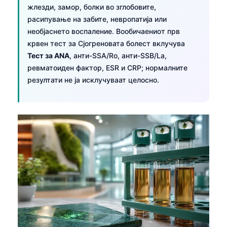
жлезди, замор, болки во зглобовите,
расипување на забите, невропатија или
необјаснето воспаление. Вообичаениот прв
крвен тест за Сјогреновата болест вклучува
Тест за ANA
, анти-SSA/Ro, анти-SSB/La,
ревматоиден фактор, ESR и CRP; нормалните
резултати не ја исклучуваат целосно.