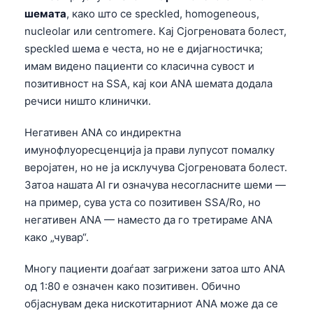
шемата
, како што се speckled, homogeneous,
nucleolar или centromere. Кај Сјогреновата болест,
speckled шема е честа, но не е дијагностичка;
имам видено пациенти со класична сувост и
позитивност на SSA, кај кои ANA шемата додала
речиси ништо клинички.
Негативен ANA со индиректна
имунофлуоресценција ја прави лупусот помалку
веројатен, но не ја исклучува Сјогреновата болест.
Затоа нашата AI ги означува несогласните шеми —
на пример, сува уста со позитивен SSA/Ro, но
негативен ANA — наместо да го третираме ANA
како „чувар“.
Многу пациенти доаѓаат загрижени затоа што ANA
од 1:80 е означен како позитивен. Обично
објаснувам дека нискотитарниот ANA може да се