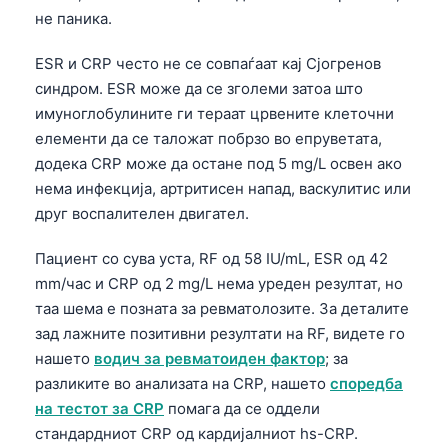
не паника.
ESR и CRP често не се совпаѓаат кај Сјогренов
синдром. ESR може да се зголеми затоа што
имуноглобулините ги тераат црвените клеточни
елементи да се таложат побрзо во епруветата,
додека CRP може да остане под 5 mg/L освен ако
нема инфекција, артритисен напад, васкулитис или
друг воспалителен двигател.
Пациент со сува уста, RF од 58 IU/mL, ESR од 42
mm/час и CRP од 2 mg/L нема уреден резултат, но
таа шема е позната за ревматолозите. За деталите
зад лажните позитивни резултати на RF, видете го
нашето
водич за ревматоиден фактор
; за
разликите во анализата на CRP, нашето
споредба
на тестот за CRP
помага да се оддели
стандардниот CRP од кардијалниот hs-CRP.