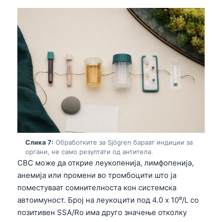
日本語
Eesti
Azərbaycan dili
Bosanski
Svenska
Српски језик
Íslenska
Հայերեն
Bahasa Indonesia
Слика 7:
Обработките за Sjögren бараат индиции за
органи, не само резултати од антитела.
हिन्दी
CBC може да открие леукопенија, лимфопенија,
Nederlands
анемија или промени во тромбоцити што ја
Dansk
поместуваат сомнителноста кон системска
автоимуност. Број на леукоцити под 4.0 x 10⁹/L со
Български
позитивен SSA/Ro има друго значење отколку
فارسی