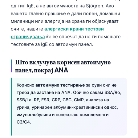
од тип IgE, а не автоимуноста на Sjögren. Ако
తెలుగు
вашето главно прашање е дали полен, домашни
मराठी
миленици или алергија на храна ги објаснуваат
очите, нашите
алергиски крвни тестови
اردو
ограничувања
ќе ве спречат да не ги помешате
বাংলা
тестовите за IgE со автоимун панел.
Shqip
Magyar
Што вклучува корисен автоимуно
панел, покрај ANA
Slovenščina
한국어
Корисно
автоимуно тестирање
за суви очи не
Polski
треба да застане на ANA. Обично сакам SSA/Ro,
SSB/La, RF, ESR, CRP, CBC, CMP, анализа на
Lietuvių kalba
урина, уринарен албумин-креатинински однос,
Русский
имуноглобулини и понекогаш комплементи
ქართული
C3/C4.
Čeština