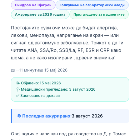
Синдром на Сјогрен
Толкување на лабораториски наоди
Ажурирање за 2026 година
Прилагодено за пациентите
Постојаните суви очи може да бидат алергија,
лекови, менопауза, напрегање на екран — или
сигнал од автоимуно заболување. Трикот е да ги
читате ANA, SSA/Ro, SSB/La, RF, ESR и CRP како
шема, а не како изолирани „црвени знамиња“.
📖 ~11 минути
📅
15 мај 2026
📝 Објавено:
15 мај 2026
🩺 Медицински прегледано:
3 август 2026
✅ Засновано на докази
🔄 Последно ажурирано:
3 август 2026
Овој водич е напишан под раководство на
Д-р Томас