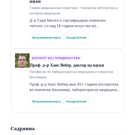
науки
Главен медицински советник - Клиничка патологија и
интерна медицина
Д-р Сара Мичел е сертифициран клинички
патолог со над 18 години искуство во
лабораториска медицина и дијагностичка
анализа. Има специјализирани сертификати во
Истражувачка порта
Google Scholar
клиничка хемија и има објавено обемно за панели
со биомаркери и лабораториска анализа во
клиничката пракса.
ЕКСПЕРТ КОЈ ПРИДОНЕСУВА
Проф. д-р Ханс Вебер, доктор на науки
Професор по лабораториска медицина и клиничка
биохемија
Проф. д-р Ханс Вебер има 30+ години експертиза
во клиничка биохемија, лабораториска медицина и
истражување на биомаркери. Поранешен
претседател на Германското друштво за клиничка
Истражувачка порта
Google Scholar
хемија, тој се специјализира за анализа на
дијагностички панели, стандардизација на
биомаркери и лабораториска медицина
потпомогната со вештачка интелигенција.
Содржина