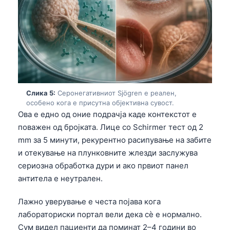
Слика 5:
Серонегативниот Sjögren е реален,
особено кога е присутна објективна сувост.
Ова е едно од оние подрачја каде контекстот е
поважен од бројката. Лице со Schirmer тест од 2
mm за 5 минути, рекурентно расипување на забите
и отекување на плунковните жлезди заслужува
сериозна обработка дури и ако првиот панел
антитела е неутрален.
Лажно уверување е честа појава кога
Norsk bokmål
лабораториски портал вели дека сè е нормално.
Ślōnskŏ gŏdka
Сум видел пациенти да поминат 2–4 години во