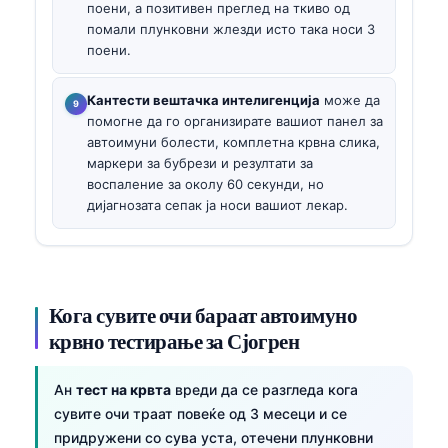
поени, а позитивен преглед на ткиво од
помали плунковни жлезди исто така носи 3
поени.
Кантести вештачка интелигенција
може да
помогне да го организирате вашиот панел за
автоимуни болести, комплетна крвна слика,
маркери за бубрези и резултати за
воспаление за околу 60 секунди, но
дијагнозата сепак ја носи вашиот лекар.
Кога сувите очи бараат автоимуно
крвно тестирање за Сјогрен
Ан
тест на крвта
вреди да се разгледа кога
сувите очи траат повеќе од 3 месеци и се
придружени со сува уста, отечени плунковни