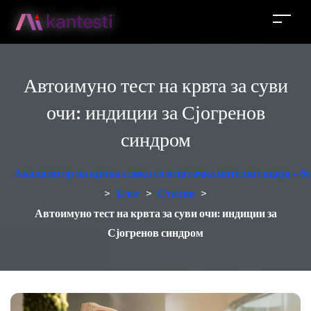
Автоимуно тест на крвта за суви
очи: индиции за Сјогренов
синдром
Анализатор на крвна слика со вештачка интелигенција - б
>
Блог
>
Статии
>
Автоимуно тест на крвта за суви очи: индиции за
Сјогренов синдром