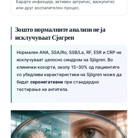
Барајте инфекција, активен артритис, васкулитис
или друг воспалителен процес.
Зошто нормалните анализи не ја
исклучуваат Сјогрен
Нормален ANA, SSA/Ro, SSB/La, RF, ESR и CRP не
исклучуваат целосно синдром на Sjögren. Во
клинички кохорти, околу 15–30% од пациентите
со убедливи карактеристики на Sjögren може да
бидат
серонегативни
при стандардно
тестирање на антитела.