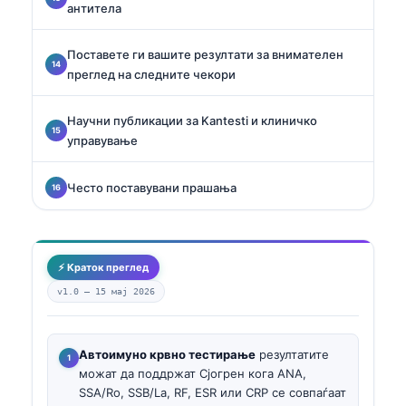
антитела
Поставете ги вашите резултати за внимателен
преглед на следните чекори
Научни публикации за Kantesti и клиничко
управување
Често поставувани прашања
⚡ Краток преглед
v1.0 —
15 мај 2026
Автоимуно крвно тестирање
резултатите
можат да поддржат Сјогрен кога ANA,
SSA/Ro, SSB/La, RF, ESR или CRP се совпаѓаат