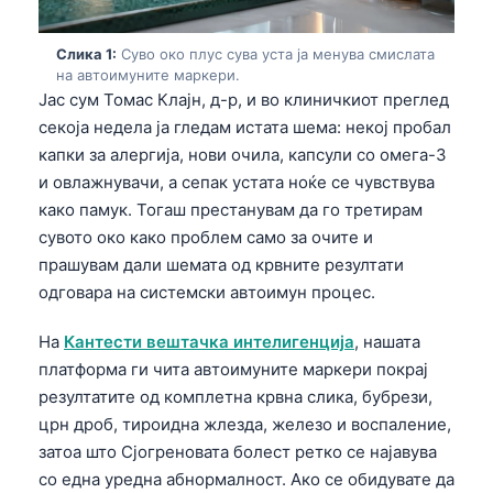
Слика 1:
Суво око плус сува уста ја менува смислата
на автоимуните маркери.
Јас сум Томас Клајн, д-р, и во клиничкиот преглед
секоја недела ја гледам истата шема: некој пробал
капки за алергија, нови очила, капсули со омега-3
и овлажнувачи, а сепак устата ноќе се чувствува
како памук. Тогаш престанувам да го третирам
сувото око како проблем само за очите и
прашувам дали шемата од крвните резултати
одговара на системски автоимун процес.
На
Кантести вештачка интелигенција
, нашата
платформа ги чита автоимуните маркери покрај
резултатите од комплетна крвна слика, бубрези,
црн дроб, тироидна жлезда, железо и воспаление,
затоа што Сјогреновата болест ретко се најавува
со една уредна абнормалност. Ако се обидувате да