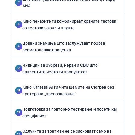
ANA
Како лекарите ги комбинираат крвните тестови
со тестови за очи и плунка
Црвени знамиња што заслужуваат побрза
ревматолошка проценка
Индиции за бубрези, нерви и CBC што
пациентите често ги пропуштаат
Како Kantesti AI ги чита шемите на Сјогрен без
претерано „препознавање“
Подготовка за повторно тестирање и посети кај
специјалист
Одлуките за третман не се засноваат само на