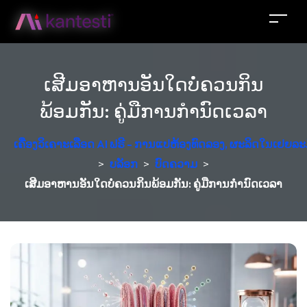
ເສີມອາຫານອັນໃດບໍ່ຄວນກິນ
ພ້ອມກັນ: ຄູ່ມືການກຳນົດເວລາ
ເຄື່ອງວິເຄາະເລືອດ AI ຟຣີ - ການແປຫ້ອງທົດລອງ, ຜະລິດໃນເຢຍລະ
>
ບລັອກ
>
ບົດຄວາມ
>
ເສີມອາຫານອັນໃດບໍ່ຄວນກິນພ້ອມກັນ: ຄູ່ມືການກຳນົດເວລາ