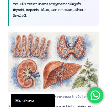
ແລະ ເລັບ ແລະສາມາດແຊກແຊງການກວດທີ່ກ່ຽວກັບ
简体中文
thyroid, troponin, ຮໍໂມນ, ແລະ ການກວດພູມວິທະຍາ
Română
ວິຕາມິນດີ.
Türkçe
Ελληνικά
Português
Español
Italiano
עִבְרִית
Français
العربية
Deutsch
English
ຮູບທີ 9:
Biotin ສາມາດປ່ຽນສັນຍານການກວດ ໂດຍບໍ່ປ່ຽນ
ພາສາລາວ
ສະພາບທາງສະຫຼຸບຂອງຜູ້ປ່ວຍ.
Piketty ແລະຄະນະລາວໄດ້ອະທິບາຍວ່າ biotin ຂະໜາດສູງ