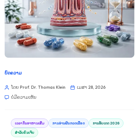
ບົດຄວາມ
ໂດຍ Prof. Dr. Thomas Klein
ເມສາ 28, 2026
ບໍ່​ມີ​ຄວາມ​ເຫັນ
ເວລາກິນອາຫານເສີມ
ການອ່ານຜົນກວດເລືອດ
ການອັບເດດ 2026
ສຳລັບຄົນເຈັບ