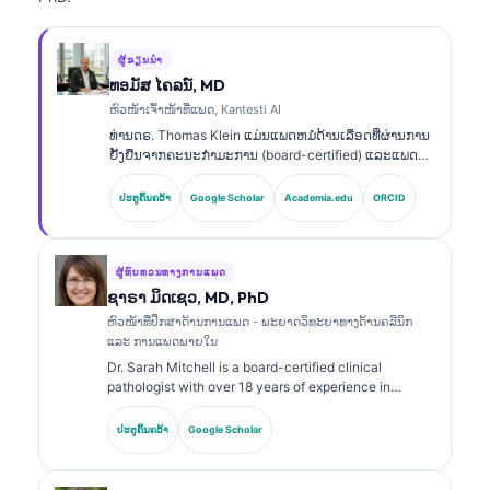
ຜູ້ຂຽນນຳ
ທອມັສ ໄຄລນ໌, MD
ຫົວໜ້າເຈົ້າໜ້າທີ່ແພດ, Kantesti AI
ທ່ານດຣ. Thomas Klein ແມ່ນແພດຫມໍດ້ານເລືອດທີ່ຜ່ານການ
ຢັ້ງຢືນຈາກຄະນະກຳມະການ (board-certified) ແລະແພດ
ອາຍຸລະບົບ (internist) ທີ່ມີປະສົບການຫຼາຍກວ່າ 15 ປີ ໃນດ້ານ
ການແພດທາງຫ້ອງທົດລອງ ແລະການວິເຄາະທາງຄລີນິກທີ່ຊ່ວຍ
ປະຕູຄົ້ນຄວ້າ
Google Scholar
Academia.edu
ORCID
ໂດຍ AI. ໃນຖານະ Chief Medical Officer ຢູ່ Kantesti AI,
ທ່ານໃຫ້ການກຳກັບດ້ານຄລີນິກເພື່ອຄວາມຖືກຕ້ອງທາງການ
ແພດຂອງ neural network ທີ່ເປັນຂອງສະເພາະ
(proprietary). ທ່ານດຣ. Klein ໄດ້ຕີພິມຜົນງານຢ່າງ
ຜູ້ທົບທວນທາງການແພດ
ກວ້າງຂວາງກ່ຽວກັບການຕີຄວາມ biomarker ແລະການວິນິດ
ຊາຣາ ມິດເຊວ, MD, PhD
ໄຊທາງຫ້ອງທົດລອງ ໃນຫົວຂໍ້ດ້ານການແພດທາງຫ້ອງທົດລອງ.
ຫົວໜ້າທີ່ປຶກສາດ້ານການແພດ - ພະຍາດວິທະຍາທາງດ້ານຄລີນິກ
ແລະ ການແພດພາຍໃນ
Dr. Sarah Mitchell is a board-certified clinical
pathologist with over 18 years of experience in
laboratory medicine and diagnostic analysis. She
holds specialty certifications in clinical chemistry and
ປະຕູຄົ້ນຄວ້າ
Google Scholar
has published extensively on biomarker panels and
laboratory analysis in clinical practice.