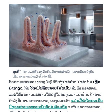
ຮູບທີ 1:
ທາດແຮ່ທີ່ແຂ່ງຂັນກັນມັກຈະບໍ່ສຳເລັດ ເພາະມັນແບ່ງປັນ
ເສັ້ນທາງການລຳລຽງໃນລຳໄສ້.
ກົດການແຍກເວລາງ່າຍໆ ໃຊ້ໄດ້ກັບຜູ້ໃຫຍ່ສ່ວນໃຫຍ່: ກິນ
ເຫຼັກ
ຢ່າງດຽວ
, ກິນ
ວິຕາມິນທີ່ລະລາຍໃນໄຂມັນ
ກິນພ້ອມອາຫານ,
ແລະໃຫ້ແຮ່ທາດຂະໜາດໃຫຍ່ຢູ່ໃນຊ່ອງເວລາແຍກກັນ. ຖ້າທ່ານ
ກຳລັງຕິດຕາມອາການຂາດ, ຂອງພວກເຮົາ
ແມ່ນມີປະໂຫຍດເມື່ອ
ມີຫຼາຍສານອາຫານຂຍັບຕົວໄປພ້ອມກັນ
ອະທິບາຍວ່າການກວດ