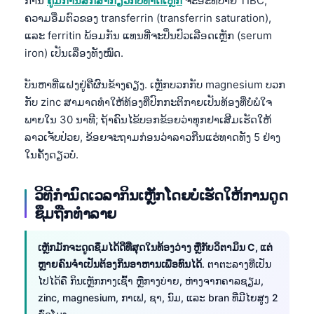
ການ
ຄູ່ມືການສຶກສາກ່ຽວກັບທາດເຫຼັກ
ຈະອະທິບາຍ TIBC,
ຄວາມອີ່ມຕົວຂອງ transferrin (transferrin saturation),
ແລະ ferritin ພ້ອມກັນ ແທນທີ່ຈະປິ່ນປົວເລືອດເຫຼັກ (serum
iron) ເປັນເລື່ອງທັງໝົດ.
ບັນຫາທີ່ແຝງຢູ່ຄືຜົນຂ້າງຄຽງ. ເຫຼັກບວກກັບ magnesium ບວກ
ກັບ zinc ສາມາດທຳໃຫ້ທ້ອງທີ່ປົກກະຕິກາຍເປັນທ້ອງທີ່ບໍ່ພໍໃຈ
ພາຍໃນ 30 ນາທີ; ຖ້າຄົນໄຂ້ບອກຂ້ອຍວ່າທຸກຢາເສີມເຮັດໃຫ້
ລາວເຈັບປ່ວຍ, ຂ້ອຍຈະຖາມກ່ອນວ່າລາວກືນແຮ່ທາດທັງ 5 ຢ່າງ
ໃນຄັ້ງດຽວບໍ.
ວິທີກຳນົດເວລາກິນເຫຼັກໂດຍບໍ່ເຮັດໃຫ້ການດູດ
ຊຶມຖືກທຳລາຍ
ເຫຼັກມັກຈະດູດຊຶມໄດ້ດີທີ່ສຸດໃນທ້ອງວ່າງ ຫຼືກັບວິຕາມິນ C, ແຕ່
ຫຼາຍຄົນຈຳເປັນຕ້ອງກິນອາຫານເພື່ອທົນໄດ້
. ຕາຕະລາງທີ່ເປັນ
ໄປໄດ້ຄື ກິນເຫຼັກກາງເຊົ້າ ຫຼືກາງບ່າຍ, ຫ່າງຈາກຄາລຊຽມ,
zinc, magnesium, ກາເຟ, ຊາ, ນົມ, ແລະ bran ທີ່ມີໄຍສູງ 2