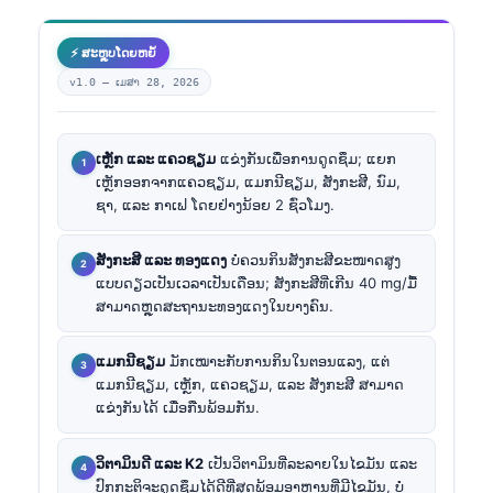
⚡ ສະຫຼຸບໂດຍຫຍໍ້
v1.0 —
ເມສາ 28, 2026
ເຫຼັກ ແລະ ແຄວຊຽມ
ແຂ່ງກັນເພື່ອການດູດຊຶມ; ແຍກ
ເຫຼັກອອກຈາກແຄວຊຽມ, ແມກນີຊຽມ, ສັງກະສີ, ນົມ,
ຊາ, ແລະ ກາເຟ ໂດຍຢ່າງນ້ອຍ 2 ຊົ່ວໂມງ.
ສັງກະສີ ແລະ ທອງແດງ
ບໍ່ຄວນກິນສັງກະສີຂະໜາດສູງ
ແບບດຽວເປັນເວລາເປັນເດືອນ; ສັງກະສີທີ່ເກີນ 40 mg/ມື້
ສາມາດຫຼຸດສະຖານະທອງແດງໃນບາງຄົນ.
ແມກນີຊຽມ
ມັກເໝາະກັບການກິນໃນຕອນແລງ, ແຕ່
ແມກນີຊຽມ, ເຫຼັກ, ແຄວຊຽມ, ແລະ ສັງກະສີ ສາມາດ
ແຂ່ງກັນໄດ້ ເມື່ອກືນພ້ອມກັນ.
ວິຕາມິນດີ ແລະ K2
ເປັນວິຕາມິນທີ່ລະລາຍໃນໄຂມັນ ແລະ
ປົກກະຕິຈະດູດຊຶມໄດ້ດີທີ່ສຸດພ້ອມອາຫານທີ່ມີໄຂມັນ, ບໍ່