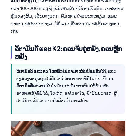
400 mcg/ມື້
, ແລະຂ້ອຍບໍ່ຄ່ອຍມັກກິນຂະໜາດປະຈຳວັນທີ່ສູງ
ກວ່າ 100-200 mcg ຖ້າບໍ່ມີເຫດຜົນທີ່ມີການບັນທຶກ, ເພາະການ
ຫຼົ່ນຂອງຜົມ, ເລັບບາງແຕກ, ລົມຫາຍໃຈແບບກະທຽມ, ແລະ
ອາການບໍ່ສະບາຍທາງລຳໄສ້ ແມ່ນສັນຍານຄລາສສິກຂອງການ
ເກີນ.
ວິຕາມິນດີ ແລະ K2: ຄວນຈັບຄູ່ຫຍັງ, ຄວນຫຼີກ
ຫຍັງ
ວິຕາມິນດີ ແລະ K2 ໂດຍທົ່ວໄປສາມາດກິນພ້ອມກັນໄດ້
, ແລະ
ທັງສອງຈະດູດຊຶມໄດ້ດີກວ່າດ້ວຍອາຫານທີ່ມີໄຂມັນ. ນີ້ແມ່ນ
ວິຕາມິນທີ່ລະລາຍໃນໄຂມັນ
, ສະນັ້ນການກິນໃຫ້ພ້ອມກັບ
ອາຫານເຊົ້າທີ່ມີໄຂ່, ໂຍເກິດ, ອາໂວກາໂດ, ນ້ຳມັນມະກອກ, ຫຼື
ປາ ມັກຈະດີກວ່າການກິນພ້ອມກັບກາເຟດຳ.