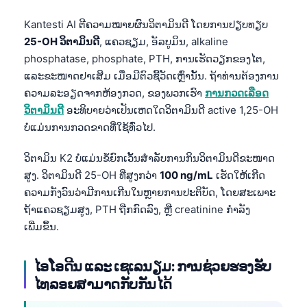
Kantesti AI ຕີຄວາມໝາຍຜົນວິຕາມິນດີ ໂດຍການປຽບທຽບ
25-OH ວິຕາມິນດີ
, ແຄວຊຽມ, ອັລບູມິນ, alkaline
phosphatase, phosphate, PTH, ການເຮັດວຽກຂອງໄຕ,
ແລະຂະໜາດຢາເສີມ ເມື່ອມີຕົວຊີ້ວັດເຫຼົ່ານັ້ນ. ຖ້າທ່ານຕ້ອງການ
ຄວາມລະອຽດຈາກຫ້ອງກວດ, ຂອງພວກເຮົາ
ການກວດເລືອດ
ວິຕາມິນດີ
ອະທິບາຍວ່າເປັນເຫດໃດວິຕາມິນດີ active 1,25-OH
ບໍ່ແມ່ນການກວດຂາດທີ່ໃຊ້ທົ່ວໄປ.
ວິຕາມິນ K2 ບໍ່ແມ່ນຂໍ້ຍົກເວັ້ນສຳລັບການກິນວິຕາມິນດີຂະໜາດ
ສູງ. ວິຕາມິນດີ 25-OH ທີ່ສູງກວ່າ
100 ng/mL
ເຮັດໃຫ້ເກີດ
ຄວາມກັງວົນວ່າມີການເກີນໃນຫຼາຍການປະຕິບັດ, ໂດຍສະເພາະ
ຖ້າແຄວຊຽມສູງ, PTH ຖືກກົດລົງ, ຫຼື creatinine ກຳລັງ
ເພີ່ມຂຶ້ນ.
ໄອໂອດີນ ແລະ ເຊເລນຽມ: ການຊ່ວຍຮອງຮັບ
ໄທລອຍສາມາດກັບກັນໄດ້