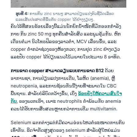
ຮູບທີ 4:
ການກິນ zinc ນານໆ ສາມາດປ່ຽນແປງຕົວຊີ້ວັດເລືອດ
ແລະເສັ້ນປະສາດທີ່ຂຶ້ນກັບ copper ໄດ້ຢ່າງງຽບໆ.
ຄົນໄຂ້ທີ່ສອນຂ້ອຍເລື່ອງນີ້ແມ່ນນັກຍົກນ້ຳໜັກທີ່ມັກອອກກຳລັງ
ກາຍ ກິນ zinc 50 mg ທຸກຄືນສຳລັບສິວ ແລະພູມຄຸ້ມກັນ. ຫົກ
ເດືອນຕໍ່ມາ ນິວໂທຣຟິລຂອງລາວຕ່ຳ, MCV ເລື່ອນຂຶ້ນ, ແລະ
copper ຕ່ຳກວ່າຊ່ວງຂອງຫ້ອງກວດ; ການຢຸດ zinc ຢ່າງດຽວ
ແລະປັບ copper ໄດ້ປ່ຽນແນວໂນ້ມພາຍໃນປະມານ 8 ອາທິດ.
ການຂາດ copper ສາມາດລຽນແບບການຂາດ B12
ດ້ວຍ
ອາການຊາ, ການປ່ຽນແປງການເດີນ, ໂລຫິດ (anemia), ຫຼື
neutropenia, ແລະການຊ້ອນກັນນີ້ງ່າຍທີ່ຈະພາດໃນ CBC
ພື້ນຖານ. ສຳລັບບໍລິບົດກວ້າງຂຶ້ນ, ເບິ່ງ
ຂ້ອຍຍັງໃຫ້ຄວາມສົນໃຈ
ກັບ
, ຂອງພວກເຮົາ, ເພາະ neutrophils ຕ່ຳພ້ອມກັບ anemia
ຄວນໄດ້ຮັບການສືບສວນຫຼາຍກວ່າການເຕີມ multivitamin.
Selenium ແຕກຕ່າງແຕ່ກໍມີຄວາມອ່ອນໄຫວຕໍ່ຂະໜາດການກິນ
ເທົ່າກັນ. ຂີດຈຳກັດສູງສຸດຂອງ selenium ສຳລັບຜູ້ໃຫຍ່ແມ່ນ