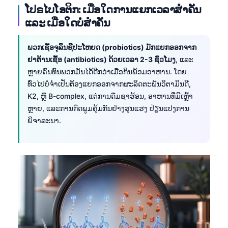
ໂປຣໄບໂອຕິກ: ເມື່ອໃດການແຍກເວລາສຳຄັນ
O‘zbekcha
ແລະ ເມື່ອໃດບໍ່ສຳຄັນ
Українська
አማርኛ
ພວກເຊື້ອຈຸລິນຊີປະໂຫຍດ (probiotics) ມັກແຍກອອກຈາກ
Kiswahili
ຢາຕ້ານເຊື້ອ (antibiotics) ດ້ວຍເວລາ 2-3 ຊົ່ວໂມງ
, ແລະ
ຫຼາຍຄົນທົນພວກມັນໄດ້ດີກວ່າເມື່ອກິນພ້ອມອາຫານ. ໂດຍ
ភាសាខ្មែរ
ທົ່ວໄປບໍ່ຈຳເປັນຕ້ອງແຍກອອກຈາກຜະລິດຕະພັນວິຕາມິນດີ,
ဗမာစာ
K2, ຫຼື B-complex, ແຕ່ການດື່ມຊາຮ້ອນ, ອາຫານທີ່ມີເຫຼົ້າ
ຫຼາຍ, ແລະການກົດພູມຄຸ້ມກັນຢ່າງຮຸນແຮງ ປ່ຽນແປງການ
ไทย
ພິຈາລະນາ.
Tagalog
Tiếng Việt
Bahasa Melayu
മലയാളം
ಕನ್ನಡ
ગુજરાતી
தமிழ்