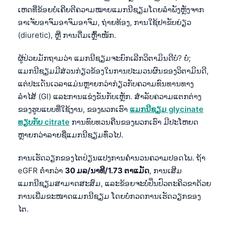
Euskara
ເຫດທີ່ຂ້ອຍບໍ່ເຄີຍຕີຄວາມໝາຍແມກນີຊຽມໂດຍລຳພັງຫຼັງຈາກ
Македонски јазик
ອາເຈັບອາຈົມອາຈົມອາຈົມ, ຖ່າຍທ້ອງ, ການໃຊ້ຢາຂັບຍ່ຽວ
Latviešu valoda
(diuretic), ຫຼື ການດື່ມເຫຼົ້າໜັກ.
Galego
ຜູ້ປ່ວຍມັກຖາມວ່າ ແມກນີຊຽມຈະຍົກເລີກວິຕາມິນດີບໍ? ບໍ່;
অসমীয়া
ແມກນີຊຽມມີສ່ວນກ່ຽວຂ້ອງໃນການປະມວນຜົນຂອງວິຕາມິນດີ,
ແຕ່ປະເດັນເວລາແມ່ນຫຼາຍກວ່າກ່ຽວກັບຄວາມທົນທານທາງ
සිංහල
ລຳໄສ້ (GI) ແລະການແຂ່ງຂັນກັບເຫຼັກ. ສຳລັບຄວາມແຕກຕ່າງ
سنڌي
ຂອງຮູບແບບທີ່ໃຊ້ງານ, ຂອງພວກເຮົາ
ແມກນີຊຽມ glycinate
پښتو
ທຽບກັບ citrate
ການທົບທວນຄືນຂອງພວກເຮົາ ມີປະໂຫຍດ
ຫຼາຍກວ່າລາຍຊື່ແມກນີຊຽມທົ່ວໄປ.
Slovenčina
ການເຮັດວຽກຂອງໄຕປ່ຽນແປງການຄຳນວນຄວາມປອດໄພ. ຖ້າ
Hrvatski
eGFR ຕ່ຳກວ່າ
30 ມລ/ນາທີ/1.73 ຕາແມັດ
, ການເສີມ
ແມກນີຊຽມສາມາດສະສົມ, ແລະຂ້ອຍຈະບໍ່ປິ່ນປົວຕະຄິວຂາດ້ວຍ
Suomi
ການເພີ່ມຂະໜາດແມກນີຊຽມ ໂດຍບໍ່ກວດການເຮັດວຽກຂອງ
Қазақ тілі
ໄຕ.
Català