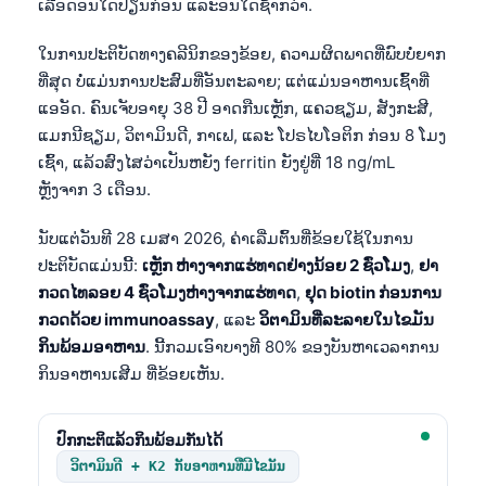
ເລືອດອັນໃດປ່ຽນກ່ອນ ແລະອັນໃດຊ້າກວ່າ.
ໃນການປະຕິບັດທາງຄລີນິກຂອງຂ້ອຍ, ຄວາມຜິດພາດທີ່ພົບບໍ່ຍາກ
ທີ່ສຸດ ບໍ່ແມ່ນການປະສົມທີ່ອັນຕະລາຍ; ແຕ່ແມ່ນອາຫານເຊົ້າທີ່
ແອອັດ. ຄົນເຈັບອາຍຸ 38 ປີ ອາດກືນເຫຼັກ, ແຄວຊຽມ, ສັງກະສີ,
ແມກນີຊຽມ, ວິຕາມິນດີ, ກາເຟ, ແລະ ໂປຣໄບໂອຕິກ ກ່ອນ 8 ໂມງ
ເຊົ້າ, ແລ້ວສົງໄສວ່າເປັນຫຍັງ ferritin ຍັງຢູ່ທີ່ 18 ng/mL
ຫຼັງຈາກ 3 ເດືອນ.
ນັບແຕ່ວັນທີ 28 ເມສາ 2026, ຄ່າເລີ່ມຕົ້ນທີ່ຂ້ອຍໃຊ້ໃນການ
ປະຕິບັດແມ່ນນີ້:
ເຫຼັກ ຫ່າງຈາກແຮ່ທາດຢ່າງນ້ອຍ 2 ຊົ່ວໂມງ
,
ຢາ
ກວດໄທລອຍ 4 ຊົ່ວໂມງຫ່າງຈາກແຮ່ທາດ
,
ຢຸດ biotin ກ່ອນການ
ກວດດ້ວຍ immunoassay
, ແລະ
ວິຕາມິນທີ່ລະລາຍໃນໄຂມັນ
ກິນພ້ອມອາຫານ
. ນີ້ກວມເອົາບາງທີ 80% ຂອງບັນຫາເວລາການ
ກິນອາຫານເສີມ ທີ່ຂ້ອຍເຫັນ.
ປົກກະຕິແລ້ວກິນພ້ອມກັນໄດ້
ວິຕາມິນດີ + K2 ກັບອາຫານທີ່ມີໄຂມັນ