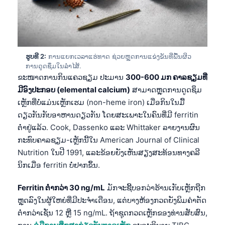
ຮູບທີ 2:
ການແຍກເວລາແຮ່ທາດ ຊ່ວຍຫຼຸດການແຂ່ງຂັນທີ່ພື້ນຜິວ
ການດູດຊຶມໃນລຳໄສ້.
ຂະໜາດການກິນແຄວຊຽມ ປະມານ
300-600 ມກ ຄາລຊຽມທີ່
ມີອົງປະກອບ (elemental calcium)
ສາມາດຫຼຸດການດູດຊຶມ
ເຫຼັກທີ່ບໍ່ແມ່ນເຫຼັກເຮມ (non-heme iron) ເມື່ອກິນໃນມື້
ດຽວກັນກັບອາຫານດຽວກັນ ໂດຍສະເພາະໃນຄົນທີ່ມີ ferritin
ຕໍ່າຢູ່ແລ້ວ. Cook, Dassenko ແລະ Whittaker ລາຍງານຜົນ
ກະທົບຄາລຊຽມ-ເຫຼັກນີ້ໃນ American Journal of Clinical
Nutrition ໃນປີ 1991, ແລະຂ້ອຍຍັງເຫັນສຽງສະທ້ອນທາງຄລີ
ນິກເມື່ອ ferritin ບໍ່ຢາກຂຶ້ນ.
Ferritin ຕໍ່າກວ່າ 30 ng/mL
ມັກຈະຊີ້ບອກວ່າຮ້ານເກັບເຫຼັກຖືກ
ຫຼຸດລົງໃນຜູ້ໃຫຍ່ທີ່ມີປະຈຳເດືອນ, ແຕ່ບາງຫ້ອງກວດຍັງພິມຄ່າຕັດ
ຕໍ່າກວ່າເຊັ່ນ 12 ຫຼື 15 ng/mL. ຖ້າຊຸດກວດເຫຼັກຂອງທ່ານສັບສົນ,