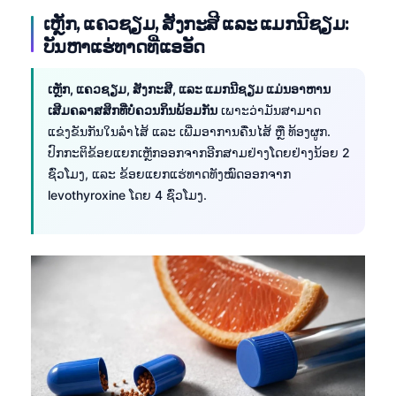
ເຫຼັກ, ແຄວຊຽມ, ສັງກະສີ ແລະ ແມກນີຊຽມ:
ບັນຫາແຮ່ທາດທີ່ແອອັດ
ເຫຼັກ, ແຄວຊຽມ, ສັງກະສີ, ແລະ ແມກນີຊຽມ ແມ່ນອາຫານ
ເສີມຄລາສສິກທີ່ບໍ່ຄວນກິນພ້ອມກັນ
ເພາະວ່າມັນສາມາດ
ແຂ່ງຂັນກັນໃນລຳໄສ້ ແລະ ເພີ່ມອາການຄື່ນໄສ້ ຫຼື ທ້ອງຜູກ.
ປົກກະຕິຂ້ອຍແຍກເຫຼັກອອກຈາກອີກສາມຢ່າງໂດຍຢ່າງນ້ອຍ 2
ຊົ່ວໂມງ, ແລະ ຂ້ອຍແຍກແຮ່ທາດທັງໝົດອອກຈາກ
levothyroxine ໂດຍ 4 ຊົ່ວໂມງ.