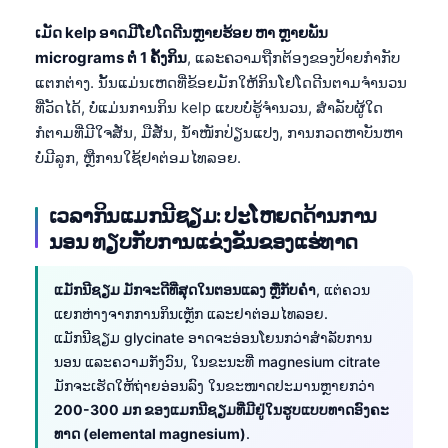
ເມັດ kelp ອາດມີໂຢໂດດີນຫຼາຍຮ້ອຍ ຫາ ຫຼາຍພັນ
micrograms ຕໍ່ 1 ຄັ້ງກິນ
, ແລະຄວາມຖືກຕ້ອງຂອງປ້າຍກຳກັບ
ແຕກຕ່າງ. ນັ້ນແມ່ນເຫດທີ່ຂ້ອຍມັກໃຫ້ກິນໂຢໂດດີນຕາມຈຳນວນ
ທີ່ວັດໄດ້, ບໍ່ແມ່ນການກິນ kelp ແບບບໍ່ຮູ້ຈຳນວນ, ສຳລັບຜູ້ໃດ
ກໍຕາມທີ່ມີໃຈສັ່ນ, ມືສັ່ນ, ນ້ຳໜັກປ່ຽນແປງ, ການກວດຫາບັນຫາ
ບໍ່ມີລູກ, ຫຼືການໃຊ້ຢາຕ່ອມໄທລອຍ.
ເວລາກິນແມກນີຊຽມ: ປະໂຫຍດດ້ານການ
ນອນ ທຽບກັບການແຂ່ງຂັນຂອງແຮ່ທາດ
ແມັກນີຊຽມ ມັກຈະດີທີ່ສຸດໃນຕອນແລງ ຫຼືກັບຄ່ຳ
, ແຕ່ຄວນ
ແຍກຫ່າງຈາກການກິນເຫຼັກ ແລະຢາຕ່ອມໄທລອຍ.
ແມັກນີຊຽມ glycinate ອາດຈະອ່ອນໂຍນກວ່າສຳລັບການ
ນອນ ແລະຄວາມກັງວົນ, ໃນຂະນະທີ່ magnesium citrate
ມັກຈະເຮັດໃຫ້ຖ່າຍອ່ອນລົງ ໃນຂະໜາດປະມານຫຼາຍກວ່າ
Norsk bokmål
200-300 ມກ ຂອງແມກນີຊຽມທີ່ມີຢູ່ໃນຮູບແບບທາດອົງຄະ
ທາດ (elemental magnesium)
.
Ślōnskŏ gŏdka