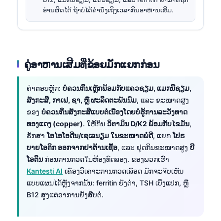
ອ່ານຜິດໄດ້ ຖ້າບໍ່ໄດ້ຄຳນຶງເຖິງເວລາກິນອາຫານເສີມ.
ຄູ່ອາຫານເສີມທີ່ຂ້ອຍມັກແຍກກ່ອນ
ຄຳຕອບຫຼັກ:
ບໍ່ຄວນກິນເຫຼັກພ້ອມກັບແຄວຊຽມ, ແມກນີຊຽມ,
ສັງກະສີ, ກາເຟ, ຊາ, ຫຼື ຜະລິດຕະພັນນົມ
, ແລະ ຂະໜາດສູງ
ຂອງ
ບໍ່ຄວນກິນສັງກະສີແບບຕໍ່ເນື່ອງໂດຍບໍ່ຮູ້ການລະວັງທາດ
ທອງແດງ (copper)
. ໃຫ້ກິນ
ວິຕາມິນ D/K2 ພ້ອມກັບໄຂມັນ
,
ຮັກສາ
ໂອໄອໂອດີນ/ເຊເລນຽມ ໃນຂະໜາດພໍດີ
, ແຍກ
ໂປຣ
ບາຍໂອຕິກ ອອກຈາກຢາຕ້ານເຊື້ອ
, ແລະ ຢຸດກິນຂະໜາດສູງ
ບີ
ໂອຕິນ
ກ່ອນການກວດໃນຫ້ອງທົດລອງ. ຂອງພວກເຮົາ
Kantesti AI
ເຄື່ອງວິເຄາະການກວດເລືອດ ມັກຈະຈັບເຫັນ
ແບບແຜນໄດ້ຫຼັງຈາກນັ້ນ: ferritin ຍັງຕ່ຳ, TSH ເບິ່ງແປກ, ຫຼື
B12 ສູງແຕ່ອາການຍັງສືບຕໍ່.