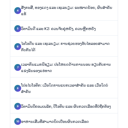
ສັງກະສີ, ທອງແດງ ແລະ ເຊເລນຽມ: ຂະໜາດນ້ອຍ, ຜົນສຳຄັນ
ແທ້
ວິຕາມິນດີ ແລະ K2: ຄວນຈັບຄູ່ຫຍັງ, ຄວນຫຼີກຫຍັງ
ໄອໂອດີນ ແລະ ເຊເລນຽມ: ການຊ່ວຍຮອງຮັບໄທລອຍສາມາດ
ກັບກັນໄດ້
ເວລາກິນແມກນີຊຽມ: ປະໂຫຍດດ້ານການນອນ ທຽບກັບການ
ແຂ່ງຂັນຂອງແຮ່ທາດ
ໂປຣໄບໂອຕິກ: ເມື່ອໃດການແຍກເວລາສຳຄັນ ແລະ ເມື່ອໃດບໍ່
ສຳຄັນ
ວິຕາມິນບີຄອມເພລັກ, ບີໂອຕິນ ແລະ ຜົນກວດເລືອດທີ່ບໍ່ຖືກຕ້ອງ
ອາຫານເສີມທີ່ສາມາດບິດເບືອນຜົນກວດເລືອດ