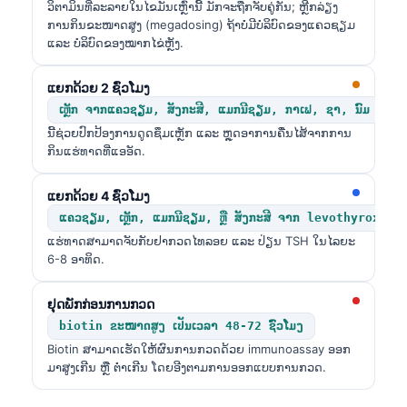
ວິຕາມິນທີ່ລະລາຍໃນໄຂມັນເຫຼົ່ານີ້ ມັກຈະຖືກຈັບຄູ່ກັນ; ຫຼີກລ່ຽງ
ການກິນຂະໜາດສູງ (megadosing) ຖ້າບໍ່ມີບໍລິບົດຂອງແຄວຊຽມ
ແລະ ບໍລິບົດຂອງໝາກໄຂ່ຫຼັງ.
ແຍກດ້ວຍ 2 ຊົ່ວໂມງ
ເຫຼັກ ຈາກແຄວຊຽມ, ສັງກະສີ, ແມກນີຊຽມ, ກາເຟ, ຊາ, ນົມ
ນີ້ຊ່ວຍປົກປ້ອງການດູດຊຶມເຫຼັກ ແລະ ຫຼຸດອາການຄື່ນໄສ້ຈາກການ
ກິນແຮ່ທາດທີ່ແອອັດ.
ແຍກດ້ວຍ 4 ຊົ່ວໂມງ
ແຄວຊຽມ, ເຫຼັກ, ແມກນີຊຽມ, ຫຼື ສັງກະສີ ຈາກ levothyroxine
ແຮ່ທາດສາມາດຈັບກັບຢາກວດໄທລອຍ ແລະ ປ່ຽນ TSH ໃນໄລຍະ
6-8 ອາທິດ.
ຢຸດພັກກ່ອນການກວດ
biotin ຂະໜາດສູງ ເປັນເວລາ 48-72 ຊົ່ວໂມງ
Biotin ສາມາດເຮັດໃຫ້ຜົນການກວດດ້ວຍ immunoassay ອອກ
ມາສູງເກີນ ຫຼື ຕ່ຳເກີນ ໂດຍອີງຕາມການອອກແບບການກວດ.