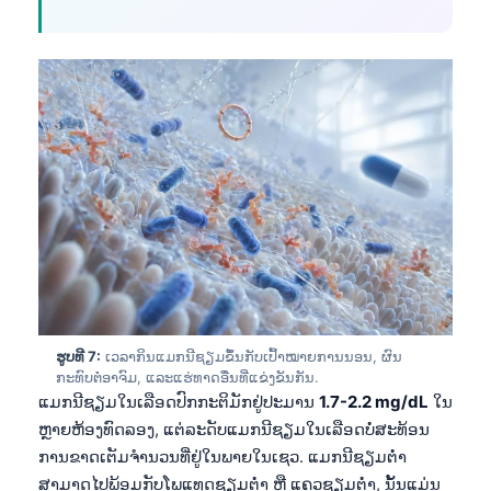
Frysk
Esperanto
Беларуская мова
Татар теле
Кыргызча
ئۇيغۇرچە
Cebuano
Basa Jawa
Монгол
Afrikaans
ຮູບທີ 7:
ເວລາກິນແມກນີຊຽມຂຶ້ນກັບເປົ້າໝາຍການນອນ, ຜົນ
ກະທົບຕໍ່ອາຈົມ, ແລະແຮ່ທາດອື່ນທີ່ແຂ່ງຂັນກັນ.
العربية المغربية
ແມກນີຊຽມໃນເລືອດປົກກະຕິມັກຢູ່ປະມານ
1.7-2.2 mg/dL
ໃນ
Occitan
ຫຼາຍຫ້ອງທົດລອງ, ແຕ່ລະດັບແມກນີຊຽມໃນເລືອດບໍ່ສະທ້ອນ
ການຂາດເຕັມຈຳນວນທີ່ຢູ່ໃນພາຍໃນເຊວ. ແມກນີຊຽມຕໍ່າ
Gàidhlig
ສາມາດໄປພ້ອມກັບໂພແທດຊຽມຕໍ່າ ຫຼື ແຄວຊຽມຕໍ່າ, ນັ້ນແມ່ນ