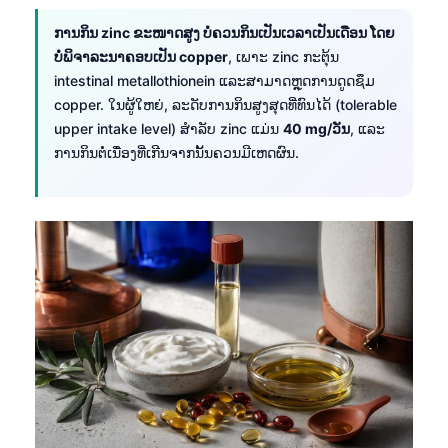
ການກິນ zinc ຂະໜາດສູງ ບໍ່ຄວນກິນເປັນເວລາເປັນເດືອນ ໂດຍ
ບໍ່ພິຈາລະນາຄອບເປັນ copper
, ເພາະ zinc ກະຕຸ້ນ
intestinal metallothionein ແລະສາມາດຫຼຸດການດູດຊຶມ
copper. ໃນຜູ້ໃຫຍ່, ລະດັບການກິນສູງສຸດທີ່ທົນໄດ້ (tolerable
upper intake level) ສຳລັບ zinc ແມ່ນ
40 mg/ວັນ
, ແລະ
ການກິນຕໍ່ເນື່ອງທີ່ເກີນຈາກນັ້ນຄວນມີເຫດຜົນ.