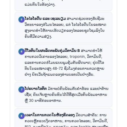
ແມ່ນກິນໃນທ້ອງວ່າງ.
ໂອໄອໂອດີນ ແລະ ເຊເລນຽມ
ສາມາດຊ່ວຍຮອງຮັບຊີວະ
ວິທະຍາຂອງຮໍໂມນໄທລອຍ, ແຕ່ ໂອໄອໂອດີນໃນຂະໜາດ
ສູງອາດທຳໃຫ້ການເຮັດວຽກຂອງໄທລອຍຊຸດໂຊມລົງໃນ
ຄົນທີ່ມີຄວາມສ່ຽງ.
ບີໂອຕິນໃນຜະລິດຕະພັນກຸ່ມວິຕາມິນ B
ສາມາດທຳໃຫ້
ການກວດວິເຄາະຂອງໄທລອຍ, troponin, ວິຕາມິນດີ,
ແລະການກວດຮໍໂມນແບບພູມຄຸ້ມກັນຜິດພາດ; ຢຸດບີໂອ
ຕິນໃນຂະໜາດສູງ 48-72 ຊົ່ວໂມງກ່ອນການກວດຫຼາຍ
ຢ່າງ ຍົກເວັ້ນຖ້າແພດຂອງທ່ານບອກເປັນຢ່າງອື່ນ.
ໂປຣບາຍໂອຕິກ
ມັກຈະບໍ່ກິນພ້ອມກັບຄຳຮ້ອນ ແລະຢາຕ້ານ
ເຊື້ອ; ຄົນເຈັບຫຼາຍຄົນທົນໄດ້ດີທີ່ສຸດເມື່ອກິນພ້ອມອາຫານ
ຫຼື 30 ນາທີກ່ອນອາຫານ.
ເວລາໃນການກວດໃນຫ້ອງທົດລອງ
ມີຄວາມສຳຄັນ: ການ
ກວດເຫຼັກແບບງົດອາຫານ, ການກວດໄທລອຍ, ວິຕາມິນດີ,
B12, ແມກນີຊຽມ, ແຄວຊຽມ, ແລະ ferritin ສາມາດຖືກ