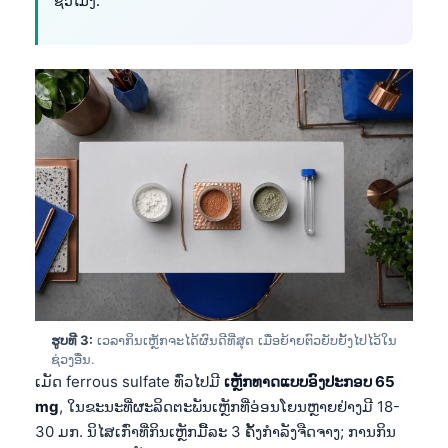
ຊົ່ວໂມງ.
ຮູບທີ 3:
ເວລາກິນເຫຼັກຈະໄດ້ຜົນດີທີ່ສຸດ ເມື່ອຍ້າຍຕົວຍັບຍັ້ງໄປໄວ້ໃນ
ຊ່ວງອື່ນ.
ເມັດ ferrous sulfate ທົ່ວໄປມີ
ເຫຼັກທາດແບບອົງປະກອບ 65
mg
, ໃນຂະນະທີ່ຜະລິດຕະພັນເຫຼັກທີ່ອ່ອນໂຍນຫຼາຍຢ່າງມີ 18-
30 ມກ. ນິໄສເກົ່າທີ່ກິນເຫຼັກມື້ລະ 3 ຄັ້ງກຳລັງຈືດຈາງ; ການກິນ