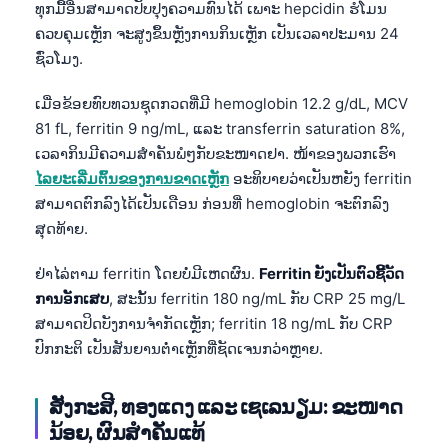
ທຸກມື້ອື່ນສາມາດປັບປຸງຄວາມທົນໄດ້ ເພາະ hepcidin ຮໍໂມນ
ຄວບຄຸມເຫຼັກ ຈະສູງຂຶ້ນຫຼັງການກິນເຫຼັກ ເປັນເວລາປະມານ 24
ຊົ່ວໂມງ.
ເມື່ອຂ້ອຍທົບທວນຊຸດກວດທີ່ມີ hemoglobin 12.2 g/dL, MCV
81 fL, ferritin 9 ng/mL, ແລະ transferrin saturation 8%,
ເວລາກິນມີຄວາມສຳຄັນພໍໆກັບຂະໜາດຢາ. ໜ້າຂອງພວກເຮົາ
ໄລຍະເລີ່ມຕົ້ນຂອງການຂາດເຫຼັກ
ອະທິບາຍວ່າເປັນຫຍັງ ferritin
ສາມາດຕົກລົງໄດ້ເປັນເດືອນ ກ່ອນທີ່ hemoglobin ຈະຕົກລົງ
ສຸດທ້າຍ.
ຢ່າໄລ່ຕາມ ferritin ໂດຍບໍ່ມີເຫດຜົນ.
Ferritin ຍັງເປັນຕົວຊີ້ວັດ
ການອັກເສບ
, ສະນັ້ນ ferritin 180 ng/mL ກັບ CRP 25 mg/L
ສາມາດປິດບັງການຈຳກັດເຫຼັກ; ferritin 18 ng/mL ກັບ CRP
ປົກກະຕິ ເປັນສັນຍານຕ່ຳເຫຼັກທີ່ຊັດເຈນກວ່າຫຼາຍ.
ສັງກະສີ, ທອງແດງ ແລະ ເຊເລນຽມ: ຂະໜາດ
ນ້ອຍ, ຜົນສຳຄັນແທ້