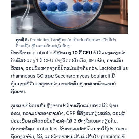
తెలుగు
मराठी
اردو
বাংলা
ຮູບທີ 8:
Probiotics ໂດຍຫຼັກແມ່ນເປັນປະເດັນເວລາ ເມື່ອມີຢາ
ຕ້ານເຊື້ອ ຫຼື ຄວາມຮ້ອນກ່ຽວຂ້ອງ.
Shqip
ປ້າຍຊີ້ບອກ probiotic ທີ່ສະແດງ
10 ຕື້ CFU
ບໍ່ໄດ້ແຂງແຮງກວ່າ
ອັນທີ່ສະແດງ 1 ຕື້ CFU ຢ່າງອັດຕະໂນມັດ; ສາຍພັນ, ການເກັບ
Magyar
ຮັກສາ, ແລະບັນຫາທາງຄລີນິກແມ່ນສຳຄັນກວ່າ. Lactobacillus
Slovenščina
rhamnosus GG ແລະ Saccharomyces boulardii ມີ
한국어
ຫຼັກຖານທີ່ດີກວ່າຫຼາຍກວ່າການປະສົມຫຼາຍສາຍພັນແບບບໍ່
Polski
ຊັດເຈນ.
Lietuvių kalba
ຮູບແບບທີ່ຂ້ອຍເຫັນຫຼັງຈາກຢາຕ້ານເຊື້ອແມ່ນຄາດໄດ້: ຖ່າຍ
Русский
ອ່ອນ, ຄວາມຢາກອາຫານຕ່ຳ, CRP ທີ່ລົງສະຖຽນແລ້ວ, ແລະຜູ້
ປ່ວຍເພີ່ມຜະລິດຕະພັນດ້ານລຳໄສ້ 3 ຢ່າງໃນເວລາດຽວກັນ.
ქართული
ກ່ອນຈະໂທດ probiotics, ຂ້ອຍກວດປະຫວັດການໃຊ້ຢາ, ຄວາມ
Čeština
ຖີ່ຂອງອາຈົມ, ໄຂ້, ແລະວ່າອາຫານເສີມມີເສັ້ນໃຍ prebiotic ທີ່