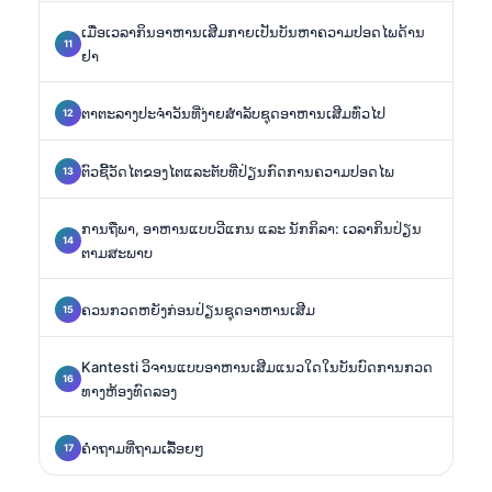
ເມື່ອເວລາກິນອາຫານເສີມກາຍເປັນບັນຫາຄວາມປອດໄພດ້ານ
ຢາ
ຕາຕະລາງປະຈຳວັນທີ່ງ່າຍສຳລັບຊຸດອາຫານເສີມທົ່ວໄປ
ຕົວຊີ້ວັດໄຕຂອງໄຕແລະຕັບທີ່ປ່ຽນກົດການຄວາມປອດໄພ
ການຖືພາ, ອາຫານແບບວີແກນ ແລະ ນັກກິລາ: ເວລາກິນປ່ຽນ
ຕາມສະພາບ
ຄວນກວດຫຍັງກ່ອນປ່ຽນຊຸດອາຫານເສີມ
Kantesti ວິຈານແບບອາຫານເສີມແນວໃດໃນບັນບົດການກວດ
ທາງຫ້ອງທົດລອງ
ຄໍາຖາມທີ່ຖາມເລື້ອຍໆ