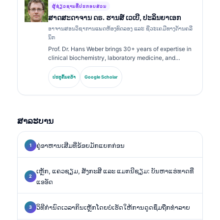
ຜູ້ຊ່ຽວຊານທີ່ປະກອບສ່ວນ
ສາດສະດາຈານ ດຣ. ຮານສ໌ ເວເບີ, ປະລິນຍາເອກ
ອາຈານສອນວິຊາການແພດຫ້ອງທົດລອງ ແລະ ຊີວະເຄມີທາງດ້ານຄລີ
ນິກ
Prof. Dr. Hans Weber brings 30+ years of expertise in
clinical biochemistry, laboratory medicine, and
biomarker research. Former President of the German
Society for Clinical Chemistry, he specializes in
ປະຕູຄົ້ນຄວ້າ
Google Scholar
diagnostic panel analysis, biomarker standardization,
and AI-assisted laboratory medicine.
ສາລະບານ
ຄູ່ອາຫານເສີມທີ່ຂ້ອຍມັກແຍກກ່ອນ
ເຫຼັກ, ແຄວຊຽມ, ສັງກະສີ ແລະ ແມກນີຊຽມ: ບັນຫາແຮ່ທາດທີ່
ແອອັດ
ວິທີກຳນົດເວລາກິນເຫຼັກໂດຍບໍ່ເຮັດໃຫ້ການດູດຊຶມຖືກທຳລາຍ