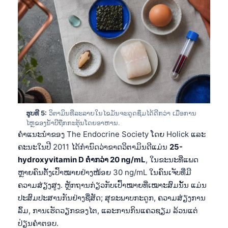
ຮູບທີ 5:
ວິຕາມິນທີ່ລະລາຍໃນໄຂມັນຈະດູດຊຶມໄດ້ດີກວ່າ ເມື່ອການ
ໄຫຼຂອງນ້ຳບີຖືກກະຕຸ້ນໂດຍອາຫານ.
ຄຳແນະນຳຂອງ The Endocrine Society ໂດຍ Holick ແລະ
ຄະນະໃນປີ 2011 ໄດ້ກຳນົດວ່າຂາດວິຕາມິນດີແມ່ນ
25-
hydroxyvitamin D ຕໍ່າກວ່າ 20 ng/mL
, ໃນຂະນະທີ່ແພດ
ຫຼາຍຄົນຕັ້ງເປົ້າໝາຍຢ່າງໜ້ອຍ 30 ng/mL ໃນຄົນເຈັບທີ່ມີ
ຄວາມສ່ຽງສູງ. ຫຼັກຖານກ່ຽວກັບເປົ້າໝາຍທີ່ເໝາະສົມນັ້ນ ແມ່ນ
ປະສົມປະສານກັນຢ່າງຊື່ສັດ; ສຸຂະພາບກະດູກ, ຄວາມສ່ຽງການ
ລົ້ມ, ການເຮັດວຽກຂອງໄຕ, ແລະການກິນແຄວຊຽມ ລ້ວນແຕ່
ປ່ຽນຄຳຕອບ.