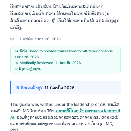
ບັນຫາອາຫານເສີມສ່ວນໃຫຍ່ບໍ່ແມ່ນການປະຕິກິລິຍາທີ່
ອັນຕະລາຍ; ມັນເປັນຄວາມຜິດພາດໃນເວລາກິນທີ່ເສຍເງິນ,
ສັບສົນການກວດເລືອດ, ຫຼື ເຮັດໃຫ້ອາການຄື່ນໄສ້ ແລະ ທ້ອງຜູກ
ແຍ່ລົງ.
📖 ~11 ນາທີ
📅
ເມສາ 28, 2026
📝 ຈັດພິ. I need to provide translations for all items; continue.
ເມສາ 28, 2026
🩺 Medically Reviewed:
11 ກໍລະກົດ 2026
✅ ອີງຕາມຫຼັກຖານ
🔄 ອັບເດດລ້າສຸດ:
11 ກໍລະກົດ 2026
This guide was written under the leadership of
ດຣ. ທອມັສ
ໄຄລນ໌, MD
ໂດຍຮ່ວມມືກັບ
ຄະນະທີ່ປຶກສາດ້ານການແພດ Kantesti
AI
, ລວມທັງການປະກອບສ່ວນຈາກສາດສະດາຈານ ດຣ. ຮານ ເວເບີ
ແລະ ການທົບທວນທາງການແພດໂດຍ ດຣ. ຊາຣາ ມິດເຊວ, MD,
PhD.