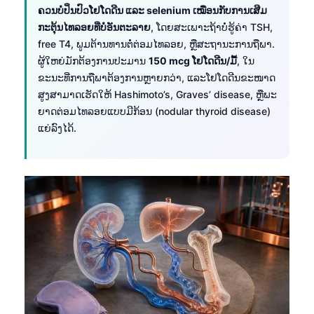
ຄວນບໍ່ປິ່ນປົວໂຢໂດດີນ ແລະ selenium ເໝືອນກັບການເສີມ
ກະຕຸ້ນໄທລອຍທີ່ບໍ່ອັນຕະລາຍ
, ໂດຍສະເພາະຖ້າບໍ່ຮູ້ຄ່າ TSH,
free T4, ພູມຕ້ານທານຕໍ່ຕ່ອມໄທລອຍ, ຫຼືສະຖານະການຖືພາ.
ຜູ້ໃຫຍ່ມັກຕ້ອງການປະມານ
150 mcg ໂຢໂດດີນ/ມື້
, ໃນ
ຂະນະທີ່ການຖືພາຕ້ອງການຫຼາຍກວ່າ, ແລະໂຢໂດດີນຂະໜາດ
ສູງສາມາດເຮັດໃຫ້ Hashimoto’s, Graves’ disease, ຫຼືພະ
ຍາດຕ່ອມໄທລອຍແບບມີກ້ອນ (nodular thyroid disease)
ແຍ່ລົງໄດ້.