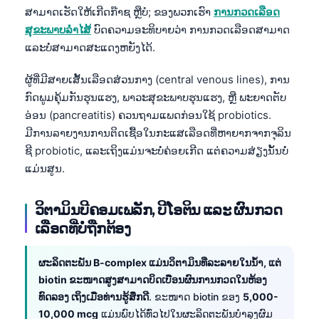
日本語
ສາມາດເຮັດໃຫ້ເກີດກ໊າຊ ຫຼືບໍ; ຂອງພວກເຮົາ
ການກວດເລືອດ
ສຸຂະພາບລຳໄສ້
ບົດຄວາມອະທິບາຍວ່າ ການກວດເລືອດສາມາດ
Eesti
ແລະບໍ່ສາມາດສະແດງຫຍັງໄດ້.
Azərbaycan dili
Bosanski
ຜູ້ທີ່ມີສາຍເສັ້ນເລືອດສ່ວນກາງ (central venous lines), ການ
ກົດພູມຄຸ້ມກັນຮຸນແຮງ, ພາວະສຸຂະພາບຮຸນແຮງ, ຫຼື ພະຍາດຕັບ
Svenska
ອ່ອນ (pancreatitis) ຄວນຖາມແພດກ່ອນໃຊ້ probiotics.
Српски језик
ມີການລາຍງານການຕິດເຊື້ອໃນກະແສເລືອດທີ່ຫາຍາກຈາກຈຸລິນ
Íslenska
ຊີ probiotic, ແລະເຖິງແມ່ນຈະບໍ່ຄ່ອຍເກີດ ແຕ່ຄວາມສ່ຽງນັ້ນບໍ່
ແມ່ນສູນ.
Հայերեն
Bahasa Indonesia
ວິຕາມິນບີຄອມເພລັກ, ບີໂອຕິນ ແລະ ຜົນກວດ
हिन्दी
ເລືອດທີ່ບໍ່ຖືກຕ້ອງ
Nederlands
ຜະລິດຕະພັນ B-complex ແມ່ນວິຕາມິນທີ່ລະລາຍໃນນ້ຳ, ແຕ່
Dansk
biotin ຂະໜາດສູງສາມາດບິດເບືອນຜົນການກວດໃນຫ້ອງ
Български
ທົດລອງ ເຖິງເມື່ອທ່ານຮູ້ສຶກດີ
. ຂະໜາດ biotin ຂອງ
5,000-
فارسی
10,000 mcg
ແມ່ນພົບໄດ້ທົ່ວໄປໃນຜະລິດຕະພັນບຳລຸງຜົມ