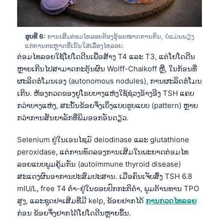
ຮູບທີ 6:
ການເສີມຕ່ອມໄທລອຍຕ້ອງຮູ້ຂະໜາດການກິນ, ບໍ່ແມ່ນພຽງ
ແຕ່ການຕະຫຼາດທີ່ເນັ້ນໃສ່ເລື່ອງໄທລອຍ.
ຕ່ອມໄທລອຍໃຊ້ໂຢໂດດີນເພື່ອສ້າງ T4 ແລະ T3, ແຕ່ໂຢໂດດີນ
ຫຼາຍເກີນໄປສາມາດກະຕຸ້ນຜົນ Wolff-Chaikoff ຫຼື, ໃນກ້ອນທີ່
ຜະລິດຮໍໂມນເອງ (autonomous nodules), ການຜະລິດຮໍໂມນ
ເກີນ. ຫ້ອງກວດຂອງຢູໂຣບບາງແຫ່ງໃຊ້ຊ່ວງອ້າງອີງ TSH ແຄບ
ກວ່າບາງແຫ່ງ, ສະນັ້ນຂ້ອຍຈຶ່ງເບິ່ງແບບຮູບແບບ (pattern) ຫຼາຍ
ກວ່າການສັນຍາລັກທີ່ພິມອອກອັນດຽວ.
Selenium ຢູ່ໃນເອນໄຊມ໌ deiodinase ແລະ glutathione
peroxidase, ແຕ່ການທົດລອງການເສີມໃນພະຍາດຕ່ອມໄທ
ລອຍແບບພູມຄຸ້ມກັນ (autoimmune thyroid disease)
ສະແດງຜົນອາການປະສົມປະສານ. ເມື່ອຄົນເຈັບສົ່ງ TSH 6.8
mIU/L, free T4 ຕ່ຳ-ຢູ່ໃນຂອບປົກກະຕິຕ່ຳ, ພູມຕ້ານທານ TPO
ສູງ, ແລະຊຸດຢາເສີມທີ່ມີ kelp, ຂ້ອຍຢາກໄດ້
ການກວດໄທລອຍ
ກ່ອນ ຂ້ອຍຈຶ່ງຢາກໄດ້ໂຢໂດດີນຫຼາຍຂຶ້ນ.