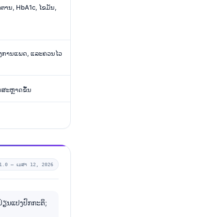
້ຳຕານ, HbA1c, ໄຂມັນ,
າງການແພດ, ແລະຄວນໄວ
ບສະຫຼາດຂຶ້ນ
1.0 —
ເມສາ 12, 2026
ປ່ຽນແປງປົກກະຕິ;