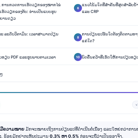
, ການກວດການເຮັດວຽກຂອງໝາກໄຂ່
ແນວໂນ້ມໃດທີ່ສຳຄັນທີ່ສຸດສຳລັບນ
ເຮັດວຽກຂອງຕັບ: ອ່ານເປັນແບບຮູບ
ແລະ CRP
ສັນຍານດຽວ
 ແລະ ລະດັບວິຕາມິນ: ເວລາສາມາດປ່ຽນ
ການປ່ຽນແປອັນໃດຕ້ອງຕິດຕາມທ
ແຄ່ໃດ?
i ປຽບທຽບ PDF ແລະຮູບພາບຕາມເວລາ
ບົດຄົ້ນຄວ້າທີ່ເຮັດໃຫ້ການປຽບທຽ
ຍໆ
v
ີ່ມີຄວາມໝາຍ
ມັກຈະໝາຍເຖິງການປ່ຽນແປທີ່ດຳເນີນຕໍ່ເນື່ອງ ແລະໃຫຍ່ກວ່າການ
c
, ຂ້ອຍມັກຢາກເຫັນປະມານ
0.3% ຫາ 0.5%
ກ່ອນຈະຖືວ່າເປັນຂອງຈິງ.