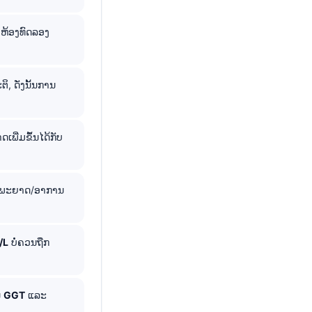
ຫ້ອງທົດລອງ
 ດັ່ງນັ້ນການ
ພີ່ມຂຶ້ນໄດ້ກັບ
, ພະຍາດ/ອາການ
/L
ບໍ່ຄວນຖືກ
ນ
GGT
ແລະ