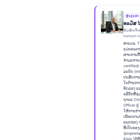
Frysk
Esperanto
ຜູ້ຂຽນນຳ
ທອມັສ 
Беларуская мова
ຫົວໜ້າເຈົ້າ
Kantesti A
Татар теле
ທ່ານດຣ. 
Кыргызча
ແມ່ນແພດຫມ
ຜ່ານການຢ
ئۇيغۇرچە
ກຳມະການ 
certified
Cebuano
ລະບົບ (inte
ປະສົບການຫ
Basa Jawa
ໃນດ້ານກ
ທົດລອງ ແ
Монгол
ຄລີນິກທີ່ຊ
Afrikaans
ຖານະ Chi
Officer ຢູ
العربية المغربية
ໃຫ້ການກຳກ
ເພື່ອຄວາ
Occitan
ແພດຂອງ n
ທີ່ເປັນຂອ
Gàidhlig
(proprieta
Klein ໄດ້ຕ