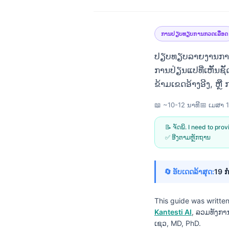
ການປຽບທຽບການກວດເລືອດ
ປຽບທຽບລາຍງານການກ
ການປ່ຽນແປທີ່ເຫັນຊັ
ຂ້າມເຂດອ້າງອີງ, ຫຼື
📖 ~10-12 ນາທີ
📅
ເມສາ 
📝 ຈັດພິ. I need to pro
✅ ອີງຕາມຫຼັກຖານ
🔄 ອັບເດດລ້າສຸດ:
19 ກ
This guide was writte
Norsk bokmål
Kantesti AI
, ລວມທັງກ
Ślōnskŏ gŏdka
ເຊວ, MD, PhD.