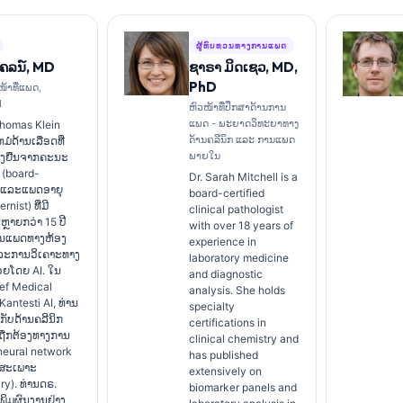
ຜູ້ທົບທວນທາງການແພດ
ໄຄລນ໌, MD
ຊາຣາ ມິດເຊວ, MD,
PhD
ໜ້າທີ່ແພດ,
I
ຫົວໜ້າທີ່ປຶກສາດ້ານການ
ແພດ - ພະຍາດວິທະຍາທາງ
Thomas Klein
ດ້ານຄລີນິກ ແລະ ການແພດ
ໍດ້ານເລືອດທີ່
ພາຍໃນ
ັ້ງຢືນຈາກຄະນະ
(board-
Dr. Sarah Mitchell is a
) ແລະແພດອາຍຸ
board-certified
rnist) ທີ່ມີ
clinical pathologist
ຼາຍກວ່າ 15 ປີ
with over 18 years of
ານແພດທາງຫ້ອງ
experience in
ລະການວິເຄາະທາງ
laboratory medicine
່ວຍໂດຍ AI. ໃນ
and diagnostic
ef Medical
analysis. She holds
່ Kantesti AI, ທ່ານ
specialty
ັບດ້ານຄລີນິກ
certifications in
ມຖືກຕ້ອງທາງການ
clinical chemistry and
eural network
has published
ງສະເພາະ
extensively on
ry). ທ່ານດຣ.
biomarker panels and
ີພິມຜົນງານຢ່າງ