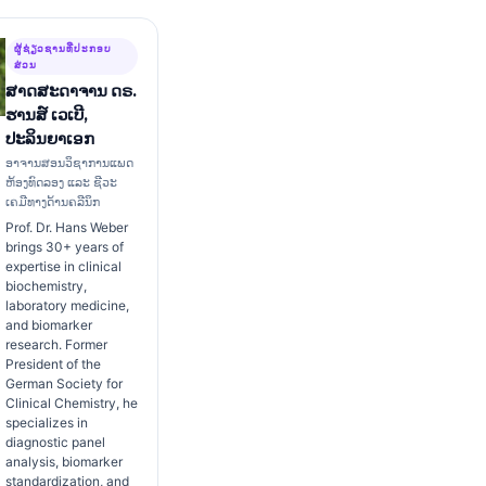
ຜູ້ຊ່ຽວຊານທີ່ປະກອບ
ສ່ວນ
ສາດສະດາຈານ ດຣ.
ຮານສ໌ ເວເບີ,
ປະລິນຍາເອກ
ອາຈານສອນວິຊາການແພດ
ຫ້ອງທົດລອງ ແລະ ຊີວະ
ເຄມີທາງດ້ານຄລີນິກ
Prof. Dr. Hans Weber
brings 30+ years of
expertise in clinical
biochemistry,
laboratory medicine,
and biomarker
research. Former
President of the
German Society for
Clinical Chemistry, he
specializes in
diagnostic panel
analysis, biomarker
standardization, and