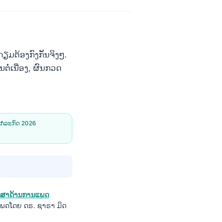
ມຕ້ອງກົງກັນຈິງໆ.
ຕໍ່ເນື່ອງ, ຜົນກວດ
 ກໍລະກົດ 2026
ຶກສາດ້ານການແພດ
ພດໂດຍ ດຣ. ຊາຣາ ມິດ