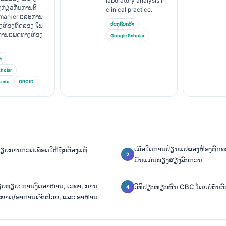
laboratory analysis in
ງກ່ຽວກັບການຕີ
clinical practice.
marker ແລະການ
ປະຕູຄົ້ນຄວ້າ
າງຫ້ອງທົດລອງ ໃນ
ານການແພດທາງຫ້ອງ
Google Scholar
າ
holar
.edu
ORCID
ເມື່ອໃດການປ່ຽນແປຂອງຫ້ອງທົດລອ
ຽບທຽບການກວດເລືອດໃຫ້ຖືກຕ້ອງແທ້
ມັນແມ່ນພຽງສຽງລົບກວນ
ປຽບທຽບ: ການງົດອາຫານ, ເວລາ, ການ
ວິທີປຽບທຽບຜົນ CBC ໂດຍບໍ່ຕື່ນຕ
ະຍາດ/ອາການເຈັບປ່ວຍ, ແລະ ອາຫານ