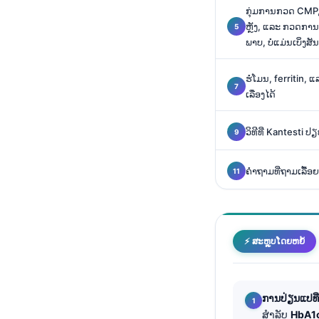
O‘zbekcha
ກຸ່ມການກວດ CMP
ຫຼັງ, ແລະ ກວດການ
Українська
ພາບ, ບໍ່ແມ່ນເບິ່ງ
አማርኛ
ຮໍໂມນ, ferritin,
Kiswahili
ເລື່ອງໄດ້
ភាសាខ្មែរ
ဗမာစာ
ວິທີທີ່ Kantest
ไทย
ຄໍາຖາມທີ່ຖາມເລື້ອ
Tagalog
Tiếng Việt
Bahasa Melayu
⚡ ສະຫຼຸບໂດຍຫຍໍ້
മലയാളം
ಕನ್ನಡ
ગુજરાતી
ການປ່ຽນແປທ
ສຳລັບ
HbA1
தமிழ்