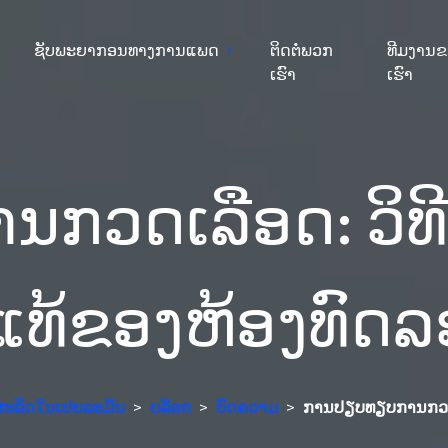
ຊັບພະຍາກອນທາງການແພດ
ຕິດຕໍ່ພວກ
ທີມງານ
ເຮົາ
ເຮົາ
ກວດເລືອດ: ວິທີ
ີ່ແທ້ຂອງຫ້ອງທົດລ
, ຜະລິດໃນເຢຍລະມັນ
>
ບລັອກ
>
ບົດຄວາມ
>
ການປຽບທຽບການກວດເລ