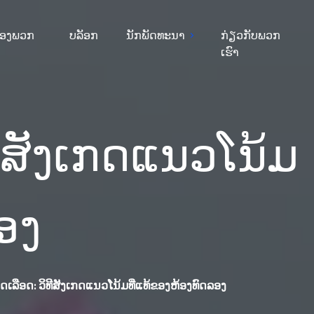
ຂອງພວກ
ບລັອກ
ນັກພັດທະນາ
ກ່ຽວກັບພວກ
ເຮົາ
ສັງເກດແນວໂນ້ມ
ອງ
ືອດ: ວິທີສັງເກດແນວໂນ້ມທີ່ແທ້ຂອງຫ້ອງທົດລອງ