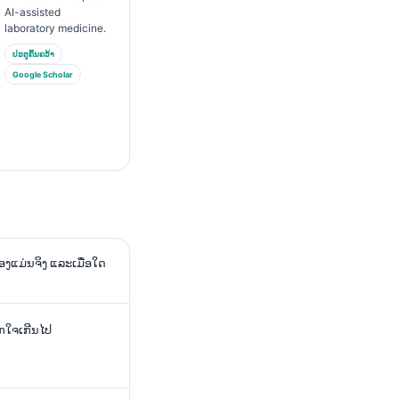
AI-assisted
laboratory medicine.
ປະຕູຄົ້ນຄວ້າ
Google Scholar
ງແມ່ນຈິງ ແລະເມື່ອໃດ
ົກໃຈເກີນໄປ