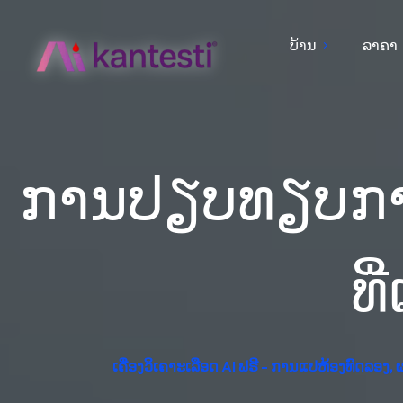
ບ້ານ
ລາຄາ
ການປຽບທຽບການ
ທ
ເຄື່ອງວິເຄາະເລືອດ AI ຟຣີ - ການແປຫ້ອງທົດລອງ