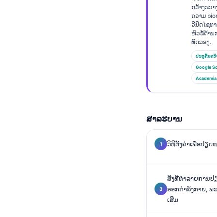
Euskara
ກວ້າງຂວາ
ຄວາມ bio
Македонски јазик
ວິນິດໄຊທ
Latviešu valoda
ຫົວຂໍ້ດ້
ທົດລອງ.
Galego
ປະຕູຄົ້ນຄວ້
অসমীয়া
Google Sc
Academia
සිංහල
سنڌي
پښتو
ສາລະບານ
ວິທີຕັ້ງຄ່າເພື່ອປ
Slovenčina
Hrvatski
Suomi
ສິ່ງທີ່ທຳລາຍການ
ອອກກຳລັງກາຍ, ພ
Қазақ тілі
ເສີມ
Català