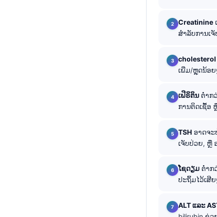
తెలుగు
Creatinine
ເ
मराठी
ສຳລັບການເຈັບ
اردو
cholesterol
বাংলা
ເພີ່ມ/ຫຼຸດນ້ອ
Shqip
Magyar
ເຟີຣິຕິນ
ຕໍ່າກ
ການຕິດເຊື້ອ ຫ
Slovenščina
한국어
TSH
ອາດຈະປ
Polski
ເຈັບປ່ວຍ, ຫຼ
Lietuvių kalba
ໂຊດຽມ
ຕໍ່າກ
Русский
ປະຖິ້ມໄວ້ເສີຍ
ქართული
ALT ແລະ AS
Čeština
bilirubin ຊ