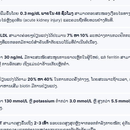
ພີ່ມຂຶ້ນໂດຍ
0.3 mg/dL ພາຍໃນ 48 ຊົ່ວໂມງ
ສາມາດຕອບສະໜອງເງື່ອນໄຂທາງ
ໄຂ່ຫຼັງຉຸດທັນ (acute kidney injury) ແລະຄວນຖືກທົບທວນຢ່າງທັນທີ.
 LDL
ສາມາດຄ່ອຍໆປ່ຽນແປງໄດ້ປະມານ
7% ຫາ 10%
ລະຫວ່າງການກວດປົກກະຕິ,
ຍໆທີ່ແຍກອອກມັກຈະບໍ່ສຳຄັນເທົ່າກັບແນວໂນ້ມທີ່ດຳເນີນຕໍ່ເນື່ອງ.
ວ່າ
30 ng/mL
ມັກຈະສະໜັບສະໜູນການຂາດເຫຼັກໃນຜູ້ໃຫຍ່, ແຕ່ ferritin ສາມາດເ
ຼື ການອັກເສບ ເຖິງແມ່ນວ່າຮ້ານເກັບເຫຼັກຕ່ຳ.
່ຽນແປງໄດ້ຕາມ
20% ຫາ 40%
ໃນການກວດຄັ້ງຕ່າງໆ, ໂດຍສະເພາະຖ້າເວລາ
ື ອາຫານເສີມ biotin ມີການປ່ຽນແປງ.
ວ່າ
130 mmol/L
ຫຼື
potassium
ຕໍ່າກວ່າ
3.0 mmol/L
ຫຼື ສູງກວ່າ
5.5 mmol
ໆ.
T
ສາມາດສູງຂຶ້ນເຖິງ
2-3 ເທົ່າ
ຂອບເຂດສູງສຸດຫຼັງຈາກອອກກຳລັງກາຍໜັກ; ຄູ່ກັ
່ວຍບອກຄວາມແຕກຕ່າງລະຫວ່າງຮູບແບບຂອງຕັບກັບກ້າມເນື້ອ.