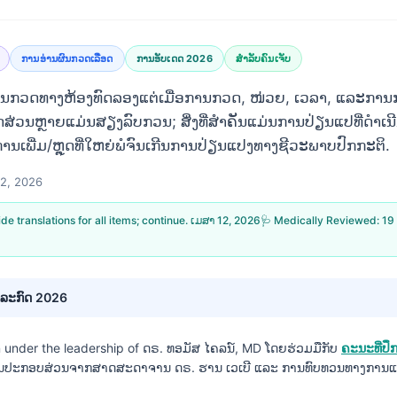
ການອ່ານຜົນກວດເລືອດ
ການອັບເດດ 2026
ສຳລັບຄົນເຈັບ
ວດທາງຫ້ອງທົດລອງແຕ່ເມື່ອການກວດ, ໜ່ວຍ, ເວລາ, ແລະການກຽ
ດສ່ວນຫຼາຍແມ່ນສຽງລົບກວນ; ສິ່ງທີ່ສຳຄັນແມ່ນການປ່ຽນແປທີ່ດຳເນີນ
 ການເພີ່ມ/ຫຼຸດທີ່ໃຫຍ່ພໍຈົນເກີນການປ່ຽນແປງທາງຊີວະພາບປົກກະຕິ.
12, 2026
vide translations for all items; continue.
ເມສາ 12, 2026
🩺 Medically Reviewed:
19
ໍລະກົດ 2026
n under the leadership of
ດຣ. ທອມັສ ໄຄລນ໌, MD
ໂດຍຮ່ວມມືກັບ
ຄະນະທີ່ປ
ານປະກອບສ່ວນຈາກສາດສະດາຈານ ດຣ. ຮານ ເວເບີ ແລະ ການທົບທວນທາງການແ