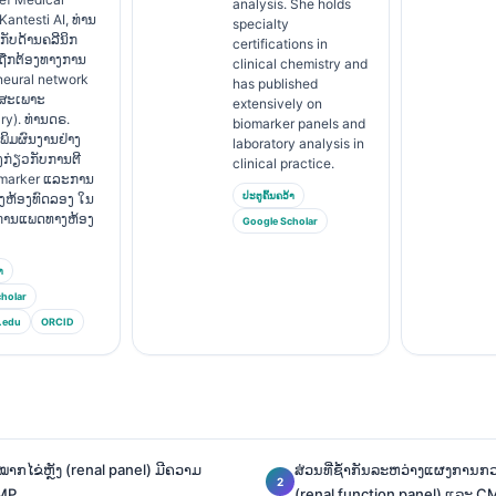
analysis. She holds
່ Kantesti AI, ທ່ານ
specialty
ັບດ້ານຄລີນິກ
certifications in
ມຖືກຕ້ອງທາງການ
clinical chemistry and
eural network
has published
ງສະເພາະ
extensively on
ry). ທ່ານດຣ.
biomarker panels and
ີພິມຜົນງານຢ່າງ
laboratory analysis in
ງກ່ຽວກັບການຕີ
clinical practice.
marker ແລະການ
ປະຕູຄົ້ນຄວ້າ
າງຫ້ອງທົດລອງ ໃນ
ານການແພດທາງຫ້ອງ
Google Scholar
າ
holar
.edu
ORCID
ກໄຂ່ຫຼັງ (renal panel) ມີຄວາມ
ສ່ວນທີ່ຊ້ຳກັນລະຫວ່າງແຜງການກວ
CMP
(renal function panel) ແລະ C