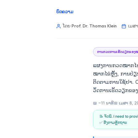
ບົດຄວາມ
ໂດຍ Prof. Dr. Thomas Klein
ເມສາ
ການກວດການເຮັດວຽກຂອງໝາ
ແຜງການກວດໝາກໄຂ່ຫຼ
ໝາກໄຂ່ຫຼັງ, ການປ່ຽ
ຕິດຕາມການໃຊ້ຢາ. C
ວັດການເຮັດວຽກຂອງຕັ
📖 ~11 ນາທີ
📅
ເມສາ 8, 2
📝 ຈັດພິ. I need to pro
✅ ອີງຕາມຫຼັກຖານ
Norsk bokmål
Ślōnskŏ gŏdka