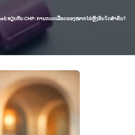
el) ທຽບກັບ CMP: ການກວດເລືອດຂອງໝາກໄຂ່ຫຼັງອັນໃດສຳຄັນ?