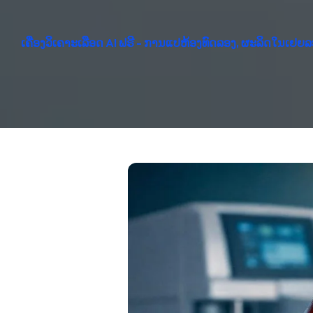
ເຄື່ອງວິເຄາະເລືອດ AI ຟຣີ - ການແປຫ້ອງທົດລອງ, ຜະລິດໃນເຢຍລ