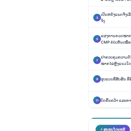
O‘zbekcha
Українська
ເປັນຫຍັງແພດຈຶ່ງ
ຈິງ
አማርኛ
Kiswahili
ແຜງການກວດໝາກໄຂ່ຫ
CMP ກໍບໍ່ເຫັນເໝື
ភាសាខ្មែរ
ဗမာစာ
ຢາຄວບຄຸມຄວາມດັ
ไทย
ໝາກໄຂ່ຫຼັງແນວໃດ
Tagalog
ຮູບແບບທີ່ສັບສົນ ທີ
Tiếng Việt
Bahasa Melayu
ບົດຄົ້ນຄວ້າ ແລະການ
മലയാളം
ಕನ್ನಡ
ગુજરાતી
⚡ ສະຫຼຸບໂດຍຫຍໍ້
தமிழ்