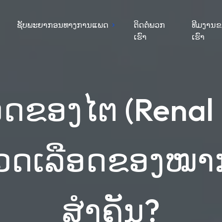
ຊັບພະຍາກອນທາງການແພດ
ຕິດຕໍ່ພວກ
ທີມງານ
ເຮົາ
ເຮົາ
ດຂອງໄຕ (Renal 
ດເລືອດຂອງໝາກໄ
ສຳຄັນ?