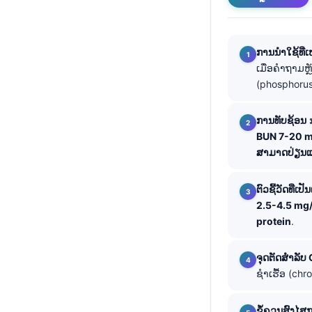
తెలుగు
मराठी
ການນຳໃຊ້ທີ່ເ
اردو
ເມື່ອຄຳຖາມຫ
(phosphorus
বাংলা
Shqip
ການທັບຊ້ອນ
Magyar
BUN 7-20 
ສາມາດປ່ຽນ
Slovenščina
한국어
ຕົວຊີ້ວັດທີ່ເປ
Polski
2.5-4.5 mg
protein
.
Lietuvių kalba
Русский
ຈຸດຕັດສຳລັບ
ქართული
ຊຳເຮື້ອ (chr
Čeština
ຂໍ້ຄວນສົງໄສ