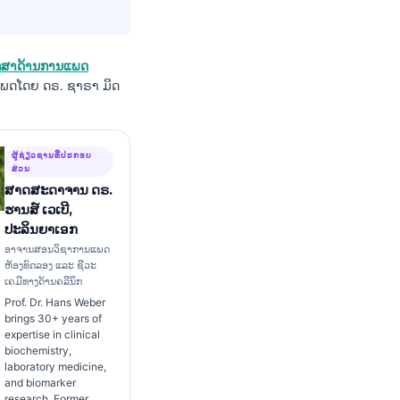
ຶກສາດ້ານການແພດ
ພດໂດຍ ດຣ. ຊາຣາ ມິດ
ຜູ້ຊ່ຽວຊານທີ່ປະກອບ
ສ່ວນ
ສາດສະດາຈານ ດຣ.
ຮານສ໌ ເວເບີ,
ປະລິນຍາເອກ
ອາຈານສອນວິຊາການແພດ
ຫ້ອງທົດລອງ ແລະ ຊີວະ
ເຄມີທາງດ້ານຄລີນິກ
Prof. Dr. Hans Weber
brings 30+ years of
expertise in clinical
biochemistry,
laboratory medicine,
and biomarker
research. Former