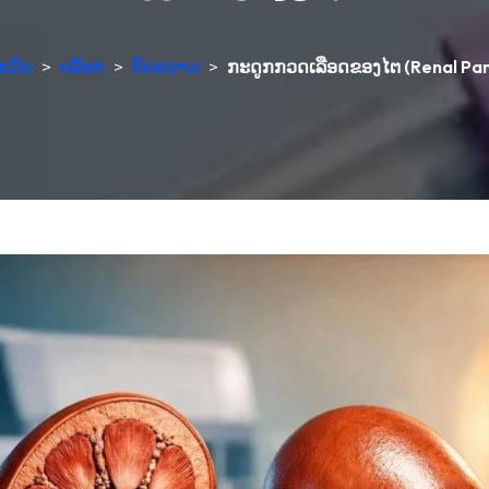
ະມັນ
>
ບລັອກ
>
ບົດຄວາມ
>
ກະດູກກວດເລືອດຂອງໄຕ (Renal Pan