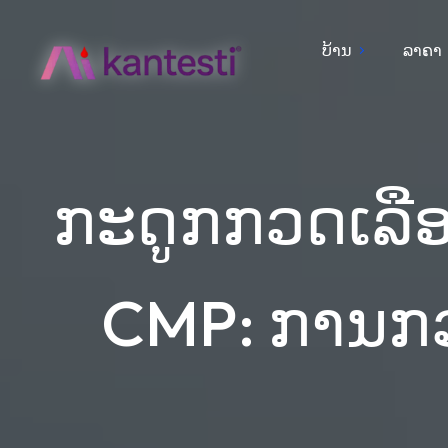
ບ້ານ
ລາຄາ
ກະດູກກວດເລືອ
CMP: ການກວ