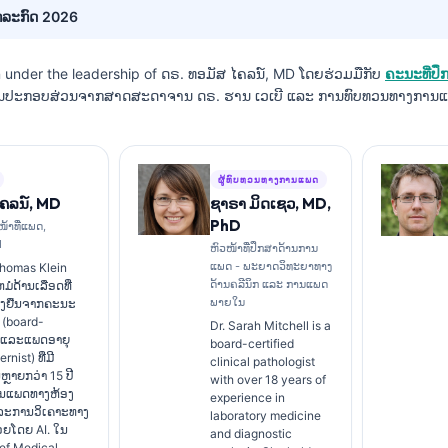
ໍລະກົດ 2026
n under the leadership of
ດຣ. ທອມັສ ໄຄລນ໌, MD
ໂດຍຮ່ວມມືກັບ
ຄະນະທີ່ປ
ານປະກອບສ່ວນຈາກສາດສະດາຈານ ດຣ. ຮານ ເວເບີ ແລະ ການທົບທວນທາງການແ
ຜູ້ທົບທວນທາງການແພດ
ໄຄລນ໌, MD
ຊາຣາ ມິດເຊວ, MD,
PhD
ໜ້າທີ່ແພດ,
I
ຫົວໜ້າທີ່ປຶກສາດ້ານການ
ແພດ - ພະຍາດວິທະຍາທາງ
Thomas Klein
ດ້ານຄລີນິກ ແລະ ການແພດ
ໍດ້ານເລືອດທີ່
ພາຍໃນ
ັ້ງຢືນຈາກຄະນະ
(board-
Dr. Sarah Mitchell is a
) ແລະແພດອາຍຸ
board-certified
rnist) ທີ່ມີ
clinical pathologist
ຼາຍກວ່າ 15 ປີ
with over 18 years of
ານແພດທາງຫ້ອງ
experience in
ລະການວິເຄາະທາງ
laboratory medicine
່ວຍໂດຍ AI. ໃນ
and diagnostic
ef Medical