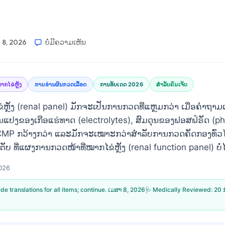
 8, 2026
ບໍ່​ມີ​ຄວາມ​ເຫັນ
ກໄຂ່ຫຼັງ
ການອ່ານຜົນກວດເລືອດ
ການອັບເດດ 2026
ສຳລັບຄົນເຈັບ
ັງ (renal panel) ມັກຈະເປັນການກວດທີ່ແຫຼມກວ່າ ເມື່ອຄຳຖາ
ນແປງຂອງເກືອແຮ່ທາດ (electrolytes), ສົມດຸນຂອງຟອສຟໍຣັດ (ph
MP ກວ້າງກວ່າ ແລະມັກຈະເໝາະກວ່າສຳລັບການກວດຄັດກອງທົ່ວໄປ 
ບ ທີ່ແຜງການກວດໜ້າທີ່ໝາກໄຂ່ຫຼັງ (renal function panel) ບໍ່
026
vide translations for all items; continue.
ເມສາ 8, 2026
🩺 Medically Reviewed:
20 