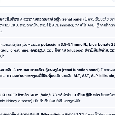
ໝາະສົມທີ່ສຸດ
A
ແຜງການກວດໝາກໄຂ່ຫຼັງ (renal panel)
ມັກຈະເປັນປະໂຫຍດ
ຼັກແມ່ນ CKD, ການຂາດນ້ຳ, ການໃຊ້ ACE inhibitor, ການໃຊ້ ARB, ຫຼືການຕິດ
).
ການກວດທັງສອງມັກຈະລວມ
potassium 3.5-5.1 mmol/L
,
bicarbonate 2
mg/dL
,
creatinine
,
ຄາລຊຽມ
, ແລະ
ນ້ຳຕານ (glucose) ຢ່າງມີນັຍສຳຄັນ, ແລ
ແປງ
.
ັນເອກະລັກ
A
ການກວດການເຮັດວຽກຂອງໄຕ (renal function panel)
ມັກຈະລ
/dL
; ກ
ກວດສະພາບທາງເຄມີທີ່ຄົບຖ້ວນ
ມັກຈະເພີ່ມ
ALT, AST, ALP, bilirubin
 CKD
eGFR ຕ່ຳກວ່າ 60 mL/min/1.73 m²
ສໍາລັບ
3 ເດືອນ ຫຼືດົນກວ່າ
ຊີ້ບອກໂລ
onic kidney disease) ເມື່ອຢືນຢັນດ້ວຍບໍລິບົດທາງຄລີນິກ.
ການຂາດນ້ຳ
A
ອັດຕາສ່ວນ BUN/creatinine ສູງກວ່າ 20:1
ມັກຈະຊີ້ໄປທາງການ