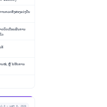
ທີ່ການກວດທັງສອງແບ່ງປັນ
າດບິດເບືອນຜົນການ
ວໃດ
ແທ້
ນໝໍ, ຫຼື ໄປຮັບການ
v1.0 —
ເມສາ 8, 2026