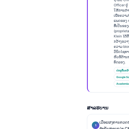
Euskara
Officer ຢູ
Македонски јазик
ໃຫ້ການກຳກ
ເພື່ອຄວາ
Latviešu valoda
ແພດຂອງ n
ທີ່ເປັນຂອ
Galego
(proprieta
Klein ໄດ້ຕ
অসমীয়া
ກວ້າງຂວາ
ຄວາມ bio
සිංහල
ວິນິດໄຊທ
ຫົວຂໍ້ດ້
سنڌي
ທົດລອງ.
پښتو
ປະຕູຄົ້ນຄວ້
Google Sc
Academia
Slovenčina
Hrvatski
Suomi
ສາລະບານ
Қазақ тілі
ເມື່ອແຜງການກວດໝາ
Català
ສຳຄັນຫຼາຍກວ່າ 