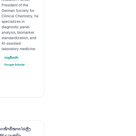
President of the
German Society for
Clinical Chemistry, he
specializes in
diagnostic panel
analysis, biomarker
standardization, and
AI-assisted
laboratory medicine.
ປະຕູຄົ້ນຄວ້າ
Google Scholar
ດໜ້າທີ່ໝາກໄຂ່ຫຼັງ
MP ແມ່ນຫຍັງ