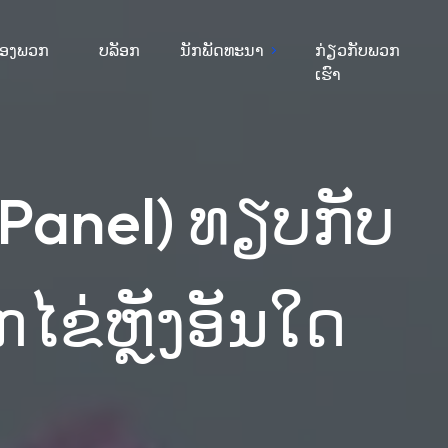
ຂອງພວກ
ບລັອກ
ນັກພັດທະນາ
ກ່ຽວກັບພວກ
ເຮົາ
Panel) ທຽບກັບ
ຂ່ຫຼັງອັນໃດ