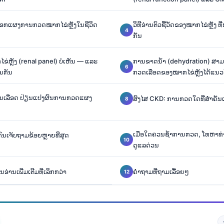
ເລືອກແຜງການກວດໝາກໄຂ່ຫຼັງໃນຊີວິດ
ວິທີອ່ານຕົວຊີ້ວັດຂອງໝາກໄຂ່ຫຼັງ 
ກັນ
ຼັງ (renal panel) ບໍ່ເຫັນ — ແລະ
ການຂາດນ້ຳ (dehydration) ສາມ
ອນກັນ
ກວດເລືອດຂອງໝາກໄຂ່ຫຼັງໄດ້ແນ
ນເລືອດ ປ່ຽນແປງຜົນການກວດແຜງ
ສົງໄສ CKD: ການກວດໃດທີ່ສຳຄັນ
ເມື່ອໃດຄວນຊ້ຳການກວດ, ໂທຫາທ່າ
່ຄົນເຈັບຖາມຂ້ອຍຫຼາຍທີ່ສຸດ
ດູແລດ່ວນ
ອ່ານເພີ່ມເຕີມທີ່ເລິກກວ່າ
ຄໍາຖາມທີ່ຖາມເລື້ອຍໆ