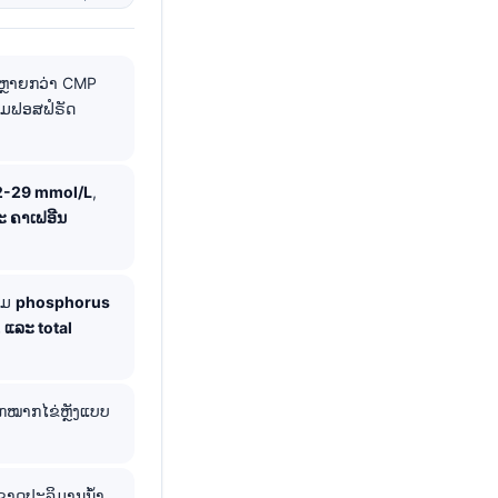
ຫຼາຍກວ່າ CMP
ຕາມຟອສຟໍຣັດ
2-29 mmol/L
,
ະ ຄາເຟອີນ
ວມ
phosphorus
, ແລະ total
ກໝາກໄຂ່ຫຼັງແບບ
ຂາດປະລິມານນ້ຳ