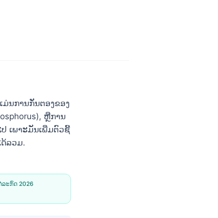
ມແມ່ນການກັ່ນຕອງຂອງ
osphorus), ຫຼືການ
ເພາະມັນເພີ່ມຕົວຊີ້
ໄດ້ລວມ.
ກໍລະກົດ 2026