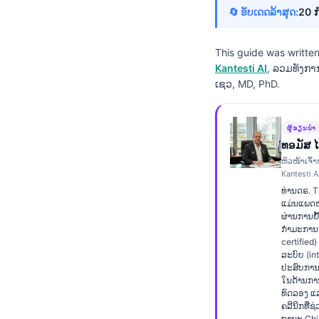
🔄 ອັບເດດລ້າສຸດ:
20 ກ
Frysk
Esperanto
This guide was writte
Беларуская мова
Kantesti AI
, ລວມທັງກ
ເຊວ, MD, PhD.
Татар теле
Кыргызча
ຜູ້ຂຽນນຳ
ئۇيغۇرچە
ທອມັສ 
Cebuano
ຫົວໜ້າເຈົ້າ
Kantesti A
Basa Jawa
ທ່ານດຣ. 
Монгол
ແມ່ນແພດຫມ
ຜ່ານການຢ
Afrikaans
ກຳມະການ 
certified
العربية المغربية
ລະບົບ (inte
ປະສົບການຫ
Occitan
ໃນດ້ານກ
ທົດລອງ ແ
Gàidhlig
ຄລີນິກທີ່ຊ
ຖານະ Chi