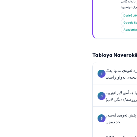
Gàidhlig
بابەتەکانی
Euskara
Deriyê Lêk
Македонски јазик
Google Sc
Academia
Latviešu valoda
Galego
অসমীয়া
Tabloya Naverok
සිංහල
ە لەوەی تەنها یەک
سنڌي
تیجەی تەواو ڕاست
پښتو
Slovenčina
 هەڵەی لابراتۆرییە
وضە/دەنگی لاب)
Hrvatski
Suomi
 پێش ئەوەی لەسەر
Қазақ тілі
حد دەچن
Català