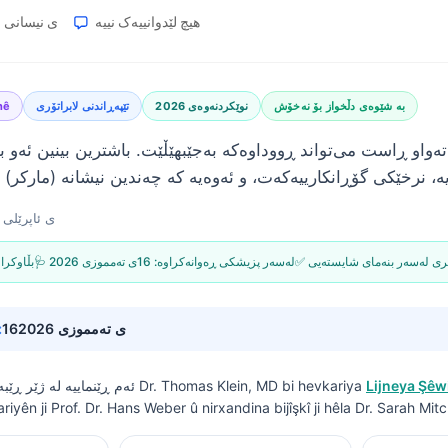
هیچ لێدوانییەک نییە
18ی نیسانی 2026
بە شێوەی دڵخواز بۆ نەخۆش
نوێکردنەوەی 2026
تێپەڕاندنی لابراتۆری
nê
تەواو ڕاست می‌تواند ڕووداوەکە بەجێبهێڵێت. باشترین بینین ئەو ب
18ی ئاپرێلی 2026
گیری لەسەر بنەمای شایستەیی
🩺 لەسەر پزیشکی ڕەوانەکراوە:
16ی تەمموزی 2026
📝 بڵاوکر
16ی تەمموزی 2026
🔄 بەروزرس
Lijneya Şêw
bi hevkariya
Dr. Thomas Klein, MD
ئەم ڕێنماییە لە ژێر ڕێبەرییەوە نووسراوە لەلایەن
ariyên ji Prof. Dr. Hans Weber û nirxandina bijîşkî ji hêla Dr. Sarah Mit