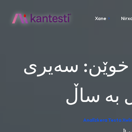
Xane
Nirx
 خوێن: سەیری
ڵ بە ساڵ
Analîzkera Testa Xwînê
ە ساڵ