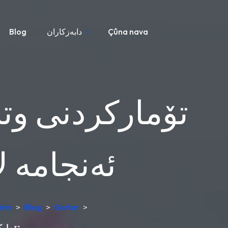
Çûna nava
دابەزکاران
Blog
تۆمارکردنی وت
ئەنجامە ل
irin
>
Blog
>
Gotar
>
تۆمارک