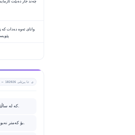
چەند جار دەبێت ئازما
پێویست
18ی ئاپرێلی 2026
0 —
کە لە ساڵێکدا 0.3-0.4% بگۆڕێت زۆرجار مانادارترە لەوەی 0.1% لەوەوە بچێت/هەڵبەزێت.
لە خوار 60 mL/min/1.73 m² بۆ کەمتر نەبوون لە 3 مانگ دەلالەت دەکات بە نەخۆشی مزمنێ کلیە.