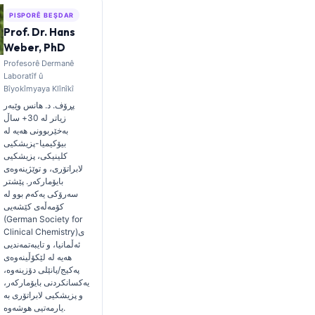
PISPORÊ BEŞDAR
Prof. Dr. Hans
Weber, PhD
Profesorê Dermanê
Laboratîf û
Bîyokîmyaya Klînîkî
پڕۆف. د. هانس وێبەر
زیاتر لە 30+ ساڵ
بەخێربوونی هەیە لە
بیۆکیمیا-پزیشکیی
کلینیکی، پزیشکیی
لابراتۆری، و توێژینەوەی
بایۆمارکەر. پێشتر
سەرۆکی یەکەم بوو لە
کۆمەڵەی کێشەیی
(German Society for
Clinical Chemistry)ی
ئەڵمانیا، و تایبەتمەندیی
هەیە لە لێکۆڵینەوەی
پەکیج/پانێلی دۆزینەوە،
یەکسانکردنی بایۆمارکەر،
و پزیشکیی لابراتۆری بە
یارمەتیی هوشەوە.