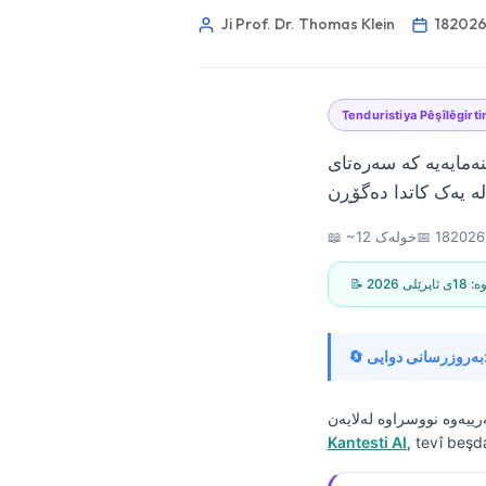
Ji Prof. Dr. Thomas Klein
Tenduristiya Pêşîlêgirti
نەمایەیە کە سەرەتای
📅
📖 ~12 خولەک
اوە:
18ی ئاپرێلی 2026
انی دوایی:
Norsk bokmål
Kantesti AI
, tevî beşd
Ślōnskŏ gŏdka