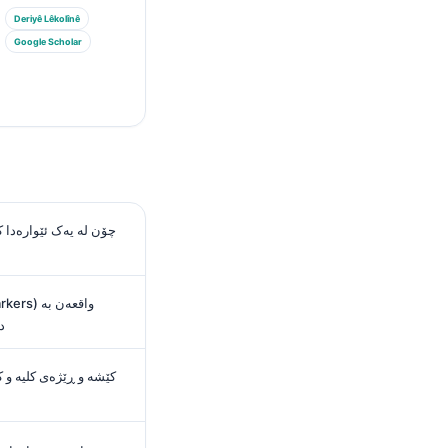
Deriyê Lêkolînê
Google Scholar
چۆن لە یەک ئێوارەدا کا
د
کێشە و ڕێژەی کلیە و کب