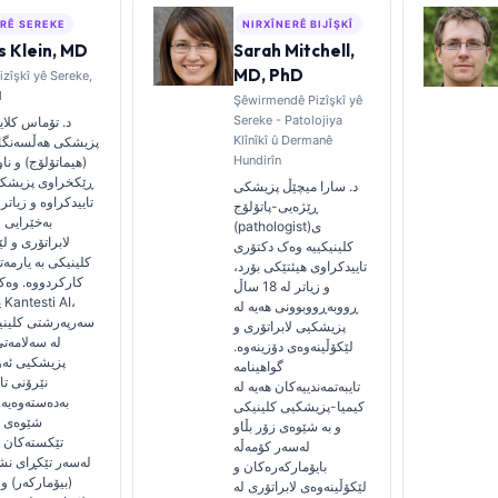
ARÊ SEREKE
NIRXÎNERÊ BIJÎŞKÎ
 Klein, MD
Sarah Mitchell,
MD, PhD
izîşkî yê Sereke,
I
Şêwirmendê Pizîşkî yê
Sereke - Patolojiya
د. تۆماس کلا
Klînîkî û Dermanê
پزیشکی هەڵسەنگان
Hundirîn
(هیماتۆلۆج) و ناو
ڕێکخراوی پزیش
د. سارا میچێڵ پزیشکی
ڕێژەیی-پاتۆلۆج
بەخێرایی 
(pathologist)ی
لابراتۆری و ل
کلینیکییە وەک دکتۆری
کلینیکی بە یارمە
تاییدکراوی هیئتێکی بۆرد،
کارکردووە. وە
و زیاتر لە 18 ساڵ
پ
ڕووبەڕووبوونی هەیە لە
سەرپەرشتی کلینی
پزیشکیی لابراتۆری و
لە سەلامەت
لێکۆڵینەوەی دۆزینەوە.
پزیشکیی ئەو
گواهینامە
نێرۆنی تا
تایبەتمەندییەکان هەیە لە
بەدەستەوەیە. 
کیمیا-پزیشکیی کلینیکی
شێوەی ز
و بە شێوەی زۆر بڵاو
تێکستەکان و
لەسەر کۆمەڵە
لەسەر تێکڕای نش
بایۆمارکەرەکان و
(بیۆمارکەر) و
لێکۆڵینەوەی لابراتۆری لە