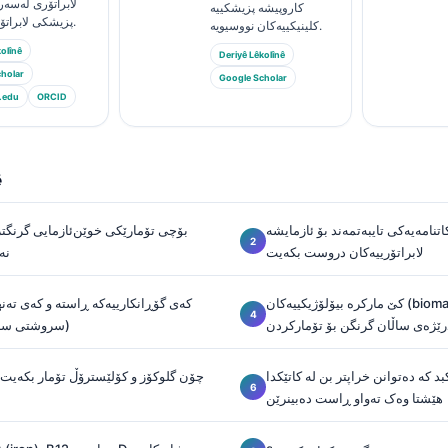
لابراتۆری لەسەر 
کاروپیشه پزیشکییە
پزیشکی لابراتۆری نوسیوە.
کلینیکییەکان نووسیویە.
olînê
Deriyê Lêkolînê
holar
Google Scholar
.edu
ORCID
ê
تنامەیەکی تایبەتمەند بۆ ئازمایشە
بۆچی تۆمارێکی خوێن‌ئازمایی گرنگتر
لابراتۆرییەکان دروست بکەیت
نە
کێ مارکرە بیۆلۆژیکییەکان (biomarkers) واقعەن بە
کەی گۆڕانکارییەکە ڕاستە و کەی تەنها
رێژەی ساڵان گرنگن بۆ تۆمارکردن
(سروشتی سرو
د کە دەتوانن خراپتر بن لە کاتێکدا
چۆن گلوکۆز و کۆلێسترۆڵ تۆمار بکەیت
هێشتا وەک تەواو ڕاست دەبینرێن