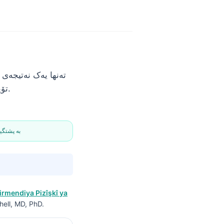
تەنها یەک نەتیجەی 
تۆیە، نرخێکی گۆڕانکارییەکەت، و ئەوەیە کە چەندین نیشانە (مارکر) لە یەک کاتدا دەگۆڕن.
✅ بە پشت
irmendiya Pizîşkî ya
chell, MD, PhD.