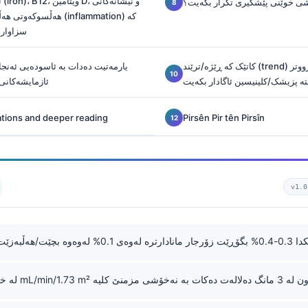
یشی خوێنی پێشگیری تکرار بکەیت؟
هەڵسوکەوتی هەڵبژاردن/ه
سزاوارن
کاتێک کە ڕێژە/ترێند (trend) واتای ئەوە دەدات کە زووتر
ە پزیشک/کلینیسین ئاگادار بکەیت
ئازمایشەکانی
ations and deeper reading
Pirsên Pir tên Pirsîn
v1.