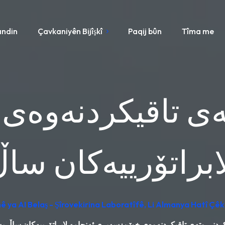
andin
Çavkaniyên Bijîşkî
Paqij bûn
Tîma me
ەی تاقیکردنەوەی
ابراتۆرییەکان سا
 ya AI Belaş - Şîrovekirina Laboratîfê, Li Almanya Hatî Çêk
ردنی وتەی تاقیکردنەوەی خوێن: سەیری ئەنجامە لابراتۆرییەکان ساڵ ب