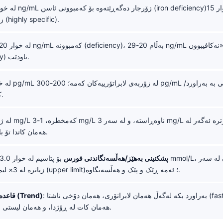
زۆر تایبەتمەندە (highly specific).
(insufficiency) ناودێت.
کۆنتێکس هەیە.
هەمان کاتدا تۆ باش بەهێز بیت.
پشکنینی بەهێز/هەڵسەنگاندنی فورس
زیاترە لە 3× لیمیتی سەرەکی (upper limit)؛ ئەمە ڕێک و پێک و هەڵسەنگاوە.
: بەراورد بکە لەگەڵ هەمان لابراتۆری، هەمان دۆخی ناشتا (fasting state)،
قاعدەی ڕێس/ڕێژە (Trend)
هەمان کات لە ڕۆژدا، و هەمان لیستی سوپڵێمێنتەکان.