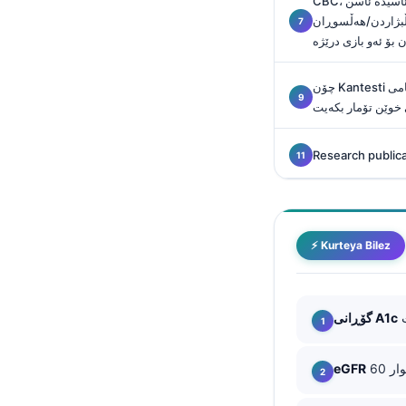
CBC، ئاسیدە ئاسن (iron)، B12، ویتامین D، و نیشانەکانی
O‘zbekcha
ەڵسوڕان (inflammation) کە
 بۆ ئەو بازی درێژە
Українська
አማርኛ
چۆن Kantesti یارمەتیت دەدات بە ئاسودەیی ئەنجامی
Kiswahili
 خوێن تۆمار بکەیت
ភាសាខ្មែរ
Research public
ဗမာစာ
ไทย
Tagalog
⚡ Kurteya Bilez
Tiếng Việt
Bahasa Melayu
മലയാളം
گۆڕانی A1c
ಕನ್ನಡ
eGFR
ગુજરાતી
தமிழ்