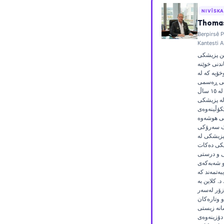
Frysk
NIVÎSK
Thomas
Esperanto
Berpirsê P
Беларуская мова
Kantesti A
ین پزیشکی
Татар теле
دنی خوێنە
خۆیە کە لە
Кыргызча
کی ڕەسمی
تاییدکراوە و زیاتر لە ١٥ ساڵ
ئۇيغۇرچە
لە پزیشکی
Cebuano
ێکۆڵینەوەی
تی هوشەوە
Basa Jawa
ک سەرۆکی
زیشکی لە Kantesti AI،
ພາສາລາວ
کی دەکات
ی و درستی
Монгол
 شەبەکەی
یبەتمەند کە
Afrikaans
د. کلاین بە
ۆر لەسەر
العربية المغربية
 وتارەکان
Occitan
انە زیستی
 دۆزینەوەی