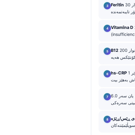
لە خوار 30 ng/mL زۆرجار دەگەڕێتەوە بۆ کەمبوونی ئاسن (iron deficiency)؛ لە خوار 15 ng/mL
Ferîtîn
తెలుగు
मराठी
لە خوار 20 ng/mL کەمبوونە (deficiency)، بەڵام 20-29 ng/mL زۆرجار بە «نەکافیبوون»
Vîtamîna D
اردو
বাংলা
Shqip
لە خوار 200 pg/mL لە زۆربەی لابراتۆرییەکان کەمە؛ 200-300 pg/mL سرحدییە و پێویستی بە بەراورد/
B12
Magyar
Slovenščina
لە ژێر 1 mg/L کەمخطرە، 1-3 mg/L ناوەڕاستە، و لە سەر 3 mg/L خەتەرەکە بەرزترە ئەگەر لە
hs-CRP
한국어
Polski
بۆ پتاسیم لە خوار 3.0 یان سەر 6.0 mmol/L، یان لە سەر AST/ALT کە
Lietuvių kalba
Русский
ქართული
Čeština