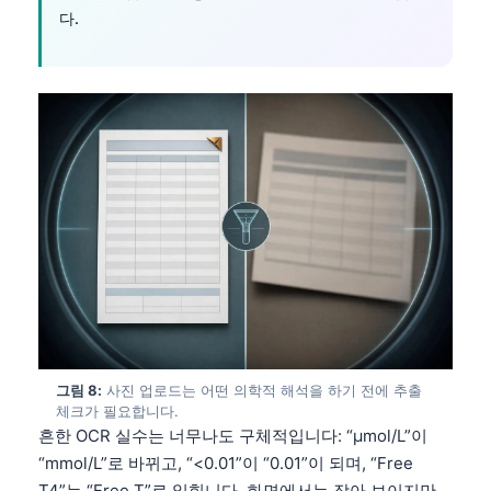
다.
தமிழ்
తెలుగు
मराठी
اردو
বাংলা
Shqip
Magyar
Slovenščina
Polski
Lietuvių kalba
그림 8:
사진 업로드는 어떤 의학적 해석을 하기 전에 추출
Русский
체크가 필요합니다.
ქართული
흔한 OCR 실수는 너무나도 구체적입니다: “µmol/L”이
“mmol/L”로 바뀌고, “<0.01”이 “0.01”이 되며, “Free
Čeština
T4”는 “Free T”로 읽힙니다. 화면에서는 작아 보이지만,