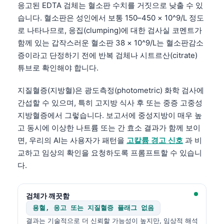
응고된 EDTA 검체는 혈소판 수치를 거짓으로 낮출 수 있
습니다. 혈소판은 성인에서 보통 150–450 × 10^9/L 정도
로 나타나므로, 응집(clumping)에 대한 검사실 코멘트가
함께 있는 갑작스러운 혈소판 38 × 10^9/L는 혈소판감소
증이라고 단정하기 전에 반복 검체나 시트르산(citrate)
튜브로 확인해야 합니다.
지질혈증(지방혈)은 광도측정(photometric) 화학 검사에
간섭할 수 있으며, 특히 고지방 식사 후 또는 중증 고중성
지방혈증에서 그렇습니다. 보고서에 중성지방이 매우 높
고 동시에 이상한 나트륨 또는 간 효소 결과가 함께 보이
면, 우리의 AI는 사용자가 패턴을
고칼륨 경고 신호
과 비
교하고 임상의 확인을 요청하도록 프롬프트할 수 있습니
다.
검체가 깨끗함
용혈, 응고 또는 지질혈증 플래그 없음
결과는 기술적으로 더 신뢰할 가능성이 높지만, 임상적 해석