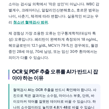
Català
소아는 검사실 의학에서 ‘작은 성인’이 아닙니다. WBC 감
별계수, 크레아티닌, 알칼리인산분해효소, 호르몬 범위는
O‘zbekcha
나이, 사춘기, 체격에 따라 변합니다. 실용적인 비교는 우
Українська
리
청소년 혈액검사 범위
.
አማርኛ
제 경험상 가장 조용한 오류는 인구통계학적(대상자 특
Kiswahili
성) 오류입니다. 페리틴이 완벽하게 측정되어 18 ng/mL,
ភាសាខ្មែរ
헤모글로빈이 12.1 g/dL, MCV가 79 fL인 경우에도, 월경
중인 28세 여성, 70세 남성, 또는 임신 30주 환자에서는
ဗမာစာ
의미가 다를 수 있습니다.
ไทย
Tagalog
OCR 및 PDF 추출 오류를 AI가 반드시 잡
Tiếng Việt
아야 하는 이유
Bahasa Melayu
혈액검사 AI는 OCR 추출을 반드시 확인해야 합니다. 사
മലയാളം
진으로 찍은 결과지는 소수점, 마이너스 부호, 단위, 바
ಕನ್ನಡ
이오마커 약어를 잘못된 데이터로 바꿀 수 있습니다. 하
나의 소수점이라도 놓치면 4.8가 48로 바뀔 수 있습니
ગુજરાતી