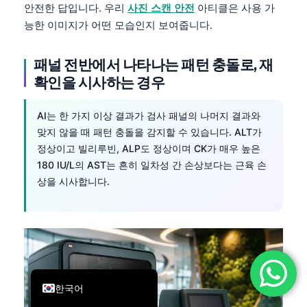
안전한 답입니다. 우리
사진 스캔 안전
아티클은 사용 가
简体中文
능한 이미지가 어떤 모습인지 보여줍니다.
Română
패널 전반에서 나타나는 패턴 충돌로, 재
Türkçe
확인을 시사하는 경우
Ελληνικά
Português
AI는 한 가지 이상 결과가 검사 패널의 나머지 결과와
Español
맞지 않을 때 패턴 충돌을 감지할 수 있습니다. ALT가
정상이고 빌리루빈, ALP도 정상이며 CK가 매우 높은
Italiano
180 IU/L의 AST는 흔히 일차성 간 손상보다는 근육 손
עִבְרִית
상을 시사합니다.
Français
العربية
Deutsch
English
한국어