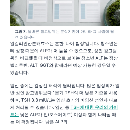
Gàidhlig
Euskara
Македонски јазик
Latviešu valoda
그림 7:
올바른 참고범위는 분석기만이 아니라 그 사람에 달
려 있습니다.
Galego
알칼리인산분해효소는 흔한 ‘나이 함정’입니다. 청소년은
অসমীয়া
뼈 성장 때문에 ALP가 더 높을 수 있으므로, 성인 참고범
위와 비교했을 때 비정상으로 보이는 청소년 ALP는 정상
සිංහල
빌리루빈, ALT, GGT와 함께라면 예상 가능한 경우일 수
سنڌي
있습니다.
پښتو
임신 중에는 갑상선 해석이 달라집니다. 많은 임상의가 일
반 성인 참고범위보다 1분기 TSH의 더 낮은 기준을 사용
Slovenčina
하며, TSH 3.8 mIU/L는 임신 초기의 비임신 성인과 다르
Hrvatski
게 처리될 수 있습니다. 임신 중
TSH에 대한 우리의 가이
드는
낮은 ALP가 인(포스페이트) 이상과 함께 나타날 때
Suomi
는 더 걱정됩니다. 낮은 ALP와.
Қазақ тілі