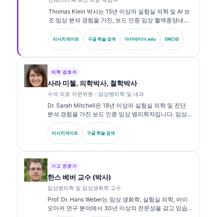
Thomas Klein 박사는 15년 이상의 실험실 의학 및 AI 보
조 임상 분석 경험을 가진, 보드 인증 임상 혈액종양내과
전문의이자 내과 전문의입니다. Kantesti AI의 최고 의료
책임자(CMO)로서 그는 독자적 신경망의 의학적 정확성
리서치게이트
구글 학술 검색
아카데미아.edu
ORCID
에 대한 임상적 감독을 제공합니다. Klein 박사는 생체표
지자 해석과 실험실 진단에 관한 실험실 의학 주제로 광
범위하게 연구를 발표해 왔습니다.
의학 검토자
사라 미첼, 의학박사, 철학박사
수석 의료 자문위원 - 임상병리학 및 내과
Dr. Sarah Mitchell은 18년 이상의 실험실 의학 및 진단
분석 경험을 가진 보드 인증 임상 병리학자입니다. 임상
화학 분야의 전문 자격을 보유하고 있으며, 임상 실무에서
바이오마커 패널과 실험실 분석에 대해 광범위하게 출판
리서치게이트
구글 학술 검색
해 왔습니다.
기고 전문가
한스 베버 교수 (박사)
임상병리학 및 임상생화학 교수
Prof. Dr. Hans Weber는 임상 생화학, 실험실 의학, 바이
오마커 연구 분야에서 30년 이상의 전문성을 갖고 있습
니다. 독일 임상화학회 전 회장으로서, 진단 패널 분석, 바