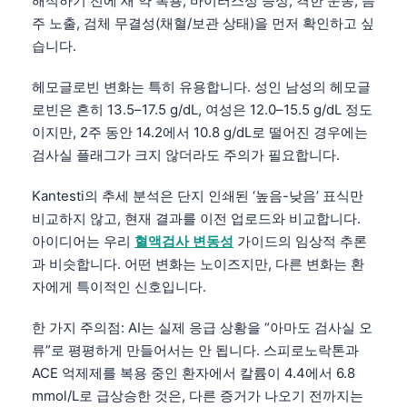
해석하기 전에 새 약 복용, 바이러스성 증상, 격한 운동, 음
주 노출, 검체 무결성(채혈/보관 상태)을 먼저 확인하고 싶
습니다.
헤모글로빈 변화는 특히 유용합니다. 성인 남성의 헤모글
로빈은 흔히 13.5–17.5 g/dL, 여성은 12.0–15.5 g/dL 정도
이지만, 2주 동안 14.2에서 10.8 g/dL로 떨어진 경우에는
검사실 플래그가 크지 않더라도 주의가 필요합니다.
Kantesti의 추세 분석은 단지 인쇄된 ‘높음-낮음’ 표식만
비교하지 않고, 현재 결과를 이전 업로드와 비교합니다.
아이디어는 우리
혈액검사 변동성
가이드의 임상적 추론
과 비슷합니다. 어떤 변화는 노이즈지만, 다른 변화는 환
자에게 특이적인 신호입니다.
한 가지 주의점: AI는 실제 응급 상황을 “아마도 검사실 오
류”로 평평하게 만들어서는 안 됩니다. 스피로노락톤과
Norsk bokmål
ACE 억제제를 복용 중인 환자에서 칼륨이 4.4에서 6.8
mmol/L로 급상승한 것은, 다른 증거가 나오기 전까지는
Ślōnskŏ gŏdka