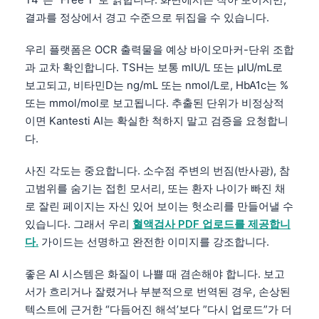
日本語
결과를 정상에서 경고 수준으로 뒤집을 수 있습니다.
Eesti
우리 플랫폼은 OCR 출력물을 예상 바이오마커-단위 조합
Azərbaycan dili
과 교차 확인합니다. TSH는 보통 mIU/L 또는 µIU/mL로
Bosanski
보고되고, 비타민D는 ng/mL 또는 nmol/L로, HbA1c는 %
Svenska
또는 mmol/mol로 보고됩니다. 추출된 단위가 비정상적
이면 Kantesti AI는 확실한 척하지 말고 검증을 요청합니
Српски језик
다.
Íslenska
사진 각도는 중요합니다. 소수점 주변의 번짐(반사광), 참
Հայերեն
고범위를 숨기는 접힌 모서리, 또는 환자 나이가 빠진 채
Bahasa Indonesia
로 잘린 페이지는 자신 있어 보이는 헛소리를 만들어낼 수
हिन्दी
있습니다. 그래서 우리
혈액검사 PDF 업로드를 제공합니
다.
가이드는 선명하고 완전한 이미지를 강조합니다.
Nederlands
Dansk
좋은 AI 시스템은 화질이 나쁠 때 겸손해야 합니다. 보고
Български
서가 흐리거나 잘렸거나 부분적으로 번역된 경우, 손상된
텍스트에 근거한 “다듬어진 해석’보다 ”다시 업로드”가 더
فارسی