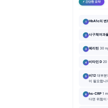
⚡ 간단한 요약
Català
O‘zbekcha
Українська
HbA1c의 
አማርኛ
사구체여과
Kiswahili
ភាសាខ្មែរ
페리틴
30 
ဗမာစာ
ไทย
비타민 D
20
Tagalog
Tiếng Việt
비12
대부분의
이 필요합니
Bahasa Melayu
മലയാളം
hs-CRP
1 
다면 위험이 
ಕನ್ನಡ
ગુજરાતી