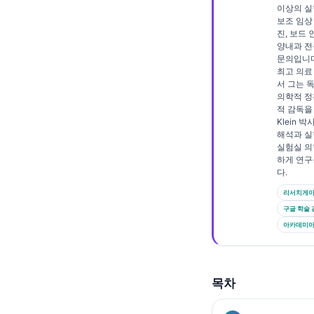
이상의 실험
Frysk
보조 임상
진, 보드
Esperanto
양내과 전
문의입니다. 
Беларуская мова
최고 의료
Татар теле
서 그는 
의학적 정
Кыргызча
적 감독을
Klein 
ئۇيغۇرچە
해석과 실
실험실 의
Cebuano
하게 연구
다.
Basa Jawa
리서치게
ພາສາລາວ
구글 학술 
Монгол
아카데미아.
Afrikaans
العربية المغربية
목차
Occitan