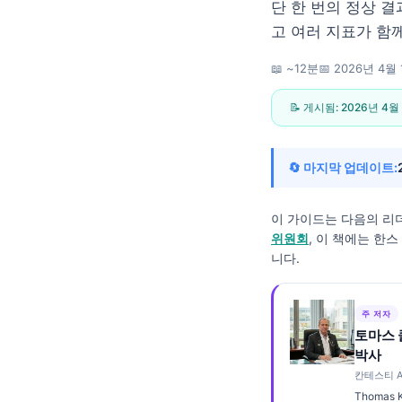
단 한 번의 정상 결
고 여러 지표가 함
📖 ~12분
📅
2026년 4월 
📝 게시됨:
2026년 4월
🔄 마지막 업데이트:
이 가이드는 다음의 리
위원회
, 이 책에는 한
니다.
주 저자
토마스 
박사
Norsk bokmål
칸테스티 A
Ślōnskŏ gŏdka
Thomas 