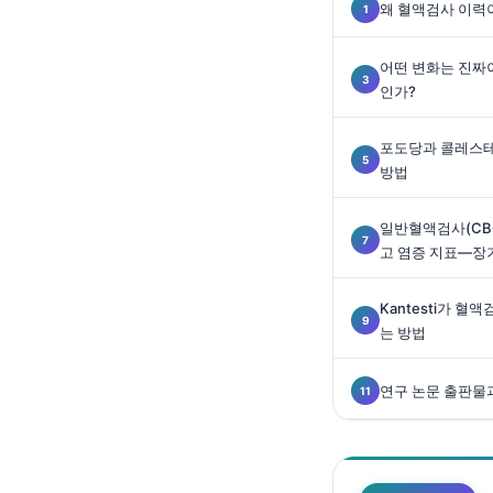
Gàidhlig
왜 혈액검사 이력
Euskara
어떤 변화는 진짜
Македонски јазик
인가?
Latviešu valoda
Galego
포도당과 콜레스테
방법
অসমীয়া
සිංහල
일반혈액검사(CBC)
고 염증 지표—장
سنڌي
پښتو
Kantesti가 
는 방법
Slovenčina
연구 논문 출판물
Hrvatski
Suomi
Қазақ тілі