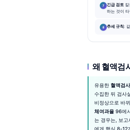
긴급 검토
칼륨
தமிழ்
하는 것이 
తెలుగు
추세 규칙
:
मराठी
اردو
বাংলা
Shqip
왜 혈액검
Magyar
Slovenščina
유용한
혈액검사
Polski
수집한 뒤 검사
Lietuvių kalba
비정상으로 바뀌
Русский
체여과율
96에서
ქართული
는 경우는, 보
Čeština
에게 핵심 8-1