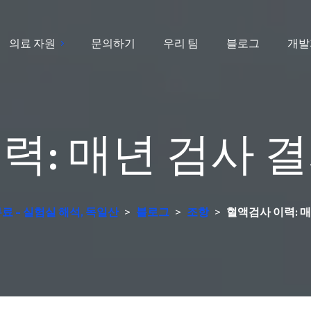
의료 자원
문의하기
우리 팀
블로그
개발
력: 매년 검사 
무료 - 실험실 해석, 독일산
>
블로그
>
조항
>
혈액검사 이력: 