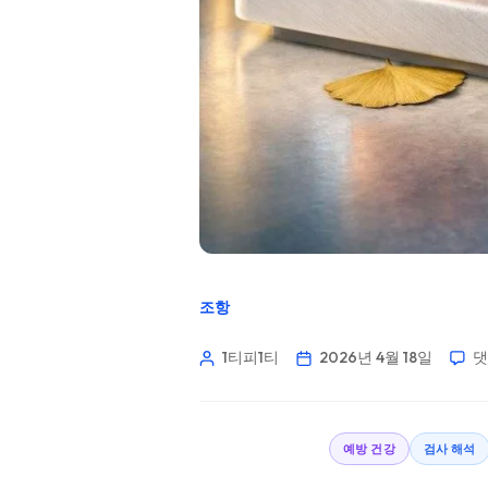
조항
1티피1티
2026년 4월 18일
댓
예방 건강
검사 해석