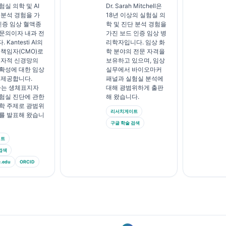
실 의학 및 AI
Dr. Sarah Mitchell은
 분석 경험을 가
18년 이상의 실험실 의
 인증 임상 혈액종
학 및 진단 분석 경험을
문의이자 내과 전
가진 보드 인증 임상 병
Kantesti AI의
리학자입니다. 임상 화
 책임자(CMO)로
학 분야의 전문 자격을
독자적 신경망의
보유하고 있으며, 임상
확성에 대한 임상
실무에서 바이오마커
 제공합니다.
패널과 실험실 분석에
박사는 생체표지자
대해 광범위하게 출판
험실 진단에 관한
해 왔습니다.
학 주제로 광범위
리서치게이트
를 발표해 왔습니
구글 학술 검색
이트
검색
edu
ORCID