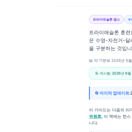
트라이애슬론 랩스
수
트라이애슬론 훈련은
은 수영-자전거-달
을 구분하는 것입니
📖 약 11분
📅
2026년 6월
📝 게시됨:
2026년 6월
🔄 마지막 업데이트:
이 가이드는 다음의 리
위원회
, 이 책에는 한
Norsk bokmål
니다.
Ślōnskŏ gŏdka