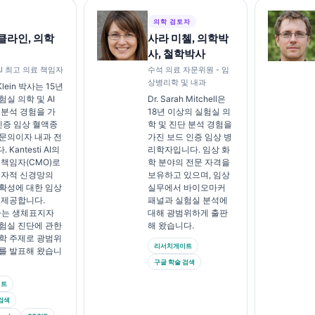
의학 검토자
클라인, 의학
사라 미첼, 의학박
사, 철학박사
I 최고 의료 책임자
수석 의료 자문위원 - 임
상병리학 및 내과
Klein 박사는 15년
실 의학 및 AI
Dr. Sarah Mitchell은
 분석 경험을 가
18년 이상의 실험실 의
 인증 임상 혈액종
학 및 진단 분석 경험을
문의이자 내과 전
가진 보드 인증 임상 병
Kantesti AI의
리학자입니다. 임상 화
 책임자(CMO)로
학 분야의 전문 자격을
독자적 신경망의
보유하고 있으며, 임상
확성에 대한 임상
실무에서 바이오마커
 제공합니다.
패널과 실험실 분석에
박사는 생체표지자
대해 광범위하게 출판
험실 진단에 관한
해 왔습니다.
학 주제로 광범위
리서치게이트
를 발표해 왔습니
구글 학술 검색
이트
검색