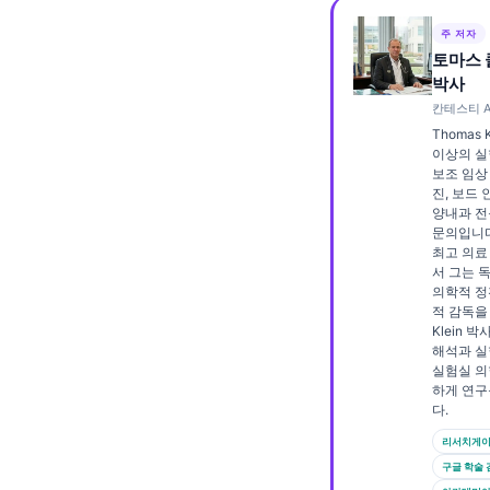
Frysk
주 저자
Esperanto
토마스 
박사
Беларуская мова
칸테스티 A
Татар теле
Thomas 
이상의 실험
Кыргызча
보조 임상
진, 보드
ئۇيغۇرچە
양내과 전
문의입니다. 
Cebuano
최고 의료
서 그는 
Basa Jawa
의학적 정
ພາສາລາວ
적 감독을
Klein 
Монгол
해석과 실
실험실 의
Afrikaans
하게 연구
다.
العربية المغربية
리서치게
Occitan
구글 학술 