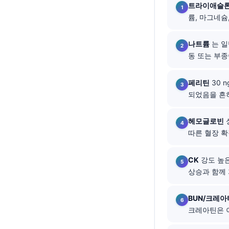
트라이애슬론
தமிழ்
륨, 마그네슘, 
తెలుగు
나트륨
는 일반
मराठी
동 또는 부종
اردو
বাংলা
페리틴
30 
되었음을 흔
Shqip
Magyar
헤모글로빈
성
따른 혈장 확
Slovenščina
Polski
CK
강도 높은
Lietuvių kalba
상승과 함께 
Русский
BUN/크레아
ქართული
크레아틴은 이
Čeština