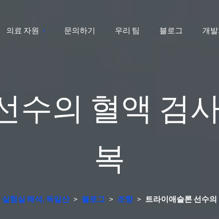
의료 자원
문의하기
우리 팀
블로그
개발
수의 혈액 검사: 
복
- 실험실 해석, 독일산
>
블로그
>
조항
>
트라이애슬론 선수의 혈