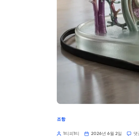
조항
1티피1티
2026년 6월 2일
댓