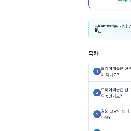
Gàidhlig
아카데미아.
Euskara
Македонски јазик
Kantesti는 가
🧪
Latviešu valoda
다.
Galego
অসমীয়া
목차
සිංහල
سنڌي
트라이애슬론 선수
야 하나요?
پښتو
트라이애슬론 선수
무엇인가요?
Slovenčina
Hrvatski
철분 고갈이 트라
Suomi
나요?
Қазақ тілі