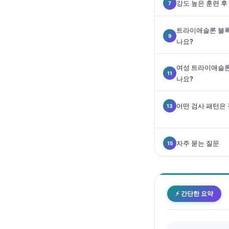
강도 높은 훈련 후
Català
O‘zbekcha
트라이애슬론 블록
Українська
나요?
አማርኛ
여성 트라이애슬론
Kiswahili
나요?
ភាសាខ្មែរ
어떤 검사 패턴은
ဗမာစာ
ไทย
Tagalog
자주 묻는 질문
Tiếng Việt
Bahasa Melayu
മലയാളം
⚡ 간단한 요약
ಕನ್ನಡ
ગુજરાતી