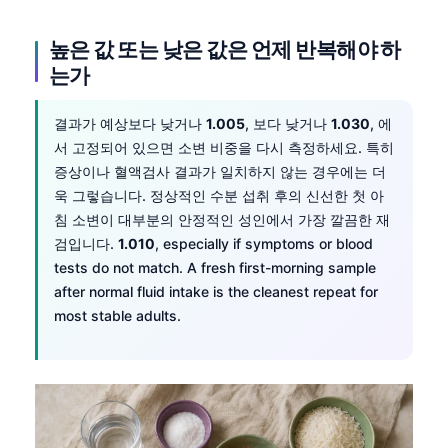
日本語
Eesti
높은 값 또는 낮은 값은 언제 반복해야 하
는가
Azərbaycan dili
Bosanski
결과가 예상보다 낮거나
1.005
, 보다 낮거나
1.030
, 에
Svenska
서 고정되어 있으면 소변 비중을 다시 측정하세요. 특히
증상이나 혈액검사 결과가 일치하지 않는 경우에는 더
Српски језик
욱 그렇습니다. 정상적인 수분 섭취 후의 신선한 첫 아
Íslenska
침 소변이 대부분의 안정적인 성인에서 가장 깔끔한 재
Հայերեն
검입니다.
1.010
, especially if symptoms or blood
tests do not match. A fresh first-morning sample
Bahasa Indonesia
after normal fluid intake is the cleanest repeat for
हिन्दी
most stable adults.
Nederlands
Dansk
Български
فارسی