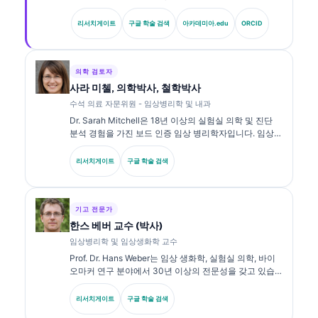
전문의이자 내과 전문의입니다. Kantesti AI의 최고 의료
책임자(CMO)로서 그는 독자적 신경망의 의학적 정확성
리서치게이트
구글 학술 검색
아카데미아.edu
ORCID
에 대한 임상적 감독을 제공합니다. Klein 박사는 생체표
지자 해석과 실험실 진단에 관한 실험실 의학 주제로 광
범위하게 연구를 발표해 왔습니다.
의학 검토자
사라 미첼, 의학박사, 철학박사
수석 의료 자문위원 - 임상병리학 및 내과
Dr. Sarah Mitchell은 18년 이상의 실험실 의학 및 진단
분석 경험을 가진 보드 인증 임상 병리학자입니다. 임상
화학 분야의 전문 자격을 보유하고 있으며, 임상 실무에서
바이오마커 패널과 실험실 분석에 대해 광범위하게 출판
리서치게이트
구글 학술 검색
해 왔습니다.
기고 전문가
한스 베버 교수 (박사)
임상병리학 및 임상생화학 교수
Prof. Dr. Hans Weber는 임상 생화학, 실험실 의학, 바이
오마커 연구 분야에서 30년 이상의 전문성을 갖고 있습
니다. 독일 임상화학회 전 회장으로서, 진단 패널 분석, 바
이오마커 표준화, AI 보조 실험실 의학을 전문으로 합니
리서치게이트
구글 학술 검색
다.