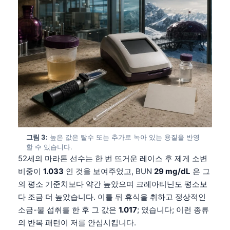
그림 3:
높은 값은 탈수 또는 추가로 녹아 있는 용질을 반영
할 수 있습니다.
52세의 마라톤 선수는 한 번 뜨거운 레이스 후 제게 소변
비중이
1.033
인 것을 보여주었고, BUN
29 mg/dL
은 그
의 평소 기준치보다 약간 높았으며 크레아티닌도 평소보
다 조금 더 높았습니다. 이틀 뒤 휴식을 취하고 정상적인
소금-물 섭취를 한 후 그 값은
1.017
; 였습니다; 이런 종류
의 반복 패턴이 저를 안심시킵니다.