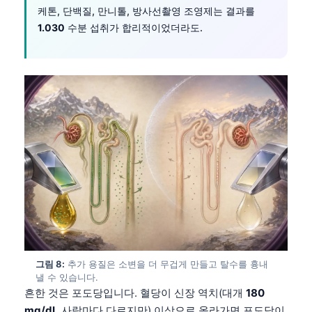
케톤, 단백질, 만니톨, 방사선촬영 조영제는 결과를
Frysk
1.030
수분 섭취가 합리적이었더라도.
Esperanto
Беларуская мова
Татар теле
Кыргызча
ئۇيغۇرچە
Cebuano
Basa Jawa
ພາສາລາວ
Монгол
Afrikaans
그림 8:
추가 용질은 소변을 더 무겁게 만들고 탈수를 흉내
العربية المغربية
낼 수 있습니다.
Occitan
흔한 것은 포도당입니다. 혈당이 신장 역치(대개
180
mg/dL
사람마다 다르지만) 이상으로 올라가면 포도당이