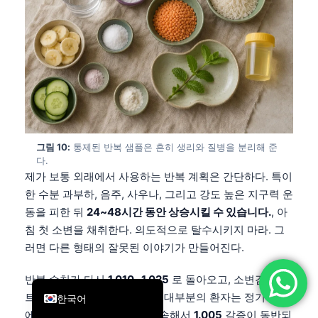
简体中文
Română
Türkçe
Ελληνικά
Português
Español
그림 10:
통제된 반복 샘플은 흔히 생리와 질병을 분리해 준
Italiano
다.
제가 보통 외래에서 사용하는 반복 계획은 간단하다. 특이
עִבְרִית
한 수분 과부하, 음주, 사우나, 그리고 강도 높은 지구력 운
Français
동을 피한 뒤
24~48시간 동안 상승시킬 수 있습니다.
, 아
العربية
침 첫 소변을 채취한다. 의도적으로 탈수시키지 마라. 그
러면 다른 형태의 잘못된 이야기가 만들어진다.
Deutsch
English
반복 수치가 다시
1.010~1.025
로 돌아오고, 소변검사 스
트립이 그 외에는 정상이라면 대부분의 환자는 정기 방문
한국어
에서 이를 논의할 수 있다. 계속해서
1.005
갈증이 동반되