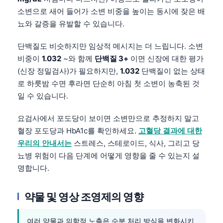
Gàidhlig
소변으로 새어 들어가 소변 비중을 높이는 동시에 잦은 배
Euskara
뇨와 갈증을 유발할 수 있습니다.
Македонски јазик
단백질도 비슷하지만 임상적 메시지는 더 느립니다. 소변
Latviešu valoda
비중이
1.032
~와 함께
단백질 3+
이면 신장에 대한 평가
Galego
(신장 정밀검사)가 필요하지만,
1.032
단백질이 없는 상태
অসমীয়া
로 하룻밤 수면 후라면 단순히 아침 첫 소변이 농축된 것
일 수 있습니다.
සිංහල
سنڌي
요검사에서 포도당이 보이면 소변만으로 추정하지 말고
혈장 포도당과 HbA1c를 확인하세요.
고혈당 결과에 대한
پښتو
우리의 안내서는
스트레스, 스테로이드, 식사, 그리고 당
뇨병 위험이 다음 단계에 어떻게 영향을 줄 수 있는지 설
Slovenčina
명합니다.
Hrvatski
약물 및 영상 조영제의 영향
Suomi
Қазақ тілі
여러 약물과 의학적 노출은 수분 처리 방식을 변화시키