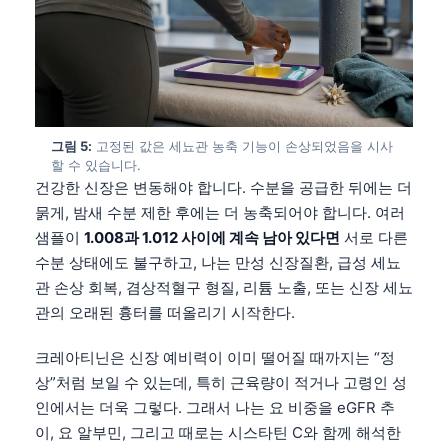
그림 5:
고정된 값은 세뇨관 농축 기능이 손상되었음을 시사
할 수 있습니다.
건강한 신장은 변동해야 합니다. 수분을 공급한 뒤에는 더
묽게, 밤새 수분 제한 후에는 더 농축되어야 합니다. 여러
샘플이
1.008과 1.012 사이에 계속 남아 있다면
서로 다른
수분 상태에도 불구하고, 나는 만성 신장질환, 급성 세뇨
관 손상 회복, 겸상적혈구 형질, 리튬 노출, 또는 신장 세뇨
관의 오래된 흉터를 떠올리기 시작한다.
크레아티닌은 신장 예비력이 이미 떨어질 때까지는 “정
상”처럼 보일 수 있는데, 특히 근육량이 적거나 고령인 성
인에서는 더욱 그렇다. 그래서 나는 요 비중을 eGFR 추
이, 요 알부민, 그리고 때로는 시스타틴 C와 함께 해석한