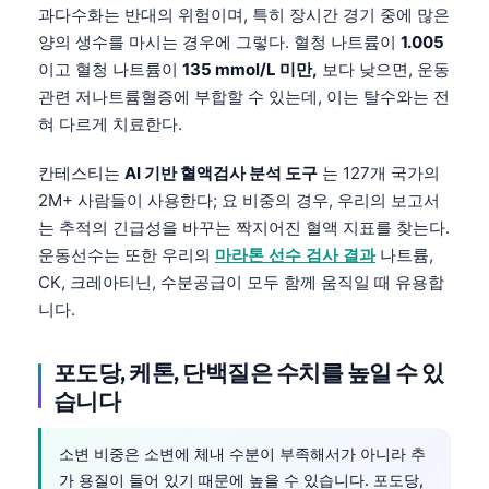
과다수화는 반대의 위험이며, 특히 장시간 경기 중에 많은
양의 생수를 마시는 경우에 그렇다. 혈청 나트륨이
1.005
이고 혈청 나트륨이
135 mmol/L 미만,
보다 낮으면, 운동
관련 저나트륨혈증에 부합할 수 있는데, 이는 탈수와는 전
혀 다르게 치료한다.
칸테스티는
AI 기반 혈액검사 분석 도구
는 127개 국가의
2M+ 사람들이 사용한다; 요 비중의 경우, 우리의 보고서
는 추적의 긴급성을 바꾸는 짝지어진 혈액 지표를 찾는다.
운동선수는 또한 우리의
마라톤 선수 검사 결과
나트륨,
CK, 크레아티닌, 수분공급이 모두 함께 움직일 때 유용합
니다.
포도당, 케톤, 단백질은 수치를 높일 수 있
습니다
Norsk bokmål
소변 비중은 소변에 체내 수분이 부족해서가 아니라 추
Ślōnskŏ gŏdka
가 용질이 들어 있기 때문에 높을 수 있습니다. 포도당,