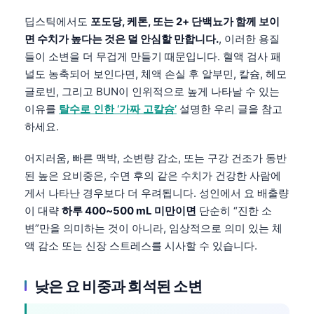
딥스틱에서도
포도당, 케톤, 또는 2+ 단백뇨가 함께 보이
면 수치가 높다는 것은 덜 안심할 만합니다.
, 이러한 용질
들이 소변을 더 무겁게 만들기 때문입니다. 혈액 검사 패
널도 농축되어 보인다면, 체액 손실 후 알부민, 칼슘, 헤모
글로빈, 그리고 BUN이 인위적으로 높게 나타날 수 있는
이유를
탈수로 인한 ‘가짜 고칼슘’
설명한 우리 글을 참고
하세요.
어지러움, 빠른 맥박, 소변량 감소, 또는 구강 건조가 동반
된 높은 요비중은, 수면 후의 같은 수치가 건강한 사람에
게서 나타난 경우보다 더 우려됩니다. 성인에서 요 배출량
이 대략
하루 400~500 mL 미만이면
단순히 “진한 소
변”만을 의미하는 것이 아니라, 임상적으로 의미 있는 체
액 감소 또는 신장 스트레스를 시사할 수 있습니다.
낮은 요 비중과 희석된 소변