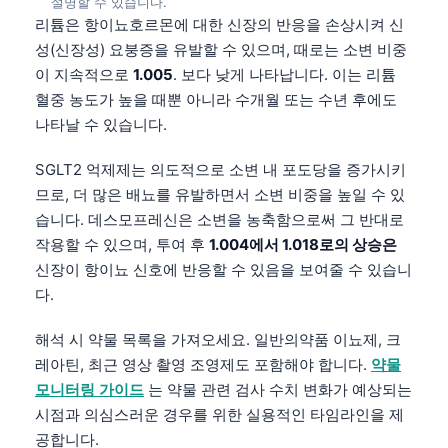
설명할 수 있습니다.
리튬은 항이뇨호르몬에 대한 신장의 반응을 손상시켜 신
தமிழ்
성(신장성) 요붕증을 유발할 수 있으며, 때로는 소변 비중
తెలుగు
이 지속적으로
1.005
. 보다 낮게 나타납니다. 이는 리튬
मराठी
혈중 농도가 높을 때뿐 아니라 수개월 또는 수년 후에도
나타날 수 있습니다.
اردو
বাংলা
SGLT2 억제제는 의도적으로 소변 내 포도당을 증가시키
므로, 더 많은 배뇨를 유발하면서 소변 비중을 높일 수 있
Shqip
습니다. 데스모프레신은 소변을 농축함으로써 그 반대로
Magyar
작용할 수 있으며, 투여 후
1.004에서 1.018로의 상승은
Slovenščina
신장이 항이뇨 신호에 반응할 수 있음을 보여줄 수 있습니
Polski
다.
Lietuvių kalba
해석 시 약물 목록을 가져오세요. 일반의약품 이뇨제, 크
Русский
레아틴, 최근 영상 촬영 조영제도 포함해야 합니다.
약물
모니터링 가이드
는 약물 관련 검사 수치 변화가 예상되는
ქართული
시점과 의심스러운 경우를 위한 실용적인 타임라인을 제
Čeština
공합니다.