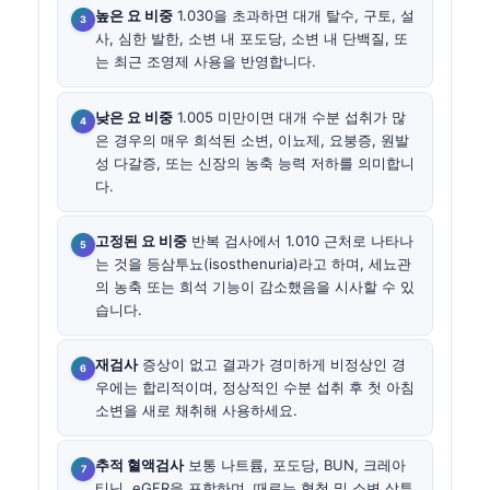
높은 요 비중
1.030을 초과하면 대개 탈수, 구토, 설
사, 심한 발한, 소변 내 포도당, 소변 내 단백질, 또
는 최근 조영제 사용을 반영합니다.
낮은 요 비중
1.005 미만이면 대개 수분 섭취가 많
은 경우의 매우 희석된 소변, 이뇨제, 요붕증, 원발
성 다갈증, 또는 신장의 농축 능력 저하를 의미합니
다.
고정된 요 비중
반복 검사에서 1.010 근처로 나타나
는 것을 등삼투뇨(isosthenuria)라고 하며, 세뇨관
의 농축 또는 희석 기능이 감소했음을 시사할 수 있
습니다.
재검사
증상이 없고 결과가 경미하게 비정상인 경
우에는 합리적이며, 정상적인 수분 섭취 후 첫 아침
소변을 새로 채취해 사용하세요.
추적 혈액검사
보통 나트륨, 포도당, BUN, 크레아
티닌, eGFR을 포함하며, 때로는 혈청 및 소변 삼투