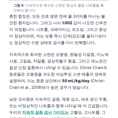
그림 4:
지속적으로 희석된 소변은 증상과 혈중 나트륨을 확
인해야 합니다.
흔한 함정은, 모든 진료 방문 전에 물 2리터를 마시는 불
안한 환자입니다. 그러고 나서
1.002
값이 나오면 신부전
이 걱정됩니다. 나트륨, 크레아티닌, 포도당, 그리고 증상
이 정상이라면, 저는 보통 즉시 단계(강도)를 올리기보다
는 정상적인 수분 상태로 검사를 다시 반복합니다.
지속적으로 희석된 소변은 요붕증, 원발성 다갈증, 이뇨제
사용, 고칼슘, 저칼륨, 겸상적혈구 형질, 그리고 세뇨관간
질성 신장 질환에서 나타날 수 있습니다. Christ-Crain과
동료들은 요붕증을 과도한 저삼투성 소변 배출의 장애로
설명하며, 이는 종종 성인에서
50 mL/kg/day
(Christ-
Crain et al., 2019)보다 높은 경우가 많습니다.
낮은 요비중은 지속적인 갈증, 체중 감소, 새로 생긴 두통,
또는 비정상적인 나트륨과 함께 나타날 때 더 긴급합니다.
우리의
지속적 갈증 검사 가이드는
고혈당, 고나트륨, 그