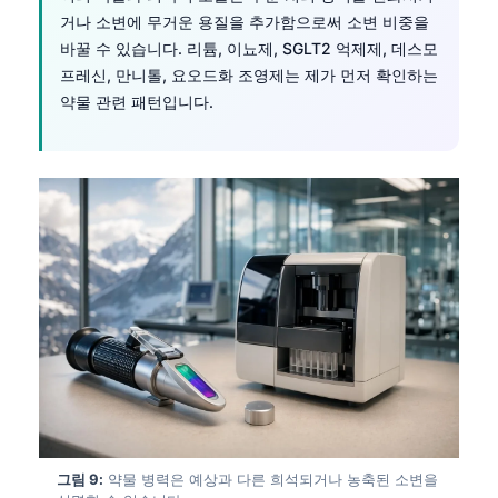
Català
거나 소변에 무거운 용질을 추가함으로써 소변 비중을
바꿀 수 있습니다. 리튬, 이뇨제, SGLT2 억제제, 데스모
O‘zbekcha
프레신, 만니톨, 요오드화 조영제는 제가 먼저 확인하는
Українська
약물 관련 패턴입니다.
አማርኛ
Kiswahili
ភាសាខ្មែរ
ဗမာစာ
ไทย
Tagalog
Tiếng Việt
Bahasa Melayu
മലയാളം
ಕನ್ನಡ
그림 9:
약물 병력은 예상과 다른 희석되거나 농축된 소변을
ગુજરાતી