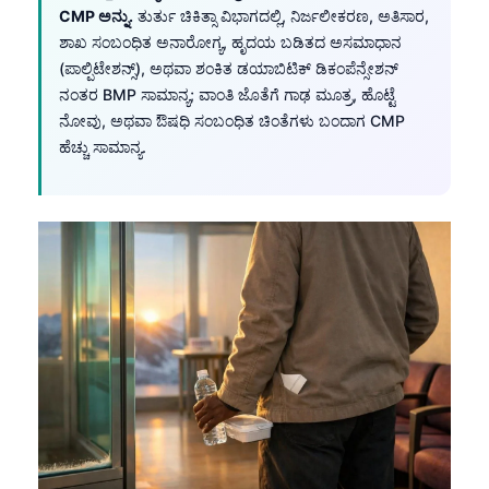
CMP ಅನ್ನು.
ತುರ್ತು ಚಿಕಿತ್ಸಾ ವಿಭಾಗದಲ್ಲಿ, ನಿರ್ಜಲೀಕರಣ, ಅತಿಸಾರ,
Català
ಶಾಖ ಸಂಬಂಧಿತ ಅನಾರೋಗ್ಯ, ಹೃದಯ ಬಡಿತದ ಅಸಮಾಧಾನ
O‘zbekcha
(ಪಾಲ್ಪಿಟೇಶನ್ಸ್), ಅಥವಾ ಶಂಕಿತ ಡಯಾಬಿಟಿಕ್ ಡಿಕಂಪೆನ್ಸೇಶನ್
Українська
ನಂತರ BMP ಸಾಮಾನ್ಯ; ವಾಂತಿ ಜೊತೆಗೆ ಗಾಢ ಮೂತ್ರ, ಹೊಟ್ಟೆ
ನೋವು, ಅಥವಾ ಔಷಧಿ ಸಂಬಂಧಿತ ಚಿಂತೆಗಳು ಬಂದಾಗ CMP
አማርኛ
ಹೆಚ್ಚು ಸಾಮಾನ್ಯ.
Kiswahili
ភាសាខ្មែរ
ဗမာစာ
ไทย
Tagalog
Tiếng Việt
Bahasa Melayu
മലയാളം
ગુજરાતી
தமிழ்