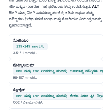
Kantesti AI ಬಣ್ಣದ ಮೇಲೆ ಮಾತ್ರ ಅವಲಂಬಿಸದೆ ಸಂದರ್ಭದೊಂದಿಗೆ
ಗಡಿ-ಮಟ್ಟದ (borderline) ಫಲಿತಾಂಶಗಳನ್ನು ಗುರುತಿಸುತ್ತದೆ.
ALT
BMP ಮತ್ತು CMP ಎರಡರಲ್ಲೂ ಹಂಚಿದೆ; ಕಡಿಮೆ ಅಥವಾ ಹೆಚ್ಚು
ಮೌಲ್ಯಗಳು ನೀರಿನ ಸಮತೋಲನ ಮತ್ತು ಸೋಡಿಯಂ ನಿಯಂತ್ರಣವನ್ನು
ಪ್ರತಿಬಿಂಬಿಸುತ್ತವೆ.
ಸೋಡಿಯಂ
135-145 mmol/L
3.5-5.1 mmol/L.
ಪೊಟ್ಯಾಸಿಯಮ್
BMP ಮತ್ತು CMP ಎರಡರಲ್ಲೂ ಹಂಚಿದೆ; ಅಸಾಮಾನ್ಯ ಮೌಲ್ಯಗಳು ಸ್ನಾಯು 
98-107 mmol/L.
ಕ್ಲೋರೈಡ್
BMP ಮತ್ತು CMP ಎರಡರಲ್ಲೂ ಹಂಚಿದೆ; ದೇಹದ ನೀರಿನ ಸ್ಥಿತಿ (hydrat
CO2 / ಬಿಕಾರ್ಬೊನೇಟ್.