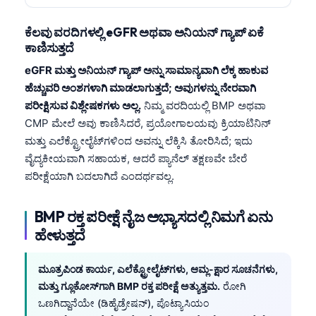
ಕೆಲವು ವರದಿಗಳಲ್ಲಿ eGFR ಅಥವಾ ಅನಿಯನ್ ಗ್ಯಾಪ್ ಏಕೆ
ಕಾಣಿಸುತ್ತದೆ
eGFR ಮತ್ತು ಅನಿಯನ್ ಗ್ಯಾಪ್ ಅನ್ನು ಸಾಮಾನ್ಯವಾಗಿ ಲೆಕ್ಕ ಹಾಕುವ
ಹೆಚ್ಚುವರಿ ಅಂಶಗಳಾಗಿ ಮಾಡಲಾಗುತ್ತದೆ; ಅವುಗಳನ್ನು ನೇರವಾಗಿ
ಪರೀಕ್ಷಿಸುವ ವಿಶ್ಲೇಷಕಗಳು ಅಲ್ಲ.
ನಿಮ್ಮ ವರದಿಯಲ್ಲಿ BMP ಅಥವಾ
CMP ಮೇಲೆ ಅವು ಕಾಣಿಸಿದರೆ, ಪ್ರಯೋಗಾಲಯವು ಕ್ರಿಯಾಟಿನಿನ್
ಮತ್ತು ಎಲೆಕ್ಟ್ರೋಲೈಟ್‌ಗಳಿಂದ ಅವನ್ನು ಲೆಕ್ಕಿಸಿ ತೋರಿಸಿದೆ; ಇದು
ವೈದ್ಯಕೀಯವಾಗಿ ಸಹಾಯಕ, ಆದರೆ ಪ್ಯಾನೆಲ್ ತಕ್ಷಣವೇ ಬೇರೆ
ಪರೀಕ್ಷೆಯಾಗಿ ಬದಲಾಗಿದೆ ಎಂದರ್ಥವಲ್ಲ.
BMP ರಕ್ತ ಪರೀಕ್ಷೆ ನೈಜ ಅಭ್ಯಾಸದಲ್ಲಿ ನಿಮಗೆ ಏನು
ಹೇಳುತ್ತದೆ
ಮೂತ್ರಪಿಂಡ ಕಾರ್ಯ, ಎಲೆಕ್ಟ್ರೋಲೈಟ್‌ಗಳು, ಆಮ್ಲ-ಕ್ಷಾರ ಸೂಚನೆಗಳು,
ಮತ್ತು ಗ್ಲೂಕೋಸ್‌ಗಾಗಿ BMP ರಕ್ತ ಪರೀಕ್ಷೆ ಅತ್ಯುತ್ತಮ.
ರೋಗಿ
ಒಣಗಿದ್ದಾನೆಯೇ (ಡಿಹೈಡ್ರೇಷನ್), ಪೊಟ್ಯಾಸಿಯಂ