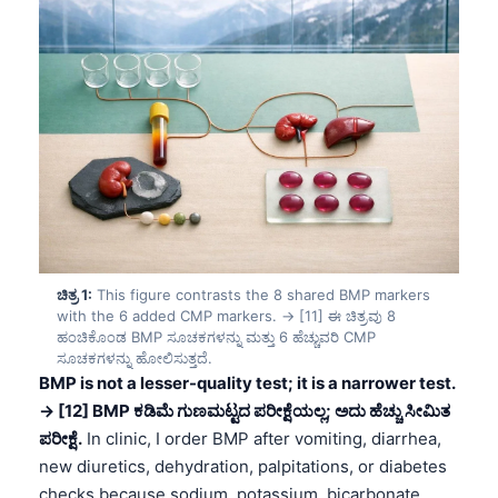
ಚಿತ್ರ 1:
This figure contrasts the 8 shared BMP markers
with the 6 added CMP markers. → [11] ಈ ಚಿತ್ರವು 8
ಹಂಚಿಕೊಂಡ BMP ಸೂಚಕಗಳನ್ನು ಮತ್ತು 6 ಹೆಚ್ಚುವರಿ CMP
ಸೂಚಕಗಳನ್ನು ಹೋಲಿಸುತ್ತದೆ.
BMP is not a lesser-quality test; it is a narrower test.
→ [12] BMP ಕಡಿಮೆ ಗುಣಮಟ್ಟದ ಪರೀಕ್ಷೆಯಲ್ಲ; ಅದು ಹೆಚ್ಚು ಸೀಮಿತ
ಪರೀಕ್ಷೆ.
In clinic, I order BMP after vomiting, diarrhea,
new diuretics, dehydration, palpitations, or diabetes
checks because sodium, potassium, bicarbonate,