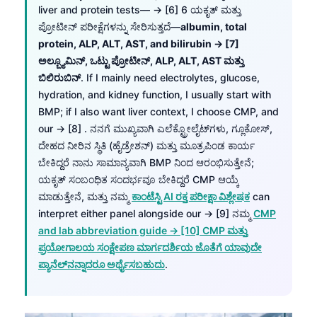
liver and protein tests— → [6] 6 ಯಕೃತ್ ಮತ್ತು
ಪ್ರೋಟೀನ್ ಪರೀಕ್ಷೆಗಳನ್ನು ಸೇರಿಸುತ್ತದೆ—
albumin, total
protein, ALP, ALT, AST, and bilirubin → [7]
ಅಲ್ಬ್ಯೂಮಿನ್, ಒಟ್ಟು ಪ್ರೋಟೀನ್, ALP, ALT, AST ಮತ್ತು
ಬಿಲಿರುಬಿನ್
. If I mainly need electrolytes, glucose,
hydration, and kidney function, I usually start with
BMP; if I also want liver context, I choose CMP, and
our → [8] . ನನಗೆ ಮುಖ್ಯವಾಗಿ ಎಲೆಕ್ಟ್ರೋಲೈಟ್‌ಗಳು, ಗ್ಲೂಕೋಸ್,
ದೇಹದ ನೀರಿನ ಸ್ಥಿತಿ (ಹೈಡ್ರೇಶನ್) ಮತ್ತು ಮೂತ್ರಪಿಂಡ ಕಾರ್ಯ
ಬೇಕಿದ್ದರೆ ನಾನು ಸಾಮಾನ್ಯವಾಗಿ BMP ನಿಂದ ಆರಂಭಿಸುತ್ತೇನೆ;
ಯಕೃತ್ ಸಂಬಂಧಿತ ಸಂದರ್ಭವೂ ಬೇಕಿದ್ದರೆ CMP ಆಯ್ಕೆ
ಮಾಡುತ್ತೇನೆ, ಮತ್ತು ನಮ್ಮ
ಕಾಂಟೆಸ್ಟಿ AI ರಕ್ತ ಪರೀಕ್ಷಾ ವಿಶ್ಲೇಷಕ
can
interpret either panel alongside our → [9] ನಮ್ಮ
CMP
and lab abbreviation guide → [10] CMP ಮತ್ತು
ಪ್ರಯೋಗಾಲಯ ಸಂಕ್ಷೇಪಣ ಮಾರ್ಗದರ್ಶಿಯ ಜೊತೆಗೆ ಯಾವುದೇ
ಪ್ಯಾನೆಲ್‌ನನ್ನಾದರೂ ಅರ್ಥೈಸಬಹುದು
.