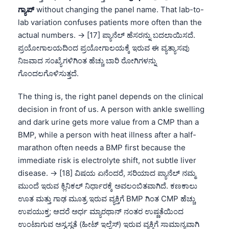
ಗ್ಯಾಪ್
without changing the panel name. That lab-to-
lab variation confuses patients more often than the
actual numbers. → [17] ಪ್ಯಾನೆಲ್ ಹೆಸರನ್ನು ಬದಲಾಯಿಸದೆ.
ಪ್ರಯೋಗಾಲಯದಿಂದ ಪ್ರಯೋಗಾಲಯಕ್ಕೆ ಇರುವ ಈ ವ್ಯತ್ಯಾಸವು
ನಿಜವಾದ ಸಂಖ್ಯೆಗಳಿಗಿಂತ ಹೆಚ್ಚು ಬಾರಿ ರೋಗಿಗಳನ್ನು
ಗೊಂದಲಗೊಳಿಸುತ್ತದೆ.
The thing is, the right panel depends on the clinical
decision in front of us. A person with ankle swelling
and dark urine gets more value from a CMP than a
BMP, while a person with heat illness after a half-
marathon often needs a BMP first because the
immediate risk is electrolyte shift, not subtle liver
disease. → [18] ವಿಷಯ ಏನೆಂದರೆ, ಸರಿಯಾದ ಪ್ಯಾನೆಲ್ ನಮ್ಮ
ಮುಂದೆ ಇರುವ ಕ್ಲಿನಿಕಲ್ ನಿರ್ಧಾರಕ್ಕೆ ಅವಲಂಬಿತವಾಗಿದೆ. ಕಣಕಾಲು
ಊತ ಮತ್ತು ಗಾಢ ಮೂತ್ರ ಇರುವ ವ್ಯಕ್ತಿಗೆ BMP ಗಿಂತ CMP ಹೆಚ್ಚು
ಉಪಯುಕ್ತ; ಆದರೆ ಅರ್ಧ ಮ್ಯಾರಥಾನ್ ನಂತರ ಉಷ್ಣತೆಯಿಂದ
ಉಂಟಾಗುವ ಅಸ್ವಸ್ಥತೆ (ಹೀಟ್ ಇಲ್ನೆಸ್) ಇರುವ ವ್ಯಕ್ತಿಗೆ ಸಾಮಾನ್ಯವಾಗಿ