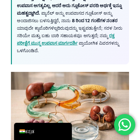
ಉಪವಾಸ ಅಗತ್ಯವಿಲ್ಲ, ಆದರೆ ಅದು ಗ್ಲೂಕೋಸ್ ವರದಿ ಅರ್ಥಕ್ಕೆ ಇನ್ನೂ
简体中文
ಮಹತ್ವದ್ದಾಗಿದೆ.
ಪ್ಯಾನೆಲ್ ಅನ್ನು ಉಪವಾಸದ ಗ್ಲೂಕೋಸ್ ಅನ್ನು
Română
ಅಂದಾಜಿಸಲು ಬಳಸುತ್ತಿದ್ದರೆ, ನಾನು
8 ರಿಂದ 12 ಗಂಟೆಗಳ ನಂತರ
ಯಾವುದೇ ಕ್ಯಾಲೊರಿಗಳಿಲ್ಲದಿರುವುದನ್ನು ಇಷ್ಟಪಡುತ್ತೇನೆ; ಸರಳ ನೀರು
Türkçe
ಸರಿಯೇ ಮತ್ತು ಬಹು ಬಾರಿ ಸಹಾಯಕವೂ ಆಗುತ್ತದೆ; ನಮ್ಮ
ರಕ್ತ
Ελληνικά
ಪರೀಕ್ಷೆಗೆ ಮುನ್ನ ಉಪವಾಸ ಮಾರ್ಗದರ್ಶಿ
ಪ್ರಾಯೋಗಿಕ ವಿವರಗಳನ್ನು
Português
ಒಳಗೊಂಡಿದೆ.
Español
Italiano
עִבְרִית
Français
العربية
Deutsch
English
ಕನ್ನಡ