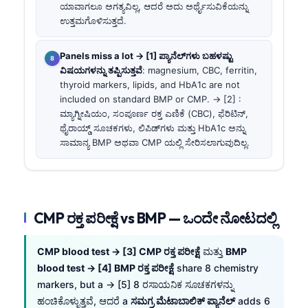
ಯಾವಾಗಲೂ ಅಗತ್ಯವಿಲ್ಲ, ಆದರೆ ಅದು ಅರ್ಥೈಸುವಿಕೆಯನ್ನು
ಉತ್ತಮಗೊಳಿಸುತ್ತದೆ.
Panels miss a lot → [1] ಪ್ಯಾನೆಲ್‌ಗಳು ಬಹಳಷ್ಟು
ವಿಷಯಗಳನ್ನು ತಪ್ಪಿಸುತ್ತವೆ
: magnesium, CBC, ferritin,
thyroid markers, lipids, and HbA1c are not
included on standard BMP or CMP. → [2] :
ಮ್ಯಾಗ್ನೀಷಿಯಂ, ಸಂಪೂರ್ಣ ರಕ್ತ ಎಣಿಕೆ (CBC), ಫೆರಿಟಿನ್,
ಥೈರಾಯ್ಡ್ ಸೂಚಕಗಳು, ಲಿಪಿಡ್‌ಗಳು ಮತ್ತು HbA1c ಅನ್ನು
ಸಾಮಾನ್ಯ BMP ಅಥವಾ CMP ಯಲ್ಲಿ ಸೇರಿಸಲಾಗುವುದಿಲ್ಲ.
CMP ರಕ್ತ ಪರೀಕ್ಷೆ vs BMP — ಒಂದೇ ನೋಟದಲ್ಲಿ
CMP blood test → [3] CMP ರಕ್ತ ಪರೀಕ್ಷೆ
ಮತ್ತು
BMP
blood test → [4] BMP ರಕ್ತ ಪರೀಕ್ಷೆ
share 8 chemistry
markers, but a → [5] 8 ರಸಾಯನಿಕ ಸೂಚಕಗಳನ್ನು
ಹಂಚಿಕೊಳ್ಳುತ್ತವೆ, ಆದರೆ a
ಸಮಗ್ರ ಮೆಟಾಬಾಲಿಕ್ ಪ್ಯಾನೆಲ್
adds 6