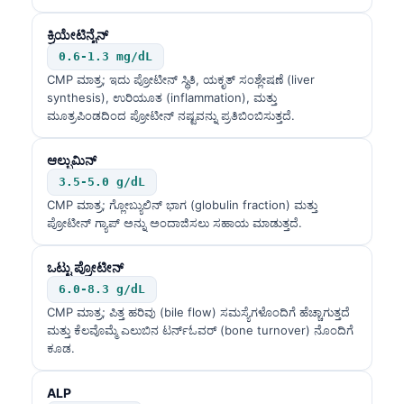
ಕ್ರಿಯೇಟಿನೈನ್
0.6-1.3 mg/dL
CMP ಮಾತ್ರ; ಇದು ಪ್ರೋಟೀನ್ ಸ್ಥಿತಿ, ಯಕೃತ್ ಸಂಶ್ಲೇಷಣೆ (liver
synthesis), ಉರಿಯೂತ (inflammation), ಮತ್ತು
ಮೂತ್ರಪಿಂಡದಿಂದ ಪ್ರೋಟೀನ್ ನಷ್ಟವನ್ನು ಪ್ರತಿಬಿಂಬಿಸುತ್ತದೆ.
ಆಲ್ಬುಮಿನ್
3.5-5.0 g/dL
CMP ಮಾತ್ರ; ಗ್ಲೋಬ್ಯುಲಿನ್ ಭಾಗ (globulin fraction) ಮತ್ತು
ಪ್ರೋಟೀನ್ ಗ್ಯಾಪ್ ಅನ್ನು ಅಂದಾಜಿಸಲು ಸಹಾಯ ಮಾಡುತ್ತದೆ.
ಒಟ್ಟು ಪ್ರೋಟೀನ್
6.0-8.3 g/dL
CMP ಮಾತ್ರ; ಪಿತ್ತ ಹರಿವು (bile flow) ಸಮಸ್ಯೆಗಳೊಂದಿಗೆ ಹೆಚ್ಚಾಗುತ್ತದೆ
ಮತ್ತು ಕೆಲವೊಮ್ಮೆ ಎಲುಬಿನ ಟರ್ನ್‌ಓವರ್ (bone turnover) ನೊಂದಿಗೆ
ಕೂಡ.
ALP