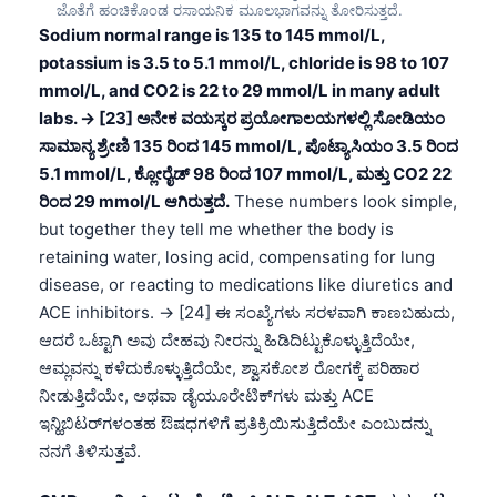
ಜೊತೆಗೆ ಹಂಚಿಕೊಂಡ ರಸಾಯನಿಕ ಮೂಲಭಾಗವನ್ನು ತೋರಿಸುತ್ತದೆ.
Sodium normal range is 135 to 145 mmol/L,
potassium is 3.5 to 5.1 mmol/L, chloride is 98 to 107
mmol/L, and CO2 is 22 to 29 mmol/L in many adult
labs. → [23] ಅನೇಕ ವಯಸ್ಕರ ಪ್ರಯೋಗಾಲಯಗಳಲ್ಲಿ ಸೋಡಿಯಂ
ಸಾಮಾನ್ಯ ಶ್ರೇಣಿ 135 ರಿಂದ 145 mmol/L, ಪೊಟ್ಯಾಸಿಯಂ 3.5 ರಿಂದ
5.1 mmol/L, ಕ್ಲೋರೈಡ್ 98 ರಿಂದ 107 mmol/L, ಮತ್ತು CO2 22
ರಿಂದ 29 mmol/L ಆಗಿರುತ್ತದೆ.
These numbers look simple,
but together they tell me whether the body is
retaining water, losing acid, compensating for lung
disease, or reacting to medications like diuretics and
ACE inhibitors. → [24] ಈ ಸಂಖ್ಯೆಗಳು ಸರಳವಾಗಿ ಕಾಣಬಹುದು,
ಆದರೆ ಒಟ್ಟಾಗಿ ಅವು ದೇಹವು ನೀರನ್ನು ಹಿಡಿದಿಟ್ಟುಕೊಳ್ಳುತ್ತಿದೆಯೇ,
ಆಮ್ಲವನ್ನು ಕಳೆದುಕೊಳ್ಳುತ್ತಿದೆಯೇ, ಶ್ವಾಸಕೋಶ ರೋಗಕ್ಕೆ ಪರಿಹಾರ
ನೀಡುತ್ತಿದೆಯೇ, ಅಥವಾ ಡೈಯೂರೇಟಿಕ್‌ಗಳು ಮತ್ತು ACE
ಇನ್ಹಿಬಿಟರ್‌ಗಳಂತಹ ಔಷಧಗಳಿಗೆ ಪ್ರತಿಕ್ರಿಯಿಸುತ್ತಿದೆಯೇ ಎಂಬುದನ್ನು
ನನಗೆ ತಿಳಿಸುತ್ತವೆ.