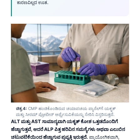
ಕಾರಣವಿಲ್ಲದ ಊತ.
ಚಿತ್ರ 4:
CMP ಹಂಚಿಕೊಂಡಿರುವ ಚಯಾಪಚಯ ಪ್ಯಾನೆಲ್‌ಗೆ ಯಕೃತ್
ಮತ್ತು ಸೀರಮ್ ಪ್ರೋಟೀನ್ ಅರ್ಥೈಸುವಿಕೆಯನ್ನು ಸೇರಿಸಿ ವಿಸ್ತರಿಸುತ್ತದೆ.
ALT ಮತ್ತು AST ಸಾಮಾನ್ಯವಾಗಿ ಯಕೃತ್ ಕೋಶ ಒತ್ತಡದೊಂದಿಗೆ
Norsk bokmål
ಹೆಚ್ಚಾಗುತ್ತವೆ, ಆದರೆ ALP ಪಿತ್ತ ಹರಿವಿನ ಸಮಸ್ಯೆಗಳು ಅಥವಾ ಎಲುಬಿನ
Ślōnskŏ gŏdka
ಚಟುವಟಿಕೆಯಿಂದ ಹೆಚ್ಚಾಗುವ ಪ್ರವೃತ್ತಿ ಇರುತ್ತದೆ.
ಪ್ರಾಯೋಗಿಕವಾಗಿ,