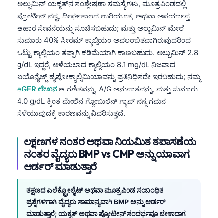
Gàidhlig
ಅಲ್ಬುಮಿನ್ ಯಕೃತ್‌ನ ಸಂಶ್ಲೇಷಣಾ ಸಮಸ್ಯೆಗಳು, ಮೂತ್ರಪಿಂಡದಲ್ಲಿ
ಪ್ರೋಟೀನ್ ನಷ್ಟ, ದೀರ್ಘಕಾಲದ ಉರಿಯೂತ, ಅಥವಾ ಅಪರ್ಯಾಪ್ತ
Euskara
ಆಹಾರ ಸೇವನೆಯನ್ನು ಸೂಚಿಸಬಹುದು; ಮತ್ತು ಅಲ್ಬುಮಿನ್ ಮೇಲೆ
Македонски јазик
ಸುಮಾರು 40% ಸೀರಮ್ ಕ್ಯಾಲ್ಸಿಯಂ ಅವಲಂಬಿತವಾಗಿರುವುದರಿಂದ
Latviešu valoda
ಒಟ್ಟು ಕ್ಯಾಲ್ಸಿಯಂ ತಪ್ಪಾಗಿ ಕಡಿಮೆಯಾಗಿ ಕಾಣಬಹುದು. ಅಲ್ಬುಮಿನ್ 2.8
g/dL ಇದ್ದರೆ, ಅಳೆಯಲಾದ ಕ್ಯಾಲ್ಸಿಯಂ 8.1 mg/dL ನಿಜವಾದ
Galego
ಐಯೊನೈಜ್ಡ್ ಹೈಪೋಕ್ಯಾಲ್ಸಿಮಿಯಾವನ್ನು ಪ್ರತಿನಿಧಿಸದೇ ಇರಬಹುದು; ನಮ್ಮ
অসমীয়া
eGFR ಲೇಖನ
ಆ ಗಣಿತವನ್ನು, A/G ಅನುಪಾತವನ್ನು, ಮತ್ತು ಸುಮಾರು
සිංහල
4.0 g/dL ಕ್ಕಿಂತ ಮೇಲಿನ ಗ್ಲೋಬುಲಿನ್ ಗ್ಯಾಪ್ ನನ್ನ ಗಮನ
ಸೆಳೆಯುವುದಕ್ಕೆ ಕಾರಣವನ್ನು ವಿವರಿಸುತ್ತದೆ.
سنڌي
پښتو
ಲಕ್ಷಣಗಳ ನಂತರ ಅಥವಾ ನಿಯಮಿತ ತಪಾಸಣೆಯ
ನಂತರ ವೈದ್ಯರು BMP vs CMP ಅನ್ನು ಯಾವಾಗ
Slovenčina
ಆರ್ಡರ್ ಮಾಡುತ್ತಾರೆ
Hrvatski
ತಕ್ಷಣದ ಎಲೆಕ್ಟ್ರೋಲೈಟ್ ಅಥವಾ ಮೂತ್ರಪಿಂಡ ಸಂಬಂಧಿತ
Suomi
ಪ್ರಶ್ನೆಗಳಿಗಾಗಿ ವೈದ್ಯರು ಸಾಮಾನ್ಯವಾಗಿ BMP ಅನ್ನು ಆರ್ಡರ್
Қазақ тілі
ಮಾಡುತ್ತಾರೆ; ಯಕೃತ್ ಅಥವಾ ಪ್ರೋಟೀನ್ ಸಂದರ್ಭವೂ ಬೇಕಾದಾಗ