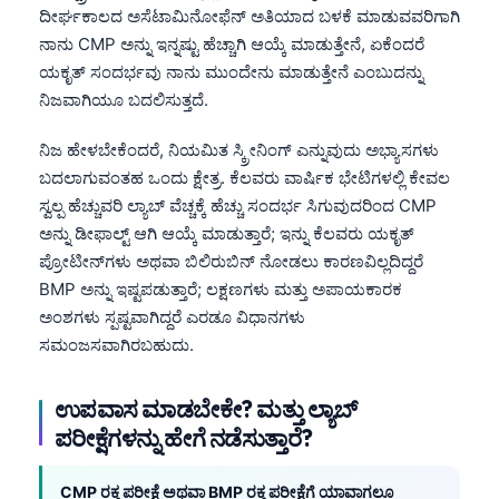
日本語
ದೀರ್ಘಕಾಲದ ಅಸೆಟಾಮಿನೋಫೆನ್ ಅತಿಯಾದ ಬಳಕೆ ಮಾಡುವವರಿಗಾಗಿ
ನಾನು CMP ಅನ್ನು ಇನ್ನಷ್ಟು ಹೆಚ್ಚಾಗಿ ಆಯ್ಕೆ ಮಾಡುತ್ತೇನೆ, ಏಕೆಂದರೆ
Eesti
ಯಕೃತ್ ಸಂದರ್ಭವು ನಾನು ಮುಂದೇನು ಮಾಡುತ್ತೇನೆ ಎಂಬುದನ್ನು
Azərbaycan dili
ನಿಜವಾಗಿಯೂ ಬದಲಿಸುತ್ತದೆ.
Bosanski
ನಿಜ ಹೇಳಬೇಕೆಂದರೆ, ನಿಯಮಿತ ಸ್ಕ್ರೀನಿಂಗ್ ಎನ್ನುವುದು ಅಭ್ಯಾಸಗಳು
Svenska
ಬದಲಾಗುವಂತಹ ಒಂದು ಕ್ಷೇತ್ರ. ಕೆಲವರು ವಾರ್ಷಿಕ ಭೇಟಿಗಳಲ್ಲಿ ಕೇವಲ
Српски језик
ಸ್ವಲ್ಪ ಹೆಚ್ಚುವರಿ ಲ್ಯಾಬ್ ವೆಚ್ಚಕ್ಕೆ ಹೆಚ್ಚು ಸಂದರ್ಭ ಸಿಗುವುದರಿಂದ CMP
Íslenska
ಅನ್ನು ಡೀಫಾಲ್ಟ್ ಆಗಿ ಆಯ್ಕೆ ಮಾಡುತ್ತಾರೆ; ಇನ್ನು ಕೆಲವರು ಯಕೃತ್
ಪ್ರೋಟೀನ್‌ಗಳು ಅಥವಾ ಬಿಲಿರುಬಿನ್ ನೋಡಲು ಕಾರಣವಿಲ್ಲದಿದ್ದರೆ
Հայերեն
BMP ಅನ್ನು ಇಷ್ಟಪಡುತ್ತಾರೆ; ಲಕ್ಷಣಗಳು ಮತ್ತು ಅಪಾಯಕಾರಕ
Bahasa Indonesia
ಅಂಶಗಳು ಸ್ಪಷ್ಟವಾಗಿದ್ದರೆ ಎರಡೂ ವಿಧಾನಗಳು
हिन्दी
ಸಮಂಜಸವಾಗಿರಬಹುದು.
Nederlands
ಉಪವಾಸ ಮಾಡಬೇಕೇ? ಮತ್ತು ಲ್ಯಾಬ್
Dansk
ಪರೀಕ್ಷೆಗಳನ್ನು ಹೇಗೆ ನಡೆಸುತ್ತಾರೆ?
Български
فارسی
CMP ರಕ್ತ ಪರೀಕ್ಷೆ ಅಥವಾ BMP ರಕ್ತ ಪರೀಕ್ಷೆಗೆ ಯಾವಾಗಲೂ