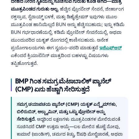
ದೇಹದ ನೀರಿನ ಸ್ಥಿತಿಯನ್ನು ಸೂಚಿಸುವ ಗುರುತು ಕೂಡ ಆಗಿದೆ—ಮಾತ್ರ
ಮೂತ್ರಪಿಂಡದ ಗುರುತು ಅಲ್ಲ.
ಹೆಚ್ಚಿನ ಪ್ರೋಟೀನ್ ಸೇವನೆ, ಜೀರ್ಣಾಂಗ
ರಕ್ತಸ್ರಾವ, ಸ್ಟೆರಾಯ್ಡ್ ಬಳಕೆ, ಮತ್ತು ಡಿಹೈಡ್ರೇಷನ್ ಇವುಗಳು ಮೂಲ
ಮೂತ್ರಪಿಂಡ ಹಾನಿಯಿಲ್ಲದೆ BUN ಅನ್ನು ಹೆಚ್ಚಿಸಬಹುದು; ಇನ್ನು ಕಡಿಮೆ
BUN ಗರ್ಭಧಾರಣೆಯಲ್ಲಿ, ಕಡಿಮೆ ಪ್ರೋಟೀನ್ ಸೇವನೆಯಲ್ಲಿ, ಅಥವಾ
ಮುಂದುವರಿದ ಯಕೃತ್ ರೋಗದಲ್ಲಿ ಕಾಣಿಸಬಹುದು. ಅನೇಕ
ಪ್ರಯೋಗಾಲಯಗಳು ಈಗ ಸ್ವಯಂ-ವರದಿ ಮಾಡುತ್ತವೆ
ಇಜಿಎಫ್ಆರ್
ಏಕೆಂದರೆ ಕ್ರಿಯಾಟಿನಿನ್ ಮಾತ್ರದಿಂದ ಬಹಳಷ್ಟು ವಿಷಯಗಳು
ತಪ್ಪಿಹೋಗುತ್ತವೆ.
BMP ಗಿಂತ ಸಮಗ್ರ ಮೆಟಾಬಾಲಿಕ್ ಪ್ಯಾನೆಲ್
(CMP) ಏನು ಹೆಚ್ಚಾಗಿ ಸೇರಿಸುತ್ತದೆ
ಸಮಗ್ರ ಚಯಾಪಚಯ ಪ್ಯಾನೆಲ್ (CMP) ಯಕೃತ್ ಎನ್ಜೈಮ್‌ಗಳು,
ಬಿಲಿರುಬಿನ್, ಆಲ್ಬ್ಯುಮಿನ್, ಮತ್ತು ಒಟ್ಟು ಪ್ರೋಟೀನ್ ಅನ್ನು
ಸೇರಿಸುತ್ತದೆ.
ಆದ್ದರಿಂದ ಲಕ್ಷಣಗಳು ಮೂತ್ರಪಿಂಡಗಳ ಮೇಲಿರುವಂತೆ
ಸೂಚಿಸಿದರೆ CMP ಉತ್ತಮ ಆಯ್ಕೆ—ಬಲ ಮೇಲಿನ ಹೊಟ್ಟೆ ನೋವು,
ಕಾಮಾಲೆ (ಜಾಂಡಿಸ್), ಚರ್ಮದ ಕಿಚ್ಚು, ಔಷಧಿ ಮೇಲ್ವಿಚಾರಣೆ, ಅಥವಾ