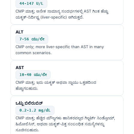
44-147 U/L
CMP ಮಾತ್ರ; ಅನೇಕ ಸಾಮಾನ್ಯ ಸಂದರ್ಭಗಳಲ್ಲಿ AST ಗಿಂತ ಹೆಚ್ಚು
ಯಕೃತ್-ನಿರ್ದಿಷ್ಟ (liver-specific) ಆಗಿರುತ್ತದೆ.
ALT
7-56 ಯು/ಲೀ
CMP only; more liver-specific than AST in many
common scenarios.
AST
10-40 ಯು/ಲೀ
CMP ಮಾತ್ರ; ಇದು ಯಕೃತ್ ಅಥವಾ ಸ್ನಾಯು ಒತ್ತಡದಿಂದ
ಹೆಚ್ಚಾಗಬಹುದು.
ಒಟ್ಟು ಬಿಲಿರುಬಿನ್
0.2-1.2 mg/dL
CMP ಮಾತ್ರ; ಹೆಚ್ಚಿದ ಮೌಲ್ಯಗಳು ಹಾನಿಕರವಲ್ಲದ ಗಿಲ್ಬರ್ಟ್ ಸಿಂಡ್ರೋಮ್,
ಹಿಮೋಲಿಸಿಸ್, ಅಥವಾ ಯಕೃತ್-ಪಿತ್ತ ಸಂಬಂಧಿತ ಸಮಸ್ಯೆಗಳನ್ನು
ಸೂಚಿಸಬಹುದು.