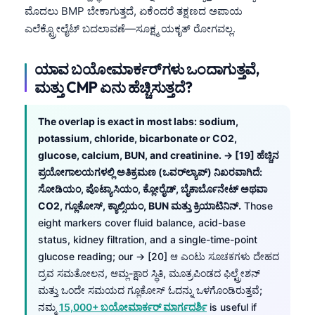
ಮೊದಲು BMP ಬೇಕಾಗುತ್ತದೆ, ಏಕೆಂದರೆ ತಕ್ಷಣದ ಅಪಾಯ
ಎಲೆಕ್ಟ್ರೋಲೈಟ್ ಬದಲಾವಣೆ—ಸೂಕ್ಷ್ಮ ಯಕೃತ್ ರೋಗವಲ್ಲ.
ಯಾವ ಬಯೋಮಾರ್ಕರ್‌ಗಳು ಒಂದಾಗುತ್ತವೆ,
ಮತ್ತು CMP ಏನು ಹೆಚ್ಚಿಸುತ್ತದೆ?
The overlap is exact in most labs: sodium,
potassium, chloride, bicarbonate or CO2,
glucose, calcium, BUN, and creatinine. → [19] ಹೆಚ್ಚಿನ
ಪ್ರಯೋಗಾಲಯಗಳಲ್ಲಿ ಅತಿಕ್ರಮಣ (ಒವರ್‌ಲ್ಯಾಪ್) ನಿಖರವಾಗಿದೆ:
ಸೋಡಿಯಂ, ಪೊಟ್ಯಾಸಿಯಂ, ಕ್ಲೋರೈಡ್, ಬೈಕಾರ್ಬೊನೇಟ್ ಅಥವಾ
CO2, ಗ್ಲೂಕೋಸ್, ಕ್ಯಾಲ್ಸಿಯಂ, BUN ಮತ್ತು ಕ್ರಿಯಾಟಿನಿನ್.
Those
eight markers cover fluid balance, acid-base
status, kidney filtration, and a single-time-point
glucose reading; our → [20] ಆ ಎಂಟು ಸೂಚಕಗಳು ದೇಹದ
ದ್ರವ ಸಮತೋಲನ, ಆಮ್ಲ-ಕ್ಷಾರ ಸ್ಥಿತಿ, ಮೂತ್ರಪಿಂಡದ ಫಿಲ್ಟ್ರೇಶನ್
ಮತ್ತು ಒಂದೇ ಸಮಯದ ಗ್ಲೂಕೋಸ್ ಓದನ್ನು ಒಳಗೊಂಡಿರುತ್ತವೆ;
ನಮ್ಮ
15,000+ ಬಯೋಮಾರ್ಕರ್ ಮಾರ್ಗದರ್ಶಿ
is useful if