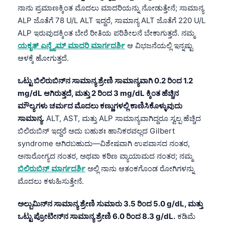
ನಾನು ಪ್ರಮಾಣಕ್ಕಿಂತ ಮೊದಲು ಮಾದರಿಯನ್ನು ನೋಡುತ್ತೇನೆ; ಸಾಮಾನ್ಯ
Frysk
ALP ಜೊತೆಗೆ 78 U/L ALT ಇದ್ದರೆ, ಸಾಮಾನ್ಯ ALT ಜೊತೆಗೆ 220 U/L
Esperanto
ALP ಇರುವುದಕ್ಕಿಂತ ಬೇರೆ ರೀತಿಯ ಪರಿಶೀಲನೆ ಬೇಕಾಗುತ್ತದೆ. ನಮ್ಮ
Беларуская мова
ಯಕೃತ್ ಎನ್ಜೈಮ್ ಮಾದರಿ ಮಾರ್ಗದರ್ಶಿ
ಆ ವಿಭಜನೆಯಲ್ಲಿ ಇನ್ನಷ್ಟು
ಆಳಕ್ಕೆ ಹೋಗುತ್ತದೆ.
Татар теле
Кыргызча
ಒಟ್ಟು ಬಿಲಿರುಬಿನ್‌ನ ಸಾಮಾನ್ಯ ಶ್ರೇಣಿ ಸಾಮಾನ್ಯವಾಗಿ 0.2 ರಿಂದ 1.2
mg/dL ಆಗಿರುತ್ತದೆ, ಮತ್ತು 2 ರಿಂದ 3 mg/dL ಕ್ಕಿಂತ ಹೆಚ್ಚಿನ
ئۇيغۇرچە
ಮೌಲ್ಯಗಳು ಚರ್ಮದ ಮೊದಲು ಕಣ್ಣುಗಳಲ್ಲಿ ಕಾಣಿಸಿಕೊಳ್ಳುವುದು
Cebuano
ಸಾಮಾನ್ಯ.
ALT, AST, ಮತ್ತು ALP ಸಾಮಾನ್ಯವಾಗಿದ್ದರೂ ಸ್ವಲ್ಪ ಹೆಚ್ಚಿದ
Basa Jawa
ಬಿಲಿರುಬಿನ್ ಇದ್ದರೆ ಅದು ಬಹುಶಃ ಹಾನಿಕರವಲ್ಲದ Gilbert
ພາສາລາວ
syndrome ಆಗಿರಬಹುದು—ವಿಶೇಷವಾಗಿ ಉಪವಾಸದ ನಂತರ,
ಅನಾರೋಗ್ಯದ ನಂತರ, ಅಥವಾ ಕಠಿಣ ವ್ಯಾಯಾಮದ ನಂತರ; ನಮ್ಮ
Монгол
ಬಿಲಿರುಬಿನ್ ಮಾರ್ಗದರ್ಶಿ
ಅಲ್ಲಿ ನಾನು ಆತಂಕಗೊಂಡ ರೋಗಿಗಳನ್ನು
Afrikaans
ಮೊದಲು ಕಳುಹಿಸುತ್ತೇನೆ.
العربية المغربية
ಅಲ್ಬುಮಿನ್‌ನ ಸಾಮಾನ್ಯ ಶ್ರೇಣಿ ಸುಮಾರು 3.5 ರಿಂದ 5.0 g/dL, ಮತ್ತು
Occitan
ಒಟ್ಟು ಪ್ರೋಟೀನ್‌ನ ಸಾಮಾನ್ಯ ಶ್ರೇಣಿ 6.0 ರಿಂದ 8.3 g/dL.
ಕಡಿಮೆ