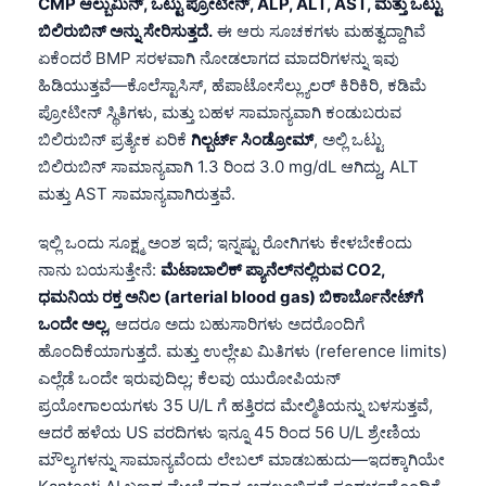
CMP ಆಲ್ಬುಮಿನ್, ಒಟ್ಟು ಪ್ರೋಟೀನ್, ALP, ALT, AST, ಮತ್ತು ಒಟ್ಟು
ಬಿಲಿರುಬಿನ್ ಅನ್ನು ಸೇರಿಸುತ್ತದೆ.
ಈ ಆರು ಸೂಚಕಗಳು ಮಹತ್ವದ್ದಾಗಿವೆ
ಏಕೆಂದರೆ BMP ಸರಳವಾಗಿ ನೋಡಲಾಗದ ಮಾದರಿಗಳನ್ನು ಇವು
ಹಿಡಿಯುತ್ತವೆ—ಕೊಲೆಸ್ಟಾಸಿಸ್, ಹೆಪಾಟೋಸೆಲ್ಲ್ಯುಲರ್ ಕಿರಿಕಿರಿ, ಕಡಿಮೆ
ಪ್ರೋಟೀನ್ ಸ್ಥಿತಿಗಳು, ಮತ್ತು ಬಹಳ ಸಾಮಾನ್ಯವಾಗಿ ಕಂಡುಬರುವ
ಬಿಲಿರುಬಿನ್ ಪ್ರತ್ಯೇಕ ಏರಿಕೆ
ಗಿಲ್ಬರ್ಟ್ ಸಿಂಡ್ರೋಮ್
, ಅಲ್ಲಿ ಒಟ್ಟು
ಬಿಲಿರುಬಿನ್ ಸಾಮಾನ್ಯವಾಗಿ 1.3 ರಿಂದ 3.0 mg/dL ಆಗಿದ್ದು, ALT
ಮತ್ತು AST ಸಾಮಾನ್ಯವಾಗಿರುತ್ತವೆ.
ಇಲ್ಲಿ ಒಂದು ಸೂಕ್ಷ್ಮ ಅಂಶ ಇದೆ; ಇನ್ನಷ್ಟು ರೋಗಿಗಳು ಕೇಳಬೇಕೆಂದು
ನಾನು ಬಯಸುತ್ತೇನೆ:
ಮೆಟಾಬಾಲಿಕ್ ಪ್ಯಾನೆಲ್‌ನಲ್ಲಿರುವ CO2,
ಧಮನಿಯ ರಕ್ತ ಅನಿಲ (arterial blood gas) ಬಿಕಾರ್ಬೊನೇಟ್‌ಗೆ
ಒಂದೇ ಅಲ್ಲ
, ಆದರೂ ಅದು ಬಹುಸಾರಿಗಳು ಅದರೊಂದಿಗೆ
ಹೊಂದಿಕೆಯಾಗುತ್ತದೆ. ಮತ್ತು ಉಲ್ಲೇಖ ಮಿತಿಗಳು (reference limits)
ಎಲ್ಲೆಡೆ ಒಂದೇ ಇರುವುದಿಲ್ಲ; ಕೆಲವು ಯುರೋಪಿಯನ್
ಪ್ರಯೋಗಾಲಯಗಳು 35 U/L ಗೆ ಹತ್ತಿರದ ಮೇಲ್ಮಿತಿಯನ್ನು ಬಳಸುತ್ತವೆ,
ಆದರೆ ಹಳೆಯ US ವರದಿಗಳು ಇನ್ನೂ 45 ರಿಂದ 56 U/L ಶ್ರೇಣಿಯ
ಮೌಲ್ಯಗಳನ್ನು ಸಾಮಾನ್ಯವೆಂದು ಲೇಬಲ್ ಮಾಡಬಹುದು—ಇದಕ್ಕಾಗಿಯೇ