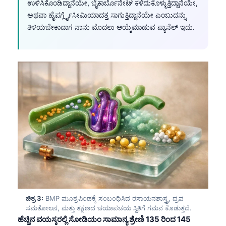
ಉಳಿಸಿಕೊಂಡಿದ್ದಾನೆಯೇ, ಬೈಕಾರ್ಬೊನೇಟ್ ಕಳೆದುಕೊಳ್ಳುತ್ತಿದ್ದಾನೆಯೇ,
ಅಥವಾ ಹೈಪರ್ಗ್ಲೈಸೀಮಿಯಾದತ್ತ ಸಾಗುತ್ತಿದ್ದಾನೆಯೇ ಎಂಬುದನ್ನು
ತಿಳಿಯಬೇಕಾದಾಗ ನಾನು ಮೊದಲು ಆಯ್ಕೆಮಾಡುವ ಪ್ಯಾನೆಲ್ ಇದು.
ಚಿತ್ರ 3:
BMP ಮೂತ್ರಪಿಂಡಕ್ಕೆ ಸಂಬಂಧಿಸಿದ ರಸಾಯನಶಾಸ್ತ್ರ, ದ್ರವ
ಸಮತೋಲನ, ಮತ್ತು ತಕ್ಷಣದ ಚಯಾಪಚಯ ಸ್ಥಿತಿಗೆ ಗಮನ ಕೊಡುತ್ತದೆ.
ಹೆಚ್ಚಿನ ವಯಸ್ಕರಲ್ಲಿ ಸೋಡಿಯಂ ಸಾಮಾನ್ಯ ಶ್ರೇಣಿ 135 ರಿಂದ 145