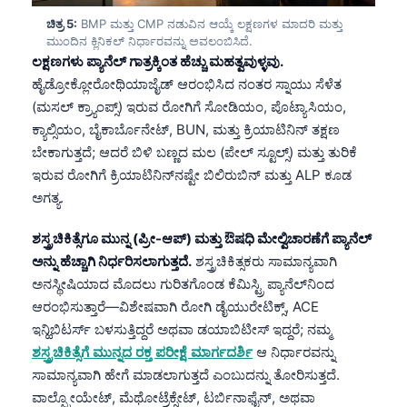
ಚಿತ್ರ 5:
BMP ಮತ್ತು CMP ನಡುವಿನ ಆಯ್ಕೆ ಲಕ್ಷಣಗಳ ಮಾದರಿ ಮತ್ತು
తెలుగు
ಮುಂದಿನ ಕ್ಲಿನಿಕಲ್ ನಿರ್ಧಾರವನ್ನು ಅವಲಂಬಿಸಿದೆ.
मराठी
ಲಕ್ಷಣಗಳು ಪ್ಯಾನೆಲ್ ಗಾತ್ರಕ್ಕಿಂತ ಹೆಚ್ಚು ಮಹತ್ವವುಳ್ಳವು.
ಹೈಡ್ರೋಕ್ಲೋರೋಥಿಯಾಜೈಡ್ ಆರಂಭಿಸಿದ ನಂತರ ಸ್ನಾಯು ಸೆಳೆತ
اردو
(ಮಸಲ್ ಕ್ರ್ಯಾಂಪ್ಸ್) ಇರುವ ರೋಗಿಗೆ ಸೋಡಿಯಂ, ಪೊಟ್ಯಾಸಿಯಂ,
বাংলা
ಕ್ಯಾಲ್ಸಿಯಂ, ಬೈಕಾರ್ಬೊನೇಟ್, BUN, ಮತ್ತು ಕ್ರಿಯಾಟಿನಿನ್ ತಕ್ಷಣ
Shqip
ಬೇಕಾಗುತ್ತದೆ; ಆದರೆ ಬಿಳಿ ಬಣ್ಣದ ಮಲ (ಪೇಲ್ ಸ್ಟೂಲ್ಸ್) ಮತ್ತು ತುರಿಕೆ
ಇರುವ ರೋಗಿಗೆ ಕ್ರಿಯಾಟಿನಿನ್‌ನಷ್ಟೇ ಬಿಲಿರುಬಿನ್ ಮತ್ತು ALP ಕೂಡ
Magyar
ಅಗತ್ಯ.
Slovenščina
한국어
ಶಸ್ತ್ರಚಿಕಿತ್ಸೆಗೂ ಮುನ್ನ (ಪ್ರೀ-ಆಪ್) ಮತ್ತು ಔಷಧಿ ಮೇಲ್ವಿಚಾರಣೆಗೆ ಪ್ಯಾನೆಲ್
ಅನ್ನು ಹೆಚ್ಚಾಗಿ ನಿರ್ಧರಿಸಲಾಗುತ್ತದೆ.
ಶಸ್ತ್ರಚಿಕಿತ್ಸಕರು ಸಾಮಾನ್ಯವಾಗಿ
Polski
ಅನಸ್ಥೀಷಿಯಾದ ಮೊದಲು ಗುರಿತಗೊಂಡ ಕೆಮಿಸ್ಟ್ರಿ ಪ್ಯಾನೆಲ್‌ನಿಂದ
Lietuvių kalba
ಆರಂಭಿಸುತ್ತಾರೆ—ವಿಶೇಷವಾಗಿ ರೋಗಿ ಡೈಯುರೇಟಿಕ್ಸ್, ACE
Русский
ಇನ್ಹಿಬಿಟರ್ಸ್ ಬಳಸುತ್ತಿದ್ದರೆ ಅಥವಾ ಡಯಾಬಿಟೀಸ್ ಇದ್ದರೆ; ನಮ್ಮ
ಶಸ್ತ್ರಚಿಕಿತ್ಸೆಗೆ ಮುನ್ನದ ರಕ್ತ ಪರೀಕ್ಷೆ ಮಾರ್ಗದರ್ಶಿ
ಆ ನಿರ್ಧಾರವನ್ನು
ქართული
ಸಾಮಾನ್ಯವಾಗಿ ಹೇಗೆ ಮಾಡಲಾಗುತ್ತದೆ ಎಂಬುದನ್ನು ತೋರಿಸುತ್ತದೆ.
Čeština
ವಾಲ್ಪ್ರೋಯೇಟ್, ಮೆಥೋಟ್ರೆಕ್ಸೇಟ್, ಟರ್ಬಿನಾಫೈನ್, ಅಥವಾ