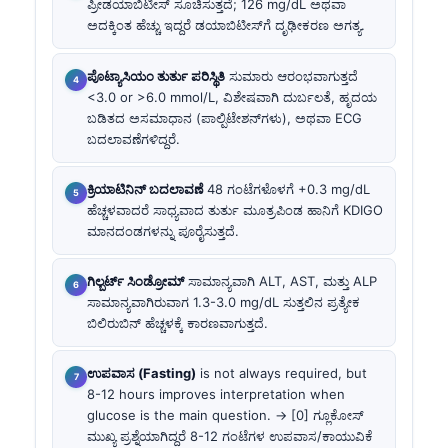
ಪ್ರೀಡಯಾಬಿಟೀಸ್ ಸೂಚಿಸುತ್ತದೆ; 126 mg/dL ಅಥವಾ
ಅದಕ್ಕಿಂತ ಹೆಚ್ಚು ಇದ್ದರೆ ಡಯಾಬಿಟೀಸ್‌ಗೆ ದೃಢೀಕರಣ ಅಗತ್ಯ.
ಪೊಟ್ಯಾಸಿಯಂ ತುರ್ತು ಪರಿಸ್ಥಿತಿ
ಸುಮಾರು ಆರಂಭವಾಗುತ್ತದೆ
<3.0 or >6.0 mmol/L, ವಿಶೇಷವಾಗಿ ದುರ್ಬಲತೆ, ಹೃದಯ
ಬಡಿತದ ಅಸಮಾಧಾನ (ಪಾಲ್ಪಿಟೇಶನ್‌ಗಳು), ಅಥವಾ ECG
ಬದಲಾವಣೆಗಳಿದ್ದರೆ.
ಕ್ರಿಯಾಟಿನಿನ್ ಬದಲಾವಣೆ
48 ಗಂಟೆಗಳೊಳಗೆ +0.3 mg/dL
ಹೆಚ್ಚಳವಾದರೆ ಸಾಧ್ಯವಾದ ತುರ್ತು ಮೂತ್ರಪಿಂಡ ಹಾನಿಗೆ KDIGO
ಮಾನದಂಡಗಳನ್ನು ಪೂರೈಸುತ್ತದೆ.
ಗಿಲ್ಬರ್ಟ್ ಸಿಂಡ್ರೋಮ್
ಸಾಮಾನ್ಯವಾಗಿ ALT, AST, ಮತ್ತು ALP
ಸಾಮಾನ್ಯವಾಗಿರುವಾಗ 1.3-3.0 mg/dL ಸುತ್ತಲಿನ ಪ್ರತ್ಯೇಕ
ಬಿಲಿರುಬಿನ್ ಹೆಚ್ಚಳಕ್ಕೆ ಕಾರಣವಾಗುತ್ತದೆ.
ಉಪವಾಸ (Fasting)
is not always required, but
8-12 hours improves interpretation when
glucose is the main question. → [0] ಗ್ಲೂಕೋಸ್
ಮುಖ್ಯ ಪ್ರಶ್ನೆಯಾಗಿದ್ದರೆ 8-12 ಗಂಟೆಗಳ ಉಪವಾಸ/ಕಾಯುವಿಕೆ