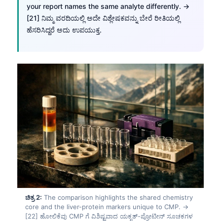
your report names the same analyte differently. →
[21] ನಿಮ್ಮ ವರದಿಯಲ್ಲಿ ಅದೇ ವಿಶ್ಲೇಷಕವನ್ನು ಬೇರೆ ರೀತಿಯಲ್ಲಿ
ಹೆಸರಿಸಿದ್ದರೆ ಅದು ಉಪಯುಕ್ತ.
ಚಿತ್ರ 2:
The comparison highlights the shared chemistry
core and the liver-protein markers unique to CMP. →
[22] ಹೋಲಿಕೆವು CMP ಗೆ ವಿಶಿಷ್ಟವಾದ ಯಕೃತ್-ಪ್ರೋಟೀನ್ ಸೂಚಕಗಳ