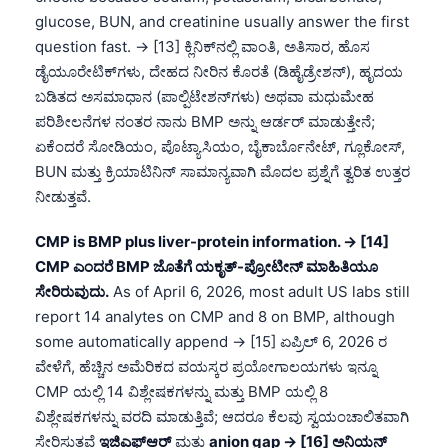
glucose, BUN, and creatinine usually answer the first
question fast. → [13] ಕ್ಲಿನಿಕ್‌ನಲ್ಲಿ ವಾಂತಿ, ಅತಿಸಾರ, ಹೊಸ
ಡೈಯೂರೇಟಿಕ್‌ಗಳು, ದೇಹದ ನೀರಿನ ಕೊರತೆ (ಡಿಹೈಡ್ರೇಶನ್), ಹೃದಯ
ಬಡಿತದ ಅಸಮಾಧಾನ (ಪಾಲ್ಪಿಟೇಶನ್‌ಗಳು) ಅಥವಾ ಮಧುಮೇಹ
ಪರಿಶೀಲನೆಗಳ ನಂತರ ನಾನು BMP ಅನ್ನು ಆರ್ಡರ್ ಮಾಡುತ್ತೇನೆ;
ಏಕೆಂದರೆ ಸೋಡಿಯಂ, ಪೊಟ್ಯಾಸಿಯಂ, ಬೈಕಾರ್ಬೊನೇಟ್, ಗ್ಲೂಕೋಸ್,
BUN ಮತ್ತು ಕ್ರಿಯಾಟಿನಿನ್ ಸಾಮಾನ್ಯವಾಗಿ ಮೊದಲ ಪ್ರಶ್ನೆಗೆ ತ್ವರಿತ ಉತ್ತರ
ನೀಡುತ್ತವೆ.
CMP is BMP plus liver-protein information. → [14]
CMP ಎಂದರೆ BMP ಜೊತೆಗೆ ಯಕೃತ್-ಪ್ರೋಟೀನ್ ಮಾಹಿತಿಯೂ
ಸೇರಿರುವುದು.
As of April 6, 2026, most adult US labs still
report 14 analytes on CMP and 8 on BMP, although
some automatically append → [15] ಏಪ್ರಿಲ್ 6, 2026 ರ
ವೇಳೆಗೆ, ಹೆಚ್ಚಿನ ಅಮೆರಿಕದ ವಯಸ್ಕರ ಪ್ರಯೋಗಾಲಯಗಳು ಇನ್ನೂ
CMP ಯಲ್ಲಿ 14 ವಿಶ್ಲೇಷಕಗಳನ್ನು ಮತ್ತು BMP ಯಲ್ಲಿ 8
ವಿಶ್ಲೇಷಕಗಳನ್ನು ವರದಿ ಮಾಡುತ್ತಿವೆ; ಆದರೂ ಕೆಲವು ಸ್ವಯಂಚಾಲಿತವಾಗಿ
ಸೇರಿಸುತ್ತವೆ
ಇಜಿಎಫ್ಆರ್
ಮತ್ತು
anion gap → [16] ಅನಿಯನ್