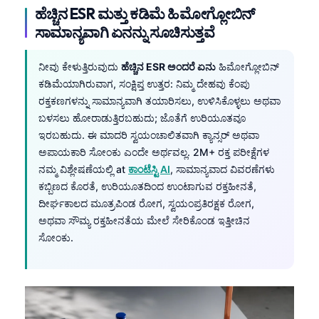
ಹೆಚ್ಚಿನ ESR ಮತ್ತು ಕಡಿಮೆ ಹಿಮೋಗ್ಲೋಬಿನ್
ಸಾಮಾನ್ಯವಾಗಿ ಏನನ್ನು ಸೂಚಿಸುತ್ತವೆ
ನೀವು ಕೇಳುತ್ತಿರುವುದು
ಹೆಚ್ಚಿನ ESR ಅಂದರೆ ಏನು
ಹಿಮೋಗ್ಲೋಬಿನ್
ಕಡಿಮೆಯಾಗಿರುವಾಗ, ಸಂಕ್ಷಿಪ್ತ ಉತ್ತರ: ನಿಮ್ಮ ದೇಹವು ಕೆಂಪು
ರಕ್ತಕಣಗಳನ್ನು ಸಾಮಾನ್ಯವಾಗಿ ತಯಾರಿಸಲು, ಉಳಿಸಿಕೊಳ್ಳಲು ಅಥವಾ
ಬಳಸಲು ಹೋರಾಡುತ್ತಿರಬಹುದು; ಜೊತೆಗೆ ಉರಿಯೂತವೂ
ಇರಬಹುದು. ಈ ಮಾದರಿ ಸ್ವಯಂಚಾಲಿತವಾಗಿ ಕ್ಯಾನ್ಸರ್ ಅಥವಾ
ಅಪಾಯಕಾರಿ ಸೋಂಕು ಎಂದೇ ಅರ್ಥವಲ್ಲ. 2M+ ರಕ್ತ ಪರೀಕ್ಷೆಗಳ
ನಮ್ಮ ವಿಶ್ಲೇಷಣೆಯಲ್ಲಿ at
ಕಾಂಟೆಸ್ಟಿ AI
, ಸಾಮಾನ್ಯವಾದ ವಿವರಣೆಗಳು
ಕಬ್ಬಿಣದ ಕೊರತೆ, ಉರಿಯೂತದಿಂದ ಉಂಟಾಗುವ ರಕ್ತಹೀನತೆ,
ದೀರ್ಘಕಾಲದ ಮೂತ್ರಪಿಂಡ ರೋಗ, ಸ್ವಯಂಪ್ರತಿರಕ್ಷಕ ರೋಗ,
ಅಥವಾ ಸೌಮ್ಯ ರಕ್ತಹೀನತೆಯ ಮೇಲೆ ಸೇರಿಕೊಂಡ ಇತ್ತೀಚಿನ
ಸೋಂಕು.