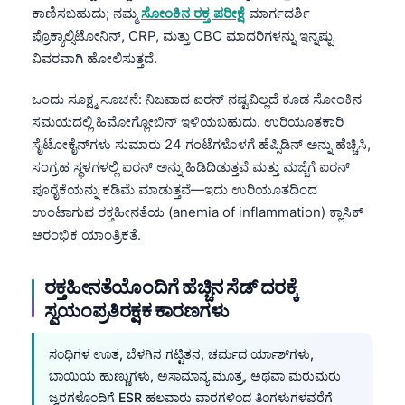
ಕಾಣಿಸಬಹುದು; ನಮ್ಮ
ಸೋಂಕಿನ ರಕ್ತ ಪರೀಕ್ಷೆ
ಮಾರ್ಗದರ್ಶಿ
ಪ್ರೊಕ್ಯಾಲ್ಸಿಟೋನಿನ್, CRP, ಮತ್ತು CBC ಮಾದರಿಗಳನ್ನು ಇನ್ನಷ್ಟು
ವಿವರವಾಗಿ ಹೋಲಿಸುತ್ತದೆ.
ಒಂದು ಸೂಕ್ಷ್ಮ ಸೂಚನೆ: ನಿಜವಾದ ಐರನ್ ನಷ್ಟವಿಲ್ಲದೆ ಕೂಡ ಸೋಂಕಿನ
ಸಮಯದಲ್ಲಿ ಹಿಮೋಗ್ಲೋಬಿನ್ ಇಳಿಯಬಹುದು. ಉರಿಯೂತಕಾರಿ
ಸೈಟೋಕೈನ್‌ಗಳು ಸುಮಾರು 24 ಗಂಟೆಗಳೊಳಗೆ ಹೆಪ್ಸಿಡಿನ್ ಅನ್ನು ಹೆಚ್ಚಿಸಿ,
ಸಂಗ್ರಹ ಸ್ಥಳಗಳಲ್ಲಿ ಐರನ್ ಅನ್ನು ಹಿಡಿದಿಡುತ್ತವೆ ಮತ್ತು ಮಜ್ಜೆಗೆ ಐರನ್
ಪೂರೈಕೆಯನ್ನು ಕಡಿಮೆ ಮಾಡುತ್ತವೆ—ಇದು ಉರಿಯೂತದಿಂದ
ಉಂಟಾಗುವ ರಕ್ತಹೀನತೆಯ (anemia of inflammation) ಕ್ಲಾಸಿಕ್
ಆರಂಭಿಕ ಯಾಂತ್ರಿಕತೆ.
ರಕ್ತಹೀನತೆಯೊಂದಿಗೆ ಹೆಚ್ಚಿನ ಸೆಡ್ ದರಕ್ಕೆ
ಸ್ವಯಂಪ್ರತಿರಕ್ಷಕ ಕಾರಣಗಳು
ಸಂಧಿಗಳ ಊತ, ಬೆಳಗಿನ ಗಟ್ಟಿತನ, ಚರ್ಮದ ರ್ಯಾಶ್‌ಗಳು,
ಬಾಯಿಯ ಹುಣ್ಣುಗಳು, ಅಸಾಮಾನ್ಯ ಮೂತ್ರ, ಅಥವಾ ಮರುಮರು
ಜ್ವರಗಳೊಂದಿಗೆ ESR ಹಲವಾರು ವಾರಗಳಿಂದ ತಿಂಗಳುಗಳವರೆಗೆ