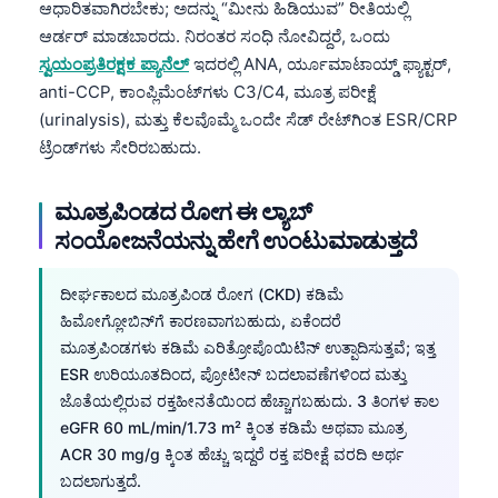
ಆಧಾರಿತವಾಗಿರಬೇಕು; ಅದನ್ನು “ಮೀನು ಹಿಡಿಯುವ” ರೀತಿಯಲ್ಲಿ
ಆರ್ಡರ್ ಮಾಡಬಾರದು. ನಿರಂತರ ಸಂಧಿ ನೋವಿದ್ದರೆ, ಒಂದು
ಸ್ವಯಂಪ್ರತಿರಕ್ಷಕ ಪ್ಯಾನೆಲ್
ಇದರಲ್ಲಿ ANA, ರ್ಯೂಮಾಟಾಯ್ಡ್ ಫ್ಯಾಕ್ಟರ್,
anti-CCP, ಕಾಂಪ್ಲಿಮೆಂಟ್‌ಗಳು C3/C4, ಮೂತ್ರ ಪರೀಕ್ಷೆ
(urinalysis), ಮತ್ತು ಕೆಲವೊಮ್ಮೆ ಒಂದೇ ಸೆಡ್ ರೇಟ್‌ಗಿಂತ ESR/CRP
ಟ್ರೆಂಡ್‌ಗಳು ಸೇರಿರಬಹುದು.
ಮೂತ್ರಪಿಂಡದ ರೋಗ ಈ ಲ್ಯಾಬ್
ಸಂಯೋಜನೆಯನ್ನು ಹೇಗೆ ಉಂಟುಮಾಡುತ್ತದೆ
ದೀರ್ಘಕಾಲದ ಮೂತ್ರಪಿಂಡ ರೋಗ (CKD) ಕಡಿಮೆ
ಹಿಮೋಗ್ಲೋಬಿನ್‌ಗೆ ಕಾರಣವಾಗಬಹುದು, ಏಕೆಂದರೆ
ಮೂತ್ರಪಿಂಡಗಳು ಕಡಿಮೆ ಎರಿತ್ರೋಪೊಯಿಟಿನ್ ಉತ್ಪಾದಿಸುತ್ತವೆ; ಇತ್ತ
ESR ಉರಿಯೂತದಿಂದ, ಪ್ರೋಟೀನ್ ಬದಲಾವಣೆಗಳಿಂದ ಮತ್ತು
ಜೊತೆಯಲ್ಲಿರುವ ರಕ್ತಹೀನತೆಯಿಂದ ಹೆಚ್ಚಾಗಬಹುದು. 3 ತಿಂಗಳ ಕಾಲ
eGFR 60 mL/min/1.73 m² ಕ್ಕಿಂತ ಕಡಿಮೆ ಅಥವಾ ಮೂತ್ರ
ACR 30 mg/g ಕ್ಕಿಂತ ಹೆಚ್ಚು ಇದ್ದರೆ ರಕ್ತ ಪರೀಕ್ಷೆ ವರದಿ ಅರ್ಥ
ಬದಲಾಗುತ್ತದೆ.