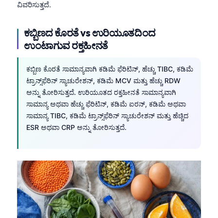
Gàidhlig
ವಿವರಿಸುತ್ತದೆ.
Euskara
ಕಬ್ಬಿಣದ ಕೊರತೆ vs ಉರಿಯೂತದಿಂದ
Македонски јазик
ಉಂಟಾಗುವ ರಕ್ತಹೀನತೆ
Latviešu valoda
Galego
ಕಬ್ಬಿಣ ಕೊರತೆ ಸಾಮಾನ್ಯವಾಗಿ ಕಡಿಮೆ ಫೆರಿಟಿನ್, ಹೆಚ್ಚು TIBC, ಕಡಿಮೆ
ಟ್ರಾನ್ಸ್‌ಫೆರಿನ್ ಸ್ಯಾಚುರೇಶನ್, ಕಡಿಮೆ MCV ಮತ್ತು ಹೆಚ್ಚು RDW
অসমীয়া
ಅನ್ನು ತೋರಿಸುತ್ತದೆ. ಉರಿಯೂತದ ರಕ್ತಹೀನತೆ ಸಾಮಾನ್ಯವಾಗಿ
සිංහල
ಸಾಮಾನ್ಯ ಅಥವಾ ಹೆಚ್ಚು ಫೆರಿಟಿನ್, ಕಡಿಮೆ ಐರನ್, ಕಡಿಮೆ ಅಥವಾ
سنڌي
ಸಾಮಾನ್ಯ TIBC, ಕಡಿಮೆ ಟ್ರಾನ್ಸ್‌ಫೆರಿನ್ ಸ್ಯಾಚುರೇಶನ್ ಮತ್ತು ಹೆಚ್ಚಿದ
ESR ಅಥವಾ CRP ಅನ್ನು ತೋರಿಸುತ್ತದೆ.
پښتو
Slovenčina
Hrvatski
Suomi
Қазақ тілі