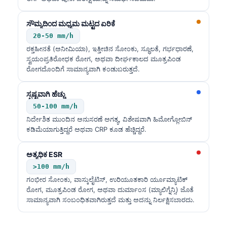
ಸೌಮ್ಯದಿಂದ ಮಧ್ಯಮ ಮಟ್ಟದ ಏರಿಕೆ
20-50 mm/h
ರಕ್ತಹೀನತೆ (ಅನೀಮಿಯಾ), ಇತ್ತೀಚಿನ ಸೋಂಕು, ಸ್ಥೂಲತೆ, ಗರ್ಭಧಾರಣೆ,
ಸ್ವಯಂಪ್ರತಿರೋಧಕ ರೋಗ, ಅಥವಾ ದೀರ್ಘಕಾಲದ ಮೂತ್ರಪಿಂಡ
ರೋಗದೊಂದಿಗೆ ಸಾಮಾನ್ಯವಾಗಿ ಕಂಡುಬರುತ್ತದೆ.
ಸ್ಪಷ್ಟವಾಗಿ ಹೆಚ್ಚು
50-100 mm/h
ನಿರ್ದೇಶಿತ ಮುಂದಿನ ಅನುಸರಣೆ ಅಗತ್ಯ, ವಿಶೇಷವಾಗಿ ಹಿಮೋಗ್ಲೋಬಿನ್
ಕಡಿಮೆಯಾಗುತ್ತಿದ್ದರೆ ಅಥವಾ CRP ಕೂಡ ಹೆಚ್ಚಿದ್ದರೆ.
ಅತ್ಯಧಿಕ ESR
>100 mm/h
ಗಂಭೀರ ಸೋಂಕು, ವಾಸ್ಕುಲೈಟಿಸ್, ಉರಿಯೂತಕಾರಿ ರ್ಯೂಮ್ಯಾಟಿಕ್
ರೋಗ, ಮೂತ್ರಪಿಂಡ ರೋಗ, ಅಥವಾ ದುರ್ಮಾಂಸ (ಮ್ಯಾಲಿಗ್ನೆನ್ಸಿ) ಜೊತೆ
ಸಾಮಾನ್ಯವಾಗಿ ಸಂಬಂಧಿತವಾಗಿರುತ್ತದೆ ಮತ್ತು ಅದನ್ನು ನಿರ್ಲಕ್ಷಿಸಬಾರದು.