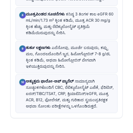
ಮೂತ್ರಪಿಂಡದ ಸೂಚನೆಗಳು
ಕನಿಷ್ಠ 3 ತಿಂಗಳ ಕಾಲ eGFR 60
mL/min/1.73 m² ಕ್ಕಿಂತ ಕಡಿಮೆ, ಮೂತ್ರ ACR 30 mg/g
ಕ್ಕಿಂತ ಹೆಚ್ಚು, ಮತ್ತು ರೆಟಿಕ್ಯುಲೋಸೈಟ್ ಪ್ರತಿಕ್ರಿಯೆ
ಕಡಿಮೆಯಿರುವುದನ್ನು ಸೇರಿಸಿ.
ತುರ್ತು ಲಕ್ಷಣಗಳು
ಎದೆನೋವು, ಮೂರ್ಚೆ ಬರುವುದು, ಕಪ್ಪು
ಮಲ, ಗೊಂದಲದೊಂದಿಗೆ ಜ್ವರ, ಹಿಮೋಗ್ಲೋಬಿನ್ 7-8 g/dL
ಕ್ಕಿಂತ ಕಡಿಮೆ, ಅಥವಾ ಹಿಮೋಗ್ಲೋಬಿನ್ ವೇಗವಾಗಿ
ಇಳಿಯುತ್ತಿರುವುದನ್ನು ಸೇರಿಸಿ.
ಅತ್ಯುತ್ತಮ ಫಾಲೋ-ಅಪ್ ಪ್ಯಾನೆಲ್
ಸಾಮಾನ್ಯವಾಗಿ
ಸೂಚ್ಯಂಕಗಳೊಂದಿಗೆ CBC, ರೆಟಿಕ್ಯುಲೋಸೈಟ್ ಎಣಿಕೆ, ಫೆರಿಟಿನ್,
ಐರನ್/TIBC/TSAT, CRP, ಕ್ರಿಯಾಟಿನಿನ್/eGFR, ಮೂತ್ರ
ACR, B12, ಫೋಲೇಟ್, ಮತ್ತು ಗುರಿತಾದ ಸ್ವಯಂಪ್ರತಿರಕ್ಷಕ
ಅಥವಾ ಸೋಂಕು ಪರೀಕ್ಷೆಗಳನ್ನು ಒಳಗೊಂಡಿರುತ್ತದೆ.