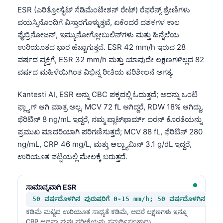
ESR (ಎರಿತ್ರೋಸೈಟ್ ಸೆಡಿಮೆಂಟೇಶನ್ ರೇಟ್) ರೆಫರೆನ್ಸ್ ಶ್ರೇಣಿಗಳು
ವಯಸ್ಸಿನೊಂದಿಗೆ ವಿಸ್ತಾರಗೊಳ್ಳುತ್ತವೆ, ಏಕೆಂದರೆ ದಶಕಗಳ ಕಾಲ
ಫೈಬ್ರಿನೋಜನ್, ಇಮ್ಯುನೋಗ್ಲೋಬುಲಿನ್‌ಗಳು ಮತ್ತು ಹಿನ್ನೆಲೆಯ
ಉರಿಯೂತದ ಭಾರ ಹೆಚ್ಚಾಗುತ್ತದೆ. ESR 42 mm/h ಇರುವ 28
ವರ್ಷದ ವ್ಯಕ್ತಿಗೆ, ESR 32 mm/h ಮತ್ತು ಯಾವುದೇ ಲಕ್ಷಣಗಳಿಲ್ಲದ 82
ವರ್ಷದ ಮಹಿಳೆಯಿಗಿಂತ ವಿಭಿನ್ನ ರೀತಿಯ ಪರಿಶೀಲನೆ ಅಗತ್ಯ.
Kantesti AI, ESR ಅನ್ನು CBC ಪಕ್ಕದಲ್ಲಿ ಓದುತ್ತದೆ; ಅದನ್ನು ಒಂಟಿ
ಫ್ಲ್ಯಾಗ್ ಆಗಿ ಮಾತ್ರ ಅಲ್ಲ. MCV 72 fL ಆಗಿದ್ದರೆ, RDW 18% ಆಗಿದ್ದು,
ಫೆರಿಟಿನ್ 8 ng/mL ಇದ್ದರೆ, ನಮ್ಮ ಪ್ಲಾಟ್‌ಫಾರ್ಮ್ ಐರನ್ ಕೊರತೆಯನ್ನು
ಪ್ರಮುಖ ಮಾದರಿಯಾಗಿ ಪರಿಗಣಿಸುತ್ತದೆ; MCV 88 fL, ಫೆರಿಟಿನ್ 280
ng/mL, CRP 46 mg/L, ಮತ್ತು ಆಲ್ಬ್ಯುಮಿನ್ 3.1 g/dL ಇದ್ದರೆ,
ಉರಿಯೂತ ಪಟ್ಟಿಯಲ್ಲಿ ಮೇಲಕ್ಕೆ ಬರುತ್ತದೆ.
ಸಾಮಾನ್ಯವಾಗಿ ESR
50 ವರ್ಷದೊಳಗಿನ ಪುರುಷರಿಗೆ 0-15 mm/h; 50 ವರ್ಷದೊಳಗಿನ ಮಹಿ
ಕಡಿಮೆ ಮಟ್ಟದ ಉರಿಯೂತ ಸಾಧ್ಯತೆ ಕಡಿಮೆ, ಆದರೆ ಲಕ್ಷಣಗಳು ಇನ್ನೂ
CRP ಅಥವಾ ಪುನಃ ಪರೀಕ್ಷೆಯನ್ನು ಸಮರ್ಥಿಸಬಹುದು.