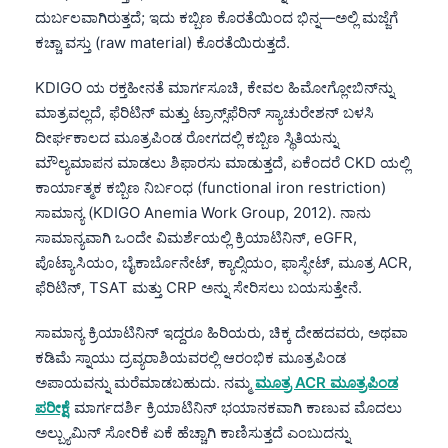
ದುರ್ಬಲವಾಗಿರುತ್ತದೆ; ಇದು ಕಬ್ಬಿಣ ಕೊರತೆಯಿಂದ ಭಿನ್ನ—ಅಲ್ಲಿ ಮಜ್ಜೆಗೆ
Frysk
ಕಚ್ಚಾ ವಸ್ತು (raw material) ಕೊರತೆಯಿರುತ್ತದೆ.
Esperanto
Беларуская мова
KDIGO ಯ ರಕ್ತಹೀನತೆ ಮಾರ್ಗಸೂಚಿ, ಕೇವಲ ಹಿಮೋಗ್ಲೋಬಿನ್‌ನ್ನು
ಮಾತ್ರವಲ್ಲದೆ, ಫೆರಿಟಿನ್ ಮತ್ತು ಟ್ರಾನ್ಸ್‌ಫೆರಿನ್ ಸ್ಯಾಚುರೇಶನ್ ಬಳಸಿ
Татар теле
ದೀರ್ಘಕಾಲದ ಮೂತ್ರಪಿಂಡ ರೋಗದಲ್ಲಿ ಕಬ್ಬಿಣ ಸ್ಥಿತಿಯನ್ನು
Кыргызча
ಮೌಲ್ಯಮಾಪನ ಮಾಡಲು ಶಿಫಾರಸು ಮಾಡುತ್ತದೆ, ಏಕೆಂದರೆ CKD ಯಲ್ಲಿ
ئۇيغۇرچە
ಕಾರ್ಯಾತ್ಮಕ ಕಬ್ಬಿಣ ನಿರ್ಬಂಧ (functional iron restriction)
ಸಾಮಾನ್ಯ (KDIGO Anemia Work Group, 2012). ನಾನು
Cebuano
ಸಾಮಾನ್ಯವಾಗಿ ಒಂದೇ ವಿಮರ್ಶೆಯಲ್ಲಿ ಕ್ರಿಯಾಟಿನಿನ್, eGFR,
Basa Jawa
ಪೊಟ್ಯಾಸಿಯಂ, ಬೈಕಾರ್ಬೊನೇಟ್, ಕ್ಯಾಲ್ಸಿಯಂ, ಫಾಸ್ಫೇಟ್, ಮೂತ್ರ ACR,
ພາສາລາວ
ಫೆರಿಟಿನ್, TSAT ಮತ್ತು CRP ಅನ್ನು ಸೇರಿಸಲು ಬಯಸುತ್ತೇನೆ.
Монгол
ಸಾಮಾನ್ಯ ಕ್ರಿಯಾಟಿನಿನ್ ಇದ್ದರೂ ಹಿರಿಯರು, ಚಿಕ್ಕ ದೇಹದವರು, ಅಥವಾ
Afrikaans
ಕಡಿಮೆ ಸ್ನಾಯು ದ್ರವ್ಯರಾಶಿಯವರಲ್ಲಿ ಆರಂಭಿಕ ಮೂತ್ರಪಿಂಡ
ಅಪಾಯವನ್ನು ಮರೆಮಾಡಬಹುದು. ನಮ್ಮ
ಮೂತ್ರ ACR ಮೂತ್ರಪಿಂಡ
العربية المغربية
ಪರೀಕ್ಷೆ
ಮಾರ್ಗದರ್ಶಿ ಕ್ರಿಯಾಟಿನಿನ್ ಭಯಾನಕವಾಗಿ ಕಾಣುವ ಮೊದಲು
Occitan
ಅಲ್ಬ್ಯುಮಿನ್ ಸೋರಿಕೆ ಏಕೆ ಹೆಚ್ಚಾಗಿ ಕಾಣಿಸುತ್ತದೆ ಎಂಬುದನ್ನು