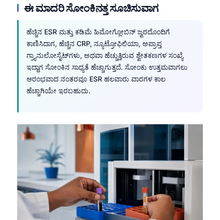
ಈ ಮಾದರಿ ಸೋಂಕಿನತ್ತ ಸೂಚಿಸುವಾಗ
ಹೆಚ್ಚಿನ ESR ಮತ್ತು ಕಡಿಮೆ ಹಿಮೋಗ್ಲೋಬಿನ್ ಜ್ವರದೊಂದಿಗೆ
ಕಾಣಿಸಿದಾಗ, ಹೆಚ್ಚಿನ CRP, ನ್ಯೂಟ್ರೋಫಿಲಿಯಾ, ಅಪ್ರಾಪ್ತ
ಗ್ರ್ಯಾನುಲೋಸೈಟ್‌ಗಳು, ಅಥವಾ ಹೆಚ್ಚುತ್ತಿರುವ ಶ್ವೇತಕಣಗಳ ಸಂಖ್ಯೆ
ಇದ್ದಾಗ ಸೋಂಕಿನ ಸಾಧ್ಯತೆ ಹೆಚ್ಚಾಗುತ್ತದೆ. ಸೋಂಕು ಉತ್ತಮವಾಗಲು
ಆರಂಭವಾದ ನಂತರವೂ ESR ಹಲವಾರು ವಾರಗಳ ಕಾಲ
ಹೆಚ್ಚಾಗಿಯೇ ಇರಬಹುದು.