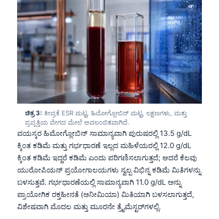
ಚಿತ್ರ 3:
ತೀವ್ರತೆ ESR ಮಟ್ಟ, ಹಿಮೋಗ್ಲೋಬಿನ್ ಮಟ್ಟ, ಲಕ್ಷಣಗಳು, ಮತ್ತು
ಪ್ರವೃತ್ತಿಯ ವೇಗದ ಮೇಲೆ ಅವಲಂಬಿತವಾಗಿದೆ.
ವಯಸ್ಕರ ಹಿಮೋಗ್ಲೋಬಿನ್ ಸಾಮಾನ್ಯವಾಗಿ ಪುರುಷರಲ್ಲಿ 13.5 g/dL
ಕ್ಕಿಂತ ಕಡಿಮೆ ಮತ್ತು ಗರ್ಭಧಾರಣೆ ಇಲ್ಲದ ಮಹಿಳೆಯರಲ್ಲಿ 12.0 g/dL
ಕ್ಕಿಂತ ಕಡಿಮೆ ಇದ್ದರೆ ಕಡಿಮೆ ಎಂದು ಪರಿಗಣಿಸಲಾಗುತ್ತದೆ; ಆದರೆ ಕೆಲವು
ಯುರೋಪಿಯನ್ ಪ್ರಯೋಗಾಲಯಗಳು ಸ್ವಲ್ಪ ವಿಭಿನ್ನ ಕಡಿಮೆ ಮಿತಿಗಳನ್ನು
ಬಳಸುತ್ತವೆ. ಗರ್ಭಧಾರಣೆಯಲ್ಲಿ ಸಾಮಾನ್ಯವಾಗಿ 11.0 g/dL ಅನ್ನು
ಪ್ರಾಯೋಗಿಕ ರಕ್ತಹೀನತೆ (ಅನೀಮಿಯಾ) ಮಿತಿಯಾಗಿ ಬಳಸಲಾಗುತ್ತದೆ,
ವಿಶೇಷವಾಗಿ ಮೊದಲ ಮತ್ತು ಮೂರನೇ ತ್ರೈಮೆಸ್ಟರ್‌ಗಳಲ್ಲಿ.