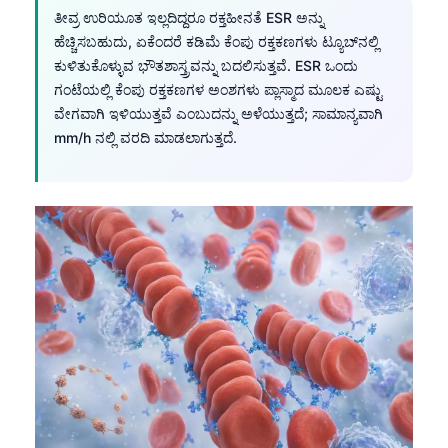
ತೀವ್ರ ಉರಿಯೂತ ಇಲ್ಲದಿದ್ದರೂ ರಕ್ತಹೀನತೆ ESR ಅನ್ನು
ಹೆಚ್ಚಿಸಬಹುದು, ಏಕೆಂದರೆ ಕಡಿಮೆ ಕೆಂಪು ರಕ್ತಕಣಗಳು ಟ್ಯೂಬ್‌ನಲ್ಲಿ
ಕುಳಿತುಕೊಳ್ಳುವ ಭೌತಶಾಸ್ತ್ರವನ್ನು ಬದಲಿಸುತ್ತವೆ. ESR ಒಂದು
ಗಂಟೆಯಲ್ಲಿ ಕೆಂಪು ರಕ್ತಕಣಗಳ ಅಂಶಗಳು ಪ್ಲಾಸ್ಮಾದ ಮೂಲಕ ಎಷ್ಟು
ವೇಗವಾಗಿ ಇಳಿಯುತ್ತವೆ ಎಂಬುದನ್ನು ಅಳೆಯುತ್ತದೆ; ಸಾಮಾನ್ಯವಾಗಿ
mm/h ನಲ್ಲಿ ವರದಿ ಮಾಡಲಾಗುತ್ತದೆ.