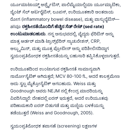
ರ್ಯೂಮಾಟಾಯ್ಡ್ ಆರ್ಥ್ರೈಟಿಸ್, ಪಾಲಿಮೈಯಾಲ್ಜಿಯಾ ರ್ಯೂಮ್ಯಾಟಿಕಾ,
ಜೈಂಟ್ ಸೆಲ್ ಆರ್ಟರೈಟಿಸ್, ಲೂಪಸ್, ಉರಿಯೂತಕಾರಿ ಅಂತರಾಯ
ರೋಗ (inflammatory bowel disease), ಮತ್ತು ವಾಸ್ಕುಲೈಟಿಸ್—
allವೂ
ರಕ್ತಹೀನತೆಯೊಂದಿಗೆ ಹೆಚ್ಚಿನ ಸೆಡ್ ರೇಟ್ (sed rate)
ಉಂಟುಮಾಡಬಹುದು
. ನನ್ನ ಅನುಭವದಲ್ಲಿ, ವೈದ್ಯರು ಫೆರಿಟಿನ್ ಅನ್ನು
ಮಾತ್ರ ಆರ್ಡರ್ ಮಾಡಿ ಟ್ರಾನ್ಸ್‌ಫೆರಿನ್ ಸ್ಯಾಚುರೇಶನ್, CRP,
ಆಲ್ಬ್ಯುಮಿನ್, ಮತ್ತು ಮೂತ್ರ ಪ್ರೋಟೀನ್ ಅನ್ನು ಪರಿಶೀಲಿಸದಿದ್ದಾಗ
ಸ್ವಯಂಪ್ರತಿರೋಧಕ ರಕ್ತಹೀನತೆಯನ್ನು ಬಹುಸಾರಿ ತಪ್ಪಿಸಿಕೊಳ್ಳಲಾಗುತ್ತದೆ.
ಉರಿಯೂತದಿಂದ ಉಂಟಾಗುವ ರಕ್ತಹೀನತೆ ಸಾಮಾನ್ಯವಾಗಿ
ನಾರ್ಮೋಸೈಟಿಕ್ ಆಗಿರುತ್ತದೆ; MCV 80-100 fL, ಆದರೆ ಕಾಲಕ್ರಮೇಣ
ಅದು ಸ್ವಲ್ಪ ಮೈಕ್ರೋಸೈಟಿಕ್ ಆಗಬಹುದು. Weiss ಮತ್ತು
Goodnough ಅವರು NEJM ನಲ್ಲಿ ಕೇಂದ್ರ ಮಾದರಿಯನ್ನು
ವಿವರಿಸಿದ್ದಾರೆ: ದೇಹದಲ್ಲಿ ಐರನ್ ಇರುತ್ತದೆ, ಆದರೆ ಉರಿಯೂತವು
ಪರಿಣಾಮಕಾರಿ ಐರನ್ ಬಿಡುಗಡೆ ಮತ್ತು ಮಜ್ಜೆಯ ಬಳಕೆಯನ್ನು
ತಡೆಯುತ್ತದೆ (Weiss and Goodnough, 2005).
ಸ್ವಯಂಪ್ರತಿರೋಧಕ ತಪಾಸಣೆ (screening) ಲಕ್ಷಣಗಳ