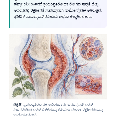
ಹೆಚ್ಚಾಗಿಯೇ ಉಳಿದರೆ ಸ್ವಯಂಪ್ರತಿರೋಧಕ ರೋಗದ ಸಾಧ್ಯತೆ ಹೆಚ್ಚು.
ಆರಂಭದಲ್ಲಿ ರಕ್ತಹೀನತೆ ಸಾಮಾನ್ಯವಾಗಿ ನಾರ್ಮೋಸೈಟಿಕ್ ಆಗಿರುತ್ತದೆ;
ಫೆರಿಟಿನ್ ಸಾಮಾನ್ಯವಾಗಿರಬಹುದು ಅಥವಾ ಹೆಚ್ಚಾಗಿರಬಹುದು.
ಚಿತ್ರ 5:
ಸ್ವಯಂಪ್ರತಿರೋಧಕ ಉರಿಯೂತವು ಸಾಮಾನ್ಯವಾಗಿ ಐರನ್
ಸೇವನೆಯಿಗಿಂತ ಐರನ್ ಬಳಕೆಯನ್ನು ತಡೆಯುವ ಮೂಲಕ ರಕ್ತಹೀನತೆಯನ್ನು
ಉಂಟುಮಾಡುತ್ತದೆ.