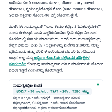
ಉರಿಯೂತಕಾರಿ ಅಂತರಾಯ ರೋಗ (inflammatory bowel
తెలుగు
disease), ಸ್ವಯಂಪ್ರತಿರೋಧಕ ರೋಗ (autoimmune disease),
ಅಥವಾ ಇತ್ತೀಚಿನ ಸೋಂಕುಗಳ ಬಗ್ಗೆ ಯೋಚಿಸುತ್ತೇನೆ.
मराठी
اردو
ರೋಗಿಗಳು ಸಾಮಾನ್ಯವಾಗಿ “ನಾನು ಕೇವಲ ಕಬ್ಬಿಣ ತೆಗೆದುಕೊಳ್ಳಬೇಕೇ?”
বাংলা
ಎಂದು ಕೇಳುತ್ತಾರೆ. ನಾನು ಎಚ್ಚರಿಕೆಯಿಂದಿರುತ್ತೇನೆ: ಕಬ್ಬಿಣ ನಿಜವಾದ
ಕೊರತೆಯಲ್ಲಿ ಸಹಾಯ ಮಾಡಬಹುದು, ಆದರೆ ಅದು ಮಲಬದ್ಧತೆಯನ್ನು
Shqip
ಹೆಚ್ಚಿಸಬಹುದು, ಜೀಐ (GI) ಲಕ್ಷಣಗಳನ್ನು ಮರೆಮಾಡಬಹುದು, ಮತ್ತು
Magyar
ಪ್ರತಿಯೊಂದು ಹೆಚ್ಚು ಫೆರಿಟಿನ್ ಉರಿಯೂತ ಮಾದರಿಗೂ ಸರಿಯಾದ
Slovenščina
ಉತ್ತರ ಅಲ್ಲ; ನಮ್ಮ
ಕಬ್ಬಿಣದ ಕೊರತೆಯ ರಕ್ತಹೀನತೆ ಪರೀಕ್ಷೆಗಳ
ಮಾರ್ಗದರ್ಶಿ
ಲೇಖನವು ಸಾಮಾನ್ಯವಾಗಿ ಯಾವ ಮಾರ್ಕರ್‌ಗಳು ಮೊದಲು
한국어
ಬದಲಾಗುತ್ತವೆ ಎಂಬುದನ್ನು ತೋರಿಸುತ್ತದೆ.
Polski
Lietuvių kalba
ಸಾಮಾನ್ಯ ಕಬ್ಬಿಣ ಕೊರತೆ
Русский
ಫೆರಿಟಿನ್ <30 ng/mL; TSAT <20%; TIBC ಹೆಚ್ಚು
ಕಬ್ಬಿಣ ಸಂಗ್ರಹ ಕಡಿಮೆ ಇರುತ್ತದೆ—ಸಾಮಾನ್ಯವಾಗಿ ಮಾಸಿಕ
ქართული
ರಕ್ತಸ್ರಾವದಿಂದ, GI ನಷ್ಟದಿಂದ, ಕಡಿಮೆ ಆಹಾರ ಸೇವನೆಯಿಂದ,
Čeština
ಗರ್ಭಧಾರಣೆಯಿಂದ, ಅಥವಾ ಅಜೀರ್ಣಶೋಷಣೆಯಿಂದ