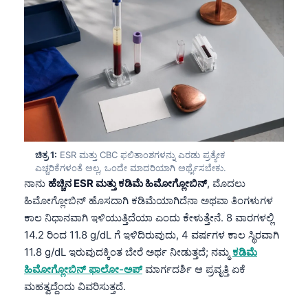
ಚಿತ್ರ 1:
ESR ಮತ್ತು CBC ಫಲಿತಾಂಶಗಳನ್ನು ಎರಡು ಪ್ರತ್ಯೇಕ
ಎಚ್ಚರಿಕೆಗಳಂತೆ ಅಲ್ಲ, ಒಂದೇ ಮಾದರಿಯಾಗಿ ಅರ್ಥೈಸಬೇಕು.
ನಾನು
ಹೆಚ್ಚಿನ ESR ಮತ್ತು ಕಡಿಮೆ ಹಿಮೋಗ್ಲೋಬಿನ್
, ಮೊದಲು
ಹಿಮೋಗ್ಲೋಬಿನ್ ಹೊಸದಾಗಿ ಕಡಿಮೆಯಾಗಿದೆನಾ ಅಥವಾ ತಿಂಗಳುಗಳ
ಕಾಲ ನಿಧಾನವಾಗಿ ಇಳಿಯುತ್ತಿದೆಯಾ ಎಂದು ಕೇಳುತ್ತೇನೆ. 8 ವಾರಗಳಲ್ಲಿ
14.2 ರಿಂದ 11.8 g/dL ಗೆ ಇಳಿದಿರುವುದು, 4 ವರ್ಷಗಳ ಕಾಲ ಸ್ಥಿರವಾಗಿ
11.8 g/dL ಇರುವುದಕ್ಕಿಂತ ಬೇರೆ ಅರ್ಥ ನೀಡುತ್ತದೆ; ನಮ್ಮ
ಕಡಿಮೆ
ಹಿಮೋಗ್ಲೋಬಿನ್ ಫಾಲೋ-ಅಪ್
ಮಾರ್ಗದರ್ಶಿ ಆ ಪ್ರವೃತ್ತಿ ಏಕೆ
ಮಹತ್ವದ್ದೆಂದು ವಿವರಿಸುತ್ತದೆ.