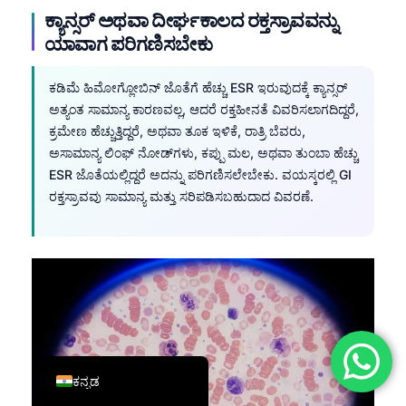
ಕ್ಯಾನ್ಸರ್ ಅಥವಾ ದೀರ್ಘಕಾಲದ ರಕ್ತಸ್ರಾವವನ್ನು
简体中文
ಯಾವಾಗ ಪರಿಗಣಿಸಬೇಕು
Română
Türkçe
ಕಡಿಮೆ ಹಿಮೋಗ್ಲೋಬಿನ್ ಜೊತೆಗೆ ಹೆಚ್ಚು ESR ಇರುವುದಕ್ಕೆ ಕ್ಯಾನ್ಸರ್
ಅತ್ಯಂತ ಸಾಮಾನ್ಯ ಕಾರಣವಲ್ಲ, ಆದರೆ ರಕ್ತಹೀನತೆ ವಿವರಿಸಲಾಗದಿದ್ದರೆ,
Ελληνικά
ಕ್ರಮೇಣ ಹೆಚ್ಚುತ್ತಿದ್ದರೆ, ಅಥವಾ ತೂಕ ಇಳಿಕೆ, ರಾತ್ರಿ ಬೆವರು,
Português
ಅಸಾಮಾನ್ಯ ಲಿಂಫ್ ನೋಡ್‌ಗಳು, ಕಪ್ಪು ಮಲ, ಅಥವಾ ತುಂಬಾ ಹೆಚ್ಚು
Español
ESR ಜೊತೆಯಲ್ಲಿದ್ದರೆ ಅದನ್ನು ಪರಿಗಣಿಸಲೇಬೇಕು. ವಯಸ್ಕರಲ್ಲಿ GI
ರಕ್ತಸ್ರಾವವು ಸಾಮಾನ್ಯ ಮತ್ತು ಸರಿಪಡಿಸಬಹುದಾದ ವಿವರಣೆ.
Italiano
עִבְרִית
Français
العربية
Deutsch
English
ಕನ್ನಡ