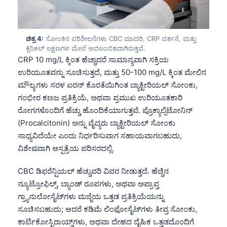
ಚಿತ್ರ 4:
ಸೋಂಕಿನ ಪರಿಶೀಲನೆಗಳು CBC ಮಾದರಿ, CRP ವರ್ತನೆ, ಮತ್ತು
ಕ್ಲಿನಿಕಲ್ ಲಕ್ಷಣಗಳ ಮೇಲೆ ಅವಲಂಬಿತವಾಗಿರುತ್ತವೆ.
CRP 10 mg/L ಕ್ಕಿಂತ ಹೆಚ್ಚಾದರೆ ಸಾಮಾನ್ಯವಾಗಿ ಸಕ್ರಿಯ
ಉರಿಯೂತವನ್ನು ಸೂಚಿಸುತ್ತದೆ, ಮತ್ತು 50-100 mg/L ಕ್ಕಿಂತ ಮೇಲಿನ
ಮೌಲ್ಯಗಳು ಸರಳ ಐರನ್ ಕೊರತೆಯಿಗಿಂತ ಬ್ಯಾಕ್ಟೀರಿಯಲ್ ಸೋಂಕು,
ಗಂಭೀರ ಕಣಜ ಪ್ರತಿಕ್ರಿಯೆ, ಅಥವಾ ಪ್ರಮುಖ ಉರಿಯೂತಕಾರಿ
ರೋಗಗಳೊಂದಿಗೆ ಹೆಚ್ಚು ಹೊಂದಿಕೆಯಾಗುತ್ತವೆ. ಪ್ರೊಕ್ಯಾಲ್ಸಿಟೋನಿನ್
(Procalcitonin) ಅನ್ನು ವೈದ್ಯರು ಬ್ಯಾಕ್ಟೀರಿಯಲ್ ಸೋಂಕು
ಸಾಧ್ಯವಿದೆಯೇ ಎಂದು ನಿರ್ಧರಿಸುವಾಗ ಸಹಾಯವಾಗಬಹುದು,
ವಿಶೇಷವಾಗಿ ಆಸ್ಪತ್ರೆಯ ಪರಿಸರದಲ್ಲಿ.
CBC ಡಿಫರೆನ್ಷಿಯಲ್ ಹೆಚ್ಚುವರಿ ವಿವರ ನೀಡುತ್ತದೆ. ಹೆಚ್ಚಿನ
ನ್ಯೂಟ್ರೋಫಿಲ್ಸ್, ಬ್ಯಾಂಡ್ ರೂಪಗಳು, ಅಥವಾ ಅಪ್ರಾಪ್ತ
ಗ್ರ್ಯಾನುಲೋಸೈಟ್‌ಗಳು ಮಜ್ಜೆಯ ಒತ್ತಡ ಪ್ರತಿಕ್ರಿಯೆಯನ್ನು
ಸೂಚಿಸಬಹುದು; ಆದರೆ ಕಡಿಮೆ ಲಿಂಫೋಸೈಟ್‌ಗಳು ತೀವ್ರ ಸೋಂಕು,
ಕಾರ್ಟಿಕೋಸ್ಟಿರಾಯ್ಡ್‌ಗಳು, ಅಥವಾ ದೇಹದ ದೈಹಿಕ ಒತ್ತಡದೊಂದಿಗೆ