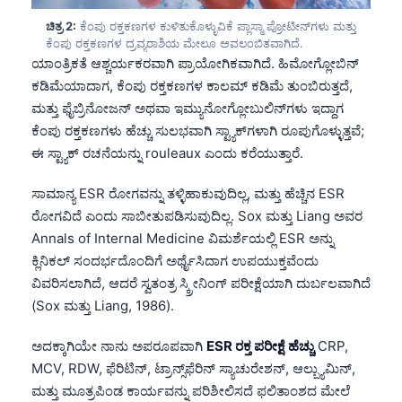
ಚಿತ್ರ 2:
ಕೆಂಪು ರಕ್ತಕಣಗಳ ಕುಳಿತುಕೊಳ್ಳುವಿಕೆ ಪ್ಲಾಸ್ಮಾ ಪ್ರೋಟೀನ್‌ಗಳು ಮತ್ತು
ಕೆಂಪು ರಕ್ತಕಣಗಳ ದ್ರವ್ಯರಾಶಿಯ ಮೇಲೂ ಅವಲಂಬಿತವಾಗಿದೆ.
ಯಾಂತ್ರಿಕತೆ ಆಶ್ಚರ್ಯಕರವಾಗಿ ಪ್ರಾಯೋಗಿಕವಾಗಿದೆ. ಹಿಮೋಗ್ಲೋಬಿನ್
ಕಡಿಮೆಯಾದಾಗ, ಕೆಂಪು ರಕ್ತಕಣಗಳ ಕಾಲಮ್ ಕಡಿಮೆ ತುಂಬಿರುತ್ತದೆ,
ಮತ್ತು ಫೈಬ್ರಿನೋಜನ್ ಅಥವಾ ಇಮ್ಯುನೋಗ್ಲೋಬುಲಿನ್‌ಗಳು ಇದ್ದಾಗ
ಕೆಂಪು ರಕ್ತಕಣಗಳು ಹೆಚ್ಚು ಸುಲಭವಾಗಿ ಸ್ಟ್ಯಾಕ್‌ಗಳಾಗಿ ರೂಪುಗೊಳ್ಳುತ್ತವೆ;
ಈ ಸ್ಟ್ಯಾಕ್ ರಚನೆಯನ್ನು rouleaux ಎಂದು ಕರೆಯುತ್ತಾರೆ.
ಸಾಮಾನ್ಯ ESR ರೋಗವನ್ನು ತಳ್ಳಿಹಾಕುವುದಿಲ್ಲ, ಮತ್ತು ಹೆಚ್ಚಿನ ESR
ರೋಗವಿದೆ ಎಂದು ಸಾಬೀತುಪಡಿಸುವುದಿಲ್ಲ. Sox ಮತ್ತು Liang ಅವರ
Annals of Internal Medicine ವಿಮರ್ಶೆಯಲ್ಲಿ ESR ಅನ್ನು
ಕ್ಲಿನಿಕಲ್ ಸಂದರ್ಭದೊಂದಿಗೆ ಅರ್ಥೈಸಿದಾಗ ಉಪಯುಕ್ತವೆಂದು
ವಿವರಿಸಲಾಗಿದೆ, ಆದರೆ ಸ್ವತಂತ್ರ ಸ್ಕ್ರೀನಿಂಗ್ ಪರೀಕ್ಷೆಯಾಗಿ ದುರ್ಬಲವಾಗಿದೆ
(Sox ಮತ್ತು Liang, 1986).
ಅದಕ್ಕಾಗಿಯೇ ನಾನು ಅಪರೂಪವಾಗಿ
ESR ರಕ್ತ ಪರೀಕ್ಷೆ ಹೆಚ್ಚು
CRP,
MCV, RDW, ಫೆರಿಟಿನ್, ಟ್ರಾನ್ಸ್‌ಫೆರಿನ್ ಸ್ಯಾಚುರೇಶನ್, ಆಲ್ಬ್ಯುಮಿನ್,
ಮತ್ತು ಮೂತ್ರಪಿಂಡ ಕಾರ್ಯವನ್ನು ಪರಿಶೀಲಿಸದೆ ಫಲಿತಾಂಶದ ಮೇಲೆ