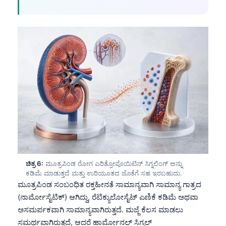
ಚಿತ್ರ 6:
ಮೂತ್ರಪಿಂಡ ರೋಗ ಎರಿತ್ರೋಪೊಯಿಟಿನ್ ಸಿಗ್ನಲಿಂಗ್ ಅನ್ನು
ಕಡಿಮೆ ಮಾಡುತ್ತದೆ ಮತ್ತು ಉರಿಯೂತದ ಜೊತೆಗೆ ಸಹ ಇರಬಹುದು.
ಮೂತ್ರಪಿಂಡ ಸಂಬಂಧಿತ ರಕ್ತಹೀನತೆ ಸಾಮಾನ್ಯವಾಗಿ ಸಾಮಾನ್ಯ ಗಾತ್ರದ
(ನಾರ್ಮೋಸೈಟಿಕ್) ಆಗಿದ್ದು, ರೆಟಿಕ್ಯುಲೋಸೈಟ್ ಎಣಿಕೆ ಕಡಿಮೆ ಅಥವಾ
Norsk bokmål
ಅಸಮರ್ಪಕವಾಗಿ ಸಾಮಾನ್ಯವಾಗಿರುತ್ತದೆ. ಮಜ್ಜೆ ಕೆಲಸ ಮಾಡಲು
Ślōnskŏ gŏdka
ಸಮರ್ಥವಾಗಿರುತ್ತದೆ, ಆದರೆ ಹಾರ್ಮೋನಲ್ ಸಿಗ್ನಲ್