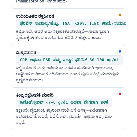
(malabsorption) ಆಗಿರಬಹುದು.
日本語
Eesti
ಉರಿಯೂತದ ರಕ್ತಹೀನತೆ
Azərbaycan dili
ಫೆರಿಟಿನ್ ಸಾಮಾನ್ಯ/ಹೆಚ್ಚು; TSAT <20%; TIBC ಕಡಿಮೆ/ಸಾಮಾನ್ಯ
ಕಬ್ಬಿಣ ಇದೆ, ಆದರೆ ಅದು ಸಿಕ್ಕಿಹಾಕಿಕೊಂಡಿರುತ್ತದೆ—ಸಾಮಾನ್ಯವಾಗಿ
Bosanski
ಸೈಟೋಕೈನ್‌ಗಳಿಂದ ಉಂಟಾಗುವ ಹೆಪ್ಸಿಡಿನ್ ಹೆಚ್ಚಳದ ಕಾರಣ.
Svenska
ಮಿಶ್ರ ಮಾದರಿ
Српски језик
CRP ಅಥವಾ ESR ಹೆಚ್ಚು ಇದ್ದಾಗ ಫೆರಿಟಿನ್ 30-100 ng/mL
Íslenska
ಕಬ್ಬಿಣ ಕೊರತೆ ಮತ್ತು ಉರಿಯೂತ ಎರಡೂ ಜೊತೆಯಾಗಿ ಇರಬಹುದು,
Հայերեն
ಆದ್ದರಿಂದ ಉರಿಯೂತ ಕಡಿಮೆಯಾದ ನಂತರ ಪುನಃ ಪರೀಕ್ಷೆ ಮಾಡುವುದು
ಸ್ಪಷ್ಟಪಡಿಸಬಹುದು.
Bahasa Indonesia
हिन्दी
ತೀವ್ರ ರಕ್ತಹೀನತೆ ಮಾದರಿ
ಹಿಮೋಗ್ಲೋಬಿನ್ <7-8 g/dL ಅಥವಾ ವೇಗವಾಗಿ ಇಳಿಕೆ
Nederlands
ತಕ್ಷಣವೇ ವೈದ್ಯಕೀಯ ತಜ್ಞರಿಂದ ಪರಿಶೀಲನೆ ಅಗತ್ಯ—ವಿಶೇಷವಾಗಿ
Dansk
ಉಸಿರಾಟದ ತೊಂದರೆ, ಎದೆನೋವು, ಮೂರ್ಚೆ, ಅಥವಾ ಕಪ್ಪು ಮಲ
ಇದ್ದರೆ.
Български
فارسی