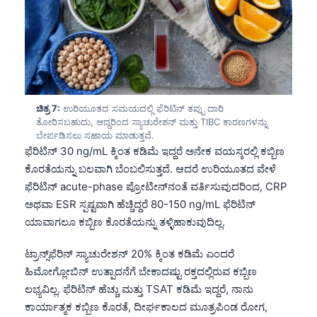
Català
O‘zbekcha
Українська
አማርኛ
Kiswahili
ಚಿತ್ರ 7:
ಉರಿಯೂತದ ಸಮಯದಲ್ಲಿ ಫೆರಿಟಿನ್ ತಪ್ಪು ದಾರಿ
ತೋರಿಸಬಹುದು, ಆದ್ದರಿಂದ ಸ್ಯಾಚುರೇಶನ್ ಮತ್ತು TIBC ಕಾರಣಗಳನ್ನು
ភាសាខ្មែរ
ಬೇರ್ಪಡಿಸಲು ಸಹಾಯ ಮಾಡುತ್ತವೆ.
ಫೆರಿಟಿನ್ 30 ng/mL ಕ್ಕಿಂತ ಕಡಿಮೆ ಇದ್ದರೆ ಅನೇಕ ವಯಸ್ಕರಲ್ಲಿ ಕಬ್ಬಿಣ
ဗမာစာ
ಕೊರತೆಯನ್ನು ಬಲವಾಗಿ ಬೆಂಬಲಿಸುತ್ತದೆ. ಆದರೆ ಉರಿಯೂತದ ವೇಳೆ
ไทย
ಫೆರಿಟಿನ್ acute-phase ಪ್ರೋಟೀನ್‌ನಂತೆ ವರ್ತಿಸುವುದರಿಂದ, CRP
Tagalog
ಅಥವಾ ESR ಸ್ಪಷ್ಟವಾಗಿ ಹೆಚ್ಚಿದ್ದರೆ 80-150 ng/mL ಫೆರಿಟಿನ್
Tiếng Việt
ಯಾವಾಗಲೂ ಕಬ್ಬಿಣ ಕೊರತೆಯನ್ನು ತಳ್ಳಿಹಾಕುವುದಿಲ್ಲ.
Bahasa Melayu
ಟ್ರಾನ್ಸ್‌ಫೆರಿನ್ ಸ್ಯಾಚುರೇಶನ್ 20% ಕ್ಕಿಂತ ಕಡಿಮೆ ಎಂದರೆ
മലയാളം
ಹಿಮೋಗ್ಲೋಬಿನ್ ಉತ್ಪಾದನೆಗೆ ಬೇಕಾದಷ್ಟು ರಕ್ತದಲ್ಲಿರುವ ಕಬ್ಬಿಣ
ಲಭ್ಯವಿಲ್ಲ. ಫೆರಿಟಿನ್ ಹೆಚ್ಚು ಮತ್ತು TSAT ಕಡಿಮೆ ಇದ್ದರೆ, ನಾನು
ગુજરાતી
ಕಾರ್ಯಾತ್ಮಕ ಕಬ್ಬಿಣ ಕೊರತೆ, ದೀರ್ಘಕಾಲದ ಮೂತ್ರಪಿಂಡ ರೋಗ,
தமிழ்