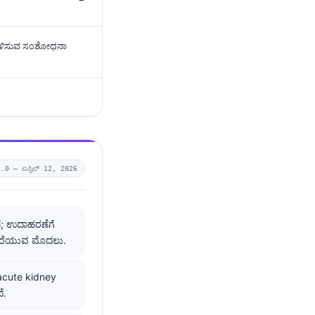
ತಗೊಳಿಸುವ ಸಂಶೋಧನಾ
1.0 —
ಏಪ್ರಿಲ್ 12, 2026
ಣೆ; ಉದಾಹರಣೆಗೆ
 ಕರೆಯುವ ಮೊದಲು.
acute kidney
ೆ.