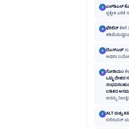
ಎಲ್‌ಡಿಎಲ್ ಕೊಲೆ
తెలుగు
ಪ್ರತ್ಯೇಕ ಏರಿಕೆ
मराठी
اردو
ಫೆರಿಟಿನ್
ಕೆಳಗೆ
ಕಡಿಮೆಯಿದ್ದರ
বাংলা
Shqip
ಟಿಎಸ್ಎಚ್
ಸು
Magyar
ಅಥವಾ ಬಯೋಟಿನ
Slovenščina
ಸೋಡಿಯಂ
ಕೆ
한국어
ಒಟ್ಟು ದೇಹದ ಸ
Polski
ಸಂಭವಿಸಬಹುದು.
ಬಡಿತದ ಅಸಮತ
Lietuvių kalba
ಅದನ್ನು ನಿರ್ಲಕ್
Русский
ქართული
ALT ಮತ್ತು A
ಬಿಲಿರುಬಿನ್ ಯ
Čeština