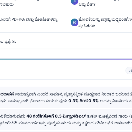
ಿಸಬಹುದು
ಎಷ್ಟು ಬೇಗ?
ಂದಿಗೆ PDFಗಳು ಮತ್ತು ಫೋಟೋಗಳನ್ನು
ಹೋಲಿಕೆಯನ್ನು ಇನ್ನಷ್ಟು ಬುದ್ಧಿವಂ
ಪ್ರಕಟಣೆಗಳು
 ಪ್ರಶ್ನೆಗಳು
v
ಬದಲಾವಣೆ
ಸಾಮಾನ್ಯವಾಗಿ ಎಂದರೆ ಸಾಮಾನ್ಯ ವ್ಯತ್ಯಾಸಕ್ಕಿಂತ ದೊಡ್ಡದಾದ ನಿರಂತರ ಬದಲಾವ
ನಾನು ಸಾಮಾನ್ಯವಾಗಿ ನೋಡಲು ಬಯಸುವುದು
0.3% ರಿಂದ 0.5%
ಅದನ್ನು ನಿಜವೆಂದು
ರಿಕೆಯಾಗುವುದು
48 ಗಂಟೆಗಳೊಳಗೆ 0.3 ಮಿಗ್ರಾಂ/ಡಿಎಲ್
ತುರ್ತು ಮೂತ್ರಪಿಂಡ ಗಾಯ (
ಲ್ಯಾಬೊರೇಟರಿ ಮಾನದಂಡಗಳನ್ನು ಪೂರೈಸಬಹುದು ಮತ್ತು ತಕ್ಷಣದ ಪರಿಶೀಲನೆಗೆ ಅರ್ಹವಾಗಿದ