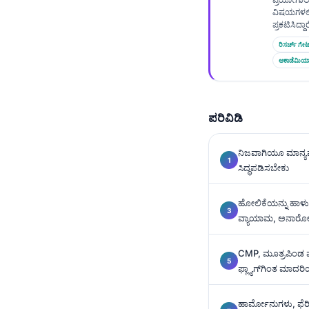
Gàidhlig
ವಿಷಯಗಳಲ್ಲ
Euskara
ಪ್ರಕಟಿಸಿದ್ದಾರ
Македонски јазик
ರಿಸರ್ಚ್ ಗೇಟ
ಅಕಾಡೆಮಿಯ
Latviešu valoda
Galego
অসমীয়া
ಪರಿವಿಡಿ
සිංහල
ನಿಜವಾಗಿಯೂ ಮಾನ್ಯವಾ
سنڌي
ಸಿದ್ಧಪಡಿಸಬೇಕು
پښتو
ಹೋಲಿಕೆಯನ್ನು ಹ
ವ್ಯಾಯಾಮ, ಅನಾರೋಗ್
Slovenčina
Hrvatski
CMP, ಮೂತ್ರಪಿಂಡ ಮತ
ಫ್ಲ್ಯಾಗ್‌ಗಿಂತ ಮಾದರಿ
Suomi
Қазақ тілі
ಹಾರ್ಮೋನುಗಳು, ಫೆರ