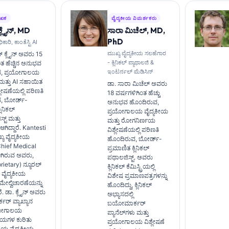
ೇಖಕ
ವೈದ್ಯಕೀಯ ವಿಮರ್ಶಕರು
್ಲೈನ್, MD
ಸಾರಾ ಮಿಚೆಲ್, MD,
PhD
ಿಕಾರಿ, ಕಾಂತೆಸ್ಟಿ AI
ಮುಖ್ಯ ವೈದ್ಯಕೀಯ ಸಲಹೆಗಾರ
 ಕ್ಲೈನ್ ಅವರು 15
- ಕ್ಲಿನಿಕಲ್ ಪ್ಯಾಥಾಲಜಿ &
ಂತ ಹೆಚ್ಚಿನ ಅನುಭವ
ಇಂಟರ್ನಲ್ ಮೆಡಿಸಿನ್
ವ, ಪ್ರಯೋಗಾಲಯ
ಮತ್ತು AI ಸಹಾಯಿತ
ಡಾ. ಸಾರಾ ಮಿಚೆಲ್ ಅವರು
ಿಶ್ಲೇಷಣೆಯಲ್ಲಿ ಪರಿಣತಿ
18 ವರ್ಷಗಳಿಗಿಂತ ಹೆಚ್ಚು
, ಬೋರ್ಡ್-
ಅನುಭವ ಹೊಂದಿರುವ,
ಲಿನಿಕಲ್
ಪ್ರಯೋಗಾಲಯ ವೈದ್ಯಕೀಯ
ಟ್ ಮತ್ತು
ಮತ್ತು ರೋಗನಿರ್ಣಯ
 ಆಗಿದ್ದಾರೆ. Kantesti
ವಿಶ್ಲೇಷಣೆಯಲ್ಲಿ ಪರಿಣತಿ
ುಖ್ಯ ವೈದ್ಯಕೀಯ
ಹೊಂದಿರುವ, ಬೋರ್ಡ್-
Chief Medical
ಪ್ರಮಾಣಿತ ಕ್ಲಿನಿಕಲ್
ಆಗಿರುವ ಅವರು,
ಪಥಾಲಜಿಸ್ಟ್. ಅವರು
prietary) ನ್ಯೂರಲ್
ಕ್ಲಿನಿಕಲ್ ಕೆಮಿಸ್ಟ್ರಿಯಲ್ಲಿ
‌ನ ವೈದ್ಯಕೀಯ
ವಿಶೇಷ ಪ್ರಮಾಣಪತ್ರಗಳನ್ನು
ೇಲ್ವಿಚಾರಣೆಯನ್ನು
ಹೊಂದಿದ್ದು, ಕ್ಲಿನಿಕಲ್
ರೆ. ಡಾ. ಕ್ಲೈನ್ ಅವರು
ಅಭ್ಯಾಸದಲ್ಲಿ
್ ವ್ಯಾಖ್ಯಾನ
ಬಯೋಮಾರ್ಕರ್
ರಯೋಗಾಲಯ
ಪ್ಯಾನೆಲ್‌ಗಳು ಮತ್ತು
ಯಗಳ ಕುರಿತು
ಪ್ರಯೋಗಾಲಯ ವಿಶ್ಲೇಷಣೆ
ಯ ವೈದ್ಯಕೀಯ