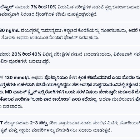
ಸ್ಟ್ರಾಲ್
ಸುಮಾರು
7% ರಿಂದ 10%
ನಿಯಮಿತ ಪರೀಕ್ಷೆಗಳ ನಡುವೆ ಸ್ವಲ್ಪ ಬದಲಾಗಬಹುದು; 
 ಸಾಮಾನ್ಯವಾಗಿ ನಿರಂತರ ಟ್ರೆಂಡ್‌ಗಿಂತ ಕಡಿಮೆ ಮಹತ್ವದ್ದಾಗಿರುತ್ತದೆ.
30 ng/mL
ವಯಸ್ಕರಲ್ಲಿ ಸಾಮಾನ್ಯವಾಗಿ ಕಬ್ಬಿಣದ ಕೊರತೆಯನ್ನು ಸೂಚಿಸಬಹುದು, ಆದರೆ 
ೂ ಸೋಂಕು ಅಥವಾ ಉರಿಯೂತದೊಂದಿಗೆ ಫೆರಿಟಿನ್ ಏರಬಹುದು.
ಮಾರು
20% ರಿಂದ 40%
ವಿಭಿನ್ನ ಪರೀಕ್ಷೆಗಳ ನಡುವೆ ಬದಲಾಗಬಹುದು, ವಿಶೇಷವಾಗಿ 
್ ಪೂರಕಗಳು ಬದಲಾಗಿದ್ದರೆ.
ಳಗೆ
130 mmol/L
ಅಥವಾ
ಪೊಟ್ಯಾಸಿಯಂ
ಕೆಳಗೆ
ಕ್ಕಿಂತ ಕಡಿಮೆಯಾಗಿದೆ ಎಂಬ ಮೊದಲ ಸ
ಂಗ್ರಹಗಳು ಬಹಳವಾಗಿ ಕಡಿಮೆಯಾಗಿಲ್ಲದಿದ್ದರೂ ಸಹ ಅವಧಿಕ ಪಾರ್ಶ್ವವಾಯುವಿನಲ್ಲಿ ತಕ್ಷಣದ 
 MD ಥಾಮಸ್ ಕ್ಲೈನ್ ಇಲ್ಲಿ ರೋಗಿಗಳಿಗೆ ಒಂದು ಸರಳ ವಿಷಯ ಹೇಳುತ್ತಾರೆ: ದುರ್ಬಲತೆ 
ೋಲನ ಎಂದಿಗೂ “ಒಂದು ವಾರ ಕಾಯೋಣ” ಎಂಬ ಕಥೆಯಲ್ಲ.
ಅಥವಾ ಮೇಲಿರುವಾಗ
ಪ
ಷಿಸಿ ಬಿಡಬಾರದು.
ST
ಹೆಚ್ಚಾಗಬಹುದು
2-3 ಪಟ್ಟು
ಕಠಿಣ ವ್ಯಾಯಾಮದ ನಂತರ ಮೇಲಿನ ಮಿತಿಗೆ; ಜೋಡಿಯಾ
ಕೃತ್ ಮತ್ತು ಸ್ನಾಯು ಮಾದರಿಗಳನ್ನು ಬೇರ್ಪಡಿಸಲು ಸಹಾಯ ಮಾಡುತ್ತವೆ.