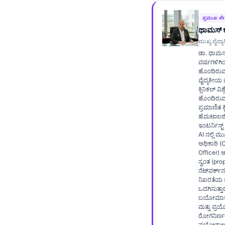
Frysk
ಪ್ರಮುಖ ಲ
Esperanto
ಥಾಮಸ್ ಕ
ಮುಖ್ಯ ವೈದ್ಯಾಧ
Беларуская мова
ಡಾ. ಥಾಮಸ್
Татар теле
ವರ್ಷಗಳಿಗಿ
ಹೊಂದಿರು
Кыргызча
ವೈದ್ಯಕೀಯ 
ಕ್ಲಿನಿಕಲ್ ವ
ئۇيغۇرچە
ಹೊಂದಿರುವ
ಪ್ರಮಾಣಿತ ಕ್
Cebuano
ಹೆಮಟಾಲಜಿಸ್
ಇಂಟರ್ನಿಸ್ಟ್
Basa Jawa
AI ನಲ್ಲಿ ಮ
ພາສາລາວ
ಅಧಿಕಾರಿ (
Officer) 
Монгол
ಸ್ವಂತ (pro
ನೆಟ್‌ವರ್ಕ್
Afrikaans
ನಿಖರತೆಯ ಮ
ಒದಗಿಸುತ್ತಾ
العربية المغربية
ಬಯೋಮಾರ್ಕರ
ಮತ್ತು ಪ್
Occitan
ರೋಗನಿರ್ಣ
ಪ್ರಯೋಗಾಲ