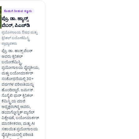
ಕೊಡುಗೆ ನೀಡುವ ತಜ್ಞರು
ಪ್ರೊ. ಡಾ. ಹ್ಯಾನ್ಸ್
ವೆಬರ್, ಪಿಎಚ್‌ಡಿ
ಪ್ರಯೋಗಾಲಯ ಔಷಧ ಮತ್ತು
ಕ್ಲಿನಿಕಲ್ ಬಯೋಕೆಮಿಸ್ಟ್ರಿ
ಪ್ರಾಧ್ಯಾಪಕರು
ಪ್ರೊ. ಡಾ. ಹಾನ್ಸ್ ವೆಬರ್
ಅವರು ಕ್ಲಿನಿಕಲ್
ಬಯೋಕೆಮಿಸ್ಟ್ರಿ,
ಪ್ರಯೋಗಾಲಯ ವೈದ್ಯಕೀಯ,
ಮತ್ತು ಬಯೋಮಾರ್ಕರ್
ಸಂಶೋಧನೆಯಲ್ಲಿ 30+
ವರ್ಷಗಳ ಪರಿಣತಿಯನ್ನು
ಹೊಂದಿದ್ದಾರೆ. ಜರ್ಮನ್
ಸೊಸೈಟಿ ಫಾರ್ ಕ್ಲಿನಿಕಲ್
ಕೆಮಿಸ್ಟ್ರಿಯ ಮಾಜಿ
ಅಧ್ಯಕ್ಷರಾಗಿದ್ದ ಅವರು,
ಡಯಾಗ್ನೋಸ್ಟಿಕ್ ಪ್ಯಾನೆಲ್
ವಿಶ್ಲೇಷಣೆ, ಬಯೋಮಾರ್ಕರ್
ಮಾನಕೀಕರಣ, ಮತ್ತು AI
ಸಹಾಯಿತ ಪ್ರಯೋಗಾಲಯ
ವೈದ್ಯಕೀಯದಲ್ಲಿ ಪರಿಣತಿ