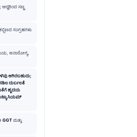
ಆದ್ದರಿಂದ ಸಣ್ಣ
ಕಬ್ಬಿಣದ ಸಂಗ್ರಹಗಳು
ಸಮಯ, ಅನಾರೋಗ್ಯ,
ುಳಿವು ಆಗಿರಬಹುದು;
ಸಡಿಲ ದುರ್ಬಲತೆ
ಜೊತೆಗೆ ಹೃದಯ
ೊಟ್ಯಾಸಿಯಮ್
ಗಿ
GGT
ಮತ್ತು