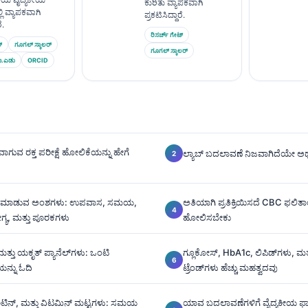
ಕುರಿತು ವ್ಯಾಪಕವಾಗಿ
ಿ ವ್ಯಾಪಕವಾಗಿ
ಪ್ರಕಟಿಸಿದ್ದಾರೆ.
ೆ.
ರಿಸರ್ಚ್ ಗೇಟ್
್
ಗೂಗಲ್ ಸ್ಕಾಲರ್
ಗೂಗಲ್ ಸ್ಕಾಲರ್
ಾ.ಎಡು
ORCID
ಗುವ ರಕ್ತ ಪರೀಕ್ಷೆ ಹೋಲಿಕೆಯನ್ನು ಹೇಗೆ
ಲ್ಯಾಬ್ ಬದಲಾವಣೆ ನಿಜವಾಗಿದೆಯೇ ಅ
ಾಳುಮಾಡುವ ಅಂಶಗಳು: ಉಪವಾಸ, ಸಮಯ,
ಅತಿಯಾಗಿ ಪ್ರತಿಕ್ರಿಯಿಸದೆ CBC ಫಲಿತಾ
ಯ, ಮತ್ತು ಪೂರಕಗಳು
ಹೋಲಿಸಬೇಕು
್ತು ಯಕೃತ್ ಪ್ಯಾನೆಲ್‌ಗಳು: ಒಂಟಿ
ಗ್ಲೂಕೋಸ್, HbA1c, ಲಿಪಿಡ್‌ಗಳು, ಮ
ಯನ್ನು ಓದಿ
ಟ್ರೆಂಡ್‌ಗಳು ಹೆಚ್ಚು ಮಹತ್ವದವು
ಿಟಿನ್, ಮತ್ತು ವಿಟಮಿನ್ ಮಟ್ಟಗಳು: ಸಮಯ
ಯಾವ ಬದಲಾವಣೆಗಳಿಗೆ ವೈದ್ಯಕೀಯ ಫ