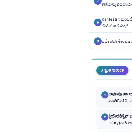
ಕಥೆಯನ್ನು ಬದಲಾಯ
Català
O‘zbekcha
Kantesti ಸಮಯದೊ
Українська
ಹೇಗೆ ಹೋಲಿಸುತ್ತದೆ
አማርኛ
ಪದೇ ಪದೇ ಕೇಳಲಾಗುವ
Kiswahili
ភាសាខ្មែរ
ဗမာစာ
⚡ ತ್ವರಿತ ಸಾರಾಂಶ
ไทย
Tagalog
Tiếng Việt
ಅರ್ಥಪೂರ್ಣ 
ಎಚ್‌ಬಿಎ1ಸಿ
, 
Bahasa Melayu
മലയാളം
ಕ್ರಿಯೇಟಿನೈನ್
ಏ
ગુજરાતી
injury)ಗಾಗಿ 
தமிழ்