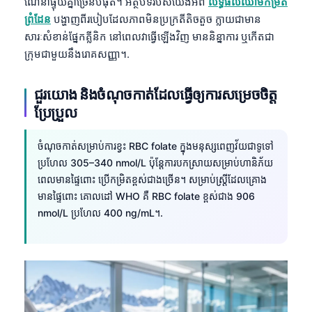
ណែនាំផ្ទុយគ្នាច្រើនបំផុត។ អត្ថបទរបស់យើងអំពី
លទ្ធផលឈាមកម្រិត
ព្រំដែន
បង្ហាញពីរបៀបដែលភាពមិនប្រក្រតីតិចតួច ក្លាយជាមាន
សារៈសំខាន់ផ្នែកគ្លីនិក នៅពេលវាធ្វើឡើងវិញ មាននិន្នាការ ឬកើតជា
ក្រុមជាមួយនឹងរោគសញ្ញា។.
ជួរយោង និងចំណុចកាត់ដែលធ្វើឲ្យការសម្រេចចិត្ត
ប្រែប្រួល
ចំណុចកាត់សម្រាប់ការខ្វះ RBC folate ក្នុងមនុស្សពេញវ័យជាទូទៅ
ប្រហែល 305–340 nmol/L ប៉ុន្តែការបកស្រាយសម្រាប់ហានិភ័យ
ពេលមានផ្ទៃពោះ ប្រើកម្រិតខ្ពស់ជាងច្រើន។ សម្រាប់ស្ត្រីដែលគ្រោង
មានផ្ទៃពោះ គោលដៅ WHO គឺ RBC folate ខ្ពស់ជាង 906
nmol/L ប្រហែល 400 ng/mL។.