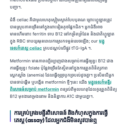
Català
បញ្ជា។.
O‘zbekcha
ជំងឺ celiac គឺជាមូលហេតុស្ងៀមស្ងាត់បែបបុរាណ ព្រោះហ្វូឡាតត្រូវ
Українська
បានស្រូបភាគច្រើននៅក្នុងពោះវៀនតូចផ្នែកជិត។ អ្នកជំងឺអាច
አማርኛ
មានហើមពោះ ferritin ទាប B12 នៅកម្រិតព្រំដែន និងជាតិហ្វូឡាត
ក្នុង RBC ទាបយូរមុនពេលការស្រកទម្ងន់លេចឡើង; our
មគ្គុ
Kiswahili
ទេសក៍តេស្ត celiac
គ្របដណ្តប់លើផ្លូវ tTG-IgA ។.
ဗမာစာ
ไทย
Metformin មានភាពល្បីល្បាញជាងសម្រាប់ការធ្វើឲ្យខ្វះ B12 ជាង
ការធ្វើឲ្យខ្វះ folate ប៉ុន្តែវាច្រើនតែស្ថិតនៅក្នុងការត្រួតពិនិត្យភាព
Tagalog
ស្លេកស្លាំង (anemia) ដែលធ្វើឲ្យច្របូកច្របល់ដូចគ្នា។ ប្រសិនបើអ្នក
Tiếng Việt
បានចាប់ផ្តើម ឬបង្កើន metformin ថ្មីៗនេះ យើង
មគ្គុទេសក៍មន្ទីរ
Bahasa Melayu
ពិសោធន៍សម្រាប់ metformin
ពន្យល់ពីមូលហេតុដែលគួរត្រួតពិនិត្យ
B12 មុខងារតម្រងនោម និងនិន្នាការ A1C ជាមួយគ្នា។.
മലയാളം
ಕನ್ನಡ
ការគ្រប់គ្រងមន្ទីរពិសោធន៍ និងកំហុសក្នុងការធ្វើ
ગુજરાતી
តេស្ត (assay) ដែលអ្នកជំងឺមិនសូវបានឮ
தமிழ்