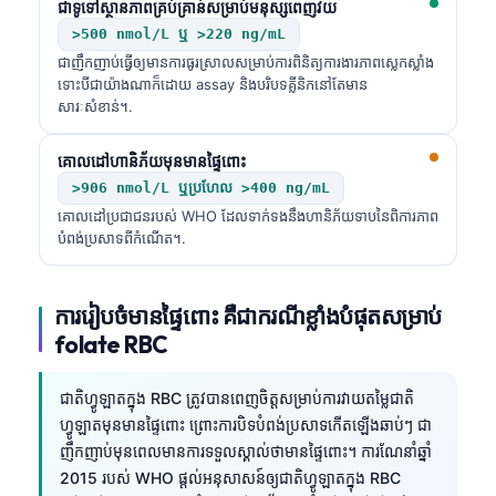
ជាទូទៅស្ថានភាពគ្រប់គ្រាន់សម្រាប់មនុស្សពេញវ័យ
>500 nmol/L ឬ >220 ng/mL
ជាញឹកញាប់ធ្វើឲ្យមានការធូរស្រាលសម្រាប់ការពិនិត្យការងារភាពស្លេកស្លាំង
ទោះបីជាយ៉ាងណាក៏ដោយ assay និងបរិបទគ្លីនិកនៅតែមាន
សារៈសំខាន់។.
គោលដៅហានិភ័យមុនមានផ្ទៃពោះ
>906 nmol/L ឬប្រហែល >400 ng/mL
គោលដៅប្រជាជនរបស់ WHO ដែលទាក់ទងនឹងហានិភ័យទាបនៃពិការភាព
បំពង់ប្រសាទពីកំណើត។.
ការរៀបចំមានផ្ទៃពោះ គឺជាករណីខ្លាំងបំផុតសម្រាប់
folate RBC
ជាតិហ្វូឡាតក្នុង RBC ត្រូវបានពេញចិត្តសម្រាប់ការវាយតម្លៃជាតិ
ហ្វូឡាតមុនមានផ្ទៃពោះ ព្រោះការបិទបំពង់ប្រសាទកើតឡើងឆាប់ៗ ជា
ញឹកញាប់មុនពេលមានការទទួលស្គាល់ថាមានផ្ទៃពោះ។ ការណែនាំឆ្នាំ
2015 របស់ WHO ផ្តល់អនុសាសន៍ឲ្យជាតិហ្វូឡាតក្នុង RBC