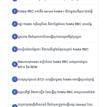
Folate RBC ទល់នឹង serum folate៖ តើលទ្ធផលនីមួយៗវាស់អ្វី
កង្វះ folate កម្រិតព្រំដែន គឺជាកន្លែងដែល folate RBC មានតម្លៃ
ជួរយោង និងចំណុចកាត់ដែលធ្វើឲ្យការសម្រេចចិត្តប្រែប្រួល
ការរៀបចំមានផ្ទៃពោះ គឺជាករណីខ្លាំងបំផុតសម្រាប់ folate RBC
Macrocytosis៖ របៀបដែល folate RBC សមស្របជាមួយ
MCV និង RDW
ភាពច្របូកច្របល់ B12៖ ហេតុអ្វីលទ្ធផល folate អាចធ្វើឲ្យយល់ច្រឡំ
តម្រុយពីថ្នាំ និងពោះវៀន ដែលធ្វើឲ្យ folate RBC មានប្រយោជន៍ជាង
ការគ្រប់គ្រងមន្ទីរពិសោធន៍ និងកំហុសក្នុងការធ្វើតេស្ត (assay) ដែល