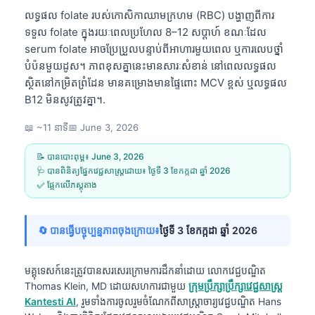
លទ្ធផល folate របស់កោសិកាឈាមក្រហម (RBC) បង្ហាញពីការ
ទទួល folate ក្នុងរយៈពេលប្រហែល 8–12 សប្តាហ៍ ខណៈដែល
serum folate អាចប្រែប្រួលបន្ទាប់ពីអាហារមួយពេល ឬការលេបថ្នាំ
បំប៉នមួយដូស។ ភាពខុសគ្នានេះមានសារៈសំខាន់ នៅពេលលទ្ធផល
ស្ថិតនៅកម្រិតព្រំដែន មានគម្រោងមានផ្ទៃពោះ MCV ខ្ពស់ ឬលទ្ធផល
B12 មិនសូវត្រូវគ្នា។.
📖 ~11 នាទី
📅
June 3, 2026
📝 បានបោះពុម្ព៖
June 3, 2026
🩺 បានពិនិត្យផ្នែកវេជ្ជសាស្ត្រដោយ៖
ថ្ងៃទី 3 ខែកក្កដា ឆ្នាំ 2026
✅ ផ្អែកលើភស្តុតាង
🔄 បានធ្វើបច្ចុប្បន្នភាពចុងក្រោយ៖
ថ្ងៃទី 3 ខែកក្កដា ឆ្នាំ 2026
មគ្គុទេសក៍នេះត្រូវបានសរសេរក្រោមការដឹកនាំដោយ
លោកវេជ្ជបណ្ឌិត
Thomas Klein, MD
ដោយសហការជាមួយ
ក្រុមប្រឹក្សាប្រឹក្សាវេជ្ជសាស្ត្រ
Kantesti AI
, រួមទាំងការចូលរួមចំណែកពីសាស្ត្រាចារ្យវេជ្ជបណ្ឌិត Hans