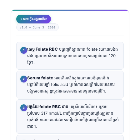
⚡ សេចក្តីសង្ខេបរហ័ស
v1.0 —
June 3, 2026
តេស្ត Folate RBC
បង្ហាញពីស្ថានភាព folate រយៈពេលវែង
ជាង ព្រោះកោសិកាឈាមក្រហមមានអាយុកាលប្រហែល 120
ថ្ងៃ។.
Serum folate
អាចកើនឡើងក្នុងរយៈពេលប៉ុន្មានម៉ោង
បន្ទាប់ពីលេបថ្នាំ folic acid ឬអាហារពេលព្រឹកដែលមានការ
បន្ថែមសារធាតុ ដូច្នេះវាអាចខកខានការទទួលទាបរ៉ាំរ៉ៃ។.
អត្ថន័យ folate RBC ទាប
អាស្រ័យលើបរិបទ៖ ក្រោម
ប្រហែល 317 nmol/L ជាញឹកញាប់បង្ហាញថាឃ្លាំងត្រូវបាន
បាត់បង់ ខណៈពេលដែលការរៀបចំមានផ្ទៃពោះប្រើគោលដៅខ្ពស់
ជាង។.