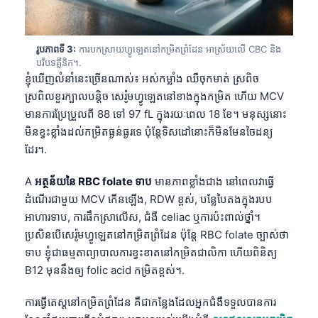
រូបភាពទី 3:
ការបកស្រាយហ្វូឡេតនៅកម្រិតព្រំដែន អាស្រ័យលើ CBC និង
បរិបទគ្លីនិក។.
ខ្ញុំឃើញលំនាំនេះច្រើនណាស់៖ អស់កម្លាំង ឈឺចុកមាត់ ស្រពិច
ស្រពិលខួរក្បាលបន្តិច សេរ៉ូមហ្វូឡេតនៅខាងក្នុងកម្រិត ហើយ MCV
មានការប្រែប្រួលពី 88 ទៅ 97 fL ក្នុងរយៈពេល 18 ខែ។ មនុស្សនោះ
មិនខ្វះខ្លាំងដល់កម្រិតធ្ងន់ធ្ងរទេ ប៉ុន្តែទិសដៅនោះក៏មិនមែនចៃដន្យ
ដែរ។.
A
អត្ថន័យនៃ RBC folate ទាប
មានភាពខ្លាំងជាង នៅពេលវាធ្វើ
ដំណើរជាមួយ MCV កើនឡើង, RDW ខ្ពស់, បន្លែបៃតងក្នុងរបប
អាហារទាប, ការផឹកស្រាលើស, ជំងឺ celiac ឬការប៉ះពាល់ថ្នាំ។
ប្រសិនបើសេរ៉ូមហ្វូឡេតនៅកម្រិតព្រំដែន ប៉ុន្តែ RBC folate ច្បាស់ថា
ទាប ខ្ញុំជាធម្មតាព្យាបាលការខ្វះខាតនៅកម្រិតជាលិកា ហើយពិនិត្យ
B12 មុននឹងឲ្យ folic acid កម្រិតខ្ពស់។.
ការធ្វើតេស្តនៅកម្រិតព្រំដែន គឺជាកន្លែងដែលអ្នកជំងឺទទួលបានការ