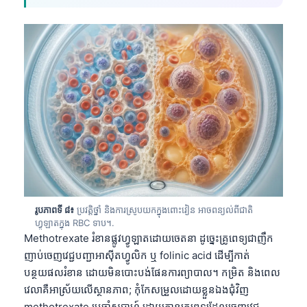
Gàidhlig
Euskara
Македонски јазик
Latviešu valoda
Galego
অসমীয়া
සිංහල
سنڌي
پښتو
រូបភាពទី ៨៖
ប្រវត្តិថ្នាំ និងការស្រូបយកក្នុងពោះវៀន អាចពន្យល់ពីជាតិ
ហ្វូឡាតក្នុង RBC ទាប។.
Slovenčina
Methotrexate រំខានផ្លូវហ្វូឡាតដោយចេតនា ដូច្នេះគ្រូពេទ្យជាញឹក
Hrvatski
ញាប់ចេញវេជ្ជបញ្ជាអាស៊ីតហ្វូលិក ឬ folinic acid ដើម្បីកាត់
បន្ថយផលរំខាន ដោយមិនបោះបង់ផែនការព្យាបាល។ កម្រិត និងពេល
Suomi
វេលាគឺអាស្រ័យលើស្ថានភាព; កុំកែសម្រួលដោយខ្លួនឯងជុំវិញ
Қазақ тілі
methotrexate ប្រចាំសប្តាហ៍ ដោយគ្មានគ្រូពេទ្យដែលចេញវេជ្ជ