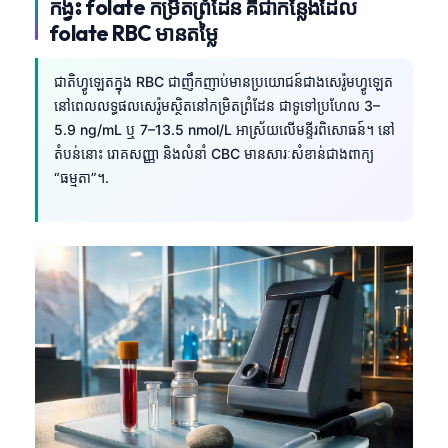
កង្វះ folate កម្រិតព្រំដែន គឺជាកន្លែងដែល
folate RBC មានតម្លៃ
ជាតិហ្វូឡេតក្នុង RBC ជាញឹកញាប់មានប្រយោជន៍ជាងសេរ៉ូមហ្វូឡេត
នៅពេលលទ្ធផលសេរ៉ូមស្ថិតនៅកម្រិតព្រំដែន ជាទូទៅប្រហែល 3–
5.9 ng/mL ឬ 7–13.5 nmol/L អាស្រ័យលើមន្ទីរពិសោធន៍។ នៅ
តំបន់នោះ រោគសញ្ញា និងលំនាំ CBC មានសារៈសំខាន់ជាងពាក្យ
“ធម្មតា”។.