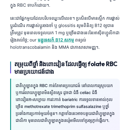
ក្នុង RBC ទាបក៏ដោយ។.
Frysk
Esperanto
នេះជាផ្នែកមួយដែលបរិបទឈ្នះលើលេខ។ ប្រសិនបើមានស្ពឹក ការផ្លាស់
Беларуская мова
ប្តូរដំណើរ ការផ្លាស់ប្តូរចងចាំ ឬ glossitis សូមពិនិត្យ B12 ឲ្យបាន
ត្រឹមត្រូវ មុនពេលទទួលយក 1 mg ឬច្រើនជាងនេះនៃអាស៊ីតហ្វូលិកជា
Татар теле
រៀងរាល់ថ្ងៃ; our
មគ្គុទេសក៍ B12 សកម្ម
ពន្យល់
Кыргызча
holotranscobalamin និង MMA ជាភាសាសាមញ្ញ។.
ئۇيغۇرچە
តម្រុយពីថ្នាំ និងពោះវៀន ដែលធ្វើឲ្យ folate RBC
Cebuano
មានប្រយោជន៍ជាង
Basa Jawa
ພາສາລາວ
ជាតិហ្វូឡាតក្នុង RBC កាន់តែមានប្រយោជន៍ នៅពេលការស្រូបយក
Монгол
ឬការរំលាយហ្វូឡាតមិនស្ថិតស្ថេរ ដូចជា ជំងឺ celiac ជំងឺ
ពោះវៀនអักសប្បាយ ការវះកាត់ bariatric ការទទួលទានអាល់កុល
Afrikaans
ច្រើន methotrexate trimethoprim sulfasalazine ឬថ្នាំ
العربية المغربية
ប្រឆាំងការប្រកាច់មួយចំនួន។ កត្តាទាំងនេះអាចបន្ថយជាតិហ្វូឡាតក្នុង
ជាលិកា មុនពេលជាតិហ្វូឡាតក្នុងសេរ៉ូមមើលទៅគួរឲ្យភ្ញាក់ផ្អើល។.
Occitan