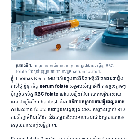
រូបភាពទី 1:
អាយុកាលកោសិកាឈាមក្រហមយូរជាងនេះ ធ្វើឲ្យ RBC
folate មិនសូវប្រែប្រួលតាមអាហារដូច serum folate។.
ខ្ញុំ Thomas Klein, MD ហើយក្នុងការពិនិត្យមន្ទីរពិសោធន៍ជារៀង
រាល់ថ្ងៃ ខ្ញុំទុកចិត្ត
serum folate
សម្រាប់សំណួរអំពីការទទួលភ្លាមៗ
ប៉ុន្តែខ្ញុំទុកចិត្ត
RBC folate
នៅពេលរឿងរ៉ាវបានកើតឡើងអស់រយៈ
ពេលជាច្រើនខែ។ Kantesti គឺជា
វេទិកាបកស្រាយការធ្វើតេស្តឈាម
AI
ដែលអាន folate រួមជាមួយសន្ទស្សន៍ CBC សញ្ញាសម្គាល់ B12
ការសិក្សាអំពីជាតិដែក និងតម្រុយពីរបបអាហារ ជាជាងព្យាបាលលេខ
តែមួយជាសេចក្តីសន្និដ្ឋាន។.
Serum folate 9 ng/mL បន្ទាប់ពីអាហារពេលព្រឹកដែលមានបន្ថែម