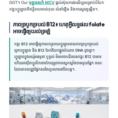
GGT។ Our
មគ្គុទេសក៍ MCV
ផ្តល់ស៊ុមការងារដ៏ល្អសម្រាប់បំបែក
កង្វះហ្វូឡាតពីឥទ្ធិពលអាល់កុល លំនាំថ្លើម និងការស្តារខួរឆ្អឹង។.
ភាពច្របូកច្របល់ B12៖ ហេតុអ្វីលទ្ធផល folate
អាចធ្វើឲ្យយល់ច្រឡំ
កង្វះ B12 អាចធ្វើឲ្យការបកស្រាយហ្វូឡាតមានភាពច្របូកច្របល់
ព្រោះហ្វូឡាត និង B12 ចែករំលែកផ្លូវសំយោគ DNA ដូចគ្នា។
ហ្វូឡាតក្នុងសេរ៉ូមធម្មតា ឬខ្ពស់ មិនអាចបដិសេធកង្វះ B12 បានទេ
ហើយអាស៊ីតហ្វូលិកអាចកែតម្រូវភាពស្លេកស្លាំងបានមួយផ្នែក ខណៈ
ដែលរោគសញ្ញាផ្នែកសរសៃប្រសាទនៅតែបន្ត។.