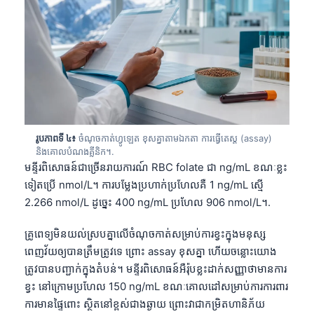
រូបភាពទី ៤៖
ចំណុចកាត់ហ្វូឡេត ខុសគ្នាតាមឯកតា ការធ្វើតេស្ត (assay)
និងគោលបំណងគ្លីនិក។.
មន្ទីរពិសោធន៍ជាច្រើនរាយការណ៍ RBC folate ជា ng/mL ខណៈខ្លះ
ទៀតប្រើ nmol/L។ ការបម្លែងប្រហាក់ប្រហែលគឺ 1 ng/mL ស្មើ
2.266 nmol/L ដូច្នេះ 400 ng/mL ប្រហែល 906 nmol/L។.
គ្រូពេទ្យមិនយល់ស្របគ្នាលើចំណុចកាត់សម្រាប់ការខ្វះក្នុងមនុស្ស
ពេញវ័យឲ្យបានត្រឹមត្រូវទេ ព្រោះ assay ខុសគ្នា ហើយចន្លោះយោង
ត្រូវបានបញ្ជាក់ក្នុងតំបន់។ មន្ទីរពិសោធន៍អឺរ៉ុបខ្លះដាក់សញ្ញាថាមានការ
ខ្វះ នៅក្រោមប្រហែល 150 ng/mL ខណៈគោលដៅសម្រាប់ការការពារ
ការមានផ្ទៃពោះ ស្ថិតនៅខ្ពស់ជាងឆ្ងាយ ព្រោះវាជាកម្រិតហានិភ័យ