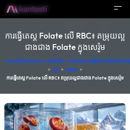
ការធ្វើតេស្ត Folate លើ RBC៖ តម្រុយល្អ
ជាងជាង Folate ក្នុងសេរ៉ូម
ឧបករណ៍វិភាគឈាម AI ឥតគិតថ្លៃ - ការបកស្រាយមន្ទីរពិសោធន៍ផលិតនៅប
>
ប្លុក
>
អត្ថបទ
>
ការធ្វើតេស្ត Folate លើ RBC៖ តម្រុយល្អជាងជាង Folate ក្នុងសេរ៉ូម