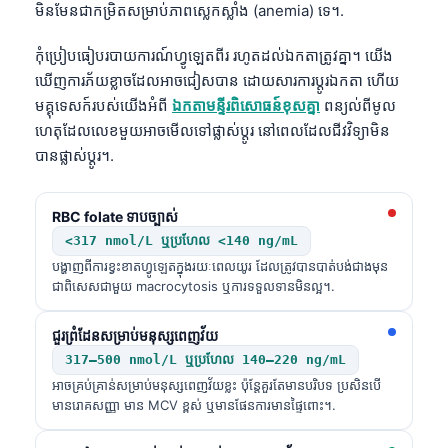
មិនមែនជាកម្រិតសម្រាប់ភាពស្លេកស្លាំង (anemia) ទេ។.
កុំប្រៀបធៀបរបាយការណ៍ហ្វូឡេតពីរ រហូតដល់ឯកតាត្រូវគ្នា។ យើង
ឃើញការភ័យខ្លាចដែលអាចជៀសបាន ដោយសារការប្តូរឯកតា ហើយ
មគ្គុទេសក៍របស់យើងអំពី
ឯកតាមន្ទីរពិសោធន៍ខុសគ្នា
ពន្យល់ពីមូល
ហេតុដែលលេខមួយអាចមើលទៅផ្លាស់ប្តូរ នៅពេលដែលជីវវិទ្យាមិន
បានផ្លាស់ប្តូរ។.
RBC folate ទាបច្បាស់
<317 nmol/L ឬប្រហែល <140 ng/mL
បង្ហាញពីការខ្វះខាតហ្វូឡេតក្នុងរយៈពេលយូរ ដែលត្រូវបានបាត់បង់ជាងមុន
ជាពិសេសជាមួយ macrocytosis ឬការទទួលទានមិនល្អ។.
ជួរព្រំដែនសម្រាប់មនុស្សពេញវ័យ
317–500 nmol/L ឬប្រហែល 140–220 ng/mL
អាចគ្រប់គ្រាន់សម្រាប់មនុស្សពេញវ័យខ្លះ ប៉ុន្តែគួរតែមានបរិបទ ប្រសិនបើ
មានរោគសញ្ញា មាន MCV ខ្ពស់ ឬមានផែនការមានផ្ទៃពោះ។.