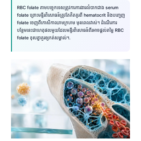
RBC folate តាមបច្ចេកទេសត្រូវការការងារលំបាកជាង serum
తెలుగు
folate ព្រោះមន្ទីរពិសោធន៍ត្រូវតែគិតគូរពី hematocrit និងបញ្ចេញ
मराठी
folate ចេញពីកោសិកាឈាមក្រហម មុនពេលវាស់។ ដំណើរការ
اردو
បន្ថែមនេះជាហេតុផលមួយដែលមន្ទីរពិសោធន៍ពីរអាចផ្តល់តម្លៃ RBC
folate ខុសគ្នាគួរឲ្យកត់សម្គាល់។.
বাংলা
Shqip
Magyar
Slovenščina
한국어
Polski
Lietuvių kalba
Русский
ქართული
Čeština