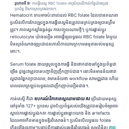
日本語
រូបភាពទី 9:
ការធ្វើតេស្ត RBC folate អាស្រ័យលើការកែច្នៃយ៉ាងប្រុង
ប្រយ័ត្ន និងការគ្រប់គ្រងឯកតា។.
Eesti
Hematocrit ទាបអាចប៉ះពាល់ដល់ RBC folate ដែលបានគណនា
Azərbaycan dili
ប្រសិនបើការកែតម្រូវក្នុងការធ្វើតេស្តមិនត្រូវបានគ្រប់គ្រងឲ្យបានត្រឹម
ត្រូវ។ ភាពស្លេកស្លាំងធ្ងន់ធ្ងរ ការបញ្ចូលឈាមថ្មីៗ ឬការផ្លាស់ប្តូរ
Bosanski
reticulocyte យ៉ាងលឿន អាចធ្វើឲ្យលទ្ធផល RBC folate តែមួយ
Svenska
មិនសូវតំណាងឲ្យប្រជាជនកោសិកាឈាមក្រហមធម្មតារបស់មនុស្ស
Српски језик
នោះ។.
Íslenska
Serum folate ងាយស្រួលក្នុងការធ្វើ និងថោកជាងនៅក្នុងប្រព័ន្ធជា
Հայերեն
ច្រើន ដូច្នេះវាត្រូវបានបញ្ជាទិញញឹកញាប់ជាង។ នោះមិនមានន័យថាវា
ល្អជាងផ្នែកព្យាបាលទេ; វាមានន័យថា workflow សាមញ្ញជាង ហើយ
Bahasa Indonesia
ពេលវេលាត្រឡប់លទ្ធផលជាញឹកញាប់លឿនជាង។.
हिन्दी
Nederlands
កាន់តេស្ទី គឺជា
ឧបករណ៍វិភាគតេស្តឈាមដោយ AI
ប្រើដោយមនុស្ស
នៅទូទាំង 127+ ប្រទេស ដូចนั้นប្រព័ន្ធរបស់យើងត្រូវបានរៀបចំឲ្យអាច
Dansk
ស្គាល់ការផ្លាស់ប្តូរឯកតា ការផ្លាស់ប្តូរចន្លោះយោង និង artefacts
Български
ដែលអាចកើតមានក្នុងមន្ទីរពិសោធន៍។ ប្រសិនបើលទ្ធផល folate
فارسی
កើនឡើងទ្វេភ្លាមៗបន្ទាប់ពីការផ្លាស់ប្តូរមន្ទីរពិសោធន៍ សូមពិនិត្យ
ភាព