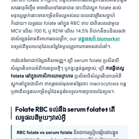
សារធាតុចិញ្ចឹម អាចមើលទៅធានាបាន ទោះបីជាស្តុក folate របស់
មនុស្សម្នាក់នោះមានកម្រិតមិនល្អអស់រយៈពេលជាច្រើនសប្តាហ៍
ក៏ដោយ។ លទ្ធផល folate នៅក្នុង RBC ទាប ជាពិសេសជាមួយ
MCV លើស 100 fL ឬ RDW លើស 14.5% ពិបាកនឹងបដិសេធថា
ជាសំឡេងរំខានពីអាហារពេលព្រឹក; our
មគ្គុទេសក៍ biomarker
ពន្យល់ពីមូលហេតុដែលតម្លៃតែមួយត្រូវការការអានជាលំនាំ។.
ការបែងចែកជាក់ស្តែងគឺសាមញ្ញ។ ប្រើ serum folate ប្រសិនបើ
សំណួរនិយាយអំពីការទទួលថ្មីៗ ឬកង្វះធ្ងន់ធ្ងរច្បាស់; ប្រើ
ការធ្វើតេស្ត
folate នៅក្នុងកោសិកាឈាមក្រហម
ប្រសិនបើសំណួរនិយាយអំពី
ស្តុកនៅក្នុងជាលិកា ភាពរួចរាល់មុនមានផ្ទៃពោះ macrocytosis បន្ត
ឬថាតើលទ្ធផលកម្រិតព្រំដែនគួរតែទទួលការព្យាបាលដែរឬទេ។.
Folate RBC ទល់នឹង serum folate៖ តើ
លទ្ធផលនីមួយៗវាស់អ្វី
RBC folate vs serum folate
ពិតជាការប្រៀបធៀបជាបង្អួច