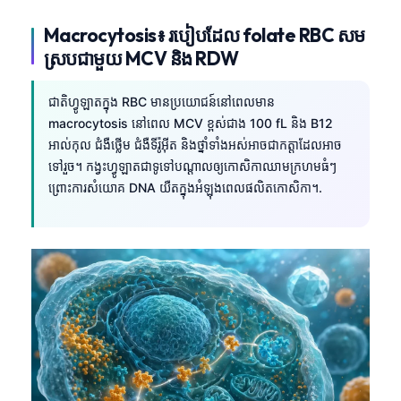
Macrocytosis៖ របៀបដែល folate RBC សម
ស្របជាមួយ MCV និង RDW
ជាតិហ្វូឡាតក្នុង RBC មានប្រយោជន៍នៅពេលមាន
macrocytosis នៅពេល MCV ខ្ពស់ជាង 100 fL និង B12
អាល់កុល ជំងឺថ្លើម ជំងឺទីរ៉ូអ៊ីត និងថ្នាំទាំងអស់អាចជាកត្តាដែលអាច
ទៅរួច។ កង្វះហ្វូឡាតជាទូទៅបណ្តាលឲ្យកោសិកាឈាមក្រហមធំៗ
ព្រោះការសំយោគ DNA យឺតក្នុងអំឡុងពេលផលិតកោសិកា។.