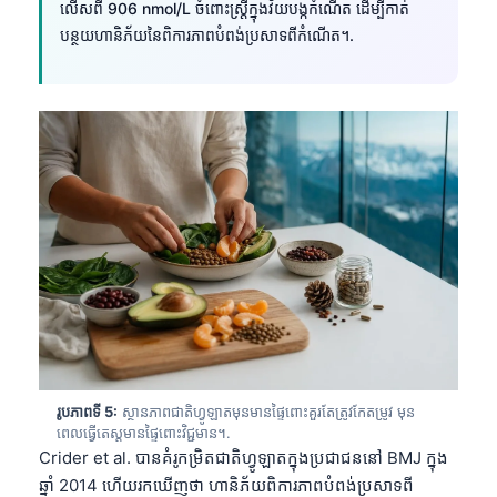
លើសពី 906 nmol/L ចំពោះស្ត្រីក្នុងវ័យបង្កកំណើត ដើម្បីកាត់
បន្ថយហានិភ័យនៃពិការភាពបំពង់ប្រសាទពីកំណើត។.
រូបភាពទី 5:
ស្ថានភាពជាតិហ្វូឡាតមុនមានផ្ទៃពោះគួរតែត្រូវកែតម្រូវ មុន
ពេលធ្វើតេស្តមានផ្ទៃពោះវិជ្ជមាន។.
Crider et al. បានគំរូកម្រិតជាតិហ្វូឡាតក្នុងប្រជាជននៅ BMJ ក្នុង
ឆ្នាំ 2014 ហើយរកឃើញថា ហានិភ័យពិការភាពបំពង់ប្រសាទពី