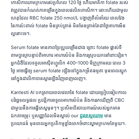
កោសិកាឈាមក្រហមរស់ប្រហែល 120 ថ្ងៃ ហើយមាតិកា folate របស់
វាត្រូវបានកំណត់ភាគច្រើនក្នុងពេលផលិតកោសិកា។ នោះហើយជាមូល
ហេតុដែល RBC folate 250 nmol/L បង្ហាញពីលំនាំរយៈពេលវែង
នៃការប៉ះពាល់ folate មិនគ្រប់គ្រាន់ មិនមែនគ្រាន់តែជាថ្ងៃអាហារមិន
ល្អនោះទេ។.
Serum folate មានភាពប្រែប្រួលច្រើនជាង ព្រោះ folate ផ្លាស់ទី
តាមប្លាស្មាបន្ទាប់ពីអាហារ អាហារបំប៉ន និងការស្រូបយកនៅពោះវៀន។
អ្នកជំងឺដែលទទួលអាស៊ីតហ្វូលិក 400–1000 មីក្រូក្រាមរយៈពេល 3
ថ្ងៃ អាចធ្វើឲ្យ serum folate ឡើងទៅក្នុងកម្រិតធម្មតា មុនពេលស្តុក
នៅក្នុងជាលិកាបានស្តារឡើងវិញពេញលេញ។.
Kantesti AI បកស្រាយពេលវេលានៃ folate ដោយប្រៀបធៀបកាល
បរិច្ឆេទលទ្ធផល ប្រវត្តិការទទួលអាហារបំប៉ន និងការរកឃើញពី CBC
ជាមួយនឹងការធ្វើតេស្តមុនៗ។ ប្រសិនបើរបាយការណ៍របស់អ្នកមាន
ឯកតាចម្រុះ ឬសញ្ញាដែលមិនស្គាល់ our
ជួរតេស្តឈាម
មាន
ប្រយោជន៍ មុនពេលអ្នកប្រតិកម្មខ្លាំងពេកចំពោះស្នាមក្រហមតែមួយ។.