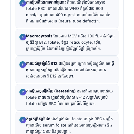
ការរៀបចំផែនការមានផ្ទៃពោះ
គឺជាករណីខ្លាំងបំផុតសម្រាប់
folate RBC; គោលដៅរបស់ WHO គឺខ្ពស់ជាង 906
nmol/L ឬប្រហែល 400 ng/mL សម្រាប់ហានិភ័យទាបនៃ
ពិការភាពបំពង់ប្រសាទ (neural tube defect)។.
Macrocytosis
ដែលមាន MCV លើស 100 fL គួរតែជំរុញ
ឲ្យពិនិត្យ B12, folate, ចំនួន reticulocyte, ថ្លើម,
ក្រពេញទីរ៉ូអ៊ីត និងការពិនិត្យឡើងវិញអំពីថ្នាំប្រើប្រាស់។.
ការយល់ច្រឡំអំពី B12
ជារឿងធម្មតា ព្រោះអាស៊ីតហ្វូលិកអាចធ្វើ
ឲ្យភាពស្លេកស្លាំងប្រសើរឡើង ខណៈពេលដែលការខូចខាត
សរសៃប្រសាទពី B12 នៅតែបន្ត។.
ការធ្វើតេស្តឡើងវិញ (Retesting)
បន្ទាប់ពីការព្យាបាលដោយ
folate ជាធម្មតា ត្រូវរង់ចាំប្រហែល 8–12 សប្តាហ៍សម្រាប់
folate នៅក្នុង RBC មិនមែនបន្ទាប់ពីពីរបីថ្ងៃទេ។.
កង្វះកម្រិតព្រំដែន
ជាកន្លែងដែល folate នៅក្នុង RBC ជាញឹក
ញាប់លើស serum folate ជាពិសេសពេលប្រវត្តិអាហារ និង
ការផ្លាស់ប្តូរ CBC មិនស្របគ្នា។.