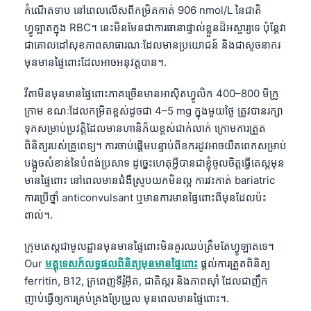
កំណើតទាប នៅពេលលើសពីកម្រិតកាត់ 906 nmol/L នៃជាតិ
ហ្វូឡាតក្នុង RBC។ នេះមិនមែនជាការធានាផ្ទាល់ខ្លួនដ៏អស្ចារ្យទេ ប៉ុន្តែវា
ជាគោលដៅសុខភាពសាធារណៈដែលមានប្រយោជន៍ និងជាសូចនាករ
មុនមានផ្ទៃពោះដែលអាចអនុវត្តបាន។.
វីតាមីនមុនមានផ្ទៃពោះភាគច្រើនមានអាស៊ីតហ្វូលិក 400–800 មីក្រូ
ក្រាម ខណៈដែលកម្រិតខ្ពស់ដូចជា 4–5 mg ក្នុងមួយថ្ងៃ ត្រូវបានរក្សា
ទុកសម្រាប់ប្រវត្តិដែលមានហានិភ័យខ្ពស់ជាក់លាក់ ក្រោមការត្រួត
ពិនិត្យរបស់គ្រូពេទ្យ។ ការចាប់ផ្តើមបន្ទាប់ពីខករដូវអាចយឺតពេកសម្រាប់
បង្អួចសំខាន់នៃបំពង់ប្រសាទ ដូច្នេះហេតុអ្វីបានជាខ្ញុំចូលចិត្តធ្វើតេស្តមុន
មានផ្ទៃពោះ នៅពេលមានជំងឺស្រូបយកមិនល្អ ការវះកាត់ bariatric
ការប្រើថ្នាំ anticonvulsant ឬមានការមានផ្ទៃពោះពីមុនដែលប៉ះ
ពាល់។.
ក្រុមតេស្តជាមូលដ្ឋានមុនមានផ្ទៃពោះមិនគួរឈប់ត្រឹមតែហ្វូឡាតទេ។
Our
មគ្គុទេសក៍លទ្ធផលពិនិត្យមុនមានផ្ទៃពោះ
ផ្តល់ការត្រួតពិនិត្យ
ferritin, B12, ក្រពេញទីរ៉ូអ៊ីត, ជាតិស្ករ និងភាពស៊ាំ ដែលជាញឹក
ញាប់ធ្វើឲ្យការគ្រប់គ្រងប្រែប្រួល មុនពេលមានផ្ទៃពោះ។.