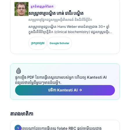
និងការវិភាគក្នុងមន្ទីរពិសោធន៍ក្នុងការអនុវត្តព្យាបាល។.
អ្នកជំនាញរួមចំណែក
សាស្ត្រាចារ្យ​បណ្ឌិត ហាន់ វេប៊ើរ បណ្ឌិត
សាស្ត្រាចារ្យផ្នែកវេជ្ជសាស្ត្រមន្ទីរពិសោធន៍ និងជីវគីមីគ្លីនិក
សាស្ត្រាចារ្យវេជ្ជបណ្ឌិត Hans Weber មានជំនាញជាង 30+ ឆ្នាំ
ក្នុងជីវគីមីវិទ្យាគ្លីនិក (clinical biochemistry) វេជ្ជសាស្ត្រមន្ទីរ
ពិសោធន៍ និងការស្រាវជ្រាវសញ្ញាសម្គាល់ជីវសាស្ត្រ (biomarker
research)។ អតីតប្រធានសមាគមគីមីវិទ្យាគ្លីនិកអាល្លឺម៉ង់
ច្រកស្រាវជ្រាវ
Google Scholar
(German Society for Clinical Chemistry) លោកមានជំនាញ
ពិសេសលើការវិភាគបន្ទះរោគវិនិច្ឆ័យ (diagnostic panel
analysis) ការធ្វើស្តង់ដារសញ្ញាសម្គាល់ជីវសាស្ត្រ (biomarker
standardization) និងការវិភាគវេជ្ជសាស្ត្រមន្ទីរពិសោធន៍ដែលជួយ
ដោយ AI។.
🩸
ផ្ទុកឡើង PDF នៃការធ្វើតេស្តឈាមរបស់អ្នក ហើយឲ្យ Kantesti AI
ពន្យល់ថាតម្លៃនីមួយៗមានន័យអ្វី។.
វេទិកា Kantesti AI →
តារាងមាតិកា
ពេលណាដែលការធ្វើតេស្ត folate RBC ផ្តល់ចម្លើយល្អជាង