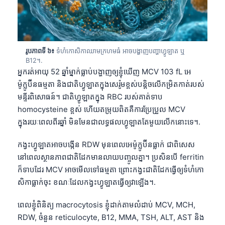
រូបភាពទី ៦៖
ទំហំកោសិកាឈាមក្រហមធំ អាចបង្ហាញបញ្ហាហ្វូឡាត ឬ
B12។.
អ្នករត់អាយុ 52 ឆ្នាំម្នាក់ធ្លាប់បង្ហាញឲ្យខ្ញុំឃើញ MCV 103 fL អេ
ម៉ូក្លូប៊ីនធម្មតា និងជាតិហ្វូឡាតក្នុងសេរ៉ូមខ្ពស់បន្តិចលើកម្រិតកាត់របស់
មន្ទីរពិសោធន៍។ ជាតិហ្វូឡាតក្នុង RBC របស់គាត់ទាប
homocysteine ខ្ពស់ ហើយតម្រុយពិតគឺការប្រែប្រួល MCV
ក្នុងរយៈពេលពីរឆ្នាំ មិនមែនជាលទ្ធផលហ្វូឡាតតែមួយលើកនោះទេ។.
កង្វះហ្វូឡាតអាចបង្កើន RDW មុនពេលអេម៉ូក្លូប៊ីនធ្លាក់ ជាពិសេស
នៅពេលស្ថានភាពជាតិដែកមានលាយបញ្ចូលគ្នា។ ប្រសិនបើ ferritin
ក៏ទាបដែរ MCV អាចមើលទៅធម្មតា ព្រោះកង្វះជាតិដែកធ្វើឲ្យទំហំកោ
សិកាធ្លាក់ចុះ ខណៈដែលកង្វះហ្វូឡាតធ្វើឲ្យវាឡើង។.
ពេលខ្ញុំពិនិត្យ macrocytosis ខ្ញុំដាក់តាមលំដាប់ MCV, MCH,
RDW, ចំនួន reticulocyte, B12, MMA, TSH, ALT, AST និង