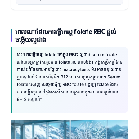
ពេលណាដែលការធ្វើតេស្ត folate RBC ផ្តល់
ចម្លើយល្អជាង
នេះ។
ការធ្វើតេស្ត folate នៅក្នុង RBC
ល្អជាង serum folate
នៅពេលអ្នកត្រូវការរូបភាព folate រយៈពេលវែង៖ កង្វះកម្រិតព្រំដែន
ការរៀបចំផែនការមានផ្ទៃពោះ macrocytosis មិនអាចពន្យល់បាន
ឬលទ្ធផលដែលពាក់ព័ន្ធនឹង B12 មានភាពច្របូកច្របល់។ Serum
folate បង្ហាញការទទួលថ្មីៗ; RBC folate បង្ហាញ folate ដែល
បានបង្កើតចូលទៅក្នុងកោសិកាឈាមក្រហមក្នុងរយៈពេលប្រហែល
8–12 សប្តាហ៍។.