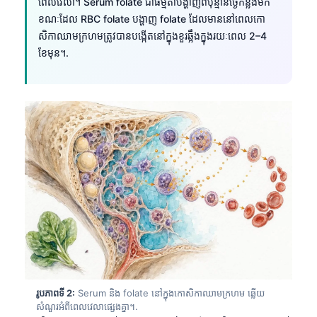
ពេលវេលា។ Serum folate ជាធម្មតាបង្ហាញពីប៉ុន្មានថ្ងៃកន្លងមក
ខណៈដែល RBC folate បង្ហាញ folate ដែលមាននៅពេលកោ
សិកាឈាមក្រហមត្រូវបានបង្កើតនៅក្នុងខួរឆ្អឹងក្នុងរយៈពេល 2–4
ខែមុន។.
រូបភាពទី 2:
Serum និង folate នៅក្នុងកោសិកាឈាមក្រហម ឆ្លើយ
សំណួរអំពីពេលវេលាផ្សេងគ្នា។.