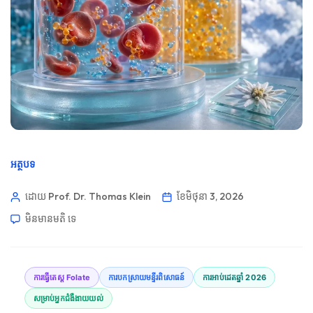
អត្ថបទ
ដោយ Prof. Dr. Thomas Klein
ខែ​មិថុនា 3, 2026
មិនមាន​មតិ​
ទេ
ការធ្វើតេស្ត Folate
ការបកស្រាយមន្ទីរពិសោធន៍
ការអាប់ដេតឆ្នាំ 2026
សម្រាប់អ្នកជំងឺងាយយល់