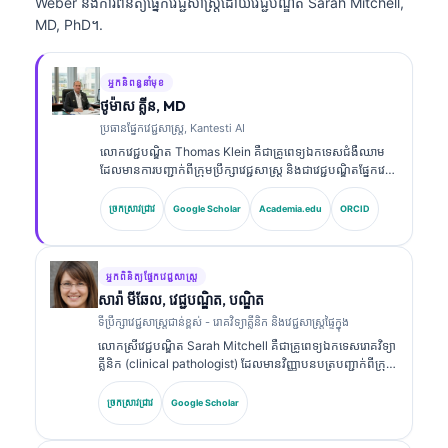
Weber និងការពិនិត្យផ្នែកវេជ្ជសាស្ត្រដោយវេជ្ជបណ្ឌិត Sarah Mitchell,
MD, PhD។.
អ្នកនិពន្ធនាំមុខ
ថូម៉ាស គ្លីន, MD
ប្រធានផ្នែកវេជ្ជសាស្ត្រ, Kantesti AI
លោកវេជ្ជបណ្ឌិត Thomas Klein គឺជាគ្រូពេទ្យឯកទេសជំងឺឈាម
ដែលមានការបញ្ជាក់ពីក្រុមប្រឹក្សាវេជ្ជសាស្ត្រ និងជាវេជ្ជបណ្ឌិតផ្នែកវេជ្ជ
សាស្ត្រផ្ទៃក្នុង ដែលមានបទពិសោធន៍ជាង 15 ឆ្នាំក្នុងវិស័យវេជ្ជ
សាស្ត្រមន្ទីរពិសោធន៍ និងការវិភាគផ្នែកព្យាបាលដែលជួយដោយ AI។
ច្រកស្រាវជ្រាវ
Google Scholar
Academia.edu
ORCID
ក្នុងតួនាទីជានាយកវេជ្ជសាស្ត្រនៅ Kantesti AI លោកផ្តល់ការត្រួត
ពិនិត្យផ្នែកវេជ្ជសាស្ត្រលើភាពត្រឹមត្រូវនៃការវិភាគផ្នែកវេជ្ជសាស្ត្ររបស់
បណ្តាញសរសៃប្រសាទដែលជាកម្មសិទ្ធិ។ លោកវេជ្ជបណ្ឌិត Klein
បានបោះពុម្ពផ្សាយយ៉ាងទូលំទូលាយលើការបកស្រាយសញ្ញា
អ្នកពិនិត្យផ្នែកវេជ្ជសាស្ត្រ
សម្គាល់ជីវសាស្ត្រ និងការធ្វើរោគវិនិច្ឆ័យក្នុងមន្ទីរពិសោធន៍លើប្រធានប
សារ៉ា មីឆែល, វេជ្ជបណ្ឌិត, បណ្ឌិត
ទទាក់ទងនឹងវេជ្ជសាស្ត្រមន្ទីរពិសោធន៍។.
ទីប្រឹក្សាវេជ្ជសាស្ត្រជាន់ខ្ពស់ - រោគវិទ្យាគ្លីនិក និងវេជ្ជសាស្ត្រផ្ទៃក្នុង
លោកស្រីវេជ្ជបណ្ឌិត Sarah Mitchell គឺជាគ្រូពេទ្យឯកទេសរោគវិទ្យា
គ្លីនិក (clinical pathologist) ដែលមានវិញ្ញាបនបត្របញ្ជាក់ពីក្រុម
ប្រឹក្សាវេជ្ជសាស្ត្រ និងមានបទពិសោធន៍ជាង 18 ឆ្នាំក្នុងវិស័យវេជ្ជ
សាស្ត្រមន្ទីរពិសោធន៍ និងការវិភាគផ្នែករោគវិនិច្ឆ័យ។ លោកស្រីមាន
ច្រកស្រាវជ្រាវ
Google Scholar
វិញ្ញាបនបត្រឯកទេសក្នុងគីមីវិទ្យាគ្លីនិក (clinical chemistry)
ហើយបានបោះពុម្ពយ៉ាងទូលំទូលាយលើបន្ទះសញ្ញាសម្គាល់ជីវសាស្ត្រ