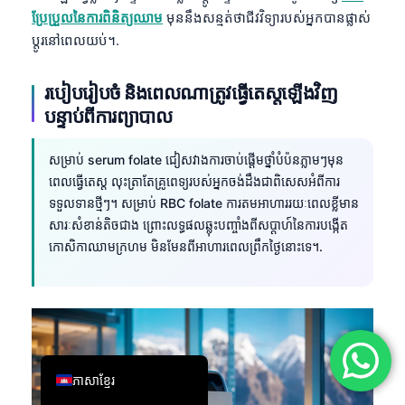
ប្រែប្រួលនៃការពិនិត្យឈាម
មុននឹងសន្មត់ថាជីវវិទ្យារបស់អ្នកបានផ្លាស់
简体中文
ប្តូរនៅពេលយប់។.
Română
Türkçe
របៀបរៀបចំ និងពេលណាត្រូវធ្វើតេស្តឡើងវិញ
Ελληνικά
បន្ទាប់ពីការព្យាបាល
Português
សម្រាប់ serum folate ជៀសវាងការចាប់ផ្តើមថ្នាំបំប៉នភ្លាមៗមុន
Español
ពេលធ្វើតេស្ត លុះត្រាតែគ្រូពេទ្យរបស់អ្នកចង់ដឹងជាពិសេសអំពីការ
Italiano
ទទួលទានថ្មីៗ។ សម្រាប់ RBC folate ការតមអាហាររយៈពេលខ្លីមាន
សារៈសំខាន់តិចជាង ព្រោះលទ្ធផលឆ្លុះបញ្ចាំងពីសប្តាហ៍នៃការបង្កើត
עִבְרִית
កោសិកាឈាមក្រហម មិនមែនពីអាហារពេលព្រឹកថ្ងៃនោះទេ។.
Français
العربية
Deutsch
English
ភាសាខ្មែរ