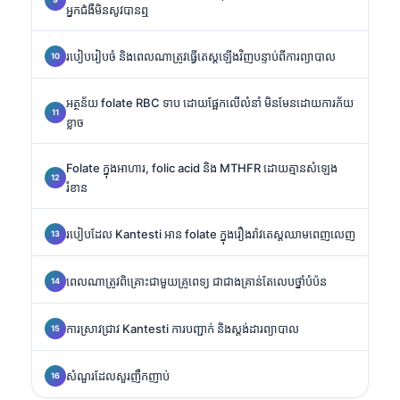
អ្នកជំងឺមិនសូវបានឮ
របៀបរៀបចំ និងពេលណាត្រូវធ្វើតេស្តឡើងវិញបន្ទាប់ពីការព្យាបាល
អត្ថន័យ folate RBC ទាប ដោយផ្អែកលើលំនាំ មិនមែនដោយការភ័យ
ខ្លាច
Folate ក្នុងអាហារ, folic acid និង MTHFR ដោយគ្មានសំឡេង
រំខាន
របៀបដែល Kantesti អាន folate ក្នុងរឿងរ៉ាវតេស្តឈាមពេញលេញ
ពេលណាត្រូវពិគ្រោះជាមួយគ្រូពេទ្យ ជាជាងគ្រាន់តែលេបថ្នាំបំប៉ន
ការស្រាវជ្រាវ Kantesti ការបញ្ជាក់ និងស្តង់ដារព្យាបាល
សំណួរដែលសួរញឹកញាប់