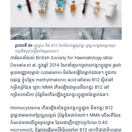
រូបភាពទី ៧៖
ហ្វូឡាត និង B12 ចែករំលែកផ្លូវដូចគ្នា ដូច្នេះលទ្ធផលមួយមុខ
កម្រនឹងប្រាប់រឿងទាំងមូលបាន។.
ការណែនាំរបស់ British Society for Haematology ដោយ
Devalia et al. ក្នុងឆ្នាំ 2014 ណែនាំឲ្យបកស្រាយកង្វះហ្វូឡាត រួមជា
មួយសញ្ញាសម្គាល់ cobalamin មិនមែនធ្វើតែម្នាក់ឯងទេ។ ក្នុងការ
អនុវត្ត ខ្ញុំបន្ថែម methylmalonic acid នៅពេល B12 ស្ថិតនៅ
កម្រិតព្រំដែន ព្រោះ MMA កើនឡើងជាមួយនឹងកង្វះ B12 នៅ
កម្រិតកោសិកា ប៉ុន្តែមិនកើនឡើងក្នុងកង្វះហ្វូឡាតតែម្នាក់ឯង។.
Homocysteine កើនឡើងទាំងក្នុងកង្វះហ្វូឡាត និងកង្វះ B12
ដូច្នេះវាមានភាពប្រែប្រួលខ្ពស់ ប៉ុន្តែមិនជាក់លាក់។ MMA លើសពីដែន
Norsk bokmål
កំណត់ខាងលើក្នុងមូលដ្ឋាន ដែលជាញឹកញាប់ប្រហែល 0.40
Ślōnskŏ gŏdka
micromol/L ជំរុញឲ្យធ្វើរោគវិនិច្ឆ័យទៅរក B12 ទោះបីជាជាតិហ្វូឡាត