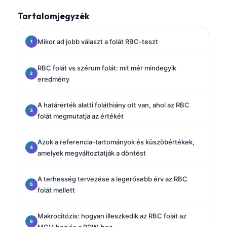
Tartalomjegyzék
Mikor ad jobb választ a folát RBC-teszt
RBC folát vs szérum folát: mit mér mindegyik
eredmény
A határérték alatti foláthiány ott van, ahol az RBC
folát megmutatja az értékét
Azok a referencia-tartományok és küszöbértékek,
amelyek megváltoztatják a döntést
A terhesség tervezése a legerősebb érv az RBC
folát mellett
Makrocitózis: hogyan illeszkedik az RBC folát az
MCV-hez és a RDW-hez