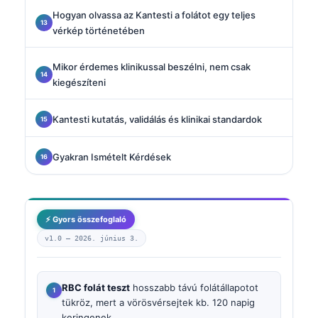
Hogyan olvassa az Kantesti a folátot egy teljes
vérkép történetében
Mikor érdemes klinikussal beszélni, nem csak
kiegészíteni
Kantesti kutatás, validálás és klinikai standardok
Gyakran Ismételt Kérdések
⚡ Gyors összefoglaló
v1.0 —
2026. június 3.
RBC folát teszt
hosszabb távú folátállapotot
tükröz, mert a vörösvérsejtek kb. 120 napig
keringenek.