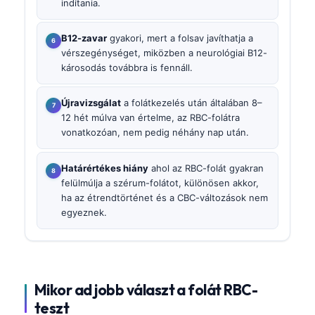
indítania.
B12-zavar
gyakori, mert a folsav javíthatja a
vérszegénységet, miközben a neurológiai B12-
károsodás továbbra is fennáll.
Újravizsgálat
a folátkezelés után általában 8–
12 hét múlva van értelme, az RBC-folátra
vonatkozóan, nem pedig néhány nap után.
Határértékes hiány
ahol az RBC-folát gyakran
felülmúlja a szérum-folátot, különösen akkor,
ha az étrendtörténet és a CBC-változások nem
egyeznek.
Mikor ad jobb választ a folát RBC-
teszt