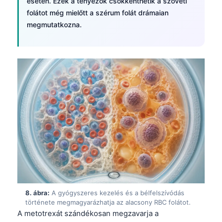
esetén. Ezek a tényezők csökkenthetik a szöveti
日本語
folátot még mielőtt a szérum folát drámaian
Eesti
megmutatkozna.
Azərbaycan dili
Bosanski
Svenska
Српски језик
Íslenska
Հայերեն
Bahasa Indonesia
हिन्दी
Nederlands
Dansk
8. ábra:
A gyógyszeres kezelés és a bélfelszívódás
Български
története megmagyarázhatja az alacsony RBC folátot.
A metotrexát szándékosan megzavarja a
فارسی