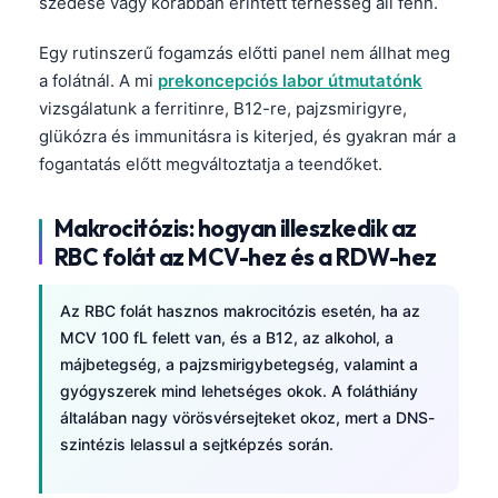
szedése vagy korábban érintett terhesség áll fenn.
Egy rutinszerű fogamzás előtti panel nem állhat meg
a folátnál. A mi
prekoncepciós labor útmutatónk
vizsgálatunk a ferritinre, B12-re, pajzsmirigyre,
glükózra és immunitásra is kiterjed, és gyakran már a
fogantatás előtt megváltoztatja a teendőket.
Makrocitózis: hogyan illeszkedik az
RBC folát az MCV-hez és a RDW-hez
Az RBC folát hasznos makrocitózis esetén, ha az
MCV 100 fL felett van, és a B12, az alkohol, a
májbetegség, a pajzsmirigybetegség, valamint a
gyógyszerek mind lehetséges okok. A foláthiány
általában nagy vörösvérsejteket okoz, mert a DNS-
szintézis lelassul a sejtképzés során.