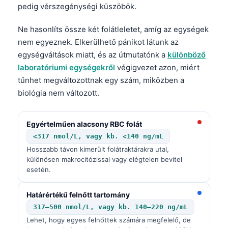
pedig vérszegénységi küszöbök.
Ne hasonlíts össze két folátleletet, amíg az egységek
nem egyeznek. Elkerülhető pánikot látunk az
egységváltások miatt, és az útmutatónk a
különböző
laboratóriumi egységekről
végigvezet azon, miért
tűnhet megváltozottnak egy szám, miközben a
biológia nem változott.
Egyértelműen alacsony RBC folát
<317 nmol/L, vagy kb. <140 ng/mL
Hosszabb távon kimerült folátraktárakra utal,
különösen makrocitózissal vagy elégtelen bevitel
esetén.
Határértékű felnőtt tartomány
317–500 nmol/L, vagy kb. 140–220 ng/mL
Lehet, hogy egyes felnőttek számára megfelelő, de