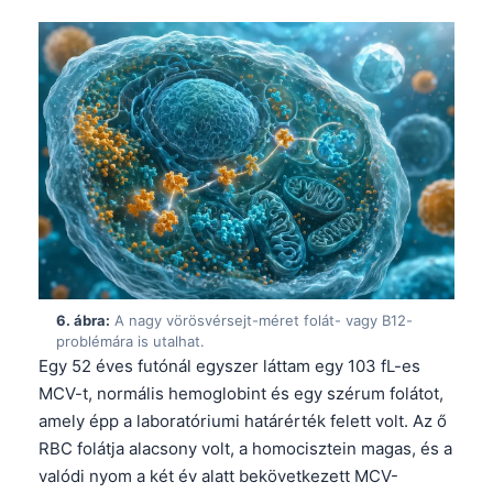
6. ábra:
A nagy vörösvérsejt-méret folát- vagy B12-
problémára is utalhat.
Egy 52 éves futónál egyszer láttam egy 103 fL-es
MCV-t, normális hemoglobint és egy szérum folátot,
amely épp a laboratóriumi határérték felett volt. Az ő
Norsk bokmål
RBC folátja alacsony volt, a homocisztein magas, és a
valódi nyom a két év alatt bekövetkezett MCV-
Ślōnskŏ gŏdka