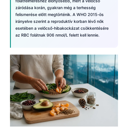
folátfelméréshez előnyösebb, mert a velőcső
záródása korán, gyakran még a terhesség
felismerése előtt megtörténik. A WHO 2015-ös
irányelve szerint a reproduktív korban lévő nők
esetében a velőcső-hibakockázat csökkentésére
az RBC folátnak 906 nmol/L felett kell lennie.