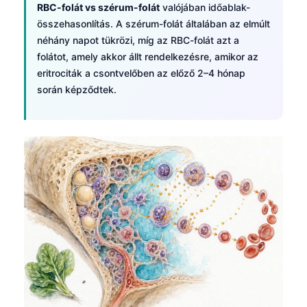
RBC-folát vs szérum-folát
valójában időablak-
összehasonlítás. A szérum-folát általában az elmúlt
néhány napot tükrözi, míg az RBC-folát azt a
folátot, amely akkor állt rendelkezésre, amikor az
eritrociták a csontvelőben az előző 2–4 hónap
során képződtek.