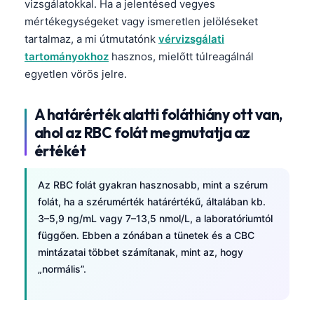
vizsgálatokkal. Ha a jelentésed vegyes
mértékegységeket vagy ismeretlen jelöléseket
tartalmaz, a mi útmutatónk
vérvizsgálati
tartományokhoz
hasznos, mielőtt túlreagálnál
egyetlen vörös jelre.
A határérték alatti foláthiány ott van,
ahol az RBC folát megmutatja az
értékét
Az RBC folát gyakran hasznosabb, mint a szérum
folát, ha a szérumérték határértékű, általában kb.
3–5,9 ng/mL vagy 7–13,5 nmol/L, a laboratóriumtól
függően. Ebben a zónában a tünetek és a CBC
mintázatai többet számítanak, mint az, hogy
„normális”.