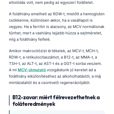
eltolódás volt, nem pedig az egyszeri folátlelet.
Frysk
Esperanto
A foláthiány emelheti az RDW-t, mielőtt a hemoglobin
csökkenne, különösen akkor, ha a vasállapot is
Беларуская мова
vegyes. Ha a ferritin is alacsony, az MCV normálisnak
Татар теле
tűnhet, mert a vashiány lejjebb húzza a sejtméretet,
Кыргызча
míg a foláthiány felfelé.
ئۇيغۇرچە
Amikor makrocitózist értékelek, az MCV-t, MCH-t,
Cebuano
RDW-t, a retikulocitaszámot, a B12-t, az MMA-t, a
TSH-t, az ALT-t, az AST-t és a GGT-t sorba veszem.
Basa Jawa
A mi
MCV-útmutató
vizsgálatunk jó keretet ad a
ພາສາລາວ
foláthiány elkülönítéséhez az alkoholhatástól, a máj
Монгол
mintázataitól és a csontvelő regenerációjától.
Afrikaans
B12-zavar: miért félrevezethetnek a
العربية المغربية
foláteredmények
Occitan