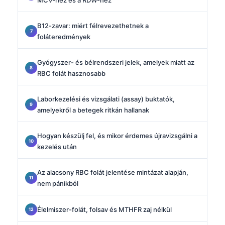
B12-zavar: miért félrevezethetnek a
foláteredmények
Gyógyszer- és bélrendszeri jelek, amelyek miatt az
RBC folát hasznosabb
Laborkezelési és vizsgálati (assay) buktatók,
amelyekről a betegek ritkán hallanak
Hogyan készülj fel, és mikor érdemes újravizsgálni a
kezelés után
Az alacsony RBC folát jelentése mintázat alapján,
nem pánikból
Élelmiszer-folát, folsav és MTHFR zaj nélkül