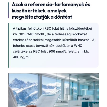
Azok a referencia-tartományok és
küszöbértékek, amelyek
megváltoztatják a döntést
A tipikus felnőttkori RBC folát hiány küszöbértékei
kb. 305–340 nmol/L, de a terhességi kockázat
értelmezése sokkal magasabb küszöböt használ. A
teherbe esést tervező nők esetében a WHO
célértéke az RBC folát 906 nmol/L felett, ami kb.
400 ng/mL.