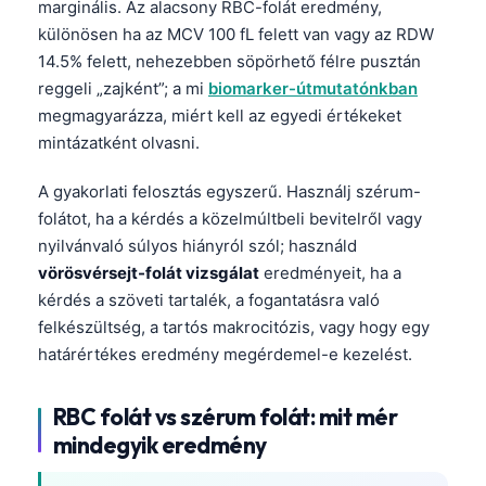
marginális. Az alacsony RBC-folát eredmény,
különösen ha az MCV 100 fL felett van vagy az RDW
14.5% felett, nehezebben söpörhető félre pusztán
reggeli „zajként”; a mi
biomarker-útmutatónkban
megmagyarázza, miért kell az egyedi értékeket
mintázatként olvasni.
A gyakorlati felosztás egyszerű. Használj szérum-
folátot, ha a kérdés a közelmúltbeli bevitelről vagy
nyilvánvaló súlyos hiányról szól; használd
vörösvérsejt-folát vizsgálat
eredményeit, ha a
kérdés a szöveti tartalék, a fogantatásra való
felkészültség, a tartós makrocitózis, vagy hogy egy
határértékes eredmény megérdemel-e kezelést.
RBC folát vs szérum folát: mit mér
mindegyik eredmény