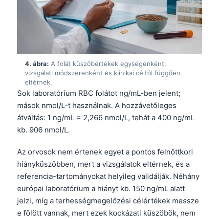
4. ábra:
A folát küszöbértékek egységenként,
vizsgálati módszerenként és klinikai céltól függően
eltérnek.
Sok laboratórium RBC folátot ng/mL-ben jelent;
mások nmol/L-t használnak. A hozzávetőleges
átváltás: 1 ng/mL = 2,266 nmol/L, tehát a 400 ng/mL
kb. 906 nmol/L.
Az orvosok nem értenek egyet a pontos felnőttkori
hiányküszöbben, mert a vizsgálatok eltérnek, és a
referencia-tartományokat helyileg validálják. Néhány
európai laboratórium a hiányt kb. 150 ng/mL alatt
jelzi, míg a terhességmegelőzési célértékek messze
e fölött vannak, mert ezek kockázati küszöbök, nem