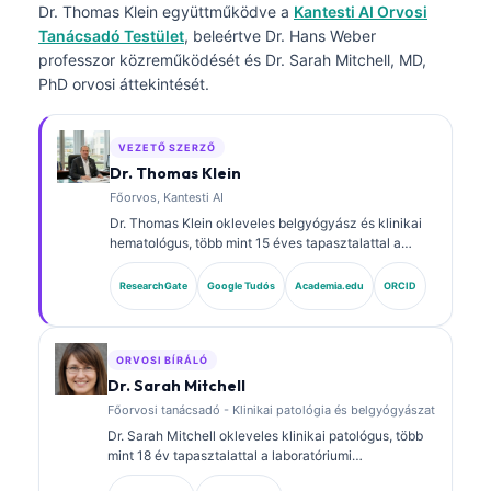
Dr. Thomas Klein
együttműködve a
Kantesti AI Orvosi
Tanácsadó Testület
, beleértve Dr. Hans Weber
professzor közreműködését és Dr. Sarah Mitchell, MD,
PhD orvosi áttekintését.
VEZETŐ SZERZŐ
Dr. Thomas Klein
Főorvos, Kantesti AI
Dr. Thomas Klein okleveles belgyógyász és klinikai
hematológus, több mint 15 éves tapasztalattal a
laboratóriumi orvoslás és az AI-támogatott klinikai
elemzés területén. A Kantesti AI vezérorvosaként
ResearchGate
Google Tudós
Academia.edu
ORCID
(Chief Medical Officer) biztosítja a saját fejlesztésű
neurális hálózat orvosi pontosságának felügyeletét.
Dr. Klein kiterjedten publikált biomarker-
értelmezésről és laboratóriumi diagnosztikáról
ORVOSI BÍRÁLÓ
laboratóriumi orvostudományi témákban.
Dr. Sarah Mitchell
Főorvosi tanácsadó - Klinikai patológia és belgyógyászat
Dr. Sarah Mitchell okleveles klinikai patológus, több
mint 18 év tapasztalattal a laboratóriumi
orvostudomány és a diagnosztikai elemzés területén.