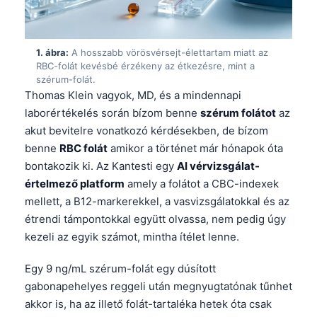
1. ábra:
A hosszabb vörösvérsejt-élettartam miatt az
RBC-folát kevésbé érzékeny az étkezésre, mint a
szérum-folát.
Thomas Klein vagyok, MD, és a mindennapi
laborértékelés során bízom benne
szérum folátot
az
akut bevitelre vonatkozó kérdésekben, de bízom
benne
RBC folát
amikor a történet már hónapok óta
bontakozik ki. Az Kantesti egy
AI vérvizsgálat-
értelmező platform
amely a folátot a CBC-indexek
mellett, a B12-markerekkel, a vasvizsgálatokkal és az
étrendi támpontokkal együtt olvassa, nem pedig úgy
kezeli az egyik számot, mintha ítélet lenne.
Egy 9 ng/mL szérum-folát egy dúsított
gabonapehelyes reggeli után megnyugtatónak tűnhet
akkor is, ha az illető folát-tartaléka hetek óta csak