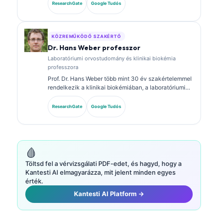
Klinikai kémiai szakterületi képesítésekkel
ResearchGate
Google Tudós
rendelkezik, és kiterjedten publikált biomarker-
panelokról és laboratóriumi elemzésről a klinikai
gyakorlatban.
KÖZREMŰKÖDŐ SZAKÉRTŐ
Dr. Hans Weber professzor
Laboratóriumi orvostudomány és klinikai biokémia
professzora
Prof. Dr. Hans Weber több mint 30 év szakértelemmel
rendelkezik a klinikai biokémiában, a laboratóriumi
orvostudományban és a biomarker-kutatásban. A
Német Klinikai Kémiai Társaság korábbi elnöke, és a
ResearchGate
Google Tudós
diagnosztikai panel-elemzésre, a biomarkerek
standardizálására, valamint a mesterséges
intelligencia által támogatott laboratóriumi orvoslásra
specializálódott.
🩸
Töltsd fel a vérvizsgálati PDF-edet, és hagyd, hogy a
Kantesti AI elmagyarázza, mit jelent minden egyes
érték.
Kantesti AI Platform →