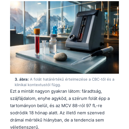
3. ábra:
A folát határértékű értelmezése a CBC-től és a
klinikai kontextustól függ.
Ezt a mintát nagyon gyakran látom: fáradtság,
szájfájdalom, enyhe agyköd, a szérum folát épp a
tartományon belül, és az MCV 88-ról 97 fL-re
sodródik 18 hónap alatt. Az illető nem szenved
drámai mértékű hiányban, de a tendencia sem
véletlenszerű.