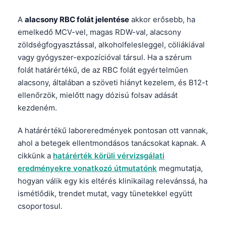
A
alacsony RBC folát jelentése
akkor erősebb, ha
emelkedő MCV-vel, magas RDW-val, alacsony
zöldségfogyasztással, alkoholfelesleggel, cöliákiával
vagy gyógyszer-expozícióval társul. Ha a szérum
folát határértékű, de az RBC folát egyértelműen
alacsony, általában a szöveti hiányt kezelem, és B12-t
ellenőrzök, mielőtt nagy dózisú folsav adását
kezdeném.
A határértékű laboreredmények pontosan ott vannak,
ahol a betegek ellentmondásos tanácsokat kapnak. A
cikkünk a
határérték körüli vérvizsgálati
eredményekre vonatkozó útmutatónk
megmutatja,
hogyan válik egy kis eltérés klinikailag relevánssá, ha
ismétlődik, trendet mutat, vagy tünetekkel együtt
csoportosul.