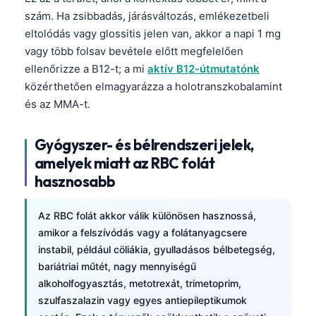
szám. Ha zsibbadás, járásváltozás, emlékezetbeli
தமிழ்
eltolódás vagy glossitis jelen van, akkor a napi 1 mg
తెలుగు
vagy több folsav bevétele előtt megfelelően
मराठी
ellenőrizze a B12-t; a mi
aktív B12-útmutatónk
közérthetően elmagyarázza a holotranszkobalamint
اردو
és az MMA-t.
বাংলা
Shqip
Gyógyszer- és bélrendszeri jelek,
amelyek miatt az RBC folát
Slovenščina
hasznosabb
한국어
Polski
Az RBC folát akkor válik különösen hasznossá,
Lietuvių kalba
amikor a felszívódás vagy a folátanyagcsere
instabil, például cöliákia, gyulladásos bélbetegség,
Русский
bariátriai műtét, nagy mennyiségű
ქართული
alkoholfogyasztás, metotrexát, trimetoprim,
Čeština
szulfaszalazin vagy egyes antiepileptikumok