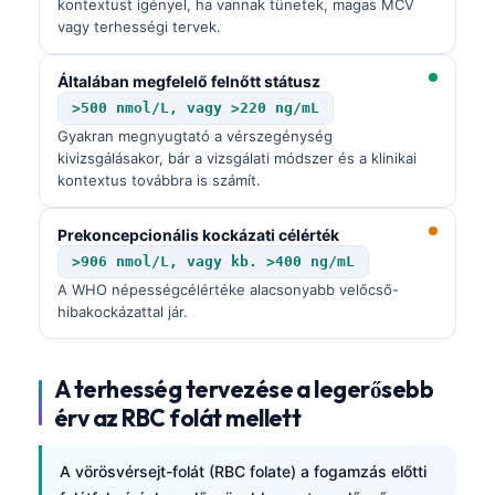
kontextust igényel, ha vannak tünetek, magas MCV
vagy terhességi tervek.
Általában megfelelő felnőtt státusz
>500 nmol/L, vagy >220 ng/mL
Gyakran megnyugtató a vérszegénység
kivizsgálásakor, bár a vizsgálati módszer és a klinikai
kontextus továbbra is számít.
Prekoncepcionális kockázati célérték
>906 nmol/L, vagy kb. >400 ng/mL
A WHO népességcélértéke alacsonyabb velőcső-
hibakockázattal jár.
A terhesség tervezése a legerősebb
érv az RBC folát mellett
A vörösvérsejt-folát (RBC folate) a fogamzás előtti