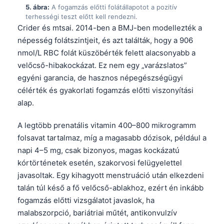
5. ábra:
A fogamzás előtti folátállapotot a pozitív
terhességi teszt előtt kell rendezni.
Crider és mtsai. 2014-ben a BMJ-ben modellezték a
népesség folátszintjeit, és azt találták, hogy a 906
nmol/L RBC folát küszöbérték felett alacsonyabb a
velőcső-hibakockázat. Ez nem egy „varázslatos”
egyéni garancia, de hasznos népegészségügyi
célérték és gyakorlati fogamzás előtti viszonyítási
alap.
A legtöbb prenatális vitamin 400–800 mikrogramm
folsavat tartalmaz, míg a magasabb dózisok, például a
napi 4–5 mg, csak bizonyos, magas kockázatú
kórtörténetek esetén, szakorvosi felügyelettel
javasoltak. Egy kihagyott menstruáció után elkezdeni
talán túl késő a fő velőcső-ablakhoz, ezért én inkább
fogamzás előtti vizsgálatot javaslok, ha
malabszorpció, bariátriai műtét, antikonvulzív