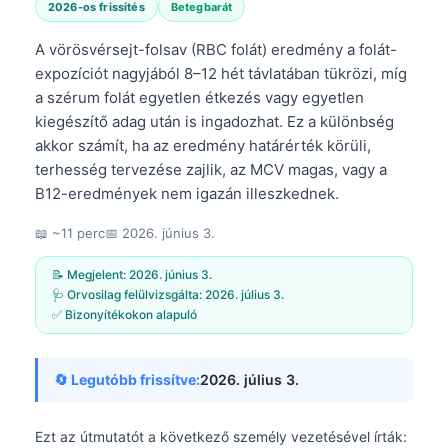
2026-os frissítés
Betegbarát
A vörösvérsejt-folsav (RBC folát) eredmény a folát-
expozíciót nagyjából 8–12 hét távlatában tükrözi, míg
a szérum folát egyetlen étkezés vagy egyetlen
kiegészítő adag után is ingadozhat. Ez a különbség
akkor számít, ha az eredmény határérték körüli,
terhesség tervezése zajlik, az MCV magas, vagy a
B12-eredmények nem igazán illeszkednek.
📖 ~11 perc
📅
2026. június 3.
📝 Megjelent:
2026. június 3.
🩺 Orvosilag felülvizsgálta:
2026. július 3.
✅ Bizonyítékokon alapuló
🔄 Legutóbb frissítve:
2026. július 3.
Ezt az útmutatót a következő személy vezetésével írták: