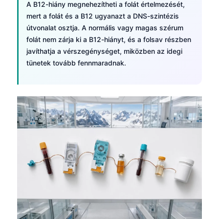
Gàidhlig
A B12-hiány megnehezítheti a folát értelmezését,
mert a folát és a B12 ugyanazt a DNS-szintézis
Euskara
útvonalat osztja. A normális vagy magas szérum
Македонски јазик
folát nem zárja ki a B12-hiányt, és a folsav részben
Latviešu valoda
javíthatja a vérszegénységet, miközben az idegi
tünetek tovább fennmaradnak.
Galego
অসমীয়া
සිංහල
سنڌي
پښتو
Slovenčina
Hrvatski
Suomi
Қазақ тілі