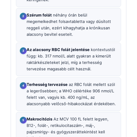
Szérum folát
néhány órán belül
megemelkedhet folsavtabletta vagy dúsított
reggeli után, ezért kihagyhatja a krónikusan
alacsony bevitel eseteit.
Az alacsony RBC folát jelentése
kontextustól
függ: kb. 317 nmol/L alatt gyakran a kimerült
raktárkészleteket jelzi, míg a terhesség
tervezése magasabb célt használ.
Terhesség tervezése
az RBC folát mellett szól
a legerősebben; a WHO célértéke 906 nmol/L
felett van, vagyis kb. 400 ng/mL, az
alacsonyabb velőcső-hibakockázat érdekében.
Makrocitózis
Az MCV 100 fL felett legyen,
B12-, folát-, retikulocitaszám-, máj-,
pajzsmirigy- és gyógyszeráttekintést kell