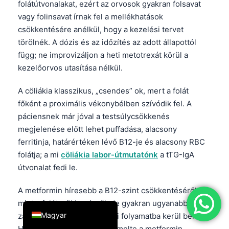
folátútvonalakat, ezért az orvosok gyakran folsavat
简体中文
vagy folinsavat írnak fel a mellékhatások
csökkentésére anélkül, hogy a kezelési tervet
Română
törölnék. A dózis és az időzítés az adott állapottól
Türkçe
függ; ne improvizáljon a heti metotrexát körül a
Ελληνικά
kezelőorvos utasítása nélkül.
Português
A cöliákia klasszikus, „csendes” ok, mert a folát
Español
főként a proximális vékonybélben szívódik fel. A
Italiano
páciensnek már jóval a testsúlycsökkenés
megjelenése előtt lehet puffadása, alacsony
עִבְרִית
ferritinja, határértéken lévő B12-je és alacsony RBC
Français
folátja; a mi
cöliákia labor-útmutatónk
a tTG-IgA
العربية
útvonalat fedi le.
Deutsch
A metformin híresebb a B12-szint csökkentéséről,
English
mint a folátcsökkenésről, de gyakran ugyanabba a
Magyar
zavaros anémia-kivizsgálási folyamatba kerül bele.
Ha nemrég elkezdte vagy emelte a metformin