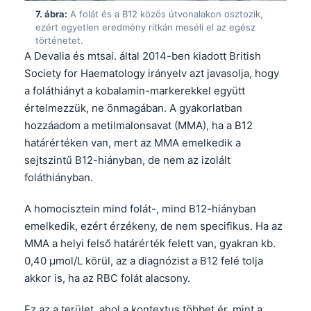
Català
7. ábra:
A folát és a B12 közös útvonalakon osztozik,
ezért egyetlen eredmény ritkán meséli el az egész
O‘zbekcha
történetet.
A Devalia és mtsai. által 2014-ben kiadott British
Українська
Society for Haematology irányelv azt javasolja, hogy
አማርኛ
a foláthiányt a kobalamin-markerekkel együtt
Kiswahili
értelmezzük, ne önmagában. A gyakorlatban
hozzáadom a metilmalonsavat (MMA), ha a B12
ភាសាខ្មែរ
határértéken van, mert az MMA emelkedik a
ဗမာစာ
sejtszintű B12-hiányban, de nem az izolált
ไทย
foláthiányban.
Tagalog
A homocisztein mind folát-, mind B12-hiányban
Tiếng Việt
emelkedik, ezért érzékeny, de nem specifikus. Ha az
Bahasa Melayu
MMA a helyi felső határérték felett van, gyakran kb.
0,40 µmol/L körül, az a diagnózist a B12 felé tolja
മലയാളം
akkor is, ha az RBC folát alacsony.
ಕನ್ನಡ
ગુજરાતી
Ez az a terület, ahol a kontextus többet ér, mint a