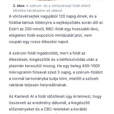
2. ábra:
A szérum- és a vörösvérsejt-folát eltérő
időzítési kérdésekre ad választ.
A vörösvérsejtek nagyjából 120 napig élnek, és a
foláttartalmuk többnyire a sejtképződés során dől el.
Ezért az 250 nmol/L RBC-folát egy hosszabb távú,
elégtelen folát-expozíció mintázatát jelzi, nem
csupán egy rossz étkezési napot.
A szérum-folát ingadozóbb, mert a folát az
étkezések, kiegészítők és a bélfelszívódás után a
plazmán keresztül mozog. Ha egy beteg 400–1000
mikrogramm folsavat szed 3 napig, a szérum-folátot
a normál tartományba tudja tolni, mielőtt a szöveti
raktárak teljesen helyreállnának.
Az Kantesti AI a folát időzítését úgy értelmezi, hogy
összeveti az eredmény dátumát, a kiegészítő
előzményeket és a CBC-leleteket a korábbi