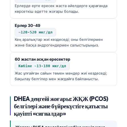
Ерлерде ерте ересек жаста әйелдерге қарағанда
көрсеткіш әдетте жоғары болады.
Ерлер 30-49
~120-520 мкг/дл
Кең аралықтар жиі кездеседі; оны белгілермен
және басқа андрогендермен салыстырыңыз.
60 жастан асқан ересектер
Көбіне ~13-180 мкг/дл
Жас ұлғайған сайын төмен мәндер жиі кездеседі;
бақылау белгілер мен жағдайға байланысты.
DHEA деңгейі жоғары: ЖҚЖ (PCOS)
белгілері және бүйрекүстіге қатысты
қауіпті «сигналдар»