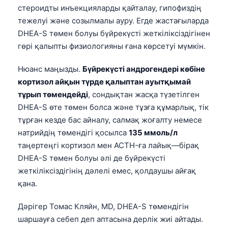
стероидты инъекцияларды қайталау, гипофиздің
తెలుగు
тежелуі және созылмалы ауру. Егде жастағыларда
मराठी
DHEA-S төмен болуы бүйрекүсті жеткіліксіздігінен
гөрі қалыпты физиологияны ғана көрсетуі мүмкін.
اردو
বাংলা
Нюанс маңызды.
Бүйрекүсті андрогендері көбіне
кортизол айқын түрде қалыптан ауытқымай
Shqip
тұрып төмендейді
, сондықтан жасқа түзетілген
Magyar
DHEA-S өте төмен болса және тұзға құмарлық, тік
Slovenščina
тұрған кезде бас айналу, салмақ жоғалту немесе
натрийдің төмендігі қосылса
135 ммоль/л
한국어
таңертеңгі кортизол мен ACTH-ға лайық—бірақ
Polski
DHEA-S төмен болуы әлі де бүйрекүсті
Lietuvių kalba
жеткіліксіздігінің дәлелі емес, қолдаушы айғақ
Русский
қана.
ქართული
Дәрігер Томас Кляйн, MD, DHEA-S төмендігін
Čeština
шаршауға себеп деп аптасына дерлік жиі айтады.