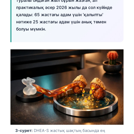
туралы ондаған жыл бұрын жазған, ал
практикалық әсер 2026 жылы да сол күйінде
қалады: 65 жастағы адам үшін 'қалыпты'
нәтиже 25 жастағы адам үшін анық төмен
болуы мүмкін.
3-сурет:
DHEA-S жастық шақтың басында ең