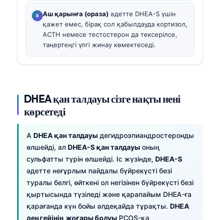
Аш қарынға (ораза)
әдетте DHEA-S үшін
қажет емес, бірақ сол қабылдауда кортизол,
ACTH немесе тестостерон да тексерілсе,
таңертеңгі үлгі жинау көмектеседі.
DHEA қан талдауы сізге нақты нені
көрсетеді
A
DHEA қан талдауы
дегидроэпиандростеронды
өлшейді, ал
DHEA-S қан талдауы
оның
сульфатты түрін өлшейді. Іс жүзінде,
DHEA-S
әдетте неғұрлым пайдалы бүйрекүсті безі
туралы белгі, өйткені ол негізінен бүйрекүсті безі
қыртысында түзіледі және қарапайым DHEA-ға
қарағанда күн бойы әлдеқайда тұрақты.
DHEA
деңгейінің жоғары болуы
PCOS-қа,