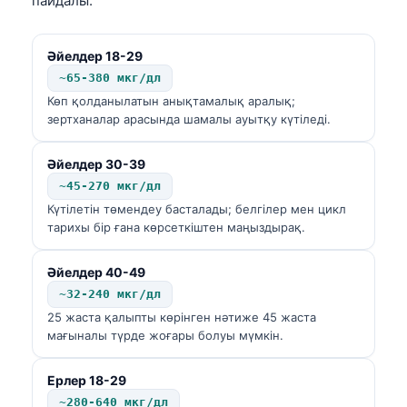
пайдалы.
Әйелдер 18-29
~65-380 мкг/дл
Көп қолданылатын анықтамалық аралық;
зертханалар арасында шамалы ауытқу күтіледі.
Әйелдер 30-39
~45-270 мкг/дл
Күтілетін төмендеу басталады; белгілер мен цикл
тарихы бір ғана көрсеткіштен маңыздырақ.
Әйелдер 40-49
~32-240 мкг/дл
25 жаста қалыпты көрінген нәтиже 45 жаста
мағыналы түрде жоғары болуы мүмкін.
Ерлер 18-29
~280-640 мкг/дл