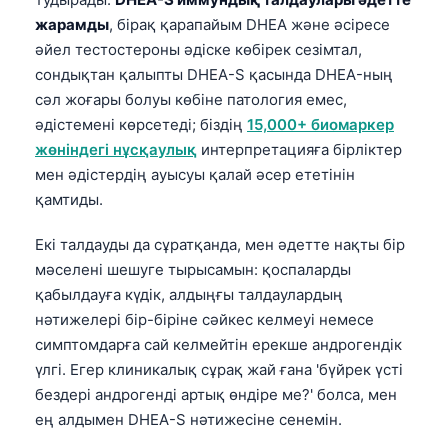
жарамды
, бірақ қарапайым DHEA және әсіресе
әйел тестостероны әдіске көбірек сезімтал,
сондықтан қалыпты DHEA-S қасында DHEA-ның
сәл жоғары болуы көбіне патология емес,
әдістемені көрсетеді; біздің
15,000+ биомаркер
жөніндегі нұсқаулық
интерпретацияға бірліктер
мен әдістердің ауысуы қалай әсер ететінін
қамтиды.
Екі талдауды да сұратқанда, мен әдетте нақты бір
мәселені шешуге тырысамын: қоспаларды
қабылдауға күдік, алдыңғы талдаулардың
нәтижелері бір-біріне сәйкес келмеуі немесе
симптомдарға сай келмейтін ерекше андрогендік
үлгі. Егер клиникалық сұрақ жай ғана 'бүйрек үсті
бездері андрогенді артық өндіре ме?' болса, мен
ең алдымен DHEA-S нәтижесіне сенемін.