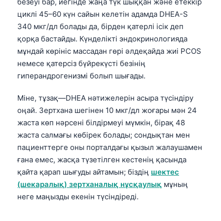
безеуі бар, иегінде жаңа түк шыққан және етеккір
циклі 45–60 күн сайын келетін адамда DHEA-S
340 мкг/дл болады да, бірден қатерлі ісік деп
қорқа бастайды. Күнделікті эндокринологияда
мұндай көрініс массадан гөрі әлдеқайда жиі PCOS
немесе қатерсіз бүйрекүсті безінің
гиперандрогенизмі болып шығады.
Міне, тұзақ—DHEA нәтижелерін асыра түсіндіру
оңай. Зертхана шегінен 10 мкг/дл жоғары мән 24
жаста көп нәрсені білдірмеуі мүмкін, бірақ 48
жаста салмағы көбірек болады; сондықтан мен
пациенттерге оны порталдағы қызыл жалаушамен
ғана емес, жасқа түзетілген кестенің қасында
қайта қарап шығуды айтамын; біздің
шектес
(шекаралық) зертханалық нұсқаулық
мұның
неге маңызды екенін түсіндіреді.