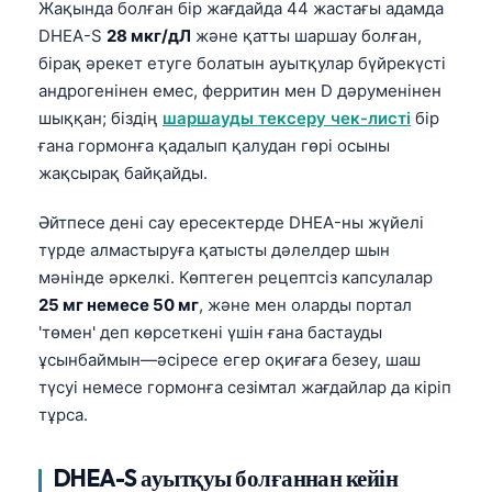
Жақында болған бір жағдайда 44 жастағы адамда
日本語
DHEA-S
28 мкг/дЛ
және қатты шаршау болған,
Eesti
бірақ әрекет етуге болатын ауытқулар бүйрекүсті
Azərbaycan dili
андрогенінен емес, ферритин мен D дәруменінен
шыққан; біздің
шаршауды тексеру чек-листі
бір
Bosanski
ғана гормонға қадалып қалудан гөрі осыны
Svenska
жақсырақ байқайды.
Српски језик
Әйтпесе дені сау ересектерде DHEA-ны жүйелі
Íslenska
түрде алмастыруға қатысты дәлелдер шын
Հայերեն
мәнінде әркелкі. Көптеген рецептсіз капсулалар
Bahasa Indonesia
25 мг немесе 50 мг
, және мен оларды портал
'төмен' деп көрсеткені үшін ғана бастауды
हिन्दी
ұсынбаймын—әсіресе егер оқиғаға безеу, шаш
Nederlands
түсуі немесе гормонға сезімтал жағдайлар да кіріп
Dansk
тұрса.
Български
DHEA-S ауытқуы болғаннан кейін
فارسی