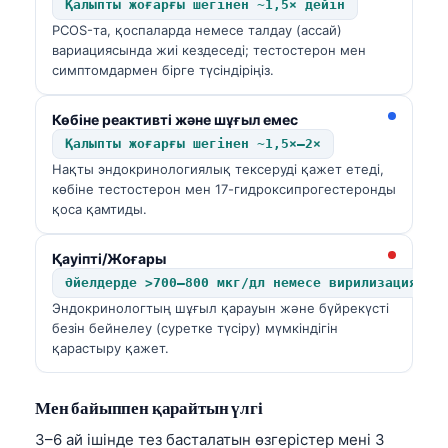
Қалыпты жоғарғы шегінен ~1,5× дейін
Frysk
PCOS-та, қоспаларда немесе талдау (ассай)
вариациясында жиі кездеседі; тестостерон мен
Esperanto
симптомдармен бірге түсіндіріңіз.
Беларуская мова
Татар теле
Көбіне реактивті және шұғыл емес
Қалыпты жоғарғы шегінен ~1,5×–2×
Кыргызча
Нақты эндокринологиялық тексеруді қажет етеді,
ئۇيغۇرچە
көбіне тестостерон мен 17-гидроксипрогестеронды
қоса қамтиды.
Cebuano
Basa Jawa
Қауіпті/Жоғары
Әйелдерде >700–800 мкг/дл немесе вирилизациямен
ພາສາລາວ
Эндокринологтың шұғыл қарауын және бүйрекүсті
Монгол
безін бейнелеу (суретке түсіру) мүмкіндігін
қарастыру қажет.
Afrikaans
العربية المغربية
Мен байыппен қарайтын үлгі
Occitan
3–6 ай ішінде тез басталатын өзгерістер мені 3