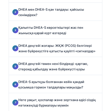
DHEA мен DHEA-S қан талдауы: қайсысы
сенімдірек?
Қалыпты DHEA-S көрсеткіштері жас пен
жынысқа қарай күрт өзгереді
DHEA деңгейі жоғары: ЖҚЖ (PCOS) белгілері
және бүйрекүстіге қатысты қауіпті «сигналдар»
DHEA деңгейі төмен нені білдіреді: қартаю,
стероид қабылдау және бүйрекүсті қоры
DHEA-S ауытқуы болғаннан кейін қандай
қосымша гормон талдаулары маңызды?
Неге уақыт, қоспалар және зертхана әдісі сіздің
нәтижеңізді бұрмалауы мүмкін