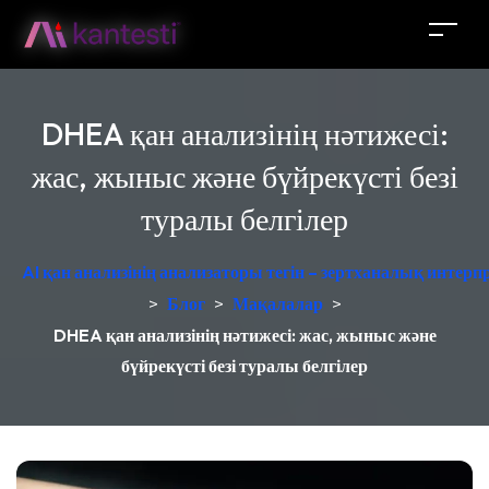
DHEA қан анализінің нәтижесі:
жас, жыныс және бүйрекүсті безі
туралы белгілер
AI қан анализінің анализаторы тегін – зертханалық интер
>
Блог
>
Мақалалар
>
DHEA қан анализінің нәтижесі: жас, жыныс және
бүйрекүсті безі туралы белгілер