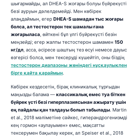
шығармайды, ал DHEA-S жоғары болуы бүйрекүсті
безі ауруын дәлелдемейді. Мен көбірек
алаңдаймын, егер
DHEA-S шамадан тыс жоғары
болса, ал тестостерон тек шамалы ғана
жоғарыласа
, өйткені бұл үлгі бүйрекүсті безін
меңзейді; егер жалпы тестостерон шамамен
150
нг/дл
, асса, әсіресе шаштың тез өсуі немесе дауыс
өзгерісі болса, мен тексеруді күшейтіп, оны біздің
тестостерон диапазоны жөніндегі нұсқаулықпен
бірге қайта қараймын
.
Көбірек кездесетін, бірақ клиникалық тұрғыдан
маңызды балама —
классикалық емес туа біткен
бүйрек үсті безі гиперплазиясынан ажырату үшін
ең пайдалы қан талдауы болып табылады
. Martin
et al., 2018 мәліметіне сәйкес, гиперандрогенизмді
кең гормон «аулауымен» емес, мақсатты
тексерумен бақылау керек, ал Speiser et al., 2018