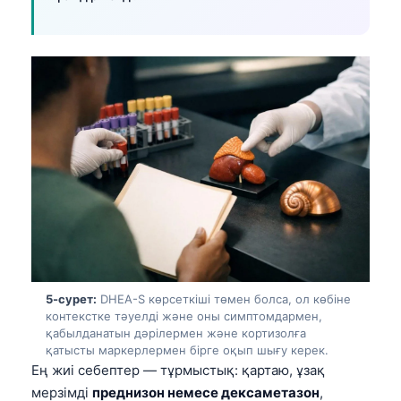
O‘zbekcha
Українська
አማርኛ
Kiswahili
ភាសាខ្មែរ
ဗမာစာ
ไทย
Tagalog
Tiếng Việt
Bahasa Melayu
5-сурет:
DHEA-S көрсеткіші төмен болса, ол көбіне
മലയാളം
контекстке тәуелді және оны симптомдармен,
қабылданатын дәрілермен және кортизолға
ಕನ್ನಡ
қатысты маркерлермен бірге оқып шығу керек.
ગુજરાતી
Ең жиі себептер — тұрмыстық: қартаю, ұзақ
мерзімді
преднизон немесе дексаметазон
,
தமிழ்