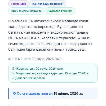
Гормондар
Қан талдауы нәтижесі
2026 жылғы жаңарту
Науқасқа түсінікті
Бір ғана DHEA нәтижесі сирек жағдайда бүкіл
жағдайды толық көрсетеді. Бұл пациентке
бағытталған нұсқаулық эндокринологтардың
DHEA мен DHEA-S көрсеткіштерін жас, жыныс,
симптомдар және гормондық панельдің қалған
бөлігімен бірге қалай оқитынын түсіндіреді.
📖 ~11 минут
📅
20 сәуір, 2026 жыл
📝 Жарияланды:
20 сәуір, 2026 жыл
🩺 Медициналық тұрғыдан қаралды:
15 шілде, 2026 ж.
✅ Дәлелге негізделген
🔄 Соңғы жаңартылған:
15 шілде, 2026 ж.