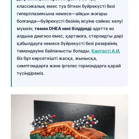
классикалық емес туа біткен бүйрекүсті безі
гиперплазиясына немесе—айқын жоғары
болғанда—бүйрекүсті безінің өсуіне сәйкес келуі
мүмкін;
төмен DHEA нені білдіреді
әдетте өз
алдына диагноз емес, қартаюға, стероидты дәрі
қабылдауға немесе бүйрекүсті безі резервінің
төмендеуіне байланысты болады.
Кантесті А.И
,
біз бұл көрсеткішті жасқа, жынысқа,
симптомдарға және іргелес гормондарға қарай
түсіндіреміз.