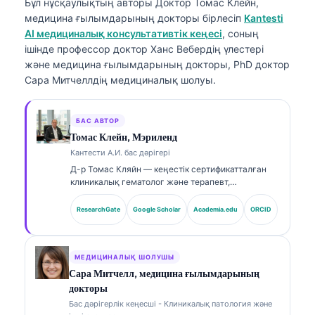
Бұл нұсқаулықтың авторы
Доктор Томас Клейн,
медицина ғылымдарының докторы
бірлесіп
Kantesti
AI медициналық консультативтік кеңесі
, соның
ішінде профессор доктор Ханс Вебердің үлестері
және медицина ғылымдарының докторы, PhD доктор
Сара Митчеллдің медициналық шолуы.
БАС АВТОР
Томас Клейн, Мэриленд
Кантести А.И. бас дәрігері
Д-р Томас Кляйн — кеңестік сертификатталған
клиникалық гематолог және терапевт,
зертханалық медицина саласында және ЖИ-мен
(AI) сүйемелденген клиникалық талдауда 15
ResearchGate
Google Scholar
Academia.edu
ORCID
жылдан астам тәжірибесі бар. Kantesti AI
компаниясының Бас медициналық офицері
ретінде ол меншікті нейрожелінің медициналық
дәлдігін қамтамасыз етуге қатысты клиникалық
МЕДИЦИНАЛЫҚ ШОЛУШЫ
қадағалауды жүзеге асырады. Д-р Кляйн
Сара Митчелл, медицина ғылымдарының
биомаркерлерді түсіндіру және зертханалық
докторы
диагностика бойынша зертханалық медицина
Бас дәрігерлік кеңесші - Клиникалық патология және
тақырыптарында кеңінен жариялады.