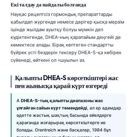
Екі талдау да пайдалы болғанда
Науқас рецептсіз гормондық препараттарды
қабылдап жүргенде немесе дәрігер қысқа мерзім
ішінде жылдам ауытқу болуы мүмкін деп
күдіктенгенде, DHEA-ның қарапайым деңгейі де
көмектесе алады. Бірақ көптеген стандартты
бүйрек үсті бездерін тексеру DHEA-S-қа көбірек
сүйенеді, өйткені ол «шуылы» аз.
Қалыпты DHEA-S көрсеткіштері жас
пен жынысқа қарай күрт өзгереді
A
DHEA-S-тың қалыпты диапазоны жас
ұлғайған сайын күрт төмендейді
, ал ер адамдар
әдетте жастық шақтың басында әйелдерге
қарағанда жоғарырақ көрсеткіштерге ие
болады. Orentreich және басқалар, 1984 бұл