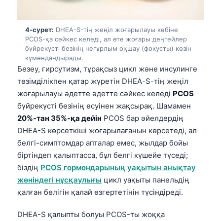
4-сурет:
DHEA-S-тің жеңіл жоғарылауы көбіне
PCOS-қа сәйкес келеді, ал өте жоғары деңгейлер
бүйрекүсті безінің неғұрлым оқшау (фокусты) көзін
күмәндандырады.
Безеу, гирсутизм, тұрақсыз цикл және инсулинге
төзімділікпен қатар жүретін DHEA-S-тің жеңіл
жоғарылауы әдетте әдетте сәйкес келеді
PCOS
бүйрекүсті безінің өсуінен жақсырақ. Шамамен
20%-тан 35%-қа дейін
PCOS бар әйелдердің
DHEA-S көрсеткіші жоғарылағанын көрсетеді, ал
белгі-симптомдар апталар емес, жылдар бойы
біртіндеп қалыптасса, бұл белгі күшейе түседі;
біздің
PCOS гормондарының уақытын анықтау
жөніндегі нұсқаулығы
цикл уақыты панельдің
қалған бөлігін қалай өзгертетінін түсіндіреді.
DHEA-S қалыпты болуы PCOS-ты жоққа