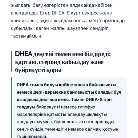
Gàidhlig
жылдағы баяу өзгерістен әлдеқайда көбірек
Euskara
алаңдатады. Егер DHEA-S күрт секірсе және
клиникалық оқиға жылдам болса, мен 'гормондар
Македонски јазик
құбылады' деген жалпы жауаппен сендіріп
Latviešu valoda
тастамаймын.
Galego
অসমীয়া
DHEA деңгейі төмен нені білдіреді:
қартаю, стероид қабылдау және
සිංහල
бүйрекүсті қоры
سنڌي
پښتو
DHEA төмен болуы көбіне жасқа байланысты
немесе дәрі-дәрмекке байланысты болады; бұл
өз алдына диагноз емес.
Төмен
DHEA-S қан
Slovenčina
талдауы
бүйрекүсті немесе гипофиз
Hrvatski
мәселелеріне қатысты алаңдаушылықты
қолдауы мүмкін, бірақ жалғыз өзі шаршауды,
Suomi
көңіл-күйдің төмендігін немесе салмақ қосуын
Català
түсіндірмейді.