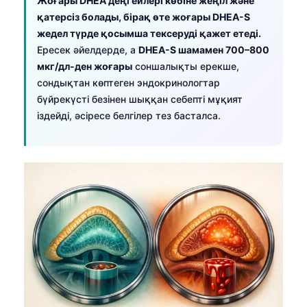
Жоғары DHEA деңгейлері көбіне жеңіл және
қатерсіз болады, бірақ өте жоғары DHEA-S
жедел түрде қосымша тексеруді қажет етеді.
Ересек әйелдерде, a
DHEA-S шамамен 700–800
мкг/дл-ден жоғары
соншалықты ерекше,
сондықтан көптеген эндокринологтар
бүйрекүсті безінен шыққан себепті мұқият
іздейді, әсіресе белгілер тез басталса.