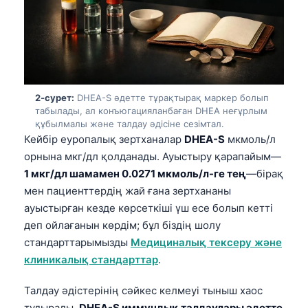
2-сурет:
DHEA-S әдетте тұрақтырақ маркер болып
табылады, ал конъюгацияланбаған DHEA неғұрлым
құбылмалы және талдау әдісіне сезімтал.
Кейбір еуропалық зертханалар
DHEA-S
мкмоль/л
орнына мкг/дл қолданады. Ауыстыру қарапайым—
1 мкг/дл шамамен 0.0271 мкмоль/л-ге тең
—бірақ
мен пациенттердің жай ғана зертхананы
ауыстырған кезде көрсеткіші үш есе болып кетті
деп ойлағанын көрдім; бұл біздің шолу
стандарттарымызды
Медициналық тексеру және
клиникалық стандарттар
.
Талдау әдістерінің сәйкес келмеуі тыныш хаос
тудырады.
DHEA-S иммундық талдаулары әдетте