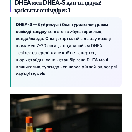
DHEA мен DHEA-S қан талдауы:
қайсысы сенімдірек?
DHEA-S — бүйрекүсті безі туралы неғұрлым
сенімді талдау
көптеген амбулаториялық
жағдайларда. Оның жартылай ыдырау кезеңі
шамамен 7–20 сағат, ал қарапайым DHEA
тезірек өзгереді және көбіне таңертең
шарықтайды, сондықтан бір ғана DHEA мәні
клиникалық тұрғыда көп нәрсе айтпай-ақ әсерлі
көрінуі мүмкін.