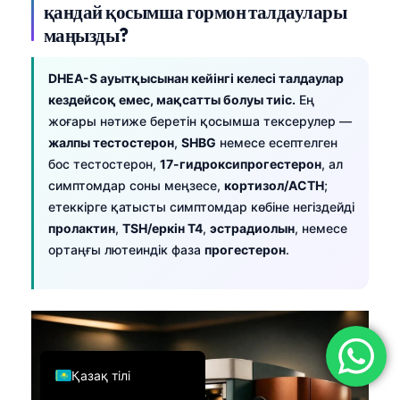
қандай қосымша гормон талдаулары
简体中文
маңызды?
Română
DHEA-S ауытқысынан кейінгі келесі талдаулар
Türkçe
кездейсоқ емес, мақсатты болуы тиіс.
Ең
Ελληνικά
жоғары нәтиже беретін қосымша тексерулер —
Português
жалпы тестостерон
,
SHBG
немесе есептелген
бос тестостерон,
17-гидроксипрогестерон
, ал
Español
симптомдар соны меңзесе,
кортизол/ACTH
;
Italiano
етеккірге қатысты симптомдар көбіне негіздейді
עִבְרִית
пролактин
,
TSH/еркін T4
,
эстрадиолын
, немесе
ортаңғы лютеиндік фаза
прогестерон
.
Français
العربية
Deutsch
English
Қазақ тілі