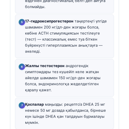
өздігінен диагностикалық белгі деп айтуға
болмайды.
17-гидроксипрогестерон
таңертеңгі үлгіде
шамамен 200 нг/дл-ден жоғары болса,
көбіне ACTH стимуляциясын тестілеуге
(тест) — классикалық емес туа біткен
бүйрекүсті гиперплазиясын анықтауға —
әкеледі.
Жалпы тестостерон
андрогендік
симптомдары тез күшейіп келе жатқан
әйелде шамамен 150 нг/дл-ден жоғары
болса, эндокринологқа жеделдетілген
қаралу қажет.
Қоспалар
маңызды: рецептсіз DHEA 25 мг
немесе 50 мг дозада қабылданса, бірнеше
күн ішінде DHEA қан талдауын бұрмалауы
мүмкін.