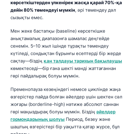
көрсеткіштерден үлкенірек жасқа қарай 70%-қа
дейін 80% төмендеуі мүмкін
, әрі төмендеу дәл
сызықты емес.
Мен жеке бастапқы (baseline) көрсеткішке
анықтамалық диапазонға шамалас деңгейде
сенемін. 5–10 жыл ішінде тұрақты төмендеу
күтіледі, сондықтан бұрынғы есептерді бір жерде
сақтау—біздің
қан талдауы тарихын бақылаушы
көмектеседі—бір ғана шекті мәнді жаттағаннан
гөрі пайдалырақ болуы мүмкін.
Пременопауза кезеңіндегі немесе циклінде жаңа
өзгерістер пайда болған әйелдер үшін шектен сәл
жоғары (borderline-high) нәтиже абсолют саннан
гөрі маңыздырақ болуы мүмкін. Біздің
әйелдер
гормондарының шолуы
Период, безеу және
шаштың өзгерістері бір уақытта қатар жүрсе, бұл