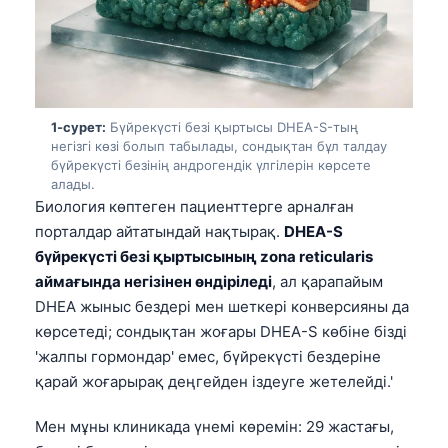
1-сурет:
Бүйрекүсті безі қыртысы DHEA-S-тың
негізгі көзі болып табылады, сондықтан бұл талдау
бүйрекүсті безінің андрогендік үлгілерін көрсете
алады.
Биология көптеген пациенттерге арналған
порталдар айтатындай нақтырақ.
DHEA-S
бүйрекүсті безі қыртысының zona reticularis
аймағында негізінен өндіріледі
, ал қарапайым
DHEA жыныс бездері мен шеткері конверсияны да
көрсетеді; сондықтан жоғары DHEA-S көбіне бізді
'жалпы гормондар' емес, бүйрекүсті бездеріне
қарай жоғарырақ деңгейден іздеуге жетелейді.'
Мен мұны клиникада үнемі көремін: 29 жастағы,