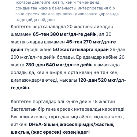
жоғары деңгейге жетіп, кейін төмендейді,
сондықтан жасқа байланысты интерпретация бір
ғана ересек адамға арналған диапазонға қарағанда
әлдеқайда пайдалы.
Көптеген зертханаларда 20 жастағы әйелдер
шамамен
65-тен 380 мкг/дл-ге дейін
, ал 30
жастағыларда шамамен
45-тен 270 мкг/дл-ге
дейін
түседі және
50 жастағыларға қарай
26-дан
200 мкг/дл-ге дейін болады. Ер адамдар көбіне 20
жаста
280-ден 640 мкг/дл-ге дейін
шамасында
болады да, кейін өмірдің орта кезеңіне тән кең
диапазондарға өтеді, мысалы
120-дан 520 мкг/дл-
ге дейін.
.
Көптеген порталдар әлі күнге дейін 18 жастан
басталатын бір ғана ересек интервалды көрсетеді.
Бұл клиникалық тұрғыдан ыңғайсыз «қысқа жол»,
өйткені
DHEA-S шың жасөспірімдік/жастық
шақтың (жас ересек) кезеңіндегі