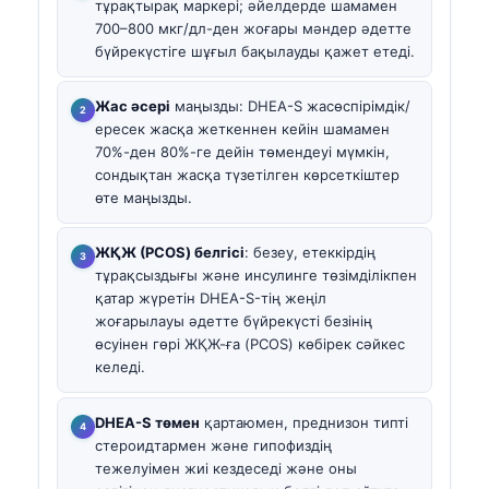
тұрақтырақ маркері; әйелдерде шамамен
700–800 мкг/дл-ден жоғары мәндер әдетте
бүйрекүстіге шұғыл бақылауды қажет етеді.
Жас әсері
маңызды: DHEA-S жасөспірімдік/
ересек жасқа жеткеннен кейін шамамен
70%-ден 80%-ге дейін төмендеуі мүмкін,
сондықтан жасқа түзетілген көрсеткіштер
өте маңызды.
ЖҚЖ (PCOS) белгісі
: безеу, етеккірдің
тұрақсыздығы және инсулинге төзімділікпен
қатар жүретін DHEA-S-тің жеңіл
жоғарылауы әдетте бүйрекүсті безінің
өсуінен гөрі ЖҚЖ-ға (PCOS) көбірек сәйкес
келеді.
DHEA-S төмен
қартаюмен, преднизон типті
стероидтармен және гипофиздің
тежелуімен жиі кездеседі және оны