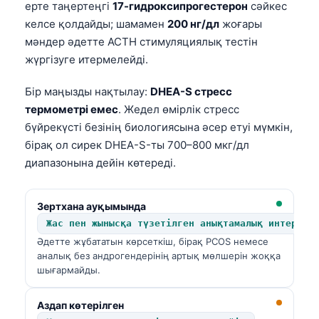
ерте таңертеңгі
17-гидроксипрогестерон
сәйкес
келсе қолдайды; шамамен
200 нг/дл
жоғары
мәндер әдетте ACTH стимуляциялық тестін
жүргізуге итермелейді.
Бір маңызды нақтылау:
DHEA-S стресс
термометрі емес
. Жедел өмірлік стресс
бүйрекүсті безінің биологиясына әсер етуі мүмкін,
бірақ ол сирек DHEA-S-ты 700–800 мкг/дл
диапазонына дейін көтереді.
Зертхана ауқымында
Жас пен жынысқа түзетілген анықтамалық интервал
Әдетте жұбататын көрсеткіш, бірақ PCOS немесе
аналық без андрогендерінің артық мөлшерін жоққа
шығармайды.
Norsk bokmål
Аздап көтерілген
Ślōnskŏ gŏdka