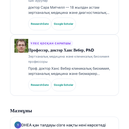
ішкі аурулар
доктор Сара Митчелл — 18 жылдан астам
зертханалық медицина және диагностикалық
талдау саласында тәжірибесі бар, біліктілігі
расталған клиникалық патологоанатом. Ол
ResearchGate
Google Scholar
клиникалық химия бойынша мамандандырылған
сертификаттарға ие және клиникалық тәжірибеде
биомаркер панельдері мен зертханалық талдауға
қатысты кеңінен жариялады.
ҮЛЕС ҚОСҚАН САРАПШЫ
Профессор, доктор Ханс Вебер, PhD
Зертханалық медицина және клиникалық биохимия
профессоры
Проф. доктор Ханс Вебер клиникалық биохимия,
зертханалық медицина және биомаркер
зерттеулері саласында 30+ жылдық тәжірибесін
ұсынады. Германияның клиникалық химия
ResearchGate
Google Scholar
қоғамының бұрынғы президенті бола отырып, ол
диагностикалық панельдерді талдауға,
биомаркерлерді стандарттауға және AI-мен
күшейтілген зертханалық медицинаға
Мазмұны
маманданған.
DHEA қан талдауы сізге нақты нені көрсетеді