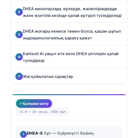
DHEA менопаузада, ерлерде, жасөспірімдерде
және жүктілік кезінде қалай әртүрлі түсіндіріледі
DHEA жоғары немесе төмен болса, қашан шұғыл
эндокринологиялық қаралу қажет
Kantesti AI уақыт өте келе DHEA үлгілерін қалай
түсіндіреді
Жиі қойылатын сұрақтар
⚡ Қысқаша шолу
v1.0 —
20 сәуір, 2026 жыл
DHEA-S
бұл — бүйрекүсті безінің