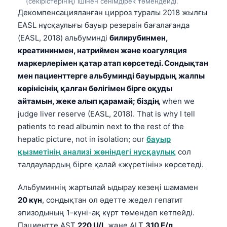
(секірістерінің) ішінен сенімдірек төмендейді.
Frysk
Декомпенсацияланған цирроз туралы 2018 жылғы
EASL нұсқаулығы бауыр резервін бағалағанда
Esperanto
(EASL, 2018) альбуминді
билирубинмен,
Беларуская мова
креатининмен, натриймен және коагуляция
Татар теле
маркерлерімен қатар атап көрсетеді. Сондықтан
мен пациенттерге альбуминді бауырдың жалпы
Кыргызча
көрінісінің қалған бөлігімен бірге оқуды
ئۇيغۇرچە
айтамын, жеке алып қарамай; біздің
when we
Cebuano
judge liver reserve (EASL, 2018). That is why I tell
patients to read albumin next to the rest of the
Basa Jawa
hepatic picture, not in isolation; our
бауыр
ພາສາລາວ
қызметінің анализі жөніндегі нұсқаулық
сол
Монгол
талдаулардың бірге қалай «жүретінін» көрсетеді.
Afrikaans
Альбуминнің жартылай ыдырау кезеңі шамамен
العربية المغربية
20 күн
, сондықтан ол әдетте жедел гепатит
Occitan
эпизодының 1-күні-ақ күрт төмендеп кетпейді.
Пациентте AST
220 U/L
және ALT
310 Е/л