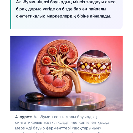
Альбуминнің өзі бауырдың мінсіз талдауы емес,
бірақ дұрыс үлгіде ол бізде бар ең пайдалы
синтетикалық маркерлердің біріне айналады.
4-сурет:
Альбумин созылмалы бауырдың
Norsk bokmål
синтетикалық жеткіліксіздігінде көптеген қысқа
мерзімді бауыр ферменттері «шоқтарының»
Ślōnskŏ gŏdka