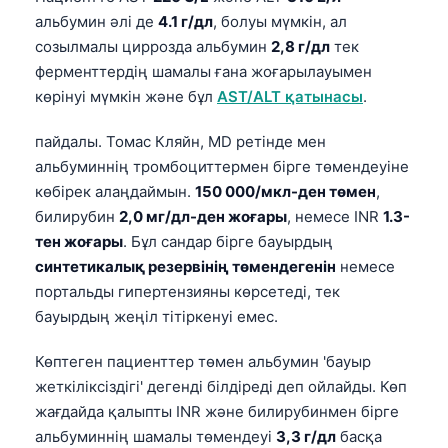
Gàidhlig
альбумин әлі де
4.1 г/дл
, болуы мүмкін, ал
Euskara
созылмалы циррозда альбумин
2,8 г/дл
тек
Македонски јазик
ферменттердің шамалы ғана жоғарылауымен
көрінуі мүмкін және бұл
AST/ALT қатынасы
.
Latviešu valoda
Galego
пайдалы. Томас Кляйн, MD ретінде мен
альбуминнің тромбоциттермен бірге төмендеуіне
অসমীয়া
көбірек алаңдаймын.
150 000/мкл-ден төмен
,
සිංහල
билирубин
2,0 мг/дл-ден жоғары
, немесе INR
1.3-
سنڌي
тен жоғары
. Бұл сандар бірге бауырдың
پښتو
синтетикалық резервінің төмендегенін
немесе
портальды гипертензияны көрсетеді, тек
бауырдың жеңіл тітіркенуі емес.
Slovenčina
Көптеген пациенттер төмен альбумин 'бауыр
Hrvatski
жеткіліксіздігі' дегенді білдіреді деп ойлайды. Көп
Suomi
жағдайда қалыпты INR және билирубинмен бірге
Català
альбуминнің шамалы төмендеуі
3,3 г/дл
басқа