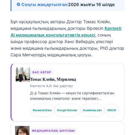
🔄 Соңғы жаңартылған:
2026 жылғы 16 шілде
Бұл нұсқаулықтың авторы
Доктор Томас Клейн,
медицина ғылымдарының докторы
бірлесіп
Kantesti
AI медициналық консультативтік кеңесі
, соның
ішінде профессор доктор Ханс Вебердің үлестері
және медицина ғылымдарының докторы, PhD доктор
Сара Митчеллдің медициналық шолуы.
БАС АВТОР
Томас Клейн, Мэриленд
Кантести А.И. бас дәрігері
Д-р Томас Кляйн — кеңестік сертификатталған
клиникалық гематолог және терапевт,
зертханалық медицина саласында және ЖИ-мен
(AI) сүйемелденген клиникалық талдауда 15
ResearchGate
Google Scholar
Academia.edu
ORCID
жылдан астам тәжірибесі бар. Kantesti AI
компаниясының Бас медициналық офицері
ретінде ол меншікті нейрожелінің медициналық
дәлдігін қамтамасыз етуге қатысты клиникалық
МЕДИЦИНАЛЫҚ ШОЛУШЫ