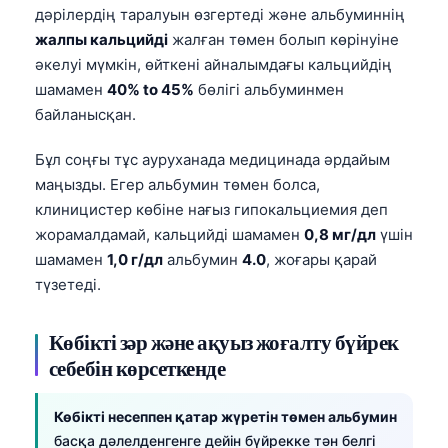
дәрілердің таралуын өзгертеді және альбуминнің
жалпы кальцийді
жалған төмен болып көрінуіне
әкелуі мүмкін, өйткені айналымдағы кальцийдің
шамамен
40% to 45%
бөлігі альбуминмен
байланысқан.
Бұл соңғы тұс ауруханада медицинада әрдайым
маңызды. Егер альбумин төмен болса,
клиницистер көбіне нағыз гипокальциемия деп
жорамалдамай, кальцийді шамамен
0,8 мг/дл
үшін
шамамен
1,0 г/дл
альбумин
4.0
, жоғары қарай
түзетеді.
Көбікті зәр және ақуыз жоғалту бүйрек
себебін көрсеткенде
Көбікті несеппен қатар жүретін төмен альбумин
басқа дәлелденгенге дейін бүйрекке тән белгі