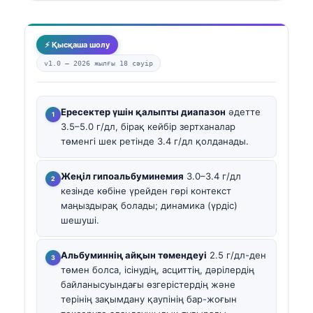
⚡ Қысқаша шолу
v1.0 —
2026 жылғы 18 сәуір
Ересектер үшін қалыпты диапазон
әдетте
3.5–5.0 г/дл, бірақ кейбір зертханалар
төменгі шек ретінде 3.4 г/дл қолданады.
Жеңіл гипоальбуминемия
3.0–3.4 г/дл
кезінде көбіне үрейден гөрі контекст
маңыздырақ болады; динамика (үрдіс)
шешуші.
Альбуминнің айқын төмендеуі
2.5 г/дл-ден
төмен болса, ісінудің, асциттің, дәрілердің
байланысуындағы өзгерістердің және
терінің зақымдану қаупінің бар-жоғын