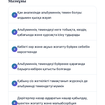
Мазмұны
маманданған.
Қан анализінде альбуминнің төмен болуы:
алдымен қысқа жауап
Альбуминнің төмендеуі неге тобықта, көздің
қабағында және құрсақта ісіну тудырады
Көбікті зәр және ақуыз жоғалту бүйрек себебін
көрсеткенде
Альбуминнің төмендеуі бүйрекке қарағанда
бауырға көбірек қатысты болғанда
Қабыну сіз жеткілікті тамақтанып жүрсеңіз де
альбуминді төмендетуі мүмкін
Дәрігерлер назар аударатын нашар қабылдау,
ішектен жоғалту және мальабсорбция