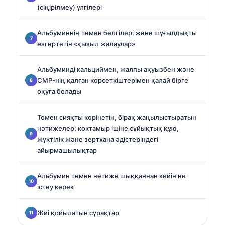
(сіңірілмеу) үлгілері
Альбуминнің төмен белгілері және шұғылдықты
өзгертетін «қызыл жалаулар»
Альбуминді кальциймен, жалпы ақуызбен және
CMP-нің қалған көрсеткіштерімен қалай бірге
оқуға болады
Төмен сияқты көрінетін, бірақ жаңылыстыратын
нәтижелер: көктамыр ішіне сұйықтық құю,
жүктілік және зертхана әдістеріндегі
айырмашылықтар
Альбумин төмен нәтиже шыққаннан кейін не
істеу керек
Жиі қойылатын сұрақтар