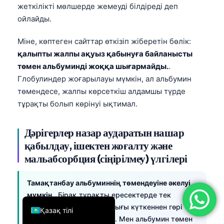
жеткілікті мөлшерде жемеуді білдіреді деп
简体中文
ойлайды.
Română
Міне, көптеген сайттар өткізіп жіберетін бөлік:
Türkçe
қалыпты жалпы ақуыз қабынуға байланысты
Ελληνικά
төмен альбуминді жоққа шығармайды.
.
Português
Глобулиндер жоғарылауы мүмкін, ал альбумин
төмендесе, жалпы көрсеткіш алдамшы түрде
Español
тұрақты болып көрінуі ықтимал.
Italiano
עִבְרִית
Дәрігерлер назар аударатын нашар
қабылдау, ішектен жоғалту және
Français
мальабсорбция (сіңірілмеу) үлгілері
العربية
Deutsch
Тамақтанбау альбуминнің төмендеуіне әкелуі
English
мүмкін.
, Бірақ тұрақты ересектерде тек
тағамдық ақуыз тапшылығы күткеннен гөрі
Қазақ тілі
сирек түсіндірме болады. Мен альбумин төмен