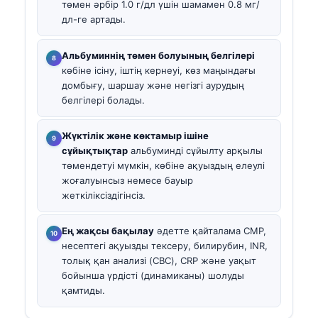
төмен әрбір 1.0 г/дл үшін шамамен 0.8 мг/
дл-ге артады.
Альбуминнің төмен болуының белгілері
көбіне ісіну, іштің кернеуі, көз маңындағы
домбығу, шаршау және негізгі аурудың
белгілері болады.
Жүктілік және көктамыр ішіне
сұйықтықтар
альбуминді сұйылту арқылы
төмендетуі мүмкін, көбіне ақуыздың елеулі
жоғалуынсыз немесе бауыр
жеткіліксіздігінсіз.
Ең жақсы бақылау
әдетте қайталама CMP,
несептегі ақуызды тексеру, билирубин, INR,
толық қан анализі (CBC), CRP және уақыт
бойынша үрдісті (динамиканы) шолуды
қамтиды.