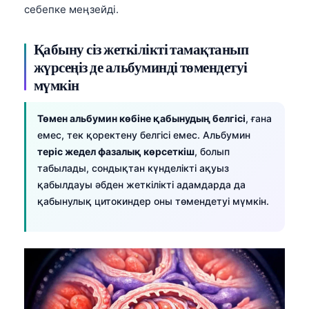
себепке меңзейді.
O‘zbekcha
Українська
Қабыну сіз жеткілікті тамақтанып
አማርኛ
жүрсеңіз де альбуминді төмендетуі
Kiswahili
мүмкін
ភាសាខ្មែរ
Төмен альбумин көбіне қабынудың белгісі
, ғана
ဗမာစာ
емес, тек қоректену белгісі емес. Альбумин
ไทย
теріс жедел фазалық көрсеткіш
, болып
табылады, сондықтан күнделікті ақуыз
Tagalog
қабылдауы әбден жеткілікті адамдарда да
Tiếng Việt
қабынулық цитокиндер оны төмендетуі мүмкін.
Bahasa Melayu
മലയാളം
ಕನ್ನಡ
ગુજરાતી
தமிழ்