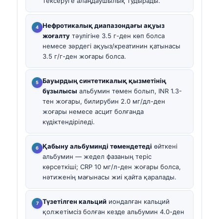
тексеруге алаңдаушылық тудырады.
Нефротикалық диапазондағы ақуыз
жоғалту
тәулігіне 3.5 г-ден көп болса
немесе зәрдегі ақуыз/креатинин қатынасы
3.5 г/г-ден жоғары болса.
Бауырдың синтетикалық қызметінің
бұзылысы
альбумин төмен болып,
INR
1.3-
тен жоғары, билирубин 2.0 мг/дл-ден
жоғары немесе асцит болғанда
күдіктендіріледі.
Қабыну альбуминді төмендетеді
өйткені
альбумин — жедел фазаның теріс
көрсеткіші;
CRP
10 мг/л-ден жоғары болса,
нәтиженің мағынасы жиі қайта қаралады.
Түзетілген кальций
иондалған кальций
қолжетімсіз болған кезде альбумин 4.0-ден