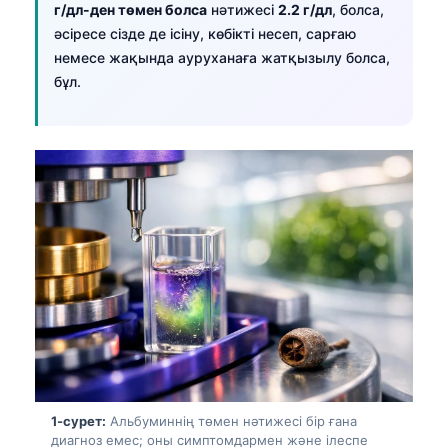
г/дл-ден төмен болса
нәтижесі
2.2 г/дл
, болса,
әсіресе сізде де ісіну, көбікті несеп, сарғаю
немесе жақында ауруханаға жатқызылу болса,
бұл.
1-сурет:
Альбуминнің төмен нәтижесі бір ғана
диагноз емес; оны симптомдармен және ілеспе