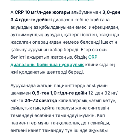
日本語
A
CRP 10 мг/л-ден жоғары
альбуминмен
3,0-ден
Eesti
3,4 г/дл-ге дейінгі
диапазон көбіне жай ғана
Azərbaycan dili
ақуыздың аз қабылдануынан емес, инфекциядан,
Bosanski
аутоиммундық аурудан, қатерлі ісіктен, жақында
жасалған операциядан немесе белсенді ішектің
Svenska
қабыну ауруынан хабар береді. Егер сіз осы
Српски језик
бөлікті ажыратып жатсаңыз, біздің
CRP
Íslenska
диапазоны бойынша нұсқаулық
клиникада ең
жиі қолданатын шектерді береді.
Հայերեն
Bahasa Indonesia
Ауруханада жатқан пациенттерде альбумин
हिन्दी
шамамен
0,5-тен 1,0 г/дл-ге дейін
12-ден 32 нг/
мл-ге
24–72 сағатқа
капиллярлық «ағып кету»,
Nederlands
сұйықтықтың қайта таралуы және синтездің
Dansk
төмендеуі есебінен төмендеуі мүмкін. Көп
Български
пациенттер мұны таңқаларлық деп санайды,
өйткені кенет төмендеу түн ішінде ақуызды
فارسی