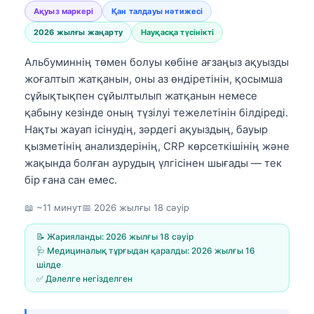
Ақуыз маркері
Қан талдауы нәтижесі
2026 жылғы жаңарту
Науқасқа түсінікті
Альбуминнің төмен болуы көбіне ағзаңыз ақуызды
жоғалтып жатқанын, оны аз өндіретінін, қосымша
сұйықтықпен сұйылтылып жатқанын немесе
қабыну кезінде оның түзілуі тежелетінін білдіреді.
Нақты жауап ісінудің, зәрдегі ақуыздың, бауыр
қызметінің анализдерінің,
CRP
көрсеткішінің және
жақында болған аурудың үлгісінен шығады — тек
бір ғана сан емес.
📖 ~11 минут
📅
2026 жылғы 18 сәуір
📝 Жарияланды:
2026 жылғы 18 сәуір
🩺 Медициналық тұрғыдан қаралды:
2026 жылғы 16
шілде
✅ Дәлелге негізделген