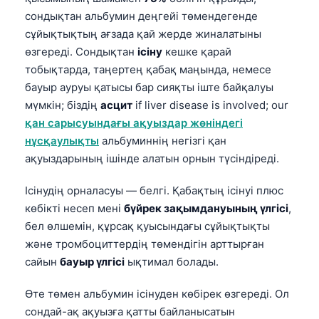
сондықтан альбумин деңгейі төмендегенде
сұйықтықтың ағзада қай жерде жиналатыны
өзгереді. Сондықтан
ісіну
кешке қарай
тобықтарда, таңертең қабақ маңында, немесе
бауыр ауруы қатысы бар сияқты іште байқалуы
мүмкін; біздің
асцит
if liver disease is involved; our
қан сарысуындағы ақуыздар жөніндегі
нұсқаулықты
альбуминнің негізгі қан
ақуыздарының ішінде алатын орнын түсіндіреді.
Ісінудің орналасуы — белгі. Қабақтың ісінуі плюс
көбікті несеп мені
бүйрек зақымдануының үлгісі
,
бел өлшемін, құрсақ қуысындағы сұйықтықты
және тромбоциттердің төмендігін арттырған
сайын
бауыр үлгісі
ықтимал болады.
Өте төмен альбумин ісінуден көбірек өзгереді. Ол
сондай-ақ ақуызға қатты байланысатын