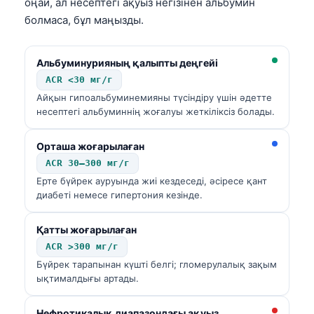
оңай, ал несептегі ақуыз негізінен альбумин
болмаса, бұл маңызды.
Альбуминурияның қалыпты деңгейі
ACR <30 мг/г
Айқын гипоальбуминемияны түсіндіру үшін әдетте
несептегі альбуминнің жоғалуы жеткіліксіз болады.
Орташа жоғарылаған
ACR 30–300 мг/г
Ерте бүйрек ауруында жиі кездеседі, әсіресе қант
диабеті немесе гипертония кезінде.
Қатты жоғарылаған
ACR >300 мг/г
Бүйрек тарапынан күшті белгі; гломерулалық зақым
ықтималдығы артады.
Нефротикалық диапазондағы ақуыз