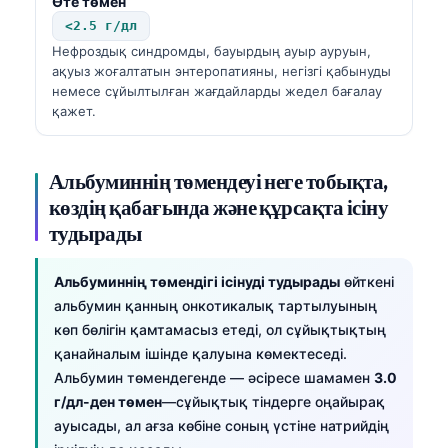
Өте төмен
<2.5 г/дл
Нефроздық синдромды, бауырдың ауыр ауруын,
ақуыз жоғалтатын энтеропатияны, негізгі қабынуды
немесе сұйылтылған жағдайларды жедел бағалау
қажет.
Альбуминнің төмендеуі неге тобықта,
көздің қабағында және құрсақта ісіну
тудырады
Альбуминнің төмендігі ісінуді тудырады
өйткені
альбумин қанның онкотикалық тартылуының
көп бөлігін қамтамасыз етеді, ол сұйықтықтың
қанайналым ішінде қалуына көмектеседі.
Альбумин төмендегенде — әсіресе шамамен
3.0
г/дл-ден төмен
—сұйықтық тіндерге оңайырақ
ауысады, ал ағза көбіне соның үстіне натрийдің