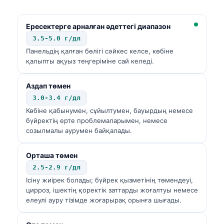
Ересектерге арналған әдеттегі диапазон
3.5-5.0 г/дл
Панельдің қалған бөлігі сәйкес келсе, көбіне
қалыпты ақуыз теңгеріміне сай келеді.
Аздап төмен
3.0-3.4 г/дл
Көбіне қабынумен, сұйылтумен, бауырдың немесе
бүйректің ерте проблемаларымен, немесе
созылмалы аурумен байқалады.
Орташа төмен
2.5-2.9 г/дл
Ісіну жиірек болады; бүйрек қызметінің төмендеуі,
цирроз, ішектің қоректік заттарды жоғалтуы немесе
елеулі ауру тізімде жоғарырақ орынға шығады.