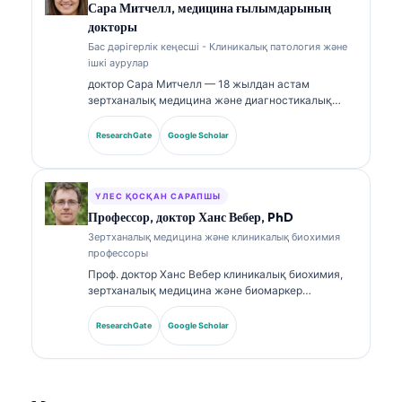
қадағалауды жүзеге асырады. Д-р Кляйн
Сара Митчелл, медицина ғылымдарының
биомаркерлерді түсіндіру және зертханалық
докторы
диагностика бойынша зертханалық медицина
Бас дәрігерлік кеңесші - Клиникалық патология және
тақырыптарында кеңінен жариялады.
ішкі аурулар
доктор Сара Митчелл — 18 жылдан астам
зертханалық медицина және диагностикалық
талдау саласында тәжірибесі бар, біліктілігі
расталған клиникалық патологоанатом. Ол
ResearchGate
Google Scholar
клиникалық химия бойынша мамандандырылған
сертификаттарға ие және клиникалық тәжірибеде
биомаркер панельдері мен зертханалық талдауға
қатысты кеңінен жариялады.
ҮЛЕС ҚОСҚАН САРАПШЫ
Профессор, доктор Ханс Вебер, PhD
Зертханалық медицина және клиникалық биохимия
профессоры
Проф. доктор Ханс Вебер клиникалық биохимия,
зертханалық медицина және биомаркер
зерттеулері саласында 30+ жылдық тәжірибесін
ұсынады. Германияның клиникалық химия
ResearchGate
Google Scholar
қоғамының бұрынғы президенті бола отырып, ол
диагностикалық панельдерді талдауға,
биомаркерлерді стандарттауға және AI-мен
күшейтілген зертханалық медицинаға