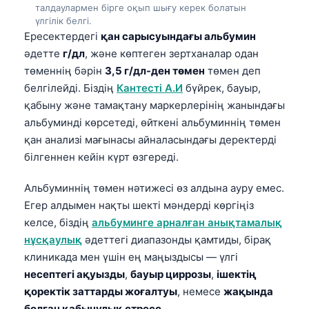
талдаулармен бірге оқып шығу керек болатын
үлгілік белгі.
Ересектердегі
қан сарысуындағы альбумин
әдетте
г/дл
, және көптеген зертханалар одан
төменнің бәрін
3,5 г/дл-ден төмен
төмен деп
белгілейді. Біздің
Кантесті А.И
бүйрек, бауыр,
қабыну және тамақтану маркерлерінің жанындағы
альбуминді көрсетеді, өйткені альбуминнің төмен
қан анализі мағынасы айналасындағы деректерді
білгеннен кейін күрт өзгереді.
Альбуминнің төмен нәтижесі өз алдына ауру емес.
Егер алдымен нақты шекті мәндерді көргіңіз
келсе, біздің
альбуминге арналған анықтамалық
нұсқаулық
әдеттегі диапазонды қамтиды, бірақ
клиникада мен үшін ең маңыздысы — үлгі
несептегі ақуызды
,
бауыр циррозы
,
ішектің
қоректік заттарды жоғалтуы
, немесе
жақында
болған қабынулық стресс
.