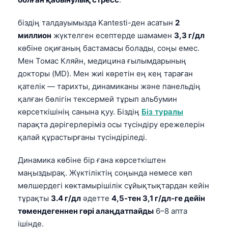
біздің талдауымызда Kantesti-ден асатын
2
миллион
жүктелген есептерде шамамен
3,3 г/дл
көбіне оқиғаның бастамасы болады, соңы емес.
Мен Томас Кляйн, медицина ғылымдарының
докторы (MD). Мен жиі көретін ең кең тараған
қателік — тарихты, динамиканы және панельдің
қалған бөлігін тексермей тұрып альбумин
көрсеткішінің санына қуу. Біздің
Біз туралы
парақта дәрігерлеріміз осы түсіндіру ережелерін
қалай құрастырғаны түсіндіріледі.
Динамика көбіне бір ғана көрсеткіштен
маңыздырақ. Жүктіліктің соңында немесе көп
мөлшердегі көктамырішілік сұйықтықтардан кейін
тұрақты
3.4 г/дл
әдетте
4,5-тен 3,1 г/дл-ге дейін
төмендегеннен гөрі алаңдатпайды
6–8 апта
ішінде.