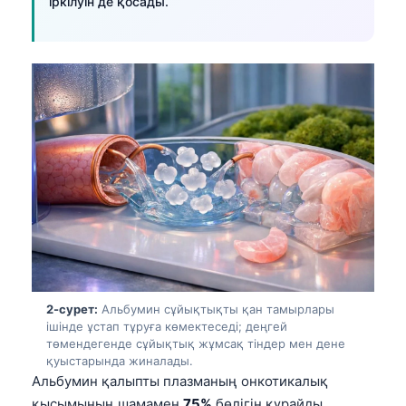
іркілуін де қосады.
2-сурет:
Альбумин сұйықтықты қан тамырлары
ішінде ұстап тұруға көмектеседі; деңгей
төмендегенде сұйықтық жұмсақ тіндер мен дене
қуыстарында жиналады.
Альбумин қалыпты плазманың онкотикалық
қысымының шамамен
75%
бөлігін құрайды,