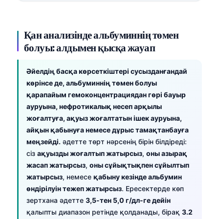
Қан анализінде альбуминнің төмен
болуы: алдымен қысқа жауап
Әйелдің басқа көрсеткіштері сусызданғандай
көрінсе де, альбуминнің төмен болуы
қарапайым гемоконцентрациядан гөрі бауыр
ауруына, нефротикалық несеп арқылы
жоғалтуға, ақуыз жоғалтатын ішек ауруына,
айқын қабынуға немесе дұрыс тамақтанбауға
меңзейді.
әдетте төрт нәрсенің бірін білдіреді:
сіз
ақуызды жоғалтып жатырсыз
,
оны азырақ
жасап жатырсыз
,
оны сұйықтықпен сұйылтып
жатырсыз
, немесе
қабыну кезінде альбумин
өндірілуін тежеп жатырсыз
. Ересектерде көп
зертхана әдетте
3,5-тен 5,0 г/дл-ге дейін
қалыпты диапазон ретінде қолданады, бірақ
3.2