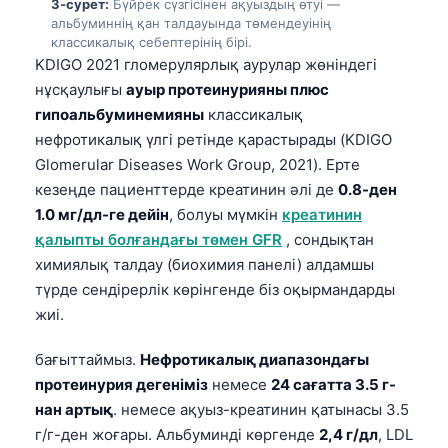
3-сурет:
Бүйрек сүзгісінен ақуыздың өтуі —
альбуминнің қан талдауында төмендеуінің
классикалық себептерінің бірі.
KDIGO 2021 гломерулярлық аурулар жөніндегі
нұсқаулығы
ауыр протеинурияны плюс
гипоальбуминемияны
классикалық
нефротикалық үлгі ретінде қарастырады (KDIGO
Glomerular Diseases Work Group, 2021). Ерте
кезеңде пациенттерде креатинин әлі де
0.8-ден
1.0 мг/дл-ге дейін
, болуы мүмкін
креатинин
қалыпты болғандағы төмен GFR
, сондықтан
химиялық талдау (биохимия панелі) алдамшы
түрде сендірерлік көрінгенде біз оқырмандарды
жиі.
бағыттаймыз.
Нефротикалық диапазондағы
протеинурия дегеніміз
немесе
24 сағатта 3.5 г-
нан артық
. немесе ақуыз-креатинин қатынасы 3.5
г/г-ден жоғары. Альбуминді көргенде
2,4 г/дл
, LDL