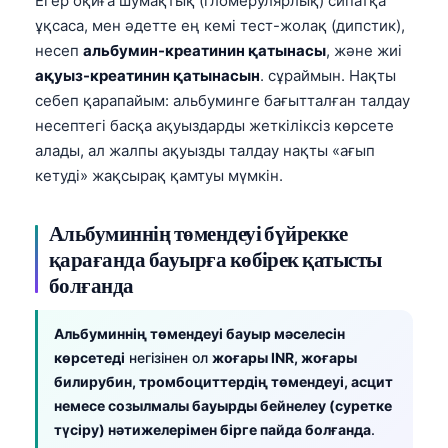
Егер оқиға шумақтық (гломерулярлық) сипатқа
ұқсаса, мен әдетте ең кемі тест-жолақ (дипстик),
несеп
альбумин-креатинин қатынасы
, және жиі
ақуыз-креатинин қатынасын
. сұраймын. Нақты
себеп қарапайым: альбуминге бағытталған талдау
несептегі басқа ақуыздарды жеткіліксіз көрсете
алады, ал жалпы ақуызды талдау нақты «ағып
кетуді» жақсырақ қамтуы мүмкін.
Альбуминнің төмендеуі бүйрекке
қарағанда бауырға көбірек қатысты
болғанда
Альбуминнің төмендеуі бауыр мәселесін
көрсетеді
негізінен ол
жоғары INR, жоғары
билирубин, тромбоциттердің төмендеуі, асцит
немесе созылмалы бауырды бейнелеу (суретке
түсіру) нәтижелерімен бірге пайда болғанда
.