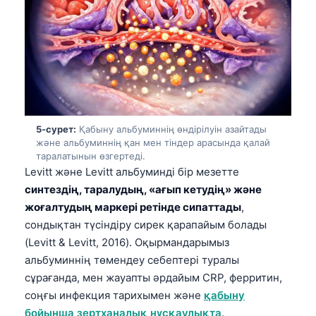
తెలుగు
मराठी
اردو
বাংলা
Shqip
5-сурет:
Қабыну альбуминнің өндірілуін азайтады
Magyar
және альбуминнің қан мен тіндер арасында қалай
таралатынын өзгертеді.
Slovenščina
Levitt және Levitt альбуминді бір мезетте
한국어
синтездің, таралудың, «ағып кетудің» және
жоғалтудың маркері ретінде сипаттады
,
Polski
сондықтан түсіндіру сирек қарапайым болады
Lietuvių kalba
(Levitt & Levitt, 2016). Оқырмандарымыз
Русский
альбуминнің төмендеу себептері туралы
ქართული
сұрағанда, мен жауапты әрдайым CRP, ферритин,
соңғы инфекция тарихымен және
қабыну
Čeština
бойынша зертханалық нұсқаулықта
.