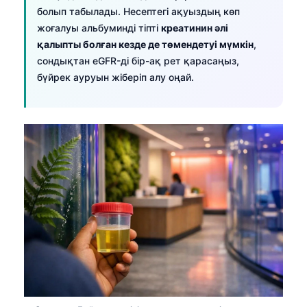
болып табылады. Несептегі ақуыздың көп
жоғалуы альбуминді тіпті
креатинин әлі
қалыпты болған кезде де төмендетуі мүмкін
,
сондықтан eGFR-ді бір-ақ рет қарасаңыз,
бүйрек ауруын жіберіп алу оңай.