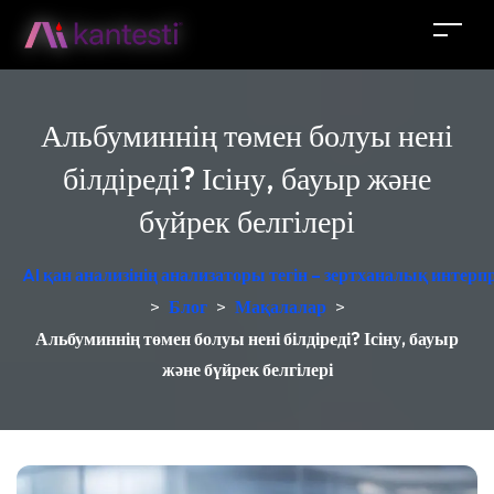
Альбуминнің төмен болуы нені
білдіреді? Ісіну, бауыр және
бүйрек белгілері
AI қан анализінің анализаторы тегін – зертханалық интер
>
Блог
>
Мақалалар
>
Альбуминнің төмен болуы нені білдіреді? Ісіну, бауыр
және бүйрек белгілері