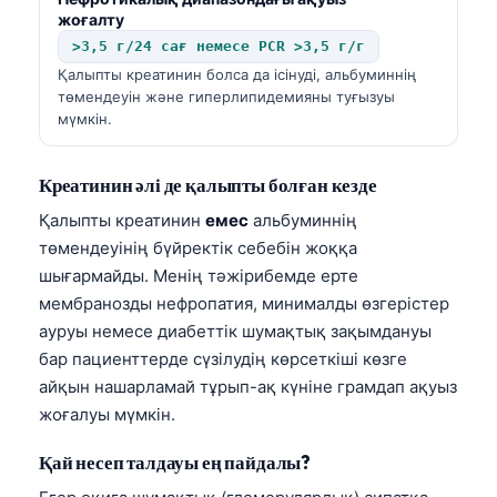
жоғалту
>3,5 г/24 сағ немесе PCR >3,5 г/г
Қалыпты креатинин болса да ісінуді, альбуминнің
төмендеуін және гиперлипидемияны туғызуы
мүмкін.
Креатинин әлі де қалыпты болған кезде
Қалыпты креатинин
емес
альбуминнің
төмендеуінің бүйректік себебін жоққа
шығармайды. Менің тәжірибемде ерте
мембранозды нефропатия, минималды өзгерістер
ауруы немесе диабеттік шумақтық зақымдануы
бар пациенттерде сүзілудің көрсеткіші көзге
айқын нашарламай тұрып-ақ күніне грамдап ақуыз
жоғалуы мүмкін.
Қай несеп талдауы ең пайдалы?