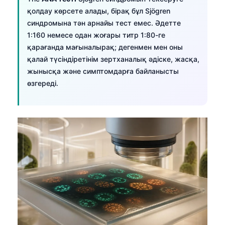
қолдау көрсете алады, бірақ бұл Sjögren
синдромына тән арнайы тест емес. Әдетте
1:160 немесе одан жоғары титр 1:80-ге
қарағанда мағыналырақ; дегенмен мен оны
қалай түсіндіретінім зертханалық әдіске, жасқа,
жынысқа және симптомдарға байланысты
өзгереді.