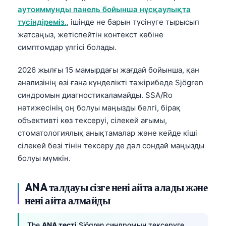
аутоиммунды панель бойынша нұсқаулықта
түсіндіреміз.
, ішінде не барын түсінуге тырысып
жатсаңыз, жетіспейтін контекст көбіне
симптомдар үлгісі болады.
2026 жылғы 15 мамырдағы жағдай бойынша, қан
анализінің өзі ғана күнделікті тәжірибеде Sjögren
синдромын диагностикаламайды. SSA/Ro
нәтижесінің оң болуы маңызды белгі, бірақ
объективті көз тексеруі, сілекей ағымы,
стоматологиялық анықтамалар және кейде кіші
сілекей безі тінін тексеру де дәл сондай маңызды
болуы мүмкін.
ANA талдауы сізге нені айта алады және
нені айта алмайды
The
ANA тесті
Sjögren синдромын тексеруге