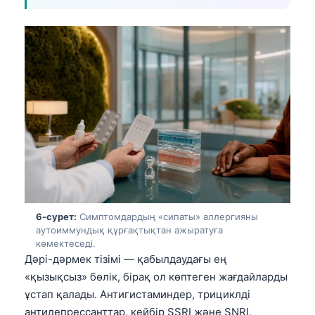
O‘zbekcha
Українська
አማርኛ
Kiswahili
ភាសាខ្មែរ
ဗမာစာ
ไทย
Tagalog
Tiếng Việt
6-сурет:
Симптомдардың «сипаты» аллергияны
Bahasa Melayu
аутоиммундық құрғақтықтан ажыратуға
മലയാളം
көмектеседі.
Дәрі-дәрмек тізімі — қабылдаудағы ең
ಕನ್ನಡ
«қызықсыз» бөлік, бірақ ол көптеген жағдайларды
ગુજરાતી
ұстап қалады. Антигистаминдер, трициклді
антидепрессанттар, кейбір SSRI және SNRI,
தமிழ்