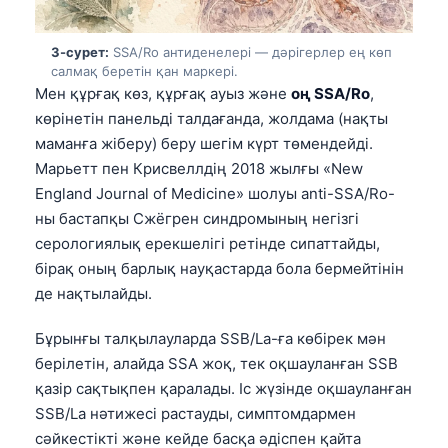
3-сурет:
SSA/Ro антиденелері — дәрігерлер ең көп
салмақ беретін қан маркері.
Мен құрғақ көз, құрғақ ауыз және
оң SSA/Ro
,
көрінетін панельді талдағанда, жолдама (нақты
маманға жіберу) беру шегім күрт төмендейді.
Марьетт пен Крисвеллдің 2018 жылғы «New
England Journal of Medicine» шолуы anti-SSA/Ro-
ны бастапқы Сжёгрен синдромының негізгі
серологиялық ерекшелігі ретінде сипаттайды,
бірақ оның барлық науқастарда бола бермейтінін
де нақтылайды.
Бұрынғы талқылауларда SSB/La-ға көбірек мән
берілетін, алайда SSA жоқ, тек оқшауланған SSB
қазір сақтықпен қаралады. Іс жүзінде оқшауланған
SSB/La нәтижесі растауды, симптомдармен
сәйкестікті және кейде басқа әдіспен қайта