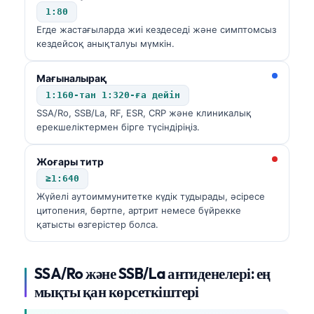
1:80
Егде жастағыларда жиі кездеседі және симптомсыз
кездейсоқ анықталуы мүмкін.
Мағыналырақ
1:160-тан 1:320-ға дейін
SSA/Ro, SSB/La, RF, ESR, CRP және клиникалық
ерекшеліктермен бірге түсіндіріңіз.
Жоғары титр
≥1:640
Жүйелі аутоиммунитетке күдік тудырады, әсіресе
цитопения, бөртпе, артрит немесе бүйрекке
қатысты өзгерістер болса.
SSA/Ro және SSB/La антиденелері: ең
мықты қан көрсеткіштері