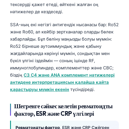
тексеруді қажет етеді, өйткені жалған оң
нәтижелер де кездеседі.
SSA-ның екі негізгі антигендік нысанасы бар: Ro52
және Ro60, ал кейбір зертханалар оларды бөлек
хабарлайды. Бұл бөліну маңызды болуы мүмкін:
Ro52 бірнеше аутоиммундық және қабыну
жағдайларында көрінуі мүмкін, сондықтан мен
бүкіл үлгіні іздеймін — соның ішінде RF,
иммуноглобулиндер, комплементтер және CBC;
біздің
C3 C4 және ANA комплемент нәтижелері
антидене интерпретациясын қалайша қайта
қарастыруы мүмкін екенін
түсіндіреді.
Шегренге сәйкес келетін ревматоидты
фактор, ESR және CRP үлгілері
Ревматоидты фактор
, ESR және CRP Сжёгрен