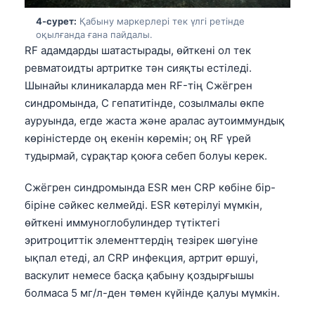
4-сурет:
Қабыну маркерлері тек үлгі ретінде
оқылғанда ғана пайдалы.
RF адамдарды шатастырады, өйткені ол тек
ревматоидты артритке тән сияқты естіледі.
Шынайы клиникаларда мен RF-тің Сжёгрен
синдромында, С гепатитінде, созылмалы өкпе
ауруында, егде жаста және аралас аутоиммундық
көріністерде оң екенін көремін; оң RF үрей
тудырмай, сұрақтар қоюға себеп болуы керек.
Сжёгрен синдромында ESR мен CRP көбіне бір-
біріне сәйкес келмейді. ESR көтерілуі мүмкін,
өйткені иммуноглобулиндер түтіктегі
эритроциттік элементтердің тезірек шөгуіне
ықпал етеді, ал CRP инфекция, артрит өршуі,
васкулит немесе басқа қабыну қоздырғышы
болмаса 5 мг/л-ден төмен күйінде қалуы мүмкін.