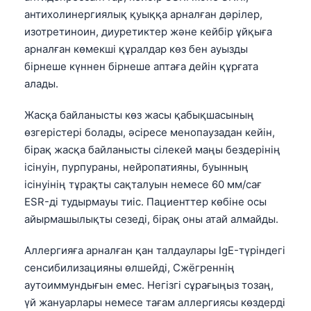
антихолинергиялық қуыққа арналған дәрілер,
తెలుగు
изотретиноин, диуретиктер және кейбір ұйқыға
मराठी
арналған көмекші құралдар көз бен ауызды
бірнеше күннен бірнеше аптаға дейін құрғата
اردو
алады.
বাংলা
Shqip
Жасқа байланысты көз жасы қабықшасының
өзгерістері болады, әсіресе менопаузадан кейін,
Magyar
бірақ жасқа байланысты сілекей маңы бездерінің
Slovenščina
ісінуін, пурпураны, нейропатияны, буынның
한국어
ісінуінің тұрақты сақталуын немесе 60 мм/сағ
ESR-ді тудырмауы тиіс. Пациенттер көбіне осы
Polski
айырмашылықты сезеді, бірақ оны атай алмайды.
Lietuvių kalba
Русский
Аллергияға арналған қан талдаулары IgE-түріндегі
сенсибилизацияны өлшейді, Сжёгреннің
ქართული
аутоиммундығын емес. Негізгі сұрағыңыз тозаң,
Čeština
үй жануарлары немесе тағам аллергиясы көздерді