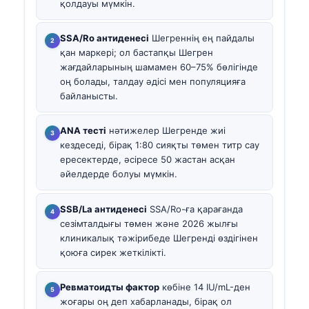
қолдауы мүмкін.
SSA/Ro антиденесі
Шегреннің ең пайдалы
қан маркері; ол бастапқы Шегрен
жағдайларының шамамен 60–75% бөлігінде
оң болады, талдау әдісі мен популяцияға
байланысты.
ANA тесті
нәтижелер Шегренде жиі
кездеседі, бірақ 1:80 сияқты төмен титр сау
ересектерде, әсіресе 50 жастан асқан
әйелдерде болуы мүмкін.
SSB/La антиденесі
SSA/Ro-ға қарағанда
сезімталдығы төмен және 2026 жылғы
клиникалық тәжірибеде Шегренді өздігінен
қоюға сирек жеткілікті.
Ревматоидты фактор
көбіне 14 IU/mL-ден
жоғары оң деп хабарланады, бірақ ол