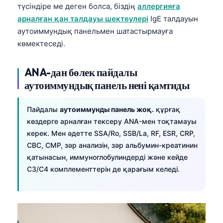
日本語
түсіндіре ме деген болса, біздің
аллергияға
арналған қан талдауы шектеулері
IgE талдауын
Eesti
аутоиммундық панельмен шатастырмауға
Azərbaycan dili
көмектеседі.
Bosanski
ANA-дан бөлек пайдалы
Svenska
аутоиммундық панель нені қамтиды
Српски језик
Íslenska
Пайдалы
аутоиммунды панель жоқ.
құрғақ
Հայերեն
көздерге арналған тексеру ANA-мен тоқтамауы
керек. Мен әдетте SSA/Ro, SSB/La, RF, ESR, CRP,
Bahasa Indonesia
CBC, CMP, зәр анализін, зәр альбумин-креатинин
हिन्दी
қатынасын, иммуноглобулиндерді және кейде
C3/C4 комплементтерін де қарағым келеді.
Nederlands
Dansk
Български
فارسی