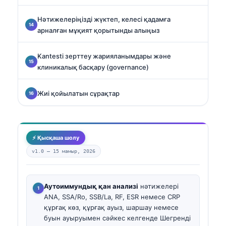
Нәтижелеріңізді жүктеп, келесі қадамға
арналған мұқият қорытынды алыңыз
Kantesti зерттеу жарияланымдары және
клиникалық басқару (governance)
Жиі қойылатын сұрақтар
⚡ Қысқаша шолу
v1.0 —
15 мамыр, 2026
Аутоиммундық қан анализі
нәтижелері
ANA, SSA/Ro, SSB/La, RF, ESR немесе CRP
құрғақ көз, құрғақ ауыз, шаршау немесе
буын ауыруымен сәйкес келгенде Шегренді