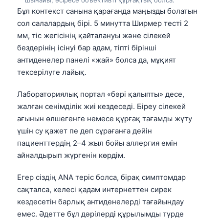
Frysk
Бұл контекст санына қарағанда маңызды болатын
сол салалардың бірі. 5 минутта Ширмер тесті 2
Esperanto
мм, тіс жегісінің қайталануы және сілекей
Беларуская мова
бездерінің ісінуі бар адам, тіпті бірінші
Татар теле
антиденелер панелі «жай» болса да, мұқият
тексерілуге лайық.
Кыргызча
ئۇيغۇرچە
Лабораториялық портал «бәрі қалыпты» десе,
жалған сенімділік жиі кездеседі. Біреу сілекей
Cebuano
ағынын өлшегенге немесе құрғақ тағамды жұту
Basa Jawa
үшін су қажет пе деп сұрағанға дейін
ພາສາລາວ
пациенттердің 2–4 жыл бойы аллергия емін
айналдырып жүргенін көрдім.
Монгол
Afrikaans
Егер сіздің ANA теріс болса, бірақ симптомдар
العربية المغربية
сақталса, келесі қадам интернеттен сирек
кездесетін барлық антиденелерді тағайындау
Occitan
емес. Әдетте бұл дәрілерді құрылымды түрде