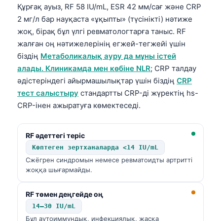
Құрғақ ауыз, RF 58 IU/mL, ESR 42 мм/сағ және CRP
2 мг/л бар науқаста «ұқыпты» (түсінікті) нәтиже
жоқ, бірақ бұл үлгі ревматологтарға таныс. RF
жалған оң нәтижелерінің егжей-тегжейі үшін
біздің
Метаболикалық ауру да мұны істей
алады. Клиникамда мен көбіне NLR
; CRP талдау
әдістеріндегі айырмашылықтар үшін біздің
CRP
тест салыстыру
стандартты CRP-ді жүректің hs-
CRP-інен ажыратуға көмектеседі.
RF әдеттегі теріс
Көптеген зертханаларда <14 IU/mL
Сжёгрен синдромын немесе ревматоидты артритті
жоққа шығармайды.
RF төмен деңгейде оң
14–30 IU/mL
Бұл аутоиммундық, инфекциялық, жасқа