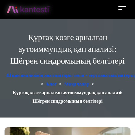
Құрғақ көзге арналған
аутоиммундық қан анализі:
Шёгрен синдромының белгілері
AI қан анализінің анализаторы тегін – зертханалық интер
>
Блог
>
Мақалалар
>
Құрғақ көзге арналған аутоиммундық қан анализі:
Шёгрен синдромының белгілері