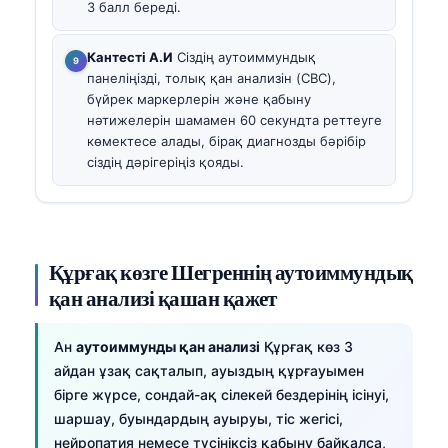
3 балл береді.
Кантесті А.И
Сіздің аутоиммундық
панеліңізді, толық қан анализін (CBC),
бүйрек маркерлерін және қабыну
нәтижелерін шамамен 60 секундта реттеуге
көмектесе алады, бірақ диагнозды бәрібір
сіздің дәрігеріңіз қояды.
Құрғақ көзге Шегреннің аутоиммундық
қан анализі қашан қажет
Ан
аутоиммунды қан анализі
Құрғақ көз 3
айдан ұзақ сақталып, ауыздың құрғауымен
бірге жүрсе, сондай-ақ сілекей бездерінің ісінуі,
шаршау, буындардың ауыруы, тіс жегісі,
нейропатия немесе түсініксіз қабыну байқалса,