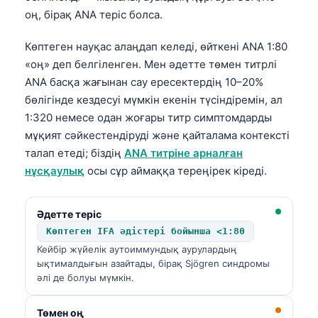
оң, бірақ ANA теріс болса.
Көптеген науқас алаңдап келеді, өйткені ANA 1:80
«оң» деп белгіленген. Мен әдетте төмен титрлі
ANA басқа жағынан сау ересектердің 10–20%
бөлігінде кездесуі мүмкін екенін түсіндіремін, ал
1:320 немесе одан жоғары титр симптомдарды
мұқият сәйкестендіруді және қайталама контексті
талап етеді; біздің
ANA титріне арналған
нұсқаулық
осы сұр аймаққа тереңірек кіреді.
Әдетте теріс
Көптеген IFA әдістері бойынша <1:80
Кейбір жүйелік аутоиммундық аурулардың
ықтималдығын азайтады, бірақ Sjögren синдромы
әлі де болуы мүмкін.
Төмен оң