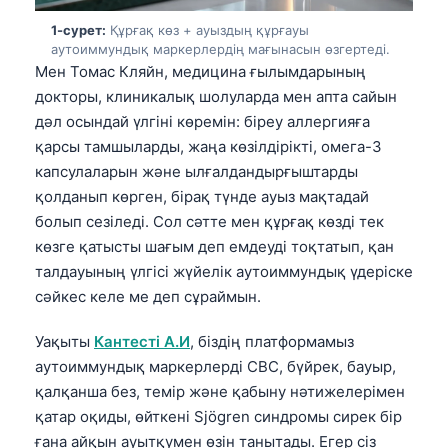
1-сурет:
Құрғақ көз + ауыздың құрғауы
аутоиммундық маркерлердің мағынасын өзгертеді.
Мен Томас Кляйн, медицина ғылымдарының
докторы, клиникалық шолуларда мен апта сайын
дәл осындай үлгіні көремін: біреу аллергияға
қарсы тамшыларды, жаңа көзілдірікті, омега-3
капсулаларын және ылғалдандырғыштарды
қолданып көрген, бірақ түнде ауыз мақтадай
болып сезіледі. Сол сәтте мен құрғақ көзді тек
көзге қатысты шағым деп емдеуді тоқтатып, қан
талдауының үлгісі жүйелік аутоиммундық үдеріске
сәйкес келе ме деп сұраймын.
Уақыты
Кантесті А.И
, біздің платформамыз
аутоиммундық маркерлерді CBC, бүйрек, бауыр,
қалқанша без, темір және қабыну нәтижелерімен
қатар оқиды, өйткені Sjögren синдромы сирек бір
ғана айқын ауытқумен өзін танытады. Егер сіз