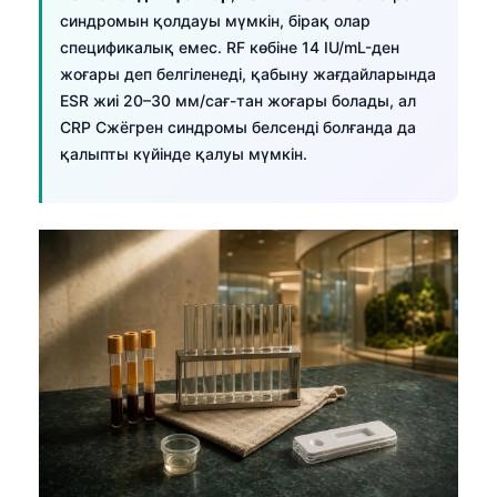
синдромын қолдауы мүмкін, бірақ олар
спецификалық емес. RF көбіне 14 IU/mL-ден
жоғары деп белгіленеді, қабыну жағдайларында
ESR жиі 20–30 мм/сағ-тан жоғары болады, ал
CRP Сжёгрен синдромы белсенді болғанда да
қалыпты күйінде қалуы мүмкін.