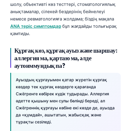
Gàidhlig
шолу, объективті көз тесттері, стоматологиялық
Euskara
анықтамалар, сілекей бездерінің бейнелеуі
немесе ревматологияға жолдама; біздің мақала
Македонски јазик
ANA теріс симптомдар
бұл жағдайды толығырақ
Latviešu valoda
қамтиды.
Galego
অসমীয়া
Құрғақ көз, құрғақ ауыз және шаршау:
аллергия ма, қартаю ма, әлде
සිංහල
аутоиммундық па?
سنڌي
پښتو
Ауыздың құрғауымен қатар жүретін құрғақ
көздер тек құрғақ көздерге қарағанда
Сжёгренге көбірек күдік тудырады. Аллергия
Slovenčina
әдетте қышыну мен сулы бөлінді береді, ал
Hrvatski
Сжёгреннің құрғауы көбіне екі көзде де, ауызда
да «құмдай», ашытатын, жабысқақ және
Suomi
тұрақты сезіледі.
Català