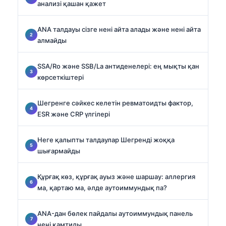
анализі қашан қажет
ANA талдауы сізге нені айта алады және нені айта
алмайды
SSA/Ro және SSB/La антиденелері: ең мықты қан
көрсеткіштері
Шегренге сәйкес келетін ревматоидты фактор,
ESR және CRP үлгілері
Неге қалыпты талдаулар Шегренді жоққа
шығармайды
Құрғақ көз, құрғақ ауыз және шаршау: аллергия
ма, қартаю ма, әлде аутоиммундық па?
ANA-дан бөлек пайдалы аутоиммундық панель
нені қамтиды