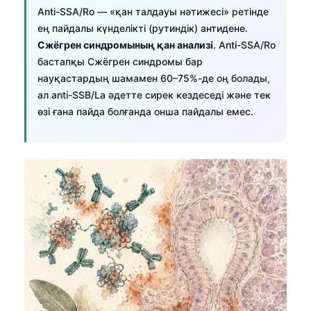
Anti-SSA/Ro — «қан талдауы нәтижесі» ретінде
ең пайдалы күнделікті (рутиндік) антидене.
Сжёгрен синдромының қан анализі
. Anti-SSA/Ro
бастапқы Сжёгрен синдромы бар
науқастардың шамамен 60–75%-де оң болады,
ал anti-SSB/La әдетте сирек кездеседі және тек
өзі ғана пайда болғанда онша пайдалы емес.