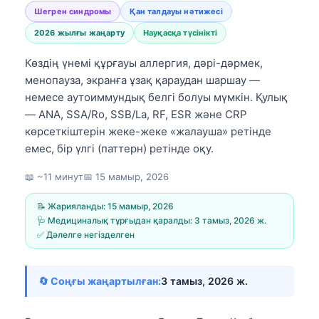
Шегрен синдромы
Қан талдауы нәтижесі
2026 жылғы жаңарту
Науқасқа түсінікті
Көздің үнемі құрғауы аллергия, дәрі-дәрмек,
менопауза, экранға ұзақ қараудан шаршау —
немесе аутоиммундық белгі болуы мүмкін. Қулық
— ANA, SSA/Ro, SSB/La, RF, ESR және CRP
көрсеткіштерін жеке-жеке «жалауша» ретінде
емес, бір үлгі (паттерн) ретінде оқу.
📖 ~11 минут
📅
15 мамыр, 2026
📝 Жарияланды:
15 мамыр, 2026
🩺 Медициналық тұрғыдан қаралды:
3 тамыз, 2026 ж.
✅ Дәлелге негізделген
🔄 Соңғы жаңартылған:
3 тамыз, 2026 ж.