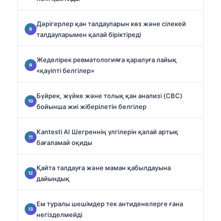
Дәрігерлер қан талдауларын көз және сілекей
талдауларымен қалай біріктіреді
Жеделірек ревматологияға қаралуға лайық
«қауіпті белгілер»
Бүйрек, жүйке және толық қан анализі (CBC)
бойынша жиі жіберілетін белгілер
Kantesti AI Шегреннің үлгілерін қалай артық
бағаламай оқиды
Қайта талдауға және маман қабылдауына
дайындық
Ем туралы шешімдер тек антиденелерге ғана
негізделмейді