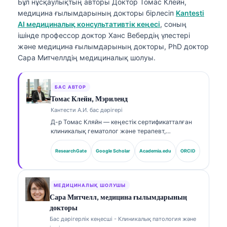
Бұл нұсқаулықтың авторы
Доктор Томас Клейн,
медицина ғылымдарының докторы
бірлесіп
Kantesti
AI медициналық консультативтік кеңесі
, соның
ішінде профессор доктор Ханс Вебердің үлестері
және медицина ғылымдарының докторы, PhD доктор
Сара Митчеллдің медициналық шолуы.
БАС АВТОР
Томас Клейн, Мэриленд
Кантести А.И. бас дәрігері
Д-р Томас Кляйн — кеңестік сертификатталған
клиникалық гематолог және терапевт,
зертханалық медицина саласында және ЖИ-мен
(AI) сүйемелденген клиникалық талдауда 15
ResearchGate
Google Scholar
Academia.edu
ORCID
жылдан астам тәжірибесі бар. Kantesti AI
компаниясының Бас медициналық офицері
ретінде ол меншікті нейрожелінің медициналық
дәлдігін қамтамасыз етуге қатысты клиникалық
МЕДИЦИНАЛЫҚ ШОЛУШЫ
қадағалауды жүзеге асырады. Д-р Кляйн
Сара Митчелл, медицина ғылымдарының
биомаркерлерді түсіндіру және зертханалық
докторы
диагностика бойынша зертханалық медицина
Бас дәрігерлік кеңесші - Клиникалық патология және
тақырыптарында кеңінен жариялады.