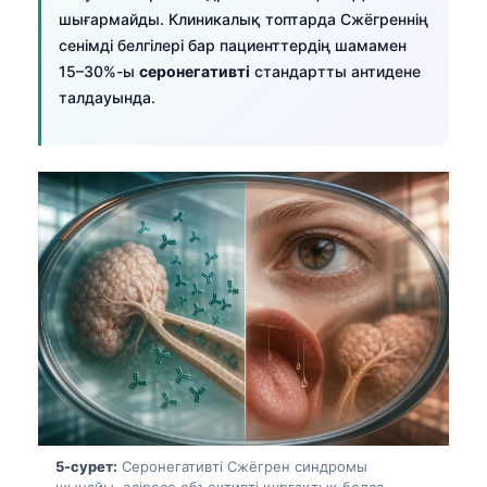
шығармайды. Клиникалық топтарда Сжёгреннің
сенімді белгілері бар пациенттердің шамамен
15–30%-ы
серонегативті
стандартты антидене
талдауында.
Norsk bokmål
5-сурет:
Серонегативті Сжёгрен синдромы
Ślōnskŏ gŏdka
шынайы, әсіресе объективті құрғақтық болса.