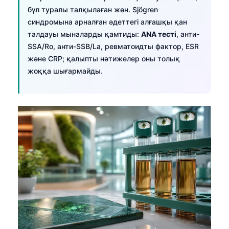
бұл туралы талқылаған жөн. Sjögren
синдромына арналған әдеттегі алғашқы қан
талдауы мыналарды қамтиды:
ANA тесті
, анти-
SSA/Ro, анти-SSB/La, ревматоидты фактор, ESR
және CRP; қалыпты нәтижелер оны толық
жоққа шығармайды.