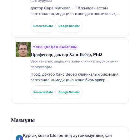
ішкі аурулар
доктор Сара Митчелл — 18 жылдан астам
зертханалық медицина және диагностикалық
талдау саласында тәжірибесі бар, біліктілігі
расталған клиникалық патологоанатом. Ол
ResearchGate
Google Scholar
клиникалық химия бойынша мамандандырылған
сертификаттарға ие және клиникалық тәжірибеде
биомаркер панельдері мен зертханалық талдауға
қатысты кеңінен жариялады.
ҮЛЕС ҚОСҚАН САРАПШЫ
Профессор, доктор Ханс Вебер, PhD
Зертханалық медицина және клиникалық биохимия
профессоры
Проф. доктор Ханс Вебер клиникалық биохимия,
зертханалық медицина және биомаркер
зерттеулері саласында 30+ жылдық тәжірибесін
ұсынады. Германияның клиникалық химия
ResearchGate
Google Scholar
қоғамының бұрынғы президенті бола отырып, ол
диагностикалық панельдерді талдауға,
биомаркерлерді стандарттауға және AI-мен
күшейтілген зертханалық медицинаға
Мазмұны
маманданған.
Құрғақ көзге Шегреннің аутоиммундық қан