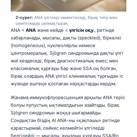
2-сурет:
ANA үлгілері көмектеседі, бірақ титр мен
симптомдар салмақтырақ.
ANA <
ANA
және кейде <
үлгісін оқу.
, ретінде
хабарланады, мысалы, дақты (speckled), біркелкі
(homogeneous), нуклеолярлы немесе
центромералық. Sjögren синдромында дақты үлгі
жиі кездеседі, бірақ диагностикалық емес; мен
классикалық құрғауы бар және SSA оң болған,
бірақ олардың ANA үлгісі клиникалық тұрғыдан іс
жүзінде ештеңе қоспаған науқастарды көрдім.
Жанама иммунофлуоресценция арқылы ANA теріс
болуы лупустың ықтималдығын азайтады, бірақ
Sjögren синдромын жоққа шығармайды.
Сондықтан біздің AI ANA-ны «қақпашы» ретінде
қарастырмай, сәйкес келмейтін үлгілерді
белгілейді — мысалы, ауыздың құрғауы SSA/Ro