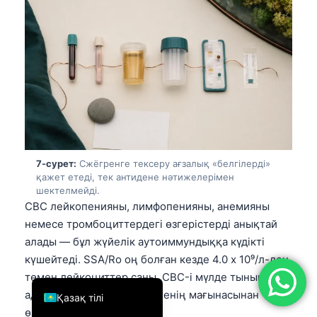
简体中文
Română
Türkçe
Ελληνικά
Português
Español
Italiano
7-сурет:
Сжёгренге тексеру ағзалық «белгілерді»
қажет етеді, тек антидене нәтижелерімен
עִבְרִית
шектелмейді.
Français
CBC лейкопенияны, лимфопенияны, анемияны
немесе тромбоциттердегі өзгерістерді анықтай
العربية
алады — бұл жүйелік аутоиммундыққа күдікті
Deutsch
күшейтеді. SSA/Ro оң болған кезде 4.0 x 10⁹/л-ден
English
төмен лейкоциттер саны, CBC-і мүлде тыныш
адамдағы дәл сол антидененің мағынасынан
Қазақ тілі
өзгеше.