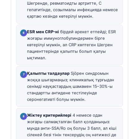
Шегренде, ревматоидты артритте, С
гепатитінде, созылмалы инфекцияда немесе
қартаю кезінде көтерілуі мүмкін.
ESR мен CRP-ні
бірдей әрекет етпейді; ESR
жоғары иммуноглобулиндермен бірге
көтерілуі мүмкін, ал CRP көптеген Шегрен
пациенттерінде қалыпты болып қалуы
ықтимал.
Қалыпты талдаулар
Sjöрен синдромын
жоққа шығармаңыз; клиникалық тұрғыдан
сенімді науқастардың шамамен 15–30%-ы
стандартты антидене тестілеуінде
серонегативті болуы мүмкін.
Жіктеу критерийлері
4 немесе одан
жоғары салмақталған балл қолданыңыз:
мұнда анти-SSA/Ro оң болуы 3 балл, ал кіші
сілекей безі тінін тексерудің оң нәтижесі де