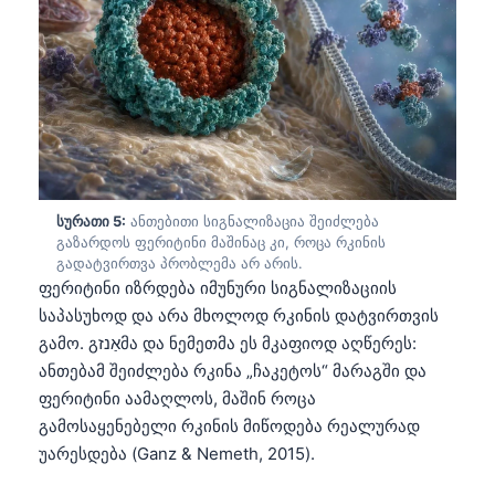
Frysk
Esperanto
Беларуская мова
Татар теле
Кыргызча
ئۇيغۇرچە
სურათი 5:
ანთებითი სიგნალიზაცია შეიძლება
Cebuano
გაზარდოს ფერიტინი მაშინაც კი, როცა რკინის
გადატვირთვა პრობლემა არ არის.
Basa Jawa
ფერიტინი იზრდება იმუნური სიგნალიზაციის
ພາສາລາວ
საპასუხოდ და არა მხოლოდ რკინის დატვირთვის
გამო. გאַנזმა და ნემეთმა ეს მკაფიოდ აღწერეს:
Монгол
ანთებამ შეიძლება რკინა „ჩაკეტოს“ მარაგში და
Afrikaans
ფერიტინი აამაღლოს, მაშინ როცა
العربية المغربية
გამოსაყენებელი რკინის მიწოდება რეალურად
უარესდება (Ganz & Nemeth, 2015).
Occitan