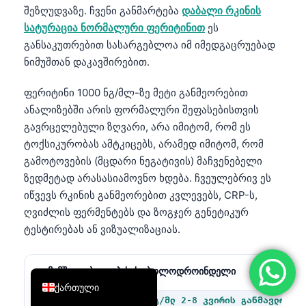
შეზღუდვაზე. ჩვენი განმარტება
დაბალი რკინის
简体中文
სატურაცია ნორმალური ფერიტინით
ეს
Română
განსაკუთრებით სასარგებლოა იმ იმედგაცრუებად
ნიმუშთან დაკავშირებით.
Türkçe
Ελληνικά
ფერიტინი 1000 ნგ/მლ-ზე მეტი განმეორებით
Português
ანალიზებში არის ფორმალური შეფასებისთვის
გავრცელებული ზღვარი, არა იმიტომ, რომ ეს
Español
ტოქსიკურობას ამტკიცებს, არამედ იმიტომ, რომ
Italiano
გამოტოვების (მცდარი ნეგატივის) მაჩვენებელი
עִבְרִית
ზედმეტად არასასიამოვნო ხდება. ჩვეულებრივ ეს
იწვევს რკინის განმეორებით კვლევებს, CRP-ს,
Français
ღვიძლის ფერმენტებს და ზოგჯერ გენეტიკურ
العربية
ტესტირებას ან ვიზუალიზაციას.
Deutsch
English
დამამშვიდებელი პასუხი ბოლოდროინდელი
ინფუზიის შემდეგ
ქართული
დაახლოებით 300-800 ნგ/მლ 2-8 კვირის განმავლობაშ