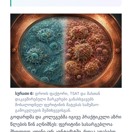
தமிழ்
తెలుగు
मराठी
اردو
বাংলা
Shqip
Magyar
Slovenščina
한국어
სურათი 6:
დროის ფაქტორი, TSAT და მასთან
Polski
დაკავშირებული მარკერები განასხვავებს
მოსალოდნელ ფერიტინის მატებას სამუშაო-
Lietuvių kalba
გამოკვლევის შემთხვევისგან.
Русский
გოდარდმა და კოლეგებმა იგივე პრაქტიკული აზრი
წლების წინ აღნიშნეს: ფერიტინი სასარგებლოა
Čeština
მხოლოდ კლინიკურ კონტექსტში, როცა აფასებთ