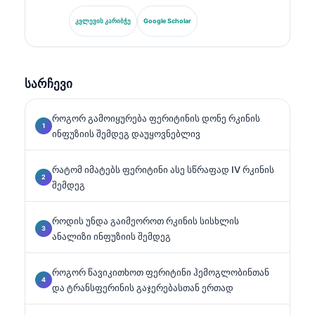
ლაბორატორიულ მედიცინაში და ბიომარკერების
კვლევაში. ის იყო გერმანიის კლინიკური ქიმიის
კვლევის კარიბჭე
Google Scholar
საზოგადოების ყოფილი პრეზიდენტი და
სპეციალიზდება დიაგნოსტიკური პანელების
ანალიზში, ბიომარკერების სტანდარტიზაციაში და
AI-ით მხარდაჭერილ ლაბორატორიულ მედიცინაში.
სარჩევი
როგორ გამოიყურება ფერიტინის დონე რკინის
ინფუზიის შემდეგ დაუყოვნებლივ
რატომ იმატებს ფერიტინი ასე სწრაფად IV რკინის
შემდეგ
როდის უნდა გაიმეოროთ რკინის სისხლის
ანალიზი ინფუზიის შემდეგ
როგორ წავიკითხოთ ფერიტინი ჰემოგლობინთან
და ტრანსფერინის გაჯერებასთან ერთად