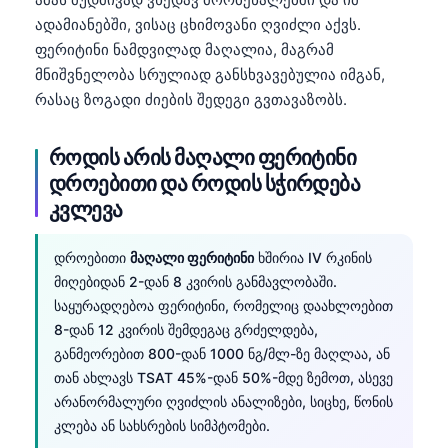
Català
ადამიანებში, ვისაც ცხიმოვანი ღვიძლი აქვს.
O‘zbekcha
ფერიტინი ნამდვილად მაღალია, მაგრამ
მნიშვნელობა სრულიად განსხვავებულია იმგან,
Українська
რასაც ზოგადი ძიების შედეგი გვთავაზობს.
አማርኛ
Kiswahili
როდის არის მაღალი ფერიტინი
დროებითი და როდის სჭირდება
ភាសាខ្មែរ
კვლევა
ဗမာစာ
ไทย
დროებითი
მაღალი ფერიტინი
ხშირია IV რკინის
Tagalog
მიღებიდან 2-დან 8 კვირის განმავლობაში.
საყურადღებოა ფერიტინი, რომელიც დაახლოებით
Tiếng Việt
8-დან 12 კვირის შემდეგაც გრძელდება,
Bahasa Melayu
განმეორებით 800-დან 1000 ნგ/მლ-ზე მაღლაა, ან
თან ახლავს TSAT 45%-დან 50%-მდე ზემოთ, ასევე
മലയാളം
არანორმალური ღვიძლის ანალიზები, სიცხე, წონის
ಕನ್ನಡ
კლება ან სახსრების სიმპტომები.
ગુજરાતી