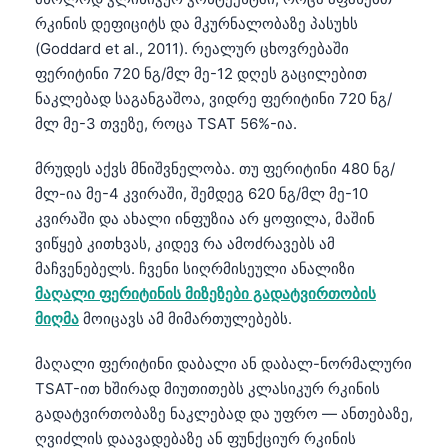
日本語
რკინის დეფიციტს და მკურნალობაზე პასუხს
Eesti
(Goddard et al., 2011). რეალურ ცხოვრებაში
ფერიტინი 720 ნგ/მლ მე-12 დღეს გაცილებით
Azərbaycan dili
ნაკლებად საგანგაშოა, ვიდრე ფერიტინი 720 ნგ/
Bosanski
მლ მე-3 თვეზე, როცა TSAT 56%-ია.
Svenska
მრუდეს აქვს მნიშვნელობა. თუ ფერიტინი 480 ნგ/
Српски језик
მლ-ია მე-4 კვირაში, შემდეგ 620 ნგ/მლ მე-10
Íslenska
კვირაში და ახალი ინფუზია არ ყოფილა, მაშინ
Հայերեն
ვიწყებ კითხვას, კიდევ რა ამოძრავებს ამ
მაჩვენებელს. ჩვენი სიღრმისეული ანალიზი
Bahasa Indonesia
მაღალი ფერიტინის მიზეზები გადატვირთობის
हिन्दी
მიღმა
მოიცავს ამ მიმართულებებს.
Nederlands
მაღალი ფერიტინი დაბალი ან დაბალ-ნორმალური
Dansk
TSAT-ით ხშირად მიუთითებს კლასიკურ რკინის
Български
გადატვირთობაზე ნაკლებად და უფრო — ანთებაზე,
ღვიძლის დაავადებაზე ან ფუნქციურ რკინის
فارسی