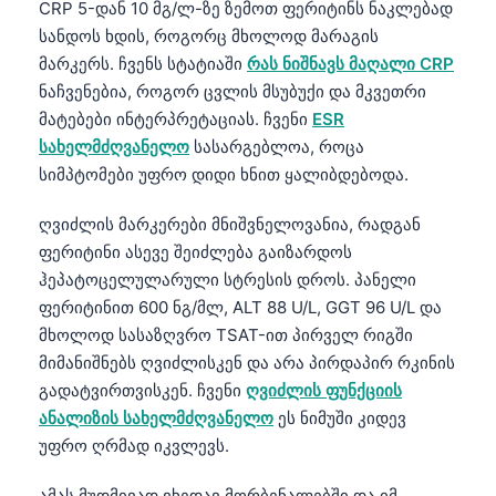
Gàidhlig
CRP 5-დან 10 მგ/ლ-ზე ზემოთ ფერიტინს ნაკლებად
სანდოს ხდის, როგორც მხოლოდ მარაგის
Euskara
მარკერს. ჩვენს სტატიაში
რას ნიშნავს მაღალი CRP
Македонски јазик
ნაჩვენებია, როგორ ცვლის მსუბუქი და მკვეთრი
Latviešu valoda
მატებები ინტერპრეტაციას. ჩვენი
ESR
სახელმძღვანელო
სასარგებლოა, როცა
Galego
სიმპტომები უფრო დიდი ხნით ყალიბდებოდა.
অসমীয়া
සිංහල
ღვიძლის მარკერები მნიშვნელოვანია, რადგან
ფერიტინი ასევე შეიძლება გაიზარდოს
سنڌي
ჰეპატოცელულარული სტრესის დროს. პანელი
پښتو
ფერიტინით 600 ნგ/მლ, ALT 88 U/L, GGT 96 U/L და
მხოლოდ სასაზღვრო TSAT-ით პირველ რიგში
მიმანიშნებს ღვიძლისკენ და არა პირდაპირ რკინის
Slovenčina
გადატვირთვისკენ. ჩვენი
ღვიძლის ფუნქციის
Hrvatski
ანალიზის სახელმძღვანელო
ეს ნიმუში კიდევ
Suomi
უფრო ღრმად იკვლევს.
Қазақ тілі
ამას მუდმივად ვხედავ მორბენალებში და იმ