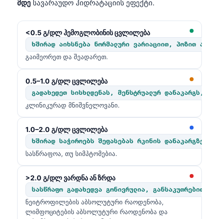
მდე
სავარაუდო ჰიდრატაციის ეფექტი.
Català
O‘zbekcha
<0.5 გ/დლ ჰემოგლობინის ცვლილება
Українська
ხშირად აიხსნება ნორმალური ვარიაციით, პოზით ან მ
አማርኛ
გაიმეორეთ და შეადარეთ.
Kiswahili
0.5–1.0 გ/დლ ცვლილება
ភាសាខ្មែរ
გადახედეთ სისხლდენას, მენსტრუალურ დანაკარგს, ბო
ဗမာစာ
კლინიკურად მნიშვნელოვანი.
ไทย
1.0–2.0 გ/დლ ცვლილება
Tagalog
ხშირად საჭიროებს შეფასებას რკინის დანაკარგზე, ჰ
Tiếng Việt
სასწრაფოა, თუ სიმპტომებია.
Bahasa Melayu
>2.0 გ/დლ ვარდნა ან ზრდა
മലയാളം
სასწრაფო გადახედვა გონივრულია, განსაკუთრებით თა
ಕನ್ನಡ
ნეიტროფილების აბსოლუტური რაოდენობა,
ლიმფოციტების აბსოლუტური რაოდენობა და
ગુજરાતી