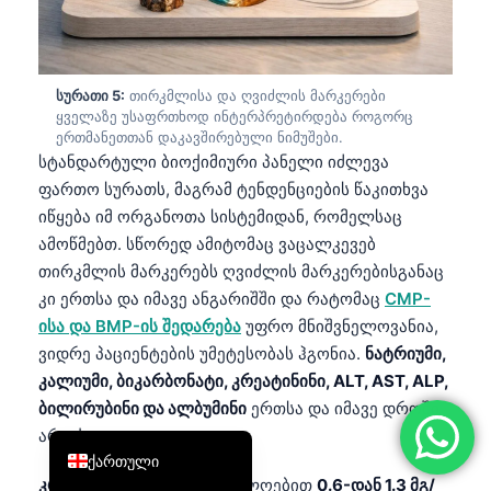
简体中文
Română
სურათი 5:
თირკმლისა და ღვიძლის მარკერები
Türkçe
ყველაზე უსაფრთხოდ ინტერპრეტირდება როგორც
Ελληνικά
ერთმანეთთან დაკავშირებული ნიმუშები.
სტანდარტული ბიოქიმიური პანელი იძლევა
Português
ფართო სურათს, მაგრამ ტენდენციების წაკითხვა
Español
იწყება იმ ორგანოთა სისტემიდან, რომელსაც
ამოწმებთ. სწორედ ამიტომაც ვაცალკევებ
Italiano
თირკმლის მარკერებს ღვიძლის მარკერებისგანაც
עִבְרִית
კი ერთსა და იმავე ანგარიშში და რატომაც
CMP-
Français
ისა და BMP-ის შედარება
უფრო მნიშვნელოვანია,
العربية
ვიდრე პაციენტების უმეტესობას ჰგონია.
ნატრიუმი,
კალიუმი, ბიკარბონატი, კრეატინინი, ALT, AST, ALP,
Deutsch
ბილირუბინი და ალბუმინი
ერთსა და იმავე დროში
English
არ იქცევა.
ქართული
კრეატინინი
ხშირად დაახლოებით
0.6-დან 1.3 მგ/