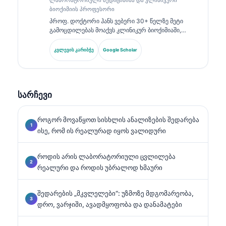
ბიოქიმიის პროფესორი
პროფ. დოქტორი ჰანს ვებერი 30+ წელზე მეტი
გამოცდილებას მოაქვს კლინიკურ ბიოქიმიაში,
ლაბორატორიულ მედიცინაში და ბიომარკერების
კვლევაში. ის იყო გერმანიის კლინიკური ქიმიის
კვლევის კარიბჭე
Google Scholar
საზოგადოების ყოფილი პრეზიდენტი და
სპეციალიზდება დიაგნოსტიკური პანელების
ანალიზში, ბიომარკერების სტანდარტიზაციაში და
AI-ით მხარდაჭერილ ლაბორატორიულ მედიცინაში.
სარჩევი
როგორ მოვაწყოთ სისხლის ანალიზების შედარება
ისე, რომ ის რეალურად იყოს ვალიდური
როდის არის ლაბორატორიული ცვლილება
რეალური და როდის უბრალოდ ხმაური
შედარების „მკვლელები“: უზმოზე მდგომარეობა,
დრო, ვარჯიში, ავადმყოფობა და დანამატები