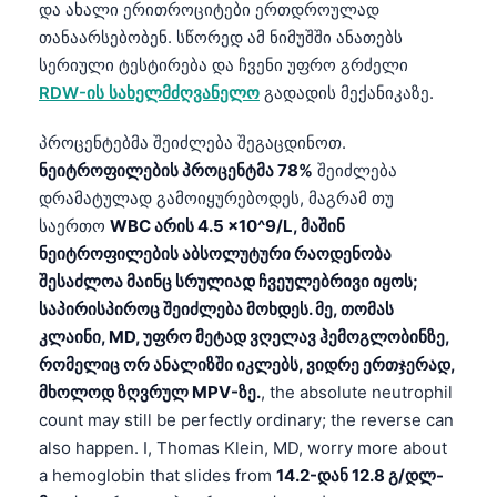
Gàidhlig
და ახალი ერითროციტები ერთდროულად
თანაარსებობენ. სწორედ ამ ნიმუშში ანათებს
Euskara
სერიული ტესტირება და ჩვენი უფრო გრძელი
Македонски јазик
RDW-ის სახელმძღვანელო
გადადის მექანიკაზე.
Latviešu valoda
პროცენტებმა შეიძლება შეგაცდინოთ.
Galego
ნეიტროფილების პროცენტმა 78%
შეიძლება
অসমীয়া
დრამატულად გამოიყურებოდეს, მაგრამ თუ
සිංහල
საერთო
WBC არის 4.5 ×10^9/L, მაშინ
ნეიტროფილების აბსოლუტური რაოდენობა
سنڌي
შესაძლოა მაინც სრულიად ჩვეულებრივი იყოს;
پښتو
საპირისპიროც შეიძლება მოხდეს. მე, თომას
კლაინი, MD, უფრო მეტად ვღელავ ჰემოგლობინზე,
რომელიც ორ ანალიზში იკლებს, ვიდრე ერთჯერად,
Slovenčina
მხოლოდ ზღვრულ MPV-ზე.
, the absolute neutrophil
Hrvatski
count may still be perfectly ordinary; the reverse can
Suomi
also happen. I, Thomas Klein, MD, worry more about
a hemoglobin that slides from
14.2-დან 12.8 გ/დლ-
Қазақ тілі