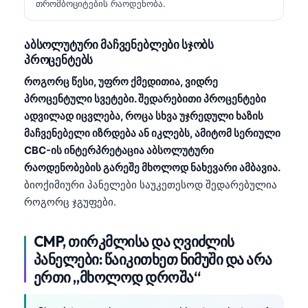
თრომბოციტების რაოდენობა.
தமிழ்
తెలుగు
აბსოლუტური მაჩვენებლები სჯობს
პროცენტებს
मराठी
როგორც წესი, უფრო ქმედითია, ვიდრე
اردو
პროცენტული სვეტები. შედარებითი პროცენტები
বাংলা
ადვილად იცვლება, როცა სხვა უჯრედული ხაზის
მაჩვენებელი იზრდება ან იკლებს, ამიტომ სერიული
Shqip
CBC-ის ინტერპრეტაცია აბსოლუტური
Magyar
რაოდენობების გარეშე მხოლოდ ნახევარი ამბავია.
Slovenščina
ბიოქიმიური პანელები საუკეთესოდ შედარებულია
როგორც ჯგუფები.
한국어
Polski
CMP, თირკმლისა და ღვიძლის
Lietuvių kalba
პანელები: წაიკითხეთ ნიმუში და არა
Русский
ერთი „მხოლოდ დროშა“
Čeština