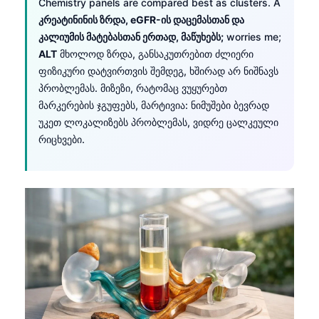
Chemistry panels are compared best as clusters. A
日本語
კრეატინინის ზრდა, eGFR-ის დაცემასთან და
Eesti
კალიუმის მატებასთან ერთად, მაწუხებს;
worries me;
ALT
მხოლოდ ზრდა, განსაკუთრებით ძლიერი
Azərbaycan dili
ფიზიკური დატვირთვის შემდეგ, ხშირად არ ნიშნავს
Bosanski
პრობლემას. მიზეზი, რატომაც ვუყურებთ
Svenska
მარკერების ჯგუფებს, მარტივია: ნიმუშები ბევრად
უკეთ ლოკალიზებს პრობლემას, ვიდრე ცალკეული
Српски језик
რიცხვები.
Íslenska
Հայերեն
Bahasa Indonesia
हिन्दी
Nederlands
Dansk
Български
فارسی