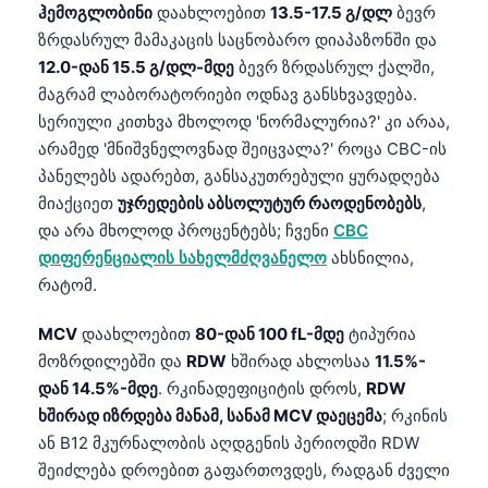
ჰემოგლობინი
დაახლოებით
13.5-17.5 გ/დლ
ბევრ
Frysk
ზრდასრულ მამაკაცის საცნობარო დიაპაზონში და
Esperanto
12.0-დან 15.5 გ/დლ-მდე
ბევრ ზრდასრულ ქალში,
მაგრამ ლაბორატორიები ოდნავ განსხვავდება.
Беларуская мова
სერიული კითხვა მხოლოდ 'ნორმალურია?' კი არაა,
Татар теле
არამედ 'მნიშვნელოვნად შეიცვალა?' როცა CBC-ის
Кыргызча
პანელებს ადარებთ, განსაკუთრებული ყურადღება
ئۇيغۇرچە
მიაქციეთ
უჯრედების აბსოლუტურ რაოდენობებს
,
და არა მხოლოდ პროცენტებს; ჩვენი
CBC
Cebuano
დიფერენციალის სახელმძღვანელო
ახსნილია,
Basa Jawa
რატომ.
ພາສາລາວ
MCV
დაახლოებით
80-დან 100 fL-მდე
ტიპურია
Монгол
მოზრდილებში და
RDW
ხშირად ახლოსაა
11.5%-
Afrikaans
დან 14.5%-მდე
. რკინადეფიციტის დროს,
RDW
ხშირად იზრდება მანამ, სანამ MCV დაეცემა
; რკინის
العربية المغربية
ან B12 მკურნალობის აღდგენის პერიოდში RDW
Occitan
შეიძლება დროებით გაფართოვდეს, რადგან ძველი