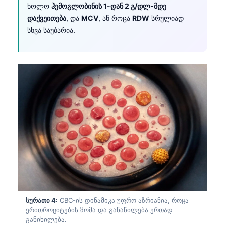
ხოლო
ჰემოგლობინის 1-დან 2 გ/დლ-მდე
დაქვეითება
, და
MCV
, ან როცა
RDW
სრულიად
სხვა საუბარია.
სურათი 4:
CBC-ის დინამიკა უფრო აზრიანია, როცა
Norsk bokmål
ერითროციტების ზომა და განაწილება ერთად
Ślōnskŏ gŏdka
განიხილება.