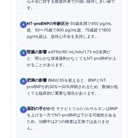
心不全に対する救急外来での強い除外しきい値で
す。.
NT-proBNPの年齢区分
50歳未満で450 pg/mL
超、50〜75歳で900 pg/mL超、75歳超で1800
pg/mL超は、急性心不全を支持します。.
腎臓の影響
eGFRが60 mL/min/1.73 m2未満だ
と、明らかな体液過剰がなくてもNT-proBNPが上
がることがあります。.
肥満の影響
BMIが35を超えると、BNPとNT-
proBNPが約30%〜50%抑制されるため、数値が低
くても臨床的に重要な場合があります。.
薬剤の手がかり
サクビトリル/バルサルタンはBNP
を上げる一方でNT-proBNPは下がる可能性がある
ため、治療中は2つの検査は互換ではありませ
ん。.