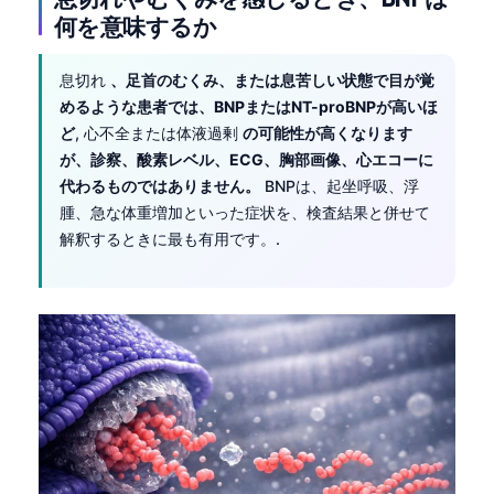
何を意味するか
息切れ
、足首のむくみ、または息苦しい状態で目が覚
めるような患者では、BNPまたはNT-proBNPが高いほ
ど
, 心不全または体液過剰
の可能性が高くなります
が、診察、酸素レベル、ECG、胸部画像、心エコーに
代わるものではありません。
BNPは、起坐呼吸、浮
腫、急な体重増加といった症状を、検査結果と併せて
解釈するときに最も有用です。.