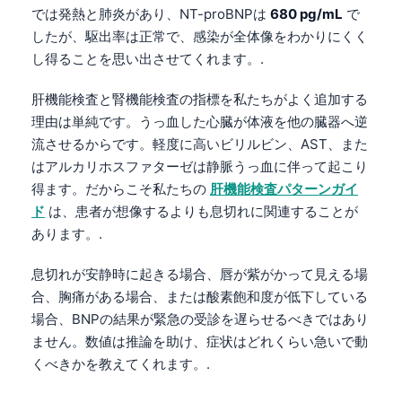
では発熱と肺炎があり、NT-proBNPは
680 pg/mL
で
Frysk
したが、駆出率は正常で、感染が全体像をわかりにくく
Esperanto
し得ることを思い出させてくれます。.
Беларуская мова
肝機能検査と腎機能検査の指標を私たちがよく追加する
Татар теле
理由は単純です。うっ血した心臓が体液を他の臓器へ逆
Кыргызча
流させるからです。軽度に高いビリルビン、AST、また
はアルカリホスファターゼは静脈うっ血に伴って起こり
ئۇيغۇرچە
得ます。だからこそ私たちの
肝機能検査パターンガイ
Cebuano
ド
は、患者が想像するよりも息切れに関連することが
Basa Jawa
あります。.
ພາສາລາວ
息切れが安静時に起きる場合、唇が紫がかって見える場
Монгол
合、胸痛がある場合、または酸素飽和度が低下している
Afrikaans
場合、BNPの結果が緊急の受診を遅らせるべきではあり
ません。数値は推論を助け、症状はどれくらい急いで動
العربية المغربية
くべきかを教えてくれます。.
Occitan