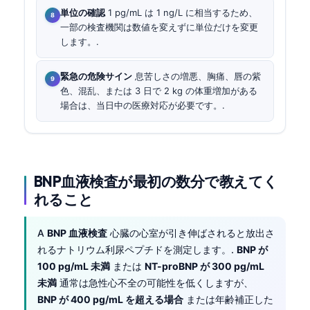
単位の確認
1 pg/mL は 1 ng/L に相当するため、
一部の検査機関は数値を変えずに単位だけを変更
します。.
緊急の危険サイン
息苦しさの増悪、胸痛、唇の紫
色、混乱、または 3 日で 2 kg の体重増加がある
場合は、当日中の医療対応が必要です。.
BNP血液検査が最初の数分で教えてく
れること
A
BNP 血液検査
心臓の心室が引き伸ばされると放出さ
れるナトリウム利尿ペプチドを測定します。.
BNP が
100 pg/mL 未満
または
NT-proBNP が 300 pg/mL
未満
通常は急性心不全の可能性を低くしますが、
BNP が 400 pg/mL を超える場合
または年齢補正した