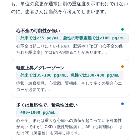
も、単位の変更が通常は別の重症度を示すわけではない
のに、患者さんは当然そう考えてしまいます。.
心不全の可能性が低い
外来では<35 pg/mL、急性の呼吸困難では<100 pg/mL
心不全は起こりにくいものの、肥満やHFpEF（心不全の保
たれた駆出率）ではBNPが鈍ることがあります。.
軽度上昇／グレーゾーン
外来では35-100 pg/mL、急性では100-400 pg/mL
症状、診察所見、心電図、腎機能、そして多くの場合心エ
コーが必要です。.
多くは反応性で、緊急性は低い
400-1000 pg/mL
心不全、または重大な心臓への負荷が起こっている可能性
が高いですが、CKD（慢性腎臓病）、AF（心房細動）、ま
たはPE（肺塞栓）も関与し得ます。.