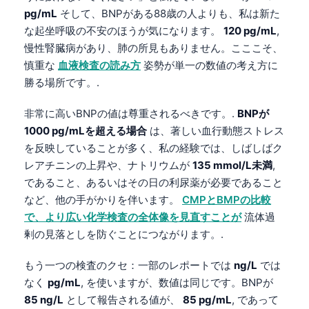
pg/mL
そして、BNPがある88歳の人よりも、私は新た
な起坐呼吸の不安のほうが気になります。
120 pg/mL
,
慢性腎臓病があり、肺の所見もありません。こここそ、
慎重な
血液検査の読み方
姿勢が単一の数値の考え方に
勝る場所です。.
非常に高いBNPの値は尊重されるべきです。.
BNPが
1000 pg/mLを超える場合
は、著しい血行動態ストレス
を反映していることが多く、私の経験では、しばしばク
レアチニンの上昇や、ナトリウムが
135 mmol/L未満
,
であること、あるいはその日の利尿薬が必要であること
など、他の手がかりを伴います。
CMPとBMPの比較
で、より広い化学検査の全体像を見直すことが
流体過
剰の見落としを防ぐことにつながります。.
もう一つの検査のクセ：一部のレポートでは
ng/L
では
なく
pg/mL
, を使いますが、数値は同じです。BNPが
85 ng/L
として報告される値が、
85 pg/mL
, であって