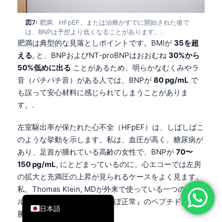
简体中文
図7:
肥満、HFpEF、または治療がすでに開始された後で
Română
は、BNPは予想より低くなることがあります。.
肥満は典型的な見落としポイントです。BMIが
35を超
Türkçe
える
, と、BNPおよびNT-proBNPはおおむね
30%から
Ελληνικά
50%低めに出る
ことがあるため、明らかなむくみやラ
Português
音（パチパチ音）がある人では、BNPが
80 pg/mL
で
も誤って安心材料に感じられてしまうことがありま
Español
す。.
Italiano
עִבְרִית
左室駆出率が保たれた心不全（HFpEF）は、しばしばこ
のような挙動を示します。私は、血圧が高く、糖尿病が
Français
あり、足首が腫れている高齢の女性で、BNPが
70〜
العربية
150 pg/mL
, にとどまっているのに、心エコーでは左房
Deutsch
の拡大と充満圧の上昇が見られるケースをよく見ます。
私、Thomas Klein, MDが外来で使っている一つのルー
English
ルは、「症状と構造が、『ほぼ正常』のペプチドよりも
日本語
勝つ」ということです。.