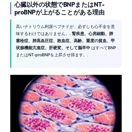
Gàidhlig
心臓以外の状態でBNPまたはNT-
Euskara
proBNPが上がることがある理由
Македонски јазик
高いナトリウム利尿ペプチドが、必ずしも心不全を意
Latviešu valoda
味するわけではありません。.
腎疾患、心房細動、肺
Galego
塞栓症、肺高血圧症、敗血症、高齢、重度の貧血、甲
状腺機能亢進症、肝硬変、そして脳卒中
はすべてBNP
অসমীয়া
またはNT-proBNPを上昇させ得ます。.
සිංහල
سنڌي
پښتو
Slovenčina
Hrvatski
Suomi
Қазақ тілі