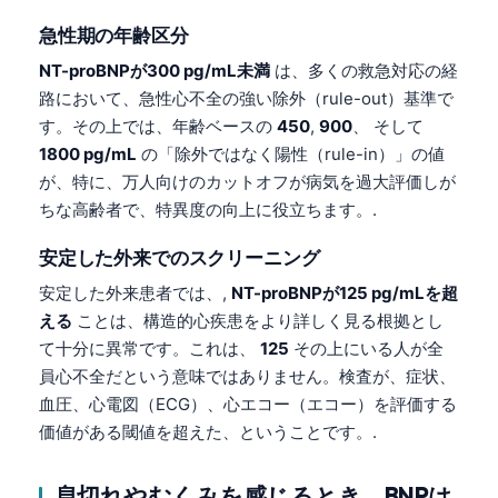
急性期の年齢区分
NT-proBNPが300 pg/mL未満
は、多くの救急対応の経
路において、急性心不全の強い除外（rule-out）基準で
す。その上では、年齢ベースの
450
,
900
、 そして
1800 pg/mL
の「除外ではなく陽性（rule-in）」の値
が、特に、万人向けのカットオフが病気を過大評価しが
ちな高齢者で、特異度の向上に役立ちます。.
安定した外来でのスクリーニング
安定した外来患者では、,
NT-proBNPが125 pg/mLを超
える
ことは、構造的心疾患をより詳しく見る根拠とし
て十分に異常です。これは、
125
その上にいる人が全
員心不全だという意味ではありません。検査が、症状、
血圧、心電図（ECG）、心エコー（エコー）を評価する
価値がある閾値を超えた、ということです。.
息切れやむくみを感じるとき、BNPは