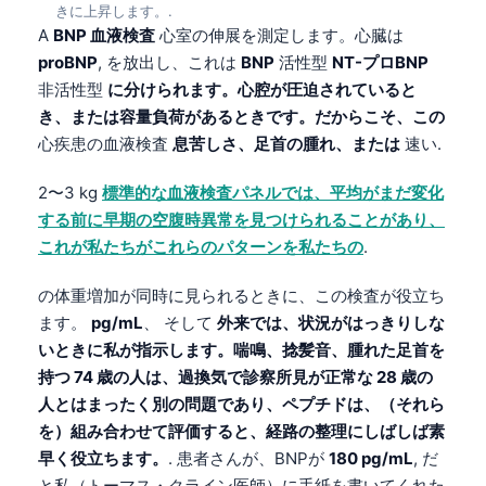
きに上昇します。.
A
BNP 血液検査
心室の伸展を測定します。心臓は
proBNP
, を放出し、これは
BNP
活性型
NT-プロBNP
非活性型
に分けられます。心腔が圧迫されていると
き、または容量負荷があるときです。だからこそ、この
心疾患の血液検査
息苦しさ、足首の腫れ、または
速い.
2〜3 kg
標準的な血液検査パネルでは、平均がまだ変化
する前に早期の空腹時異常を見つけられることがあり、
これが私たちがこれらのパターンを私たちの
.
の体重増加が同時に見られるときに、この検査が役立ち
ます。
pg/mL
、 そして
外来では、状況がはっきりしな
いときに私が指示します。喘鳴、捻髪音、腫れた足首を
持つ 74 歳の人は、過換気で診察所見が正常な 28 歳の
人とはまったく別の問題であり、ペプチドは、（それら
を）組み合わせて評価すると、経路の整理にしばしば素
早く役立ちます。
. 患者さんが、BNPが
180 pg/mL
, だ
と私（トーマス・クライン医師）に手紙を書いてくれた