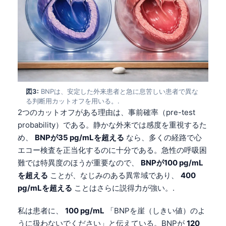
図3:
BNPは、安定した外来患者と急に息苦しい患者で異な
る判断用カットオフを用いる。.
2つのカットオフがある理由は、事前確率（pre-test
probability）である。静かな外来では感度を重視するた
め、
BNPが35 pg/mLを超える
なら、多くの経路で心
エコー検査を正当化するのに十分である。急性の呼吸困
難では特異度のほうが重要なので、
BNPが100 pg/mL
を超える
ことが、なじみのある異常域であり、
400
pg/mLを超える
ことはさらに説得力が強い。.
私は患者に、
100 pg/mL
「BNPを崖（しきい値）のよ
うに扱わないでください」と伝えている。BNPが
120