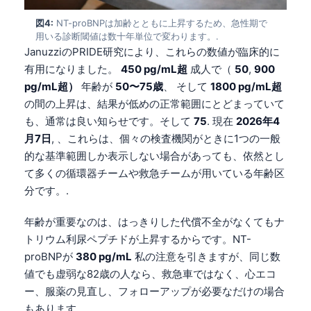
図4:
NT-proBNPは加齢とともに上昇するため、急性期で
用いる診断閾値は数十年単位で変わります。.
JanuzziのPRIDE研究により、これらの数値が臨床的に
有用になりました。
450 pg/mL超
成人で（
50
,
900
pg/mL超）
年齢が
50〜75歳
、 そして
1800 pg/mL超
の間の上昇は、結果が低めの正常範囲にとどまっていて
も、通常は良い知らせです。そして
75
. 現在
2026年4
月7日
, 、これらは、個々の検査機関がときに1つの一般
的な基準範囲しか表示しない場合があっても、依然とし
て多くの循環器チームや救急チームが用いている年齢区
分です。.
年齢が重要なのは、はっきりした代償不全がなくてもナ
トリウム利尿ペプチドが上昇するからです。NT-
proBNPが
380 pg/mL
私の注意を引きますが、同じ数
値でも虚弱な82歳の人なら、救急車ではなく、心エコ
ー、服薬の見直し、フォローアップが必要なだけの場合
もあります。.