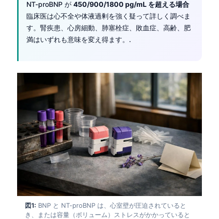
NT-proBNP が
450/900/1800 pg/mL を超える場合
臨床医は心不全や体液過剰を強く疑って詳しく調べま
す。腎疾患、心房細動、肺塞栓症、敗血症、高齢、肥
満はいずれも意味を変え得ます。.
図1:
BNP と NT-proBNP は、心室壁が圧迫されていると
き、または容量（ボリューム）ストレスがかかっていると