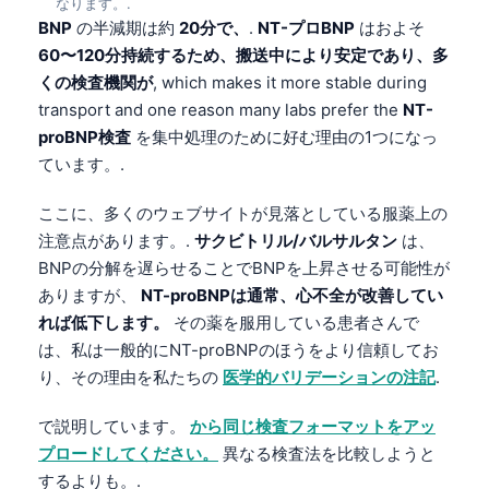
なります。.
BNP
の半減期は約
20分で、
.
NT-プロBNP
はおよそ
60〜120分持続するため、搬送中により安定であり、多
くの検査機関が
, which makes it more stable during
transport and one reason many labs prefer the
NT-
proBNP検査
を集中処理のために好む理由の1つになっ
ています。.
ここに、多くのウェブサイトが見落としている服薬上の
注意点があります。.
サクビトリル/バルサルタン
は、
BNPの分解を遅らせることでBNPを上昇させる可能性が
ありますが、
NT-proBNPは通常、心不全が改善してい
れば低下します。
その薬を服用している患者さんで
は、私は一般的にNT-proBNPのほうをより信頼してお
り、その理由を私たちの
医学的バリデーションの注記
.
で説明しています。
から同じ検査フォーマットをアッ
プロードしてください。
異なる検査法を比較しようと
するよりも。.