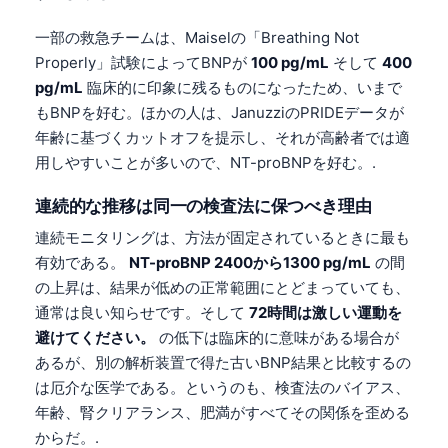
一部の救急チームは、Maiselの「Breathing Not
Properly」試験によってBNPが
100 pg/mL
そして
400
pg/mL
臨床的に印象に残るものになったため、いまで
もBNPを好む。ほかの人は、JanuzziのPRIDEデータが
年齢に基づくカットオフを提示し、それが高齢者では適
用しやすいことが多いので、NT-proBNPを好む。.
連続的な推移は同一の検査法に保つべき理由
連続モニタリングは、方法が固定されているときに最も
有効である。
NT-proBNP 2400から1300 pg/mL
の間
の上昇は、結果が低めの正常範囲にとどまっていても、
通常は良い知らせです。そして
72時間は激しい運動を
避けてください。
の低下は臨床的に意味がある場合が
あるが、別の解析装置で得た古いBNP結果と比較するの
は厄介な医学である。というのも、検査法のバイアス、
年齢、腎クリアランス、肥満がすべてその関係を歪める
からだ。.