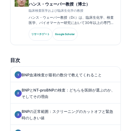
ハンス・ウェーバー教授（博士）
臨床検査医学および臨床生化学の教授
ハンス・ウェーバー教授（Dr.）は、臨床生化学、検査
医学、バイオマーカー研究において30年以上の専門知
識を持ちます。ドイツ臨床化学会の元会長であり、診断
パネル解析、バイオマーカーの標準化、AI支援による検
リサーチゲート
Google Scholar
査医学を専門としています。.
目次
BNP血液検査が最初の数分で教えてくれること
BNPとNT-proBNPの検査：どちらを医師が選ぶのか、
そしてその理由
BNPの正常範囲：スクリーニングのカットオフと緊急
時のしきい値