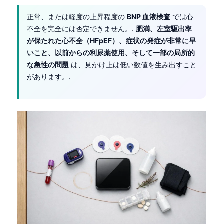
Čeština
正常、または軽度の上昇程度の
BNP 血液検査
では心
Eesti
不全を完全には否定できません。.
肥満、左室駆出率
Azərbaycan dili
が保たれた心不全（HFpEF）、症状の発症が非常に早
いこと、以前からの利尿薬使用、そして一部の局所的
Bosanski
な急性の問題
は、見かけ上は低い数値を生み出すこと
Svenska
があります。.
Српски језик
Íslenska
Հայերեն
Bahasa Indonesia
हिन्दी
Nederlands
Dansk
Български
فارسی