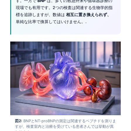
す。一方で
BNP
は、多くの救急外来や循環器診療の
現場でも有用です。2つの検査は関連する生物学的指
標を追跡しますが、数値は
相互に置き換えられず、
単純な比率で換算してはいけません。.
図2:
BNPとNT-proBNPの測定は関連するペプチドを測りま
すが、検査室内と治療を受けている患者さんでは挙動が異