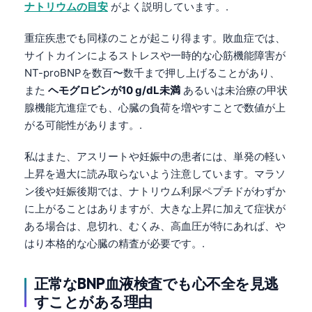
ナトリウムの目安
がよく説明しています。.
தமிழ்
重症疾患でも同様のことが起こり得ます。敗血症では、
తెలుగు
サイトカインによるストレスや一時的な心筋機能障害が
मराठी
NT-proBNPを数百〜数千まで押し上げることがあり、
اردو
また
ヘモグロビンが10 g/dL未満
あるいは未治療の甲状
腺機能亢進症でも、心臓の負荷を増やすことで数値が上
বাংলা
がる可能性があります。.
Shqip
私はまた、アスリートや妊娠中の患者には、単発の軽い
Magyar
上昇を過大に読み取らないよう注意しています。マラソ
Slovenščina
ン後や妊娠後期では、ナトリウム利尿ペプチドがわずか
한국어
に上がることはありますが、大きな上昇に加えて症状が
ある場合は、息切れ、むくみ、高血圧が特にあれば、や
Polski
はり本格的な心臓の精査が必要です。.
Lietuvių kalba
Русский
正常なBNP血液検査でも心不全を見逃
ქართული
すことがある理由