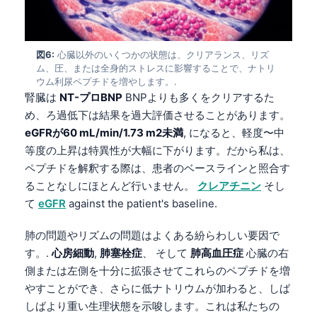
Català
O‘zbekcha
図6:
心臓以外のいくつかの状態は、クリアランス、リズ
Українська
ム、圧、または全身的ストレスに影響することで、ナトリ
አማርኛ
ウム利尿ペプチドを増やします。.
腎臓は
NT-プロBNP
BNPよりも多くをクリアするた
Kiswahili
め、ろ過低下は結果を過大評価させることがあります。
ភាសាខ្មែរ
eGFRが60 mL/min/1.73 m2未満
, になると、軽度〜中
等度の上昇は特異性が大幅に下がります。だから私は、
ဗမာစာ
ペプチドを解釈する際は、患者のベースラインと照合す
ไทย
ることなしにほとんど行いません。
クレアチニン
そし
Tagalog
て
eGFR
against the patient's baseline.
Tiếng Việt
肺の問題やリズムの問題はよくある紛らわしい要因で
Bahasa Melayu
す。.
心房細動
,
肺塞栓症
、 そして
肺高血圧症
心臓の右
മലയാളം
側または左側を十分に拡張させてこれらのペプチドを増
やすことができ、さらに低ナトリウムが加わると、しば
ಕನ್ನಡ
しばより重い生理状態を示唆します。これは私たちの
ગુજરાતી