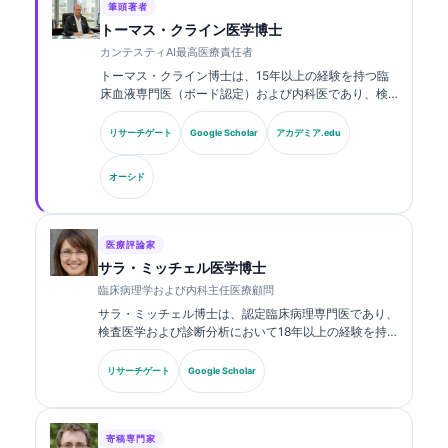
筆頭著者
トーマス・クライン医学博士
カンテスティAI最高医療責任者
トーマス・クライン博士は、15年以上の経験を持つ臨
床血液専門医（ボード認定）および内科医であり、検
査医学およびAI支援による臨床解析に関する豊富な経
験を有しています。Kantesti AIにおける最高医療責任
リサーチゲート
Google Scholar
アカデミア.edu
者（CMO）として、同社の独自のニューラルネットワ
ークの医療的正確性に関する臨床的監督を行っていま
オーシド
す。クライン博士は、バイオマーカーの解釈および検
査医学に関する研究・論文を幅広く発表しています。.
医療評論家
サラ・ミッチェル医学博士
臨床病理学および内科主任医療顧問
サラ・ミッチェル博士は、認定臨床病理専門医であり、
検査医学および診断分析において18年以上の経験を持
ちます。臨床化学の専門資格を有し、臨床現場における
バイオマーカーパネルおよび検査分析について、幅広く
リサーチゲート
Google Scholar
発表しています。.
寄稿専門家