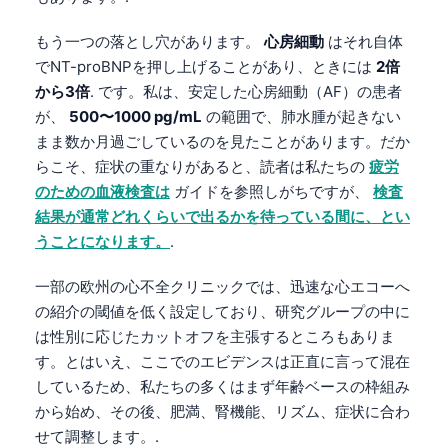
もう一つの落とし穴があります。
心房細動
はそれ自体
でNT-proBNPを押し上げることがあり、ときには
2倍
から3倍
. です。私は、安定した心房細動（AF）の患者
が、
500〜1000 pg/mL
の範囲で、肺水腫が起きない
まま数か月過ごしているのを見たことがあります。だか
らこそ、症状の重なりがあると、読者は私たちの
疲労
のための血液検査は
ガイドを参照しがちですが、
検査
結果が通常どれくらいで出るかを待っている間に、とい
うことになります。
.
一部の欧州の心不全クリニックでは、迅速な心エコーへ
の紹介の閾値を低く設定しており、研究グループの中に
は性別に応じたカットオフを主張するところもありま
す。とはいえ、ここでのエビデンスは正直に言って混在
しているため、私たちの多くはまず年齢ベースの枠組み
から始め、その後、肥満、腎機能、リズム、症状に合わ
せて調整します。.