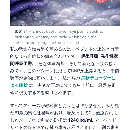
図5:
BNP is most useful when symptoms such as
orthopnea, edema, and rapid weight gain are
interpreted alongside the lab result.
私の懸念を最も早く高めるのは、ペプチドの上昇と典型
的なうっ血症状の組み合わせです。
起坐呼吸
,
発作性夜
間呼吸困難
, 、急な体重増加、そして新たな下肢のむく
みです。このパターンに沿ってBNPが上昇すると、事前
確率が劇的に変わります。私たちの
症状デコーダーに
よる症状
は、患者が医師に診てもらう前に、経過を正
確に説明するのを助けられます。.
すべてのケースが教科書どおりとは限りません。私が見
た61歳の男性は喘鳴があり、喘息として2回治療されま
Norsk bokmål
したが、それでも彼のBNPは
1240 pg/mL
で、ベッド
Ślōnskŏ gŏdka
サイドの超音波では肺の体液が示されました。別の患者