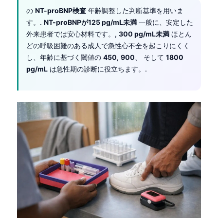
の
NT-proBNP検査
年齢調整した判断基準を用いま
す。.
NT-proBNPが125 pg/mL未満
一般に、安定した
外来患者では安心材料です。,
300 pg/mL未満
ほとん
どの呼吸困難のある成人で急性心不全を起こりにくく
し、年齢に基づく閾値の
450
,
900
、 そして
1800
pg/mL
は急性期の診断に役立ちます。.