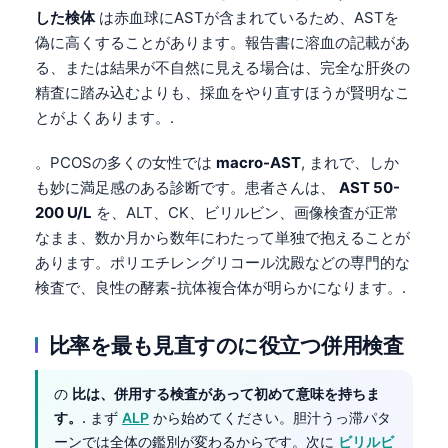
Gàidhlig
した検体
は赤血球にASTが含まれているため、ASTを
Euskara
偽に高くすることがあります。報告書に溶血の記載があ
る、または結果が不自然に見える場合は、完全な肝炎の
Македонски јазик
精査に踏み込むよりも、採血をやり直すほうが賢明なこ
Latviešu valoda
とがよくあります。.
Galego
。PCOSの多くの女性では
macro-AST
, まれで、しか
অসমীয়া
も妙に満足感のある診断です。患者さんは、
AST 50-
සිංහල
200 U/L
を、ALT、CK、ビリルビン、画像検査が正常
سنڌي
なまま、数か月から数年にわたって単独で抱えることが
あります。ポリエチレングリコール沈殿などの専門的な
پښتو
検査で、良性の酵素-抗体複合体が明らかになります。.
Slovenčina
比率を最も見直すのに役立つ併用検査
Hrvatski
の
比は、併用する検査があって初めて意味を持ちま
Suomi
す。
. まず
ALP
から始めてください。胆汁うっ滞パタ
Қазақ тілі
ーンでは全体の鑑別が変わるからです。次に
ビリルビ