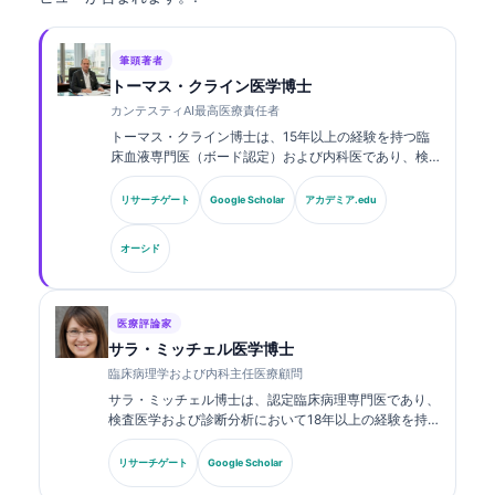
筆頭著者
トーマス・クライン医学博士
カンテスティAI最高医療責任者
トーマス・クライン博士は、15年以上の経験を持つ臨
床血液専門医（ボード認定）および内科医であり、検
査医学およびAI支援による臨床解析に関する豊富な経
験を有しています。Kantesti AIにおける最高医療責任
リサーチゲート
Google Scholar
アカデミア.edu
者（CMO）として、同社の独自のニューラルネットワ
ークの医療的正確性に関する臨床的監督を行っていま
オーシド
す。クライン博士は、バイオマーカーの解釈および検
査医学に関する研究・論文を幅広く発表しています。.
医療評論家
サラ・ミッチェル医学博士
臨床病理学および内科主任医療顧問
サラ・ミッチェル博士は、認定臨床病理専門医であり、
検査医学および診断分析において18年以上の経験を持
ちます。臨床化学の専門資格を有し、臨床現場における
バイオマーカーパネルおよび検査分析について、幅広く
リサーチゲート
Google Scholar
発表しています。.