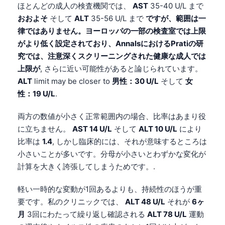
ほとんどの成人の検査機関では、
AST
35-40 U/L まで
おおよそ
そして
ALT
35-56 U/L まで
ですが、範囲は一
律ではありません。ヨーロッパの一部の検査室では上限
がより低く設定されており、AnnalsにおけるPratiの研
究では、注意深くスクリーニングされた健康な成人では
上限が
, さらに近い可能性があると論じられています。
ALT
limit may be closer to
男性：30 U/L
そして
女
性：19 U/L
.
両方の数値が小さく正常範囲内の場合、比率はあまり役
に立ちません。
AST 14 U/L
そして
ALT 10 U/L
により
比率は
1.4
, しかし臨床的には、それが意味するところは
小さいことが多いです。分母が小さいとわずかな変化が
計算を大きく誇張してしまうためです。.
軽い一時的な変動が1回あるよりも、持続性のほうが重
要です。私のクリニックでは、
ALT 48 U/L
それが
6ヶ
月
3回にわたって繰り返し確認される
ALT 78 U/L
運動