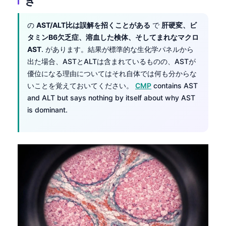
き
の
AST/ALT比は誤解を招くことがある
で
肝硬変、ビ
タミンB6欠乏症、溶血した検体、そしてまれなマクロ
AST
. があります。結果が標準的な生化学パネルから
出た場合、ASTとALTは含まれているものの、ASTが
優位になる理由についてはそれ自体では何も分からな
いことを覚えておいてください。
CMP
contains AST
and ALT but says nothing by itself about why AST
is dominant.
Norsk bokmål
Ślōnskŏ gŏdka