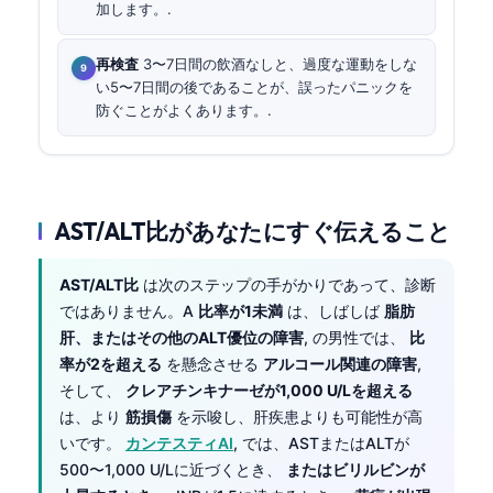
加します。.
再検査
3〜7日間の飲酒なしと、過度な運動をしな
い5〜7日間の後であることが、誤ったパニックを
防ぐことがよくあります。.
AST/ALT比があなたにすぐ伝えること
AST/ALT比
は次のステップの手がかりであって、診断
ではありません。A
比率が1未満
は、しばしば
脂肪
肝、またはその他のALT優位の障害
, の男性では、
比
率が2を超える
を懸念させる
アルコール関連の障害
,
そして、
クレアチンキナーゼが1,000 U/Lを超える
は、より
筋損傷
を示唆し、肝疾患よりも可能性が高
いです。
カンテスティAI
, では、ASTまたはALTが
500〜1,000 U/Lに近づくとき、
またはビリルビンが