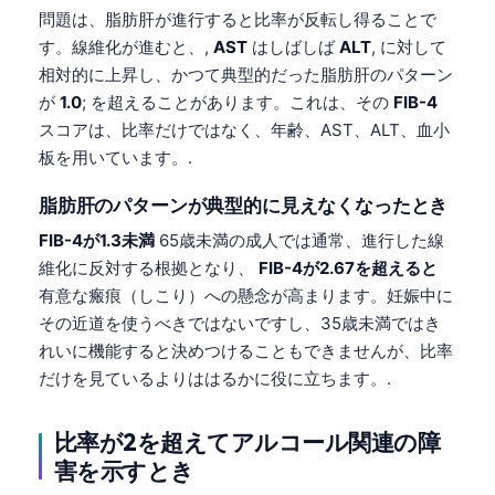
問題は、脂肪肝が進行すると比率が反転し得ることで
す。線維化が進むと、,
AST
はしばしば
ALT
, に対して
相対的に上昇し、かつて典型的だった脂肪肝のパターン
が
1.0
; を超えることがあります。これは、その
FIB-4
スコアは、比率だけではなく、年齢、AST、ALT、血小
板を用いています。.
脂肪肝のパターンが典型的に見えなくなったとき
FIB-4が1.3未満
65歳未満の成人では通常、進行した線
維化に反対する根拠となり、
FIB-4が2.67を超えると
有意な瘢痕（しこり）への懸念が高まります。妊娠中に
その近道を使うべきではないですし、35歳未満ではき
れいに機能すると決めつけることもできませんが、比率
だけを見ているよりははるかに役に立ちます。.
比率が2を超えてアルコール関連の障
害を示すとき