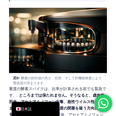
简体中文
Română
Türkçe
Ελληνικά
Português
Español
Italiano
עִבְרִית
Français
図8:
酵素の絶対値の高さ、症状、そして肝機能検査により
緊急度が決まります。
العربية
重度の酵素スパイクは、比率が計算される前でも緊急で
Deutsch
す。.
ところまでは保たれません。そうなると、虚血性
English
肝炎、アセトアミノフェン中毒、急性ウイルス性肝炎、
または続発する損傷を伴う重度の閉塞を疑う方向に私の
日本語
見立てが傾きます。
虚血性肝炎、アセトアミノフェン