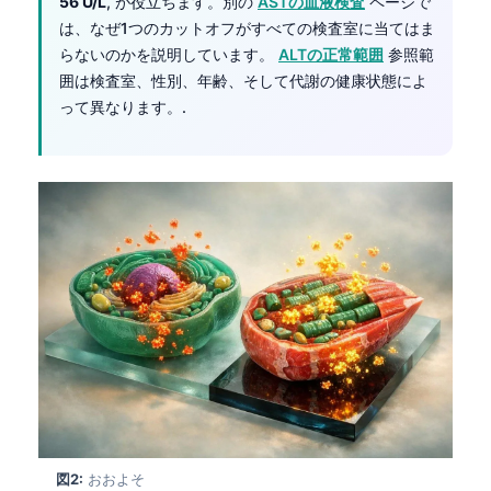
56 U/L
, が役立ちます。別の
ASTの血液検査
ページで
は、なぜ1つのカットオフがすべての検査室に当てはま
らないのかを説明しています。
ALTの正常範囲
参照範
囲は検査室、性別、年齢、そして代謝の健康状態によ
って異なります。.
図2:
おおよそ