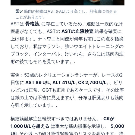
図5:
筋肉の損傷はASTをALTより高くし、肝疾患に似せる
ことがあります。
ASTは
骨格筋
, に存在しているため、運動は一次的な肝
疾患がなくても、ASTの
ASTの血液検査
結果を確実に
上げ得ます。ナトワニと同僚が何年も前にこの点を指摘
しており、私はマラソン、強いウエイトトレーニングの
ブロック、インターバル、けいれん、さらには筋肉内注
射の後でもそれを見ています。.
実例：52歳のレクリエーションランナーが、レースの2
日後に
AST 89 U/L
,
ALT 41 U/L
,
CK 2,700 U/L
, 、ビリ
ルビンは正常、GGTも正常であるケースです。その比率
は紙の上では不吉に見えますが、分布は肝臓よりも筋肉
を強く示しています。.
横紋筋融解症は軽視すべきではありません。.
CKが
1,000 U/Lを超える
は重大な筋肉損傷を示唆し、
5,000
U/L
それ以上の値は急性腎障害のリスクを高めます。特