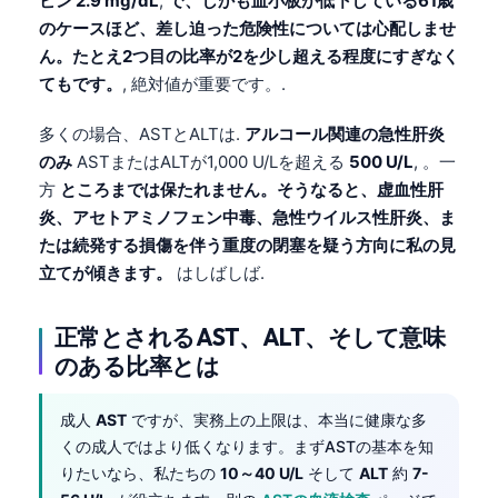
ビン 2.9 mg/dL
,
で、しかも血小板が低下している61歳
のケースほど、差し迫った危険性については心配しませ
ん。たとえ2つ目の比率が2を少し超える程度にすぎなく
てもです。
, 絶対値が重要です。.
多くの場合、ASTとALTは.
アルコール関連の急性肝炎
のみ
ASTまたはALTが1,000 U/Lを超える
500 U/L
, 。一
方
ところまでは保たれません。そうなると、虚血性肝
炎、アセトアミノフェン中毒、急性ウイルス性肝炎、ま
たは続発する損傷を伴う重度の閉塞を疑う方向に私の見
立てが傾きます。
はしばしば.
正常とされるAST、ALT、そして意味
のある比率とは
成人
AST
ですが、実務上の上限は、本当に健康な多
くの成人ではより低くなります。まずASTの基本を知
りたいなら、私たちの
10～40 U/L
そして
ALT
約
7-