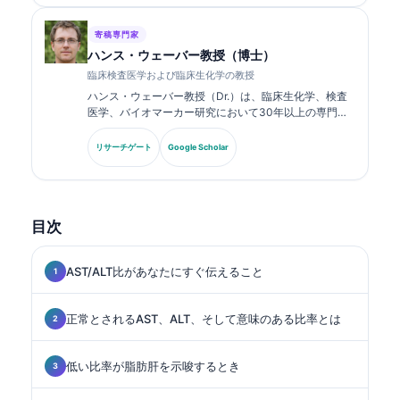
寄稿専門家
ハンス・ウェーバー教授（博士）
臨床検査医学および臨床生化学の教授
ハンス・ウェーバー教授（Dr.）は、臨床生化学、検査
医学、バイオマーカー研究において30年以上の専門知
識を持ちます。ドイツ臨床化学会の元会長であり、診断
パネル解析、バイオマーカーの標準化、AI支援による検
リサーチゲート
Google Scholar
査医学を専門としています。.
目次
AST/ALT比があなたにすぐ伝えること
正常とされるAST、ALT、そして意味のある比率とは
低い比率が脂肪肝を示唆するとき