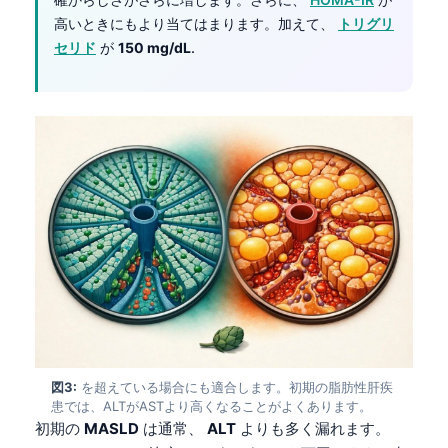
高いときにもより当てはまります。加えて、
トリグリ
セリド
が
150 mg/dL
.
図3:
を超えている場合にも適合します。初期の脂肪性肝疾
患では、ALTがASTより高くなることがよくあります。
初期の
MASLD
は通常、
ALT
よりも多く漏れます。