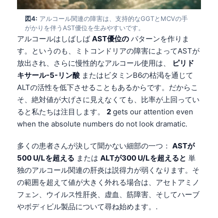
図4:
アルコール関連の障害は、支持的なGGTとMCVの手
がかりを伴うAST優位を生みやすいです。
アルコールはしばしば
AST優位の
パターンを作りま
す。というのも、ミトコンドリアの障害によってASTが
放出され、さらに慢性的なアルコール使用は、
ピリド
キサール-5-リン酸
またはビタミンB6の枯渇を通じて
ALTの活性を低下させることもあるからです。だからこ
そ、絶対値が大げさに見えなくても、比率が上回ってい
ると私たちは注目します。
2
gets our attention even
when the absolute numbers do not look dramatic.
多くの患者さんが決して聞かない細部の一つ：
ASTが
500 U/Lを超える
または
ALTが300 U/Lを超えると
単
独のアルコール関連の肝炎は説得力が弱くなります。そ
の範囲を超えて値が大きく外れる場合は、アセトアミノ
フェン、ウイルス性肝炎、虚血、筋障害、そしてハーブ
やボディビル製品について尋ね始めます。.