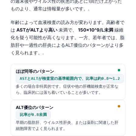
の週末後やウイルス性の疾患のあとに1回だけ上がった
ものより、通常は情報量が多いです。.
年齢によって血液検査の読み方が変わります。高齢者で
は
ASTがALTより高い
未満で、
150×10^9/L未満
線維
化を疑う可能性が高くなります。一方、若年者では、脂
肪肝や一過性の肝炎によるALT優位のパターンがより多
く見られます。.
ほぼ同等のパターン
ASTとALTが検査室の基準範囲内で、比率は約0.8〜1.2
多くの場合非特異的です。症状や他の肝機能検査が正常な
ら、臨床的には落ち着いていることが多いです。
ALT優位のパターン
比率が0.8未満
早期の脂肪肝、ウイルス性肝炎、または薬剤に関連した肝
細胞障害でよく見られます。