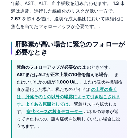
年齢、AST、ALT、血小板数を組み合わせます。
1.3
未
Čeština
満は通常、進行した線維化のリスクが低い一方で、
Eesti
2.67
を超える値は、適切な成人集団において線維化に
Azərbaycan dili
焦点を当てたフォローアップが必要です。.
Bosanski
肝酵素が高い場合に緊急のフォローが
Svenska
必要なとき
Српски језик
Íslenska
緊急のフォローアップが必要なのは
のときです。
Հայերեն
ASTまたはALTが正常上限の10倍を超える場合
, 、ま
たはいずれかの値が
1,000 U/L
, 、または症状や機能検
Bahasa Indonesia
査が悪化した場合。私たちのガイドは
の上昇の多く
हिन्दी
は、肝臓そのもの以外の曝露によって引き起こされま
す。よくある原因としては、
緊急リストを拡大しま
Nederlands
す。
症状ベースの検査デコーダー
パネルの結果が返
Dansk
ってきたものの、誰も症状を説明していない場合に役
Български
立ちます。.
فارسی