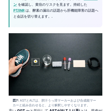
Català
ン
を確認し、黄疸のリスクを見ます。持続した
PT/INR
は、酵素の漏出の話題から肝機能障害の話題へ
O‘zbekcha
と会話を切り替えます。.
Українська
አማርኛ
Kiswahili
ភាសាខ្មែរ
ဗမာစာ
ไทย
Tagalog
Tiếng Việt
Bahasa Melayu
മലയാളം
図7:
ASTとALTは、胆汁うっ滞マーカーおよび合成能マー
ಕನ್ನಡ
カーと組み合わせると、より解釈しやすくなります。
ગુજરાતી
高い
GGT
〜と並行して
ASTがALTより高い
は、筋肉が