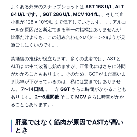
よくある外来のスナップショットは
AST 168 U/L
,
ALT
64 U/L です。
,
GGT 286 U/L
,
MCV 104 fL
, 、そして血
小板が 128 × 10^9/L まで低下していきます。
。
. アルコ
ールが原因だと断定できる単一の指標はありませんが、
比率だけよりも、この組み合わせのパターンのほうが見
過ごしにくいのです。.
禁酒後の推移が役立ちます。多くの患者では、ASTと
ALTは の中で改善し始めますが、正常化にはさらに時間
がかかることもあります。そのため、GGTがまだ高いま
ま比率が下がっているのは、私には驚きではありませ
ん。
7〜14日間
, 。一方
GGT
さらに時間がかかることも
あります。
2〜6週間後
そして
MCV
さらに時間がかか
ることもあります。.
肝臓ではなく筋肉が原因でASTが高い
とき