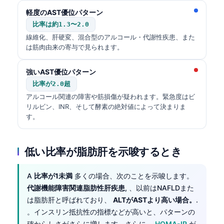
軽度のAST優位パターン
比率は約1.3〜2.0
線維化、肝硬変、混合型のアルコール・代謝性疾患、また
は筋肉由来の寄与で見られます。
強いAST優位パターン
比率が2.0超
アルコール関連の障害や筋損傷が疑われます。緊急度はビ
リルビン、INR、そして酵素の絶対値によって決まりま
す。
低い比率が脂肪肝を示唆するとき
A
比率が1未満
多くの場合、次のことを示唆します。
代謝機能障害関連脂肪性肝疾患
, 、以前はNAFLDまた
は脂肪肝と呼ばれており、
ALTがASTより高い場合。
.
。インスリン抵抗性の指標などが高いと、パターンの
確からしさがさらに増します。さらに、
HOMA-IR
が