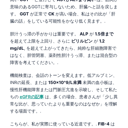
意味のあるGGTに寄与しないため、肝臓へと話を戻しま
தமிழ்
す。
GGT
が正常で
CK
が高い場合、私はその比が「肝
తెలుగు
臓の話」をしている可能性をかなり低く見ます。.
मराठी
胆汁うっ滞の手がかりは重要です。
ALP
が
1.5倍まで
اردو
を超えて上限を上回り、さらに
ビリルビン
が
1.2
বাংলা
mg/dL
, を超えて上がってきたら、純粋な肝細胞障害で
はなく、胆管閉塞、薬剤性胆汁うっ滞、または混合型の
Shqip
障害を考えてください。.
Magyar
Slovenščina
機能検査は、会話のトーンを変えます。低アルブミン、
INRの延長、または
150×10^9/L未満
未満の血小板は、
한국어
慢性肝機能障害または門脈圧亢進を示唆し、そして私た
Polski
ちの
eGFRの記事
は、多くの場合、患者さんが「少し異
Lietuvių kalba
常な比が、思っていたよりも重要なのはなぜか」を理解
する場面です。.
Русский
ქართული
こちらが、私が実際に使っている近道です。.
FIB-4
は