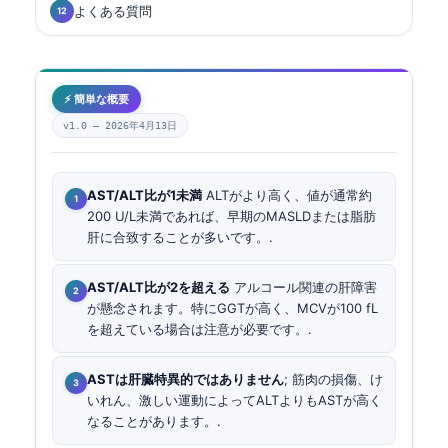
よくある質問
⚡ 簡単な概要
v1.0 —
2026年4月13日
AST/ALT比が1未満
ALTがより高く、値が通常約
200 U/L未満であれば、早期のMASLDまたは脂肪
肝に合致することが多いです。.
AST/ALT比が2を超える
アルコール関連の肝障害
が懸念されます。特にGGTが高く、MCVが100 fL
を超えている場合は注意が必要です。.
ASTは肝臓特異的ではありません
; 筋肉の損傷、け
いれん、激しい運動によってALTよりもASTが高く
なることがあります。.