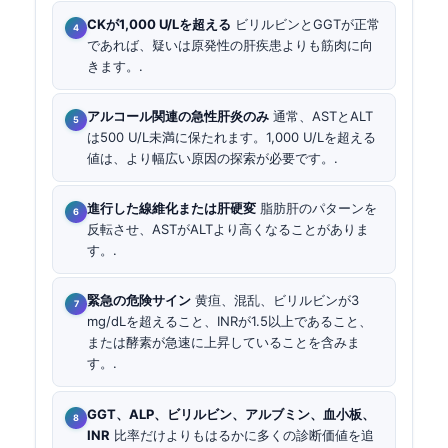
CKが1,000 U/Lを超える
ビリルビンとGGTが正常
であれば、疑いは原発性の肝疾患よりも筋肉に向
きます。.
アルコール関連の急性肝炎のみ
通常、ASTとALT
は500 U/L未満に保たれます。1,000 U/Lを超える
値は、より幅広い原因の探索が必要です。.
進行した線維化または肝硬変
脂肪肝のパターンを
反転させ、ASTがALTより高くなることがありま
す。.
緊急の危険サイン
黄疸、混乱、ビリルビンが3
mg/dLを超えること、INRが1.5以上であること、
または酵素が急速に上昇していることを含みま
す。.
GGT、ALP、ビリルビン、アルブミン、血小板、
INR
比率だけよりもはるかに多くの診断価値を追