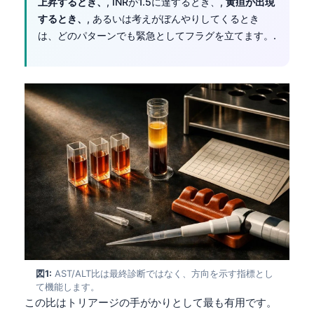
上昇するとき、
, INRが1.5に達するとき、,
黄疸が出現
するとき、
, あるいは考えがぼんやりしてくるとき
は、どのパターンでも緊急としてフラグを立てます。.
図1:
AST/ALT比は最終診断ではなく、方向を示す指標とし
て機能します。
この比はトリアージの手がかりとして最も有用です。