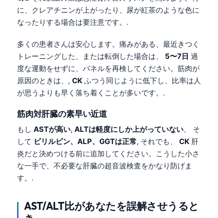
に、クレアチニンが上がったり、尿が紅茶のような色に
なったりする場合は要注意です。.
多くの患者さんは安心します。痛みがある、最近きつく
トレーニングした、または転倒した場合は、
5〜7日
過
度な運動をせずに、パネルを再検してください。筋肉が
原因のときは、,
CK
ふつう同じように低下し、比率は人
が思うよりも早く落ち着くことが多いです。.
筋肉対肝臓の素早い近道
もし
ASTが高い
,
ALTは軽度にしか上がっていない
、 そ
して
ビリルビン、ALP、GGTは正常
, それでも、
CK
肝
炎だと決めつける前に追加してください。こうした小さ
な一手で、不必要な肝臓の超音波検査をかなり防げま
す。.
AST/ALT比があなたを誤解させうると