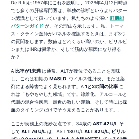
De Ritisは1957年にこれを説明し、2026年4月12日時点
でも多くの肝臓専門医は、単独の診断というよりパター
ン認識として扱っています。私たちのより深い
肝機能
パターンガイド
が、その理由を示します。私、トーマ
ス・クライン医師がパネルを確認するときは、まず3つ
の質問をします。数値はどれくらい高いのか、ビリルビ
ンまたはINRは異常か、そして筋肉が原因になり得る
か？
A
比率が1未満
は通常、ALTが優位であることを意味
し、これは初期の
MASLD
, ウイルス性肝炎、または薬
剤による障害でよく見られます。A
1と2の間の比率
こ
れは「もやもやした領域」です。線維化、アルコールと
代謝の混合性疾患、最近の激しい運動、そして時には採
血のタイミングだけでそう見えることがあります。.
ここが実務上の微妙な点です。34歳の
AST 42 U/L
そ
して
ALT 76 U/L
は、AST 180 U/L
ALT 82 U/L
,
ビリル