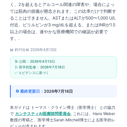
く、2を超えるとアルコール関連の障害や、場合によっ
ては筋肉の損傷が懸念されます。この比率だけで判断す
ることはできません。ASTまたはALTが500〜1,000 U/L
付近、ビリルビンが3 mg/dLを超える、またはINRが1.5
以上の場合は、速やかな医療機関での確認が必要で
す。.
📖 約11分
📅
2026年4月13日
📝 公開：
2026年4月13日
🩺 医学的監修：
2026年7月18日
✅ エビデンスに基づく
🔄 最終更新日：
2026年7月18日
本ガイドは
トーマス・クライン博士（医学博士）
との協力
で
カンテスティAI医療諮問委員会
, これには、Hans Weber
教授の寄稿と、医学博士Sarah Mitchell博士による医学的レ
ビューが含まれます。.