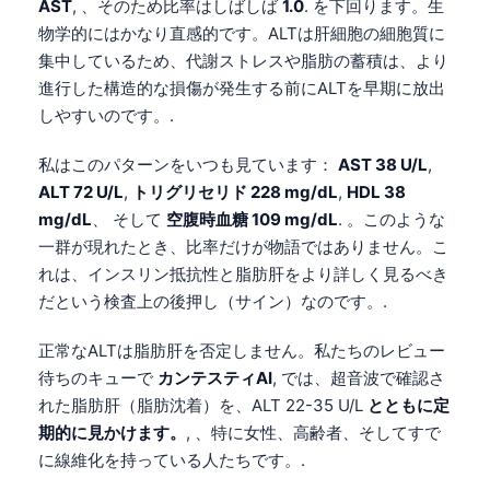
AST
, 、そのため比率はしばしば
1.0
. を下回ります。生
物学的にはかなり直感的です。ALTは肝細胞の細胞質に
集中しているため、代謝ストレスや脂肪の蓄積は、より
進行した構造的な損傷が発生する前にALTを早期に放出
しやすいのです。.
私はこのパターンをいつも見ています：
AST 38 U/L
,
ALT 72 U/L
,
トリグリセリド 228 mg/dL
,
HDL 38
mg/dL
、 そして
空腹時血糖 109 mg/dL
. 。このような
一群が現れたとき、比率だけが物語ではありません。こ
れは、インスリン抵抗性と脂肪肝をより詳しく見るべき
だという検査上の後押し（サイン）なのです。.
正常なALTは脂肪肝を否定しません。私たちのレビュー
待ちのキューで
カンテスティAI
, では、超音波で確認さ
れた脂肪肝（脂肪沈着）を、ALT 22-35 U/L
とともに定
期的に見かけます。
, 、特に女性、高齢者、そしてすで
に線維化を持っている人たちです。.