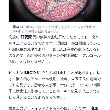
Frysk
Esperanto
Беларуская мова
図6:
AST優位のパターンが必ずしもアルコールや活動性の
Татар теле
肝炎症から来るとは限りません。
高度な
肝硬変
元の病気が脂肪肝だったとしても、比率
Кыргызча
を
1
上げることができます。理由は一部は機能している
ئۇيغۇرچە
肝細胞量の減少であり、一部はALT産生の低下によるも
Cebuano
のなので、AST優位のパターンが自動的に「アルコール
の話」とは限りません。.
Basa Jawa
ພາສາລາວ
ビタミン
B6欠乏症
でも比率は歪むことがあります。私
Монгол
は、慢性的なアルコール使用、虚弱、栄養不良の場面で
これを見ます。患者さんが単に十分に持っていない補因
Afrikaans
子に検査法が依存しているため、ALTが見かけ上かなり
العربية المغربية
低く見えることがあるからです。.
Occitan
検査上のアーティファクトも別の落とし穴です。
溶血