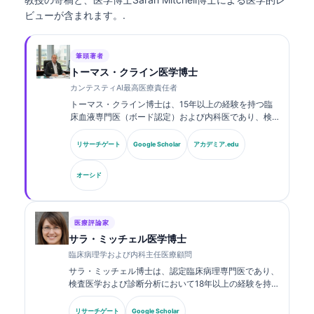
ビューが含まれます。.
筆頭著者
トーマス・クライン医学博士
カンテスティAI最高医療責任者
トーマス・クライン博士は、15年以上の経験を持つ臨
床血液専門医（ボード認定）および内科医であり、検
査医学およびAI支援による臨床解析に関する豊富な経
験を有しています。Kantesti AIにおける最高医療責任
リサーチゲート
Google Scholar
アカデミア.edu
者（CMO）として、同社の独自のニューラルネットワ
ークの医療的正確性に関する臨床的監督を行っていま
オーシド
す。クライン博士は、バイオマーカーの解釈および検
査医学に関する研究・論文を幅広く発表しています。.
医療評論家
サラ・ミッチェル医学博士
臨床病理学および内科主任医療顧問
サラ・ミッチェル博士は、認定臨床病理専門医であり、
検査医学および診断分析において18年以上の経験を持
ちます。臨床化学の専門資格を有し、臨床現場における
バイオマーカーパネルおよび検査分析について、幅広く
リサーチゲート
Google Scholar