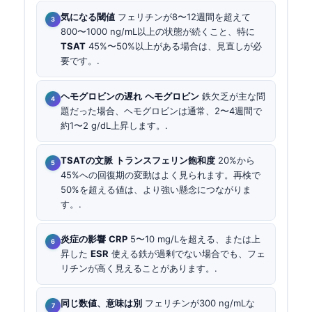
気になる閾値
フェリチンが8〜12週間を超えて
800〜1000 ng/mL以上の状態が続くこと、特に
TSAT
45%〜50%以上がある場合は、見直しが必
要です。.
ヘモグロビンの遅れ
ヘモグロビン
鉄欠乏が主な問
題だった場合、ヘモグロビンは通常、2〜4週間で
約1〜2 g/dL上昇します。.
TSATの文脈
トランスフェリン飽和度
20%から
45%への回復期の変動はよく見られます。再検で
50%を超える値は、より強い懸念につながりま
す。.
炎症の影響
CRP
5〜10 mg/Lを超える、または上
昇した
ESR
使える鉄が過剰でない場合でも、フェ
リチンが高く見えることがあります。.
同じ数値、意味は別
フェリチンが300 ng/mLな