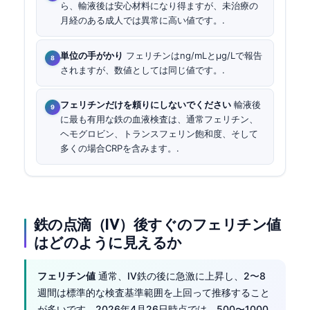
ら、輸液後は安心材料になり得ますが、未治療の
月経のある成人では異常に高い値です。.
単位の手がかり
フェリチンはng/mLとµg/Lで報告
されますが、数値としては同じ値です。.
フェリチンだけを頼りにしないでください
輸液後
に最も有用な鉄の血液検査は、通常フェリチン、
ヘモグロビン、トランスフェリン飽和度、そして
多くの場合CRPを含みます。.
鉄の点滴（IV）後すぐのフェリチン値
はどのように見えるか
フェリチン値
通常、IV鉄の後に急激に上昇し、2〜8
週間は標準的な検査基準範囲を上回って推移すること
が多いです。2026年4月26日時点では、500〜1000