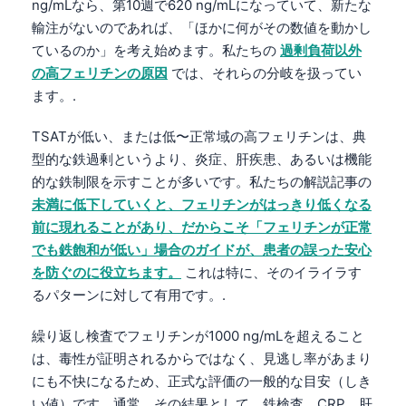
ng/mLなら、第10週で620 ng/mLになっていて、新たな
輸注がないのであれば、「ほかに何がその数値を動かし
ているのか」を考え始めます。私たちの
過剰負荷以外
の高フェリチンの原因
では、それらの分岐を扱ってい
ます。.
TSATが低い、または低〜正常域の高フェリチンは、典
型的な鉄過剰というより、炎症、肝疾患、あるいは機能
的な鉄制限を示すことが多いです。私たちの解説記事の
未満に低下していくと、フェリチンがはっきり低くなる
前に現れることがあり、だからこそ「フェリチンが正常
でも鉄飽和が低い」場合のガイドが、患者の誤った安心
を防ぐのに役立ちます。
これは特に、そのイライラす
るパターンに対して有用です。.
繰り返し検査でフェリチンが1000 ng/mLを超えること
は、毒性が証明されるからではなく、見逃し率があまり
Norsk bokmål
にも不快になるため、正式な評価の一般的な目安（しき
Ślōnskŏ gŏdka
い値）です。通常、その結果として、鉄検査、CRP、肝