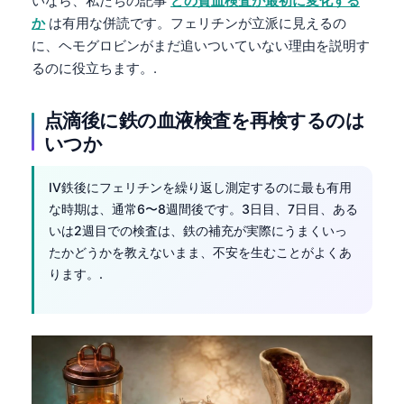
いなら、私たちの記事
どの貧血検査が最初に変化する
か
は有用な併読です。フェリチンが立派に見えるの
に、ヘモグロビンがまだ追いついていない理由を説明す
るのに役立ちます。.
点滴後に鉄の血液検査を再検するのは
いつか
IV鉄後にフェリチンを繰り返し測定するのに最も有用
な時期は、通常6〜8週間後です。3日目、7日目、ある
いは2週目での検査は、鉄の補充が実際にうまくいっ
たかどうかを教えないまま、不安を生むことがよくあ
ります。.