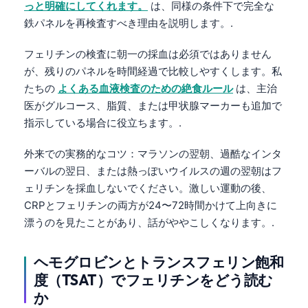
っと明確にしてくれます。
は、同様の条件下で完全な
鉄パネルを再検査すべき理由を説明します。.
フェリチンの検査に朝一の採血は必須ではありません
が、残りのパネルを時間経過で比較しやすくします。私
たちの
よくある血液検査のための絶食ルール
は、主治
医がグルコース、脂質、または甲状腺マーカーも追加で
指示している場合に役立ちます。.
外来での実務的なコツ：マラソンの翌朝、過酷なインタ
ーバルの翌日、または熱っぽいウイルスの週の翌朝はフ
ェリチンを採血しないでください。激しい運動の後、
CRPとフェリチンの両方が24〜72時間かけて上向きに
漂うのを見たことがあり、話がややこしくなります。.
ヘモグロビンとトランスフェリン飽和
度（TSAT）でフェリチンをどう読む
か