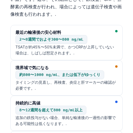
Frysk
酵素の再検査が行われ、場合によっては遺伝子検査や画
像検査も行われます。.
Esperanto
Беларуская мова
最近の輸液後の安心材料
Татар теле
2〜8週間でおよそ300〜800 ng/mL
Кыргызча
TSATが約45%〜50%未満で、かつCRPが上昇していない
場合は、しばしば想定されます。.
ئۇيغۇرچە
Cebuano
境界域で気になる
Basa Jawa
約800〜1000 ng/mL、または低下がゆっくり
タイミングの見直し、再検査、炎症と肝マーカーの確認が
ພາສາລາວ
必要です。.
Монгол
持続的に高値
Afrikaans
8〜12週間を超えて800 ng/mL以上
العربية المغربية
追加の鉄投与がない場合、単純な輸液後の一過性の影響で
Occitan
ある可能性は低くなります。.