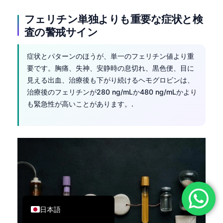
简体中文
フェリチン単独よりも重要な症状と検
Română
査の警戒サイン
Türkçe
症状とパターンのほうが、単一のフェリチン値より重
Ελληνικά
要です。胸痛、失神、安静時の息切れ、黒色便、目に
Português
見える出血、治療後も下がり続けるヘモグロビンは、
治療後のフェリチンが280 ng/mLか480 ng/mLかより
Español
も緊急性が高いことがあります。.
Italiano
עִבְרִית
Français
العربية
Deutsch
English
日本語