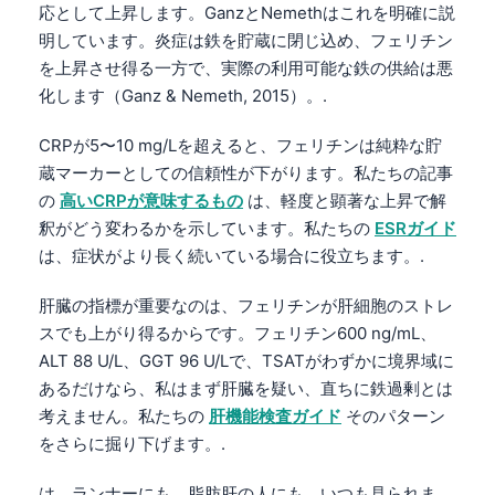
応として上昇します。GanzとNemethはこれを明確に説
明しています。炎症は鉄を貯蔵に閉じ込め、フェリチン
を上昇させ得る一方で、実際の利用可能な鉄の供給は悪
化します（Ganz & Nemeth, 2015）。.
CRPが5〜10 mg/Lを超えると、フェリチンは純粋な貯
蔵マーカーとしての信頼性が下がります。私たちの記事
の
高いCRPが意味するもの
は、軽度と顕著な上昇で解
釈がどう変わるかを示しています。私たちの
ESRガイド
は、症状がより長く続いている場合に役立ちます。.
肝臓の指標が重要なのは、フェリチンが肝細胞のストレ
スでも上がり得るからです。フェリチン600 ng/mL、
ALT 88 U/L、GGT 96 U/Lで、TSATがわずかに境界域に
あるだけなら、私はまず肝臓を疑い、直ちに鉄過剰とは
考えません。私たちの
肝機能検査ガイド
そのパターン
をさらに掘り下げます。.
は、ランナーにも、脂肪肝の人にも、いつも見られま