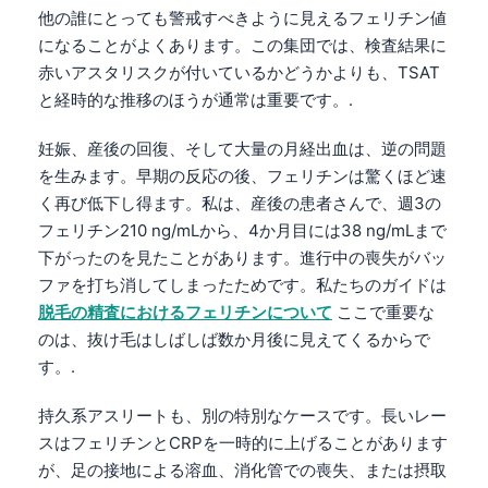
他の誰にとっても警戒すべきように見えるフェリチン値
தமிழ்
になることがよくあります。この集団では、検査結果に
తెలుగు
赤いアスタリスクが付いているかどうかよりも、TSAT
と経時的な推移のほうが通常は重要です。.
मराठी
اردو
妊娠、産後の回復、そして大量の月経出血は、逆の問題
を生みます。早期の反応の後、フェリチンは驚くほど速
বাংলা
く再び低下し得ます。私は、産後の患者さんで、週3の
Shqip
フェリチン210 ng/mLから、4か月目には38 ng/mLまで
Magyar
下がったのを見たことがあります。進行中の喪失がバッ
Slovenščina
ファを打ち消してしまったためです。私たちのガイドは
脱毛の精査におけるフェリチンについて
ここで重要な
한국어
のは、抜け毛はしばしば数か月後に見えてくるからで
Polski
す。.
Lietuvių kalba
持久系アスリートも、別の特別なケースです。長いレー
Русский
スはフェリチンとCRPを一時的に上げることがあります
ქართული
が、足の接地による溶血、消化管での喪失、または摂取