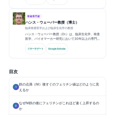
発表しています。.
寄稿専門家
ハンス・ウェーバー教授（博士）
臨床検査医学および臨床生化学の教授
ハンス・ウェーバー教授（Dr.）は、臨床生化学、検査
医学、バイオマーカー研究において30年以上の専門知
識を持ちます。ドイツ臨床化学会の元会長であり、診断
パネル解析、バイオマーカーの標準化、AI支援による検
リサーチゲート
Google Scholar
査医学を専門としています。.
目次
鉄の点滴（IV）後すぐのフェリチン値はどのように見
えるか
なぜIV鉄の後にフェリチンがこれほど速く上昇するの
か