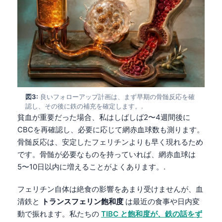
図3:
良いフォローアップ計画は、まず早期の骨髄反応を確
認し、その後に鉄の補充を確定します。.
貧血が重要だった場合、私はしばしば2〜4週間後に
CBCを再確認し、必要に応じて網赤血球数も測ります。
骨髄反応は、安定したフェリチンよりも早く現れるため
です。骨髄が必要なものを持っていれば、網赤血球は
5〜10日以内に増えることがよくあります。.
フェリチン自体は絶食の影響をあまり受けませんが、血
清鉄と
トランスフェリン飽和度
は最近の食事や日内変
動で振れます。私たちの
TIBC と飽和度が、鉄の話をず