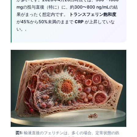
mgの投与直後（特に）に、約300〜800 ng/mLの結
果がまったく想定内です。
トランスフェリン飽和度
が45%から50%未満のままで
CRP
が上昇していな
い。.
図1:
輸液直後のフェリチンは、多くの場合、定常状態の鉄