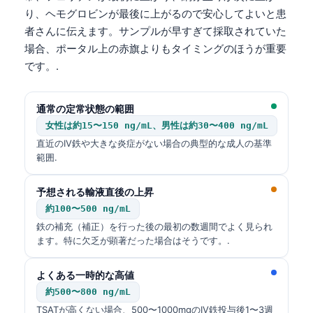
り、ヘモグロビンが最後に上がるので安心してよいと患
者さんに伝えます。サンプルが早すぎて採取されていた
場合、ポータル上の赤旗よりもタイミングのほうが重要
です。.
通常の定常状態の範囲
女性は約15〜150 ng/mL、男性は約30〜400 ng/mL
直近のIV鉄や大きな炎症がない場合の典型的な成人の基準
範囲.
予想される輸液直後の上昇
約100〜500 ng/mL
鉄の補充（補正）を行った後の最初の数週間でよく見られ
ます。特に欠乏が顕著だった場合はそうです。.
よくある一時的な高値
約500〜800 ng/mL
TSATが高くない場合、500〜1000mgのIV鉄投与後1〜3週