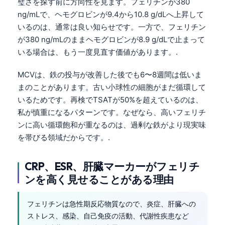
璧さを探す前に方向性を見ます。フェリチンが380
ng/mLで、ヘモグロビンが9.4から10.8 g/dLへ上昇して
いるのは、通常は良い知らせです。一方で、フェリチン
が380 ng/mLのままヘモグロビンが8.9 g/dLで止まって
いる場合は、もう一度見直す価値があります。.
MCVは、鉄の投与が改善した後でも6〜8週間は低いま
まのことがあります。古い小球性の細胞がまだ循環して
いるためです。再検でTSATが50%を超えているのは、
私が慎重になるパターンです。なぜなら、高いフェリチ
ンに高い循環飽和が重なるのは、過剰な鉄がより現実味
を帯びる領域だからです。.
CRP、ESR、肝臓マーカーがフェリチ
ンを高く見せることがある理由
フェリチンは急性期反応物質なので、炎症、肝臓への
ストレス、感染、自己免疫の活動、代謝性疾患など