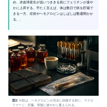
め、赤血球産生が追いつききる前にフェリチンが速や
かに上昇する。平たく言えば、体は数日で鉄を貯蔵で
きる一方、症状やヘモグロビンはしばしば数週間かか
る。.
図2:
IV鉄は、ヘモグロビンが完全に回復する前に、マクロ
ファージ、肝臓、骨髄に速やかに蓄えられる。.