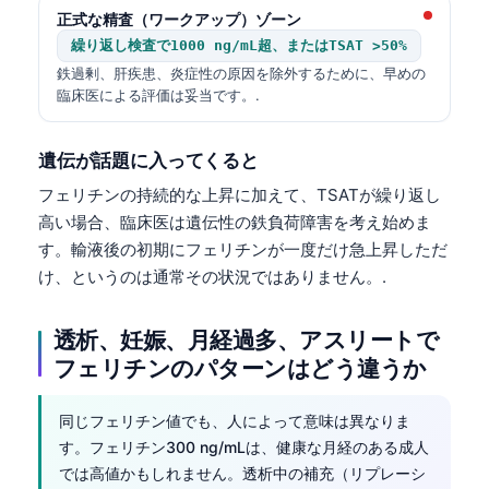
Gàidhlig
正式な精査（ワークアップ）ゾーン
Euskara
繰り返し検査で1000 ng/mL超、またはTSAT >50%
Македонски јазик
鉄過剰、肝疾患、炎症性の原因を除外するために、早めの
臨床医による評価は妥当です。.
Latviešu valoda
Galego
遺伝が話題に入ってくると
অসমীয়া
フェリチンの持続的な上昇に加えて、TSATが繰り返し
සිංහල
高い場合、臨床医は遺伝性の鉄負荷障害を考え始めま
す。輸液後の初期にフェリチンが一度だけ急上昇しただ
سنڌي
け、というのは通常その状況ではありません。.
پښتو
透析、妊娠、月経過多、アスリートで
Slovenčina
フェリチンのパターンはどう違うか
Hrvatski
同じフェリチン値でも、人によって意味は異なりま
Suomi
す。フェリチン300 ng/mLは、健康な月経のある成人
Қазақ тілі
では高値かもしれません。透析中の補充（リプレーシ