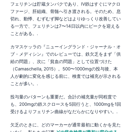
フェリチンは貯蔵タンパクであり、IV鉄はすぐにマクロ
ファージ、肝組織、骨髄へ引き渡される。そのため、息
切れ、動悸、むずむず脚などはよりゆっくり改善してい
る一方で、フェリチンは7〜14日以内にピークを迎える
ことがある。.
カマスケッラの『ニューイングランド・ジャーナル・オ
ブ・メディシン』でのレビューでは、鉄欠乏をまず「供
給の問題」、次に「貧血の問題」として位置づけた
（Camaschella, 2015）。500〜1000mgの投与後、本
人が劇的に変化を感じる前に、検査では補充が示される
ことが多い。.
投与量のパターンも重要だ。合計の補充量が同程度で
も、200mgの鉄スクロースを5回行うと、1000mgを1回
受けるよりフェリチン曲線がなだらかになりやすい。.
欠乏のときに、どのマーカーが通常最初に動くかを見た