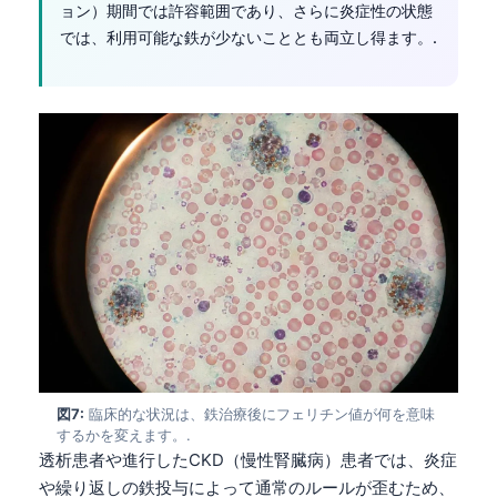
ョン）期間では許容範囲であり、さらに炎症性の状態
Català
では、利用可能な鉄が少ないこととも両立し得ます。.
O‘zbekcha
Українська
አማርኛ
Kiswahili
ភាសាខ្មែរ
ဗမာစာ
ไทย
Tagalog
Tiếng Việt
Bahasa Melayu
図7:
臨床的な状況は、鉄治療後にフェリチン値が何を意味
മലയാളം
するかを変えます。.
ಕನ್ನಡ
透析患者や進行したCKD（慢性腎臓病）患者では、炎症
や繰り返しの鉄投与によって通常のルールが歪むため、
ગુજરાતી