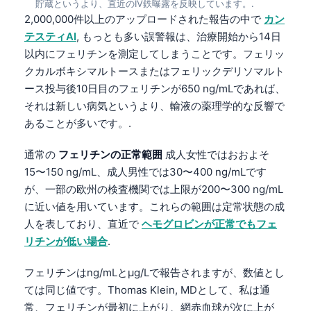
貯蔵というより、直近のIV鉄曝露を反映しています。.
2,000,000件以上のアップロードされた報告の中で
カン
テスティAI
, もっとも多い誤警報は、治療開始から14日
以内にフェリチンを測定してしまうことです。フェリッ
クカルボキシマルトースまたはフェリックデリソマルト
ース投与後10日目のフェリチンが650 ng/mLであれば、
それは新しい病気というより、輸液の薬理学的な反響で
あることが多いです。.
通常の
フェリチンの正常範囲
成人女性ではおおよそ
15〜150 ng/mL、成人男性では30〜400 ng/mLです
が、一部の欧州の検査機関では上限が200〜300 ng/mL
に近い値を用いています。これらの範囲は定常状態の成
人を表しており、直近で
ヘモグロビンが正常でもフェ
リチンが低い場合
.
フェリチンはng/mLとµg/Lで報告されますが、数値とし
ては同じ値です。Thomas Klein, MDとして、私は通
常、フェリチンが最初に上がり、網赤血球が次に上が