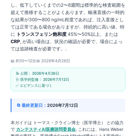
し、低下していくまでの2〜8週間は標準的な検査範囲を
超えて推移することがよくあります。輸液直後の一時的
な結果が300〜800 ng/mL程度であれば、注入直後とし
ては正常である場合がありますが、持続的に高い値、特
に
トランスフェリン飽和度
45%〜50%以上、または
CRP
, が高い場合は、状況の確認が必要で、場合によっ
ては追跡検査が必要です。.
📖 約10〜12分
📅
2026年4月26日
📝 公開：
2026年4月26日
🩺 医学的監修：
2026年7月12日
✅ エビデンスに基づく
🔄 最終更新日：
2026年7月12日
本ガイドは
トーマス・クライン博士（医学博士）
との協力
で
カンテスティAI医療諮問委員会
, これには、Hans Weber
教授の寄稿と、医学博士Sarah Mitchell博士による医学的レ