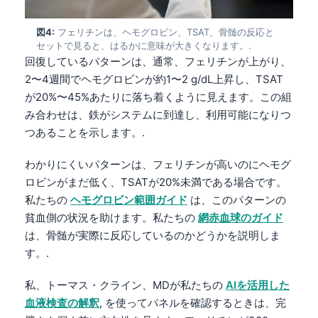
図4:
フェリチンは、ヘモグロビン、TSAT、骨髄の反応と
セットで見ると、はるかに意味が大きくなります。.
回復しているパターンは、通常、フェリチンが上がり、
2〜4週間でヘモグロビンが約1〜2 g/dL上昇し、TSAT
が20%〜45%あたりに落ち着くように見えます。この組
み合わせは、鉄がシステムに到達し、利用可能になりつ
つあることを示します。.
わかりにくいパターンは、フェリチンが高いのにヘモグ
ロビンがまだ低く、TSATが20%未満である場合です。
私たちの
ヘモグロビン範囲ガイド
は、このパターンの
貧血側の状況を助けます。私たちの
網赤血球のガイド
は、骨髄が実際に反応しているのかどうかを説明しま
す。.
私、トーマス・クライン、MDが私たちの
AIを活用した
血液検査の解釈
, を使ってパネルを確認するときは、完