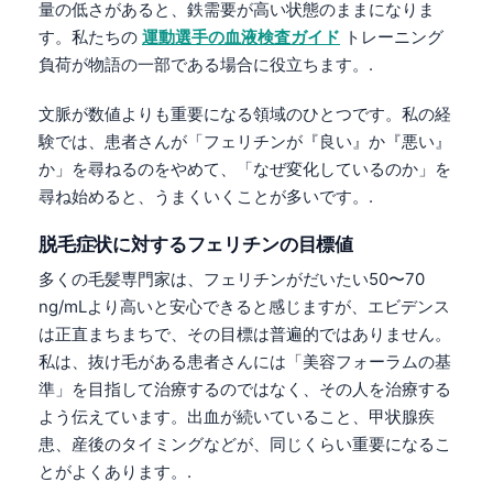
量の低さがあると、鉄需要が高い状態のままになりま
Čeština
す。私たちの
運動選手の血液検査ガイド
トレーニング
Eesti
負荷が物語の一部である場合に役立ちます。.
Azərbaycan dili
文脈が数値よりも重要になる領域のひとつです。私の経
Bosanski
験では、患者さんが「フェリチンが『良い』か『悪い』
Svenska
か」を尋ねるのをやめて、「なぜ変化しているのか」を
Српски језик
尋ね始めると、うまくいくことが多いです。.
Íslenska
脱毛症状に対するフェリチンの目標値
Հայերեն
多くの毛髪専門家は、フェリチンがだいたい50〜70
Bahasa Indonesia
ng/mLより高いと安心できると感じますが、エビデンス
は正直まちまちで、その目標は普遍的ではありません。
हिन्दी
私は、抜け毛がある患者さんには「美容フォーラムの基
Nederlands
準」を目指して治療するのではなく、その人を治療する
Dansk
よう伝えています。出血が続いていること、甲状腺疾
患、産後のタイミングなどが、同じくらい重要になるこ
Български
とがよくあります。.
فارسی