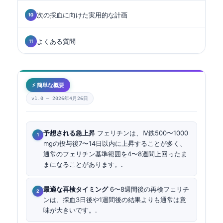
次の採血に向けた実用的な計画
よくある質問
⚡ 簡単な概要
v1.0 —
2026年4月26日
予想される急上昇
フェリチンは、IV鉄500〜1000
mgの投与後7〜14日以内に上昇することが多く、
通常のフェリチン基準範囲を4〜8週間上回ったま
まになることがあります。.
最適な再検タイミング
6〜8週間後の再検フェリチ
ンは、採血3日後や1週間後の結果よりも通常は意
味が大きいです。.