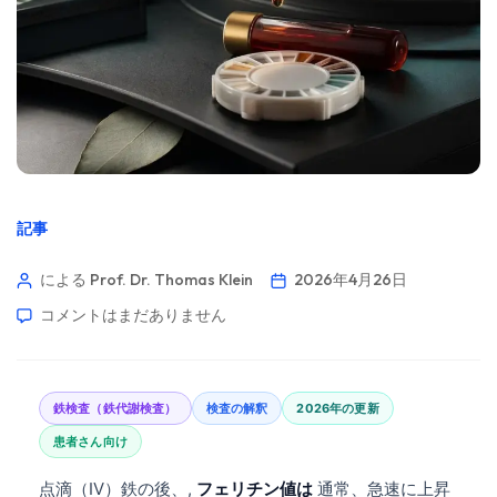
記事
による Prof. Dr. Thomas Klein
2026年4月26日
コメントはまだありません
鉄検査（鉄代謝検査）
検査の解釈
2026年の更新
患者さん向け
点滴（IV）鉄の後、,
フェリチン値は
通常、急速に上昇