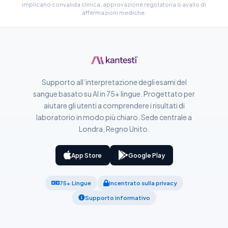
implicano convalida clinica, approvazione regolatoria o avallo di
پښتو
affermazioni mediche.
Slovenčina
Hrvatski
Suomi
Supporto all’interpretazione degli esami del
sangue basato su AI in 75+ lingue. Progettato per
Қазақ тілі
aiutare gli utenti a comprendere i risultati di
Català
laboratorio in modo più chiaro. Sede centrale a
Londra, Regno Unito.
O‘zbekcha
Українська
App Store
Google Play
አማርኛ
Kiswahili
75+ Lingue
Incentrato sulla privacy
ភាសាខ្មែរ
Supporto informativo
ဗမာစာ