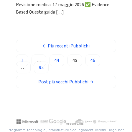
Basa Jawa
Revisione medica: 17 maggio 2026 ✅ Evidence-
Based Questa guida […]
ພາສາລາວ
Монгол
Afrikaans
العربية المغربية
←
Più recenti
Pubblichi
Occitan
1
…
44
45
46
Gàidhlig
…
92
Euskara
Македонски јазик
Post più vecchi
Pubblichi
→
Latviešu valoda
Galego
অসমীয়া
සිංහල
سنڌي
Programmi tecnologici, infrastrutture e collegamenti esterni. I loghi non