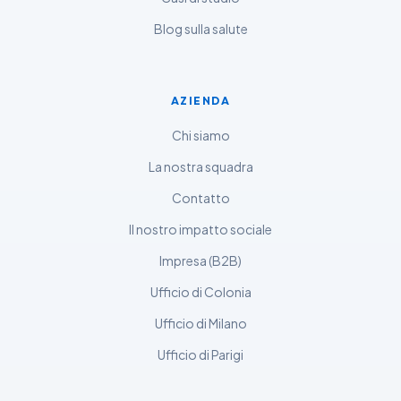
Slovenščina
Blog sulla salute
한국어
Polski
AZIENDA
Lietuvių kalba
Chi siamo
Русский
ქართული
La nostra squadra
Čeština
Contatto
日本語
Il nostro impatto sociale
Eesti
Impresa (B2B)
Azərbaycan dili
Ufficio di Colonia
Bosanski
Ufficio di Milano
Svenska
Ufficio di Parigi
Српски језик