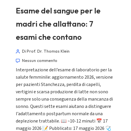
Esame del sangue per le
madri che allattano: 7
esami che contano
Norsk bokmål
Di Prof. Dr. Thomas Klein
Ślōnskŏ gŏdka
Nessun commento
Frysk
Interpretazione dell’esame di laboratorio per la
Esperanto
salute femminile: aggiornamento 2026, versione
per pazienti Stanchezza, perdita di capelli,
Беларуская мова
vertigini e scarsa produzione di latte non sono
Татар теле
sempre solo una conseguenza della mancanza di
Кыргызча
sonno. Questi sette esami aiutano a distinguere
l’adattamento postpartum normale da una
ئۇيغۇرچە
deplezione trattabile. 📖 ~10-12 minuti 📅 17
Cebuano
maggio 2026 📝 Pubblicato: 17 maggio 2026 🩺