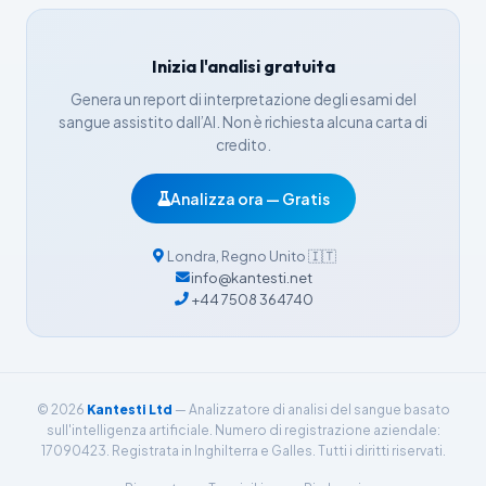
Íslenska
Հայերեն
Inizia l'analisi gratuita
Bahasa Indonesia
Genera un report di interpretazione degli esami del
हिन्दी
sangue assistito dall’AI. Non è richiesta alcuna carta di
Nederlands
credito.
Dansk
Analizza ora — Gratis
Български
فارسی
Londra
,
Regno Unito
🇮🇹
info@kantesti.net
简体中文
+44 7508 364740
Română
Türkçe
Ελληνικά
© 2026
Kantesti Ltd
— Analizzatore di analisi del sangue basato
Português
sull'intelligenza artificiale. Numero di registrazione aziendale:
17090423. Registrata in Inghilterra e Galles. Tutti i diritti riservati.
Español