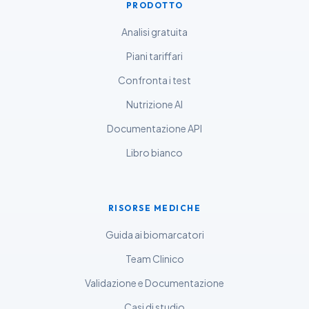
ไทย
PRODOTTO
Tagalog
Analisi gratuita
Tiếng Việt
Piani tariffari
Bahasa Melayu
Confronta i test
മലയാളം
Nutrizione AI
ಕನ್ನಡ
Documentazione API
ગુજરાતી
Libro bianco
தமிழ்
తెలుగు
RISORSE MEDICHE
मराठी
اردو
Guida ai biomarcatori
বাংলা
Team Clinico
Shqip
Validazione e Documentazione
Magyar
Casi di studio