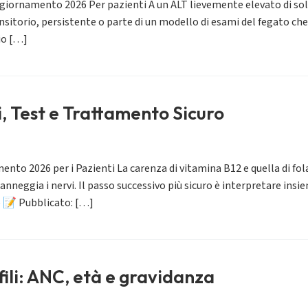
giornamento 2026 Per pazienti A un ALT lievemente elevato di soli
nsitorio, persistente o parte di un modello di esami del fegato che
io […]
, Test e Trattamento Sicuro
ento 2026 per i Pazienti La carenza di vitamina B12 e quella di f
ggia i nervi. Il passo successivo più sicuro è interpretare insieme
6 📝 Pubblicato: […]
fili: ANC, età e gravidanza