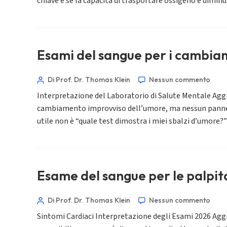
chiave è se la capacità di trasportare ossigeno è dimi
Afrikaans
العربية المغربية
Occitan
Esami del sangue per i cambiam
Gàidhlig
Di Prof. Dr. Thomas Klein
Nessun commento
Euskara
Interpretazione del Laboratorio di Salute Mentale Agg
Македонски јазик
cambiamento improvviso dell’umore, ma nessun pannello 
Latviešu valoda
utile non è “quale test dimostra i miei sbalzi d’umore?
Galego
অসমীয়া
සිංහල
Esame del sangue per le palpita
سنڌي
پښتو
Di Prof. Dr. Thomas Klein
Nessun commento
Sintomi Cardiaci Interpretazione degli Esami 2026 Agg