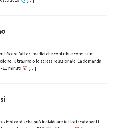
agosto 2026 🩺 […]
no
tificare fattori medici che contribuiscono a un
sione, il trauma o lo stress relazionale. La domanda
 ~11 minuti 📅 […]
si
zioni cardiache può individuare fattori scatenanti