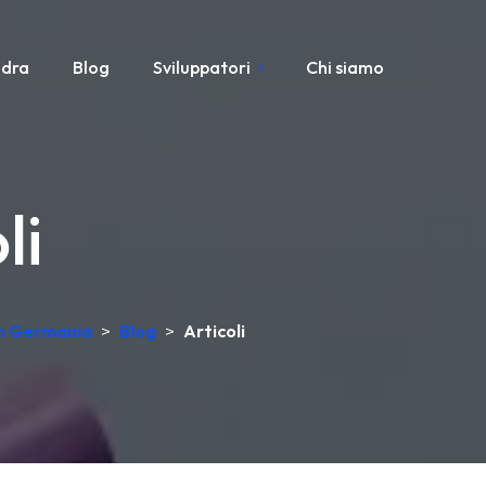
adra
Blog
Sviluppatori
Chi siamo
li
 in Germania
>
Blog
>
Articoli