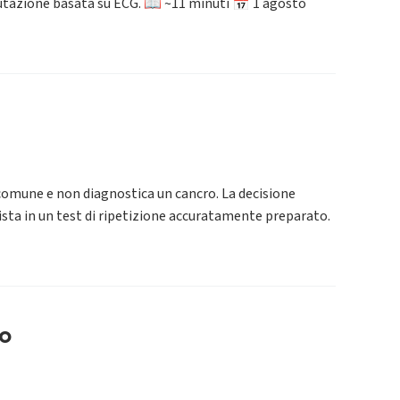
valutazione basata su ECG. 📖 ~11 minuti 📅 1 agosto
comune e non diagnostica un cancro. La decisione
rsista in un test di ripetizione accuratamente preparato.
to