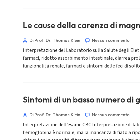
Le cause della carenza di magne
Norsk bokmål
Ślōnskŏ gŏdka
Di Prof. Dr. Thomas Klein
Nessun commento
Frysk
Interpretazione del Laboratorio sulla Salute degli Elet
Esperanto
farmaci, ridotto assorbimento intestinale, diarrea pro
funzionalità renale, farmaci e sintomi delle feci di sol
Беларуская мова
Татар теле
Кыргызча
ئۇيغۇرچە
Sintomi di un basso numero di g
Cebuano
Di Prof. Dr. Thomas Klein
Nessun commento
Basa Jawa
Interpretazione dell’esame CBC Interpretazione di lab
ພາສາລາວ
l’emoglobina è normale, ma la mancanza di fiato a ripo
Монгол