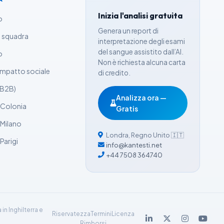
Inizia l'analisi gratuita
o
Genera un report di
a squadra
interpretazione degli esami
del sangue assistito dall’AI.
o
Non è richiesta alcuna carta
 impatto sociale
di credito.
(B2B)
Analizza ora —
i Colonia
Gratis
i Milano
Londra
,
Regno Unito
🇮🇹
 Parigi
info@kantesti.net
+44 7508 364740
in Inghilterra e
Riservatezza
Termini
Licenza
Rimborsi