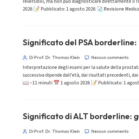
reversibili, ma non può diagnosticare direttamente il ri
Slovenčina
2026 📝 Pubblicato: 1 agosto 2026 🩺 Revisione Medic
Hrvatski
Suomi
Қазақ тілі
Significato del PSA borderline: r
Català
O‘zbekcha
Di Prof. Dr. Thomas Klein
Nessun commento
Українська
Interpretazione degli esami per la salute della prost
አማርኛ
successiva dipende dall’età, dai risultati precedenti, da
📖 ~11 minuti 📅 1 agosto 2026 📝 Pubblicato: 1 agos
Kiswahili
ភាសាខ្មែរ
ဗမာစာ
Significato di ALT borderline: 
ไทย
Tagalog
Di Prof. Dr. Thomas Klein
Nessun commento
Tiếng Việt