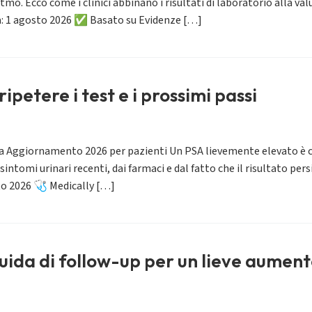
tmo. Ecco come i clinici abbinano i risultati di laboratorio alla 
a: 1 agosto 2026 ✅ Basato su Evidenze […]
ipetere i test e i prossimi passi
ata Aggiornamento 2026 per pazienti Un PSA lievemente elevato è 
i sintomi urinari recenti, dai farmaci e dal fatto che il risultato pe
to 2026 🩺 Medically […]
guida di follow-up per un lieve aumen