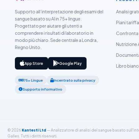
हिन्दी
Supporto all’interpretazione degli esami del
Analisi grat
Nederlands
sangue basato su AI in 75+ lingue.
Piani tariffa
Progettato per aiutare gli utenti a
Dansk
comprendere i risultati di laboratorio in
Confronta i
Български
modo più chiaro. Sede centrale a Londra,
Nutrizione 
فارسی
Regno Unito.
Documenta
简体中文
App Store
Google Play
Libro bian
Română
Türkçe
75+ Lingue
Incentrato sulla privacy
Ελληνικά
Supporto informativo
Português
Español
עִבְרִית
Français
© 2026
Kantesti Ltd
— Analizzatore di analisi del sangue basato sull'int
Galles. Tutti i diritti riservati.
العربية