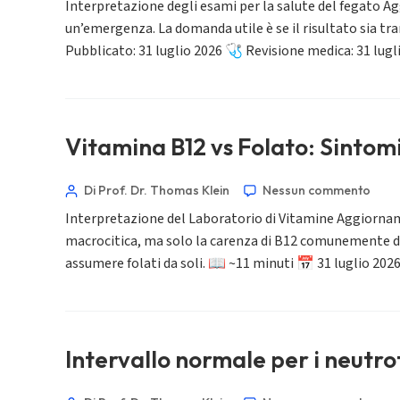
Interpretazione degli esami per la salute del fegato Ag
Bahasa Melayu
un’emergenza. La domanda utile è se il risultato sia tra
Pubblicato: 31 luglio 2026 🩺 Revisione medica: 31 lugl
മലയാളം
ಕನ್ನಡ
ગુજરાતી
தமிழ்
Vitamina B12 vs Folato: Sintomi
తెలుగు
Di Prof. Dr. Thomas Klein
Nessun commento
मराठी
Interpretazione del Laboratorio di Vitamine Aggiornam
اردو
macrocitica, ma solo la carenza di B12 comunemente danne
বাংলা
assumere folati da soli. 📖 ~11 minuti 📅 31 luglio 202
Shqip
Magyar
Slovenščina
Intervallo normale per i neutro
한국어