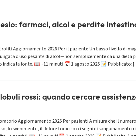
sio: farmaci, alcol e perdite intestina
troliti Aggiornamento 2026 Per il paziente Un basso livello di magn
lungata o uso pesante di alcol—non semplicemente da una dieta pov
ito indica la fonte. 📖 ~11 minuti 📅 1 agosto 2026 📝 Pubblicato: 
lobuli rossi: quando cercare assisten
oratorio Aggiornamento 2026 Per pazienti A misura che il numero
so, lo svenimento, il dolore toracico o i segni di sanguinamento 