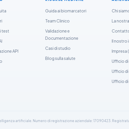
uita
Guida ai biomarcatori
Chi siam
ri
Team Clinico
La nostr
 test
Validazione e
Contatt
Documentazione
AI
Il nostro
Casi di studio
zione API
Impresa 
Blog sulla salute
co
Ufficio d
Ufficio d
Ufficio di
elligenza artificiale. Numero di registrazione aziendale: 17090423. Registrata 