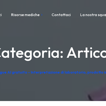
i
Risorse mediche
Contattaci
La nostra squ
ategoria:
Artico
ngue AI gratuito – Interpretazione di laboratorio, prodotto