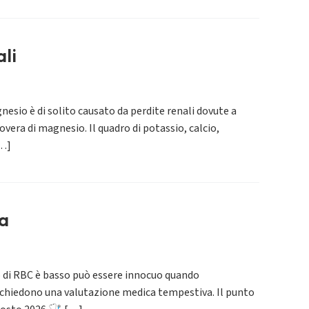
li
esio è di solito causato da perdite renali dovute a
era di magnesio. Il quadro di potassio, calcio,
[…]
za
 di RBC è basso può essere innocuo quando
richiedono una valutazione medica tempestiva. Il punto