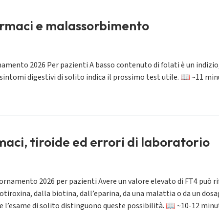
farmaci e malassorbimento
mento 2026 Per pazienti A basso contenuto di folati è un indizio, 
i sintomi digestivi di solito indica il prossimo test utile. 📖 ~11 
aci, tiroide ed errori di laboratorio
iornamento 2026 per pazienti Avere un valore elevato di FT4 può rif
iroxina, dalla biotina, dall’eparina, da una malattia o da un dosagg
pete l’esame di solito distinguono queste possibilità. 📖 ~10-12 mi