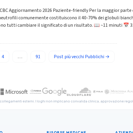
a CBC Aggiornamento 2026 Paziente-friendly Per la maggior parte d
i neutrofili comunemente costituiscono il 40-70% dei globuli bianchi.
no tutti cambiare il significato di un risultato. 📖 ~11 minuti 📅 
4
…
91
Post più vecchi
Pubblichi
→
 collegamenti esterni. I loghi non implicano convalida clinica, approvazione regol
O
RISORSE MEDICHE
AZIEND