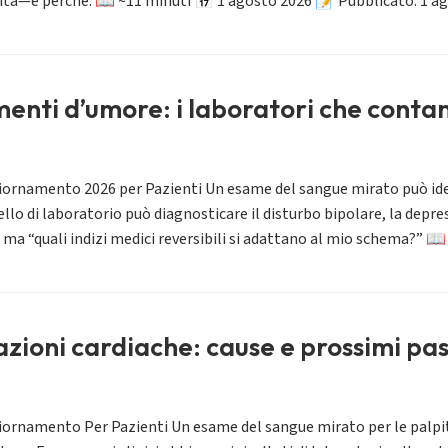
nuita—e perché. 📖 ~11 minuti 📅 1 agosto 2026 📝 Pubblicato: 1 
enti d’umore: i laboratori che conta
iornamento 2026 per Pazienti Un esame del sangue mirato può iden
di laboratorio può diagnosticare il disturbo bipolare, la depres
” ma “quali indizi medici reversibili si adattano al mio schema?” 
zioni cardiache: cause e prossimi pas
iornamento Per Pazienti Un esame del sangue mirato per le palpita