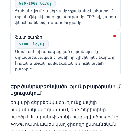
Gàidhlig
500-1000 նգ/մլ
Euskara
Պահանջվում է ավելի ամբողջական գնահատում՝
տրանսֆերինի հագեցվածությամբ, CRP-ով, լյարդի
Македонски јазик
ֆերմենտներով և պատմությամբ։.
Latviešu valoda
Շատ բարձր
Galego
>1000 նգ/մլ
অসমীয়া
Մասնագետի արագացված վերանայումը
տրամաբանական է, քանի որ կլինիկորեն կարևոր
සිංහල
հիվանդության հավանականությունն ավելի
سنڌي
բարձր է։.
پښتو
Երբ ծանրաբեռնվածությունը բարձրանում
է ցուցակում
Slovenčina
Երկաթի գերբեռնվածությունը ավելի
Hrvatski
հավանական է դառնում, երբ ֆերիտինը
Suomi
բարձր է
և
տրանսֆերինի հագեցվածությունը
>45%
, հատկապես վաղ ցիռոզի ընտանեկան
Қазақ тілі