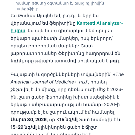
համար թեստը օգտակար է, բայց ոչ լիովին
սպեցիֆիկ։
Ես Թոմաս Քլայնն եմ, բ.գ.դ., և երբ ես
վերանայում եմ ֆերիտինը
Kantesti AI analyzer-
ի վրա
, ես այն նախ դիտարկում եմ որպես
երկաթի պահեստի մարկեր, իսկ երկրորդ՝
որպես բորբոքման մարկեր։ Շատ
լաբորատորիաներ ֆերիտինը հաղորդում են
նգ/մլ
, որը թվային առումով նույնական է
µգ/լ
.
Գայաթտի և գործընկերների տվյալներին՝
«The
American Journal of Medicine»-ում
, որտեղ
շեշտվել է մի միտք, որը դեռևս ուժի մեջ է 2026-
ին. շատ ցածր ֆերիտինը խիստ սպեցիֆիկ է
երկաթի անբավարարության համար։ 2026-ի
դրությամբ էլ ես շարունակում եմ համարել
Մարտ 30, 2026
, որ
<15 նգ/մլ
շատ համոզիչ է և
15-29 նգ/մլ
կլինիկորեն ցածր է ճիշտ
պայմաններում, հատկապես եթե