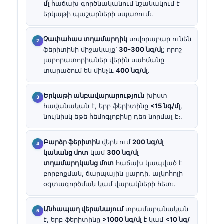
մլ
հաճախ գործնականում նշանակում է
երկաթի պաշարների սպառում։.
Չափահաս տղամարդիկ
սովորաբար ունեն
ֆերիտինի միջակայք՝
30-300 նգ/մլ
; որոշ
լաբորատորիաներ վերին սահմանը
տարածում են մինչև
400 նգ/մլ
.
Երկաթի անբավարարություն
խիստ
հավանական է, երբ ֆերիտինը
<15 նգ/մլ
,
նույնիսկ եթե հեմոգլոբինը դեռ նորմալ է։.
Բարձր ֆերիտին
վերևում
200 նգ/մլ
կանանց մոտ
կամ
300 նգ/մլ
տղամարդկանց մոտ
հաճախ կապված է
բորբոքման, ճարպային լյարդի, ալկոհոլի
օգտագործման կամ վարակների հետ։.
Անհապաղ վերանայում
տրամաբանական
է, երբ ֆերիտինը
>1000 նգ/մլ է
կամ
<10 նգ/