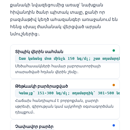
քանակի նվազեցումից առաջ՝ նախքան
Frysk
հիվանդին ծանր պիտակ տալը, քանի որ
Esperanto
բազմաթիվ կեղծ ահազանգեր առաջանում են
Беларуская мова
հենց սխալ ժամանակ վերցված արյան
նմուշներից։.
Татар теле
Кыргызча
Տիպիկ վերին սահման
ئۇيغۇرچە
Շատ կանանց մոտ մինչև 150 նգ/մլ; շատ տղամարդկանց
Cebuano
Մեծահասակների համար լաբորատորիայի
տարածված հղման վերին շեմը։.
Basa Jawa
ພາສາລາວ
Թեթևակի բարձրացված
Монгол
Կանայք՝ 151-300 նգ/մլ; տղամարդիկ՝ 301-500 նգ/մլ
Հաճախ հանդիպում է բորբոքման, լյարդի
Afrikaans
սթրեսի, գիրության կամ ալկոհոլի օգտագործման
العربية المغربية
դեպքում։.
Occitan
Չափավոր բարձր