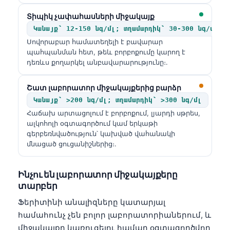
Տիպիկ չափահասների միջակայք
Կանայք՝ 12-150 նգ/մլ; տղամարդիկ՝ 30-300 նգ/մլ
Սովորաբար համատեղելի է բավարար
պահպանման հետ, թեև բորբոքումը կարող է
դեռևս քողարկել անբավարարությունը։.
Շատ լաբորատոր միջակայքերից բարձր
Կանայք՝ >200 նգ/մլ; տղամարդիկ՝ >300 նգ/մլ
Հաճախ արտացոլում է բորբոքում, լյարդի սթրես,
ալկոհոլի օգտագործում կամ երկաթի
գերբեռնվածություն՝ կախված վահանակի
մնացած ցուցանիշներից։.
Ինչու են լաբորատոր միջակայքերը
տարբեր
Ֆերիտինի անալիզները կատարյալ
համահունչ չեն բոլոր լաբորատորիաներում, և
միջակայքը կառուցելու համար օգտագործվող