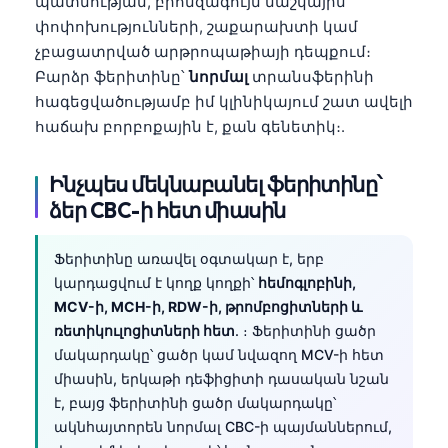
պատմության, բրոնզագույն մաշկային
Català
փոփոխությունների, շաքարախտի կամ
O‘zbekcha
չբացատրված արթրոպաթիայի դեպքում։
Բարձր ֆերիտինը՝
նորմալ
տրանսֆերինի
Українська
հագեցվածությամբ իմ կլինիկայում շատ ավելի
አማርኛ
հաճախ բորբոքային է, քան գենետիկ։.
Kiswahili
Ինչպես մեկնաբանել ֆերիտինը՝
ភាសាខ្មែរ
ձեր CBC-ի հետ միասին
ဗမာစာ
ไทย
Ֆերիտինը առավել օգտակար է, երբ
Tagalog
կարդացվում է կողք կողքի՝
հեմոգլոբինի,
MCV-ի, MCH-ի, RDW-ի, թրոմբոցիտների և
Tiếng Việt
ռետիկուլոցիտների հետ
. ։ Ֆերիտինի ցածր
Bahasa Melayu
մակարդակը՝ ցածր կամ նվազող MCV-ի հետ
മലയാളം
միասին, երկաթի դեֆիցիտի դասական նշան
է, բայց ֆերիտինի ցածր մակարդակը՝
ಕನ್ನಡ
ակնհայտորեն նորմալ CBC-ի պայմաններում,
ગુજરાતી