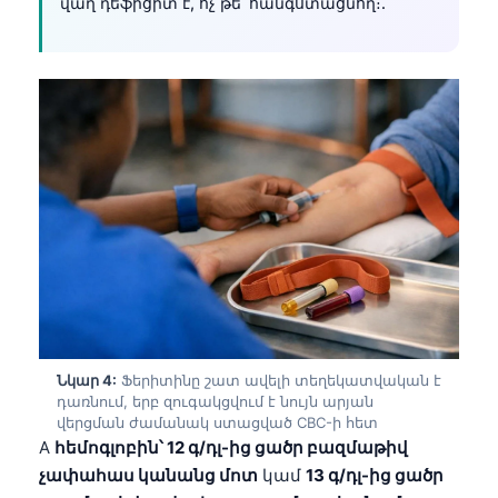
վաղ դեֆիցիտ է, ոչ թե՝ հանգստացնող։.
தமிழ்
తెలుగు
मराठी
اردو
বাংলা
Shqip
Magyar
Slovenščina
한국어
Polski
Նկար 4:
Ֆերիտինը շատ ավելի տեղեկատվական է
Lietuvių kalba
դառնում, երբ զուգակցվում է նույն արյան
վերցման ժամանակ ստացված CBC-ի հետ
Русский
A
հեմոգլոբին՝ 12 գ/դլ-ից ցածր բազմաթիվ
ქართული
չափահաս կանանց մոտ
կամ
13 գ/դլ-ից ցածր