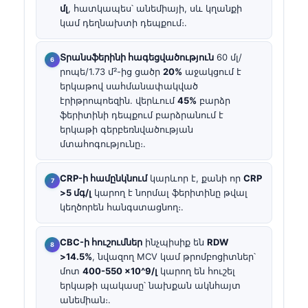
մլ
, հատկապես՝ անեմիայի, սև կղանքի
կամ դեղնախտի դեպքում։.
Տրանսֆերինի հագեցվածություն
60 մլ/
րոպե/1.73 մ²-ից ցածր
20%
աջակցում է
երկաթով սահմանափակված
էրիթրոպոեզին. վերևում
45%
բարձր
ֆերիտինի դեպքում բարձրանում է
երկաթի գերբեռնվածության
մտահոգությունը։.
CRP-ի համընկնում
կարևոր է, քանի որ
CRP
>5 մգ/լ
կարող է նորմալ ֆերիտինը թվալ
կեղծորեն հանգստացնող։.
CBC-ի հուշումներ
ինչպիսիք են
RDW
>14.5%
, նվազող MCV կամ թրոմբոցիտներ՝
մոտ
400-550 ×10^9/լ
կարող են հուշել
երկաթի պակասը՝ նախքան ակնհայտ
անեմիան։.