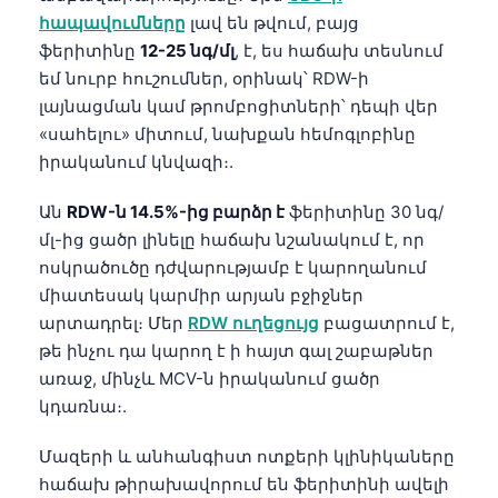
հապավումները
լավ են թվում, բայց
ֆերիտինը
12-25 նգ/մլ
, է, ես հաճախ տեսնում
եմ նուրբ հուշումներ, օրինակ՝ RDW-ի
լայնացման կամ թրոմբոցիտների՝ դեպի վեր
«սահելու» միտում, նախքան հեմոգլոբինը
իրականում կնվազի։.
Ան
RDW-ն 14.5%-ից բարձր է
ֆերիտինը 30 նգ/
մլ-ից ցածր լինելը հաճախ նշանակում է, որ
ոսկրածուծը դժվարությամբ է կարողանում
միատեսակ կարմիր արյան բջիջներ
արտադրել։ Մեր
RDW ուղեցույց
բացատրում է,
թե ինչու դա կարող է ի հայտ գալ շաբաթներ
առաջ, մինչև MCV-ն իրականում ցածր
կդառնա։.
Մազերի և անհանգիստ ոտքերի կլինիկաները
հաճախ թիրախավորում են ֆերիտինի ավելի