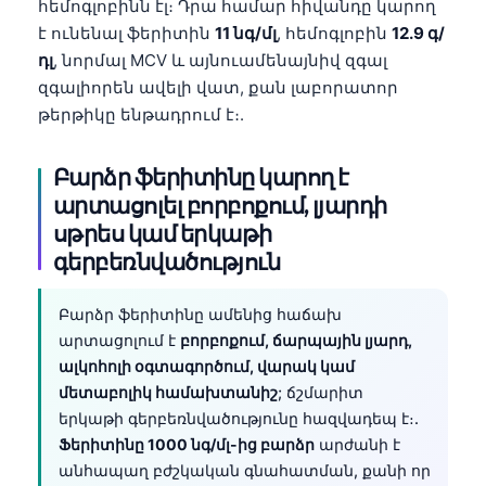
հեմոգլոբինն էլ։ Դրա համար հիվանդը կարող
է ունենալ ֆերիտին
11 նգ/մլ
, հեմոգլոբին
12.9 գ/
դլ
, նորմալ MCV և այնուամենայնիվ զգալ
զգալիորեն ավելի վատ, քան լաբորատոր
թերթիկը ենթադրում է։.
Բարձր ֆերիտինը կարող է
արտացոլել բորբոքում, լյարդի
սթրես կամ երկաթի
գերբեռնվածություն
Բարձր ֆերիտինը ամենից հաճախ
արտացոլում է
բորբոքում, ճարպային լյարդ,
ալկոհոլի օգտագործում, վարակ կամ
մետաբոլիկ համախտանիշ
; ճշմարիտ
երկաթի գերբեռնվածությունը հազվադեպ է։.
Ֆերիտինը 1000 նգ/մլ-ից բարձր
արժանի է
անհապաղ բժշկական գնահատման, քանի որ