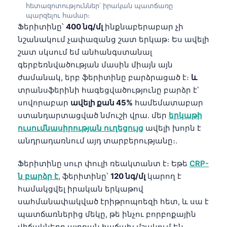
հետազոտություններ՝ իրական պատճառը
պարզելու համար։
Ֆերիտինը՝
400 նգ/մլ
ինքնաբերաբար չի
նշանակում չափազանց շատ երկաթ։ Ես ավելի
շատ սկսում եմ անհանգստանալ
գերբեռնվածության մասին միայն այն
ժամանակ, երբ ֆերիտինը բարձրացած է։
և
տրանսֆերինի հագեցվածությունը բարձր է՝
սովորաբար
ավելի քան 45%
համեմատաբար
ստանդարտացված նմուշի վրա. մեր
երկաթի
ուսումնասիրության ուղեցույց
ավելի խորն է
անդրադառնում այդ տարբերությանը։.
Ֆերիտինը սուր փուլի ռեակտանտ է։ Եթե
CRP-
ն բարձր է
, ֆերիտինը՝
120 նգ/մլ
կարող է
համակցվել իրական երկաթով
սահմանափակված էրիթրոպոեզի հետ, և սա է
պատճառներից մեկը, թե ինչու բորբոքային
վիճակները այդքան հաճախ մշակում են