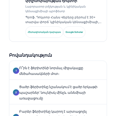
փիլիսոփայության դոկտոր
Լաբորատոր բժշկության և կլինիկական
կենսաքիմիայի պրոֆեսոր
Պրոֆ. Դոկտոր Հանս Վեբերը բերում է 30+
տարվա փորձ՝ կլինիկական կենսաքիմիայի,
լաբորատոր բժշկության և բիոմարկերների
հետազոտության ոլորտներում։ Եղել է
Հետազոտական դարպաս
Google Scholar
Գերմանիայի Կլինիկական քիմիայի
ընկերության նախկին նախագահը, և
մասնագիտանում է ախտորոշիչ պանելների
վերլուծության, բիոմարկերների
Բովանդակություն
ստանդարտացման և ԱԻ-ի աջակցությամբ
լաբորատոր բժշկության մեջ։.
Ո՞րն է ֆերիտինի նորմալ միջակայքը
մեծահասակների մոտ։
Ցածր ֆերիտինը նշանակում է ցածր երկաթի
պաշարներ՝ նույնիսկ մինչև անեմիայի
առաջացումը
Բարձր ֆերիտինը կարող է արտացոլել