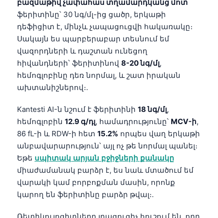
բազմաթիվ չափահաս տղամարդկանց մոտ
Čeština
ֆերիտինը՝ 30 նգ/մլ-ից ցածր, երկաթի
日本語
դեֆիցիտ է, մինչև չապացուցվի հակառակը։
Eesti
Սակայն ես պարբերաբար տեսնում եմ
վազորդների և դաշտան ունեցող
Azərbaycan dili
հիվանդների՝ ֆերիտինով
8-20 նգ/մլ
,
Bosanski
հեմոգլոբինը դեռ նորմալ, և շատ իրական
Svenska
ախտանիշներով։.
Српски језик
Kantesti AI-ն նշում է ֆերիտինի
18 նգ/մլ
,
Íslenska
հեմոգլոբին
12.9 գ/դլ
, համադրությունը՝
MCV-ի
,
86 fL-ի և RDW-ի հետ
15.2%
որպես վաղ երկաթի
Bahasa Indonesia
անբավարարություն՝ այլ ոչ թե նորմալ պանել։
हिन्दी
Եթե
սպիտակ արյան բջիջների քանակը
Nederlands
միաժամանակ բարձր է, ես նաև մտածում եմ
Dansk
վարակի կամ բորբոքման մասին, որոնք
կարող են ֆերիտինը բարձր թվալ։.
Български
فارسی
Ռետիկուլոցիտները լրացուցիչ հուշում են, որը