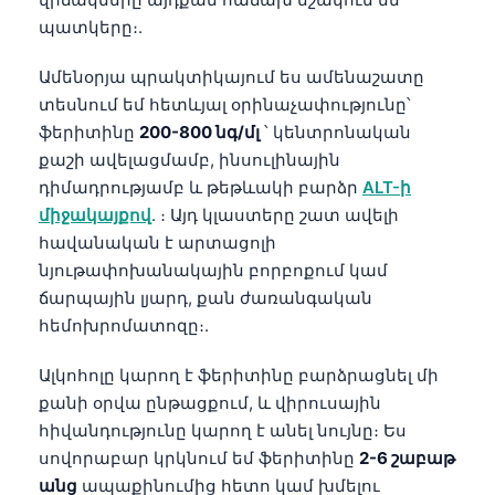
պատկերը։.
Ամենօրյա պրակտիկայում ես ամենաշատը
տեսնում եմ հետևյալ օրինաչափությունը՝
ֆերիտինը
200-800 նգ/մլ
՝ կենտրոնական
քաշի ավելացմամբ, ինսուլինային
դիմադրությամբ և թեթևակի բարձր
ALT-ի
միջակայքով
. ։ Այդ կլաստերը շատ ավելի
հավանական է արտացոլի
նյութափոխանակային բորբոքում կամ
ճարպային լյարդ, քան ժառանգական
հեմոխրոմատոզը։.
Ալկոհոլը կարող է ֆերիտինը բարձրացնել մի
քանի օրվա ընթացքում, և վիրուսային
հիվանդությունը կարող է անել նույնը։ Ես
Norsk bokmål
սովորաբար կրկնում եմ ֆերիտինը
2-6 շաբաթ
Ślōnskŏ gŏdka
անց
ապաքինումից հետո կամ խմելու