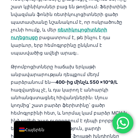
շատ կլինիկոսներ բաց են թողնում։ Ֆերիտինի
简体中文
նվազման ֆոնին ռետիկուլոցիտների ցածր
Română
պատասխանը նշանակում է, որ ոսկրածուծը
Türkçe
չունի հումք, և մեր
ռետիկուլոցիտների
ուղեցույցը
բացատրում է, թե ինչու է դա
Ελληνικά
կարևոր, երբ հեմոգլոբինը ընկնում է
Português
սպասվածից ավելի արագ։.
Español
Թրոմբոցիտները հաճախ երկաթի
Italiano
անբավարարության դեպքում մեղմ
עִבְרִית
բարձրանում են—
400-ից մինչև 550 ×10^9/L
Français
հազվադեպ չէ, և դա կարող է անհարկի
անհանգստացնել հիվանդներին։ Մյուս
العربية
կողմից՝ շատ բարձր ֆերիտինը՝ ցածր
Deutsch
հեմոգլոբինի հետ, և նորմալ կամ բարձր MCV-ն
English
ինձ ավելի շատ ուղղորդում է դեպի բորբոքում,
երիկամային հիվանդություն, լյարդի
Հայերեն
հիվանդություն, B12 կամ ֆոլաթի խնդիրներ