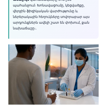
պահանջում։ Խոնավացումը, կեցվածքը,
தமிழ்
վերջին ֆիզիկական վարժությունը և
తెలుగు
ներերակային հեղուկները սովորաբար այս
արդյունքներն ավելի շատ են փոխում, քան
मराठी
նախաճաշը։.
اردو
বাংলা
Shqip
Magyar
Slovenščina
한국어
Polski
Lietuvių kalba
Русский
ქართული