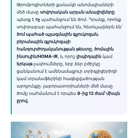
Թրոմբոցիտների քանակի անոմալիաների
մեծ մասը
սովորական արյան անալիզները
պետք է
ոչ
պահանջում են ծոմ։ Դրանք, որոնք
սովորաբար պահանջում են, հետևյալներն են՝
ծոմ պահած պլազմային գլյուկոզան
,
բերանային գլյուկոզայի
հանդուրժողականության թեստը
,
ծոմային
ինսուլին/HOMA-IR
, և որոշ
լիպիդային
կամ
երկաթ
չափումները, երբ ձեր բժիշկը
ցանկանում է ամենամաքուր տրիգլիցերիդի
կամ տրանսֆերինի հագեցվածության
արդյունքը․ լաբորատորիաների մեծ մասը
ծոմը սահմանում է որպես
8-ից 12 ժամ՝ միայն
ջրով
.