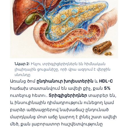
Նկար 2:
Ինչու տրիգլիցերիդներն են հիմնական
լիպիդային ցուցանիշը, որի վրա ազդում է վերջին
սնունդը
Առանց ծոմ
ընդհանուր խոլեստերին
և
HDL-C
հաճախ տատանվում են ավելի քիչ, քան
5%
ուտելուց հետո։.
Տրիգլիցերիդներ
տարբեր են,
և ինսուլինային դիմադրություն ունեցող կամ
բարձր ածխաջրերով նախաճաշ ընդունած
մարդկանց մոտ աճը կարող է լինել շատ ավելի
մեծ, քան լաբորատոր հաշվետվությունը