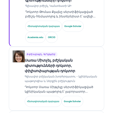
գիտությունների դոկտոր
Գլխավոր բժիշկ, Կանտեստի ԱԻ
Դոկտոր Թոմաս Քլայնը սերտիֆիկացված
բժիշկ-հեմատոլոգ և ինտերնիստ է՝ ավելի
քան 15 տարվա փորձով լաբորատոր
բժշկության և ԱԻ-ի օգնությամբ կլինիկական
Հետազոտական դարպաս
Google Scholar
վերլուծության ոլորտում։ Որպես Kantesti AI-ի
գլխավոր բժշկական տնօրեն՝ նա ապահովում
Academia.edu
ORCID
է սեփականատիրական նեյրոնային ցանցի
բժշկական ճշգրտության կլինիկական
վերահսկողությունը։ Դոկտոր Քլայնը լայնորեն
հրապարակել է բիոմարկերների
ԲԺՇԿԱԿԱՆ ԳՐԱԽՈՍ
մեկնաբանության և լաբորատոր
Սառա Միտչել, բժշկական
ախտորոշման վերաբերյալ՝ լաբորատոր
գիտությունների դոկտոր,
բժշկության թեմաներով։.
փիլիսոփայության դոկտոր
Գլխավոր բժշկական խորհրդատու - կլինիկական
պաթոլոգիա և ներքին բժշկություն
Դոկտոր Սառա Միթչելը սերտիֆիկացված
կլինիկական պաթոլոգ է՝ լաբորատոր
բժշկության և ախտորոշիչ վերլուծության
ոլորտում ավելի քան 18 տարվա փորձով։ Նա
Հետազոտական դարպաս
Google Scholar
ունի մասնագիտացված հավաստագրեր
կլինիկական քիմիայում և լայնորեն