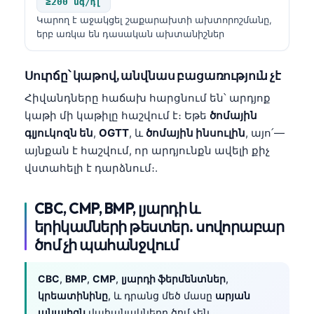
≥200 մգ/դլ
Català
Կարող է աջակցել շաքարախտի ախտորոշմանը,
O‘zbekcha
երբ առկա են դասական ախտանիշներ
Українська
Սուրճը՝ կաթով, անվնաս բացառություն չէ
አማርኛ
Հիվանդները հաճախ հարցնում են՝ արդյոք
Kiswahili
կաթի մի կաթիլը հաշվում է։ Եթե
ծոմային
ភាសាខ្មែរ
գլյուկոզն են
,
OGTT
, և
ծոմային ինսուլին
, այո՛—
ဗမာစာ
այնքան է հաշվում, որ արդյունքն ավելի քիչ
վստահելի է դարձնում։.
ไทย
Tagalog
CBC, CMP, BMP, լյարդի և
Tiếng Việt
երիկամների թեստեր․ սովորաբար
ծոմ չի պահանջվում
Bahasa Melayu
മലയാളം
CBC
,
BMP
,
CMP
,
լյարդի ֆերմենտներ
,
ಕನ್ನಡ
կրեատինինը
, և դրանց մեծ մասը
արյան
ગુજરાતી
անալիզն
վահանակները ծոմ չեն