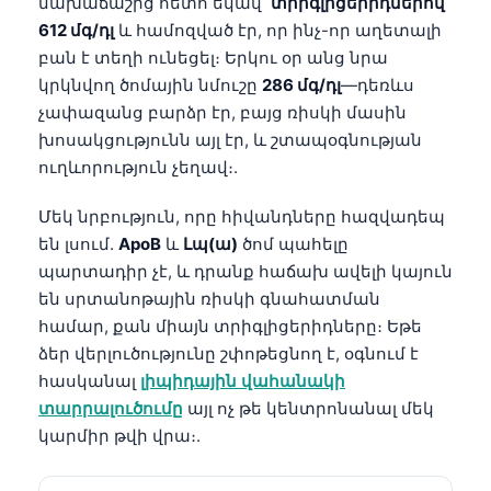
նախաճաշից հետո եկավ՝
տրիգլիցերիդներով
612 մգ/դլ
և համոզված էր, որ ինչ-որ աղետալի
բան է տեղի ունեցել։ Երկու օր անց նրա
կրկնվող ծոմային նմուշը
286 մգ/դլ
—դեռևս
չափազանց բարձր էր, բայց ռիսկի մասին
խոսակցությունն այլ էր, և շտապօգնության
ուղևորություն չեղավ։.
Մեկ նրբություն, որը հիվանդները հազվադեպ
են լսում.
ApoB
և
Լպ(ա)
ծոմ պահելը
պարտադիր չէ, և դրանք հաճախ ավելի կայուն
են սրտանոթային ռիսկի գնահատման
համար, քան միայն տրիգլիցերիդները։ Եթե
ձեր վերլուծությունը շփոթեցնող է, օգնում է
հասկանալ
լիպիդային վահանակի
տարրալուծումը
այլ ոչ թե կենտրոնանալ մեկ
կարմիր թվի վրա։.