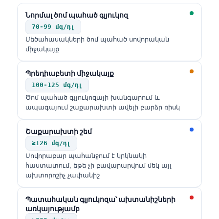
Gàidhlig
Նորմալ ծոմ պահած գլյուկոզ
Euskara
70-99 մգ/դլ
Македонски јазик
Մեծահասակների ծոմ պահած սովորական
Latviešu valoda
միջակայք
Galego
Պրեդիաբետի միջակայք
অসমীয়া
100-125 մգ/դլ
සිංහල
Ծոմ պահած գլյուկոզայի խանգարում և
ապագայում շաքարախտի ավելի բարձր ռիսկ
سنڌي
پښتو
Շաքարախտի շեմ
≥126 մգ/դլ
Սովորաբար պահանջում է կրկնակի
Slovenčina
հաստատում, եթե չի բավարարվում մեկ այլ
ախտորոշիչ չափանիշ
Hrvatski
Suomi
Պատահական գլյուկոզա՝ ախտանիշների
առկայությամբ
Қазақ тілі