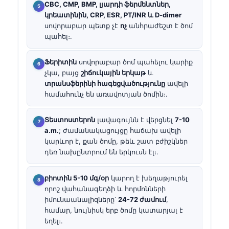
CBC, CMP, BMP, լյարդի ֆերմենտներ,
կրեատինին, CRP, ESR, PT/INR և D-dimer
սովորաբար պետք չէ
ոչ
անհրաժեշտ է ծոմ
պահել։.
Ֆերիտին
սովորաբար ծոմ պահելու կարիք
չկա, բայց
շիճուկային երկաթ
և
տրանսֆերինի հագեցվածությունը
ավելի
համահունչ են առավոտյան ծոմին։.
Տեստոստերոն
լավագույնն է վերցնել
7-10
a.m.
; ժամանակացույցը հաճախ ավելի
կարևոր է, քան ծոմը, թեև շատ բժիշկներ
դեռ նախընտրում են երկուսն էլ։.
բիոտին 5-10 մգ/օր
կարող է խեղաթյուրել
որոշ վահանագեղձի և հորմոնների
իմունաանալիզները՝
24-72 ժամում
,
համար, նույնիսկ երբ ծոմը կատարյալ է
եղել։.