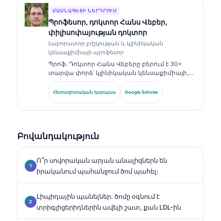
հրապարակել է բիոմարկերների պանելների
ու լաբորատոր վերլուծության վերաբերյալ՝
ՄԱՍՆԱԳԵՏԻ ՆԵՐԴՐՈՒՄ
կլինիկական պրակտիկայում։.
Պրոֆեսոր, դոկտոր Հանս Վեբեր,
փիլիսոփայության դոկտոր
Լաբորատոր բժշկության և կլինիկական
կենսաքիմիայի պրոֆեսոր
Պրոֆ. Դոկտոր Հանս Վեբերը բերում է 30+
տարվա փորձ՝ կլինիկական կենսաքիմիայի,
լաբորատոր բժշկության և բիոմարկերների
հետազոտության ոլորտներում։ Եղել է
Հետազոտական դարպաս
Google Scholar
Գերմանիայի Կլինիկական քիմիայի
ընկերության նախկին նախագահը, և
մասնագիտանում է ախտորոշիչ պանելների
վերլուծության, բիոմարկերների
Բովանդակություն
ստանդարտացման և ԱԻ-ի աջակցությամբ
լաբորատոր բժշկության մեջ։.
Ո՞ր սովորական արյան անալիզներն են
իրականում պահանջում ծոմ պահել։
Լիպիդային պանելներ․ ծոմը օգնում է
տրիգլիցերիդներին ավելի շատ, քան LDL-ին