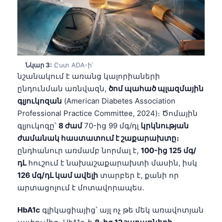
Նկար 3:
Ըստ ADA-ի՝
նշանակում է առանց կալորիաների
ընդունման առնվազն,
ծոմ պահած պլազմային
գլյուկոզան
(American Diabetes Association
Professional Practice Committee, 2024)։ Ծոմային
գլյուկոզը՝
8 ժամ
70-ից 99 մգ/դլ
կրկնության
ժամանակ հաստատում է շաքարախտը։
ընդհանուր առմամբ նորմալ է,
100-ից 125 մգ/
դԼ
հուշում է նախաշաքարախտի մասին, իսկ
126 մգ/դԼ կամ ավելի
տարբեր է, քանի որ
արտացոլում է մոտավորապես.
HbA1c
գլիկացիայից՝ այլ ոչ թե մեկ առավոտյան