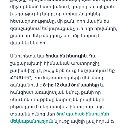
Frysk
միջև ընկած հատվածում, կարող են այնքան
խեղաթյուրել կորը, որ ստիպեն կրկնել
Esperanto
հետազոտությունը․ մի բան, որի մասին ես
Беларуская мова
զգուշացնում եմ յուրաքանչյուր հղի հիվանդի,
Татар теле
քանի որ մեկ անզգույշ սուրճը կարող է
վատնել կես օր։.
Кыргызча
ئۇيغۇرچە
Այնուհետև կա
ծոմային ինսուլին
. Դա
շաքարախտի հիմնական ախտորոշիչ
Cebuano
չափանիշը չէ, բայց եթե դուք հաշվարկում եք
Basa Jawa
ՀՈՄԱ-ԻՐ
, բուժաշխատողների մեծ մասը
ພາສາລາວ
ցանկանում է
8-ից 12 ժամ ծոմ պահելը
և
հանգիստ առավոտյան նմուշ, քանի որ
Монгол
սնունդն ու սթրեսը կարող են րոպեների
Afrikaans
ընթացքում տեղափոխել ինսուլինը․ այդ
العربية المغربية
տեսանկյունից մեր
ծոմ պահած ինսուլինի
Occitan
մեկնաբանություն
նյութը ավելի լավ հղում է։.