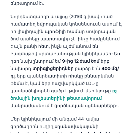
ենթադրում է։.
Նորդեստգարդի և այլոց (2016) գլխավորած
համատեղ եվրոպական կոնսենսուսն ասում է,
որ լիպիդային պրոֆիլի համար սովորական
ծոմ պահելը պարտադիր չէ, ինչը համընկնում
է այն բանի հետ, ինչն այժմ անում են
բազմաթիվ սրտաբանության կլինիկաներ։ Ես
դեռ նախընտրում եմ
9-ից 12 ժամ ծոմ
երբ
նախորդ
տրիգլիցերիդներ
բարձր էին
400 մգ/
դլ
, երբ պանկրեատիտի ռիսկը քննարկման
թեմա է, կամ երբ հաշվարկված LDL-ը
կասկածելիորեն ցածր է թվում. մեր նյութը
ոչ
ծոմային խոլեստերինի թեստավորում
մանրամասնում է գործնական սցենարները։.
Մեր կլինիկայում մի անգամ 44-ամյա
գործադիրն ուղիղ օդանավակայանի