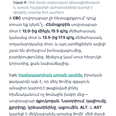
Նկար 4:
Մեծ մասի սովորական կենսաքիմիական
Čeština
և արյան հաշվարկի վահանակները կարելի է
日本語
վերցնել առանց ծոմ պահելու
A
CBC
սովորաբար չի հետաքրքրում՝ դուք
Eesti
տոստ եք կերե՞լ։.
Հեմոգլոբին
սովորաբար
Azərbaycan dili
մոտ է
12.0-ից մինչև 15.5 գ/դլ
մեծահասակ
Bosanski
կանանց մոտ և
13.5-ից 17.5 գ/դլ
մեծահասակ
տղամարդկանց մոտ, և այդ արժեքներն ավելի
Svenska
շատ են փոխվում խոնավացումից,
Српски језик
բարձրությունից, ծխելուց կամ սուր հեղուկի
Íslenska
կորստից, քան նախաճաշից։.
Bahasa Indonesia
Եթե
համապարփակ արյան պանել
, իրական
हिन्दी
թակարդն այն է, որ մեկ ծոմից զգայուն
անալիտ կարող է թաքնված լինել
Nederlands
հիմնականում ոչ ծոմային խմբի մեջ—
Dansk
սովորաբար
գլյուկոզան
.
Նատրիում
,
կալիումը
,
Български
քլորիդը
,
կրեատինինը
,
ալբումին
,
ALT
, և
AST
կարելի է մեկնաբանել առանց ծոմի՝ մեծ մասի
فارسی