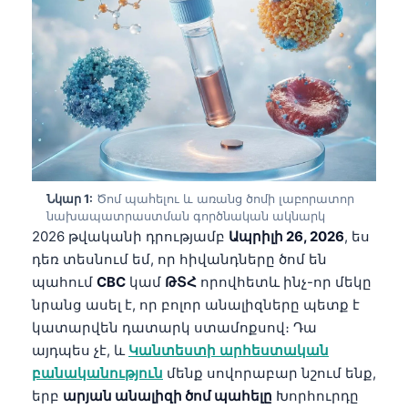
Նկար 1:
Ծոմ պահելու և առանց ծոմի լաբորատոր
նախապատրաստման գործնական ակնարկ
2026 թվականի դրությամբ
Ապրիլի 26, 2026
, ես
դեռ տեսնում եմ, որ հիվանդները ծոմ են
պահում
CBC
կամ
ԹՏՀ
որովհետև ինչ-որ մեկը
նրանց ասել է, որ բոլոր անալիզները պետք է
կատարվեն դատարկ ստամոքսով։ Դա
այդպես չէ, և
Կանտեստի արհեստական
բանականություն
մենք սովորաբար նշում ենք,
երբ
արյան անալիզի ծոմ պահելը
Խորհուրդը