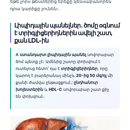
եթե չորս թեստերից երեքը կենսաբանորեն
դրա կարիքը չունեն։.
Լիպիդային պանելներ․ ծոմը օգնում
է տրիգլիցերիդներին ավելի շատ,
քան LDL-ին
A
ստանդարտ լիպիդային պանել
սովորաբար
ծոմ պետք չէ։ Ամենից շատը փոխվում է
ուտելուց հետո՝ դա է
տրիգլիցերիդներ
, որը
կարող է բարձրանալ մինչև
20-ից 50 մգ/դլ
մի
քանի ժամվա ընթացքում.;
ընդհանուր
խոլեստերին
և
HDL-C
սովորաբար շատ քիչ
են փոխվում։.