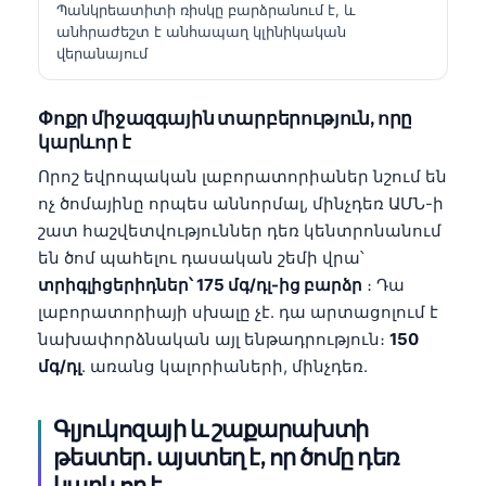
Պանկրեատիտի ռիսկը բարձրանում է, և
անհրաժեշտ է անհապաղ կլինիկական
վերանայում
Փոքր միջազգային տարբերություն, որը
կարևոր է
Որոշ եվրոպական լաբորատորիաներ նշում են
ոչ ծոմայինը որպես աննորմալ, մինչդեռ ԱՄՆ-ի
շատ հաշվետվություններ դեռ կենտրոնանում
են ծոմ պահելու դասական շեմի վրա՝
տրիգլիցերիդներ՝ 175 մգ/դլ-ից բարձր
։ Դա
լաբորատորիայի սխալը չէ. դա արտացոլում է
նախափորձնական այլ ենթադրություն։
150
մգ/դլ
. առանց կալորիաների, մինչդեռ.
Գլյուկոզայի և շաքարախտի
թեստեր․ այստեղ է, որ ծոմը դեռ
կարևոր է