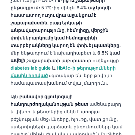
չափումից։ HbA1c-ի
8-ից 12 շաբաթների
ընթացքում։
5.7%-ից մինչև 6.4%
աջ կողմի
հաստատող ուղու վրա աջակցում է
շաքարախտին, բայց երկաթի
անբավարարությունը, հեմոլիզը, վերջին
փոխներարկումը կամ հեմոգլոբինի
տարբերակները կարող են փոխել պատկերը.
մեր
ենթադրում է նախադիաբետ և
6.5% կամ
ավելի
շաքարախտի լաբորատոր ուղեցույցը
diabetes lab guide
և
HbA1c-ի թերությունների
մասին հոդված
օգտակար են, երբ թիվը չի
համապատասխանում տվյալ մարդուն։.
Այն
բանավոր գլյուկոզայի
հանդուրժողականության թեստ
ամենաբարդ
և փխրուն թեստերից մեկն է առօրյա
բժշկության մեջ։ Լնդերը, հյութը, վատ քունը,
Norsk bokmål
ստերոիդների կարճատև ընդունումները կամ
Ślōnskŏ gŏdka
քայլելը՝ մինչև ժամանակավորված նմուշների