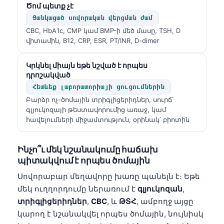
Ծոմ պետք չէ
Ցանկացած սովորական վերցման ժամ
CBC, HbA1c, CMP կամ BMP-ի մեծ մասը, TSH, D
վիտամին, B12, CRP, ESR, PT/INR, D-dimer
Կրկնել միայն եթե նշված է որպես
դրոշակված
Հետևեք լաբորատորիայի ցուցումներին
Բարձր ոչ-ծոմային տրիգլիցերիդներ, սուրճ՝
գլյուկոզայի թեստավորումից առաջ, կամ
հավելումների միջամտություն, օրինակ՝ բիոտին
Ինչո՞ւ մեկ նշանակումը հաճախ
պիտակվում է որպես ծոմային
Սովորաբար մեղավորը խառը պանելն է։ Եթե
մեկ ուղղորդումը ներառում է
գլյուկոզան
,
տրիգլիցերիդներ
,
CBC
, և
ԹՏՀ
, ամբողջ այցը
կարող է նշանակվել որպես ծոմային, նույնիսկ