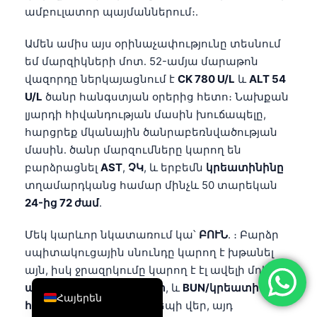
ամբուլատոր պայմաններում։.
简体中文
Română
Ամեն ամիս այս օրինաչափությունը տեսնում
եմ մարզիկների մոտ․ 52-ամյա մարաթոն
Türkçe
վազորդը ներկայացնում է
CK 780 U/L
և
ALT 54
Ελληνικά
U/L
ծանր հանգստյան օրերից հետո։ Նախքան
Português
լյարդի հիվանդության մասին խուճապելը,
հարցրեք մկանային ծանրաբեռնվածության
Español
մասին․ ծանր մարզումները կարող են
Italiano
բարձրացնել
AST
,
ՉԿ
, և երբեմն
կրեատինինը
עִבְרִית
տղամարդկանց համար մինչև 50 տարեկան
24-ից 72 ժամ
.
Français
العربية
Մեկ կարևոր նկատառում կա՝
ԲՈՒՆ
. ։ Բարձր
Deutsch
սպիտակուցային սնունդը կարող է խթանել
այն, իսկ ջրազրկումը կարող է էլ ավելի մղել
English
ալբումին
,
հեմատոկրիտ
, և
BUN/կրեատինինի
Հայերեն
հարաբերակցություն
դեպի վեր, այդ