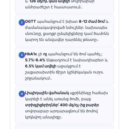
և
126 մգ/դԼ կամ ավելի
սովորաբար
անհրաժեշտ է հաստատում։.
OGTT
պահանջում է խիստ
8-12 ժամ ծոմ
և
ժամանակավորված նմուշներ․ նախապես
սնունդը, քաղցր ըմպելիքները կամ ծամոնն
կարող են անվավեր դարձնել թեստը։.
HbA1c
չի
ոչ
պահանջում են ծոմ պահել․;
5.7%-6.4%
ենթադրում է նախադիաբետ և
6.5% կամ ավելի
աջակցում է
շաքարախտին ճիշտ կլինիկական ուղու
շրջանակում։.
Լիպիդային վահանակ
սքրինինգը հաճախ
կարելի է անել առանց ծոմի, բայց
տրիգլիցերիդներ՝ 400 մգ/դլ-ից բարձր
սովորաբար արդարացնում են ծոմով
կրկնվող անալիզը։.